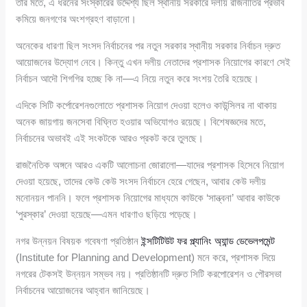
তার মতে, এ ধরনের সংস্কারের উদ্দেশ্য ছিল স্থানীয় সরকারে দলীয় রাজনীতির প্রভাব
কমিয়ে জনগণের অংশগ্রহণ বাড়ানো।
অনেকের ধারণা ছিল সংসদ নির্বাচনের পর নতুন সরকার স্থানীয় সরকার নির্বাচন দ্রুত
আয়োজনের উদ্যোগ নেবে। কিন্তু এখন দলীয় নেতাদের প্রশাসক নিয়োগের কারণে সেই
নির্বাচন আদৌ শিগগির হচ্ছে কি না—এ নিয়ে নতুন করে সংশয় তৈরি হয়েছে।
এদিকে সিটি কর্পোরেশনগুলোতে প্রশাসক নিয়োগ দেওয়া হলেও কাউন্সিলর না থাকায়
অনেক জায়গায় জনসেবা বিঘ্নিত হওয়ার অভিযোগও রয়েছে। বিশেষজ্ঞদের মতে,
নির্বাচনের অভাবই এই সংকটকে আরও প্রকট করে তুলছে।
রাজনৈতিক অঙ্গনে আরও একটি আলোচনা জোরালো—যাদের প্রশাসক হিসেবে নিয়োগ
দেওয়া হয়েছে, তাদের কেউ কেউ সংসদ নির্বাচনে হেরে গেছেন, আবার কেউ দলীয়
মনোনয়ন পাননি। ফলে প্রশাসক নিয়োগের মাধ্যমে কাউকে ‘সান্ত্বনা’ আবার কাউকে
‘পুরস্কার’ দেওয়া হয়েছে—এমন ধারণাও ছড়িয়ে পড়েছে।
নগর উন্নয়ন বিষয়ক গবেষণা প্রতিষ্ঠান
ইন্সটিটিউট ফর প্ল্যানিং অ্যান্ড ডেভেলপমেন্ট
(Institute for Planning and Development) মনে করে, প্রশাসক দিয়ে
নগরের টেকসই উন্নয়ন সম্ভব নয়। প্রতিষ্ঠানটি দ্রুত সিটি করপোরেশন ও পৌরসভা
নির্বাচনের আয়োজনের আহ্বান জানিয়েছে।