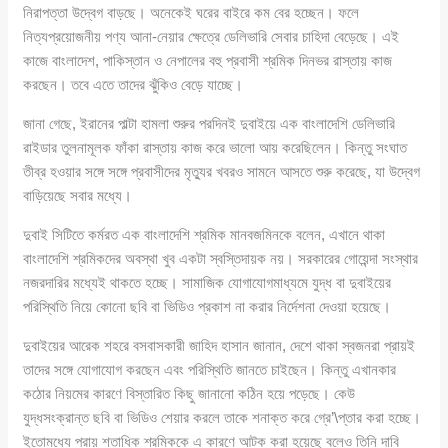
নিরাপত্তা উদ্বেগ বাড়ছে। অনেকেই ঘরের বাইরে কম বের হচ্ছেন। ফলে
নিত্যপ্রয়োজনীয় পণ্য আনা-নেয়ার ক্ষেত্রে ডেলিভারি সেবার চাহিদা বেড়েছে। এই
কাজে বাংলাদেশ, পাকিস্তান ও নেপালের বহু প্রবাসী শ্রমিক দিনভর রাস্তায় কাজ
করছেন। তবে এতে তাদের ঝুঁকিও বেড়ে যাচ্ছে।
জানা গেছে, ইরানের পাল্টা হামলা শুরুর পরদিনই দুবাইয়ে এক বাংলাদেশি ডেলিভারি
রাইডার তুলনামূলক ফাঁকা রাস্তায় কাজ করে ভালো আয় করেছিলেন। কিন্তু সংঘাত
তীব্র হওয়ার সঙ্গে সঙ্গে প্রবাসীদের মৃত্যুর খবরও সামনে আসতে শুরু করেছে, যা উদ্বেগ
বাড়িয়েছে সবার মধ্যে।
দুবাই সিটিতে কর্মরত এক বাংলাদেশি শ্রমিক মানবজমিনকে বলেন, এখানে থাকা
বাংলাদেশি শ্রমিকদের অবস্থা খুব একটা স্বস্তিদায়ক নয়। সরকারের গোয়েন্দা সংস্থার
নজরদারির মধ্যেই থাকতে হচ্ছে। সামাজিক যোগাযোগমাধ্যমে যুদ্ধ বা দুবাইয়ের
পরিস্থিতি নিয়ে কোনো ছবি বা ভিডিও প্রকাশ না করার নির্দেশনা দেওয়া হয়েছে।
দুবাইয়ের আরেক শহরে বসবাসকারী জাহিদ হাসান জানান, দেশে থাকা স্বজনরা প্রায়ই
তাদের সঙ্গে যোগাযোগ করছেন এবং পরিস্থিতি জানতে চাইছেন। কিন্তু এখানকার
কঠোর নিয়মের কারণে বিস্তারিত কিছু জানানো কঠিন হয়ে পড়েছে। কেউ
যুদ্ধসংক্রান্ত ছবি বা ভিডিও শেয়ার করলে তাকে শনাক্ত করে গ্রে’\প্তার করা হচ্ছে।
ইতোমধ্যে প্রায় শতাধিক শ্রমিককে এ কারণে আটক করা হয়েছে বলেও তিনি দাবি