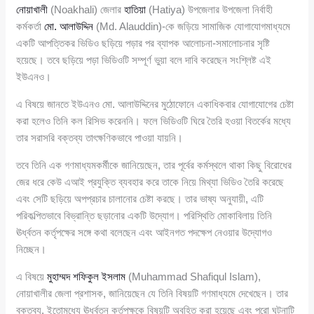
নোয়াখালী
(Noakhali) জেলার
হাতিয়া
(Hatiya) উপজেলার উপজেলা নির্বাহী
কর্মকর্তা
মো. আলাউদ্দিন
(Md. Alauddin)-কে জড়িয়ে সামাজিক যোগাযোগমাধ্যমে
একটি আপত্তিকর ভিডিও ছড়িয়ে পড়ার পর ব্যাপক আলোচনা-সমালোচনার সৃষ্টি
হয়েছে। তবে ছড়িয়ে পড়া ভিডিওটি সম্পূর্ণ ভুয়া বলে দাবি করেছেন সংশ্লিষ্ট এই
ইউএনও।
এ বিষয়ে জানতে ইউএনও মো. আলাউদ্দিনের মুঠোফোনে একাধিকবার যোগাযোগের চেষ্টা
করা হলেও তিনি কল রিসিভ করেননি। ফলে ভিডিওটি ঘিরে তৈরি হওয়া বিতর্কের মধ্যে
তার সরাসরি বক্তব্য তাৎক্ষণিকভাবে পাওয়া যায়নি।
তবে তিনি এক গণমাধ্যমকর্মীকে জানিয়েছেন, তার পূর্বের কর্মস্থলে থাকা কিছু বিরোধের
জের ধরে কেউ এআই প্রযুক্তি ব্যবহার করে তাকে নিয়ে মিথ্যা ভিডিও তৈরি করেছে
এবং সেটি ছড়িয়ে অপপ্রচার চালানোর চেষ্টা করছে। তার ভাষ্য অনুযায়ী, এটি
পরিকল্পিতভাবে বিভ্রান্তি ছড়ানোর একটি উদ্যোগ। পরিস্থিতি মোকাবিলায় তিনি
ঊর্ধ্বতন কর্তৃপক্ষের সঙ্গে কথা বলেছেন এবং আইনগত পদক্ষেপ নেওয়ার উদ্যোগও
নিচ্ছেন।
এ বিষয়ে
মুহাম্মদ শফিকুল ইসলাম
(Muhammad Shafiqul Islam),
নোয়াখালীর জেলা প্রশাসক, জানিয়েছেন যে তিনি বিষয়টি গণমাধ্যমে দেখেছেন। তার
বক্তব্য, ইতোমধ্যে ঊর্ধ্বতন কর্তৃপক্ষকে বিষয়টি অবহিত করা হয়েছে এবং পুরো ঘটনাটি