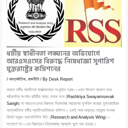
ধর্মীয় স্বাধীনতা লঙ্ঘনের অভিযোগে
আরএসএসের বিরুদ্ধে নিষেধাজ্ঞা সুপারিশ
যুক্তরাষ্ট্রের কমিশনের
/
আন্তর্জাতিক
,
রাজনীতি
/ By
Desk Report
ভারতে ধর্মীয় স্বাধীনতা মারাত্মকভাবে সংকুচিত হচ্ছে—এমন উদ্বেগ প্রকাশ করে
কট্টরপন্থি সংগঠন রাষ্ট্রীয় স্বয়ং সেবক সংঘ (
Rashtriya Swayamsevak
Sangh
) বা আরএসএসের বিরুদ্ধে নিষেধাজ্ঞা আরোপের সুপারিশ করেছে যুক্তরাষ্ট্রের
আন্তর্জাতিক ধর্মীয় স্বাধীনতাবিষয়ক কমিশন। একই সঙ্গে ভারতের গোয়েন্দা সংস্থা
রিসার্চ অ্যান্ড অ্যানালিসিস উইং (
Research and Analysis Wing
)—
সংক্ষেপে ‘র’—এর বিরুদ্ধেও নিষেধাজ্ঞার প্রস্তাব তুলে ধরা হয়েছে।