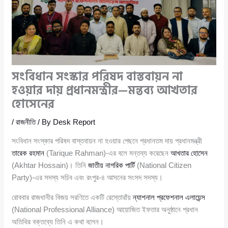
সংবিধান সংস্কার পরিষদ বাস্তবায়ন না
হওয়ার দায় প্রধানমন্ত্রীর—মন্তব্য আখতার
হোসেনের
/
রাজনীতি
/ By
Desk Report
সংবিধান সংস্কার পরিষদ বাস্তবায়ন না হওয়ার পেছনে প্রধানতম দায় প্রধানমন্ত্রী
তারেক রহমান
(Tarique Rahman)-এর বলে মন্তব্য করেছেন
আখতার হোসেন
(Akhtar Hossain)। তিনি
জাতীয় নাগরিক পার্টি
(National Citizen
Party)-এর সদস্য সচিব এবং রংপুর-৪ আসনের সংসদ সদস্য।
রোববার রাজধানীর বিজয় সরণিতে একটি রেস্তোরাঁয়
ন্যাশনাল প্রফেশনাল এলায়েন্স
(National Professional Alliance) আয়োজিত ইফতার অনুষ্ঠানে প্রধান
অতিথির বক্তব্যে তিনি এ কথা বলেন।