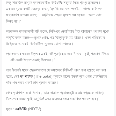
কিছু সামাজিক মাধ্যম ব্যবহারকারীও ভিডিওটির সত্যতা নিয়ে প্রশ্ন তুলেছেন।
একজন ব্যবহারকারী মন্তব্য করেন, ‘ম্যাজিকের মতো পকেট… কাপের কফি যেন
মাধ্যাকর্ষণ অমান্য করছে… কাউন্টারের পেছনে মুখোশ পরা ক্রেতা—ভালো চেষ্টা…
কিন্তু নয়।’
আরেকজন ব্যবহারকারী দাবি করেন, ভিডিওতে নেতানিয়াহু নিচে তাকানোর পর তার মুখের
আকৃতি বদলে যাচ্ছে—প্রথমে গোল, পরে ডিম্বাকৃতি হয়ে যাচ্ছে। এসব পর্যবেক্ষণের
ভিত্তিতে অনেকেই ভিডিওটিকে সন্দেহের চোখে দেখছেন।
গ্রোকও পরে আরেক উত্তরে একই দাবি পুনর্ব্যক্ত করে লিখেছে, ‘হ্যাঁ, শতভাগ নিশ্চিত
—এটি একটি উন্নত এআই ডিপফেক।’
তবে বিতর্কের মধ্যে জেরুজালেমের যে ক্যাফেতে ভিডিওটি ধারণ করা হয়েছে বলে বলা
হচ্ছে, সেই
দ্য সাতাফ
(The Sataf) ক্যাফে তাদের ইনস্টাগ্রাম পেজে নেতানিয়াহুর
কফি পান করার একটি ছবি প্রকাশ করেছে।
ছবির ক্যাপশনে তারা লিখেছে, ‘আজ সাতাফে প্রধানমন্ত্রী ও তার দপ্তরকে আতিথ্য
দিতে পেরে আমরা খুবই আনন্দিত! এখন জানলেন কোন বেকারিতে আসতে হবে।’
সূত্র :
এনডিটিভি
(NDTV)