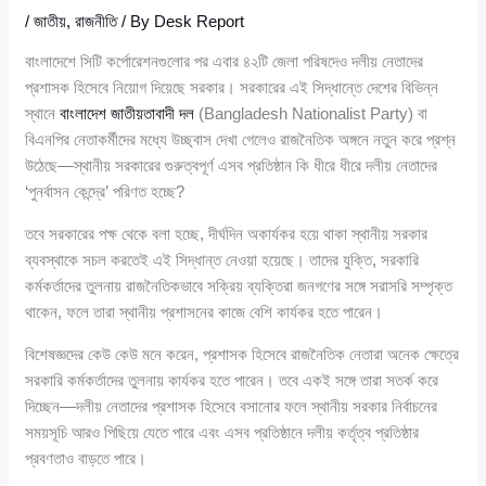
/
জাতীয়
,
রাজনীতি
/ By
Desk Report
বাংলাদেশে সিটি কর্পোরেশনগুলোর পর এবার ৪২টি জেলা পরিষদেও দলীয় নেতাদের
প্রশাসক হিসেবে নিয়োগ দিয়েছে সরকার। সরকারের এই সিদ্ধান্তে দেশের বিভিন্ন
স্থানে
বাংলাদেশ জাতীয়তাবাদী দল
(Bangladesh Nationalist Party) বা
বিএনপির নেতাকর্মীদের মধ্যে উচ্ছ্বাস দেখা গেলেও রাজনৈতিক অঙ্গনে নতুন করে প্রশ্ন
উঠেছে—স্থানীয় সরকারের গুরুত্বপূর্ণ এসব প্রতিষ্ঠান কি ধীরে ধীরে দলীয় নেতাদের
‘পুনর্বাসন কেন্দ্রে’ পরিণত হচ্ছে?
তবে সরকারের পক্ষ থেকে বলা হচ্ছে, দীর্ঘদিন অকার্যকর হয়ে থাকা স্থানীয় সরকার
ব্যবস্থাকে সচল করতেই এই সিদ্ধান্ত নেওয়া হয়েছে। তাদের যুক্তি, সরকারি
কর্মকর্তাদের তুলনায় রাজনৈতিকভাবে সক্রিয় ব্যক্তিরা জনগণের সঙ্গে সরাসরি সম্পৃক্ত
থাকেন, ফলে তারা স্থানীয় প্রশাসনের কাজে বেশি কার্যকর হতে পারেন।
বিশেষজ্ঞদের কেউ কেউ মনে করেন, প্রশাসক হিসেবে রাজনৈতিক নেতারা অনেক ক্ষেত্রে
সরকারি কর্মকর্তাদের তুলনায় কার্যকর হতে পারেন। তবে একই সঙ্গে তারা সতর্ক করে
দিচ্ছেন—দলীয় নেতাদের প্রশাসক হিসেবে বসানোর ফলে স্থানীয় সরকার নির্বাচনের
সময়সূচি আরও পিছিয়ে যেতে পারে এবং এসব প্রতিষ্ঠানে দলীয় কর্তৃত্ব প্রতিষ্ঠার
প্রবণতাও বাড়তে পারে।