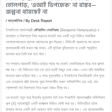
তোলপাড়, ‘এআই ডিপফেক’ না বাস্তব—
জল্পনা থামছেই না
/
আন্তর্জাতিক
/ By
Desk Report
ইসরাইলের প্রধানমন্ত্রী
বেনিয়ামিন নেতানিয়াহু
(Benjamin Netanyahu)-র
অবস্থান ও নিরাপত্তা নিয়ে গুঞ্জনের মধ্যেই তার একটি নতুন ভিডিও সামাজিক
যোগাযোগমাধ্যমে ব্যাপক আলোচনার জন্ম দিয়েছে। ভিডিওটি প্রকাশের পর অনেক
ব্যবহারকারী দাবি করতে শুরু করেন, এটি কৃত্রিম বুদ্ধিমত্তা বা এআই প্রযুক্তি
ব্যবহার করে তৈরি করা হতে পারে।
গত সপ্তাহে আরেকটি ভিডিও ছড়িয়ে পড়ার পর থেকেই নেতানিয়াহুকে ঘিরে নানা জল্পনা
শুরু হয়। ওই ভিডিওতে তার এক হাতে ছয়টি আঙুল দেখা গেছে—এমন দাবি সামাজিক
মাধ্যমে দ্রুত ছড়িয়ে পড়ে। এ সময় যুক্তরাষ্ট্র ও ইসরাইলের ইরানবিরোধী যৌথ যুদ্ধ
এবং তেহরানের পাল্টা হামলায় পুরো উপসাগরীয় অঞ্চল অস্থিতিশীল হয়ে ওঠে, যার
প্রেক্ষাপটে তার নিরাপত্তা নিয়ে গুঞ্জন আরও তীব্র হয়।
এর মধ্যেই নতুন করে বিতর্কের সূত্রপাত ঘটে যখন ইসরাইলি প্রধানমন্ত্রীর অফিসিয়াল
এক্স (X) অ্যাকাউন্টে একটি ব্যঙ্গাত্মক ভিডিও পোস্ট করা হয়। ভিডিওটিতে তাকে
রাস্তার পাশের একটি ছোট দোকানে কফি অর্ডার করতে দেখা যায়। এক ব্যবহারকারীর