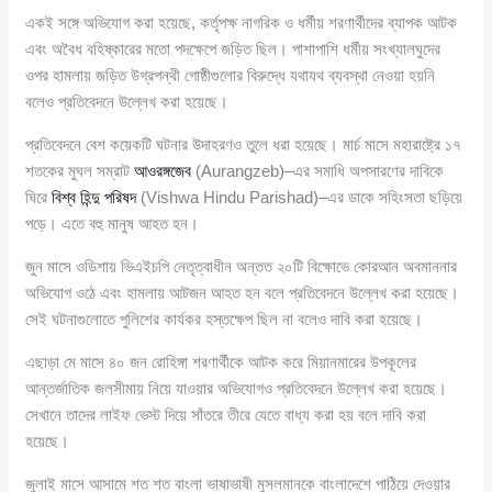
একই সঙ্গে অভিযোগ করা হয়েছে, কর্তৃপক্ষ নাগরিক ও ধর্মীয় শরণার্থীদের ব্যাপক আটক
এবং অবৈধ বহিষ্কারের মতো পদক্ষেপে জড়িত ছিল। পাশাপাশি ধর্মীয় সংখ্যালঘুদের
ওপর হামলায় জড়িত উগ্রপন্থী গোষ্ঠীগুলোর বিরুদ্ধে যথাযথ ব্যবস্থা নেওয়া হয়নি
বলেও প্রতিবেদনে উল্লেখ করা হয়েছে।
প্রতিবেদনে বেশ কয়েকটি ঘটনার উদাহরণও তুলে ধরা হয়েছে। মার্চ মাসে মহারাষ্ট্রে ১৭
শতকের মুঘল সম্রাট
আওরঙ্গজেব
(Aurangzeb)–এর সমাধি অপসারণের দাবিকে
ঘিরে
বিশ্ব হিন্দু পরিষদ
(Vishwa Hindu Parishad)–এর ডাকে সহিংসতা ছড়িয়ে
পড়ে। এতে বহু মানুষ আহত হন।
জুন মাসে ওডিশায় ভিএইচপি নেতৃত্বাধীন অন্তত ২০টি বিক্ষোভে কোরআন অবমাননার
অভিযোগ ওঠে এবং হামলায় আটজন আহত হন বলে প্রতিবেদনে উল্লেখ করা হয়েছে।
সেই ঘটনাগুলোতে পুলিশের কার্যকর হস্তক্ষেপ ছিল না বলেও দাবি করা হয়েছে।
এছাড়া মে মাসে ৪০ জন রোহিঙ্গা শরণার্থীকে আটক করে মিয়ানমারের উপকূলের
আন্তর্জাতিক জলসীমায় নিয়ে যাওয়ার অভিযোগও প্রতিবেদনে উল্লেখ করা হয়েছে।
সেখানে তাদের লাইফ ভেস্ট দিয়ে সাঁতরে তীরে যেতে বাধ্য করা হয় বলে দাবি করা
হয়েছে।
জুলাই মাসে আসামে শত শত বাংলা ভাষাভাষী মুসলমানকে বাংলাদেশে পাঠিয়ে দেওয়ার