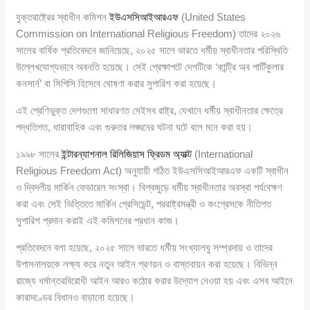
যুক্তরাষ্ট্রের স্বাধীন কমিশন
ইউএসসিআইআরএফ
(United States
Commission on International Religious Freedom) তাদের ২০২৬
সালের বার্ষিক প্রতিবেদনে জানিয়েছে, ২০২৫ সালে ভারতে ধর্মীয় স্বাধীনতার পরিস্থিতি
উল্লেখযোগ্যভাবে অবনতি হয়েছে। সেই প্রেক্ষাপটে দেশটিকে ‘কান্ট্রি অব পার্টিকুলার
কনসার্ন’ বা সিপিসি হিসেবে ঘোষণা করার সুপারিশ করা হয়েছে।
এই শ্রেণিভুক্ত দেশগুলো সাধারণত সেইসব রাষ্ট্র, যেখানে ধর্মীয় স্বাধীনতার ক্ষেত্রে
পদ্ধতিগত, ধারাবাহিক এবং গুরুতর লঙ্ঘনের ঘটনা ঘটে বলে মনে করা হয়।
১৯৯৮ সালের
ইন্টারন্যাশনাল রিলিজিয়াস ফ্রিডম অ্যাক্ট
(International
Religious Freedom Act) অনুযায়ী গঠিত ইউএসসিআইআরএফ একটি স্বাধীন
ও দ্বিদলীয় মার্কিন ফেডারেল সংস্থা। বিশ্বজুড়ে ধর্মীয় স্বাধীনতার অবস্থা পর্যবেক্ষণ
করা এবং সেই ভিত্তিতে মার্কিন প্রেসিডেন্ট, পররাষ্ট্রমন্ত্রী ও কংগ্রেসকে নীতিগত
সুপারিশ প্রদান করাই এই কমিশনের প্রধান কাজ।
প্রতিবেদনে বলা হয়েছে, ২০২৫ সালে ভারতে ধর্মীয় সংখ্যালঘু সম্প্রদায় ও তাদের
উপাসনালয়কে লক্ষ্য করে নতুন আইন প্রণয়ন ও বাস্তবায়ন করা হয়েছে। বিভিন্ন
রাজ্যে ধর্মান্তরবিরোধী আইন আরও কঠোর করার উদ্যোগ নেওয়া হয় এবং এসব আইনে
কারাদণ্ডের বিধানও বাড়ানো হয়েছে।