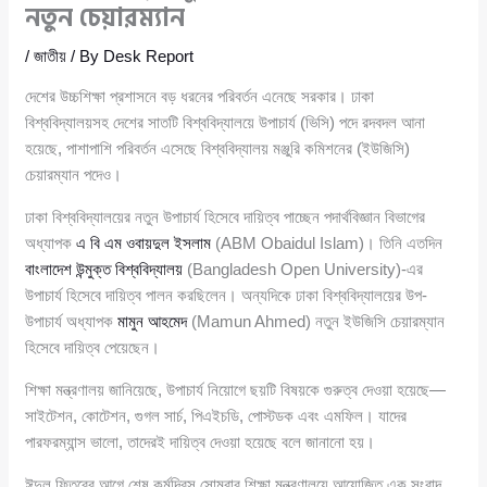
নতুন চেয়ারম্যান
/
জাতীয়
/ By
Desk Report
দেশের উচ্চশিক্ষা প্রশাসনে বড় ধরনের পরিবর্তন এনেছে সরকার। ঢাকা
বিশ্ববিদ্যালয়সহ দেশের সাতটি বিশ্ববিদ্যালয়ে উপাচার্য (ভিসি) পদে রদবদল আনা
হয়েছে, পাশাপাশি পরিবর্তন এসেছে বিশ্ববিদ্যালয় মঞ্জুরি কমিশনের (ইউজিসি)
চেয়ারম্যান পদেও।
ঢাকা বিশ্ববিদ্যালয়ের নতুন উপাচার্য হিসেবে দায়িত্ব পাচ্ছেন পদার্থবিজ্ঞান বিভাগের
অধ্যাপক
এ বি এম ওবায়দুল ইসলাম
(ABM Obaidul Islam)। তিনি এতদিন
বাংলাদেশ উন্মুক্ত বিশ্ববিদ্যালয়
(Bangladesh Open University)-এর
উপাচার্য হিসেবে দায়িত্ব পালন করছিলেন। অন্যদিকে ঢাকা বিশ্ববিদ্যালয়ের উপ-
উপাচার্য অধ্যাপক
মামুন আহমেদ
(Mamun Ahmed) নতুন ইউজিসি চেয়ারম্যান
হিসেবে দায়িত্ব পেয়েছেন।
শিক্ষা মন্ত্রণালয় জানিয়েছে, উপাচার্য নিয়োগে ছয়টি বিষয়কে গুরুত্ব দেওয়া হয়েছে—
সাইটেশন, কোটেশন, গুগল সার্চ, পিএইচডি, পোস্টডক এবং এমফিল। যাদের
পারফরম্যান্স ভালো, তাদেরই দায়িত্ব দেওয়া হয়েছে বলে জানানো হয়।
ঈদুল ফিতরের আগে শেষ কর্মদিবস সোমবার শিক্ষা মন্ত্রণালয়ে আয়োজিত এক সংবাদ