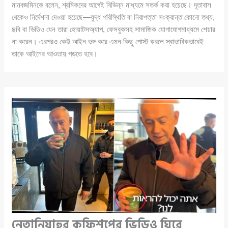
মানবজমিনকে বলেন, শ্রমিকদের আগেই বিভিন্ন মাধ্যমে সতর্ক করা হয়েছে। দূতাবাস
থেকেও নির্দেশনা দেওয়া হয়েছে—যুদ্ধ পরিস্থিতি বা নিরাপত্তা সংক্রান্ত কোনো তথ্য,
ছবি বা ভিডিও যেন তারা হোয়াটসঅ্যাপ, ফেসবুকসহ সামাজিক যোগাযোগমাধ্যমে শেয়ার
না করেন। এরপরও কেউ আইন ভঙ্গ করে এমন কিছু পোস্ট করলে স্বাভাবিকভাবেই
তাকে আইনের আওতায় পড়তে হবে।
নেতানিয়াহুর কফিশপের ভিডিও ঘিরে