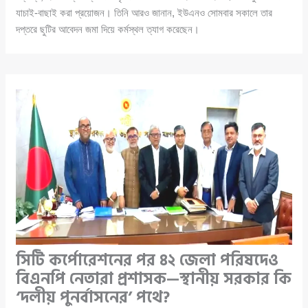
যাচাই-বাছাই করা প্রয়োজন। তিনি আরও জানান, ইউএনও সোমবার সকালে তার
দপ্তরে ছুটির আবেদন জমা দিয়ে কর্মস্থল ত্যাগ করেছেন।
সিটি কর্পোরেশনের পর ৪২ জেলা পরিষদেও
বিএনপি নেতারা প্রশাসক—স্থানীয় সরকার কি
‘দলীয় পুনর্বাসনের’ পথে?