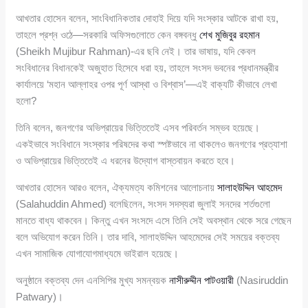
আখতার হোসেন বলেন, সাংবিধানিকতার দোহাই দিয়ে যদি সংস্কার আটকে রাখা হয়,
তাহলে প্রশ্ন ওঠে—সরকারি অফিসগুলোতে কেন বঙ্গবন্ধু
শেখ মুজিবুর রহমান
(Sheikh Mujibur Rahman)-এর ছবি নেই। তার ভাষায়, যদি কেবল
সংবিধানের বিধানকেই অজুহাত হিসেবে ধরা হয়, তাহলে সংসদ ভবনের প্রধানমন্ত্রীর
কার্যালয়ে ‘মহান আল্লাহর ওপর পূর্ণ আস্থা ও বিশ্বাস’—এই বাক্যটি কীভাবে লেখা
হলো?
তিনি বলেন, জনগণের অভিপ্রায়ের ভিত্তিতেই এসব পরিবর্তন সম্ভব হয়েছে।
একইভাবে সংবিধানে সংস্কার পরিষদের কথা স্পষ্টভাবে না থাকলেও জনগণের প্রত্যাশা
ও অভিপ্রায়ের ভিত্তিতেই এ ধরনের উদ্যোগ বাস্তবায়ন করতে হবে।
আখতার হোসেন আরও বলেন, ঐক্যমত্য কমিশনের আলোচনায়
সালাহউদ্দিন আহমেদ
(Salahuddin Ahmed) বলেছিলেন, সংসদ সদস্যরা জুলাই সনদের শর্তগুলো
মানতে বাধ্য থাকবেন। কিন্তু এখন সংসদে এসে তিনি সেই অবস্থান থেকে সরে গেছেন
বলে অভিযোগ করেন তিনি। তার দাবি, সালাহউদ্দিন আহমেদের সেই সময়ের বক্তব্য
এখন সামাজিক যোগাযোগমাধ্যমে ভাইরাল হয়েছে।
অনুষ্ঠানে বক্তব্য দেন এনসিপির মুখ্য সমন্বয়ক
নাসীরুদ্দীন পাটওয়ারী
(Nasiruddin
Patwary)।