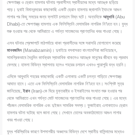
ক্ষেপণাস্ত্র ও ড্রোন হামলার ঘটনায় প্রবাসীসহ স্থানীয়দের মধ্যে আতঙ্ক ছড়িয়ে
পড়ে। দুবাই বিমানবন্দরের কাছাকাছি একটি ড্রোন হামলায় জ্বালানি ট্যাংকে আগুন
লাগার পর কিছু সময়ের জন্য ফ্লাইট চলাচলে বিঘ্ন ঘটে। অন্যদিকে
আবুধাবি
(Abu
Dhabi)-তে ক্ষেপণাস্ত্র হামলায় এক ফিলিস্তিনি বেসামরিক নাগরিক নি’\হত হন। যুদ্ধ
শুরু হওয়ার পর থেকে আমিরাতে এ পর্যন্ত সাতজনের প্রাণহানির খবর পাওয়া গেছে।
এসব ঘটনার প্রেক্ষাপটে মাঠপর্যায়ে থাকা প্রবাসীদের সঙ্গে সরাসরি যোগাযোগ করেছে
মানবজমিন
(Manabzamin)। দুবাইয়ে বসবাসরত বাংলাদেশিরা জানিয়েছেন,
সামগ্রিকভাবে দৈনন্দিন কার্যক্রম স্বাভাবিক থাকলেও আতঙ্ক মানুষের জীবনে বড় প্রভাব
ফেলছে। হামলা বিভিন্ন স্থাপনায় হলেও শহরের চলাচল এখনও পুরোপুরি বন্ধ হয়নি।
এদিকে আবুধাবি শহরের কাছাকাছি একটি এলাকায় একটি চলন্ত গাড়িতে ক্ষেপণাস্ত্র
আঘাত হানে। এতে এক ফিলিস্তিনি বেসামরিক নাগরিক নি’\হত হন। সংশ্লিষ্ট সূত্র
জানিয়েছে,
ইরান
(Iran)-কে ঘিরে যুক্তরাষ্ট্র ও ইসরাইলের সংঘাত শুরু হওয়ার পর
থেকে আমিরাতে এখন পর্যন্ত মোট সাতজনের প্রাণহানির খবর পাওয়া গেছে। এর মধ্যে
পাঁচজন বেসামরিক নাগরিক এবং দুইজন সামরিক সদস্য। ফুজাইরাহ এলাকাতেও ড্রোন
হামলার ঘটনা ঘটেছে বলে জানা গেছে। সেখানে তেলের অবকাঠামোতে আগুন লাগার
খবর পাওয়া গেছে।
যুদ্ধ পরিস্থিতির কারণে উপসাগরীয় অঞ্চলের বিভিন্ন দেশে স্থানীয় বাসিন্দাদের মধ্যেও