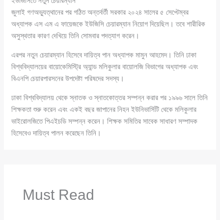
ইউজিসিতে নতুন চেয়ারম্যান
জুলাই গণঅভ্যুত্থানের পর গঠিত অন্তর্বর্তী সরকার ২০২৪ সালের ৫ সেপ্টেম্বর
অধ্যাপক এস এম এ ফায়েজকে ইউজিসি চেয়ারম্যান নিয়োগ দিয়েছিল। তবে শারীরিক
অসুস্থতার কারণ দেখিয়ে তিনি সোমবার পদত্যাগ করেন।
এরপর নতুন চেয়ারম্যান হিসেবে দায়িত্ব পান অধ্যাপক মামুন আহমেদ। তিনি ঢাকা
বিশ্ববিদ্যালয়ের বায়োকেমিস্ট্রি অ্যান্ড মলিকুলার বায়োলজি বিভাগের অধ্যাপক এবং
বিএনপি চেয়ারপারসনের উপদেষ্টা পরিষদের সদস্য।
ঢাকা বিশ্ববিদ্যালয় থেকে স্নাতক ও স্নাতকোত্তর সম্পন্ন করার পর ১৯৯৬ সালে তিনি
শিক্ষকতা শুরু করেন এবং একই বছর জাপানের নিহন ইউনিভার্সিটি থেকে মলিকুলার
ভাইরোলজিতে পিএইচডি সম্পন্ন করেন। শিক্ষক সমিতির সাবেক সাধারণ সম্পাদক
হিসেবেও দায়িত্ব পালন করেছেন তিনি।
Must Read