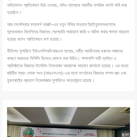
অভিযোগও প্রতিবেদনে উঠে এসেছে, যদিও তাদেরকে ভারতীয় নাগরিক বলেই দাবি করা
হয়েছিল।
আর সেপ্টেম্বরে ফরেনার্স অ্যাক্ট–এর নতুন বিধির মাধ্যমে ট্রাইব্যুনালগুলোকে
সন্দেহভাজন বিদেশিদের বিরুদ্ধে গ্রেপ্তারি পরোয়ানা জারি ও আটক করার ক্ষমতা বাড়ানো
হয়েছে বলেও প্রতিবেদনে বলা হয়েছে।
নীতিগত সুপারিশে ইউএসসিআইআরএফ বলেছে, ধর্মীয় স্বাধীনতার গুরুতর লঙ্ঘনের
কারণে ভারতকে সিপিসি হিসেবে ঘোষণা করা উচিত। পাশাপাশি দায়ী ব্যক্তি ও
প্রতিষ্ঠানের বিরুদ্ধে টার্গেটেড নিষেধাজ্ঞা আরোপের আহ্বান জানানো হয়েছে। এর মধ্যে
রাষ্ট্রীয় স্বয়ং সেবক সংঘ (আরএসএস)–এর মতো সংগঠনের বিরুদ্ধে সম্পদ জব্দ এবং
যুক্তরাষ্ট্রে প্রবেশে নিষেধাজ্ঞার সুপারিশও অন্তর্ভুক্ত রয়েছে।