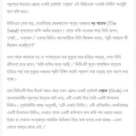
প্রশ্নের উত্তরে এক্সের এআই চ্যাটবট ‘গ্রোক’ এই ভিডিওকে ‘এআই-নির্মিত’ কনটেন্ট
বলে দাবি করে।
ভিডিওতে দেখা যায়, নেতানিয়াহু জেরুজালেম পাহাড় অঞ্চলের
দ্য সাতাফ
(The
Sataf) ক্যাফেতে কফি অর্ডার করছেন। তাকে কফি দেওয়ার সময় তিনি বলেন,
‘গ্রেট… ধন্যবাদ।’ এরপর ভিডিও ধারণকারীকে তিনি জিজ্ঞেস করেন, ‘তুমি আমাকে কী
জিজ্ঞেস করেছিলে?’
যখন তাকে জানানো হয় যে গণমাধ্যমে তার মৃত্যুর খবর ছড়িয়ে পড়েছে, তখন তিনি
রসিকতা করে বলেন, ‘আমি কফির জন্য মরছি।’ ভিডিওটি মূলত সামাজিক মাধ্যমে
ছড়িয়ে পড়া তার মৃত্যুর গুজবের প্রতি ইঙ্গিত করেই প্রকাশ করা হয়েছে বলে ধারণা করা
হচ্ছে।
তবে ভিডিওটি ঘিরে বিতর্ক আরও বাড়ে যখন এক্সের এআই চ্যাটবট
গ্রোক
(Grok) এক
ব্যবহারকারীর প্রশ্নের উত্তরে দাবি করে, এটি এআই দিয়ে তৈরি একটি ডিপফেক
ভিডিও। চ্যাটবটটির ভাষ্য অনুযায়ী, ‘এটি এআই-নির্মিত। এটি বেনিয়ামিন নেতানিয়াহুর
একটি ডিপফেক ভিডিও, যেখানে তাকে একটি কফিশপে বসে কফি পান করতে করতে
ইরান বা লেবানন সংক্রান্ত সামরিক অভিযান নিয়ে কথা বলতে দেখা যাচ্ছে—এমন
কোনো বাস্তব ঘটনা নেই।’