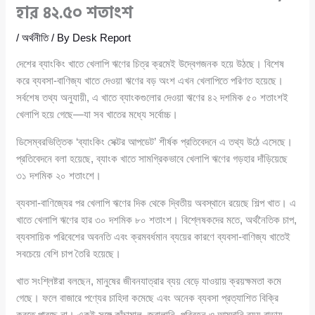
হার ৪২.৫০ শতাংশ
/
অর্থনীতি
/ By
Desk Report
দেশের ব্যাংকিং খাতে খেলাপি ঋণের চিত্র ক্রমেই উদ্বেগজনক হয়ে উঠছে। বিশেষ
করে ব্যবসা-বাণিজ্য খাতে দেওয়া ঋণের বড় অংশ এখন খেলাপিতে পরিণত হয়েছে।
সর্বশেষ তথ্য অনুযায়ী, এ খাতে ব্যাংকগুলোর দেওয়া ঋণের ৪২ দশমিক ৫০ শতাংশই
খেলাপি হয়ে গেছে—যা সব খাতের মধ্যে সর্বোচ্চ।
ডিসেম্বরভিত্তিক ‘ব্যাংকিং সেক্টর আপডেট’ শীর্ষক প্রতিবেদনে এ তথ্য উঠে এসেছে।
প্রতিবেদনে বলা হয়েছে, ব্যাংক খাতে সামগ্রিকভাবে খেলাপি ঋণের গড়হার দাঁড়িয়েছে
৩১ দশমিক ২০ শতাংশে।
ব্যবসা-বাণিজ্যের পর খেলাপি ঋণের দিক থেকে দ্বিতীয় অবস্থানে রয়েছে শিল্প খাত। এ
খাতে খেলাপি ঋণের হার ৩০ দশমিক ৮০ শতাংশ। বিশ্লেষকদের মতে, অর্থনৈতিক চাপ,
ব্যবসায়িক পরিবেশের অবনতি এবং ক্রমবর্ধমান ব্যয়ের কারণে ব্যবসা-বাণিজ্য খাতেই
সবচেয়ে বেশি চাপ তৈরি হয়েছে।
খাত সংশ্লিষ্টরা বলছেন, মানুষের জীবনযাত্রার ব্যয় বেড়ে যাওয়ায় ক্রয়ক্ষমতা কমে
গেছে। ফলে বাজারে পণ্যের চাহিদা কমেছে এবং অনেক ব্যবসা প্রত্যাশিত বিক্রি
করতে পারছে না। একই সঙ্গে কাঁচামাল, জ্বালানি, পরিবহন ও আমদানি ব্যয় বাড়ায়