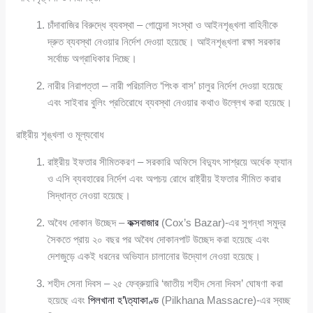
চাঁদাবাজির বিরুদ্ধে ব্যবস্থা – গোয়েন্দা সংস্থা ও আইনশৃঙ্খলা বাহিনীকে
দ্রুত ব্যবস্থা নেওয়ার নির্দেশ দেওয়া হয়েছে। আইনশৃঙ্খলা রক্ষা সরকার
সর্বোচ্চ অগ্রাধিকার দিচ্ছে।
নারীর নিরাপত্তা – নারী পরিচালিত ‘পিংক বাস’ চালুর নির্দেশ দেওয়া হয়েছে
এবং সাইবার বুলিং প্রতিরোধে ব্যবস্থা নেওয়ার কথাও উল্লেখ করা হয়েছে।
রাষ্ট্রীয় শৃঙ্খলা ও মূল্যবোধ
রাষ্ট্রীয় ইফতার সীমিতকরণ – সরকারি অফিসে বিদ্যুৎ সাশ্রয়ে অর্ধেক ফ্যান
ও এসি ব্যবহারের নির্দেশ এবং অপচয় রোধে রাষ্ট্রীয় ইফতার সীমিত করার
সিদ্ধান্ত নেওয়া হয়েছে।
অবৈধ দোকান উচ্ছেদ –
কক্সবাজার
(Cox’s Bazar)-এর সুগন্ধা সমুদ্র
সৈকতে প্রায় ২০ বছর পর অবৈধ দোকানপাট উচ্ছেদ করা হয়েছে এবং
দেশজুড়ে একই ধরনের অভিযান চালানোর উদ্যোগ নেওয়া হয়েছে।
শহীদ সেনা দিবস – ২৫ ফেব্রুয়ারি ‘জাতীয় শহীদ সেনা দিবস’ ঘোষণা করা
হয়েছে এবং
পিলখানা হ’\ত্যাকাণ্ড
(Pilkhana Massacre)-এর স্বচ্ছ