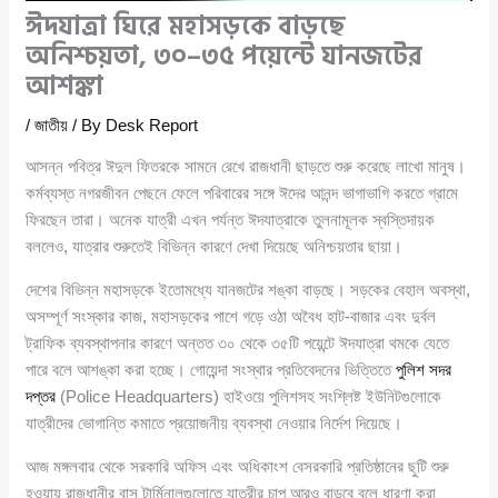
ঈদযাত্রা ঘিরে মহাসড়কে বাড়ছে
অনিশ্চয়তা, ৩০–৩৫ পয়েন্টে যানজটের
আশঙ্কা
/
জাতীয়
/ By
Desk Report
আসন্ন পবিত্র ঈদুল ফিতরকে সামনে রেখে রাজধানী ছাড়তে শুরু করেছে লাখো মানুষ।
কর্মব্যস্ত নগরজীবন পেছনে ফেলে পরিবারের সঙ্গে ঈদের আনন্দ ভাগাভাগি করতে গ্রামে
ফিরছেন তারা। অনেক যাত্রী এখন পর্যন্ত ঈদযাত্রাকে তুলনামূলক স্বস্তিদায়ক
বললেও, যাত্রার শুরুতেই বিভিন্ন কারণে দেখা দিয়েছে অনিশ্চয়তার ছায়া।
দেশের বিভিন্ন মহাসড়কে ইতোমধ্যে যানজটের শঙ্কা বাড়ছে। সড়কের বেহাল অবস্থা,
অসম্পূর্ণ সংস্কার কাজ, মহাসড়কের পাশে গড়ে ওঠা অবৈধ হাট-বাজার এবং দুর্বল
ট্রাফিক ব্যবস্থাপনার কারণে অন্তত ৩০ থেকে ৩৫টি পয়েন্টে ঈদযাত্রা থমকে যেতে
পারে বলে আশঙ্কা করা হচ্ছে। গোয়েন্দা সংস্থার প্রতিবেদনের ভিত্তিতে
পুলিশ সদর
দপ্তর
(Police Headquarters) হাইওয়ে পুলিশসহ সংশ্লিষ্ট ইউনিটগুলোকে
যাত্রীদের ভোগান্তি কমাতে প্রয়োজনীয় ব্যবস্থা নেওয়ার নির্দেশ দিয়েছে।
আজ মঙ্গলবার থেকে সরকারি অফিস এবং অধিকাংশ বেসরকারি প্রতিষ্ঠানের ছুটি শুরু
হওয়ায় রাজধানীর বাস টার্মিনালগুলোতে যাত্রীর চাপ আরও বাড়বে বলে ধারণা করা