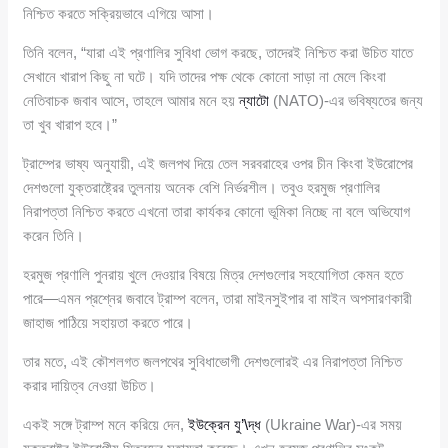
নিশ্চিত করতে সক্রিয়ভাবে এগিয়ে আসা।
তিনি বলেন, “যারা এই প্রণালির সুবিধা ভোগ করছে, তাদেরই নিশ্চিত করা উচিত যাতে
সেখানে খারাপ কিছু না ঘটে। যদি তাদের পক্ষ থেকে কোনো সাড়া না মেলে কিংবা
নেতিবাচক জবাব আসে, তাহলে আমার মনে হয়
ন্যাটো
(NATO)-এর ভবিষ্যতের জন্য
তা খুব খারাপ হবে।”
ট্রাম্পের ভাষ্য অনুযায়ী, এই জলপথ দিয়ে তেল সরবরাহের ওপর চীন কিংবা ইউরোপের
দেশগুলো যুক্তরাষ্ট্রের তুলনায় অনেক বেশি নির্ভরশীল। তবুও হরমুজ প্রণালির
নিরাপত্তা নিশ্চিত করতে এখনো তারা কার্যকর কোনো ভূমিকা নিচ্ছে না বলে অভিযোগ
করেন তিনি।
হরমুজ প্রণালি পুনরায় খুলে দেওয়ার বিষয়ে মিত্র দেশগুলোর সহযোগিতা কেমন হতে
পারে—এমন প্রশ্নের জবাবে ট্রাম্প বলেন, তারা মাইনসুইপার বা মাইন অপসারণকারী
জাহাজ পাঠিয়ে সহায়তা করতে পারে।
তার মতে, এই কৌশলগত জলপথের সুবিধাভোগী দেশগুলোরই এর নিরাপত্তা নিশ্চিত
করার দায়িত্ব নেওয়া উচিত।
একই সঙ্গে ট্রাম্প মনে করিয়ে দেন,
ইউক্রেন যু’\দ্ধ
(Ukraine War)-এর সময়