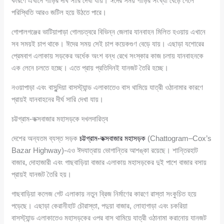
কারণে এখানে গাড়ির দীর্ঘ সারি দেখা যায়। ঈদের সময় গাড়ির সংখ্যা বেড়ে গেলে
পরিস্থিতি আরও জটিল হয়ে উঠতে পারে।
গোপালগঞ্জের ভাটিয়াপাড়া গোলচত্বরে বিভিন্ন জেলার যানবাহন মিলিত হওয়ায় এখানে
সব সময়ই চাপ থাকে। ঈদের সময় সেই চাপ কয়েকগুণ বেড়ে যায়। এছাড়া যশোরের
প্রেমবাগ এলাকায় সড়কের অর্ধেক অংশ বন্ধ রেখে সংস্কার কাজ চলায় যানবাহনকে
এক লেনে চলতে হচ্ছে। এতে প্রায় প্রতিদিনই যানজট তৈরি হচ্ছে।
নওয়াপাড়া এবং বাসুন্দিয়া বাসস্ট্যান্ড এলাকাতেও বাস থামিয়ে যাত্রী ওঠানামার কারণে
প্রায়ই যানবাহনের দীর্ঘ সারি দেখা যায়।
চট্টগ্রাম-কক্সবাজার মহাসড়কে দখলদারিত্ব
দেশের অন্যতম ব্যস্ত সড়ক
চট্টগ্রাম-কক্সবাজার মহাসড়ক
(Chattogram–Cox’s
Bazar Highway)-এও ঈদযাত্রায় ভোগান্তির আশঙ্কা রয়েছে। শান্তিরহাট
বাজার, দোহাজারী এবং গাছবাড়িয়া বাজার এলাকায় মহাসড়কের দুই পাশে বাজার বসায়
প্রায়ই যানজট তৈরি হয়।
গাছবাড়িয়া কলেজ গেট এলাকায় নতুন ব্রিজ নির্মাণের কারণে রাস্তা সংকুচিত হয়ে
পড়েছে। এছাড়া কেরানীহাট চৌরাস্তা, পদুয়া বাজার, লোহাগাড়া এবং চকরিয়া
বাসস্ট্যান্ড এলাকাতেও মহাসড়কের ওপর বাস থামিয়ে যাত্রী ওঠানামা করানোয় যানজট