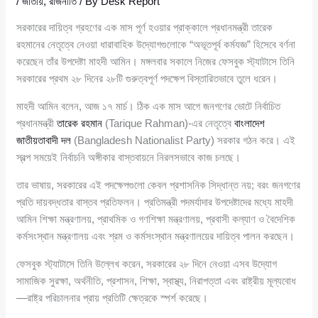
/
জাতীয়
,
রাজনীতি
/ By
Desk Report
সরকারের দায়িত্ব গ্রহণের এক মাস পূর্ণ হওয়ার প্রাক্কালে প্রধানমন্ত্রী তারেক
রহমানের নেতৃত্বে নেওয়া ধারাবাহিক উদ্যোগগুলোকে “অভূতপূর্ব কর্মযজ্ঞ” হিসেবে বর্ণনা
করেছেন তাঁর উপদেষ্টা মাহদী আমিন। মঙ্গলবার সকালে নিজের ফেসবুক স্ট্যাটাসে তিনি
সরকারের প্রথম ২৮ দিনের ২৮টি গুরুত্বপূর্ণ পদক্ষেপ বিস্তারিতভাবে তুলে ধরেন।
মাহদী আমিন বলেন, আজ ১৭ মার্চ। ঠিক এক মাস আগে জনগণের ভোটে নির্বাচিত
প্রধানমন্ত্রী
তারেক রহমান
(Tarique Rahman)-এর নেতৃত্বে
বাংলাদেশ
জাতীয়তাবাদী দল
(Bangladesh Nationalist Party) সরকার গঠন করে। এই
স্বল্প সময়েই নির্বাচনি অঙ্গীকার বাস্তবায়নে নিরলসভাবে কাজ চলছে।
তার ভাষায়, সরকারের এই পদক্ষেপগুলো কেবল প্রশাসনিক সিদ্ধান্ত নয়; বরং জনগণের
প্রতি দায়বদ্ধতার বাস্তব প্রতিফলন। প্রতিমন্ত্রী পদমর্যাদার উপদেষ্টাদের মধ্যে মাহদী
আমিন শিক্ষা মন্ত্রণালয়, প্রাথমিক ও গণশিক্ষা মন্ত্রণালয়, প্রবাসী কল্যাণ ও বৈদেশিক
কর্মসংস্থান মন্ত্রণালয় এবং শ্রম ও কর্মসংস্থান মন্ত্রণালয়ের দায়িত্ব পালন করছেন।
ফেসবুক স্ট্যাটাসে তিনি উল্লেখ করেন, সরকারের ২৮ দিনে নেওয়া এসব উদ্যোগ
সামাজিক সুরক্ষা, অর্থনীতি, প্রশাসন, শিক্ষা, স্বাস্থ্য, নিরাপত্তা এবং রাষ্ট্রীয় মূল্যবোধ
—রাষ্ট্র পরিচালনার প্রায় প্রতিটি ক্ষেত্রকে স্পর্শ করেছে।