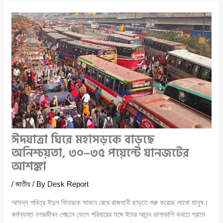
ঈদযাত্রা ঘিরে মহাসড়কে বাড়ছে
অনিশ্চয়তা, ৩০–৩৫ পয়েন্টে যানজটের
আশঙ্কা
/
জাতীয়
/ By
Desk Report
আসন্ন পবিত্র ঈদুল ফিতরকে সামনে রেখে রাজধানী ছাড়তে শুরু করেছে লাখো মানুষ।
কর্মব্যস্ত নগরজীবন পেছনে ফেলে পরিবারের সঙ্গে ঈদের আনন্দ ভাগাভাগি করতে গ্রামে