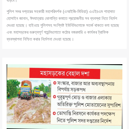
বাড়বে।
পুলিশ সদর দপ্তরের সহকারী মহাপরিদর্শক (এআইজি-মিডিয়া) এএইচএম শাহাদাত
হোসাইন জানান, ঈদযাত্রায় ভোগান্তি কমাতে প্রয়োজনীয় সব ব্যবস্থা নিতে নির্দেশ
দেওয়া হয়েছে। হাইওয়ে পুলিশসহ সংশ্লিষ্ট ইউনিটগুলোকে সতর্ক থাকতে বলা হয়েছে
এবং মহাসড়কের গুরুত্বপূর্ণ পয়েন্টগুলোতে কঠোর নজরদারি ও কার্যকর ট্রাফিক
ব্যবস্থাপনা নিশ্চিত করার নির্দেশনা দেওয়া হয়েছে।