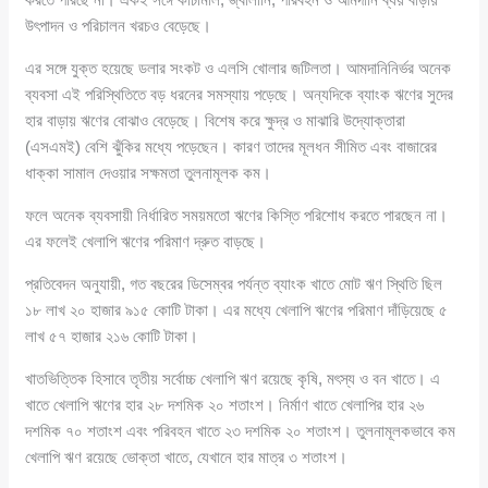
উৎপাদন ও পরিচালন খরচও বেড়েছে।
এর সঙ্গে যুক্ত হয়েছে ডলার সংকট ও এলসি খোলার জটিলতা। আমদানিনির্ভর অনেক
ব্যবসা এই পরিস্থিতিতে বড় ধরনের সমস্যায় পড়েছে। অন্যদিকে ব্যাংক ঋণের সুদের
হার বাড়ায় ঋণের বোঝাও বেড়েছে। বিশেষ করে ক্ষুদ্র ও মাঝারি উদ্যোক্তারা
(এসএমই) বেশি ঝুঁকির মধ্যে পড়েছেন। কারণ তাদের মূলধন সীমিত এবং বাজারের
ধাক্কা সামাল দেওয়ার সক্ষমতা তুলনামূলক কম।
ফলে অনেক ব্যবসায়ী নির্ধারিত সময়মতো ঋণের কিস্তি পরিশোধ করতে পারছেন না।
এর ফলেই খেলাপি ঋণের পরিমাণ দ্রুত বাড়ছে।
প্রতিবেদন অনুযায়ী, গত বছরের ডিসেম্বর পর্যন্ত ব্যাংক খাতে মোট ঋণ স্থিতি ছিল
১৮ লাখ ২০ হাজার ৯১৫ কোটি টাকা। এর মধ্যে খেলাপি ঋণের পরিমাণ দাঁড়িয়েছে ৫
লাখ ৫৭ হাজার ২১৬ কোটি টাকা।
খাতভিত্তিক হিসাবে তৃতীয় সর্বোচ্চ খেলাপি ঋণ রয়েছে কৃষি, মৎস্য ও বন খাতে। এ
খাতে খেলাপি ঋণের হার ২৮ দশমিক ২০ শতাংশ। নির্মাণ খাতে খেলাপির হার ২৬
দশমিক ৭০ শতাংশ এবং পরিবহন খাতে ২৩ দশমিক ২০ শতাংশ। তুলনামূলকভাবে কম
খেলাপি ঋণ রয়েছে ভোক্তা খাতে, যেখানে হার মাত্র ৩ শতাংশ।