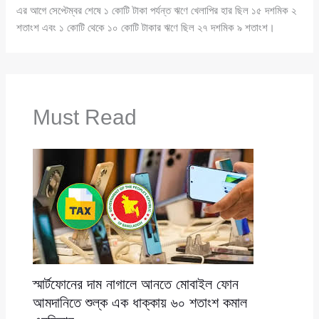
এর আগে সেপ্টেম্বর শেষে ১ কোটি টাকা পর্যন্ত ঋণে খেলাপির হার ছিল ১৫ দশমিক ২
শতাংশ এবং ১ কোটি থেকে ১০ কোটি টাকার ঋণে ছিল ২৭ দশমিক ৯ শতাংশ।
Must Read
স্মার্টফোনের দাম নাগালে আনতে মোবাইল ফোন
আমদানিতে শুল্ক এক ধাক্কায় ৬০ শতাংশ কমাল