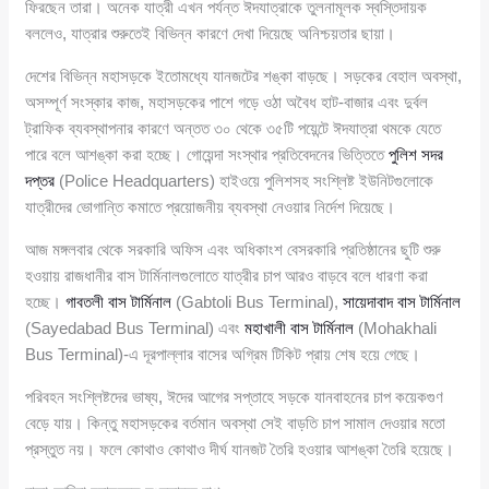
ফিরছেন তারা। অনেক যাত্রী এখন পর্যন্ত ঈদযাত্রাকে তুলনামূলক স্বস্তিদায়ক
বললেও, যাত্রার শুরুতেই বিভিন্ন কারণে দেখা দিয়েছে অনিশ্চয়তার ছায়া।
দেশের বিভিন্ন মহাসড়কে ইতোমধ্যে যানজটের শঙ্কা বাড়ছে। সড়কের বেহাল অবস্থা,
অসম্পূর্ণ সংস্কার কাজ, মহাসড়কের পাশে গড়ে ওঠা অবৈধ হাট-বাজার এবং দুর্বল
ট্রাফিক ব্যবস্থাপনার কারণে অন্তত ৩০ থেকে ৩৫টি পয়েন্টে ঈদযাত্রা থমকে যেতে
পারে বলে আশঙ্কা করা হচ্ছে। গোয়েন্দা সংস্থার প্রতিবেদনের ভিত্তিতে
পুলিশ সদর
দপ্তর
(Police Headquarters) হাইওয়ে পুলিশসহ সংশ্লিষ্ট ইউনিটগুলোকে
যাত্রীদের ভোগান্তি কমাতে প্রয়োজনীয় ব্যবস্থা নেওয়ার নির্দেশ দিয়েছে।
আজ মঙ্গলবার থেকে সরকারি অফিস এবং অধিকাংশ বেসরকারি প্রতিষ্ঠানের ছুটি শুরু
হওয়ায় রাজধানীর বাস টার্মিনালগুলোতে যাত্রীর চাপ আরও বাড়বে বলে ধারণা করা
হচ্ছে।
গাবতলী বাস টার্মিনাল
(Gabtoli Bus Terminal),
সায়েদাবাদ বাস টার্মিনাল
(Sayedabad Bus Terminal) এবং
মহাখালী বাস টার্মিনাল
(Mohakhali
Bus Terminal)-এ দূরপাল্লার বাসের অগ্রিম টিকিট প্রায় শেষ হয়ে গেছে।
পরিবহন সংশ্লিষ্টদের ভাষ্য, ঈদের আগের সপ্তাহে সড়কে যানবাহনের চাপ কয়েকগুণ
বেড়ে যায়। কিন্তু মহাসড়কের বর্তমান অবস্থা সেই বাড়তি চাপ সামাল দেওয়ার মতো
প্রস্তুত নয়। ফলে কোথাও কোথাও দীর্ঘ যানজট তৈরি হওয়ার আশঙ্কা তৈরি হয়েছে।