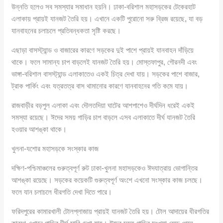
উন্নতি হলেও সব সমস্যার সমাধান হয়নি। ঢাকা-বরিশাল মহাসড়কের টেকেরহাট
এলাকায় প্রায়ই যানজট তৈরি হয়। এখানে একটি পুরোনো সরু ব্রিজ রয়েছে, যা বড়
যানবাহনের চলাচলে প্রতিবন্ধকতা সৃষ্টি করছে।
এছাড়া বাসস্ট্যান্ড ও বাজারের কারণে সড়কের দুই পাশে প্রায়ই যানবাহন দাঁড়িয়ে
থাকে। ফলে সামান্য চাপ বাড়লেই যানজট তৈরি হয়। মোস্তফাপুর, গৌরনদী এবং
ভাঙ্গা-বরিশাল বাসস্ট্যান্ড এলাকাতেও একই চিত্র দেখা যায়। সড়কের পাশে বাজার,
ট্রাক পার্কিং এবং যত্রতত্র বাস থামানোর কারণে যানবাহনের গতি কমে যায়।
রাজবাড়ীর বড়পুল এলাকা এবং দৌলতদিয়া ঘাটের আশপাশেও দীর্ঘদিন ধরেই একই
সমস্যা রয়েছে। ঈদের সময় গাড়ির চাপ বাড়লে এসব এলাকাতে দীর্ঘ যানজট তৈরি
হওয়ার আশঙ্কা থাকে।
খুলনা-যশোর মহাসড়কে সংস্কার কাজ
দক্ষিণ-পশ্চিমাঞ্চলের গুরুত্বপূর্ণ রুট ঢাকা-খুলনা মহাসড়কেও ঈদযাত্রায় ভোগান্তির
আশঙ্কা রয়েছে। সড়কের কয়েকটি গুরুত্বপূর্ণ অংশে এখনো সংস্কার কাজ চলছে।
ফলে যান চলাচলে ধীরগতি দেখা দিতে পারে।
ফরিদপুরের কামারখালী টোলপ্লাজায় প্রায়ই যানজট তৈরি হয়। টোল আদায়ের ধীরগতির