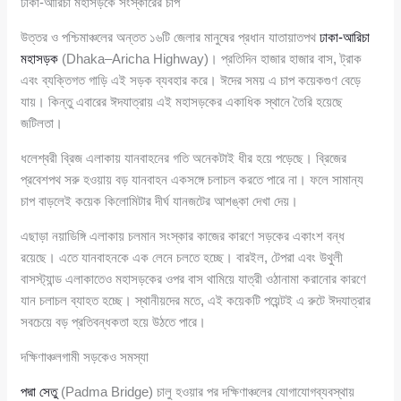
ঢাকা-আরিচা মহাসড়কে সংস্কারের চাপ
উত্তর ও পশ্চিমাঞ্চলের অন্তত ১৬টি জেলার মানুষের প্রধান যাতায়াতপথ
ঢাকা-আরিচা
মহাসড়ক
(Dhaka–Aricha Highway)। প্রতিদিন হাজার হাজার বাস, ট্রাক
এবং ব্যক্তিগত গাড়ি এই সড়ক ব্যবহার করে। ঈদের সময় এ চাপ কয়েকগুণ বেড়ে
যায়। কিন্তু এবারের ঈদযাত্রায় এই মহাসড়কের একাধিক স্থানে তৈরি হয়েছে
জটিলতা।
ধলেশ্বরী ব্রিজ এলাকায় যানবাহনের গতি অনেকটাই ধীর হয়ে পড়েছে। ব্রিজের
প্রবেশপথ সরু হওয়ায় বড় যানবাহন একসঙ্গে চলাচল করতে পারে না। ফলে সামান্য
চাপ বাড়লেই কয়েক কিলোমিটার দীর্ঘ যানজটের আশঙ্কা দেখা দেয়।
এছাড়া নয়াডিঙ্গি এলাকায় চলমান সংস্কার কাজের কারণে সড়কের একাংশ বন্ধ
রয়েছে। এতে যানবাহনকে এক লেনে চলতে হচ্ছে। বারইল, টেপরা এবং উথুলী
বাসস্ট্যান্ড এলাকাতেও মহাসড়কের ওপর বাস থামিয়ে যাত্রী ওঠানামা করানোর কারণে
যান চলাচল ব্যাহত হচ্ছে। স্থানীয়দের মতে, এই কয়েকটি পয়েন্টই এ রুটে ঈদযাত্রার
সবচেয়ে বড় প্রতিবন্ধকতা হয়ে উঠতে পারে।
দক্ষিণাঞ্চলগামী সড়কেও সমস্যা
পদ্মা সেতু
(Padma Bridge) চালু হওয়ার পর দক্ষিণাঞ্চলের যোগাযোগব্যবস্থায়