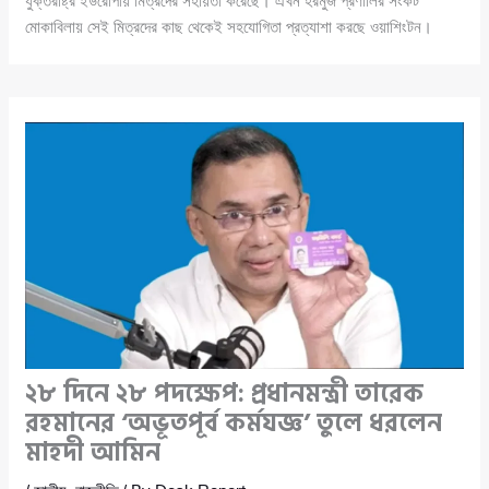
যুক্তরাষ্ট্র ইউরোপীয় মিত্রদের সহায়তা করেছে। এখন হরমুজ প্রণালির সংকট
মোকাবিলায় সেই মিত্রদের কাছ থেকেই সহযোগিতা প্রত্যাশা করছে ওয়াশিংটন।
২৮ দিনে ২৮ পদক্ষেপ: প্রধানমন্ত্রী তারেক
রহমানের ‘অভূতপূর্ব কর্মযজ্ঞ’ তুলে ধরলেন
মাহদী আমিন