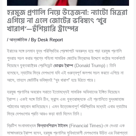
হরমুজ প্রণালি নিয়ে উত্তেজনা: ন্যাটো মিত্ররা
এগিয়ে না এলে জোটের ভবিষ্যৎ ‘খুব
খারাপ’—হুঁশিয়ারি ট্রাম্পের
/
আন্তর্জাতিক
/ By
Desk Report
ইরানের সঙ্গে চলমান যুদ্ধ পরিস্থিতির প্রেক্ষাপটে অবরুদ্ধ হয়ে পড়া হরমুজ প্রণালি
পুনরায় সচল করার প্রশ্নে পশ্চিমা সামরিক জোটের মিত্রদের উদ্দেশে কঠোর সতর্কবার্তা
দিয়েছেন যুক্তরাষ্ট্রের প্রেসিডেন্ট
ডোনাল্ড ট্রাম্প
(Donald Trump)। তিনি
বলেছেন, ন্যাটোর মিত্র দেশগুলো যদি এই গুরুত্বপূর্ণ জলপথ সচল করতে এগিয়ে না
আসে, তাহলে জোটটির ভবিষ্যৎই “খুব খারাপ” হয়ে উঠতে পারে।
হরমুজ প্রণালির অবরোধ সরাতে ইতোমধ্যেই সামরিক অভিযানের ইঙ্গিত দিয়েছেন
ট্রাম্প। একই সঙ্গে তিনি চীন, ফ্রান্স এবং যুক্তরাজ্যকে এই প্রণালিতে যুদ্ধজাহাজ
পাঠানোর আহ্বান জানিয়েছেন। এমন উত্তেজনাপূর্ণ পরিস্থিতির মধ্যেই এবার ন্যাটোর
মিত্র দেশগুলোর প্রতি আরও কড়া বার্তা দিলেন তিনি।
ব্রিটিশ সংবাদমাধ্যম
ফিন্যানশিয়াল টাইমস
(Financial Times)-কে দেওয়া এক
সাক্ষাৎকারে ট্রাম্প বলেন, হরমুজ প্রণালির সুবিধাভোগী দেশগুলোর উচিত এর নিরাপত্তা