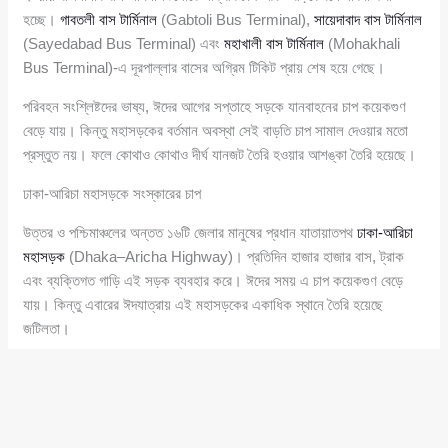
হচ্ছে।
গাবতলী বাস টার্মিনাল
(Gabtoli Bus Terminal),
সায়েদাবাদ বাস টার্মিনাল
(Sayedabad Bus Terminal) এবং
মহাখালী বাস টার্মিনাল
(Mohakhali
Bus Terminal)-এ দূরপাল্লার বাসের অগ্রিম টিকিট প্রায় শেষ হয়ে গেছে।
পরিবহন সংশ্লিষ্টদের ভাষ্য, ঈদের আগের সপ্তাহে সড়কে যানবাহনের চাপ কয়েকগুণ
বেড়ে যায়। কিন্তু মহাসড়কের বর্তমান অবস্থা সেই বাড়তি চাপ সামাল দেওয়ার মতো
প্রস্তুত নয়। ফলে কোথাও কোথাও দীর্ঘ যানজট তৈরি হওয়ার আশঙ্কা তৈরি হয়েছে।
ঢাকা-আরিচা মহাসড়কে সংস্কারের চাপ
উত্তর ও পশ্চিমাঞ্চলের অন্তত ১৬টি জেলার মানুষের প্রধান যাতায়াতপথ
ঢাকা-আরিচা
মহাসড়ক
(Dhaka–Aricha Highway)। প্রতিদিন হাজার হাজার বাস, ট্রাক
এবং ব্যক্তিগত গাড়ি এই সড়ক ব্যবহার করে। ঈদের সময় এ চাপ কয়েকগুণ বেড়ে
যায়। কিন্তু এবারের ঈদযাত্রায় এই মহাসড়কের একাধিক স্থানে তৈরি হয়েছে
জটিলতা।
ধলেশ্বরী ব্রিজ এলাকায় যানবাহনের গতি অনেকটাই ধীর হয়ে পড়েছে। ব্রিজের
প্রবেশপথ সরু হওয়ায় বড় যানবাহন একসঙ্গে চলাচল করতে পারে না। ফলে সামান্য
চাপ বাড়লেই কয়েক কিলোমিটার দীর্ঘ যানজটের আশঙ্কা দেখা দেয়।