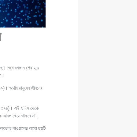
য়
েছে। তবে রমজান শেষ হয়ে
কে।
৯)। অর্থাৎ মানুষের জীবনের
 : ১৩৭৬)। এই হাদিস থেকে
নেক আমল থেমে থাকবে না।
ে, অতঃপর শাওয়ালের আরো ছয়টি