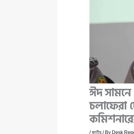
ঈদ সামনে 
চলাফেরা দ
কমিশনারে
/
জাতীয়
/ By
Desk Repo