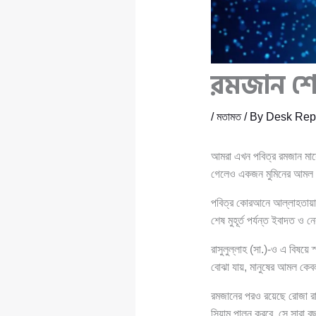
রমজান শে
/
মতামত
/ By
Desk Rep
আমরা এখন পবিত্র রমজান মা
গেলেও একজন মুমিনের আমল কখ
পবিত্র কোরআনে আল্লাহতায়ালা
শেষ মুহূর্ত পর্যন্ত ইবাদত 
রাসুলুল্লাহ (সা.)-ও এ বিষয়ে
বোঝা যায়, মানুষের আমল কেব
রমজানের পরও রয়েছে রোজা রাখ
সিয়াম পালন করবে, সে সারা ব