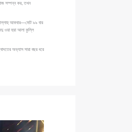
াজ সম্পন্ন কর, তখন
র আল্লাহু আকবার—মোট ৯৯ বার
দু ওয়া হুয়া আলা কুল্লি
াদতের অভ্যাস সারা বছর ধরে