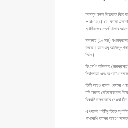
আসন্ন ঈদুল ফিতরকে ঘিরে রা
Police)। যে কোনো এলাকায় 
স্থানীয়দের সতর্ক থাকার আহ্
মঙ্গলবার (১৭ মার্চ) গণমাধ্য
করছে। তবে শুধু আইনশৃঙ্খলা ব
তিনি।
ডিএমপি কমিশনার (ভারপ্রাপ্ত
নিরাপত্তা এবং অপরা’\ধ দমনে 
তিনি আরও বলেন, কোনো এলাকা
যদি বারবার মোটরসাইকেল নি
বিষয়টি হালকাভাবে নেওয়া ঠিক
এ ধরনের পরিস্থিতিতে স্থানীয় 
পাশাপাশি তাদের আচরণ সন্দে