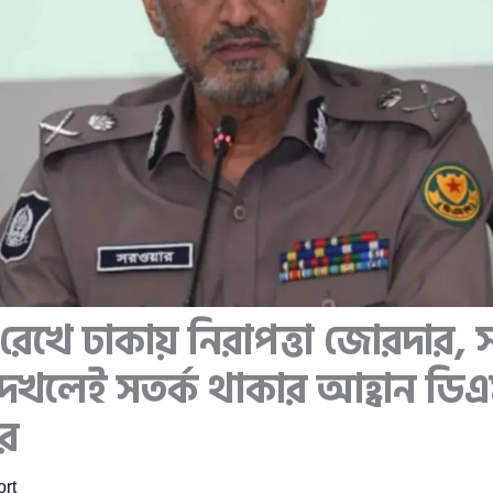
রেখে ঢাকায় নিরাপত্তা জোরদার,
েখলেই সতর্ক থাকার আহ্বান ডি
র
rt