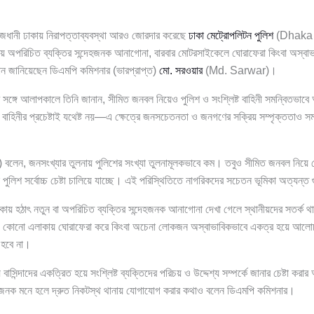
জধানী ঢাকায় নিরাপত্তাব্যবস্থা আরও জোরদার করেছে
ঢাকা মেট্রোপলিটন পুলিশ
(Dhaka 
অপরিচিত ব্যক্তির সন্দেহজনক আনাগোনা, বারবার মোটরসাইকেলে ঘোরাফেরা কিংবা অস্বা
বান জানিয়েছেন ডিএমপি কমিশনার (ভারপ্রাপ্ত)
মো. সরওয়ার
(Md. Sarwar)।
মের সঙ্গে আলাপকালে তিনি জানান, সীমিত জনবল নিয়েও পুলিশ ও সংশ্লিষ্ট বাহিনী সমন্বিতভাবে
াহিনীর প্রচেষ্টাই যথেষ্ট নয়—এ ক্ষেত্রে জনসচেতনতা ও জনগণের সক্রিয় সম্পৃক্ততাও সমান
) বলেন, জনসংখ্যার তুলনায় পুলিশের সংখ্যা তুলনামূলকভাবে কম। তবুও সীমিত জনবল নিয়ে
পুলিশ সর্বোচ্চ চেষ্টা চালিয়ে যাচ্ছে। এই পরিস্থিতিতে নাগরিকদের সচেতন ভূমিকা অত্যন্ত গ
য় হঠাৎ নতুন বা অপরিচিত ব্যক্তির সন্দেহজনক আনাগোনা দেখা গেলে স্থানীয়দের সতর্ক 
য়ে কোনো এলাকায় ঘোরাফেরা করে কিংবা অচেনা লোকজন অস্বাভাবিকভাবে একত্র হয়ে আল
 হবে না।
বাসিন্দাদের একত্রিত হয়ে সংশ্লিষ্ট ব্যক্তিদের পরিচয় ও উদ্দেশ্য সম্পর্কে জানার চেষ্টা কর
হজনক মনে হলে দ্রুত নিকটস্থ থানায় যোগাযোগ করার কথাও বলেন ডিএমপি কমিশনার।