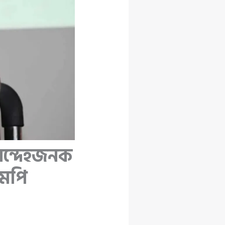
 সন্দেহজনক
এমপি