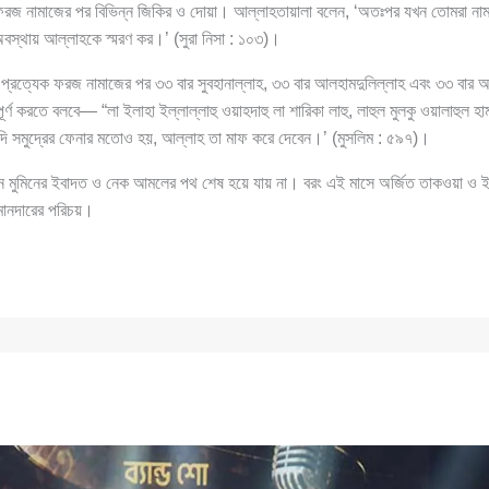
ফরজ নামাজের পর বিভিন্ন জিকির ও দোয়া। আল্লাহতায়ালা বলেন, ‘অতঃপর যখন তোমরা নাম
 অবস্থায় আল্লাহকে স্মরণ কর।’ (সুরা নিসা : ১০৩)।
্তি প্রত্যেক ফরজ নামাজের পর ৩৩ বার সুবহানাল্লাহ, ৩৩ বার আলহামদুলিল্লাহ এবং ৩৩ বা
ণ করতে বলবে— “লা ইলাহা ইল্লাল্লাহু ওয়াহদাহু লা শারিকা লাহু, লাহুল মুলকু ওয়ালাহুল হাম
 যদি সমুদ্রের ফেনার মতোও হয়, আল্লাহ তা মাফ করে দেবেন।’ (মুসলিম : ৫৯৭)।
মুমিনের ইবাদত ও নেক আমলের পথ শেষ হয়ে যায় না। বরং এই মাসে অর্জিত তাকওয়া ও ইব
মানদারের পরিচয়।