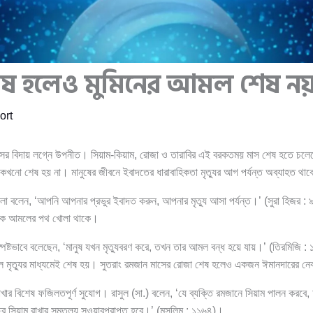
ষ হলেও মুমিনের আমল শেষ ন
ort
সের বিদায় লগ্নে উপনীত। সিয়াম-কিয়াম, রোজা ও তারাবির এই বরকতময় মাস শেষ হতে চল
নো শেষ হয় না। মানুষের জীবনে ইবাদতের ধারাবাহিকতা মৃত্যুর আগ পর্যন্ত অব্যাহত থা
 বলেন, ‘আপনি আপনার প্রভুর ইবাদত করুন, আপনার মৃত্যু আসা পর্যন্ত।’ (সুরা হিজর : ৯
ও নেক আমলের পথ খোলা থাকে।
 স্পষ্টভাবে বলেছেন, ‘মানুষ যখন মৃত্যুবরণ করে, তখন তার আমল বন্ধ হয়ে যায়।’ (তিরমিজি
ল মৃত্যুর মাধ্যমেই শেষ হয়। সুতরাং রমজান মাসের রোজা শেষ হলেও একজন ঈমানদারের 
ার বিশেষ ফজিলতপূর্ণ সুযোগ। রাসুল (সা.) বলেন, ‘যে ব্যক্তি রমজানে সিয়াম পালন করব
ছর সিয়াম রাখার সমতুল্য সওয়াবপ্রাপ্ত হবে।’ (মুসলিম : ১১৬৪)।