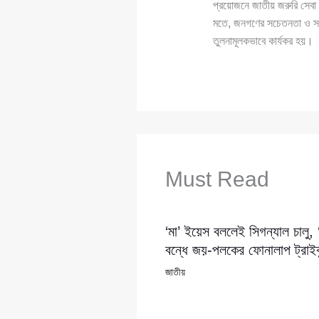
প্রয়োজনে জাতীয় জরুরি সেবা 
মতে, জনগণের সচেতনতা ও সহয
তুলনামূলকভাবে কার্যকর হয়।
Must Read
‘মা’ ইয়েস বললেই সিগন্যাল চালু,
বন্ধে জয়-পলকের ফোনালাপ ট্রাইব্
জাতীয়