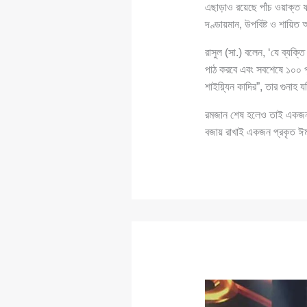
এছাড়াও রয়েছে পাঁচ ওয়াক্ত 
দণ্ডায়মান, উপবিষ্ট ও শায়িত
রাসুল (সা.) বলেন, ‘যে ব্যক
পাঠ করবে এবং সবশেষে ১০০ পূর্
শাইয়্যিন কাদির”, তার গুনাহ
রমজান শেষ হলেও তাই একজন 
বজায় রাখাই একজন প্রকৃত ঈ