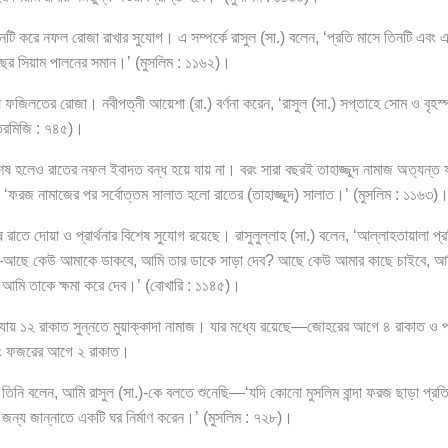
নটি করে নফল রোজা রাখার সুযোগ। এ সম্পর্কে রাসুল (সা.) বলেন, ‘প্রতি মাসে তিনটি এবং 
া বছর সিয়াম পালনের সমান।’ (মুসলিম : ১১৬২)।
 ফজিলতের রোজা। নবীপত্নী আয়েশা (রা.) বর্ণনা করেন, ‘রাসুল (সা.) সপ্তাহে সোম ও বৃহস্
তিরমিজি : ৭৪৫)।
েষ হলেও রাতের নফল ইবাদত বন্ধ হয়ে যায় না। বরং সারা বছরই তাহাজ্জুদ নামাজ অত্যন্ত ফ
 ‘ফরজ নামাজের পর সর্বোত্তম সালাত হলো রাতের (তাহাজ্জুদ) সালাত।’ (মুসলিম : ১১৬৩)
াতে দোয়া ও প্রার্থনার বিশেষ সুযোগ রয়েছে। রাসুলুল্লাহ (সা.) বলেন, ‘আল্লাহতায়ালা প্র
—আছে কেউ আমাকে ডাকবে, আমি তার ডাকে সাড়া দেব? আছে কেউ আমার কাছে চাইবে, আ
 আমি তাকে ক্ষমা করে দেব।’ (বোখারি : ১১৪৫)।
যায় ১২ রাকাত সুন্নতে মুয়াক্কাদা নামাজ। যার মধ্যে রয়েছে—জোহরের আগে ৪ রাকাত ও প
বং ফজরের আগে ২ রাকাত।
ণিত, তিনি বলেন, আমি রাসুল (সা.)-কে বলতে শুনেছি—‘যদি কোনো মুসলিম বান্দা ফরজ ছাড়া প্রত
ন্য জান্নাতে একটি ঘর নির্মাণ করেন।’ (মুসলিম : ৭২৮)।