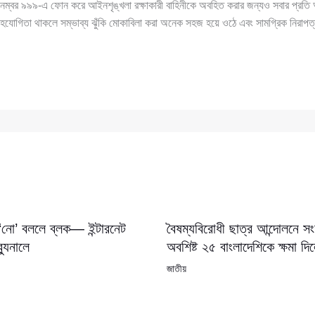
নম্বর ৯৯৯-এ ফোন করে আইনশৃঙ্খলা রক্ষাকারী বাহিনীকে অবহিত করার জন্যও সবার প্রতি 
োগিতা থাকলে সম্ভাব্য ঝুঁকি মোকাবিলা করা অনেক সহজ হয়ে ওঠে এবং সামগ্রিক নিরাপত্ত
 ‘নো’ বললে ব্লক— ইন্টারনেট
বৈষম্যবিরোধী ছাত্র আন্দোলনে 
যুনালে
অবশিষ্ট ২৫ বাংলাদেশিকে ক্ষমা দি
জাতীয়