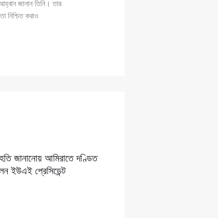
আহ্বান জানান তিনি। তার
া নিশ্চিত করাও
সংহতি জানানোয় আমিরাতে দণ্ডিত
লেন ইউএই প্রেসিডেন্ট