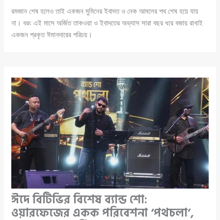
রমজান শেষ হলেও তাই একজন মুমিনের ইবাদত ও নেক আমলের পথ শেষ হয়ে যায়
না। বরং এই মাসে অর্জিত তাকওয়া ও ইবাদতের অভ্যাস সারা বছর ধরে বজায় রাখাই
একজন প্রকৃত ঈমানদারের পরিচয়।
ঈদে বিটিভির বিশেষ ব্যান্ড শো:
ওয়ারফেজের একক পরিবেশনা ‘পথচলা’,