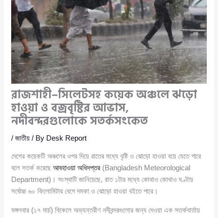
রাজশাহী–সিলেটসহ কয়েক অঞ্চলে ঝড়ো
হাওয়া ও বজ্রবৃষ্টির আভাস,
নদীবন্দরগুলোকে সতর্কসংকেত
/
জাতীয়
/ By
Desk Report
দেশের কয়েকটি অঞ্চলের ওপর দিয়ে রাতের মধ্যে বৃষ্টি ও ঝোড়ো হাওয়া বয়ে যেতে পারে
বলে সতর্ক করেছে
আবহাওয়া অধিদপ্তর
(Bangladesh Meteorological
Department)। সংস্থাটি জানিয়েছে, রাত ১টার মধ্যে কোথাও কোথাও ঘণ্টায়
সর্বোচ্চ ৬০ কিলোমিটার বেগে দমকা ও ঝোড়ো হাওয়া বইতে পারে।
মঙ্গলবার (১৭ মার্চ) বিকেলে অভ্যন্তরীণ নদীবন্দরগুলোর জন্য দেওয়া এক সতর্কবার্তায়