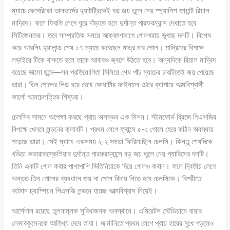
ম্যাচে ফেদেরিকো ভালভার্দের হ্যাটট্রিকেই বড় জয় তুলে নেয় স্প্যানিশ জায়ান্ট রিয়াল
মাদ্রিদ। ফলে ফিরতি লেগে ঘুরে দাঁড়াতে হলে দুর্দান্ত পারফরম্যান্স দেখাতে হবে
সিটিজেনদের। তবে সাম্প্রতিক সময়ে আক্রমণভাগে গোলখরায় ভুগছে দলটি। বিশেষ
করে আরলিং হ্যালান্ড শেষ ১৭ ম্যাচে করেছেন মাত্র চার গোল। মাদ্রিদের বিপক্ষে
লড়াইয়ে টিকে থাকতে হলে তাকে আবারও জ্বলে উঠতে হবে। অন্যদিকে রিয়াল মাদ্রিদ
রয়েছে ভালো ছন্দে—সব প্রতিযোগিতা মিলিয়ে শেষ পাঁচ ম্যাচের চারটিতেই জয় পেয়েছে
তারা। তিন গোলের লিড ধরে রেখে কোয়ার্টার ফাইনালে ওঠার ব্যাপারে আত্মবিশ্বাসী
কার্লো আনচেলত্তির শিষ্যরা।
চেলসির সামনে অপেক্ষা করছে প্রায় অসম্ভব এক মিশন। স্টামফোর্ড ব্রিজে পিএসজির
বিপক্ষে খেলবে লন্ডনের ক্লাবটি। প্রথম লেগে ফ্রান্সে ৫-২ গোলে হেরে কঠিন অবস্থায়
পড়েছে তারা। সেই ম্যাচে একসময় ২-২ সমতা ফিরিয়েছিল চেলসি। কিন্তু শেষদিকে
খভিচা কভারাতস্কেলিয়ার দুর্দান্ত পারফরম্যান্সে বড় জয় তুলে নেয় প্যারিসের দলটি।
তিনি একটি গোল করার পাশাপাশি ভিতিনিয়াকে দিয়ে গোলও করান। ফলে দ্বিতীয় লেগে
অন্তত তিন গোলের ব্যবধানে জয় না পেলে বিদায় নিতে হবে চেলসিকে। বিপরীতে
বর্তমান চ্যাম্পিয়ন পিএসজি লন্ডনে যাচ্ছে আত্মবিশ্বাস নিয়েই।
আর্সেনাল রয়েছে তুলনামূলক সুবিধাজনক অবস্থানে। এমিরেটস স্টেডিয়ামে বায়ার
লেভারকুসেনকে আতিথ্য দেবে তারা। জার্মানিতে প্রথম লেগে প্রায় হারের মুখে পড়লেও