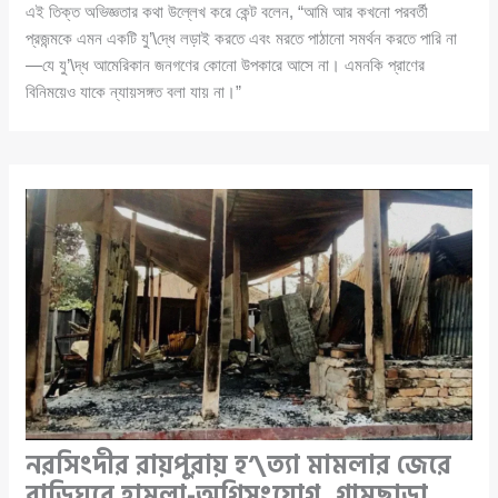
এই তিক্ত অভিজ্ঞতার কথা উল্লেখ করে কেন্ট বলেন, “আমি আর কখনো পরবর্তী
প্রজন্মকে এমন একটি যু’\দ্ধে লড়াই করতে এবং মরতে পাঠানো সমর্থন করতে পারি না
—যে যু’\দ্ধ আমেরিকান জনগণের কোনো উপকারে আসে না। এমনকি প্রাণের
বিনিময়েও যাকে ন্যায়সঙ্গত বলা যায় না।”
নরসিংদীর রায়পুরায় হ’\ত্যা মামলার জেরে
বাড়িঘরে হামলা-অগ্নিসংযোগ, গ্রামছাড়া