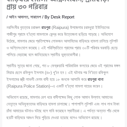
প্রায় ৩০ পরিবার
/
আইন আদালত
,
সারাদেশ
/ By
Desk Report
নরসিংদীর বৃহত্তর চরাঞ্চল
রায়পুরা
(Raipura) উপজেলার চরমধুয়া ইউনিয়নের
গাজীপুর গ্রামে হ’\ত্যা মামলাকে কেন্দ্র করে উত্তেজনা ছড়িয়ে পড়েছে। অভিযোগ
উঠেছে, মামলার জেরে প্রতিপক্ষের লোকজন আসামিদের বাড়িঘরে হামলা চালিয়ে লুটপাট
ও অগ্নিসংযোগ করেছে। এই পরিস্থিতিতে গ্রামের প্রায় ৩০টি পরিবার ঘরবাড়ি ছেড়ে
পালিয়ে বেড়াচ্ছে বলে জানিয়েছেন স্থানীয় ভুক্তভোগীরা।
স্থানীয় সূত্রে জানা গেছে, গত ৮ ফেব্রুয়ারি পারিবারিক কলহের জেরে ওই গ্রামের মঙ্গল
মিয়ার ছেলে রফিকুল ইসলাম (৪৮) খু’\ন হন। এই ঘটনার পর নি’\হত রফিকুল
ইসলামের স্ত্রী লাভলী বেগম বাদী হয়ে ১৮ জনকে আসামি করে
রায়পুরা থানা
(Raipura Police Station)–এ একটি হ’\ত্যা মামলা দায়ের করেন।
অভিযোগ রয়েছে, মামলার রেশ ধরে বাদীপক্ষের কিছু লোক আমান উল্লাহ আমানের
নেতৃত্বে অভিযুক্তদের বাড়িঘরে হামলা চালাচ্ছে। পাশাপাশি লুটপাট এবং লাখ লাখ টাকা
চাঁদা আদায়ের ঘটনাও ঘটছে বলে দাবি করেছেন স্থানীয়রা। এ পর্যন্ত অন্তত পাঁচ থেকে
ছয়টি বাড়িঘরে আগুন দিয়ে পুড়িয়ে দেওয়া হয়েছে বলেও অভিযোগ রয়েছে।