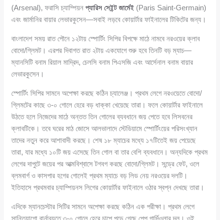
(Arsenal), ফরাসি চ্যাম্পিয়ন
প্যারিস সেইন্ট জার্মেই
(Paris Saint-Germain)
এবং জার্মানির বায়ার লেভারকুসেন—সবাই লড়বে কোয়ার্টার ফাইনালের টিকিটের জন্য।
বাংলাদেশ সময় রাত পৌনে ১২টায় স্পোর্টিং সিপির বিপক্ষে মাঠে নামবে নরওয়ের ক্লাব
বোদো/গ্লিমট। এরপর দিবাগত রাত ২টায় একযোগে শুরু হবে তিনটি বড় ম্যাচ—
ম্যানসিটি বনাম রিয়াল মাদ্রিদ, চেলসি বনাম পিএসজি এবং আর্সেনাল বনাম বায়ার
লেভারকুসেন।
স্পোর্টিং সিপির সামনে অপেক্ষা করছে কঠিন চ্যালেঞ্জ। প্রথম লেগে নরওয়েতে বোদো/
গ্লিমটের কাছে ৩-০ গোলে হেরে বড় ধাক্কা খেয়েছে তারা। ফলে কোয়ার্টার ফাইনালে
উঠতে হলে নিজেদের মাঠে অন্তত তিন গোলের ব্যবধানে জয় পেতে হবে লিসবনের
ক্লাবটিকে। তবে ঘরের মাঠ জোসে আলভালাদে স্টেডিয়ামে স্পোর্টিংয়ের পরিসংখ্যান
তাদের নতুন করে আশাবাদী করছে। শেষ ১৮ ম্যাচের মধ্যে ১৭টিতেই জয় পেয়েছে
তারা, যার মধ্যে ১০টি জয় এসেছে তিন গোল বা তার বেশি ব্যবধানে। অন্যদিকে প্রথম
লেগের দাপুটে জয়ের পর আত্মবিশ্বাসে টগবগ করছে বোদো/গ্লিমট। সন্ড্রে ফেট, ওলে
ব্লমবার্গ ও কাসপার হগের গোলেই প্রথম ম্যাচে বড় লিড নেয় নরওয়ের দলটি।
ইতিহাসে প্রথমবার চ্যাম্পিয়নস লিগের কোয়ার্টার ফাইনালে ওঠার স্বপ্ন দেখছে তারা।
এদিকে ম্যানচেস্টার সিটির সামনে অপেক্ষা করছে কঠিন এক পরীক্ষা। প্রথম লেগে
সান্তিয়াগো বার্নাব্যুতে ৩-০ গোলে হেরে চাপে পড়ে গেছে পেপ গার্দিওলার দল। ওই