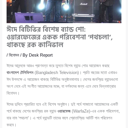
ঈদে বিটিভির বিশেষ ব্যান্ড শো:
ওয়ারফেজের একক পরিবেশনা ‘পথচলা’,
থাকছে রক কার্নিভাল
/
বিনোদন
/ By
Desk Report
ঈদের আনন্দকে আরও প্রাণবন্ত করে তুলতে বিশেষ ব্যান্ড শোর আয়োজন করছে
বাংলাদেশ টেলিভিশন
(Bangladesh Television)। প্রতি বছরের মতো এবারও
ঈদ উপলক্ষে এ আয়োজন থাকছে বিটিভির অনুষ্ঠানমালায়। দেশের জনপ্রিয় ব্যান্ডগুলো
অংশ নেবে এই সংগীত আয়োজনের মঞ্চে, যা দর্শকদের জন্য এনে দেবে ভিন্নমাত্রার
বিনোদন।
ঈদের দুদিনে প্রচারিত হবে এই বিশেষ অনুষ্ঠান। দুই পর্বে সাজানো আয়োজনের একটি
পর্বে থাকছে দেশের জনপ্রিয় রক ব্যান্ড
ওয়ারফেজ
(WarfaZe)-এর একক পরিবেশনা,
যার নাম ‘পথচলা’। এ পর্বে ব্যান্ডটি তাদের বহুল শ্রোতাপ্রিয় আটটি গান পরিবেশন
করবে।