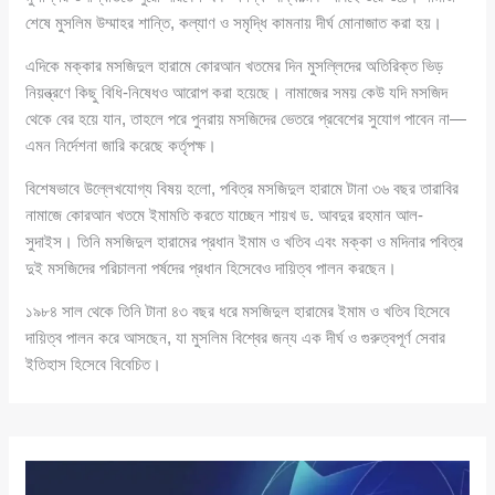
শেষে মুসলিম উম্মাহর শান্তি, কল্যাণ ও সমৃদ্ধি কামনায় দীর্ঘ মোনাজাত করা হয়।
এদিকে মক্কার মসজিদুল হারামে কোরআন খতমের দিন মুসল্লিদের অতিরিক্ত ভিড়
নিয়ন্ত্রণে কিছু বিধি-নিষেধও আরোপ করা হয়েছে। নামাজের সময় কেউ যদি মসজিদ
থেকে বের হয়ে যান, তাহলে পরে পুনরায় মসজিদের ভেতরে প্রবেশের সুযোগ পাবেন না—
এমন নির্দেশনা জারি করেছে কর্তৃপক্ষ।
বিশেষভাবে উল্লেখযোগ্য বিষয় হলো, পবিত্র মসজিদুল হারামে টানা ৩৬ বছর তারাবির
নামাজে কোরআন খতমে ইমামতি করতে যাচ্ছেন শায়খ ড. আবদুর রহমান আল-
সুদাইস। তিনি মসজিদুল হারামের প্রধান ইমাম ও খতিব এবং মক্কা ও মদিনার পবিত্র
দুই মসজিদের পরিচালনা পর্ষদের প্রধান হিসেবেও দায়িত্ব পালন করছেন।
১৯৮৪ সাল থেকে তিনি টানা ৪৩ বছর ধরে মসজিদুল হারামের ইমাম ও খতিব হিসেবে
দায়িত্ব পালন করে আসছেন, যা মুসলিম বিশ্বের জন্য এক দীর্ঘ ও গুরুত্বপূর্ণ সেবার
ইতিহাস হিসেবে বিবেচিত।