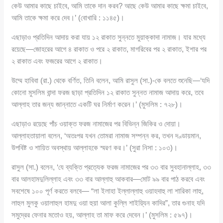
কেউ আমার কাছে চাইবে, আমি তাকে দান করব? আছে কেউ আমার কাছে ক্ষমা চাইবে,
আমি তাকে ক্ষমা করে দেব।’ (বোখারি : ১১৪৫)।
এছাড়াও প্রতিদিন আদায় করা যায় ১২ রাকাত সুন্নতে মুয়াক্কাদা নামাজ। যার মধ্যে
রয়েছে—জোহরের আগে ৪ রাকাত ও পরে ২ রাকাত, মাগরিবের পর ২ রাকাত, ইশার পর
২ রাকাত এবং ফজরের আগে ২ রাকাত।
উম্মে হাবিবা (রা.) থেকে বর্ণিত, তিনি বলেন, আমি রাসুল (সা.)-কে বলতে শুনেছি—‘যদি
কোনো মুসলিম বান্দা ফরজ ছাড়া প্রতিদিন ১২ রাকাত সুন্নত নামাজ আদায় করে, তবে
আল্লাহ তার জন্য জান্নাতে একটি ঘর নির্মাণ করেন।’ (মুসলিম : ৭২৮)।
এছাড়াও রয়েছে পাঁচ ওয়াক্ত ফরজ নামাজের পর বিভিন্ন জিকির ও দোয়া।
আল্লাহতায়ালা বলেন, ‘অতঃপর যখন তোমরা নামাজ সম্পন্ন কর, তখন দণ্ডায়মান,
উপবিষ্ট ও শায়িত অবস্থায় আল্লাহকে স্মরণ কর।’ (সুরা নিসা : ১০৩)।
রাসুল (সা.) বলেন, ‘যে ব্যক্তি প্রত্যেক ফরজ নামাজের পর ৩৩ বার সুবহানাল্লাহ, ৩৩
বার আলহামদুলিল্লাহ এবং ৩৩ বার আল্লাহু আকবার—মোট ৯৯ বার পাঠ করবে এবং
সবশেষে ১০০ পূর্ণ করতে বলবে— “লা ইলাহা ইল্লাল্লাহু ওয়াহদাহু লা শারিকা লাহু,
লাহুল মুলকু ওয়ালাহুল হামদু ওয়া হুয়া আলা কুল্লি শাইয়্যিন কাদির”, তার গুনাহ যদি
সমুদ্রের ফেনার মতোও হয়, আল্লাহ তা মাফ করে দেবেন।’ (মুসলিম : ৫৯৭)।