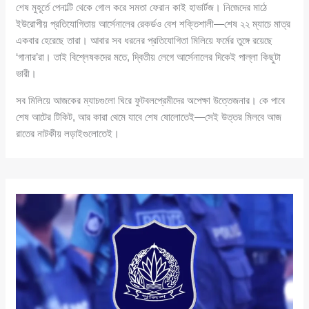
শেষ মুহূর্তে পেনাল্টি থেকে গোল করে সমতা ফেরান কাই হাভার্টজ। নিজেদের মাঠে
ইউরোপীয় প্রতিযোগিতায় আর্সেনালের রেকর্ডও বেশ শক্তিশালী—শেষ ২২ ম্যাচে মাত্র
একবার হেরেছে তারা। আবার সব ধরনের প্রতিযোগিতা মিলিয়ে ফর্মের তুঙ্গে রয়েছে
‘গানার’রা। তাই বিশ্লেষকদের মতে, দ্বিতীয় লেগে আর্সেনালের দিকেই পাল্লা কিছুটা
ভারী।
সব মিলিয়ে আজকের ম্যাচগুলো ঘিরে ফুটবলপ্রেমীদের অপেক্ষা উত্তেজনার। কে পাবে
শেষ আটের টিকিট, আর কারা থেমে যাবে শেষ ষোলোতেই—সেই উত্তর মিলবে আজ
রাতের নাটকীয় লড়াইগুলোতেই।