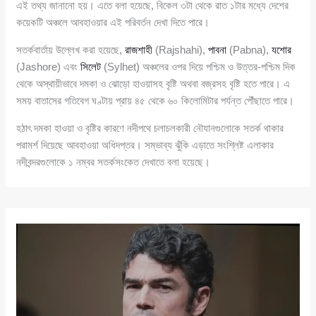
এই তথ্য জানানো হয়। এতে বলা হয়েছে, বিকেল ৩টা থেকে রাত ১টার মধ্যে দেশের
কয়েকটি অঞ্চলে আবহাওয়ার এই পরিবর্তন দেখা দিতে পারে।
সতর্কবার্তায় উল্লেখ করা হয়েছে,
রাজশাহী
(Rajshahi),
পাবনা
(Pabna),
যশোর
(Jashore) এবং
সিলেট
(Sylhet) অঞ্চলের ওপর দিয়ে পশ্চিম ও উত্তর-পশ্চিম দিক
থেকে অস্থায়ীভাবে দমকা ও ঝোড়ো হাওয়াসহ বৃষ্টি অথবা বজ্রসহ বৃষ্টি হতে পারে। এ
সময় বাতাসের গতিবেগ ঘণ্টায় প্রায় ৪৫ থেকে ৬০ কিলোমিটার পর্যন্ত পৌঁছাতে পারে।
হঠাৎ দমকা হাওয়া ও বৃষ্টির কারণে নদীপথে চলাচলকারী নৌযানগুলোকে সতর্ক থাকার
পরামর্শ দিয়েছে আবহাওয়া অধিদপ্তর। সম্ভাব্য ঝুঁকি এড়াতে সংশ্লিষ্ট এলাকার
নদীবন্দরগুলোকে ১ নম্বর সতর্কসংকেত দেখাতে বলা হয়েছে।