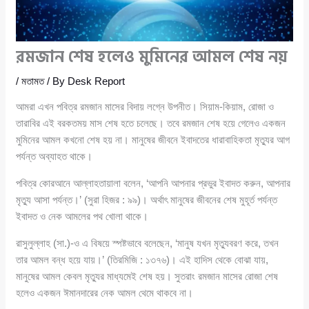
রমজান শেষ হলেও মুমিনের আমল শেষ নয়
/
মতামত
/ By
Desk Report
আমরা এখন পবিত্র রমজান মাসের বিদায় লগ্নে উপনীত। সিয়াম-কিয়াম, রোজা ও
তারাবির এই বরকতময় মাস শেষ হতে চলেছে। তবে রমজান শেষ হয়ে গেলেও একজন
মুমিনের আমল কখনো শেষ হয় না। মানুষের জীবনে ইবাদতের ধারাবাহিকতা মৃত্যুর আগ
পর্যন্ত অব্যাহত থাকে।
পবিত্র কোরআনে আল্লাহতায়ালা বলেন, ‘আপনি আপনার প্রভুর ইবাদত করুন, আপনার
মৃত্যু আসা পর্যন্ত।’ (সুরা হিজর : ৯৯)। অর্থাৎ মানুষের জীবনের শেষ মুহূর্ত পর্যন্ত
ইবাদত ও নেক আমলের পথ খোলা থাকে।
রাসুলুল্লাহ (সা.)-ও এ বিষয়ে স্পষ্টভাবে বলেছেন, ‘মানুষ যখন মৃত্যুবরণ করে, তখন
তার আমল বন্ধ হয়ে যায়।’ (তিরমিজি : ১৩৭৬)। এই হাদিস থেকে বোঝা যায়,
মানুষের আমল কেবল মৃত্যুর মাধ্যমেই শেষ হয়। সুতরাং রমজান মাসের রোজা শেষ
হলেও একজন ঈমানদারের নেক আমল থেমে থাকবে না।