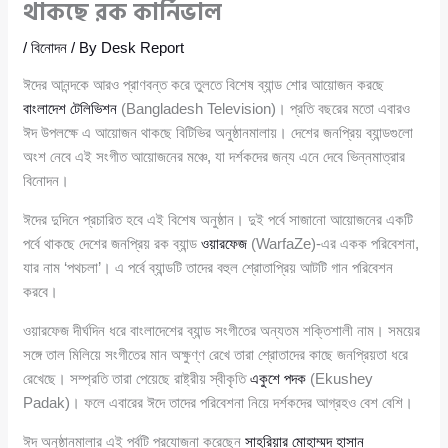
থাকছে রক কার্নিভাল
/
বিনোদন
/ By
Desk Report
ঈদের আনন্দকে আরও প্রাণবন্ত করে তুলতে বিশেষ ব্যান্ড শোর আয়োজন করছে
বাংলাদেশ টেলিভিশন
(Bangladesh Television)। প্রতি বছরের মতো এবারও
ঈদ উপলক্ষে এ আয়োজন থাকছে বিটিভির অনুষ্ঠানমালায়। দেশের জনপ্রিয় ব্যান্ডগুলো
অংশ নেবে এই সংগীত আয়োজনের মঞ্চে, যা দর্শকদের জন্য এনে দেবে ভিন্নমাত্রার
বিনোদন।
ঈদের দুদিনে প্রচারিত হবে এই বিশেষ অনুষ্ঠান। দুই পর্বে সাজানো আয়োজনের একটি
পর্বে থাকছে দেশের জনপ্রিয় রক ব্যান্ড
ওয়ারফেজ
(WarfaZe)-এর একক পরিবেশনা,
যার নাম ‘পথচলা’। এ পর্বে ব্যান্ডটি তাদের বহুল শ্রোতাপ্রিয় আটটি গান পরিবেশন
করবে।
ওয়ারফেজ দীর্ঘদিন ধরে বাংলাদেশের ব্যান্ড সংগীতের অন্যতম শক্তিশালী নাম। সময়ের
সঙ্গে তাল মিলিয়ে সংগীতের মান অক্ষুণ্ণ রেখে তারা শ্রোতাদের কাছে জনপ্রিয়তা ধরে
রেখেছে। সম্প্রতি তারা পেয়েছে রাষ্ট্রীয় স্বীকৃতি
একুশে পদক
(Ekushey
Padak)। ফলে এবারের ঈদে তাদের পরিবেশনা নিয়ে দর্শকদের আগ্রহও বেশ বেশি।
ঈদ অনুষ্ঠানমালার এই পর্বটি প্রযোজনা করেছেন
সাহরিয়ার মোহাম্মদ হাসান