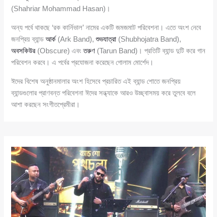
(Shahriar Mohammad Hasan)।
অন্য পর্বে থাকছে ‘রক কার্নিভাল’ নামের একটি জমজমাট পরিবেশনা। এতে অংশ নেবে
জনপ্রিয় ব্যান্ড
আর্ক
(Ark Band),
শুভযাত্রা
(Shubhojatra Band),
অবসকিউর
(Obscure) এবং
তরুণ
(Tarun Band)। প্রতিটি ব্যান্ড দুটি করে গান
পরিবেশন করবে। এ পর্বের প্রযোজনা করেছেন গোলাম মোর্শেদ।
ঈদের বিশেষ অনুষ্ঠানমালার অংশ হিসেবে প্রচারিত এই ব্যান্ড শোতে জনপ্রিয়
ব্যান্ডগুলোর প্রাণবন্ত পরিবেশনা ঈদের সন্ধ্যাকে আরও উচ্ছ্বাসময় করে তুলবে বলে
আশা করছেন সংগীতপ্রেমীরা।