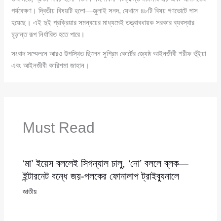
পর্যবেক্ষণ। দ্বিতীয় বিষয়টি হলো—জুলাই সনদ, যেখানে ৪৮টি বিষয় গণভোটে পাস
হয়েছে। এই দুই প্রক্রিয়ার সমন্বয়ের মাধ্যমেই তত্ত্বাবধায়ক সরকার ব্যবস্থার
চূড়ান্ত রূপ নির্ধারিত হতে পারে।
সংবাদ সম্মেলনে আরও উপস্থিত ছিলেন সুপ্রিম কোর্টের জ্যেষ্ঠ আইনজীবী শরীফ ভূঁইয়া
এবং আইনজীবী কারিশমা জাহান।
Must Read
‘মা’ ইয়েস বললেই সিগন্যাল চালু, ‘নো’ বললে ব্লক—
ইন্টারনেট বন্ধে জয়-পলকের ফোনালাপ ট্রাইব্যুনালে
জাতীয়