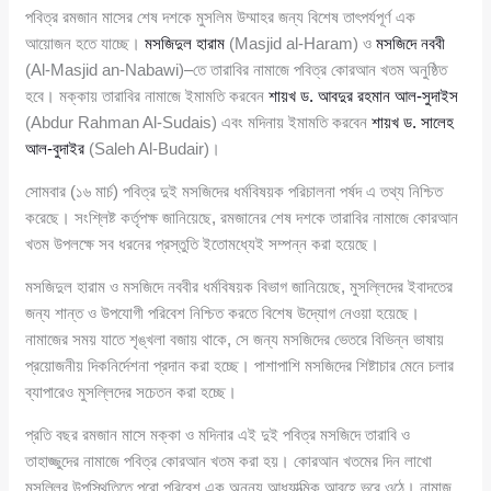
পবিত্র রমজান মাসের শেষ দশকে মুসলিম উম্মাহর জন্য বিশেষ তাৎপর্যপূর্ণ এক
আয়োজন হতে যাচ্ছে।
মসজিদুল হারাম
(Masjid al-Haram) ও
মসজিদে নববী
(Al-Masjid an-Nabawi)–তে তারাবির নামাজে পবিত্র কোরআন খতম অনুষ্ঠিত
হবে। মক্কায় তারাবির নামাজে ইমামতি করবেন
শায়খ ড. আবদুর রহমান আল-সুদাইস
(Abdur Rahman Al-Sudais) এবং মদিনায় ইমামতি করবেন
শায়খ ড. সালেহ
আল-বুদাইর
(Saleh Al-Budair)।
সোমবার (১৬ মার্চ) পবিত্র দুই মসজিদের ধর্মবিষয়ক পরিচালনা পর্ষদ এ তথ্য নিশ্চিত
করেছে। সংশ্লিষ্ট কর্তৃপক্ষ জানিয়েছে, রমজানের শেষ দশকে তারাবির নামাজে কোরআন
খতম উপলক্ষে সব ধরনের প্রস্তুতি ইতোমধ্যেই সম্পন্ন করা হয়েছে।
মসজিদুল হারাম ও মসজিদে নববীর ধর্মবিষয়ক বিভাগ জানিয়েছে, মুসল্লিদের ইবাদতের
জন্য শান্ত ও উপযোগী পরিবেশ নিশ্চিত করতে বিশেষ উদ্যোগ নেওয়া হয়েছে।
নামাজের সময় যাতে শৃঙ্খলা বজায় থাকে, সে জন্য মসজিদের ভেতরে বিভিন্ন ভাষায়
প্রয়োজনীয় দিকনির্দেশনা প্রদান করা হচ্ছে। পাশাপাশি মসজিদের শিষ্টাচার মেনে চলার
ব্যাপারেও মুসল্লিদের সচেতন করা হচ্ছে।
প্রতি বছর রমজান মাসে মক্কা ও মদিনার এই দুই পবিত্র মসজিদে তারাবি ও
তাহাজ্জুদের নামাজে পবিত্র কোরআন খতম করা হয়। কোরআন খতমের দিন লাখো
মুসল্লির উপস্থিতিতে পুরো পরিবেশ এক অনন্য আধ্যাত্মিক আবহে ভরে ওঠে। নামাজ