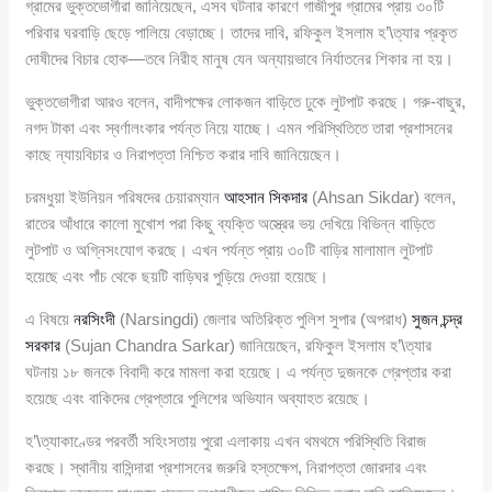
গ্রামের ভুক্তভোগীরা জানিয়েছেন, এসব ঘটনার কারণে গাজীপুর গ্রামের প্রায় ৩০টি
পরিবার ঘরবাড়ি ছেড়ে পালিয়ে বেড়াচ্ছে। তাদের দাবি, রফিকুল ইসলাম হ’\ত্যার প্রকৃত
দোষীদের বিচার হোক—তবে নিরীহ মানুষ যেন অন্যায়ভাবে নির্যাতনের শিকার না হয়।
ভুক্তভোগীরা আরও বলেন, বাদীপক্ষের লোকজন বাড়িতে ঢুকে লুটপাট করছে। গরু-বাছুর,
নগদ টাকা এবং স্বর্ণালংকার পর্যন্ত নিয়ে যাচ্ছে। এমন পরিস্থিতিতে তারা প্রশাসনের
কাছে ন্যায়বিচার ও নিরাপত্তা নিশ্চিত করার দাবি জানিয়েছেন।
চরমধুয়া ইউনিয়ন পরিষদের চেয়ারম্যান
আহসান সিকদার
(Ahsan Sikdar) বলেন,
রাতের আঁধারে কালো মুখোশ পরা কিছু ব্যক্তি অস্ত্রের ভয় দেখিয়ে বিভিন্ন বাড়িতে
লুটপাট ও অগ্নিসংযোগ করছে। এখন পর্যন্ত প্রায় ৩০টি বাড়ির মালামাল লুটপাট
হয়েছে এবং পাঁচ থেকে ছয়টি বাড়িঘর পুড়িয়ে দেওয়া হয়েছে।
এ বিষয়ে
নরসিংদী
(Narsingdi) জেলার অতিরিক্ত পুলিশ সুপার (অপরাধ)
সুজন চন্দ্র
সরকার
(Sujan Chandra Sarkar) জানিয়েছেন, রফিকুল ইসলাম হ’\ত্যার
ঘটনায় ১৮ জনকে বিবাদী করে মামলা করা হয়েছে। এ পর্যন্ত দুজনকে গ্রেপ্তার করা
হয়েছে এবং বাকিদের গ্রেপ্তারে পুলিশের অভিযান অব্যাহত রয়েছে।
হ’\ত্যাকাণ্ডের পরবর্তী সহিংসতায় পুরো এলাকায় এখন থমথমে পরিস্থিতি বিরাজ
করছে। স্থানীয় বাসিন্দারা প্রশাসনের জরুরি হস্তক্ষেপ, নিরাপত্তা জোরদার এবং