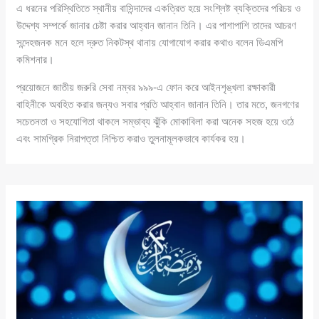
এ ধরনের পরিস্থিতিতে স্থানীয় বাসিন্দাদের একত্রিত হয়ে সংশ্লিষ্ট ব্যক্তিদের পরিচয় ও
উদ্দেশ্য সম্পর্কে জানার চেষ্টা করার আহ্বান জানান তিনি। এর পাশাপাশি তাদের আচরণ
সন্দেহজনক মনে হলে দ্রুত নিকটস্থ থানায় যোগাযোগ করার কথাও বলেন ডিএমপি
কমিশনার।
প্রয়োজনে জাতীয় জরুরি সেবা নম্বর ৯৯৯-এ ফোন করে আইনশৃঙ্খলা রক্ষাকারী
বাহিনীকে অবহিত করার জন্যও সবার প্রতি আহ্বান জানান তিনি। তার মতে, জনগণের
সচেতনতা ও সহযোগিতা থাকলে সম্ভাব্য ঝুঁকি মোকাবিলা করা অনেক সহজ হয়ে ওঠে
এবং সামগ্রিক নিরাপত্তা নিশ্চিত করাও তুলনামূলকভাবে কার্যকর হয়।