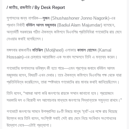
/
জাতীয়
,
রাজনীতি
/ By
Desk Report
সুশাসনের জন্য নাগরিক—
সুজন
(Shushashoner Jonno Nagorik)-এর
প্রধান নির্বাহী
বদিউল আলম মজুমদার
(Badiul Alam Majumdar) বলেছেন,
অন্তর্বর্তী সরকারের গঠিত ঐকমত্য কমিশনে বিএনপির প্রতিনিধিরা গণভোটের রায় মেনে
নেওয়ার কথাই বলেছিলেন।
মঙ্গলবার রাজধানীর
মতিঝিল
(Motijheel) এলাকায়
কামাল হোসেন
(Kamal
Hossain)-এর চেম্বারে আয়োজিত এক সংবাদ সম্মেলনে তিনি এ মন্তব্য করেন।
গণভোটের ফলাফলের ভবিষ্যৎ কী হতে পারে—এমন প্রশ্নের জবাবে বদিউল আলম
মজুমদার বলেন, বিষয়টি এখন দেখার। তবে ঐকমত্য কমিশনে বিএনপির পক্ষ থেকে যারা
প্রতিনিধিত্ব করেছিলেন, তারা স্পষ্টভাবে গণভোটের রায় মানার কথাই জানিয়েছিলেন।
তিনি বলেন, “আমরা আশা করি জনগণের রায়কে সম্মান জানানো হবে। প্রয়োজনে
সরকারি দল ও বিরোধী দল আলোচনার মাধ্যমে জনগণের সিদ্ধান্তকে সমুন্নত রাখবে।”
গণভোটে জনগণের সামনে উপস্থাপিত ৪৮টি বিষয়ে মানুষ ‘হ্যাঁ’-এর পক্ষে রায় দিয়েছে
উল্লেখ করে তিনি বলেন, সংশ্লিষ্ট সবাই সেই রায় মেনে নিয়ে সংবিধান সংশোধনের
উদ্যোগ নেবে—এটাই প্রত্যাশা।