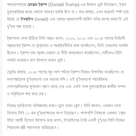
পদত্যাগপত্রে
ডোনাল্ড ট্রাম্প
(Donald Trump)-এর উদ্দেশে কেন্ট লিখেছেন, ইরান
যুক্তরাষ্ট্রের জন্য কোনো আসন্ন হুমকি ছিল না। তার ভাষায়, এখন ক্রমেই স্পষ্ট হয়ে
উঠছে যে
ইসরাইল
(Israel) এবং তাদের প্রভাবশালী মার্কিন লবির চাপের কারণেই এই
যু’\দ্ধ শুরু হয়েছে।
ট্রাম্পকে লেখা চিঠিতে তিনি আরও বলেন, ২০১৬, ২০২০ এবং ২০২৪ সালের নির্বাচনী
প্রচারণায় ট্রাম্প যে মূল্যবোধ ও পররাষ্ট্রনীতির কথা বলেছিলেন, তিনি সেগুলোর সমর্থক
ছিলেন। ট্রাম্প তার প্রথম মেয়াদে যে নীতি বাস্তবায়ন করেছিলেন, সেটিকেও তিনি
সমর্থন করেছেন বলে উল্লেখ করেন কেন্ট।
কেন্টের ভাষায়, ২০২৫ সালের জুন মাস পর্যন্ত ট্রাম্প নিজেও উপলব্ধি করেছিলেন যে
মধ্যপ্রাচ্যের যু’\দ্ধগুলো এক ধরনের ফাঁদ। এই যু’\দ্ধগুলো আমেরিকার
দেশপ্রেমিকদের মূল্যবান প্রাণ কেড়ে নেয় এবং একই সঙ্গে যুক্তরাষ্ট্রের জাতীয় সম্পদ
ও সমৃদ্ধিকে ক্ষয় করে দেয়।
নিজের ব্যক্তিগত অভিজ্ঞতার কথাও তুলে ধরেন কেন্ট। তিনি জানান, একজন সেনা
হিসেবে তিনি ১১ বার যু’\দ্ধক্ষেত্রে অংশ নিয়েছেন। পাশাপাশি নিজেকে একজন ‘গোল্ড
স্টার’ স্বামী হিসেবে উল্লেখ করে বলেন, ইসরাইলের তৈরি একটি যু’\দ্ধে তিনি নিজের
প্রিয়তমা স্ত্রী শ্যাননকে হারিয়েছেন।