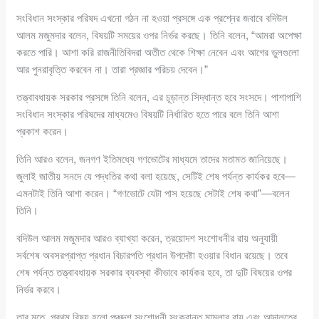
সংবিধান সংস্কার পরিষদ এখনো গঠন না হওয়া প্রসঙ্গে এক প্রশ্নের জবাবে বদিউল
আলম মজুমদার বলেন, বিষয়টি সময়ের ওপর নির্ভর করছে। তিনি বলেন, “আমরা অপেক্ষা
করতে পারি। আশা করি রাজনীতিবিদরা অতীত থেকে শিক্ষা নেবেন এবং আগের ভুলগুলো
আর পুনরাবৃত্তি করবেন না। তারা প্রজ্ঞার পরিচয় দেবেন।”
তত্ত্বাবধায়ক সরকার প্রসঙ্গে তিনি বলেন, এর চূড়ান্ত সিদ্ধান্ত হবে সংসদে। পাশাপাশি
সংবিধান সংস্কার পরিষদের মাধ্যমেও বিষয়টি নির্ধারিত হতে পারে বলে তিনি আশা
প্রকাশ করেন।
তিনি আরও বলেন, জনগণ ইতিমধ্যে গণভোটের মাধ্যমে তাদের মতামত জানিয়েছে।
জুলাই জাতীয় সনদে যে পদ্ধতির কথা বলা হয়েছে, সেটিই শেষ পর্যন্ত কার্যকর হবে—
এমনটাই তিনি আশা করেন। “গণভোটে যেটা পাস হয়েছে সেটাই শেষ কথা”—বলেন
তিনি।
বদিউল আলম মজুমদার আরও ব্যাখ্যা করেন, ত্রয়োদশ সংশোধনীর রায় অনুযায়ী
সর্বশেষ অবসরপ্রাপ্ত প্রধান বিচারপতি প্রধান উপদেষ্টা হওয়ার বিধান রয়েছে। তবে
শেষ পর্যন্ত তত্ত্বাবধায়ক সরকার ব্যবস্থা কীভাবে কার্যকর হবে, তা দুটি বিষয়ের ওপর
নির্ভর করবে।
তার মতে, প্রথম বিষয় হলো পঞ্চদশ সংশোধনী সংক্রান্ত মামলার রায় এবং আদালতের