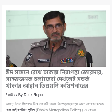
ঈদ সামনে রেখে ঢাকায় নিরাপত্তা জোরদার,
সন্দেহজনক চলাফেরা দেখলেই সতর্ক
থাকার আহ্বান ডিএমপি কমিশনারের
/
জাতীয়
/ By
Desk Report
আসন্ন ঈদুল ফিতরকে ঘিরে রাজধানী ঢাকায় নিরাপত্তাব্যবস্থা আরও জোরদার করেছে
ঢাকা মেট্রোপলিটন পুলিশ
(Dhaka Metropolitan Police)। যে কোনো