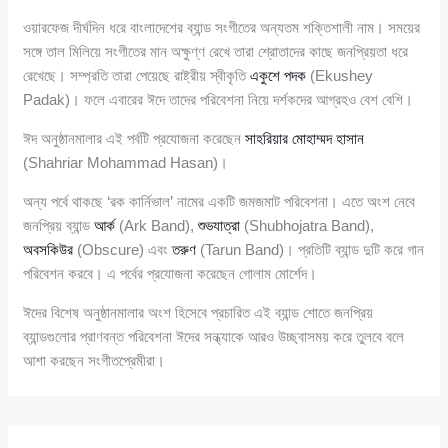
ওয়ারফেজ দীর্ঘদিন ধরে বাংলাদেশের ব্যান্ড সংগীতের অন্যতম শক্তিশালী নাম। সময়ের
সঙ্গে তাল মিলিয়ে সংগীতের মান অক্ষুণ্ণ রেখে তারা শ্রোতাদের কাছে জনপ্রিয়তা ধরে
রেখেছে। সম্প্রতি তারা পেয়েছে রাষ্ট্রীয় স্বীকৃতি
একুশে পদক
(Ekushey
Padak)। ফলে এবারের ঈদে তাদের পরিবেশনা নিয়ে দর্শকদের আগ্রহও বেশ বেশি।
ঈদ অনুষ্ঠানমালার এই পর্বটি প্রযোজনা করেছেন
সাহরিয়ার মোহাম্মদ হাসান
(Shahriar Mohammad Hasan)।
অন্য পর্বে থাকছে ‘রক কার্নিভাল’ নামের একটি জমজমাট পরিবেশনা। এতে অংশ নেবে
জনপ্রিয় ব্যান্ড
আর্ক
(Ark Band),
শুভযাত্রা
(Shubhojatra Band),
অবসকিউর
(Obscure) এবং
তরুণ
(Tarun Band)। প্রতিটি ব্যান্ড দুটি করে গান
পরিবেশন করবে। এ পর্বের প্রযোজনা করেছেন গোলাম মোর্শেদ।
ঈদের বিশেষ অনুষ্ঠানমালার অংশ হিসেবে প্রচারিত এই ব্যান্ড শোতে জনপ্রিয়
ব্যান্ডগুলোর প্রাণবন্ত পরিবেশনা ঈদের সন্ধ্যাকে আরও উচ্ছ্বাসময় করে তুলবে বলে
আশা করছেন সংগীতপ্রেমীরা।