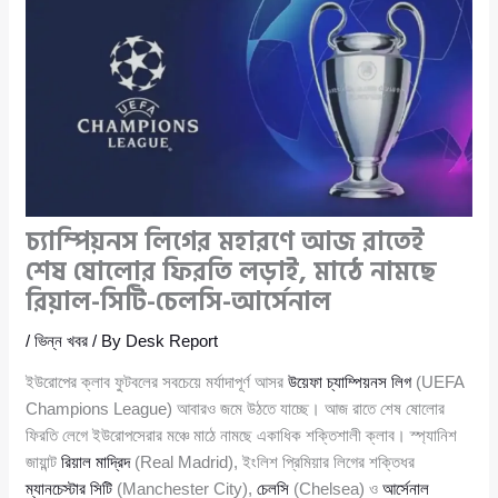
চ্যাম্পিয়নস লিগের মহারণে আজ রাতেই
শেষ ষোলোর ফিরতি লড়াই, মাঠে নামছে
রিয়াল-সিটি-চেলসি-আর্সেনাল
/
ভিন্ন খবর
/ By
Desk Report
ইউরোপের ক্লাব ফুটবলের সবচেয়ে মর্যাদাপূর্ণ আসর
উয়েফা চ্যাম্পিয়নস লিগ
(UEFA
Champions League) আবারও জমে উঠতে যাচ্ছে। আজ রাতে শেষ ষোলোর
ফিরতি লেগে ইউরোপসেরার মঞ্চে মাঠে নামছে একাধিক শক্তিশালী ক্লাব। স্প্যানিশ
জায়ান্ট
রিয়াল মাদ্রিদ
(Real Madrid), ইংলিশ প্রিমিয়ার লিগের শক্তিধর
ম্যানচেস্টার সিটি
(Manchester City),
চেলসি
(Chelsea) ও
আর্সেনাল