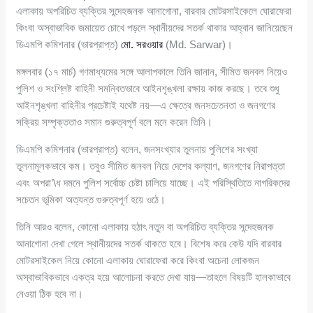
এলাকায় অপরিচিত ব্যক্তির সন্দেহজনক আনাগোনা, বারবার মোটরসাইকেলে ঘোরাফেরা
কিংবা অস্বাভাবিক জমায়েত চোখে পড়লে স্থানীয়দের সতর্ক থাকার আহ্বান জানিয়েছেন
ডিএমপি কমিশনার (ভারপ্রাপ্ত)
মো. সরওয়ার
(Md. Sarwar)।
মঙ্গলবার (১৭ মার্চ) গণমাধ্যমের সঙ্গে আলাপকালে তিনি জানান, সীমিত জনবল নিয়েও
পুলিশ ও সংশ্লিষ্ট বাহিনী সমন্বিতভাবে আইনশৃঙ্খলা রক্ষায় কাজ করছে। তবে শুধু
আইনশৃঙ্খলা বাহিনীর প্রচেষ্টাই যথেষ্ট নয়—এ ক্ষেত্রে জনসচেতনতা ও জনগণের
সক্রিয় সম্পৃক্ততাও সমান গুরুত্বপূর্ণ বলে মনে করেন তিনি।
ডিএমপি কমিশনার (ভারপ্রাপ্ত) বলেন, জনসংখ্যার তুলনায় পুলিশের সংখ্যা
তুলনামূলকভাবে কম। তবুও সীমিত জনবল নিয়ে দেশের কল্যাণ, জনগণের নিরাপত্তা
এবং অপরা’\ধ দমনে পুলিশ সর্বোচ্চ চেষ্টা চালিয়ে যাচ্ছে। এই পরিস্থিতিতে নাগরিকদের
সচেতন ভূমিকা অত্যন্ত গুরুত্বপূর্ণ হয়ে ওঠে।
তিনি আরও বলেন, কোনো এলাকায় হঠাৎ নতুন বা অপরিচিত ব্যক্তির সন্দেহজনক
আনাগোনা দেখা গেলে স্থানীয়দের সতর্ক থাকতে হবে। বিশেষ করে কেউ যদি বারবার
মোটরসাইকেল নিয়ে কোনো এলাকায় ঘোরাফেরা করে কিংবা অচেনা লোকজন
অস্বাভাবিকভাবে একত্র হয়ে আলোচনা করতে দেখা যায়—তাহলে বিষয়টি হালকাভাবে
নেওয়া ঠিক হবে না।