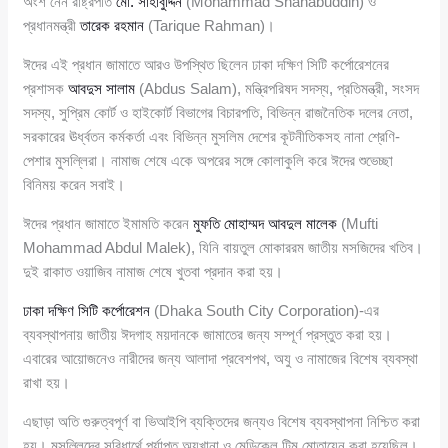
অংশ নেন রাষ্ট্রপতি
মো. সাহাবুদ্দিন
(Mohammad Shahabuddin) ও
প্রধানমন্ত্রী
তারেক রহমান
(Tarique Rahman)।
ঈদের এই প্রধান জামাতে আরও উপস্থিত ছিলেন ঢাকা দক্ষিণ সিটি কর্পোরেশনের
প্রশাসক
আবদুস সালাম
(Abdus Salam), মন্ত্রিপরিষদ সদস্য, প্রতিমন্ত্রী, সংসদ
সদস্য, সুপ্রিম কোর্ট ও হাইকোর্ট বিভাগের বিচারপতি, বিভিন্ন রাজনৈতিক দলের নেতা,
সরকারের ঊর্ধ্বতন কর্মকর্তা এবং বিভিন্ন মুসলিম দেশের কূটনীতিকসহ নানা শ্রেণি-
পেশার মুসল্লিরা। নামাজ শেষে একে অপরের সঙ্গে কোলাকুলি করে ঈদের শুভেচ্ছা
বিনিময় করেন সবাই।
ঈদের প্রধান জামাতে ইমামতি করেন
মুফতি মোহাম্মদ আবদুল মালেক
(Mufti
Mohammad Abdul Malek), যিনি বায়তুল মোকাররম জাতীয় মসজিদের খতিব।
দুই রাকাত ওয়াজিব নামাজ শেষে খুতবা প্রদান করা হয়।
ঢাকা দক্ষিণ সিটি কর্পোরেশন
(Dhaka South City Corporation)-এর
ব্যবস্থাপনায় জাতীয় ঈদগাহ ময়দানকে জামাতের জন্য সম্পূর্ণ প্রস্তুত করা হয়।
এবারের আয়োজনেও নারীদের জন্য আলাদা প্রবেশপথ, অযু ও নামাজের বিশেষ ব্যবস্থা
রাখা হয়।
এছাড়া অতি গুরুত্বপূর্ণ বা ভিআইপি ব্যক্তিদের জন্যও বিশেষ ব্যবস্থাপনা নিশ্চিত করা
হয়। মুসল্লিদের সুবিধার্থে পর্যাপ্ত অযুখানা ও মেডিকেল টিম মোতায়েন করা হয়েছিল।