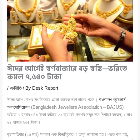
ঈদের আগেই স্বর্ণবাজারে বড় স্বস্তি—ভরিতে
কমল ৭,৬৪০ টাকা
/
অর্থনীতি
/ By
Desk Report
ঈদের আগে দেশের স্বর্ণবাজারে এলো আরেক দফা দামের পতন।
বাংলাদেশ জুয়েলার্স
অ্যাসোসিয়েশন
(Bangladesh Jewellers Association – BAJUS)
ভরিতে ৭ হাজার ৬৪০ টাকা কমিয়ে ২২ ক্যারেট স্বর্ণের নতুন দাম নির্ধারণ করেছে ২ লাখ
৬৪ হাজার ৬২৫ টাকা।
বৃহস্পতিবার (১৯ মার্চ) সকালে এক বিজ্ঞপ্তিতে এ তথ্য জানানো হয়। এতে বলা হয়,