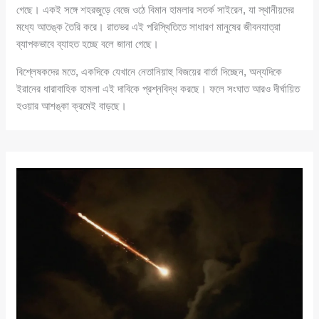
গেছে। একই সঙ্গে শহরজুড়ে বেজে ওঠে বিমান হামলার সতর্ক সাইরেন, যা স্থানীয়দের
মধ্যে আতঙ্ক তৈরি করে। রাতভর এই পরিস্থিতিতে সাধারণ মানুষের জীবনযাত্রা
ব্যাপকভাবে ব্যাহত হচ্ছে বলে জানা গেছে।
বিশ্লেষকদের মতে, একদিকে যেখানে নেতানিয়াহু বিজয়ের বার্তা দিচ্ছেন, অন্যদিকে
ইরানের ধারাবাহিক হামলা এই দাবিকে প্রশ্নবিদ্ধ করছে। ফলে সংঘাত আরও দীর্ঘায়িত
হওয়ার আশঙ্কা ক্রমেই বাড়ছে।