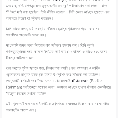
এজাহার, অভিযোগপত্র এবং ভুক্তভোগীর জবানবন্দি পর্যালোচনায় দেখা গেছে—যাকে
‘নি’\হত’ দাবি করা হয়েছিল, তিনি জীবিত রয়েছেন। তিনি কেবল আ’\হত হয়েছেন এবং
আদালতে নিজেই তা স্বীকার করেছেন।
তিনি আরও বলেন, এই অবস্থায় মা’\মলার চূড়ান্ত প্রতিবেদন গ্রহণ করে সব
আসামিকে অব্যাহতি দেওয়া হয়।
মা’\মলাটি দায়ের করেন জিহাদের বাবা জহিরুল ইসলাম রাজু। তিনি জুলাই
গণঅভ্যুত্থানের সময় ছেলেকে ‘নি’\হত’ দাবি করে শেখ হাসিনা ও আরও ১২৩ জনের
বিরুদ্ধে অভিযোগ আনেন।
তবে তদন্তে পুলিশ জানতে পারে, জিহাদ মারা যায়নি। বরং বাসস্থান ও আর্থিক
প্রলোভনের মাধ্যমে তাকে মৃত হিসেবে উপস্থাপন করে মা’\মলা করা হয়েছিল।
তদন্তকারী কর্মকর্তা কেরানীগঞ্জ মডেল থানার এসআই
বদিয়ার রহমান
(Badiar
Rahman) প্রতিবেদনে উল্লেখ করেন, অন্যত্র আ’\হত হওয়ার ঘটনাকে কেরানীগঞ্জে
‘হ’\ত্যা’ হিসেবে দেখানো হয়েছিল।
এই প্রেক্ষাপটে আদালত মা’\মলাটিকে তথ্যগতভাবে অসঙ্গত বিবেচনা করে সব আসামির
অব্যাহতির আদেশ দেন।