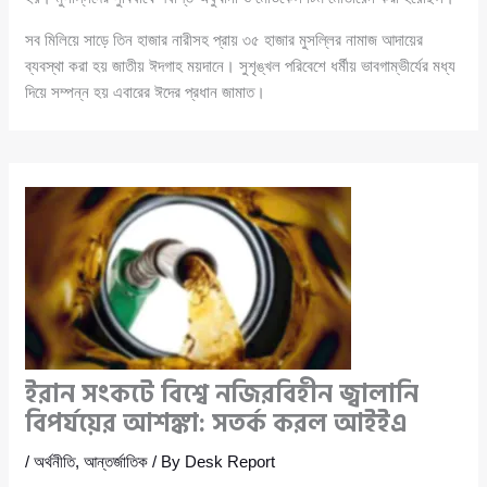
সব মিলিয়ে সাড়ে তিন হাজার নারীসহ প্রায় ৩৫ হাজার মুসল্লির নামাজ আদায়ের
ব্যবস্থা করা হয় জাতীয় ঈদগাহ ময়দানে। সুশৃঙ্খল পরিবেশে ধর্মীয় ভাবগাম্ভীর্যের মধ্য
দিয়ে সম্পন্ন হয় এবারের ঈদের প্রধান জামাত।
ইরান সংকটে বিশ্বে নজিরবিহীন জ্বালানি
বিপর্যয়ের আশঙ্কা: সতর্ক করল আইইএ
/
অর্থনীতি
,
আন্তর্জাতিক
/ By
Desk Report