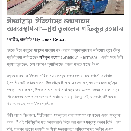
ঈদযাত্রায় ‘ইতিহাসের জঘন্যতম
অব্যবস্থাপনা’—প্রশ্ন তুললেন শফিকুর রহমান
/
জাতীয়
,
রাজনীতি
/ By
Desk Report
ঈদকে ঘিরে ঘরমুখো মানুষের যাত্রায় বড় ধরনের অব্যবস্থাপনার অভিযোগ তুলে তীব্র
প্রতিক্রিয়া জানিয়েছেন
শফিকুর রহমান
(Shafiqur Rahman)। একই সঙ্গে তিনি
প্রশ্ন তুলেছেন, দেশ আবারও ফ্যাসিবাদের কবলে পড়তে যাচ্ছে কি না।
শুক্রবার সকালে নিজের ভেরিফায়েড ফেসবুক পেজে দেওয়া এক পোস্টে জামায়াতে
ইসলামীর এই আমির বলেন, ঈদে নাড়ির টানে বাড়ি ফেরা মানুষের ওপর চরম জু’\লুম
চলছে। তার ভাষায়, ঈদকে সামনে রেখে সারা বছর ধরে অপেক্ষা করেন সাধারণ মানুষ—
প্রিয়জনদের সঙ্গে আনন্দ ভাগাভাগি করার আশায়। কিন্তু সেই আনন্দযাত্রাই এবার
পরিণত হয়েছে ভোগান্তির প্রতীকে।
তিনি আরও লিখেছেন, “ইতিহাসের জঘন্যতম অব্যবস্থাপনা বাংলাদেশ এবার প্রত্যক্ষ
করল।” এই পরিস্থিতির দায় সরকারকেই নিতে হবে বলেও মন্তব্য করেন তিনি। তার
দাবি, সরকার গঠনের পরপরই সংশ্লিষ্ট মন্ত্রণালয়ের দায়িত্বপ্রাপ্ত মন্ত্রীর দেওয়া