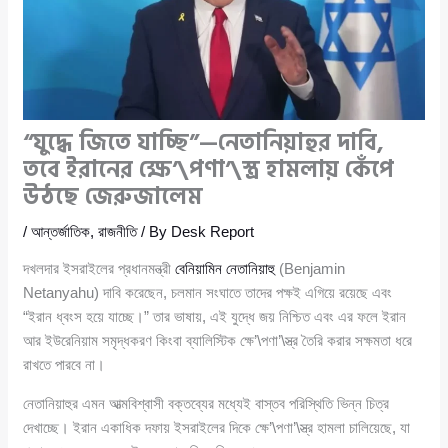
“যুদ্ধে জিতে যাচ্ছি”—নেতানিয়াহুর দাবি,
তবে ইরানের ক্ষে’\পণা’\স্ত্র হামলায় কেঁপে
উঠছে জেরুজালেম
/
আন্তর্জাতিক
,
রাজনীতি
/ By
Desk Report
দখলদার ইসরাইলের প্রধানমন্ত্রী
বেনিয়ামিন নেতানিয়াহু
(Benjamin
Netanyahu) দাবি করেছেন, চলমান সংঘাতে তাদের পক্ষই এগিয়ে রয়েছে এবং
“ইরান ধ্বংস হয়ে যাচ্ছে।” তার ভাষায়, এই যুদ্ধে জয় নিশ্চিত এবং এর ফলে ইরান
আর ইউরেনিয়াম সমৃদ্ধকরণ কিংবা ব্যালিস্টিক ক্ষে’\পণা’\স্ত্র তৈরি করার সক্ষমতা ধরে
রাখতে পারবে না।
নেতানিয়াহুর এমন আত্মবিশ্বাসী বক্তব্যের মধ্যেই বাস্তব পরিস্থিতি ভিন্ন চিত্র
দেখাচ্ছে। ইরান একাধিক দফায় ইসরাইলের দিকে ক্ষে’\পণা’\স্ত্র হামলা চালিয়েছে, যা