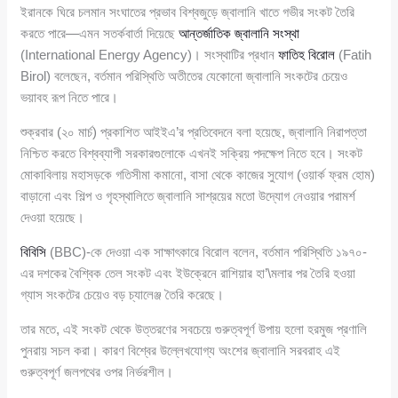
ইরানকে ঘিরে চলমান সংঘাতের প্রভাব বিশ্বজুড়ে জ্বালানি খাতে গভীর সংকট তৈরি
করতে পারে—এমন সতর্কবার্তা দিয়েছে
আন্তর্জাতিক জ্বালানি সংস্থা
(International Energy Agency)। সংস্থাটির প্রধান
ফাতিহ বিরোল
(Fatih
Birol) বলেছেন, বর্তমান পরিস্থিতি অতীতের যেকোনো জ্বালানি সংকটের চেয়েও
ভয়াবহ রূপ নিতে পারে।
শুক্রবার (২০ মার্চ) প্রকাশিত আইইএ’র প্রতিবেদনে বলা হয়েছে, জ্বালানি নিরাপত্তা
নিশ্চিত করতে বিশ্বব্যাপী সরকারগুলোকে এখনই সক্রিয় পদক্ষেপ নিতে হবে। সংকট
মোকাবিলায় মহাসড়কে গতিসীমা কমানো, বাসা থেকে কাজের সুযোগ (ওয়ার্ক ফ্রম হোম)
বাড়ানো এবং শিল্প ও গৃহস্থালিতে জ্বালানি সাশ্রয়ের মতো উদ্যোগ নেওয়ার পরামর্শ
দেওয়া হয়েছে।
বিবিসি
(BBC)-কে দেওয়া এক সাক্ষাৎকারে বিরোল বলেন, বর্তমান পরিস্থিতি ১৯৭০-
এর দশকের বৈশ্বিক তেল সংকট এবং ইউক্রেনে রাশিয়ার হা’\মলার পর তৈরি হওয়া
গ্যাস সংকটের চেয়েও বড় চ্যালেঞ্জ তৈরি করেছে।
তার মতে, এই সংকট থেকে উত্তরণের সবচেয়ে গুরুত্বপূর্ণ উপায় হলো হরমুজ প্রণালি
পুনরায় সচল করা। কারণ বিশ্বের উল্লেখযোগ্য অংশের জ্বালানি সরবরাহ এই
গুরুত্বপূর্ণ জলপথের ওপর নির্ভরশীল।