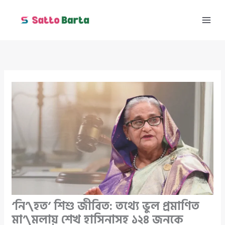
Skip
to
content
‘নি’\হত’ শিশু জীবিত: তথ্যে ভুল প্রমাণিত
মা’\মলায় শেখ হাসিনাসহ ১২৪ জনকে