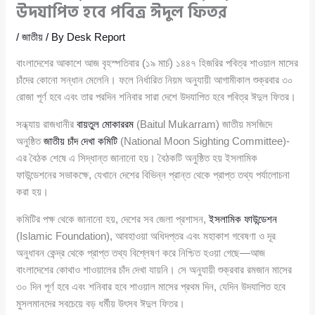
উদযাপিত হবে পবিত্র ঈদুল ফিতর
/
জাতীয়
/ By
Desk Report
বাংলাদেশের আকাশে আজ বৃহস্পতিবার (১৯ মার্চ) ১৪৪৭ হিজরির পবিত্র শাওয়াল মাসের
চাঁদের কোনো সন্ধান মেলেনি। ফলে নির্ধারিত নিয়ম অনুযায়ী আগামীকাল শুক্রবার ৩০
রোজা পূর্ণ হবে এবং তার পরদিন শনিবার সারা দেশে উদযাপিত হবে পবিত্র ঈদুল ফিতর।
সন্ধ্যায় রাজধানীর
বায়তুল মোকাররম
(Baitul Mukarram) জাতীয় মসজিদে
অনুষ্ঠিত
জাতীয় চাঁদ দেখা কমিটি
(National Moon Sighting Committee)-
এর বৈঠক শেষে এ সিদ্ধান্ত জানানো হয়। বৈঠকটি অনুষ্ঠিত হয় ইসলামিক
ফাউন্ডেশনের সভাকক্ষে, যেখানে দেশের বিভিন্ন প্রান্ত থেকে প্রাপ্ত তথ্য পর্যালোচনা
করা হয়।
কমিটির পক্ষ থেকে জানানো হয়, দেশের সব জেলা প্রশাসন,
ইসলামিক ফাউন্ডেশন
(Islamic Foundation), আবহাওয়া অধিদপ্তর এবং মহাকাশ গবেষণা ও দূর
অনুধাবন কেন্দ্র থেকে প্রাপ্ত তথ্য বিশ্লেষণ করে নিশ্চিত হওয়া গেছে—আজ
বাংলাদেশের কোথাও শাওয়ালের চাঁদ দেখা যায়নি। সে অনুযায়ী শুক্রবার রমজান মাসের
৩০ দিন পূর্ণ হবে এবং শনিবার হবে শাওয়াল মাসের প্রথম দিন, যেদিন উদযাপিত হবে
মুসলমানদের সবচেয়ে বড় ধর্মীয় উৎসব ঈদুল ফিতর।