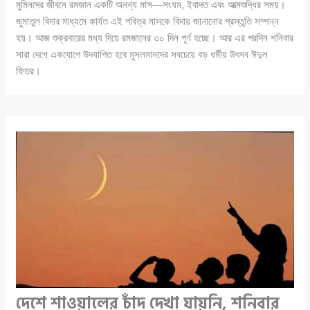
মুমিনদের জীবনে রমজান একটি অনন্য মাস—সংযম, ইবাদত এবং আত্মশুদ্ধির সময়।
জুমাতুল বিদার মাধ্যমে কার্যত এই পবিত্র মাসকে বিদায় জানানোর প্রস্তুতি সম্পন্ন
হয়। আজ শুক্রবারের মধ্য দিয়ে রমজানের ৩০ দিন পূর্ণ হচ্ছে। আর এর পরদিন শনিবার
সারা দেশে একযোগে উদযাপিত হবে মুসলমানদের সবচেয়ে বড় ধর্মীয় উৎসব ঈদুল
ফিতর।
দেশে শাওয়ালের চাঁদ দেখা যায়নি, শনিবার