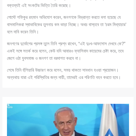
বক্তব্যই এই সংকটের ভিত্তি তৈরি করেছে।
পোস্টে শফিকুর রহমান অভিযোগ করেন, জনগণকে বিভ্রান্ত করতে বলা হয়েছে যে
বাসমালিকরা স্বাভাবিকের তুলনায় কম ভাড়া নিচ্ছে। অথচ বাস্তবে তা ‘চরম মিথ্যাচার’
বলে দাবি করেন তিনি।
জনগণের দুর্ভোগের প্রসঙ্গ তুলে তিনি প্রশ্ন রাখেন, “এই দুঃখ-আফসোস দেখবে কে?”
একই সঙ্গে সতর্ক করে বলেন, কেউ যদি আবারও ফ্যাসিবাদ কায়েমের চেষ্টা করে, তবে
জেগে ওঠা যুবসমাজ ও জনগণ তা বরদাশত করবে না।
শেষে তিনি হুঁশিয়ারি উচ্চারণ করে বলেন, সময় থাকতে সাবধান হওয়া প্রয়োজন।
অন্যথায় যারা এই পরিস্থিতির জন্য দায়ী, তাদেরই এর পরিণতি বহন করতে হবে।