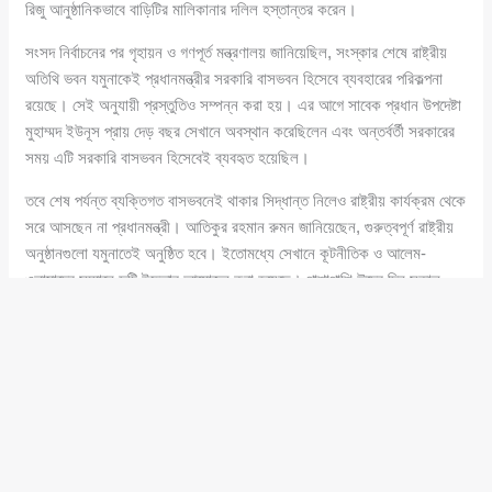
রিজু আনুষ্ঠানিকভাবে বাড়িটির মালিকানার দলিল হস্তান্তর করেন।
সংসদ নির্বাচনের পর গৃহায়ন ও গণপূর্ত মন্ত্রণালয় জানিয়েছিল, সংস্কার শেষে রাষ্ট্রীয়
অতিথি ভবন যমুনাকেই প্রধানমন্ত্রীর সরকারি বাসভবন হিসেবে ব্যবহারের পরিকল্পনা
রয়েছে। সেই অনুযায়ী প্রস্তুতিও সম্পন্ন করা হয়। এর আগে সাবেক প্রধান উপদেষ্টা
মুহাম্মদ ইউনূস প্রায় দেড় বছর সেখানে অবস্থান করেছিলেন এবং অন্তর্বর্তী সরকারের
সময় এটি সরকারি বাসভবন হিসেবেই ব্যবহৃত হয়েছিল।
তবে শেষ পর্যন্ত ব্যক্তিগত বাসভবনেই থাকার সিদ্ধান্ত নিলেও রাষ্ট্রীয় কার্যক্রম থেকে
সরে আসছেন না প্রধানমন্ত্রী। আতিকুর রহমান রুমন জানিয়েছেন, গুরুত্বপূর্ণ রাষ্ট্রীয়
অনুষ্ঠানগুলো যমুনাতেই অনুষ্ঠিত হবে। ইতোমধ্যে সেখানে কূটনীতিক ও আলেম-
ওলামাদের সম্মানে দুটি ইফতার আয়োজন করা হয়েছে। পাশাপাশি ঈদের দিন সকাল
১০টায় বিভিন্ন শ্রেণি-পেশার মানুষের সঙ্গে শুভেচ্ছা বিনিময়ও সেখানেই করবেন
প্রধানমন্ত্রী।
উল্লেখযোগ্য যে, অতীতে তত্ত্বাবধায়ক সরকারের প্রধান উপদেষ্টা বিচারপতি হাবিবুর
রহমান, লতিফুর রহমান এবং ফখরুদ্দীন আহমদ দায়িত্ব পালনকালে রাষ্ট্রীয় অতিথি ভবন
যমুনাতেই অবস্থান করেছিলেন—যা এই ভবনের প্রশাসনিক গুরুত্বকে আরও সুস্পষ্ট
করে।