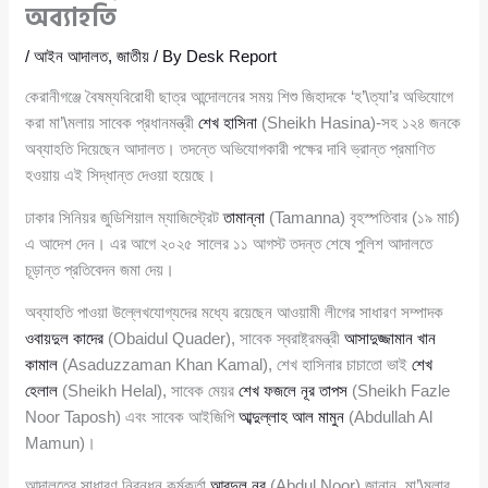
অব্যাহতি
/
আইন আদালত
,
জাতীয়
/ By
Desk Report
কেরানীগঞ্জে বৈষম্যবিরোধী ছাত্র আন্দোলনের সময় শিশু জিহাদকে ‘হ’\ত্যা’র অভিযোগে
করা মা’\মলায় সাবেক প্রধানমন্ত্রী
শেখ হাসিনা
(Sheikh Hasina)-সহ ১২৪ জনকে
অব্যাহতি দিয়েছেন আদালত। তদন্তে অভিযোগকারী পক্ষের দাবি ভ্রান্ত প্রমাণিত
হওয়ায় এই সিদ্ধান্ত দেওয়া হয়েছে।
ঢাকার সিনিয়র জুডিশিয়াল ম্যাজিস্ট্রেট
তামান্না
(Tamanna) বৃহস্পতিবার (১৯ মার্চ)
এ আদেশ দেন। এর আগে ২০২৫ সালের ১১ আগস্ট তদন্ত শেষে পুলিশ আদালতে
চূড়ান্ত প্রতিবেদন জমা দেয়।
অব্যাহতি পাওয়া উল্লেখযোগ্যদের মধ্যে রয়েছেন আওয়ামী লীগের সাধারণ সম্পাদক
ওবায়দুল কাদের
(Obaidul Quader), সাবেক স্বরাষ্ট্রমন্ত্রী
আসাদুজ্জামান খান
কামাল
(Asaduzzaman Khan Kamal), শেখ হাসিনার চাচাতো ভাই
শেখ
হেলাল
(Sheikh Helal), সাবেক মেয়র
শেখ ফজলে নূর তাপস
(Sheikh Fazle
Noor Taposh) এবং সাবেক আইজিপি
আব্দুল্লাহ আল মামুন
(Abdullah Al
Mamun)।
আদালতের সাধারণ নিবন্ধন কর্মকর্তা
আবদুল নূর
(Abdul Noor) জানান, মা’\মলার