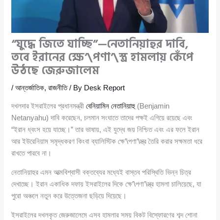
“যুদ্ধে জিতে যাচ্ছি”—নেতানিয়াহুর দাবি,
তবে ইরানের ক্ষে’\পণা’\স্ত্র হামলায় কেঁপে
উঠছে জেরুজালেম
/
আন্তর্জাতিক
,
রাজনীতি
/ By
Desk Report
দখলদার ইসরাইলের প্রধানমন্ত্রী
বেনিয়ামিন নেতানিয়াহু
(Benjamin
Netanyahu) দাবি করেছেন, চলমান সংঘাতে তাদের পক্ষই এগিয়ে রয়েছে এবং
“ইরান ধ্বংস হয়ে যাচ্ছে।” তার ভাষায়, এই যুদ্ধে জয় নিশ্চিত এবং এর ফলে ইরান
আর ইউরেনিয়াম সমৃদ্ধকরণ কিংবা ব্যালিস্টিক ক্ষে’\পণা’\স্ত্র তৈরি করার সক্ষমতা ধরে
রাখতে পারবে না।
নেতানিয়াহুর এমন আত্মবিশ্বাসী বক্তব্যের মধ্যেই বাস্তব পরিস্থিতি ভিন্ন চিত্র
দেখাচ্ছে। ইরান একাধিক দফায় ইসরাইলের দিকে ক্ষে’\পণা’\স্ত্র হামলা চালিয়েছে, যা
পুরো অঞ্চলে নতুন করে উত্তেজনা ছড়িয়ে দিয়েছে।
ইসরাইলের দখলকৃত জেরুজালেমে এসব হামলার সময় বিকট বিস্ফোরণের শব্দ শোনা