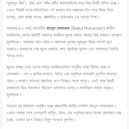
‘জুমাতুল বিদা’। সারা দেশে গভীর ধর্মীয় ভাবগাম্ভীর্যের মধ্য দিয়ে দিনটি পালিত হচ্ছে।
১৪৪৭ হিজরি সনের মহিমান্বিত এই রমজান মাস আজকের দিন শেষে বিদায় নিতে
চলেছে, রেখে যাচ্ছে সংযম, আত্মশুদ্ধি ও তাকওয়ার এক অনন্য শিক্ষা।
শুক্রবার (২০ মার্চ) রাজধানীর
বায়তুল মোকাররম
(Baitul Mukarram) জাতীয়
মসজিদসহ দেশের প্রতিটি অঞ্চলের মসজিদে জুমার নামাজ আদায়ে ভিড় করছেন ধর্মপ্রাণ
মুসল্লিরা। নামাজের আগে খতিব ও আলেমরা খুতবায় জুমাতুল বিদার তাৎপর্য তুলে
ধরছেন—রমজানের শেষ জুমার গুরুত্ব, ক্ষমা প্রার্থনার সুযোগ এবং আল্লাহর নৈকট্য
লাভের বার্তা।
জুমার নামাজ শেষে দেশের সর্বত্র মসজিদগুলোতে অনুষ্ঠিত হচ্ছে বিশেষ দোয়া ও
মোনাজাত। দেশ ও জাতির কল্যাণ, শান্তি এবং সমৃদ্ধির পাশাপাশি মুসলিম উম্মাহর
ঐক্য ও কল্যাণ কামনায় প্রার্থনায় অংশ নিচ্ছেন লাখো মানুষ। একই সঙ্গে বিদায়ী
রমজানকে ঘিরে আবেগঘন পরিবেশে আল্লাহর রহমত ও মাগফিরাত কামনা করছেন
মুসল্লিরা।
সবচেয়ে বড় জামায়াত অনুষ্ঠিত হচ্ছে রাজধানীর জাতীয় মসজিদ বায়তুল মোকাররমে।
এখানে নামাজ শেষে দেশব্যাপী শান্তি, ঐক্য এবং সমৃদ্ধির জন্য বিশেষ মোনাজাত করা
হচ্ছে, যেখানে অংশ নিচ্ছেন বিপুল সংখ্যক মুসল্লি।