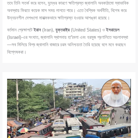
তবে তিনি সতর্ক করে বলেন, যুদ্ধের কারণে ক্ষতিগ্রস্ত জ্বালানি অবকাঠামো স্বাভাবিক
অবস্থায় ফিরতে কয়েক মাস সময় লাগতে পারে। এতে বৈশ্বিক অর্থনীতি, বিশেষ করে
উন্নয়নশীল দেশগুলো মারাত্মকভাবে ক্ষতিগ্রস্ত হওয়ার আশঙ্কা রয়েছে।
বর্তমান প্রেক্ষাপটে
ইরান
(Iran),
যুক্তরাষ্ট্র
(United States) ও
ইসরায়েল
(Israel)-এর সংঘাত, জ্বালানি স্থাপনায় হা’\মলা এবং হরমুজ প্রণালিতে অচলাবস্থা
—সব মিলিয়ে বিশ্ব জ্বালানি বাজারে চরম অনিশ্চয়তা তৈরি হয়েছে বলে মনে করছেন
বিশ্লেষকরা।