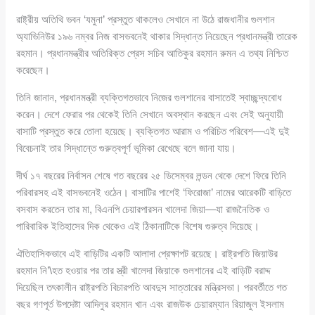
রাষ্ট্রীয় অতিথি ভবন ‘যমুনা’ প্রস্তুত থাকলেও সেখানে না উঠে রাজধানীর গুলশান
অ্যাভিনিউর ১৯৬ নম্বর নিজ বাসভবনেই থাকার সিদ্ধান্ত নিয়েছেন প্রধানমন্ত্রী তারেক
রহমান। প্রধানমন্ত্রীর অতিরিক্ত প্রেস সচিব আতিকুর রহমান রুমন এ তথ্য নিশ্চিত
করেছেন।
তিনি জানান, প্রধানমন্ত্রী ব্যক্তিগতভাবে নিজের গুলশানের বাসাতেই স্বাচ্ছন্দ্যবোধ
করেন। দেশে ফেরার পর থেকেই তিনি সেখানে অবস্থান করছেন এবং সেই অনুযায়ী
বাসাটি প্রস্তুত করে তোলা হয়েছে। ব্যক্তিগত আরাম ও পরিচিত পরিবেশ—এই দুই
বিবেচনাই তার সিদ্ধান্তে গুরুত্বপূর্ণ ভূমিকা রেখেছে বলে জানা যায়।
দীর্ঘ ১৭ বছরের নির্বাসন শেষে গত বছরের ২৫ ডিসেম্বর লন্ডন থেকে দেশে ফিরে তিনি
পরিবারসহ এই বাসভবনেই ওঠেন। বাসাটির পাশেই ‘ফিরোজা’ নামের আরেকটি বাড়িতে
বসবাস করতেন তার মা, বিএনপি চেয়ারপারসন খালেদা জিয়া—যা রাজনৈতিক ও
পারিবারিক ইতিহাসের দিক থেকেও এই ঠিকানাটিকে বিশেষ গুরুত্ব দিয়েছে।
ঐতিহাসিকভাবে এই বাড়িটির একটি আলাদা প্রেক্ষাপট রয়েছে। রাষ্ট্রপতি জিয়াউর
রহমান নি’\হত হওয়ার পর তার স্ত্রী খালেদা জিয়াকে গুলশানের এই বাড়িটি বরাদ্দ
দিয়েছিল তৎকালীন রাষ্ট্রপতি বিচারপতি আবদুস সাত্তারের মন্ত্রিসভা। পরবর্তীতে গত
বছর গণপূর্ত উপদেষ্টা আদিলুর রহমান খান এবং রাজউক চেয়ারম্যান রিয়াজুল ইসলাম