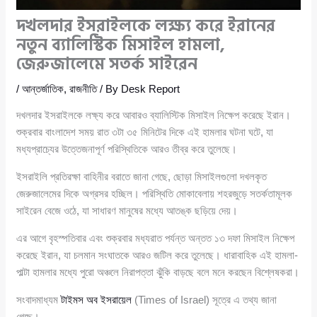
দখলদার ইসরাইলকে লক্ষ্য করে ইরানের
নতুন ব্যালিস্টিক মিসাইল হামলা,
জেরুজালেমে সতর্ক সাইরেন
/
আন্তর্জাতিক
,
রাজনীতি
/ By
Desk Report
দখলদার ইসরাইলকে লক্ষ্য করে আবারও ব্যালিস্টিক মিসাইল নিক্ষেপ করেছে ইরান।
শুক্রবার বাংলাদেশ সময় রাত ৩টা ৩৫ মিনিটের দিকে এই হামলার ঘটনা ঘটে, যা
মধ্যপ্রাচ্যের উত্তেজনাপূর্ণ পরিস্থিতিকে আরও তীব্র করে তুলেছে।
ইসরাইলি প্রতিরক্ষা বাহিনীর বরাতে জানা গেছে, ছোড়া মিসাইলগুলো দখলকৃত
জেরুজালেমের দিকে অগ্রসর হচ্ছিল। পরিস্থিতি মোকাবেলায় শহরজুড়ে সতর্কতামূলক
সাইরেন বেজে ওঠে, যা সাধারণ মানুষের মধ্যে আতঙ্ক ছড়িয়ে দেয়।
এর আগে বৃহস্পতিবার এবং শুক্রবার মধ্যরাত পর্যন্ত অন্তত ১৩ দফা মিসাইল নিক্ষেপ
করেছে ইরান, যা চলমান সংঘাতকে আরও জটিল করে তুলেছে। ধারাবাহিক এই হামলা-
পাল্টা হামলার মধ্যে পুরো অঞ্চলে নিরাপত্তা ঝুঁকি বাড়ছে বলে মনে করছেন বিশ্লেষকরা।
সংবাদমাধ্যম
টাইমস অব ইসরায়েল
(Times of Israel) সূত্রে এ তথ্য জানা
গেছে।