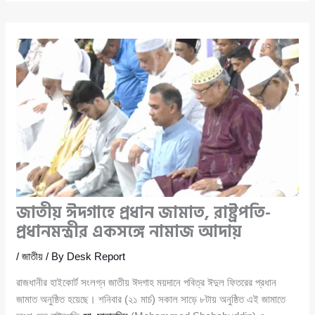
জাতীয় ঈদগাহে প্রধান জামাত, রাষ্ট্রপতি-
প্রধানমন্ত্রীর একসঙ্গে নামাজ আদায়
/
জাতীয়
/ By
Desk Report
রাজধানীর হাইকোর্ট সংলগ্ন জাতীয় ঈদগাহ ময়দানে পবিত্র ঈদুল ফিতরের প্রধান
জামাত অনুষ্ঠিত হয়েছে। শনিবার (২১ মার্চ) সকাল সাড়ে ৮টায় অনুষ্ঠিত এই জামাতে