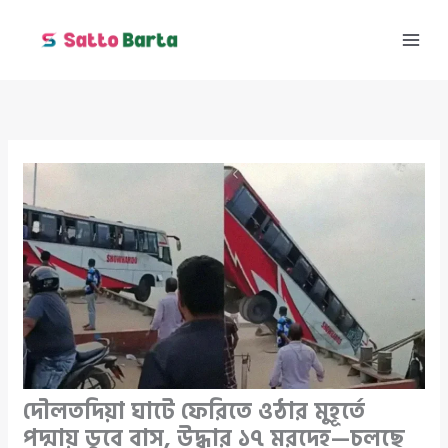
Skip
to
content
দৌলতদিয়া ঘাটে ফেরিতে ওঠার মুহূর্তে
পদ্মায় ডুবে বাস, উদ্ধার ১৭ মরদেহ—চলছে