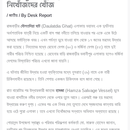
নিখোঁজদের খোঁজ
/
জাতীয়
/ By
Desk Report
রাজবাড়ীর
দৌলতদিয়া ঘাট
(Daulatdia Ghat) এলাকায় ভয়াবহ এক দুর্ঘটনায়
অর্ধশতাধিক যাত্রী নিয়ে একটি বাস পদ্মা নদীতে তলিয়ে যাওয়ার পর একে একে উঠে
আসছে মর্মান্তিক খবর। এখন পর্যন্ত ডুবে যাওয়া বাস থেকে ১৭ জনের মরদেহ উদ্ধার
করা হয়েছে। নিহতদের মধ্যে রেহেনা বেগম (৬০) ও মর্জিনা বেগম (৫৫) নামে দুই
নারীর পরিচয় নিশ্চিত হয়েছে। রেহেনার বাড়ি রাজবাড়ীর ভবানীপুর এলাকায় হলেও মর্জিনা
বেগমের বিস্তারিত পরিচয় এখনো জানা যায়নি।
এ ঘটনায় জীবিত উদ্ধার হওয়া ব্যক্তিদের মধ্যে নুসরাত (২৯) নামে এক নারী
চিকিৎসাধীন রয়েছেন। তিনি পেশায় একজন চিকিৎসক বলে জানা গেছে।
রাত বারোটার পর উদ্ধারকারী জাহাজ
হামজা
(Hamza Salvage Vessel) ডুবে
যাওয়া বাসটিকে নদীর তলদেশ থেকে ওপরে তুলে আনে। এরপরই শুরু হয় মরদেহ
উদ্ধারের করুণ দৃশ্য। একের পর এক নিথর দেহ তুলতে দেখে স্বজনদের কান্নায় ভারি
হয়ে ওঠে পুরো এলাকা। তবে এখনো নিখোঁজদের সন্ধানে অভিযান অব্যাহত রয়েছে।
গোয়ালন্দ উপজেলা স্বাস্থ্য ও পরিবার পরিকল্পনা কর্মকর্তা মো. মারুফ হোসেন জানান,
দুর্ঘটনার পর তিনজনকে উদ্ধার করে হাসপাতালে নেওয়া হয়েছিল। এর মধ্যে দুজনকে