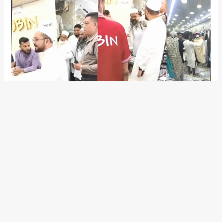
মগবাজারে ‘নবীন ফ্যাশন’ বন্ধের ঘটনায়
পুলিশের নিষ্ক্রিয়তায় ক্ষোভ, হাতিরঝিল
থানার ওসিকে তলব আদালতের
/
আইন আদালত
,
জাতীয়
/ By
Desk Report
রাজধানীর
মগবাজার
(Moghbazar) এলাকার বিশাল সেন্টার মার্কেটে অবস্থিত ‘নবীন
ফ্যাশন’ নামে একটি পাঞ্জাবির দোকান বন্ধ করে দেওয়ার ঘটনায় পুলিশের ভূমিকা নিয়ে
প্রকাশ্য অসন্তোষ জানিয়েছে আদালত। এ ঘটনায়
হাতিরঝিল থানা
(Hatirjheel
Police Station)-র ওসিকে তলব করা হয়েছে। একই সঙ্গে তাকে ঘটনাস্থলে