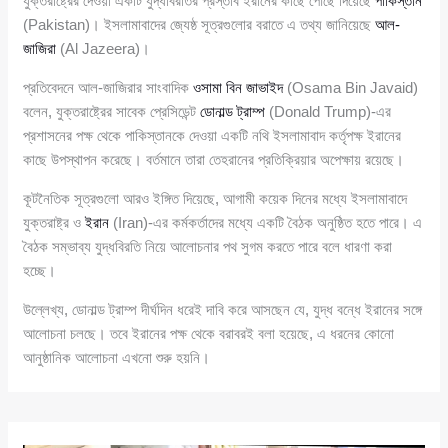
যুক্তরাষ্ট্রের দেওয়া একটি যুদ্ধবিরতির প্রস্তাব ইরানের কাছে পৌঁছে দিয়েছে
পাকিস্তান
(Pakistan)। ইসলামাবাদের জ্যেষ্ঠ সূত্রগুলোর বরাতে এ তথ্য জানিয়েছে
আল-
জাজিরা
(Al Jazeera)।
প্রতিবেদনে আল-জাজিরার সাংবাদিক
ওসামা বিন জাভাইদ
(Osama Bin Javaid)
বলেন, যুক্তরাষ্ট্রের সাবেক প্রেসিডেন্ট
ডোনাল্ড ট্রাম্প
(Donald Trump)-এর
প্রশাসনের পক্ষ থেকে পাকিস্তানকে দেওয়া একটি নথি ইসলামাবাদ কর্তৃপক্ষ ইরানের
কাছে উপস্থাপন করেছে। বর্তমানে তারা তেহরানের প্রতিক্রিয়ার অপেক্ষায় রয়েছে।
কূটনৈতিক সূত্রগুলো আরও ইঙ্গিত দিয়েছে, আগামী কয়েক দিনের মধ্যে ইসলামাবাদে
যুক্তরাষ্ট্র ও
ইরান
(Iran)-এর কর্মকর্তাদের মধ্যে একটি বৈঠক অনুষ্ঠিত হতে পারে। এ
বৈঠক সম্ভাব্য যুদ্ধবিরতি নিয়ে আলোচনার পথ সুগম করতে পারে বলে ধারণা করা
হচ্ছে।
উল্লেখ্য, ডোনাল্ড ট্রাম্প দীর্ঘদিন ধরেই দাবি করে আসছেন যে, যুদ্ধ বন্ধে ইরানের সঙ্গে
আলোচনা চলছে। তবে ইরানের পক্ষ থেকে বরাবরই বলা হয়েছে, এ ধরনের কোনো
আনুষ্ঠানিক আলোচনা এখনো শুরু হয়নি।