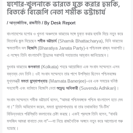
যশোর-খুলনাকে ভারতে যুক্ত করার হুমকি,
বিতর্কে বিজেপি নেতা শমীক ভট্টাচার্য
/
আন্তর্জাতিক
,
রাজনীতি
/ By
Desk Report
বাংলাদেশের যশোর ও খুলনা অঞ্চলকে ভারতের সঙ্গে যুক্ত করার হুমকি দিয়ে নতুন করে
বিতর্কের জন্ম দিয়েছেন
শমীক ভট্টাচার্য
(Shamik Bhattacharya), যিনি ভারতের
ক্ষমতাসীন দল
বিজেপি
(Bharatiya Janata Party)-র পশ্চিমবঙ্গ রাজ্য সভাপতি।
এ লক্ষ্যে তিনি বাংলাদেশি হিন্দুদের সরাসরি সহায়তার আহ্বান জানিয়েছেন।
বুধবার ভারতের
কলকাতা
(Kolkata) শহরে আয়োজিত এক সংবাদ সম্মেলনে এসব
বক্তব্য দেন তিনি। ওই সংবাদ সম্মেলনে তার পাশে উপস্থিত ছিলেন পশ্চিমবঙ্গের
মুখ্যমন্ত্রী
মমতা বন্দ্যোপাধ্যায়
(Mamata Banerjee)-এর এক সময়ের ঘনিষ্ঠ
সহযোগী এবং বর্তমানে বিজেপি নেতা
শুভেন্দু অধিকারী
(Suvendu Adhikari)।
সংবাদ সম্মেলনে শমীক ভট্টাচার্য বলেন, “আমরা পশ্চিমবঙ্গকে পশ্চিম বাংলাদেশ হতে দেব
না।” তিনি অভিযোগ করেন, মমতা বন্দ্যোপাধ্যায় বা তার তথাকথিত ‘বি-টিম’
বিভিন্নভাবে পরিস্থিতি বদলানোর চেষ্টা করছে। একই প্রসঙ্গে তিনি বলেন, “বাবরি
মসজিদ আমরা বানাতে দেব না”—যা নিয়ে রাজনৈতিক অঙ্গনে নতুন করে আলোচনা শুরু
হয়েছে।