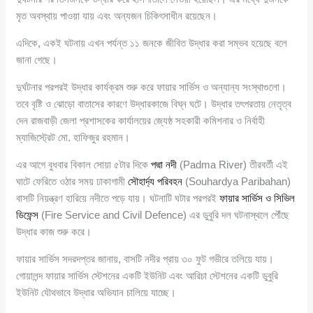
মৃত অবস্থায় পাওয়া যায় এবং অন্যজন চিকিৎসাধীন রয়েছেন।
এদিকে, একই ঘটনায় এখন পর্যন্ত ১১ জনকে জীবিত উদ্ধার করা সম্ভব হয়েছে বলে
জানা গেছে।
দুর্ঘটনার পরপরই উদ্ধার কার্যক্রম শুরু করে ফায়ার সার্ভিস ও অন্যান্য সংস্থাগুলো।
তবে বৃষ্টি ও ঝোড়ো বাতাসের কারণে উদ্ধারকাজে বিঘ্ন ঘটে। উদ্ধার তৎপরতায় নেতৃত্ব
দেন রাজবাড়ী জেলা প্রশাসকের কার্যালয়ের জ্যেষ্ঠ সহকারী কমিশনার ও নির্বাহী
ম্যাজিস্ট্রেট মো. হাফিজুর রহমান।
এর আগে বুধবার বিকাল সোয়া ৫টার দিকে
পদ্মা নদী
(Padma River) তীরবর্তী এই
ঘাটে ফেরিতে ওঠার সময় ঢাকাগামী
সৌহার্দ্য পরিবহন
(Souhardya Paribahan)
বাসটি নিয়ন্ত্রণ হারিয়ে নদীতে পড়ে যায়। ঘটনাটি ঘটার পরপরই
ফায়ার সার্ভিস ও সিভিল
ডিফেন্স
(Fire Service and Civil Defence) এর ডুবুরি দল ঘটনাস্থলে পৌঁছে
উদ্ধার কাজ শুরু করে।
ফায়ার সার্ভিস সদরদপ্তর জানায়, বাসটি নদীর প্রায় ৩০ ফুট গভীরে তলিয়ে যায়।
গোয়ালন্দ ফায়ার সার্ভিস স্টেশনের একটি ইউনিট এবং আরিচা স্টেশনের একটি ডুবুরি
ইউনিট যৌথভাবে উদ্ধার অভিযান চালিয়ে যাচ্ছে।