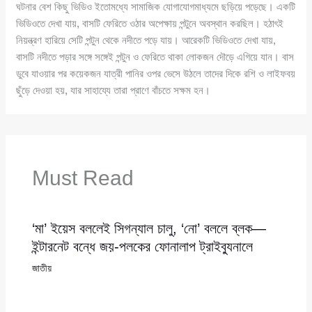
ঘটনার বেশ কিছু ভিডিও ইতোমধ্যে সামাজিক যোগাযোগমাধ্যমে ছড়িয়ে পড়েছে। একটি
ভিডিওতে দেখা যায়, বাসটি ফেরিতে ওঠার অপেক্ষায় পন্টুনে অবস্থান করছিল। হঠাৎই
নিয়ন্ত্রণ হারিয়ে সেটি পন্টুন থেকে নদীতে পড়ে যায়। আরেকটি ভিডিওতে দেখা যায়,
বাসটি নদীতে পড়ার সঙ্গে সঙ্গেই পন্টুন ও ফেরিতে থাকা লোকজন দৌড়ে এগিয়ে যান। বাস
ডুবে যাওয়ার পর কয়েকজন যাত্রী পানির ওপর ভেসে উঠলে তাদের দিকে রশি ও লাইফবয়
ছুঁড়ে দেওয়া হয়, যার সাহায্যে তারা প্রাণে বাঁচতে সক্ষম হন।
Must Read
‘মা’ ইয়েস বললেই সিগন্যাল চালু, ‘নো’ বললে ব্লক—
ইন্টারনেট বন্ধে জয়-পলকের ফোনালাপ ট্রাইব্যুনালে
জাতীয়