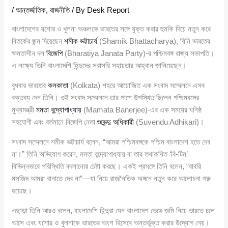
/
আন্তর্জাতিক
,
রাজনীতি
/ By
Desk Report
বাংলাদেশের যশোর ও খুলনা অঞ্চলকে ভারতের সঙ্গে যুক্ত করার হুমকি দিয়ে নতুন করে
বিতর্কের জন্ম দিয়েছেন
শমীক ভট্টাচার্য
(Shamik Bhattacharya), যিনি ভারতের
ক্ষমতাসীন দল
বিজেপি
(Bharatiya Janata Party)-র পশ্চিমবঙ্গ রাজ্য সভাপতি।
এ লক্ষ্যে তিনি বাংলাদেশি হিন্দুদের সরাসরি সহায়তার আহ্বান জানিয়েছেন।
বুধবার ভারতের
কলকাতা
(Kolkata) শহরে আয়োজিত এক সংবাদ সম্মেলনে এসব
বক্তব্য দেন তিনি। ওই সংবাদ সম্মেলনে তার পাশে উপস্থিত ছিলেন পশ্চিমবঙ্গের
মুখ্যমন্ত্রী
মমতা বন্দ্যোপাধ্যায়
(Mamata Banerjee)-এর এক সময়ের ঘনিষ্ঠ
সহযোগী এবং বর্তমানে বিজেপি নেতা
শুভেন্দু অধিকারী
(Suvendu Adhikari)।
সংবাদ সম্মেলনে শমীক ভট্টাচার্য বলেন, “আমরা পশ্চিমবঙ্গকে পশ্চিম বাংলাদেশ হতে দেব
না।” তিনি অভিযোগ করেন, মমতা বন্দ্যোপাধ্যায় বা তার তথাকথিত ‘বি-টিম’
বিভিন্নভাবে পরিস্থিতি বদলানোর চেষ্টা করছে। একই প্রসঙ্গে তিনি বলেন, “বাবরি
মসজিদ আমরা বানাতে দেব না”—যা নিয়ে রাজনৈতিক অঙ্গনে নতুন করে আলোচনা শুরু
হয়েছে।
এছাড়া তিনি আরও বলেন, বাংলাদেশি হিন্দুরা যেন বাংলাদেশ ভেঙে জমি নিয়ে ভারতে চলে
আসে এবং যশোর ও খুলনাকে ভারতের অংশ হিসেবে অন্তর্ভুক্ত করার উদ্যোগ নেয়।