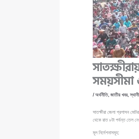
সাতক্ষীর
সময়সীমা 
/
অর্থনীতি
,
জাতীয় খবর
,
স্থান
সাতক্ষীরা জেলা প্রশাসন মোট
থেকে রাত ৮টা পর্যন্ত তেল ন
মূল নির্দেশনাসমূহ: