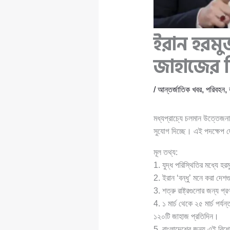
ইরান হরমুজ
জাহাজের ন
/
আন্তর্জাতিক খবর
,
পরিবহন
,
মধ্যপ্রাচ্যে চলমান উত্তেজনা
সুযোগ দিচ্ছে। এই পদক্ষেপ দে
মূল তথ্য:
1. যুদ্ধ পরিস্থিতির মধ্যে হ
2. ইরান ‘বন্ধু’ মনে করা দেশ
3. শত্রু রাষ্ট্রগুলোর জন্য প
4. ১ মার্চ থেকে ২৫ মার্চ প
১২০টি জাহাজ প্রতিদিন।
5. বাংলাদেশের জন্য এই বিশেষ