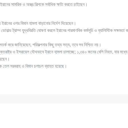
রানের সামরিক ও অস্ত্র শিল্পকে সর্বাধিক ক্ষতি করতে চাইছেন।
যে ইরানের ওপর বিমান হামলা বাড়ানোর নির্দেশ দিয়েছেন।
্ট ডোনাল্ড ট্রাম্প যুদ্ধবিরতি ঘোষণা করলে ইরানের পারমাণবিক কর্মসূচি ও ব্যালিস্টিক সক্ষম
তর্ক করে জানিয়েছেন, পরিকল্পনার কিছু তথ্য সত্য, তবে সব নিশ্চিত নয়।
ক্তরাষ্ট্র ও ইসরায়েল যৌথভাবে ইরানে হামলা চালাচ্ছে; ১,৩৪০ জনের বেশি নিহত, যার মধ্যে 
য়েছেন।
্বিক তেল সরবরাহ ও বিমান চলাচল ব্যাহত হয়েছে।