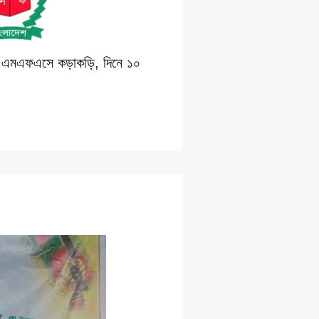
েখে এমএফএসে কড়াকড়ি, দিনে ১০