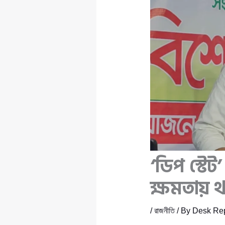
‘ডিপ স্টেট’
ক্ষমতায় 
/
রাজনীতি
/ By
Desk Rep