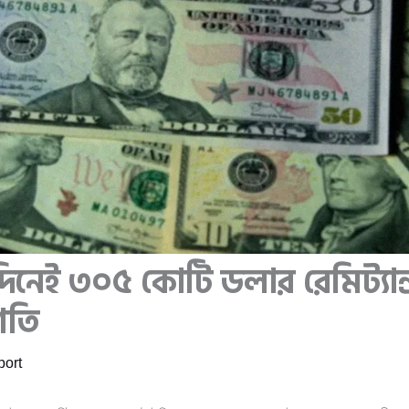
 দিনেই ৩০৫ কোটি ডলার রেমিট্যান্স
গতি
ort