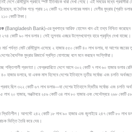
িনেই দেশে রেমিট্যান্স প্রবাহে স্পষ্ট ইতিবাচক ধারা দেখা গেছে। এই সময়ের মধ্যে প্রবাসী
াঠিয়েছেন, যা দৈনিক গড়ে প্রায় ১২ কোটি ৭১ লাখ ডলারের সমান। দেশীয় মুদ্রায় (প্রতি ডলার
ার ২১০ কোটি টাকা।
াংক
(Bangladesh Bank)-এর মুখপাত্র আরিফ হোসেন খান এই তথ্য নিশ্চিত করেছেন। 
ল ২৭৪ কোটি ৯০ লাখ ডলার। সেই তুলনায় এবছর উল্লেখযোগ্য হারে প্রবৃদ্ধি দেখা যাচ্ছে।
৪ মার্চ পর্যন্ত মোট রেমিট্যান্স এসেছে ২ হাজার ৫৫০ কোটি ৪০ লাখ ডলার, যা আগের বছরে
 দেশের বৈদেশিক মুদ্রার রিজার্ভে স্বস্তি যোগাচ্ছে বলে মনে করছেন সংশ্লিষ্টরা।
চ্ছে শক্তিশালী প্রবণতা। ফেব্রুয়ারিতে দেশে আসে ৩০২ কোটি ৭ লাখ ৬০ হাজার ডলার রেমিট
৪০ হাজার ডলারে, যা একক মাস হিসেবে দেশের ইতিহাসে তৃতীয় সর্বোচ্চ এবং চলতি অর্থবছরের
্স প্রবাহ ছিল ৩২২ কোটি ৬৭ লাখ ডলার—যা দেশের ইতিহাসে দ্বিতীয় সর্বোচ্চ এবং চলতি অর্
৫ লাখ ২০ হাজার, অক্টোবরে ২৫৬ কোটি ৩৪ লাখ ৮০ হাজার এবং সেপ্টেম্বরে ২৬৮ কোটি ৫
িল স্থিতিশীল। আগস্টে ২৪২ কোটি ১৮ লাখ ৯০ হাজার এবং জুলাইয়ে ২৪৭ কোটি ৮০ লাখ ডলার
বাচক ভিত্তি তৈরি করে দেয়।