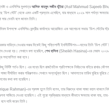
দেষ্টা ও এনসিপির মুখপাত্র
আসিফ মাহমুদ সজীব ভূঁইয়া
(Asif Mahmud Sajeeb Bhuiy
ে ‘ডিপ স্টেট’ থেকে এমন একটি প্রস্তাব এসেছিল, যার মাধ্যমে ২০২৯ সাল পর্যন্ত ক্ষমতায়
া সায় দেননি বলে জানান তিনি।
া দিবস উপলক্ষে এনসিপির কেন্দ্রীয় কার্যালয়ে আয়োজিত এক আলোচনা সভায় ‘ডিপ স্টেটের স্ট্
কার দায়িত্ব নেওয়ার শুরুর দিকেই কিছু শক্তিশালী ইনস্টিটিউশন—যাদের তিনি ‘ডিপ স্টে
তাব দেওয়া হয়। সেখানে বলা হয়েছিল,
শেখ হাসিনা
(Sheikh Hasina)-এর মেয়াদ ২০২৯ সাল 
ত্রে সহযোগিতা করা হবে।
 কিছু নির্দিষ্ট শর্তও ছিল। এর মধ্যে ছিল রাজনৈতিক প্রতিপক্ষকে নির্বাচনের বাইরে রাখার ক
 সাজা দীর্ঘায়িত করার পরিকল্পনাও সেখানে অন্তর্ভুক্ত ছিল। আদালতের তারিখ ঘুরিয়ে ঘুরিয়ে 
েকানোর কথা বলা হয়েছিল।
ique Rahman)-এর প্রসঙ্গ তুলে তিনি বলেন, তার বিরুদ্ধে থাকা সাজা বহাল থাকলে নির্
া সাজিয়ে দেওয়া হয়েছিল। এই পুরো প্রক্রিয়ার মাধ্যমে কীভাবে ক্ষমতায় থাকা যায়, তার একট
 বলে দাবি করেন তিনি।