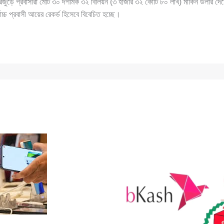
ুড়ে প্রবাসীরা মোট ৩০ দশমিক ৩২ বিলিয়ন (৩ হাজার ৩২ কোটি ৮০ লাখ) মার্কিন ডলার দেশ
োচ্চ প্রবাসী আয়ের রেকর্ড হিসেবে বিবেচিত হচ্ছে।