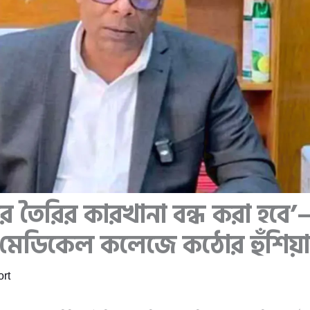
তার তৈরির কারখানা বন্ধ করা হবে’
 মেডিকেল কলেজে কঠোর হুঁশিয়া
rt