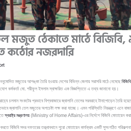
তেল মজুত ঠেকাতে মাঠে বিজিবি,
ে কঠোর নজরদারি
rt
 অননুমোদিত মজুতের আশঙ্কা তৈরি হওয়ায় দেশের বিভিন্ন জেলায় সরাসরি মাঠে নেমেছে
বিজিবি
োগ কর্মকর্তা মো. শরীফুল ইসলাম স্বাক্ষরিত এক বিজ্ঞপ্তিতে এ তথ্য জানানো হয়।
যপ্রাচ্যে চলমান সংকটের প্রভাবে বিশ্ববাজারে জ্বালানি তেলের সরবরাহে টানাপোড়েন তৈরি 
াবে জ্বালানি তেল মজুতের অপচেষ্টা লক্ষ করা যাচ্ছে। এমন পরিস্থিতি নিয়ন্ত্রণে এনে বাজা
রতে
স্বরাষ্ট্র মন্ত্রণালয়
(Ministry of Home Affairs)-এর নির্দেশে বিজিবি মোতায়েন কর
ত করতে বিজিবি সদর দফতরের তত্ত্বাবধানে পুরো মোতায়েন কার্যক্রম একটি সুসংগঠিত পরিকল্