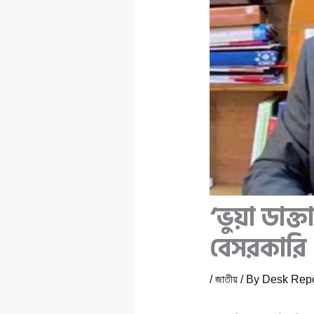
‘ভুয়া ডাক্
বেসরকারি
/
জাতীয়
/ By
Desk Repo