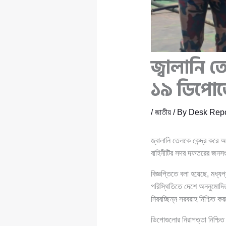
জ্বালানি 
১৯ ডিপোত
/
জাতীয়
/ By
Desk Repo
জ্বালানি তেলকে কেন্দ্র করে
বাহিনীটির সদর দফতরের জনসংয
বিজ্ঞপ্তিতে বলা হয়েছে, মধ্
পরিস্থিতিতে দেশে অননুমোদিতভ
নিরবচ্ছিন্ন সরবরাহ নিশ্চিত ক
ডিপোগুলোর নিরাপত্তা নিশ্চি