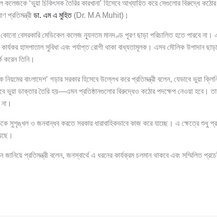
 কলেজকে ‘ভুয়া চিকিৎসক তৈরির কারখানা’ হিসেবে আখ্যায়িত করে সেগুলোর বিরুদ্ধে কঠোর ব্
াণ প্রতিমন্ত্রী
ডা. এম এ মুহিত
(Dr. M A Muhit)।
ানান, কোনো বেসরকারি মেডিকেল কলেজ ন্যূনতম মানদণ্ড পূরণ ছাড়া পরিচালিত হতে পারবে না। এক
ক, কার্যকর হাসপাতাল সুবিধা এবং পর্যাপ্ত রোগী থাকা বাধ্যতামূলক। এসব মৌলিক উপাদান ছা
্ক করেন তিনি।
নিয়মের বাংলাদেশ’ গড়ার সরকার হিসেবে উল্লেখ করে প্রতিমন্ত্রী বলেন, যেভাবে ভুয়া ক্লিনিক
াবে ভুয়া ডাক্তার তৈরি হয়—এমন প্রতিষ্ঠানগুলোর বিরুদ্ধেও কঠোর পদক্ষেপ নেওয়া হবে। তা
 না।
াতকে সুশৃঙ্খল ও জনবান্ধব করতে সরকার ধারাবাহিকভাবে কাজ করে যাচ্ছে। এ ক্ষেত্রে শুধু 
েছে।
নিয়ে প্রতিমন্ত্রী বলেন, জনস্বার্থে এ ধরনের কার্যক্রম চলমান থাকবে এবং সম্মিলিত প্রচেষ্টা