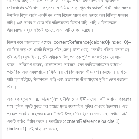
আক্ষেপের মধ্যেই সামনে আসছে এক বিস্তৃত অর্থনৈতিক অনিয়ম ও প্রভাবশালী
নেটওয়ার্কের অভিযোগ। অনুসন্ধানে উঠে এসেছে, পুলিশের কর্মকর্তা গাজী মোজাম্মেলের
উপার্জিত বিপুল অর্থের একটি বড় অংশ বিদেশে পাচার করা হয়েছে বলে বিভিন্ন মহলের
দাবি। এই অর্থের মাধ্যমে তাঁর ঘনিষ্ঠজনদের বিদেশে বাড়ি, গাড়ি ও বিলাসবহুল
জীবনযাপনের সুযোগ তৈরি হয়েছে, এমন অভিযোগও রয়েছে।
বিশেষ করে আলোচনায় এসেছে :contentReference[oaicite:0]{index=0}–
কে ঘিরে গড়ে ওঠা একটি বিস্তৃত পরিমণ্ডল। জানা গেছে, ‘বেনজীর পরিবার’ বলতে শুধু
তাঁর আত্মীয়স্বজনই নয়, তাঁর অধীনস্থ কিছু পলাতক পুলিশ কর্মকর্তাকেও বোঝানো
হচ্ছে। অভিযোগ রয়েছে, মোজাম্মেলের অর্থায়নে এসব ব্যক্তি ভারতসহ ইউরোপ,
আমেরিকা এবং মধ্যপ্রাচ্যের বিভিন্ন দেশে বিলাসবহুল জীবনযাপন করছেন। সেখানে
দামি অ্যাপার্টমেন্ট, বিলাসবহুল গাড়ি এবং উচ্চমানের জীবনযাত্রার সুবিধা ভোগ করছেন
তাঁরা।
একাধিক সূত্র জানায়, ‘আনন্দ পুলিশ হাউজিং সোসাইটি’ নামের একটি আবাসন প্রকল্পের
সঙ্গে ‘পুলিশ’ শব্দটি যুক্ত করা হয়েছে মূলত ব্যবসায়িক সুবিধা নেওয়ার উদ্দেশ্যে। এই
প্রকল্পে বেনজীর আহমেদকে একটি প্লট উপহার দিয়েছিলেন মোজাম্মেল, যেখানে তিনি
একটি বাড়িও নির্মাণ করেন। পরবর্তীতে :contentReference[oaicite:1]
{index=1} সেই বাড়ি জব্দ করেছে।