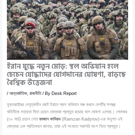
ইরান যুদ্ধে নতুন মোড়: স্থল অভিযান হলে
চেচেন যোদ্ধাদের যোগদানের ঘোষণা, বাড়ছে
বৈশ্বিক উত্তেজনা
/
আন্তর্জাতিক
,
রাজনীতি
/ By
Desk Report
যুক্তরাষ্ট্রের নেতৃত্বাধীন জোট ইরানে স্থল অভিযান শুরু করলে দেশটির সশস্ত্র
বাহিনীকে সহায়তা দিতে চেচেন যোদ্ধারা প্রস্তুত রয়েছে বলে ঘোষণা এসেছে। সোমবার
(৩০ মার্চ) চেচেন নেতা
রমজান কাদিরভ
(Ramzan Kadyrov)-এর অনুগত এই
যোদ্ধারা এক প্রতিবেদনে জানায়, তারা এই সংঘাতে সরাসরি অংশ নিতে প্রস্তুত।