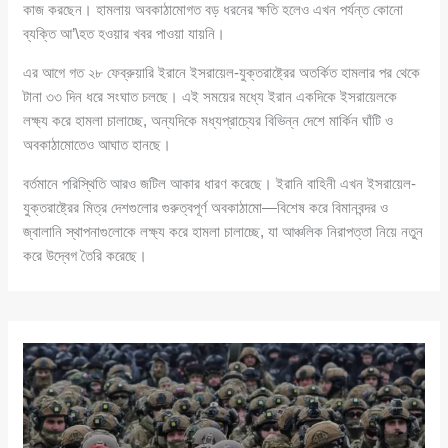
কাজ করছেন। হামলায় অবকাঠামোগত বড় ধরনের ক্ষতি হলেও এখন পর্যন্ত কোনো
ব্যক্তি আ’\হত হওয়ার খবর পাওয়া যায়নি।
এর আগে গত ২৮ ফেব্রুয়ারি ইরানে ইসরায়েল-যুক্তরাষ্ট্রের অতর্কিত হামলার পর থেকে
টানা ৩৩ দিন ধরে সংঘাত চলছে। এই সময়ের মধ্যে ইরান একদিকে ইসরায়েলকে
লক্ষ্য করে হামলা চালাচ্ছে, অন্যদিকে মধ্যপ্রাচ্যের বিভিন্ন দেশে মার্কিন ঘাঁটি ও
অবকাঠামোতেও আঘাত হানছে।
বর্তমানে পরিস্থিতি আরও জটিল আকার ধারণ করেছে। ইরানি বাহিনী এখন ইসরায়েল-
যুক্তরাষ্ট্রের মিত্র দেশগুলোর গুরুত্বপূর্ণ অবকাঠামো—বিশেষ করে বিমানবন্দর ও
জ্বালানি স্থাপনাগুলোকে লক্ষ্য করে হামলা চালাচ্ছে, যা আঞ্চলিক নিরাপত্তা নিয়ে নতুন
করে উদ্বেগ তৈরি করেছে।