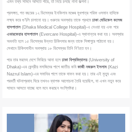
এমন তথ্য সামনে আসতে পারে, তা নিয়ে চলছে নানা জল্পনা।
প্রসঙ্গত, গত বছরের ১২ ডিসেম্বর ইনকিলাব মঞ্চের মুখপাত্র শরিফ ওসমান হাদিকে
লক্ষ্য করে গু’\লি চালানো হয়। গুরুতর অবস্থায় তাকে প্রথমে
ঢাকা মেডিকেল কলেজ
হাসপাতাল
(Dhaka Medical College Hospital)-এ নেওয়া হয় এবং পরে
এভারকেয়ার হাসপাতাল
(Evercare Hospital)-এ স্থানান্তর করা হয়। অবস্থার
অবনতি হলে ১৫ ডিসেম্বর উন্নত চিকিৎসার জন্য তাকে সিঙ্গাপুরে পাঠানো হয়।
সেখানে চিকিৎসাধীন অবস্থায় ১৮ ডিসেম্বর তিনি নি’\হত হন।
পরে তার মরদেহ দেশে ফিরিয়ে আনা হলে
ঢাকা বিশ্ববিদ্যালয়
(University of
Dhaka)-এর কেন্দ্রীয় মসজিদের পাশে জাতীয় কবি
কাজী নজরুল ইসলাম
(Kazi
Nazrul Islam)-এর সমাধির পাশে তাকে দাফন করা হয়। তার এই মৃত্যু এবং
পরবর্তী ঘটনাপ্রবাহ ঘিরে তখনও ব্যাপক আলোচনা তৈরি হয়েছিল, যা এখন নতুন করে
সামনে আসতে যাচ্ছে বলে মনে করছেন সংশ্লিষ্টরা।