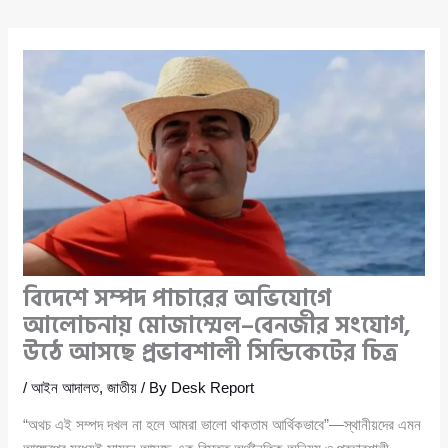
বিদেশে সম্পদ পাচারের অভিযোগে
আলোচনায় মোজাম্মেল–বেনজীর সংযোগ,
উঠে আসছে প্রভাবশালী সিন্ডিকেটের চিত্র
/
আইন আদালত
,
জাতীয়
/ By
Desk Report
“অথচ এই সম্পদ দখল না হলে আমরা ভালো থাকতাম আর্থিকভাবে”—স্থানীয়দের এমন