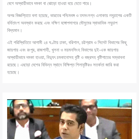
বেগে অস্থায়ীভাবে দমকা বা ঝোড়ো হাওয়া বয়ে যেতে পারে।
অপর বিজ্ঞপ্তিতে বলা হয়েছে, ভারতের পশ্চিমবঙ্গ ও তৎসংলগ্ন এলাকায় লঘুচাপের একটি
বর্ধিতাংশ অবস্থান করছে এবং দক্ষিণ বঙ্গোপসাগরে মৌসুমের স্বাভাবিক লঘুচাপ
বিদ্যমান।
এই পরিস্থিতিতে আগামী ২৪ ঘণ্টায় ঢাকা, বরিশাল, চট্টগ্রাম ও সিলেট বিভাগের কিছু
জায়গায় এবং রংপুর, রাজশাহী, খুলনা ও ময়মনসিংহ বিভাগের দুই-এক জায়গায়
অস্থায়ীভাবে দমকা হাওয়া, বিদ্যুৎ চমকানোসহ বৃষ্টি ও বজ্রসহ বৃষ্টিপাতের সম্ভাবনা
রয়েছে। এছাড়া দেশের বিভিন্ন স্থানে বিক্ষিপ্ত শিলাবৃষ্টিরও সতর্কতা জারি করা
হয়েছে।