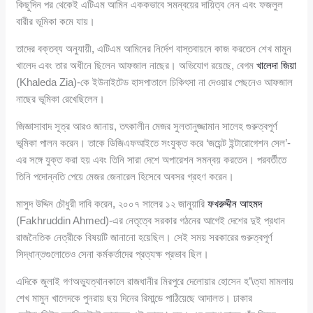
কিছুদিন পর থেকেই এটিএম আমিন এককভাবে সমন্বয়ের দায়িত্ব নেন এবং ফজলুল
বারীর ভূমিকা কমে যায়।
তাদের বক্তব্য অনুযায়ী, এটিএম আমিনের নির্দেশ বাস্তবায়নে কাজ করতেন শেখ মামুন
খালেদ এবং তার অধীনে ছিলেন আফজাল নাছের। অভিযোগ রয়েছে, বেগম
খালেদা জিয়া
(Khaleda Zia)-কে ইউনাইটেড হাসপাতালে চিকিৎসা না দেওয়ার পেছনেও আফজাল
নাছের ভূমিকা রেখেছিলেন।
জিজ্ঞাসাবাদ সূত্র আরও জানায়, তৎকালীন মেজর সুলতানুজ্জামান সালেহ গুরুত্বপূর্ণ
ভূমিকা পালন করেন। তাকে ডিজিএফআইতে সংযুক্ত করে ‘জয়েন্ট ইন্টারোগেশন সেল’-
এর সঙ্গে যুক্ত করা হয় এবং তিনি সারা দেশে অপারেশন সমন্বয় করতেন। পরবর্তীতে
তিনি পদোন্নতি পেয়ে মেজর জেনারেল হিসেবে অবসর গ্রহণ করেন।
মাসুদ উদ্দিন চৌধুরী দাবি করেন, ২০০৭ সালের ১২ জানুয়ারি
ফখরুদ্দীন আহমদ
(Fakhruddin Ahmed)-এর নেতৃত্বে সরকার গঠনের আগেই দেশের দুই প্রধান
রাজনৈতিক নেত্রীকে বিষয়টি জানানো হয়েছিল। সেই সময় সরকারের গুরুত্বপূর্ণ
সিদ্ধান্তগুলোতেও সেনা কর্মকর্তাদের প্রত্যক্ষ প্রভাব ছিল।
এদিকে জুলাই গণঅভ্যুত্থানকালে রাজধানীর মিরপুরে দেলোয়ার হোসেন হ’\ত্যা মামলায়
শেখ মামুন খালেদকে পুনরায় ছয় দিনের রিমান্ডে পাঠিয়েছে আদালত। ঢাকার