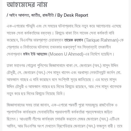
আহমেদের নাম
/
আইন আদালত
,
জাতীয়
,
রাজনীতি
/ By
Desk Report
এক-এগারোর পটভূমি এবং সে সময়ের ঘটনাপ্রবাহ ঘিরে নতুন করে আলোচনায় এসেছে
সাবেক সেনা কর্মকর্তাদের বক্তব্য। রিমান্ডে থাকা তিন সাবেক সেনা কর্মকর্তা দাবি
করেছেন, বিএনপির ভারপ্রাপ্ত চেয়ারম্যান
তারেক রহমান
(Tarique Rahman)-কে
গ্রেপ্তার ও নির্যাতনের ঘটনাসহ তখনকার গুরুত্বপূর্ণ সব সিদ্ধান্তই তৎকালীন
সেনাপ্রধান
মঈন ইউ আহমেদ
(Moeen U Ahmed)-এর নির্দেশে হয়েছিল।
ঢাকা মহানগর গোয়েন্দা পুলিশের জিজ্ঞাসাবাদে থাকা লে. জেনারেল (অব.) মাসুদ উদ্দিন
চৌধুরী, লে. জেনারেল (অব.) শেখ মামুন খালেদ এবং বরখাস্ত লেফটেন্যান্ট কর্নেল মো.
আফজাল নাছের এ দাবি করেছেন বলে সংশ্লিষ্ট সূত্র জানিয়েছে। এর মধ্যে মাসুদ
উদ্দিন চৌধুরী ও আফজাল নাছের ছয় দিনের রিমান্ডে রয়েছেন, আর শেখ মামুন খালেদকে
নতুন করে ছয় দিনের রিমান্ডে নিয়েছে ডিবি।
জিজ্ঞাসাবাদের সময় তারা জানান, এক-এগারো পরবর্তী পুরো সময়জুড়ে রাজনৈতিক ও
প্রশাসনিক কার্যক্রমে সেনাবাহিনীর প্রভাবশালী কর্মকর্তারা প্রত্যক্ষভাবে জড়িত
ছিলেন। আওয়ামী লীগের কার্যক্রম তদারকি করতেন মেজর জেনারেল (অব.) এটিএম
আমিন, আর বিএনপির অংশ দেখতেন ব্রিগেডিয়ার জেনারেল (অব.) ফজলুল বারী। তবে