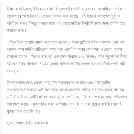
ইরানের অভিযোগ, ইউক্রেন সরাসরি যুক্তরাষ্ট্র ও ইসরায়েলের নেতৃত্বাধীন সামরিক
আগ্রাসনে অংশ নিচ্ছে। তেহরান সতর্ক করে বলেছে, এই ধরনের হস্তক্ষেপ যুদ্ধের
পরিধিকে আরও বিস্তৃত করতে পারে এবং আন্তর্জাতিক স্থিতিশীলতার জন্য হুমকি হয়ে
দাঁড়াতে পারে।
এদিকে ইরানও পাল্টা হামলা অব্যাহত রেখেছে। ইসরায়েলি সামরিক অবস্থান এবং ওই
অঞ্চলে থাকা মার্কিন ঘাঁটিগুলো লক্ষ্য করে একাধিক দফায় ক্ষেপণাস্ত্র ও ড্রোন হামলা
চালানো হয়েছে। বিশেষ করে গত এক মাসে মিনাবে ১৭০ জনেরও বেশি স্কুলশিক্ষার্থীসহ
বহু বেসামরিক নাগরিক নি’\হত হওয়ার ঘটনায় দেশটির জনগণের মধ্যে তীব্র ক্ষোভ সৃষ্টি
হয়েছে।
বিশ্লেষকদের মতে, চেচেন যোদ্ধাদের সম্ভাব্য অংশগ্রহণ এবং ইউক্রেনীয়
বিশেষজ্ঞদের উপস্থিতি এই সংঘাতকে কেবল আঞ্চলিক পর্যায়ে সীমাবদ্ধ রাখছে না; বরং
এটি ধীরে ধীরে একটি বৈশ্বিক প্রক্সি যুদ্ধে রূপ নিচ্ছে। বিশ্ব সম্প্রদায় এখন গভীরভাবে
পর্যবেক্ষণ করছে—যুক্তরাষ্ট্র স্থল অভিযানে যায় কি না এবং চেচেন বাহিনী সরাসরি
যুদ্ধে অংশ নেয় কি না।
সূত্র: প্যালেস্টাইন করনিকলস