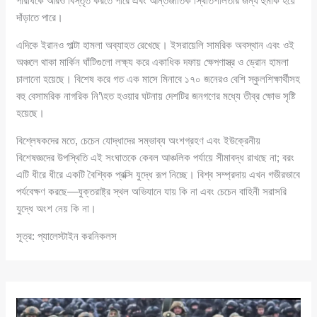
পরিধিকে আরও বিস্তৃত করতে পারে এবং আন্তর্জাতিক স্থিতিশীলতার জন্য হুমকি হয়ে
দাঁড়াতে পারে।
এদিকে ইরানও পাল্টা হামলা অব্যাহত রেখেছে। ইসরায়েলি সামরিক অবস্থান এবং ওই
অঞ্চলে থাকা মার্কিন ঘাঁটিগুলো লক্ষ্য করে একাধিক দফায় ক্ষেপণাস্ত্র ও ড্রোন হামলা
চালানো হয়েছে। বিশেষ করে গত এক মাসে মিনাবে ১৭০ জনেরও বেশি স্কুলশিক্ষার্থীসহ
বহু বেসামরিক নাগরিক নি’\হত হওয়ার ঘটনায় দেশটির জনগণের মধ্যে তীব্র ক্ষোভ সৃষ্টি
হয়েছে।
বিশ্লেষকদের মতে, চেচেন যোদ্ধাদের সম্ভাব্য অংশগ্রহণ এবং ইউক্রেনীয়
বিশেষজ্ঞদের উপস্থিতি এই সংঘাতকে কেবল আঞ্চলিক পর্যায়ে সীমাবদ্ধ রাখছে না; বরং
এটি ধীরে ধীরে একটি বৈশ্বিক প্রক্সি যুদ্ধে রূপ নিচ্ছে। বিশ্ব সম্প্রদায় এখন গভীরভাবে
পর্যবেক্ষণ করছে—যুক্তরাষ্ট্র স্থল অভিযানে যায় কি না এবং চেচেন বাহিনী সরাসরি
যুদ্ধে অংশ নেয় কি না।
সূত্র: প্যালেস্টাইন করনিকলস