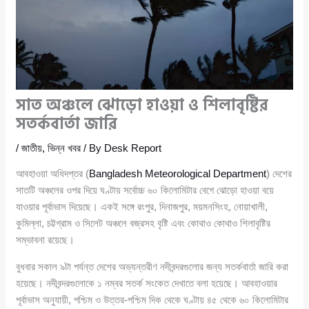
সাত অঞ্চলে ঝোড়ো হাওয়া ও শিলাবৃষ্টির
সতর্কবার্তা জারি
/
জাতীয়
,
ভিন্ন খবর
/ By
Desk Report
আবহাওয়া অধিদপ্তর (
Bangladesh Meteorological Department
) দেশের
সাতটি অঞ্চলের ওপর দিয়ে ঘণ্টায় সর্বোচ্চ ৬০ কিলোমিটার বেগে ঝোড়ো হাওয়া বয়ে
যাওয়ার পূর্বাভাস দিয়েছে। একই সঙ্গে রংপুর, দিনাজপুর, ময়মনসিংহ, নোয়াখালী,
কুমিল্লা, চট্টগ্রাম ও সিলেট অঞ্চলে বজ্রসহ বৃষ্টি এবং কোথাও কোথাও শিলাবৃষ্টির
সম্ভাবনা রয়েছে।
বুধবার সকাল ৯টা পর্যন্ত দেশের অভ্যন্তরীণ নদীবন্দরগুলোর জন্য সতর্কবার্তা জারি করা
হয়েছে। নদীবন্দরগুলোকে ১ নম্বর সতর্ক সংকেত দেখাতে বলা হয়েছে। আবহাওয়ার
পূর্বাভাস অনুযায়ী, পশ্চিম ও উত্তর-পশ্চিম দিক থেকে ঘণ্টায় ৪৫ থেকে ৬০ কিলোমিটার