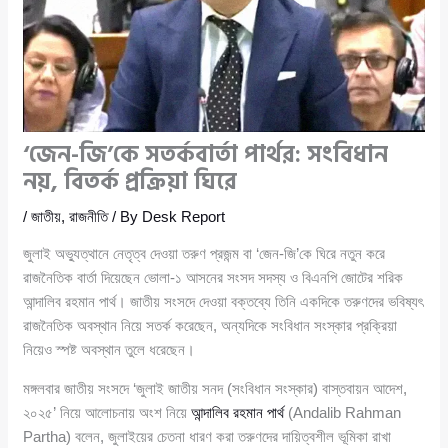
‘জেন-জি’কে সতর্কবার্তা পার্থর: সংবিধান
নয়, বিতর্ক প্রক্রিয়া ঘিরে
/
জাতীয়
,
রাজনীতি
/ By
Desk Report
জুলাই অভ্যুত্থানে নেতৃত্ব দেওয়া তরুণ প্রজন্ম বা ‘জেন-জি’কে ঘিরে নতুন করে
রাজনৈতিক বার্তা দিয়েছেন ভোলা-১ আসনের সংসদ সদস্য ও বিএনপি জোটের শরিক
আন্দালিব রহমান পার্থ। জাতীয় সংসদে দেওয়া বক্তব্যে তিনি একদিকে তরুণদের ভবিষ্যৎ
রাজনৈতিক অবস্থান নিয়ে সতর্ক করেছেন, অন্যদিকে সংবিধান সংস্কার প্রক্রিয়া
নিয়েও স্পষ্ট অবস্থান তুলে ধরেছেন।
মঙ্গলবার জাতীয় সংসদে ‘জুলাই জাতীয় সনদ (সংবিধান সংস্কার) বাস্তবায়ন আদেশ,
২০২৫’ নিয়ে আলোচনায় অংশ নিয়ে
আন্দালিব রহমান পার্থ
(Andalib Rahman
Partha) বলেন, জুলাইয়ের চেতনা ধারণ করা তরুণদের দায়িত্বশীল ভূমিকা রাখা