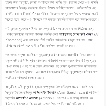
তাদের ভাষ্য অনুযায়ী, চলমান সংঘাতকে তারা ‘ধর্মীয় যুদ্ধ’ হিসেবে দেখছে এবং মার্কিন
আগ্রাসনের বিরুদ্ধে লড়াইকে ‘জিহাদ’ হিসেবে অভিহিত করেছে। কাদিরভপন্থি এই
বাহিনী, যারা ‘কাদিরভতসি’ নামে পরিচিত, নিজেদের অবস্থানকে ‘শুভ ও অশুভের’ লড়াই
হিসেবে তুলে ধরেছে এবং ইরানকে রক্ষা করাকে আদর্শিক দায়িত্ব বলে উল্লেখ করেছে।
এই যুদ্ধের সূত্রপাত ঘটে গত ২৮ ফেব্রুয়ারি, যখন তেহরান ও ওয়াশিংটনের মধ্যে
পরমাণু আলোচনা চলাকালে ইরানের সর্বোচ্চ নেতা
আয়াতুল্লাহ সৈয়দ আলী খামেনি
(Ali
Khamenei) এবং কয়েকজন শীর্ষ সামরিক কর্মকর্তাকে হ’\ত্যা করা হয়। সেই
ঘটনার পর থেকেই সংঘাত ধীরে ধীরে আঞ্চলিক সংকটে রূপ নেয়।
গত কয়েক সপ্তাহ ধরে ইরানে যুক্তরাষ্ট্র ও ইসরায়েলের ধারাবাহিক বিমান হামলার
প্রেক্ষাপটে ওয়াশিংটন স্থল অভিযানের পরিকল্পনা করছে—এমন খবর বিভিন্ন সূত্রে
পাওয়া যাচ্ছে। এরই মধ্যে চেচেন যোদ্ধাদের এই ঘোষণা ভূ-রাজনৈতিক সমীকরণকে
আরও জটিল করে তুলেছে। এর আগে ইউক্রেনসহ বিভিন্ন যুদ্ধক্ষেত্রে রাশিয়ার পক্ষে
লড়াইয়ের অভিজ্ঞতা তাদের রয়েছে।
অন্যদিকে, এই যুদ্ধে ইউক্রেনের সম্পৃক্ততা নিয়েও উদ্বেগ বাড়ছে। জাতিসংঘে
নিযুক্ত ইরানের রাষ্ট্রদূত
আমির সাইদ ইরাভানি
(Amir Saeid Iravani) জাতিসংঘ
মহাসচিব
আন্তোনিও গুতেরেস
(Antonio Guterres)-এর কাছে পাঠানো এক
চিঠিতে দাবি করেছেন, কিয়েভ এই অঞ্চলে ‘শত শত বিশেষজ্ঞ’ পাঠিয়েছে।