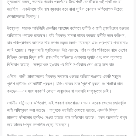
সূত্রগুলো বলছে, ক্ষমতার প্রভাব প্রদর্শনের উদ্দেশ্যেই বেনজীরকে ওই প্লট দেওয়া
হয়েছিল। একইসঙ্গে তাঁর নাম ব্যবহার করে নানা সুবিধা নেওয়ার অভিযোগও উঠেছে
মোজাম্মেলের বিরুদ্ধে।
উল্লেখ্য, সাবেক আইজিপি বেনজীর আহমেদ বর্তমানে দুর্নীতি ও মানি লন্ডারিংয়ের গুরুতর
অভিযোগে পলাতক রয়েছেন। তাঁর বিরুদ্ধে মামলা দায়ের করেছে দুর্নীতি দমন কমিশন,
যার পরিপ্রেক্ষিতে আদালত তাঁর সম্পদ জব্দের নির্দেশ দিয়েছেন এবং গ্রেপ্তারি পরোয়ানাও
জারি হয়েছে। অনুসন্ধানী প্রতিবেদনে উঠে এসেছে, তাঁর ও তাঁর পরিবারের নামে দেশের
বিভিন্ন জেলায় বিপুল জমি, রাজধানীর অভিজাত এলাকায় ফ্ল্যাট এবং নানা ব্যবসায়
বিনিয়োগ রয়েছে। তদন্ত শুরু হওয়ার পর তিনি সপরিবারে দেশ ছেড়ে চলে যান।
এদিকে, গাজী মোজাম্মেলের বিরুদ্ধে সবচেয়ে গুরুতর অভিযোগগুলোর একটি ‘আনন্দ
পুলিশ হাউজিং সোসাইটি’ প্রকল্প। যদিও নামের সঙ্গে ‘পুলিশ’ যুক্ত, সংশ্লিষ্টরা দাবি
করছেন—এর সঙ্গে সরকারি কোনো অনুমোদন বা সরাসরি সম্পৃক্ততা নেই।
স্থানীয় বাসিন্দাদের অভিযোগ, এই প্রকল্প বাস্তবায়নের জন্য অনেক ক্ষেত্রে জোরপূর্বক
জমি অধিগ্রহণ করা হয়েছে। মানুষকে ভয়ভীতি দেখানো হয়েছে, এমনকি মিথ্যা
মামলায় ফাঁসানোর হুমকিও দেওয়া হয়েছে বলে অভিযোগ রয়েছে। ফলে অনেকেই বাধ্য
হয়ে তাঁদের পৈতৃক সম্পত্তি ছেড়ে দিয়েছেন।