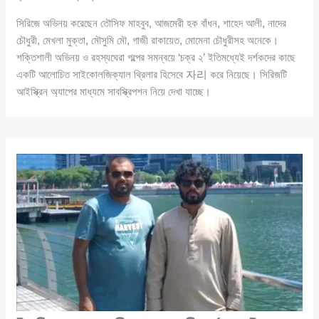
সিরিজে অভিনয় করেছেন তৌসিফ মাহবুব, আজমেরী হক বাঁধন, শাহেদ আলী, নাদের
চৌধুরী, মেখলা মুক্তা, মৌসুমি মৌ, গাজী রাকায়েত, মোমেনা চৌধুরীসহ অনেকে।
শক্তিশালী অভিনয় ও রহস্যঘেরা গল্পের সমন্বয়ে ‘চক্র ২’ ইতিমধ্যেই দর্শকদের কাছে
একটি আলোচিত সাইকোলজিক্যাল থ্রিলার হিসেবে 자리 করে নিয়েছে। সিরিজটি
আইস্ক্রিন অ্যাপের মাধ্যমে সাবস্ক্রিপশন নিয়ে দেখা যাচ্ছে।