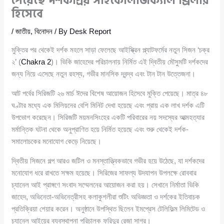
পেয়েছে দর্শকপ্রিয় সাইকোলজিক্যাল থ্রিলার
হিসেবে
/
জাতীয়
,
বিনোদন
/ By
Desk Report
মুক্তির পর থেকেই দর্শক মহলে সাড়া ফেলেছে আইস্ক্রিন প্ল্যাটফর্মের নতুন সিজন ‘চক্র
২’ (
Chakra 2
)। ভিকি জাহেদের পরিচালনায় নির্মিত এই দ্বিতীয় মৌসুমটি দর্শকদের
জন্য নিয়ে এসেছে নতুন রহস্য, গভীর মানসিক দ্বন্দ্ব এবং টান টান উত্তেজনা।
আট পর্বের সিরিজটি ২৬ মার্চ ঈদের বিশেষ আয়োজন হিসেবে মুক্তি পেয়েছে। মাত্র ৪৮
ঘণ্টার মধ্যে এক মিলিয়নের বেশি মিনিট দেখা হয়েছে এবং প্রায় এক লাখ দর্শক এটি
উপভোগ করেছেন। সিরিজটি ময়মনসিংহের একটি পরিবারের নয় সদস্যের আত্মহত্যার
মর্মান্তিক ঘটনা থেকে অনুপ্রাণিত হয়ে নির্মিত হয়েছে এবং শুরু থেকেই দর্শক-
সমালোচকের মনোযোগ কেড়ে নিয়েছে।
দ্বিতীয় সিজনে গল্প আরও জটিল ও মনস্তাত্ত্বিকভাবে গভীর হয়ে উঠেছে, যা দর্শকদের
মনোযোগ ধরে রাখতে সক্ষম হয়েছে। সিরিজের সাফল্য উদযাপন উপলক্ষে রোববার
চ্যানেল আই প্রাঙ্গণে সংবাদ সম্মেলনের আয়োজন করা হয়। সেখানে নির্মাতা ভিকি
জাহেদ, অভিনেতা-অভিনেত্রীসহ কলাকুশলীরা শুটিং অভিজ্ঞতা ও দর্শকের ইতিবাচক
প্রতিক্রিয়া শেয়ার করেন। অনুষ্ঠানে উপস্থিত ছিলেন ইমপ্রেস টেলিফিল্ম লিমিটেড ও
চ্যানেল আইয়ের ব্যবস্থাপনা পরিচালক ফরিদুর রেজা সাগর।