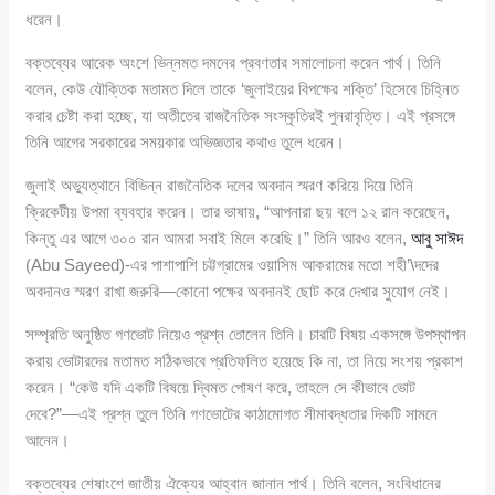
ধরেন।
বক্তব্যের আরেক অংশে ভিন্নমত দমনের প্রবণতার সমালোচনা করেন পার্থ। তিনি
বলেন, কেউ যৌক্তিক মতামত দিলে তাকে ‘জুলাইয়ের বিপক্ষের শক্তি’ হিসেবে চিহ্নিত
করার চেষ্টা করা হচ্ছে, যা অতীতের রাজনৈতিক সংস্কৃতিরই পুনরাবৃত্তি। এই প্রসঙ্গে
তিনি আগের সরকারের সময়কার অভিজ্ঞতার কথাও তুলে ধরেন।
জুলাই অভ্যুত্থানে বিভিন্ন রাজনৈতিক দলের অবদান স্মরণ করিয়ে দিয়ে তিনি
ক্রিকেটীয় উপমা ব্যবহার করেন। তার ভাষায়, “আপনারা ছয় বলে ১২ রান করেছেন,
কিন্তু এর আগে ৩০০ রান আমরা সবাই মিলে করেছি।” তিনি আরও বলেন,
আবু সাঈদ
(Abu Sayeed)-এর পাশাপাশি চট্টগ্রামের ওয়াসিম আকরামের মতো শহী’\দদের
অবদানও স্মরণ রাখা জরুরি—কোনো পক্ষের অবদানই ছোট করে দেখার সুযোগ নেই।
সম্প্রতি অনুষ্ঠিত গণভোট নিয়েও প্রশ্ন তোলেন তিনি। চারটি বিষয় একসঙ্গে উপস্থাপন
করায় ভোটারদের মতামত সঠিকভাবে প্রতিফলিত হয়েছে কি না, তা নিয়ে সংশয় প্রকাশ
করেন। “কেউ যদি একটি বিষয়ে দ্বিমত পোষণ করে, তাহলে সে কীভাবে ভোট
দেবে?”—এই প্রশ্ন তুলে তিনি গণভোটের কাঠামোগত সীমাবদ্ধতার দিকটি সামনে
আনেন।
বক্তব্যের শেষাংশে জাতীয় ঐক্যের আহ্বান জানান পার্থ। তিনি বলেন, সংবিধানের