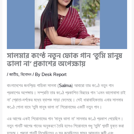
সালমার কণ্ঠে নতুন ফোক গান ‘তুমি মানুষ
ভালা না’ প্রকাশের অপেক্ষায়
/
জাতীয়
,
বিনোদন
/ By
Desk Report
বাংলাদেশের জনপ্রিয় গায়িকা সালমা (
Salma
) আবারো তার কণ্ঠে নতুন গান
প্রকাশের অপেক্ষায়। সম্প্রতি তার কণ্ঠে প্রকাশিত বিরহের গান ‘এমন ভালোবাসা চাই
না’ শ্রোতা-দর্শকের মধ্যে ব্যাপক সাড়া ফেলেছে। সেই ধারাবাহিকতায় এবার সালমার
কণ্ঠে শোনা যাবে ‘তুমি মানুষ ভালা না’ শিরোনামের একটি নতুন গান।
এর আগের একই শিরোনামের গান ‘মানুষ ভালা না’ সালমার কণ্ঠে প্রকাশ পেয়েছিল।
নতুন গানটি আগের গানের অনুকরণে তৈরি হলেও শিরোনামে শুধু ‘তুমি’ শব্দটি যুক্ত করা
হয়েছে। পুরনো গানটি লিখেছিলেন ও সুর করেছিলেন মামুন আফনান রুমী এবং