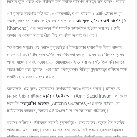
হিসেবে তুলে ধরেছে এবং ইরানকে রক্ষা করাকে আদর্শিক দায়িত্ব বলে উল্লেখ করেছে।
এই যুদ্ধের সূত্রপাত ঘটে গত ২৮ ফেব্রুয়ারি, যখন তেহরান ও ওয়াশিংটনের মধ্যে
পরমাণু আলোচনা চলাকালে ইরানের সর্বোচ্চ নেতা
আয়াতুল্লাহ সৈয়দ আলী খামেনি
(Ali
Khamenei) এবং কয়েকজন শীর্ষ সামরিক কর্মকর্তাকে হ’\ত্যা করা হয়। সেই
ঘটনার পর থেকেই সংঘাত ধীরে ধীরে আঞ্চলিক সংকটে রূপ নেয়।
গত কয়েক সপ্তাহ ধরে ইরানে যুক্তরাষ্ট্র ও ইসরায়েলের ধারাবাহিক বিমান হামলার
প্রেক্ষাপটে ওয়াশিংটন স্থল অভিযানের পরিকল্পনা করছে—এমন খবর বিভিন্ন সূত্রে
পাওয়া যাচ্ছে। এরই মধ্যে চেচেন যোদ্ধাদের এই ঘোষণা ভূ-রাজনৈতিক সমীকরণকে
আরও জটিল করে তুলেছে। এর আগে ইউক্রেনসহ বিভিন্ন যুদ্ধক্ষেত্রে রাশিয়ার পক্ষে
লড়াইয়ের অভিজ্ঞতা তাদের রয়েছে।
অন্যদিকে, এই যুদ্ধে ইউক্রেনের সম্পৃক্ততা নিয়েও উদ্বেগ বাড়ছে। জাতিসংঘে
নিযুক্ত ইরানের রাষ্ট্রদূত
আমির সাইদ ইরাভানি
(Amir Saeid Iravani) জাতিসংঘ
মহাসচিব
আন্তোনিও গুতেরেস
(Antonio Guterres)-এর কাছে পাঠানো এক
চিঠিতে দাবি করেছেন, কিয়েভ এই অঞ্চলে ‘শত শত বিশেষজ্ঞ’ পাঠিয়েছে।
ইরানের অভিযোগ, ইউক্রেন সরাসরি যুক্তরাষ্ট্র ও ইসরায়েলের নেতৃত্বাধীন সামরিক
আগ্রাসনে অংশ নিচ্ছে। তেহরান সতর্ক করে বলেছে, এই ধরনের হস্তক্ষেপ যুদ্ধের