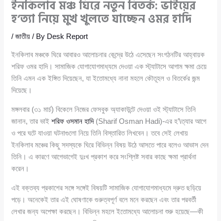
ইনকিলাব মঞ্চ ঘিরে নতুন বিতর্ক: ভাইয়ের
হ’ত্যা নিয়ে মুখ খুলতে যাচ্ছেন ওমর হাদি
/
জাতীয়
/ By
Desk Report
ইনকিলাব মঞ্চকে ঘিরে আবারও আলোচনার কেন্দ্রে উঠে এসেছেন সংগঠনটির আহ্বায়ক
শরিফ ওমর হাদি। সামাজিক যোগাযোগমাধ্যমে দেওয়া এক স্ট্যাটাসে আগাম ক্ষমা চেয়ে
তিনি এমন এক ইঙ্গিত দিয়েছেন, যা ইতোমধ্যে নানা মহলে কৌতূহল ও বিতর্কের জন্ম
দিয়েছে।
মঙ্গলবার (৩১ মার্চ) বিকেলে নিজের ফেসবুক অ্যাকাউন্টে দেওয়া ওই স্ট্যাটাসে তিনি
জানান, তার ভাই
শরিফ ওসমান হাদি
(Sharif Osman Hadi)-এর হ’\ত্যার আগে
ও পরে ঘটে যাওয়া ঘটনাগুলো নিয়ে তিনি বিস্তারিত লিখবেন। তবে সেই লেখায়
ইনকিলাব মঞ্চের কিছু সদস্যকে ঘিরে বিভিন্ন বিষয় উঠে আসতে পারে বলেও আভাস দেন
তিনি। এ কারণে আগেভাগেই দুঃখ প্রকাশ করে সংশ্লিষ্ট সবার কাছে ক্ষমা প্রার্থনা
করেন।
এই বক্তব্য প্রকাশের সঙ্গে সঙ্গেই বিষয়টি সামাজিক যোগাযোগমাধ্যমে দ্রুত ছড়িয়ে
পড়ে। অনেকেই তার এই ঘোষণাকে গুরুত্বপূর্ণ বলে মনে করছেন এবং তার পরবর্তী
লেখার জন্য অপেক্ষা করছেন। বিভিন্ন মহলে ইতোমধ্যে আলোচনা শুরু হয়েছে—কী