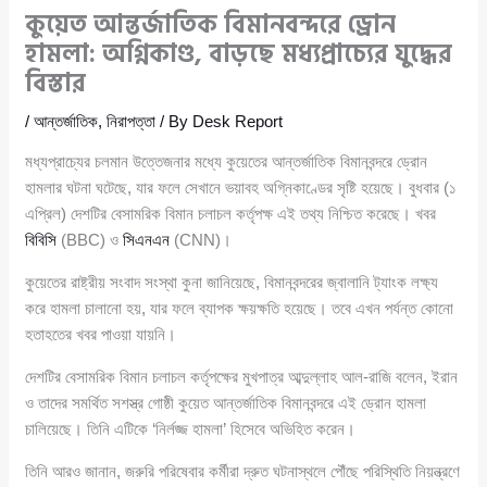
কুয়েত আন্তর্জাতিক বিমানবন্দরে ড্রোন
হামলা: অগ্নিকাণ্ড, বাড়ছে মধ্যপ্রাচ্যের যুদ্ধের
বিস্তার
/
আন্তর্জাতিক
,
নিরাপত্তা
/ By
Desk Report
মধ্যপ্রাচ্যের চলমান উত্তেজনার মধ্যে কুয়েতের আন্তর্জাতিক বিমানবন্দরে ড্রোন
হামলার ঘটনা ঘটেছে, যার ফলে সেখানে ভয়াবহ অগ্নিকাণ্ডের সৃষ্টি হয়েছে। বুধবার (১
এপ্রিল) দেশটির বেসামরিক বিমান চলাচল কর্তৃপক্ষ এই তথ্য নিশ্চিত করেছে। খবর
বিবিসি
(BBC) ও
সিএনএন
(CNN)।
কুয়েতের রাষ্ট্রীয় সংবাদ সংস্থা কুনা জানিয়েছে, বিমানবন্দরের জ্বালানি ট্যাংক লক্ষ্য
করে হামলা চালানো হয়, যার ফলে ব্যাপক ক্ষয়ক্ষতি হয়েছে। তবে এখন পর্যন্ত কোনো
হতাহতের খবর পাওয়া যায়নি।
দেশটির বেসামরিক বিমান চলাচল কর্তৃপক্ষের মুখপাত্র আব্দুল্লাহ আল-রাজি বলেন, ইরান
ও তাদের সমর্থিত সশস্ত্র গোষ্ঠী কুয়েত আন্তর্জাতিক বিমানবন্দরে এই ড্রোন হামলা
চালিয়েছে। তিনি এটিকে ‘নির্লজ্জ হামলা’ হিসেবে অভিহিত করেন।
তিনি আরও জানান, জরুরি পরিষেবার কর্মীরা দ্রুত ঘটনাস্থলে পৌঁছে পরিস্থিতি নিয়ন্ত্রণে