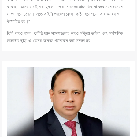
করেছে—এসব যাচাই করা হয় না। তারা নিজেদের নামে কিছু না করে নামে-বেনামে
সম্পদ গড়ে তোলে। এতে আইনি পদক্ষেপ নেওয়া কঠিন হয়ে পড়ে, আর অন্যরাও
উৎসাহিত হয়।”
তিনি আরও বলেন, দুর্নীতি দমন সংস্থাগুলোর আরও সক্রিয় ভূমিকা এবং সার্বক্ষণিক
নজরদারি ছাড়া এ ধরনের অনিয়ম প্রতিরোধ করা সম্ভব নয়।