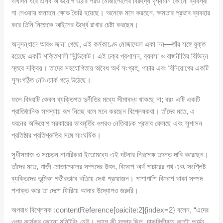
দীর্ঘদিন ধরে এসব অভিযোগ ওঠার পরও মোজাম্মেলের বিরুদ্ধে দৃশ্যমান কোনো ব্যবস্থা
না নেওয়ায় জনমনে ক্ষোভ তৈরি হয়েছে। অনেকে মনে করছেন, ক্ষমতার প্রভাব ব্যবহার
করে তিনি নিজেকে আইনের ঊর্ধ্বে রাখার চেষ্টা করছেন।
অনুসন্ধানে আরও জানা গেছে, এই কর্মকাণ্ডে মোজাম্মেল একা নন—তাঁর সঙ্গে যুক্ত
রয়েছে একটি শক্তিশালী সিন্ডিকেট। এই চক্র প্রশাসন, ব্যবসা ও রাজনীতির বিভিন্ন
স্তরে সক্রিয়। তাদের সহযোগিতায় অবৈধ অর্থ সংগ্রহ, পাচার এবং বিনিয়োগের একটি
সুসংগঠিত নেটওয়ার্ক গড়ে উঠেছে।
ফলে বিষয়টি কেবল ব্যক্তিগত দুর্নীতির মধ্যে সীমাবদ্ধ থাকছে না; বরং এটি একটি
প্রাতিষ্ঠানিক সমস্যায় রূপ নিচ্ছে বলে মনে করছেন বিশ্লেষকরা। তাঁদের মতে, এ
ধরনের অভিযোগ সরকারের ভাবমূর্তির ওপরও নেতিবাচক প্রভাব ফেলছে এবং সুশাসন
প্রতিষ্ঠার প্রতিশ্রুতির সঙ্গে সাংঘর্ষিক।
সুধীসমাজ ও সচেতন নাগরিকরা ইতোমধ্যে এই ঘটনার নিরপেক্ষ তদন্ত দাবি করেছেন।
তাঁদের মতে, গাজী মোজাম্মেলের সম্পদের উৎস, বিদেশে অর্থ পাচারের পথ এবং সংশ্লিষ্ট
ব্যক্তিদের ভূমিকা গভীরভাবে খতিয়ে দেখা প্রয়োজন। পাশাপাশি বিদেশে থাকা সম্পদ
শনাক্ত করে তা দেশে ফিরিয়ে আনার উদ্যোগও জরুরি।
অপরাধ বিশ্লেষক :contentReference[oaicite:2]{index=2} বলেন, “এদের
ওপর কার্যকর কোনো মনিটরিং নেই। আগে কী সম্পদ ছিল, চাকরিজীবনে কতটা অর্জন