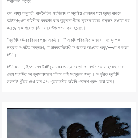
পরিচালনা করেছে।
তার ভাষ্য অনুযায়ী, রাজনৈতিক মতবিরোধ বা স্থানীয় নেতাদের সঙ্গে দ্বন্দ্ব থাকলে
আইনশৃঙ্খলা বাহিনীকে ব্যবহার করে ভুক্তভোগীদের ক্রসফায়ারের মাধ্যমে হ’\ত্যা করা
হয়েছে এবং পরে তা ভিন্নভাবে উপস্থাপন করা হয়েছে।
“প্রতিটি ঘটনার বিবরণ প্রায় একই। এটি একটি পরিকল্পিত অপরাধ এবং ব্যাপক
মাত্রায় সংঘটিত আক্রমণ, যা মানবতাবিরোধী অপরাধের আওতায় পড়ে,”—যোগ করেন
তিনি।
তিনি জানান, ইতোমধ্যে ট্রাইব্যুনালের তদন্ত সংস্থাকে নির্দেশ দেওয়া হয়েছে সারা
দেশে সংঘটিত সব ক্রসফায়ারের ঘটনার নথি সংগ্রহের জন্য। সংগৃহীত প্রতিটি
মামলাই খুঁটিয়ে দেখা হবে এবং প্রয়োজনীয় আইনি পদক্ষেপ গ্রহণ করা হবে।