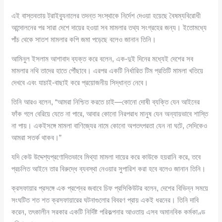
এই বাস্তবতায় ট্রাইব্যুনালের তদন্ত সংস্থাকে নির্দেশ দেওয়া হয়েছে বৈষম্যবিরোধী
আন্দোলনের পর সারা দেশে দায়ের হওয়া সব মামলার তথ্য সংগ্রহের জন্য। ইতোমধ্যে
পাঁচ থেকে সাতশ মামলার কপি জমা পড়েছে বলেও জানান তিনি।
আমিনুল ইসলাম আশাবাদ ব্যক্ত করে বলেন, এক-দুই দিনের মধ্যেই দেশের সব
মামলার নথি তাদের হাতে পৌঁছাবে। এরপর একটি নির্ধারিত টিম প্রতিটি মামলা খতিয়ে
দেখবে এবং যাচাই-বাছাই করে প্রয়োজনীয় সিদ্ধান্ত নেবে।
তিনি আরও বলেন, “আমরা নিশ্চিত করতে চাই—কোনো দোষী ব্যক্তি যেন আইনের
ফাঁক গলে বেরিয়ে যেতে না পারে, আবার কোনো নিরপরাধ মানুষ যেন অন্যায়ভাবে শাস্তি
না পায়। একইসঙ্গে মামলা বাণিজ্যের নামে কোনো অপতৎপরতা যেন না ঘটে, সেদিকেও
আমরা সতর্ক থাকব।”
যদি কেউ উদ্দেশ্যপ্রণোদিতভাবে মিথ্যা মামলা দায়ের করে কাউকে হয়রানি করে, তবে
প্রচলিত আইনে তার বিরুদ্ধে ব্যবস্থা নেওয়ার সুপারিশ করা হবে বলেও জানান তিনি।
ক্রসফায়ার প্রসঙ্গে এক প্রশ্নের জবাবে চিফ প্রসিকিউটর বলেন, দেশের বিভিন্ন সময়ে
সংঘটিত শত শত ক্রসফায়ারের ঘটনাগুলোর বিবরণ প্রায় একই ধরনের। তিনি দাবি
করেন, তৎকালীন সরকার একটি নির্দিষ্ট পরিকল্পনার আওতায় এসব অমানবিক কর্মকাণ্ড