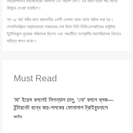
মেট্রোপলিটন ম্যাজিস্ট্রেট আদালত এই আদেশ দেন। এর আগে তাকে পাঁচ দিনের
রিমান্ডে নেওয়া হয়েছিল।
গত ২৫ মার্চ গভীর রাতে রাজধানীর একটি এলাকা থেকে তাকে আটক করা হয়।
সেনানিয়ন্ত্রিত তত্ত্বাবধায়ক সরকারের শেষ দিকে তিনি ডিজিএফআইয়ের কাউন্টার
ইন্টেলিজেন্স ব্যুরোর পরিচালক ছিলেন এবং পরবর্তীতে সংস্থাটির মহাপরিচালক হিসেবে
দায়িত্ব পালন করেন।
Must Read
‘মা’ ইয়েস বললেই সিগন্যাল চালু, ‘নো’ বললে ব্লক—
ইন্টারনেট বন্ধে জয়-পলকের ফোনালাপ ট্রাইব্যুনালে
জাতীয়