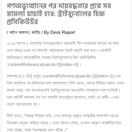
গণঅভ্যুত্থানের পর দায়বদ্ধতার প্রশ্নে সব
মামলা যাচাই হবে: ট্রাইব্যুনালের চিফ
প্রসিকিউটর
/
আইন আদালত
,
জাতীয়
/ By
Desk Report
২০২৪ সালের ৫ আগস্টের গণঅভ্যুত্থানে আওয়ামী লীগ সরকারের পতনের পর সারা
দেশে দায়ের হওয়া সব মামলাই পর্যায়ক্রমে যাচাই-বাছাই করা হবে—এমনটাই
জানিয়েছেন আন্তর্জাতিক অপরাধ ট্রাইব্যুনালের চিফ প্রসিকিউটর
:contentReference[oaicite:0]{index=0}।
মঙ্গলবার (৩১ মার্চ) দুপুরে :contentReference[oaicite:1]{index=1}–এর
নিজ কার্যালয়ে সাংবাদিকদের সঙ্গে আলাপকালে তিনি বলেন, দেশের বিভিন্ন স্থানে যেসব
মামলা হচ্ছে, তার অনেকগুলোই ট্রাইব্যুনালের আওতাধীন অপরাধের সঙ্গে সংশ্লিষ্ট।
তবে প্রতিটি মামলায় শত শত আসামি অন্তর্ভুক্ত থাকলেও, সবাই যে দোষী—এমন
ধারণা গ্রহণযোগ্য নয়।
তিনি বলেন, “আমরা বিশ্বাস করি, এসব মামলায় প্রকৃত অপরাধীর পাশাপাশি অনেক
নিরপরাধ মানুষও জড়িয়ে পড়ছে। এমন ঘটনাও ঘটছে, যেখানে প্রকৃত অপরাধীরা ছাড়
পেয়ে যাচ্ছে, অথচ নিরপরাধরা জেল খাটছে।”