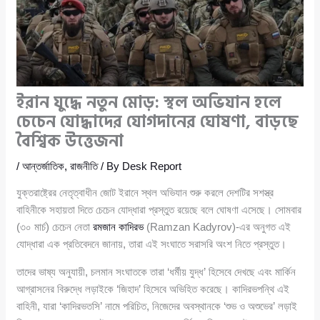
ইরান যুদ্ধে নতুন মোড়: স্থল অভিযান হলে
চেচেন যোদ্ধাদের যোগদানের ঘোষণা, বাড়ছে
বৈশ্বিক উত্তেজনা
/
আন্তর্জাতিক
,
রাজনীতি
/ By
Desk Report
যুক্তরাষ্ট্রের নেতৃত্বাধীন জোট ইরানে স্থল অভিযান শুরু করলে দেশটির সশস্ত্র
বাহিনীকে সহায়তা দিতে চেচেন যোদ্ধারা প্রস্তুত রয়েছে বলে ঘোষণা এসেছে। সোমবার
(৩০ মার্চ) চেচেন নেতা
রমজান কাদিরভ
(Ramzan Kadyrov)-এর অনুগত এই
যোদ্ধারা এক প্রতিবেদনে জানায়, তারা এই সংঘাতে সরাসরি অংশ নিতে প্রস্তুত।
তাদের ভাষ্য অনুযায়ী, চলমান সংঘাতকে তারা ‘ধর্মীয় যুদ্ধ’ হিসেবে দেখছে এবং মার্কিন
আগ্রাসনের বিরুদ্ধে লড়াইকে ‘জিহাদ’ হিসেবে অভিহিত করেছে। কাদিরভপন্থি এই
বাহিনী, যারা ‘কাদিরভতসি’ নামে পরিচিত, নিজেদের অবস্থানকে ‘শুভ ও অশুভের’ লড়াই