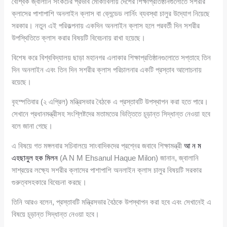
বৈশ্বিক জ্বালানি সংকটের প্রভাব মোকাবিলায় দেশের শিক্ষাপ্রতিষ্ঠানগুলোতে সশরীর
ক্লাসের পাশাপাশি অনলাইন ক্লাস বা ব্লেন্ডেড লার্নিং ব্যবস্থা চালুর উদ্যোগ নিয়েছে
সরকার। নতুন এই পরিকল্পনায় একদিন অনলাইন ক্লাস হলে পরবর্তী দিন সশরীর
উপস্থিতিতে ক্লাস করার বিষয়টি বিবেচনায় রাখা হয়েছে।
বিশেষ করে বিশ্ববিদ্যালয় ছাড়া মহানগর এলাকার শিক্ষাপ্রতিষ্ঠানগুলোতে সপ্তাহে তিন
দিন অনলাইন এবং তিন দিন সশরীর ক্লাস পরিচালনার একটি প্রস্তাব আলোচনায়
রয়েছে।
বৃহস্পতিবার (২ এপ্রিল) মন্ত্রিসভার বৈঠকে এ প্রস্তাবটি উপস্থাপন করা হতে পারে।
সেখানে প্রধানমন্ত্রীসহ সংশ্লিষ্টদের মতামতের ভিত্তিতে চূড়ান্ত সিদ্ধান্ত নেওয়া হবে
বলে জানা গেছে।
এ বিষয়ে গত মঙ্গলবার সচিবালয়ে সাংবাদিকদের প্রশ্নের জবাবে শিক্ষামন্ত্রী
আ ন ম
এহছানুল হক মিলন
(A N M Ehsanul Haque Milon) জানান, জ্বালানি
সাশ্রয়ের লক্ষ্যে সশরীর ক্লাসের পাশাপাশি অনলাইন ক্লাস চালুর বিষয়টি সরকার
গুরুত্বসহকারে বিবেচনা করছে।
তিনি আরও বলেন, প্রস্তাবটি মন্ত্রিসভার বৈঠকে উপস্থাপন করা হবে এবং সেখানেই এ
বিষয়ে চূড়ান্ত সিদ্ধান্ত নেওয়া হবে।