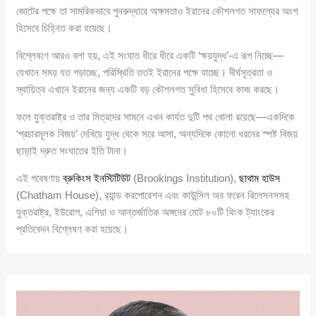
জোটের পক্ষে তা সামরিকভাবে পুনরুদ্ধারে অক্ষমতাও ইরানের কৌশলগত সাফল্যের অংশ
হিসেবে চিহ্নিত করা হয়েছে।
বিশ্লেষণে আরও বলা হয়, এই সংঘাত ধীরে ধীরে একটি ‘ক্ষয়যুদ্ধ’-এ রূপ নিচ্ছে—
যেখানে সময় যত গড়াচ্ছে, পরিস্থিতি ততই ইরানের পক্ষে যাচ্ছে। দীর্ঘসূত্রতা ও
স্থায়িত্ব এখানে ইরানের জন্য একটি বড় কৌশলগত সুবিধা হিসেবে কাজ করছে।
ফলে যুক্তরাষ্ট্র ও তার মিত্রদের সামনে এখন কার্যত দুটি পথ খোলা রয়েছে—একদিকে
‘প্রচারমূলক বিজয়’ দেখিয়ে যুদ্ধ থেকে সরে আসা, অন্যদিকে কোনো ধরনের স্পষ্ট বিজয়
ছাড়াই দ্রুত সংঘাতের ইতি টানা।
এই গবেষণায়
ব্রুকিংস ইনস্টিটিউট
(Brookings Institution),
ছাথাম হাউস
(Chatham House), র‍্যান্ড করপোরেশন এবং কাউন্সিল অব ফরেন রিলেসনসসহ
যুক্তরাষ্ট্র, ইউরোপ, এশিয়া ও আন্তর্জাতিক অঙ্গনের মোট ৮০টি থিংক ট্যাংকের
প্রতিবেদন বিশ্লেষণ করা হয়েছে।