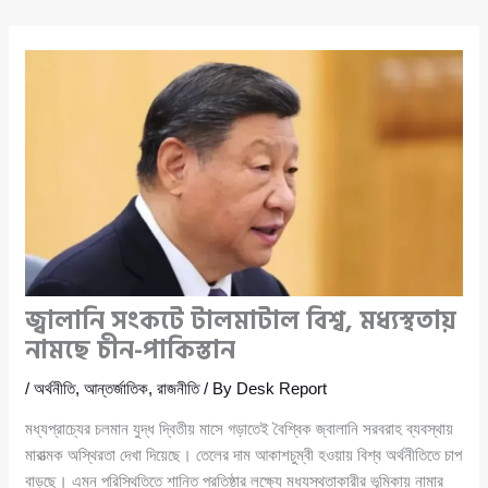
জ্বালানি সংকটে টালমাটাল বিশ্ব, মধ্যস্থতায়
নামছে চীন-পাকিস্তান
/
অর্থনীতি
,
আন্তর্জাতিক
,
রাজনীতি
/ By
Desk Report
মধ্যপ্রাচ্যের চলমান যুদ্ধ দ্বিতীয় মাসে গড়াতেই বৈশ্বিক জ্বালানি সরবরাহ ব্যবস্থায়
মারাত্মক অস্থিরতা দেখা দিয়েছে। তেলের দাম আকাশচুম্বী হওয়ায় বিশ্ব অর্থনীতিতে চাপ
বাড়ছে। এমন পরিস্থিতিতে শান্তি প্রতিষ্ঠার লক্ষ্যে মধ্যস্থতাকারীর ভূমিকায় নামার