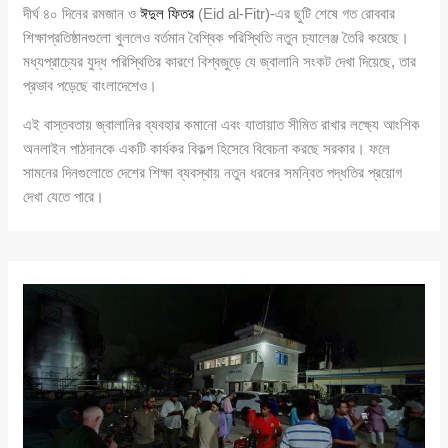
দীর্ঘ ৪০ দিনের রমজান ও
ঈদুল ফিতর
(Eid al-Fitr)-এর ছুটি শেষে গত রোববার
শিক্ষাপ্রতিষ্ঠানগুলো খুললেও বর্তমান বৈশ্বিক পরিস্থিতি নতুন চ্যালেঞ্জ তৈরি করেছে।
মধ্যপ্রাচ্যের যুদ্ধ পরিস্থিতির কারণে বিশ্বজুড়ে যে জ্বালানি সংকট দেখা দিয়েছে, তার
প্রভাব পড়েছে বাংলাদেশেও।
এই বাস্তবতায় জ্বালানির ব্যবহার কমানো এবং যাতায়াত সীমিত রাখার লক্ষ্যে আংশিক
অনলাইন পাঠদানকে একটি কার্যকর বিকল্প হিসেবে বিবেচনা করছে সরকার। ফলে
সামনের দিনগুলোতে দেশের শিক্ষা ব্যবস্থায় নতুন ধরনের সমন্বিত পদ্ধতির প্রয়োগ
দেখা যেতে পারে।