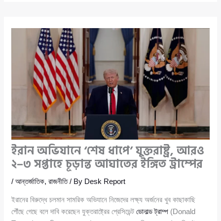
ইরান অভিযানে ‘শেষ ধাপে’ যুক্তরাষ্ট্র, আরও
২–৩ সপ্তাহে চূড়ান্ত আঘাতের ইঙ্গিত ট্রাম্পের
/
আন্তর্জাতিক
,
রাজনীতি
/ By
Desk Report
ইরানের বিরুদ্ধে চলমান সামরিক অভিযানে নিজেদের লক্ষ্য অর্জনের খুব কাছাকাছি
পৌঁছে গেছে বলে দাবি করেছেন যুক্তরাষ্ট্রের প্রেসিডেন্ট
ডোনাল্ড ট্রাম্প
(Donald