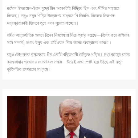
বর্তমান ইসরায়েল-ইরান যুদ্ধে চীন অনেকটাই নিষ্ক্রিয় ছিল এবং সীমিত সহায়তা
দিয়েছে। তবুও নতুন শান্তি উদ্যোগের মাধ্যমে শি জিনপিং নিজেকে নিরপেক্ষ
মধ্যস্থতাকারী হিসেবে তুলে ধরার সুযোগ পাচ্ছেন।
যদিও আন্তর্জাতিক অঙ্গনে চীনের নিরপেক্ষতা নিয়ে প্রশ্ন রয়েছে—বিশেষ করে রাশিয়ার
সঙ্গে সম্পর্ক, হংকং ইস্যু এবং তাইওয়ান নিয়ে তাদের অবস্থানের কারণে।
তবুও কৌশলগত বাস্তবতায় চীন একটি শক্তিশালী বৈশ্বিক শক্তি। মধ্যপ্রাচ্যে তাদের
ক্রমবর্ধমান প্রভাব এবং ভবিষ্যৎ লক্ষ্য—উভয়ই এখন স্পষ্ট হয়ে উঠছে এই নতুন
কূটনৈতিক তৎপরতার মাধ্যমে।