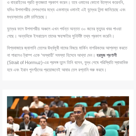
ও বাহরাইনের প্রতি কৃতজ্ঞতা প্রকাশ করেন। তবে ওমানের কোনো উল্লেখ করেননি,
যদিও উপসাগরীয় দেশগুলোর মধ্যে একমাত্র ওমানই এই যুদ্ধের নিন্দা জানিয়েছে এবং
মধ্যস্থতার চেষ্টা চালিয়েছে।
যুদ্ধের ফলে উপসাগরীয় অঞ্চলে এখন পর্যন্ত অন্তত ৩০ জনের মৃত্যুর খবর পাওয়া
গেছে। অন্যদিকে ইসরায়েল তাদের ক্ষয়ক্ষতির সুনির্দিষ্ট তথ্য প্রকাশ করেনি।
বিশ্ববাজারে জ্বালানি তেলের ঊর্ধ্বমুখী দামের বিষয়ে মার্কিন নাগরিকদের আশ্বস্ত করতে
না পারলেও ট্রাম্প একে ‘অস্থায়ী’ সমস্যা হিসেবে আখ্যা দেন।
হরমুজ প্রণালী
(Strait of Hormuz)-এর প্রসঙ্গ তুলে তিনি বলেন, যুদ্ধ শেষে পরিস্থিতি স্বাভাবিক
হবে এবং ইরান পুনর্গঠনের প্রয়োজনেই আবার তেল রপ্তানি শুরু করবে।