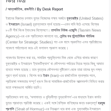
ভিন্ন চিত্র
/
আন্তর্জাতিক
,
রাজনীতি
/ By
Desk Report
ইরানের বিরুদ্ধে চলমান যুদ্ধে নিজেদের লক্ষ্য অর্জনে
যুক্তরাষ্ট্র
(United States)
ও
ইসরায়েল
(Israel) চূড়ান্তভাবে ব্যর্থ হয়েছে—এমন দাবি উঠে এসেছে বিশ্বের
৮০টি শীর্ষ থিংক ট্যাংকের বিশ্লেষণে।
তাসনিম নিউজ এজেন্সি
(Tasnim News
Agency)-এর এক প্রতিবেদনে জানানো হয়,
সেন্টার ফর স্ট্র্যাটেজিক স্টাডিজ
(Center for Strategic Studies) গত এক মাসে প্রকাশিত এসব প্রতিষ্ঠানের
গবেষণা পর্যালোচনা করে এই ফলাফল প্রকাশ করেছে।
গবেষণায় উল্লেখ করা হয়, সামরিক প্রযুক্তিগত দিক থেকে এগিয়ে থাকার কারণে
যুক্তরাষ্ট্র ও ইসরায়েল ‘ট্যাকটিক্যাল’ বা কৌশলগত পর্যায়ের নিচের স্তরে কিছু আঘাত
হানতে সক্ষম হয়েছে। তবে বৃহত্তর কৌশলগত দৃষ্টিকোণ থেকে তারা তাদের মূল লক্ষ্য
পূরণে ব্যর্থ হয়েছে। বিশেষ করে
ইরান
(Iran)-এর রাজনৈতিক ব্যবস্থার পতন,
প্রতিরক্ষা সক্ষমতার সম্পূর্ণ ধ্বংস কিংবা সামাজিক-রাজনৈতিক আত্মসমর্পণ নিশ্চিত করার
মতো লক্ষ্যগুলো অর্জিত হয়নি।
প্রতিবেদনে বলা হয়, ‘অসামান্য ও বুদ্ধিদীপ্ত যুদ্ধকৌশল’-এর মাধ্যমে ইরান কার্যত
যুদ্ধে প্রাধান্য প্রতিষ্ঠা করেছে। একই সঙ্গে বৈশ্বিক বাণিজ্যের জন্য গুরুত্বপূর্ণ
হরমুজ
প্রণালি
(Strait of Hormuz)-এর নিয়ন্ত্রণ ধরে রাখা এবং যুক্তরাষ্ট্র-ইসরায়েল