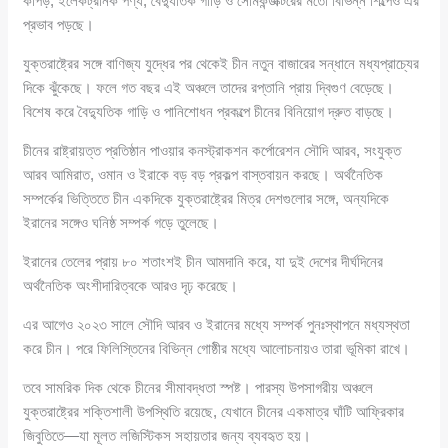
কাপড়, ইলেকট্রনিক পণ্য, বৈদ্যুতিক গাড়ি ও সেমিকন্ডাক্টরের মতো বিভিন্ন শিল্পেও এর
প্রভাব পড়ছে।
যুক্তরাষ্ট্রের সঙ্গে বাণিজ্য যুদ্ধের পর থেকেই চীন নতুন বাজারের সন্ধানে মধ্যপ্রাচ্যের
দিকে ঝুঁকেছে। ফলে গত বছর এই অঞ্চলে তাদের রপ্তানি প্রায় দ্বিগুণ বেড়েছে।
বিশেষ করে বৈদ্যুতিক গাড়ি ও পানিশোধন প্রকল্পে চীনের বিনিয়োগ দ্রুত বাড়ছে।
চীনের রাষ্ট্রায়ত্ত প্রতিষ্ঠান পাওয়ার কনস্ট্রাকশন কর্পোরেশন সৌদি আরব, সংযুক্ত
আরব আমিরাত, ওমান ও ইরাকে বড় বড় প্রকল্প বাস্তবায়ন করছে। অর্থনৈতিক
সম্পর্কের ভিত্তিতে চীন একদিকে যুক্তরাষ্ট্রের মিত্র দেশগুলোর সঙ্গে, অন্যদিকে
ইরানের সঙ্গেও ঘনিষ্ঠ সম্পর্ক গড়ে তুলেছে।
ইরানের তেলের প্রায় ৮০ শতাংশই চীন আমদানি করে, যা দুই দেশের দীর্ঘদিনের
অর্থনৈতিক অংশীদারিত্বকে আরও দৃঢ় করেছে।
এর আগেও ২০২৩ সালে সৌদি আরব ও ইরানের মধ্যে সম্পর্ক পুনঃস্থাপনে মধ্যস্থতা
করে চীন। পরে ফিলিস্তিনের বিভিন্ন গোষ্ঠীর মধ্যে আলোচনায়ও তারা ভূমিকা রাখে।
তবে সামরিক দিক থেকে চীনের সীমাবদ্ধতা স্পষ্ট। পারস্য উপসাগরীয় অঞ্চলে
যুক্তরাষ্ট্রের শক্তিশালী উপস্থিতি রয়েছে, যেখানে চীনের একমাত্র ঘাঁটি আফ্রিকার
জিবুতিতে—যা মূলত লজিস্টিকস সহায়তার জন্য ব্যবহৃত হয়।