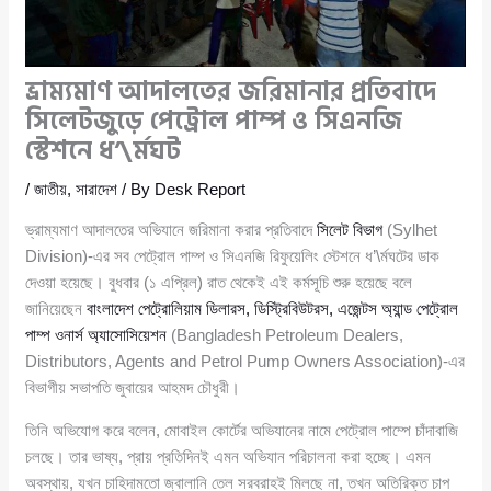
ভ্রাম্যমাণ আদালতের জরিমানার প্রতিবাদে
সিলেটজুড়ে পেট্রোল পাম্প ও সিএনজি
স্টেশনে ধ’\র্মঘট
/
জাতীয়
,
সারাদেশ
/ By
Desk Report
ভ্রাম্যমাণ আদালতের অভিযানে জরিমানা করার প্রতিবাদে
সিলেট বিভাগ
(Sylhet
Division)-এর সব পেট্রোল পাম্প ও সিএনজি রিফুয়েলিং স্টেশনে ধ’\র্মঘটের ডাক
দেওয়া হয়েছে। বুধবার (১ এপ্রিল) রাত থেকেই এই কর্মসূচি শুরু হয়েছে বলে
জানিয়েছেন
বাংলাদেশ পেট্রোলিয়াম ডিলারস, ডিস্ট্রিবিউটরস, এজেন্টস অ্যান্ড পেট্রোল
পাম্প ওনার্স অ্যাসোসিয়েশন
(Bangladesh Petroleum Dealers,
Distributors, Agents and Petrol Pump Owners Association)-এর
বিভাগীয় সভাপতি জুবায়ের আহমদ চৌধুরী।
তিনি অভিযোগ করে বলেন, মোবাইল কোর্টের অভিযানের নামে পেট্রোল পাম্পে চাঁদাবাজি
চলছে। তার ভাষ্য, প্রায় প্রতিদিনই এমন অভিযান পরিচালনা করা হচ্ছে। এমন
অবস্থায়, যখন চাহিদামতো জ্বালানি তেল সরবরাহই মিলছে না, তখন অতিরিক্ত চাপ