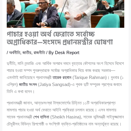
পাচার হওয়া অর্থ ফেরাতে সর্বোচ্চ
অগ্রাধিকার—সংসদে প্রধানমন্ত্রীর ঘোষণা
/
অর্থনীতি
,
জাতীয়
,
রাজনীতি
/ By
Desk Report
দুর্নীতি, মানি লন্ডারিং এবং আর্থিক অপরাধ দমনে বৃহত্তর কৌশলের অংশ হিসেবে বিদেশে
পাচার হওয়া সম্পদ পুনরুদ্ধারকে সর্বোচ্চ অগ্রাধিকার দিয়ে কাজ করছে সরকার—
এমনটাই জানিয়েছেন প্রধানমন্ত্রী
তারেক রহমান
(Tarique Rahman)। বুধবার (১
এপ্রিল)
জাতীয় সংসদ
(Jatiya Sangsad)-এ পৃথক দুটি সম্পূরক প্রশ্নের জবাবে
তিনি এ কথা বলেন।
প্রধানমন্ত্রী জানান, আন্তঃসংস্থা টাস্কফোর্সের চিহ্নিত ১১টি অগ্রাধিকারপ্রাপ্ত
মামলায় পাচার হওয়া অর্থ ফেরাতে আইনি প্রক্রিয়া চলমান রয়েছে। এসব মামলায়
সাবেক প্রধানমন্ত্রী
শেখ হাসিনা
(Sheikh Hasina), সাবেক ভূমিমন্ত্রী সাইফুজ্জামান
চৌধুরীসহ বিভিন্ন শিল্পগোষ্ঠী ও সংশ্লিষ্ট ব্যক্তি-প্রতিষ্ঠানের নাম অন্তর্ভুক্ত রয়েছে।