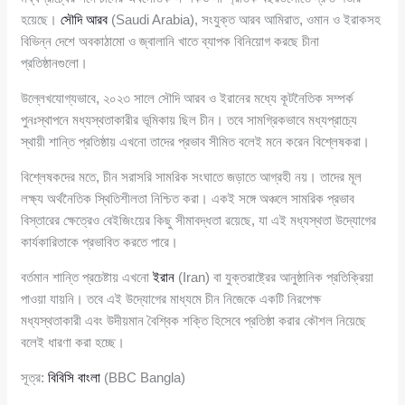
হয়েছে।
সৌদি আরব
(Saudi Arabia), সংযুক্ত আরব আমিরাত, ওমান ও ইরাকসহ
বিভিন্ন দেশে অবকাঠামো ও জ্বালানি খাতে ব্যাপক বিনিয়োগ করছে চীনা
প্রতিষ্ঠানগুলো।
উল্লেখযোগ্যভাবে, ২০২৩ সালে সৌদি আরব ও ইরানের মধ্যে কূটনৈতিক সম্পর্ক
পুনঃস্থাপনে মধ্যস্থতাকারীর ভূমিকায় ছিল চীন। তবে সামগ্রিকভাবে মধ্যপ্রাচ্যে
স্থায়ী শান্তি প্রতিষ্ঠায় এখনো তাদের প্রভাব সীমিত বলেই মনে করেন বিশ্লেষকরা।
বিশ্লেষকদের মতে, চীন সরাসরি সামরিক সংঘাতে জড়াতে আগ্রহী নয়। তাদের মূল
লক্ষ্য অর্থনৈতিক স্থিতিশীলতা নিশ্চিত করা। একই সঙ্গে অঞ্চলে সামরিক প্রভাব
বিস্তারের ক্ষেত্রেও বেইজিংয়ের কিছু সীমাবদ্ধতা রয়েছে, যা এই মধ্যস্থতা উদ্যোগের
কার্যকারিতাকে প্রভাবিত করতে পারে।
বর্তমান শান্তি প্রচেষ্টায় এখনো
ইরান
(Iran) বা যুক্তরাষ্ট্রের আনুষ্ঠানিক প্রতিক্রিয়া
পাওয়া যায়নি। তবে এই উদ্যোগের মাধ্যমে চীন নিজেকে একটি নিরপেক্ষ
মধ্যস্থতাকারী এবং উদীয়মান বৈশ্বিক শক্তি হিসেবে প্রতিষ্ঠা করার কৌশল নিয়েছে
বলেই ধারণা করা হচ্ছে।
সূত্র:
বিবিসি বাংলা
(BBC Bangla)