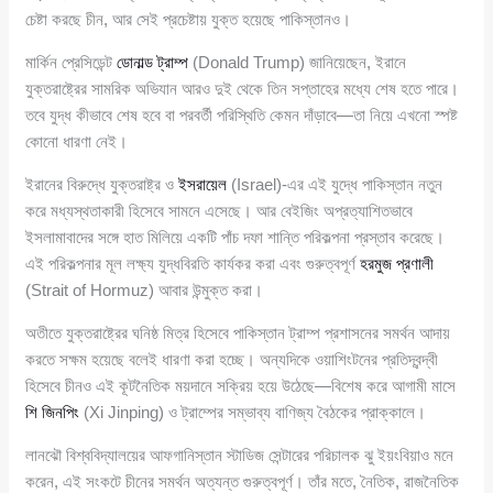
চেষ্টা করছে চীন, আর সেই প্রচেষ্টায় যুক্ত হয়েছে পাকিস্তানও।
মার্কিন প্রেসিডেন্ট
ডোনাল্ড ট্রাম্প
(Donald Trump) জানিয়েছেন, ইরানে
যুক্তরাষ্ট্রের সামরিক অভিযান আরও দুই থেকে তিন সপ্তাহের মধ্যে শেষ হতে পারে।
তবে যুদ্ধ কীভাবে শেষ হবে বা পরবর্তী পরিস্থিতি কেমন দাঁড়াবে—তা নিয়ে এখনো স্পষ্ট
কোনো ধারণা নেই।
ইরানের বিরুদ্ধে যুক্তরাষ্ট্র ও
ইসরায়েল
(Israel)-এর এই যুদ্ধে পাকিস্তান নতুন
করে মধ্যস্থতাকারী হিসেবে সামনে এসেছে। আর বেইজিং অপ্রত্যাশিতভাবে
ইসলামাবাদের সঙ্গে হাত মিলিয়ে একটি পাঁচ দফা শান্তি পরিকল্পনা প্রস্তাব করেছে।
এই পরিকল্পনার মূল লক্ষ্য যুদ্ধবিরতি কার্যকর করা এবং গুরুত্বপূর্ণ
হরমুজ প্রণালী
(Strait of Hormuz) আবার উন্মুক্ত করা।
অতীতে যুক্তরাষ্ট্রের ঘনিষ্ঠ মিত্র হিসেবে পাকিস্তান ট্রাম্প প্রশাসনের সমর্থন আদায়
করতে সক্ষম হয়েছে বলেই ধারণা করা হচ্ছে। অন্যদিকে ওয়াশিংটনের প্রতিদ্বন্দ্বী
হিসেবে চীনও এই কূটনৈতিক ময়দানে সক্রিয় হয়ে উঠেছে—বিশেষ করে আগামী মাসে
শি জিনপিং
(Xi Jinping) ও ট্রাম্পের সম্ভাব্য বাণিজ্য বৈঠকের প্রাক্কালে।
লানঝৌ বিশ্ববিদ্যালয়ের আফগানিস্তান স্টাডিজ সেন্টারের পরিচালক ঝু ইয়ংবিয়াও মনে
করেন, এই সংকটে চীনের সমর্থন অত্যন্ত গুরুত্বপূর্ণ। তাঁর মতে, নৈতিক, রাজনৈতিক