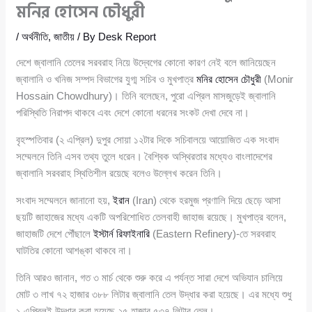
মনির হোসেন চৌধুরী
/
অর্থনীতি
,
জাতীয়
/ By
Desk Report
দেশে জ্বালানি তেলের সরবরাহ নিয়ে উদ্বেগের কোনো কারণ নেই বলে জানিয়েছেন
জ্বালানি ও খনিজ সম্পদ বিভাগের যুগ্ম সচিব ও মুখপাত্র
মনির হোসেন চৌধুরী
(Monir
Hossain Chowdhury)। তিনি বলেছেন, পুরো এপ্রিল মাসজুড়েই জ্বালানি
পরিস্থিতি নিরাপদ থাকবে এবং দেশে কোনো ধরনের সংকট দেখা দেবে না।
বৃহস্পতিবার (২ এপ্রিল) দুপুর সোয়া ১২টার দিকে সচিবালয়ে আয়োজিত এক সংবাদ
সম্মেলনে তিনি এসব তথ্য তুলে ধরেন। বৈশ্বিক অস্থিরতার মধ্যেও বাংলাদেশের
জ্বালানি সরবরাহ স্থিতিশীল রয়েছে বলেও উল্লেখ করেন তিনি।
সংবাদ সম্মেলনে জানানো হয়,
ইরান
(Iran) থেকে হরমুজ প্রণালি দিয়ে ছেড়ে আসা
ছয়টি জাহাজের মধ্যে একটি অপরিশোধিত তেলবাহী জাহাজ রয়েছে। মুখপাত্র বলেন,
জাহাজটি দেশে পৌঁছালে
ইস্টার্ন রিফাইনারি
(Eastern Refinery)-তে সরবরাহ
ঘাটতির কোনো আশঙ্কা থাকবে না।
তিনি আরও জানান, গত ৩ মার্চ থেকে শুরু করে এ পর্যন্ত সারা দেশে অভিযান চালিয়ে
মোট ৩ লাখ ৭২ হাজার ৩৮৮ লিটার জ্বালানি তেল উদ্ধার করা হয়েছে। এর মধ্যে শুধু
১ এপ্রিলই উদ্ধার করা হয়েছে ২৫ হাজার ৫৩৭ লিটার তেল।