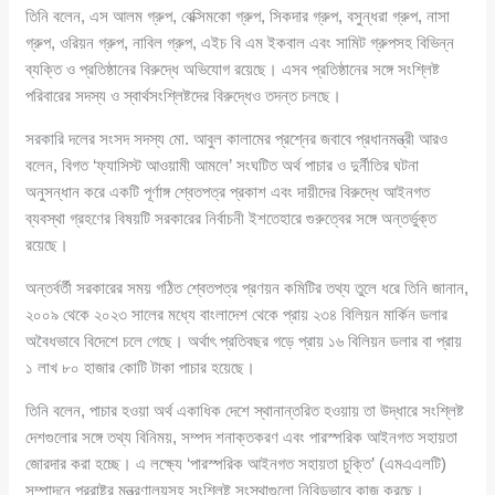
তিনি বলেন, এস আলম গ্রুপ, বেক্সিমকো গ্রুপ, সিকদার গ্রুপ, বসুন্ধরা গ্রুপ, নাসা
গ্রুপ, ওরিয়ন গ্রুপ, নাবিল গ্রুপ, এইচ বি এম ইকবাল এবং সামিট গ্রুপসহ বিভিন্ন
ব্যক্তি ও প্রতিষ্ঠানের বিরুদ্ধে অভিযোগ রয়েছে। এসব প্রতিষ্ঠানের সঙ্গে সংশ্লিষ্ট
পরিবারের সদস্য ও স্বার্থসংশ্লিষ্টদের বিরুদ্ধেও তদন্ত চলছে।
সরকারি দলের সংসদ সদস্য মো. আবুল কালামের প্রশ্নের জবাবে প্রধানমন্ত্রী আরও
বলেন, বিগত ‘ফ্যাসিস্ট আওয়ামী আমলে’ সংঘটিত অর্থ পাচার ও দুর্নীতির ঘটনা
অনুসন্ধান করে একটি পূর্ণাঙ্গ শ্বেতপত্র প্রকাশ এবং দায়ীদের বিরুদ্ধে আইনগত
ব্যবস্থা গ্রহণের বিষয়টি সরকারের নির্বাচনী ইশতেহারে গুরুত্বের সঙ্গে অন্তর্ভুক্ত
রয়েছে।
অন্তর্বর্তী সরকারের সময় গঠিত শ্বেতপত্র প্রণয়ন কমিটির তথ্য তুলে ধরে তিনি জানান,
২০০৯ থেকে ২০২৩ সালের মধ্যে বাংলাদেশ থেকে প্রায় ২৩৪ বিলিয়ন মার্কিন ডলার
অবৈধভাবে বিদেশে চলে গেছে। অর্থাৎ প্রতিবছর গড়ে প্রায় ১৬ বিলিয়ন ডলার বা প্রায়
১ লাখ ৮০ হাজার কোটি টাকা পাচার হয়েছে।
তিনি বলেন, পাচার হওয়া অর্থ একাধিক দেশে স্থানান্তরিত হওয়ায় তা উদ্ধারে সংশ্লিষ্ট
দেশগুলোর সঙ্গে তথ্য বিনিময়, সম্পদ শনাক্তকরণ এবং পারস্পরিক আইনগত সহায়তা
জোরদার করা হচ্ছে। এ লক্ষ্যে ‘পারস্পরিক আইনগত সহায়তা চুক্তি’ (এমএএলটি)
সম্পাদনে পররাষ্ট্র মন্ত্রণালয়সহ সংশ্লিষ্ট সংস্থাগুলো নিবিড়ভাবে কাজ করছে।