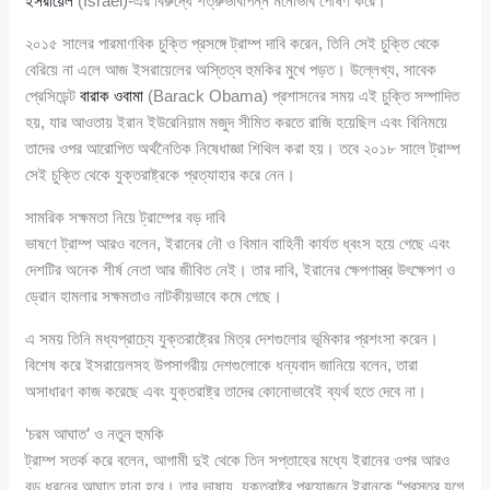
ইসরায়েল
(Israel)-এর বিরুদ্ধে শত্রুভাবাপন্ন মনোভাব পোষণ করে।
২০১৫ সালের পারমাণবিক চুক্তি প্রসঙ্গে ট্রাম্প দাবি করেন, তিনি সেই চুক্তি থেকে
বেরিয়ে না এলে আজ ইসরায়েলের অস্তিত্ব হুমকির মুখে পড়ত। উল্লেখ্য, সাবেক
প্রেসিডেন্ট
বারাক ওবামা
(Barack Obama) প্রশাসনের সময় এই চুক্তি সম্পাদিত
হয়, যার আওতায় ইরান ইউরেনিয়াম মজুদ সীমিত করতে রাজি হয়েছিল এবং বিনিময়ে
তাদের ওপর আরোপিত অর্থনৈতিক নিষেধাজ্ঞা শিথিল করা হয়। তবে ২০১৮ সালে ট্রাম্প
সেই চুক্তি থেকে যুক্তরাষ্ট্রকে প্রত্যাহার করে নেন।
সামরিক সক্ষমতা নিয়ে ট্রাম্পের বড় দাবি
ভাষণে ট্রাম্প আরও বলেন, ইরানের নৌ ও বিমান বাহিনী কার্যত ধ্বংস হয়ে গেছে এবং
দেশটির অনেক শীর্ষ নেতা আর জীবিত নেই। তার দাবি, ইরানের ক্ষেপণাস্ত্র উৎক্ষেপণ ও
ড্রোন হামলার সক্ষমতাও নাটকীয়ভাবে কমে গেছে।
এ সময় তিনি মধ্যপ্রাচ্যে যুক্তরাষ্ট্রের মিত্র দেশগুলোর ভূমিকার প্রশংসা করেন।
বিশেষ করে ইসরায়েলসহ উপসাগরীয় দেশগুলোকে ধন্যবাদ জানিয়ে বলেন, তারা
অসাধারণ কাজ করেছে এবং যুক্তরাষ্ট্র তাদের কোনোভাবেই ব্যর্থ হতে দেবে না।
‘চরম আঘাত’ ও নতুন হুমকি
ট্রাম্প সতর্ক করে বলেন, আগামী দুই থেকে তিন সপ্তাহের মধ্যে ইরানের ওপর আরও
বড় ধরনের আঘাত হানা হবে। তার ভাষায়, যুক্তরাষ্ট্র প্রয়োজনে ইরানকে “প্রস্তর যুগে