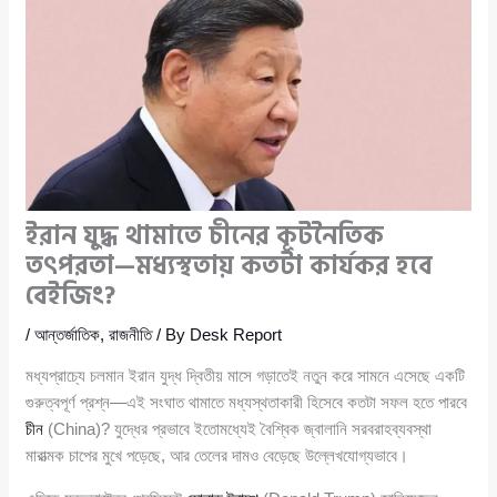
ইরান যুদ্ধ থামাতে চীনের কূটনৈতিক
তৎপরতা—মধ্যস্থতায় কতটা কার্যকর হবে
বেইজিং?
/
আন্তর্জাতিক
,
রাজনীতি
/ By
Desk Report
মধ্যপ্রাচ্যে চলমান ইরান যুদ্ধ দ্বিতীয় মাসে গড়াতেই নতুন করে সামনে এসেছে একটি
গুরুত্বপূর্ণ প্রশ্ন—এই সংঘাত থামাতে মধ্যস্থতাকারী হিসেবে কতটা সফল হতে পারবে
চীন
(China)? যুদ্ধের প্রভাবে ইতোমধ্যেই বৈশ্বিক জ্বালানি সরবরাহব্যবস্থা
মারাত্মক চাপের মুখে পড়েছে, আর তেলের দামও বেড়েছে উল্লেখযোগ্যভাবে।