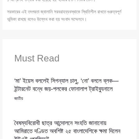
সরকারের এই তৎপরতা জ্বালানি সরবরাহব্যবস্থাকে স্থিতিশীল রাখতে গুরুত্বপূর্ণ
ভূমিকা রাখছে বলেও উল্লেখ করা হয় সংবাদ সম্মেলনে।
Must Read
‘মা’ ইয়েস বললেই সিগন্যাল চালু, ‘নো’ বললে ব্লক—
ইন্টারনেট বন্ধে জয়-পলকের ফোনালাপ ট্রাইব্যুনালে
জাতীয়
বৈষম্যবিরোধী ছাত্র আন্দোলনে সংহতি জানানোয়
আমিরাতে দণ্ডিত অবশিষ্ট ২৫ বাংলাদেশিকে ক্ষমা দিলেন
ইউএই প্রেসিডেন্ট