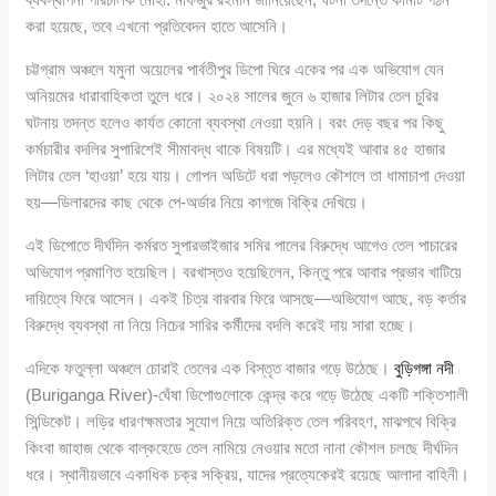
করা হয়েছে, তবে এখনো প্রতিবেদন হাতে আসেনি।
চট্টগ্রাম অঞ্চলে যমুনা অয়েলের পার্বতীপুর ডিপো ঘিরে একের পর এক অভিযোগ যেন
অনিয়মের ধারাবাহিকতা তুলে ধরে। ২০২৪ সালের জুনে ৬ হাজার লিটার তেল চুরির
ঘটনায় তদন্ত হলেও কার্যত কোনো ব্যবস্থা নেওয়া হয়নি। বরং দেড় বছর পর কিছু
কর্মচারীর বদলির সুপারিশেই সীমাবদ্ধ থাকে বিষয়টি। এর মধ্যেই আবার ৪৫ হাজার
লিটার তেল ‘হাওয়া’ হয়ে যায়। গোপন অডিটে ধরা পড়লেও কৌশলে তা ধামাচাপা দেওয়া
হয়—ডিলারদের কাছ থেকে পে-অর্ডার নিয়ে কাগজে বিক্রি দেখিয়ে।
এই ডিপোতে দীর্ঘদিন কর্মরত সুপারভাইজার সমির পালের বিরুদ্ধে আগেও তেল পাচারের
অভিযোগ প্রমাণিত হয়েছিল। বরখাস্তও হয়েছিলেন, কিন্তু পরে আবার প্রভাব খাটিয়ে
দায়িত্বে ফিরে আসেন। একই চিত্র বারবার ফিরে আসছে—অভিযোগ আছে, বড় কর্তার
বিরুদ্ধে ব্যবস্থা না নিয়ে নিচের সারির কর্মীদের বদলি করেই দায় সারা হচ্ছে।
এদিকে ফতুল্লা অঞ্চলে চোরাই তেলের এক বিস্তৃত বাজার গড়ে উঠেছে।
বুড়িগঙ্গা নদী
(Buriganga River)-ঘেঁষা ডিপোগুলোকে কেন্দ্র করে গড়ে উঠেছে একটি শক্তিশালী
সিন্ডিকেট। লড়ির ধারণক্ষমতার সুযোগ নিয়ে অতিরিক্ত তেল পরিবহণ, মাঝপথে বিক্রি
কিংবা জাহাজ থেকে বাল্কহেডে তেল নামিয়ে নেওয়ার মতো নানা কৌশল চলছে দীর্ঘদিন
ধরে। স্থানীয়ভাবে একাধিক চক্র সক্রিয়, যাদের প্রত্যেকেরই রয়েছে আলাদা বাহিনী।