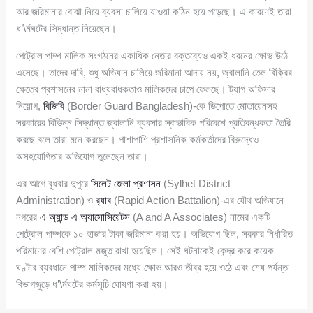
আর জরিমানার বোঝা নিয়ে ব্যবসা চালিয়ে যাওয়া কঠিন হয়ে পড়েছে। এ কারণেই তারা
ধ’\র্মঘটের সিদ্ধান্ত নিয়েছেন।
পেট্রোল পাম্প মালিক সংগঠনের একাধিক নেতার বক্তব্যেও একই ধরনের ক্ষোভ উঠে
এসেছে। তাদের দাবি, শুধু অভিযান চালিয়ে জরিমানা আদায় নয়, জ্বালানি তেল বিক্রির
ক্ষেত্রে প্রশাসনের নানা বাধ্যবাধকতাও মালিকদের চাপে ফেলছে। ট্যাগ অফিসার
নিয়োগ,
বিজিবি
(Border Guard Bangladesh)-কে ডিপোতে মোতায়েনসহ
সরকারের বিভিন্ন সিদ্ধান্ত জ্বালানি ব্যবসার স্বাভাবিক পরিবেশে প্রতিবন্ধকতা তৈরি
করছে বলে তারা মনে করছেন। পাশাপাশি প্রশাসনিক কর্মকর্তাদের বিরুদ্ধেও
অসহযোগিতার অভিযোগ তুলেছেন তারা।
এর আগে বুধবার দুপুরে
সিলেট জেলা প্রশাসন
(Sylhet District
Administration) ও
র‌্যাব
(Rapid Action Battalion)-এর যৌথ অভিযানে
নগরের
এ অ্যান্ড এ অ্যাসোসিয়েটস
(A and A Associates) নামের একটি
পেট্রোল পাম্পকে ১০ হাজার টাকা জরিমানা করা হয়। অভিযোগ ছিল, সরকার নির্ধারিত
পরিমাণের বেশি পেট্রোল মজুত রাখা হয়েছিল। সেই ঘটনাকেই কেন্দ্র করে কয়েক
ঘণ্টার ব্যবধানে পাম্প মালিকদের মধ্যে ক্ষোভ আরও তীব্র হয়ে ওঠে এবং শেষ পর্যন্ত
বিভাগজুড়ে ধ’\র্মঘটের কর্মসূচি ঘোষণা করা হয়।