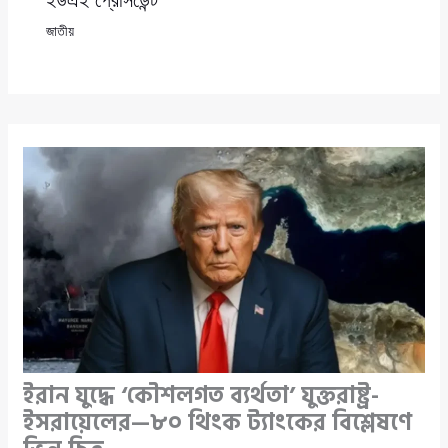
জাতীয়
ইরান যুদ্ধে ‘কৌশলগত ব্যর্থতা’ যুক্তরাষ্ট্র-
ইসরায়েলের—৮০ থিংক ট্যাংকের বিশ্লেষণে