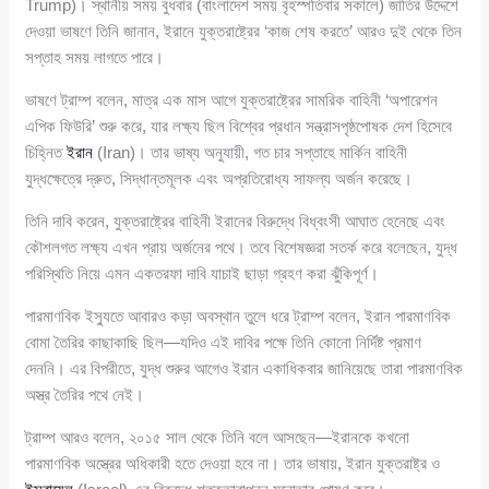
Trump)। স্থানীয় সময় বুধবার (বাংলাদেশ সময় বৃহস্পতিবার সকালে) জাতির উদ্দেশে
দেওয়া ভাষণে তিনি জানান, ইরানে যুক্তরাষ্ট্রের ‘কাজ শেষ করতে’ আরও দুই থেকে তিন
সপ্তাহ সময় লাগতে পারে।
ভাষণে ট্রাম্প বলেন, মাত্র এক মাস আগে যুক্তরাষ্ট্রের সামরিক বাহিনী ‘অপারেশন
এপিক ফিউরি’ শুরু করে, যার লক্ষ্য ছিল বিশ্বের প্রধান সন্ত্রাসপৃষ্ঠপোষক দেশ হিসেবে
চিহ্নিত
ইরান
(Iran)। তার ভাষ্য অনুযায়ী, গত চার সপ্তাহে মার্কিন বাহিনী
যুদ্ধক্ষেত্রে দ্রুত, সিদ্ধান্তমূলক এবং অপ্রতিরোধ্য সাফল্য অর্জন করেছে।
তিনি দাবি করেন, যুক্তরাষ্ট্রের বাহিনী ইরানের বিরুদ্ধে বিধ্বংসী আঘাত হেনেছে এবং
কৌশলগত লক্ষ্য এখন প্রায় অর্জনের পথে। তবে বিশেষজ্ঞরা সতর্ক করে বলেছেন, যুদ্ধ
পরিস্থিতি নিয়ে এমন একতরফা দাবি যাচাই ছাড়া গ্রহণ করা ঝুঁকিপূর্ণ।
পারমাণবিক ইস্যুতে আবারও কড়া অবস্থান তুলে ধরে ট্রাম্প বলেন, ইরান পারমাণবিক
বোমা তৈরির কাছাকাছি ছিল—যদিও এই দাবির পক্ষে তিনি কোনো নির্দিষ্ট প্রমাণ
দেননি। এর বিপরীতে, যুদ্ধ শুরুর আগেও ইরান একাধিকবার জানিয়েছে তারা পারমাণবিক
অস্ত্র তৈরির পথে নেই।
ট্রাম্প আরও বলেন, ২০১৫ সাল থেকে তিনি বলে আসছেন—ইরানকে কখনো
পারমাণবিক অস্ত্রের অধিকারী হতে দেওয়া হবে না। তার ভাষায়, ইরান যুক্তরাষ্ট্র ও