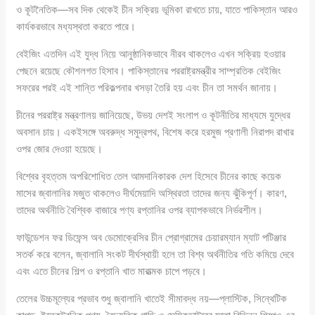
ও কূটনৈতিক—সব দিক থেকেই চীন সক্রিয় ভূমিকা রাখতে চায়, যাতে পাকিস্তান আরও
কার্যকরভাবে মধ্যস্থতা করতে পারে।
বেইজিং এতদিন এই যুদ্ধ নিয়ে আনুষ্ঠানিকভাবে নীরব থাকলেও এখন সক্রিয় হওয়ার
পেছনে রয়েছে কৌশলগত হিসাব। পাকিস্তানের পররাষ্ট্রমন্ত্রীর সাম্প্রতিক বেইজিং
সফরের পরই এই শান্তি পরিকল্পনার খসড়া তৈরি হয় এবং চীন তা সমর্থন জানায়।
চীনের পররাষ্ট্র মন্ত্রণালয় জানিয়েছে, উভয় দেশই সংলাপ ও কূটনীতির মাধ্যমে যুদ্ধের
অবসান চায়। একইসঙ্গে অবরুদ্ধ সমুদ্রপথ, বিশেষ করে হরমুজ প্রণালী নিরাপদ রাখার
ওপর জোর দেওয়া হয়েছে।
বিশ্বের বৃহত্তম অপরিশোধিত তেল আমদানিকারক দেশ হিসেবে চীনের কাছে কয়েক
মাসের জ্বালানির মজুত থাকলেও দীর্ঘমেয়াদি অস্থিরতা তাদের জন্য ঝুঁকিপূর্ণ। কারণ,
তাদের অর্থনীতি বৈশ্বিক বাজারে পণ্য রপ্তানির ওপর ব্যাপকভাবে নির্ভরশীল।
ফাউন্ডেশন ফর ডিফেন্স অব ডেমোক্রেসির চীন প্রোগ্রামের চেয়ারম্যান ম্যাট পটিঞ্জার
সতর্ক করে বলেন, জ্বালানি সংকট দীর্ঘস্থায়ী হলে তা বিশ্ব অর্থনীতির গতি কমিয়ে দেবে
এবং এতে চীনের শিল্প ও রপ্তানি খাত মারাত্মক চাপে পড়বে।
তেলের উচ্চমূল্যের প্রভাব শুধু জ্বালানি খাতেই সীমাবদ্ধ নয়—প্লাস্টিক, সিন্থেটিক