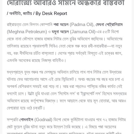
দৌরাত্ম্যে আবারও সামনে অন্ধকার বাস্তবতা
/
অর্থনীতি
,
জাতীয়
/ By
Desk Report
রাষ্ট্রায়ত্ত তেল বিপণন কোম্পানি
পদ্মা অয়েল
(Padma Oil),
মেঘনা পেট্রোলিয়াম
(Meghna Petroleum) ও
যমুনা অয়েল
(Jamuna Oil)-এর ৫৫টি ডিপো
থেকে নানা কৌশলে হাজার হাজার লিটার তেল চুরির অভিযোগ বহুদিনের। অভিযোগের
তালিকায় রয়েছেন প্রভাবশালী সিবিএ নেতা থেকে শুরু করে রথী-মহারথীরা—যা নতুন
নয়, বরং দীর্ঘদিনের চর্চিত বাস্তবতা। দেশের প্রায় সর্বত্রই বিস্তৃত এই চক্রের জাল,
এমনকি অনেকের রয়েছে নিজস্ব বাহিনীও।
মধ্যপ্রাচ্যে যুদ্ধ শুরুর পর দেশজুড়ে অভিযান চালিয়ে লাখ লাখ লিটার তেল উদ্ধারের
ঘটনায় ফের আলোচনায় আসে এই চোর সিন্ডিকেট। অথচ বছরের পর বছর ধরে চলা এ
অপকর্ম বেশিরভাগ সময়ই ধরা পড়ে না। আর ধরা পড়লেও শাস্তির নজির কার্যত নেই
বললেই চলে। উল্টো চুরি যাওয়া তেল ‘সিস্টেম লস’ বা ‘ট্রান্সপোর্ট লস’ হিসেবে সমন্বয়ের
অভিযোগ রয়েছে কর্তৃপক্ষের বিরুদ্ধে। ফলে আড়ালে থেকে যায় মূল হোতারা, আর আরও
বেপরোয়া হয়ে ওঠে চক্রটি।
সম্প্রতি
গোদনাইল
(Godnail) ডিপো থেকে কুর্মিটোলা যাওয়ার পথে ৭২ হাজার লিটার
জেট ফুয়েল চুরির ঘটনা নতুন করে উদ্বেগ তৈরি করেছে। এ বিষয়ে পদ্মা অয়েলের
ব্যবস্থাপনা পরিচালক মোহা. মফিজুর রহমান জানিয়েছেন, ঘটনা তদন্তে কমিটি গঠন