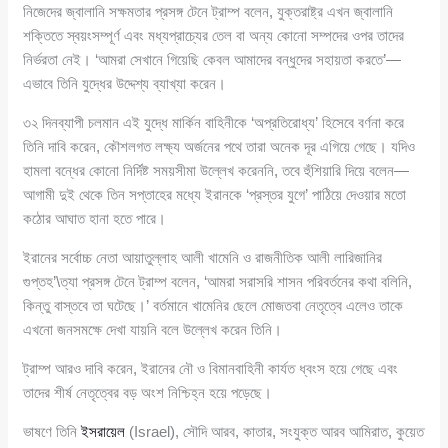
নিজেদের জ্বালানি সক্ষমতার প্রসঙ্গ টেনে ট্রাম্প বলেন, যুক্তরাষ্ট্র এখন জ্বালানি
শক্তিতে স্বয়ংসম্পূর্ণ এবং মধ্যপ্রাচ্যের তেল বা অন্য কোনো সম্পদের ওপর তাদের
নির্ভরতা নেই। ‘আমরা সেখানে গিয়েছি কেবল আমাদের বন্ধুদের সহায়তা করতে’—
এভাবে তিনি যুদ্ধের উদ্দেশ্য ব্যাখ্যা করেন।
৩২ দিনব্যাপী চলমান এই যুদ্ধে মার্কিন বাহিনীকে ‘অপ্রতিরোধ্য’ হিসেবে বর্ণনা করে
তিনি দাবি করেন, কৌশলগত লক্ষ্য অর্জনের পথে তারা অনেক দূর এগিয়ে গেছে। যদিও
হামলা বন্ধের কোনো নির্দিষ্ট সময়সীমা উল্লেখ করেননি, তবে হুঁশিয়ারি দিয়ে বলেন—
আগামী দুই থেকে তিন সপ্তাহের মধ্যে ইরানকে ‘প্রস্তর যুগে’ পাঠিয়ে দেওয়ার মতো
কঠোর আঘাত হানা হতে পারে।
ইরানের সর্বোচ্চ নেতা আয়াতুল্লাহ আলী খামেনি ও রাজনীতিক আলী লারিজানির
গুপ্তহ’\ত্যা প্রসঙ্গ টেনে ট্রাম্প বলেন, ‘আমরা সরাসরি শাসন পরিবর্তনের কথা বলিনি,
কিন্তু বাস্তবে তা ঘটেছে।’ বর্তমানে খামেনির ছেলে মোজতবা নেতৃত্বে এলেও তাকে
এখনো জনসমক্ষে দেখা যায়নি বলে উল্লেখ করেন তিনি।
ট্রাম্প আরও দাবি করেন, ইরানের নৌ ও বিমানবাহিনী কার্যত ধ্বংস হয়ে গেছে এবং
তাদের শীর্ষ নেতৃত্বের বড় অংশ নিশ্চিহ্ন হয়ে পড়েছে।
ভাষণে তিনি
ইসরায়েল
(Israel), সৌদি আরব, কাতার, সংযুক্ত আরব আমিরাত, কুয়েত