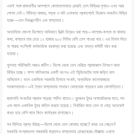
একই সঙ্গে রাজধানীর আশপাশে খোলামেলাভাবে চোরাই তেল বিক্রির দৃশ্যও এখন আর
গোপন নেই। বিভিন্ন বাজার, সড়ক ও ঘাট এলাকায় প্রকাশ্যেই ডিজেল-অকটেন বিক্রি
হচ্ছে—যেন নিয়ন্ত্রণহীন এক বাস্তবতা।
অন্যদিকে মোংলা ডিপোতে অভিযানে উল্টো চিত্রও ধরা পড়ে—কাগজে-কলমে যা থাকার
কথা, বাস্তবে তার চেয়ে ১২ হাজার ৬১৩ লিটার বেশি তেল পাওয়া যায়। এর হিসাব দিতে
না পারায় সংশ্লিষ্ট কর্মকর্তাকে বরখাস্ত করা হয়েছে এবং তদন্ত কমিটি গঠন করা
হয়েছে।
খুলনায় পরিস্থিতি আরও জটিল। ডিপো থেকে তেল বেরিয়ে গ্রামাঞ্চলে তিনগুণ দামে
বিক্রি হচ্ছে। পাম্প মালিকদের একটি অংশও এই সিন্ডিকেটের সঙ্গে জড়িত বলে
অভিযোগ। ফলে একদিকে সরকারি হিসাবে সংকট, অন্যদিকে কালোবাজারে
সহজলভ্যতা—এই দ্বৈত বাস্তবতায় সাধারণ ভোক্তারা পড়েছেন চরম ভোগান্তিতে।
জ্বালানি সংকটের প্রভাব পড়েছে পর্যটন খাতেও। সুন্দরবন ট্যুর অপারেটরদের মতে, গত
এক মাসে একাধিক ট্যুর বাতিল করতে হয়েছে। নির্ধারিত দামে তেল না পেয়ে অনেকেই
বাধ্য হয়ে বেশি দামে কিনে কার্যক্রম চালাচ্ছেন।
সব মিলিয়ে প্রশ্ন উঠছে—ডিপো থেকে তেল কোথায় যাচ্ছে? কারা এর পেছনে?
সরকারি সংস্থাগুলো নজরদারি বাড়ালেও বাস্তবতায় চোরচক্রের দৌরাত্ম্য এখনো