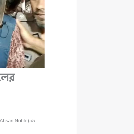
লের
 Ahsan Noble)-এর