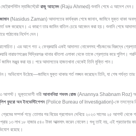
 মেট্রোপলিটন ম্যাজিস্ট্রেট
রাজু আহমেদ
(Raju Ahmed) শুনানি শেষে এ আদেশ দেন।
 জামান
(Nasidus Zaman) আদালতের কার্যক্রম শেষে জানান, জামিনে মুক্ত থাকা অবস্
ের শর্ত ভঙ্গ করেছেন। এ কারণে তার জামিন বাতিল চেয়ে আবেদন করা হয়। শুনানি শেষে আদা
ারে পাঠানোর নির্দেশ দেন।
 আলোচিত। এর আগে গত ২ ফেব্রুয়ারি একই আদালত নোবেলসহ পাঁচজনের বিরুদ্ধে গ্রেপ্তা
ুয়ারি নারায়ণগঞ্জের সিদ্ধিরগঞ্জ থানার বটতলা এলাকা থেকে তাকে গ্রেপ্তার করে পুলিশ। প
ে জামিন মঞ্জুর করা হয়। পরে আদালতের হাজতখানা থেকেই তিনি মুক্তি পান।
। অভিযোগ উঠেছে—জামিনে মুক্ত থাকার শর্ত লঙ্ঘন করেছেন তিনি, যা শেষ পর্যন্ত তার প
১৩ আগস্ট। ভুক্তভোগী নারী
আনাননিয়া শবনম রোজ
(Anannya Shabnam Roz) আদাল
ুলিশ ব্যুরো অব ইনভেস্টিগেশন
(Police Bureau of Investigation)-কে তদন্তের নি
 প্রেমের সম্পর্ক গড়ে তোলার পর বিয়ের প্রলোভন দেখিয়ে ২০২৩ সালের ২৫ আগস্ট থেকে গত
 প্রায় ১৩ লাখ ১৮ হাজার ৫৪০ টাকা আত্মসাৎ করেন নোবেল। শুধু তাই নয়, এই প্রতারণা
ভিযোগ রয়েছে।