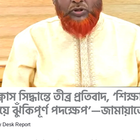
স সিদ্ধান্তে তীব্র প্রতিবাদ, ‘শিক্ষ
য়ে ঝুঁকিপূর্ণ পদক্ষেপ’—জামায়াত
y
Desk Report