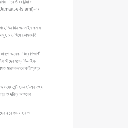
যা দিয়ে তীব্র নিন্দা ও
amaat-e-Islami)-এর
প্তাহে তিন দিন অনলাইন ক্লাস
র অজুহাত দেখিয়ে কোমলমতি
 কারণে অনেক দরিদ্র শিক্ষার্থী
ক্ষার্থীদের মধ্যে ডিভাইস-
সও মারাত্মকভাবে ক্ষতিগ্রস্ত
ট অ্যাসেসমেন্ট ২০২২’-এর তথ্য
যন্ত ও দরিদ্র অঞ্চলের
ীদের ঝরে পড়ার হার ও