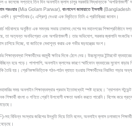
কুল ও কলেজে সপ্তাহে তিন দিন অনলাইন ক্লাস চালুর সরকারি সিদ্ধান্তকে ‘অপরিণামদর্শী’ আখ্
লাম পরওয়ার
(Mia Golam Parwar),
বাংলাদেশ জামায়াতে ইসলামী
(Bangladesh J
 এমপি। বৃহস্পতিবার (২ এপ্রিল) দেওয়া এক বিবৃতিতে তিনি এ প্রতিক্রিয়া জানান।
ার্চ সচিবালয়ে অনুষ্ঠিত এক সমন্বয় সভায় ঢাকাসহ দেশের সব মহানগরের শিক্ষাপ্রতিষ্ঠানে স
হয়েছে, তা অত্যন্ত অনভিপ্রেত এবং অপরিণামদর্শী। তার অভিযোগ, সরকার জ্বালানি সংকটে
লাস চাপিয়ে দিচ্ছে, যা জাতিকে মেধাশূন্য করার এক গভীর ষড়যন্ত্রের অংশ।
িক্ষাব্যবস্থা শিক্ষার্থীদের বহুমুখী ক্ষতির দিকে ঠেলে দেয়। উচ্চমূল্যের ইন্টারনেট ব্যবহারের
 বিচ্ছিন্ন হয়ে পড়ে। পাশাপাশি, অনলাইন ক্লাসের কারণে স্মার্টফোন ব্যবহারের সুযোগ বাড়ায় শি
ঁকি তৈরি হয়। শ্রেণিকক্ষভিত্তিক পঠন-পাঠন ব্যাহত হওয়ায় শিক্ষার্থীদের নিয়মিত পড়ার অভ্যা
ামারির সময় অনলাইন শিক্ষাব্যবস্থার প্রভাব ইতোমধ্যেই স্পষ্ট হয়েছে। ‘ন্যাশনাল স্টুডেন্
েক শিক্ষার্থী বাংলা ও গণিতে শ্রেণি উপযোগী দক্ষতা অর্জন করতে পারেনি। বিশেষ করে প্রত্
ে পড়েছে।
 বিভিন্ন সংস্থার জরিপের উদ্ধৃতি দিয়ে তিনি বলেন, অনলাইন ক্লাস চলাকালে শিক্ষার্থ
 বেড়েছে।