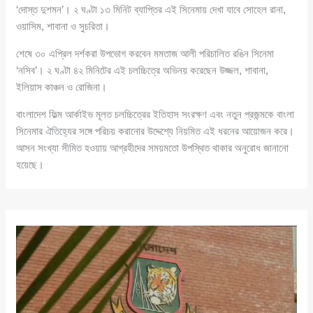
‘দোস্ত দুশমন’। ২ ঘণ্টা ১৩ মিনিট ব্যাপ্তির এই সিনেমায় দেখা যাবে সোহেল রানা,
ওয়াসিম, শাবানা ও সুচরিতা।
শেষে ৩০ এপ্রিল দর্শকরা উপভোগ করবেন মমতাজ আলী পরিচালিত রঙিন সিনেমা
‘নসিব’। ২ ঘণ্টা ৪২ মিনিটের এই চলচ্চিত্রে অভিনয় করেছেন উজ্জল, শাবানা,
ইলিয়াস কাঞ্চন ও রোজিনা।
বাংলাদেশ ফিল্ম আর্কাইভ মূলত চলচ্চিত্রের ইতিহাস সংরক্ষণ এবং নতুন প্রজন্মকে বাংলা
সিনেমার ঐতিহ্যের সঙ্গে পরিচয় করানোর উদ্দেশ্যে নিয়মিত এই ধরনের আয়োজন করে।
আসন সংখ্যা সীমিত হওয়ায় আগ্রহীদের সময়মতো উপস্থিত থাকার অনুরোধ জানানো
হয়েছে।