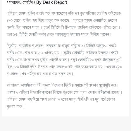
/
সারাদেশ
,
স্পোর্টস
/ By
Desk Report
এশিয়ান গেমস হকির বাছাই পর্বে বাংলাদেশের হকি দল বৃহস্পতিবার চায়নিজ তাইপেকে
৪-৩ গোলে হারিয়ে জয় দিয়ে যাত্রা শুরু করেছে। ম্যাচের প্রথম কোয়ার্টারে দুদলের
লড়াই ছিল সমানে সমান। চতুর্থ মিনিটে লি চি-শুয়ান চায়নিজ তাইপেকে এগিয়ে দেন।
তবে ১৫ মিনিটে পেনাল্টি কর্নার থেকে আশরাফুল ইসলাম সমতা ফিরিয়ে আনেন।
দ্বিতীয় কোয়ার্টারে বাংলাদেশ আক্রমণের মাত্রা বাড়িয়ে ২২ মিনিটে আবারও পেনাল্টি
কর্নার থেকে গোল করে ২-১ এগিয়ে যায়। তৃতীয় কোয়ার্টায় আমিরুল ইসলাম পেনাল্টি
কর্নার থেকে বাংলাদেশের তৃতীয় গোলটি করেন। চতুর্থ কোয়ার্টারেও ম্যাচ উত্তেজনাপূর্ণ
ছিল; ৫৯ মিনিটে দ্বীন ইসলাম গোল করলেও দুই গোল হজম করতে হয়। এর মধ্যেও
বাংলাদেশ শেষ পর্যন্ত জয় ধরে রাখতে সক্ষম হয়।
বাংলাদেশ আগামীকাল ‘বি’ গ্রুপে নিজেদের দ্বিতীয় ম্যাচে শ্রীলংকার মুখোমুখি হবে।
এরপর ৬ এপ্রিল উজবেকিস্তানের বিপক্ষে গ্রুপের শেষ ম্যাচ খেলার পরিকল্পনা রয়েছে।
এশিয়ান গেমস বাছাইয়ে অংশ নেওয়া ৯ দলের মধ্যে শীর্ষ ৬টি দল মূল পর্বে খেলার
সুযোগ পাবে।