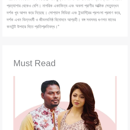
প্রত্যাশার থেকেও বেশি। নাগরিক একাকিত্ব এবং অবলা প্রাণীর আত্মিক সেতুবন্ধন
দর্শক খুব আপন করে নিয়েছে। সোশ্যাল মিডিয়া এবং ইন্ডাস্ট্রির প্রশংসা প্রমাণ করে,
দর্শক এখন ভিন্নধর্মী ও জীবনঘনিষ্ঠ বিনোদনে আগ্রহী। বঙ্গ সবসময় গুণগত মানের
কনটেন্ট উপহার দিতে প্রতিশ্রুতিবদ্ধ।”
Must Read