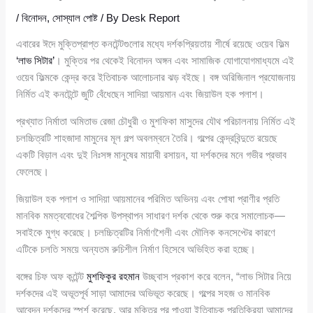
/
বিনোদন
,
সোস্যাল পোষ্ট
/ By
Desk Report
এবারের ঈদে মুক্তিপ্রাপ্ত কনটেন্টগুলোর মধ্যে দর্শকপ্রিয়তায় শীর্ষে রয়েছে ওয়েব ফিল্ম
‘লাভ সিটার’
। মুক্তির পর থেকেই বিনোদন অঙ্গন এবং সামাজিক যোগাযোগমাধ্যমে এই
ওয়েব ফিল্মকে কেন্দ্র করে ইতিবাচক আলোচনার ঝড় বইছে। বঙ্গ অরিজিনাল প্রযোজনায়
নির্মিত এই কনটেন্টে জুটি বেঁধেছেন সাদিয়া আয়মান এবং জিয়াউল হক পলাশ।
প্রখ্যাত নির্মাতা অমিতাভ রেজা চৌধুরী ও মুশফিকা মাসুদের যৌথ পরিচালনায় নির্মিত এই
চলচ্চিত্রটি শাহজাদা মামুনের মূল গল্প অবলম্বনে তৈরি। গল্পের কেন্দ্রবিন্দুতে রয়েছে
একটি বিড়াল এবং দুই নিঃসঙ্গ মানুষের মায়াবী রসায়ন, যা দর্শকদের মনে গভীর প্রভাব
ফেলেছে।
জিয়াউল হক পলাশ ও সাদিয়া আয়মানের পরিমিত অভিনয় এবং পোষা প্রাণীর প্রতি
মানবিক মমত্ববোধের শৈল্পিক উপস্থাপন সাধারণ দর্শক থেকে শুরু করে সমালোচক—
সবাইকে মুগ্ধ করেছে। চলচ্চিত্রটির নির্মাণশৈলী এবং মৌলিক কনসেপ্টের কারণে
এটিকে চলতি সময়ে অন্যতম রুচিশীল নির্মাণ হিসেবে অভিহিত করা হচ্ছে।
বঙ্গের চিফ অফ কন্টেন্ট
মুশফিকুর রহমান
উচ্ছ্বাস প্রকাশ করে বলেন, “লাভ সিটার নিয়ে
দর্শকদের এই অভূতপূর্ব সাড়া আমাদের অভিভূত করেছে। গল্পের সহজ ও মানবিক
আবেদন দর্শকদের স্পর্শ করেছে, আর মুক্তির পর পাওয়া ইতিবাচক প্রতিক্রিয়া আমাদের