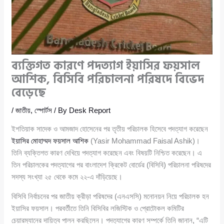
ব্যক্তিগত কারণে পদত্যাগ ইয়াসির ফয়সাল
আশিক, বিসিবি পরিচালনা পরিষদে বিভেদ
বেড়েছে
/
জাতীয়
,
স্পোর্টস
/ By
Desk Report
ইশতিয়াক সাদেক ও আমজাদ হোসেনের পর তৃতীয় পরিচালক হিসেবে পদত্যাগ করেছেন
ইয়াসির মোহাম্মদ ফয়সাল আশিক
(Yasir Mohammad Faisal Ashik)।
তিনি ব্যক্তিগত কারণ দেখিয়ে পদত্যাগ করেছেন এবং বিষয়টি নিশ্চিত করেছেন। এ
তিন পরিচালকের পদত্যাগের পর বাংলাদেশ ক্রিকেট বোর্ডের (বিসিবি) পরিচালনা পরিষদের
সদস্য সংখ্যা ২৫ থেকে কমে ২২-এ দাঁড়িয়েছে।
বিসিবি নির্বাচনের পর জাতীয় ক্রীড়া পরিষদের (এনএসসি) মনোনয়ন নিয়ে পরিচালক হন
ইয়াসির ফয়সাল। পরবর্তীতে তিনি বিসিবির লজিস্টিক ও প্রোটোকল কমিটির
চেয়ারম্যানের দায়িত্ব পালন করছিলেন। পদত্যাগের কারণ সম্পর্কে তিনি জানান, “এটি