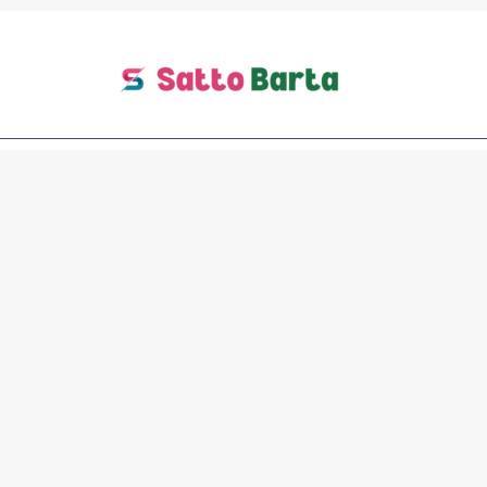
হরমুজ প্রণালি বন্ধে জ্বালানি সংকট, ৪০
দেশীয় জোট গঠনের উদ্যোগ নিলেন ব্রিটিশ
প্রধানমন্ত্রী স্টারমার
/
অর্থনীতি
,
আন্তর্জাতিক
/ By
Desk Report
ইরানের কার্যত অবরোধের কারণে হরমুজ প্রণালি বন্ধ থাকায় বিশ্বব্যাপী জ্বালানি
সংকট তীব্র আকার ধারণ করেছে। এই পরিস্থিতিতে যুক্তরাজ্যের প্রধানমন্ত্রী
কিয়ার
স্টারমার
(Keir Starmer) প্রায় ৪০টি দেশ নিয়ে একটি আন্তর্জাতিক জোট গঠনের