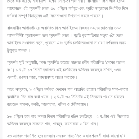
থেকে শুরু হয়েছে মাসব্যাপী বিশেষ চলচ্চিত্র প্রদর্শনী। বাংলাদেশ ফিল্ম আর্কাইভের
আয়োজনে এই প্রদর্শনী চলবে ৩০ এপ্রিল পর্যন্ত এবং প্রতি সপ্তাহের নির্ধারিত দিনে
দর্শকরা সম্পূর্ণ বিনামূল্যে এই সিনেমাগুলো উপভোগ করতে পারবেন।
রাজধানীর আগারগাঁওয়ে অবস্থিত ফিল্ম আর্কাইভের নিজস্ব ভবনের দোতলায় ৩০০
আসনবিশিষ্ট প্রজেকশন হলে প্রদর্শনী চলবে। প্রতি বৃহস্পতিবার সন্ধ্যা ৬টা থেকে
আর্কাইভে সংরক্ষিত নতুন, পুরোনো এবং দুর্লভ চলচ্চিত্রগুলো সাধারণ দর্শকদের জন্য
উন্মুক্ত থাকবে।
প্রদর্শন সূচি অনুযায়ী, আজ প্রদর্শিত হয়েছে হারুনর রশীদ পরিচালিত ‘মেঘের অনেক
রং’। ১ ঘণ্টা ১৭ মিনিট ব্যাপ্তির এই চলচ্চিত্রে অভিনয় করেছেন মাথিন, ওমর
এলাহী, রওশন আরা, আদনানসহ আরও অনেকে।
পরের সপ্তাহে, ৯ এপ্রিল দর্শকরা দেখবেন খান আতাউর রহমান পরিচালিত সাদা-কালো
ক্ল্যাসিক ‘দিন যায় কথা থাকে’। ২ ঘণ্টা ৩২ মিনিটের এই সিনেমার প্রধান চরিত্রে
রয়েছেন ফারুক, কবরী, আনোয়ারা, খলিল ও টেলিসামাদ।
১৬ এপ্রিল হবে শাহ আলম কিরণ পরিচালিত রঙিন চলচ্চিত্র। ২ ঘণ্টার এই সিনেমায়
অভিনয় করেছেন সালমান শাহ, শাবনূর, আনোয়ারা ও রিনা খান।
২৩ এপ্রিল প্রদর্শিত হবে দেওয়ান নজরুল পরিচালিত অ্যাকশনধর্মী সাদা-কালো ছবি