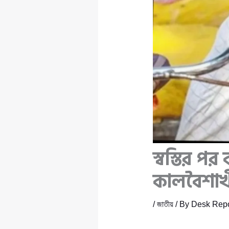
স্বস্তির প
কালবৈশাখী
/
জাতীয়
/ By
Desk Repo