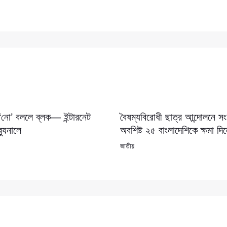
 ‘নো’ বললে ব্লক— ইন্টারনেট
বৈষম্যবিরোধী ছাত্র আন্দোলনে 
যুনালে
অবশিষ্ট ২৫ বাংলাদেশিকে ক্ষমা দি
জাতীয়