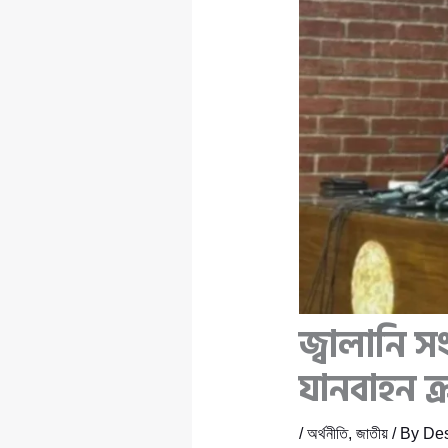
জ্বালানি 
যানবাহন ক্র
/
অর্থনীতি
,
জাতীয়
/ By
Des