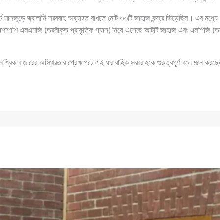
ী, মার্চ মাসজুড়ে জ্বালানি সরবরাহ অব্যাহত রাখতে মোট ৩৩টি জাহাজ বন্দরে ভিড়েছিল। এর মধ্য
াশাপাশি এলএনজি (তরলীকৃত প্রাকৃতিক গ্যাস) নিয়ে এসেছে আটটি জাহাজ এবং এলপিজি (তরল
 বৈশ্বিক বাজারের অস্থিরতার প্রেক্ষাপটে এই ধারাবাহিক সরবরাহকে গুরুত্বপূর্ণ বলে মনে করছেন