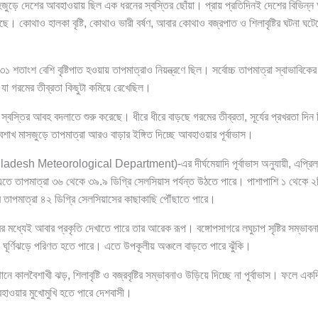
াহজুড়ে দেশের আবহাওয়ায় ছিল এক ধরনের স্বস্তির ছোঁয়া। প্রায় প্রতিদিনই দেশের বিভিন্ন 
ে। কোথাও হালকা বৃষ্টি, কোথাও ভারী বর্ষণ, আবার কোথাও বজ্রপাত ও শিলাবৃষ্টির ঘটনা 
 ৩১ শতাংশ বেশি বৃষ্টিপাত হওয়ায় তাপমাত্রাও নিয়ন্ত্রণে ছিল। সর্বোচ্চ তাপমাত্রা স্বাভাবিকের
 যা গরমের তীব্রতা কিছুটা কমিয়ে রেখেছিল।
্বস্তির আবহ বদলাতে শুরু করেছে। ধীরে ধীরে বাড়ছে গরমের তীব্রতা, সূর্যের প্রখরতা দিন
শাখ মাসজুড়ে তাপমাত্রা আরও বাড়ার ইঙ্গিত দিচ্ছে আবহাওয়ার পূর্বাভাস।
desh Meteorological Department)-এর দীর্ঘমেয়াদি পূর্বাভাস অনুযায়ী, এপ্রিল ম
তে তাপমাত্রা ৩৬ থেকে ৩৯.৯ ডিগ্রি সেলসিয়াস পর্যন্ত উঠতে পারে। পাশাপাশি ১ থেকে ২টি
 তাপমাত্রা ৪২ ডিগ্রি সেলসিয়াসের কাছাকাছি পৌঁছাতে পারে।
র মধ্যেই আবার প্রকৃতি দেখাতে পারে তার আরেক রূপ। বঙ্গোপসাগরে লঘুচাপ সৃষ্টির সম্ভাবনা
ী ঘূর্ণিঝড়ে পরিণত হতে পারে। এতে উপকূলীয় অঞ্চলে বাড়তে পারে ঝুঁকি।
ে কালবৈশাখী ঝড়, শিলাবৃষ্টি ও বজ্রবৃষ্টির সম্ভাবনাও উড়িয়ে দিচ্ছে না পূর্বাভাস। ফলে এক
হাওয়ার মুখোমুখি হতে পারে দেশবাসী।