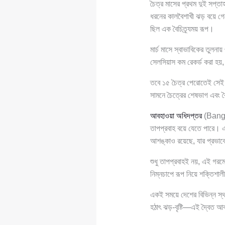
চৈত্র মাসের প্রথম দুই সপ্ত
ধরনের কালবৈশাখী ঝড় বয়ে গেছ
ছিল এক বৈচিত্র্যময় রূপ।
মার্চ মাসে স্বাভাবিকের তুলনায়
সেলসিয়াস কম রেকর্ড করা হয়,
তবে ১৫ চৈত্র পেরোতেই সেই স
সামনে চৈত্রের শেষভাগ এবং বৈ
আবহাওয়া অধিদপ্তর
(Bangla
তাপপ্রবাহ বয়ে যেতে পারে। এ
আশঙ্কাও রয়েছে, যার প্রভাবে
শুধু তাপপ্রবাহই নয়, এই গরমে
নিম্নচাপে রূপ নিয়ে শক্তিশাল
একই সময়ে দেশের বিভিন্ন স্থান
হঠাৎ ঝড়-বৃষ্টি—এই দ্বৈত আব