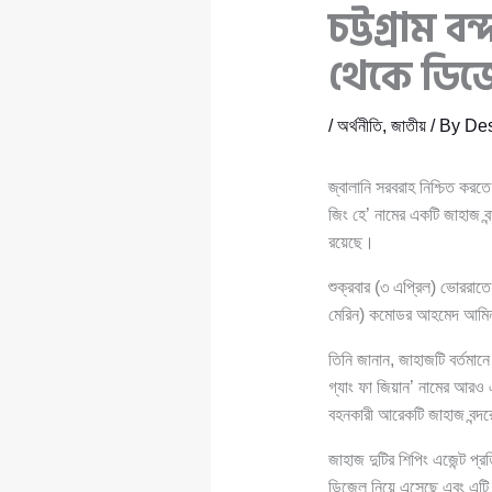
চট্টগ্রাম ব
থেকে ডিজ
/
অর্থনীতি
,
জাতীয়
/ By
Des
জ্বালানি সরবরাহ নিশ্চিত করত
জিং হে’ নামের একটি জাহাজ 
রয়েছে।
শুক্রবার (৩ এপ্রিল) ভোররাতে ‘
মেরিন) কমোডর আহমেদ আমিন 
তিনি জানান, জাহাজটি বর্তমান
গ্যাং ফা জিয়ান’ নামের আরও
বহনকারী আরেকটি জাহাজ বন্দ
জাহাজ দুটির শিপিং এজেন্ট প্রত
ডিজেল নিয়ে এসেছে এবং এটি বর