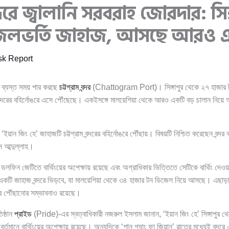
ন্দরে জ্বালানি সরবরাহ জোরদার: সিঙ
েলভর্তি জাহাজ, আসছে আরও 
k Report
ে ব্যস্ত সময় পার করছে
চট্টগ্রাম বন্দর
(Chattogram Port)। সিঙ্গাপুর থেকে ২৭ হাজার ট
বন্দরের বহির্নোঙরে এসে পৌঁছেছে। একইসঙ্গে মালয়েশিয়া থেকে আরও একটি বড় চালান নিয়
ইয়ান জিং হে’ জাহাজটি চট্টগ্রাম বন্দরের বহির্নোঙরে পৌঁছায়। বিষয়টি নিশ্চিত করেছেন বন্দর ক
আব্দুল্লাহ।
ে ডলফিন জেটিতে বার্থিংয়ের অপেক্ষায় রয়েছে এবং অগ্রাধিকার ভিত্তিতে সেটিকে বার্থিং দেও
 একটি জাহাজ বন্দরে ভিড়বে, যা মালয়েশিয়া থেকে ৩৪ হাজার টন ডিজেল নিয়ে আসছে। এছ
রে পৌঁছানোর সম্ভাবনাও রয়েছে।
িষ্ঠান
প্রাইড
(Pride)-এর স্বত্বাধিকারী নজরুল ইসলাম জানান, ‘ইয়ান জিং হে’ সিঙ্গাপুর থ
্তমানে বার্থিংয়ের অপেক্ষায় রয়েছে। অন্যদিকে ‘শান গ্যাং ফা জিয়ান’ রাতের মধ্যেই বন্দর