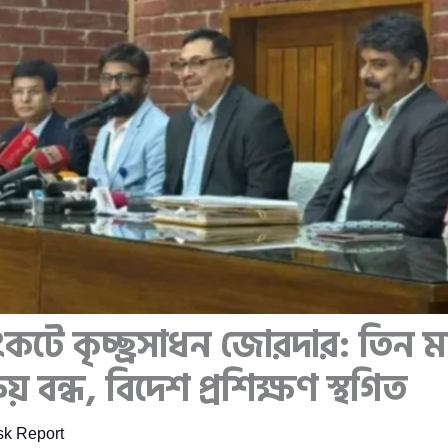
সংকটে কৃচ্ছ্রসাধন জোরদার: তিন ম
য় বন্ধ, বিদেশ প্রশিক্ষণ স্থগিত
k Report