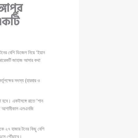
্গাপুর
একটি
নের বেশি ডিজেল নিয়ে ‘ইয়ান
ে আরেকটি জাহাজ আসার কথা
র্তৃপক্ষের সদস্য (হারবার ও
য়া হবে। একইসঙ্গে রাতে ‘শান
াড়া আগামীকাল এলএনজি
েকে ২৭ হাজার টনের কিছু বেশি
ে এসে পৌঁছাবে।