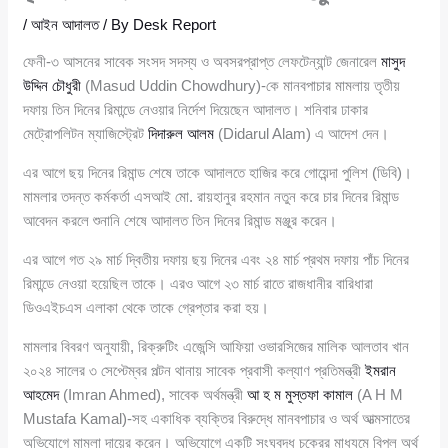
/
আইন আদালত
/ By
Desk Report
ফেনী-৩ আসনের সাবেক সংসদ সদস্য ও অবসরপ্রাপ্ত লেফটেন্যান্ট জেনারেল
মাসুদ
উদ্দিন চৌধুরী
(Masud Uddin Chowdhury)-কে মানবপাচার মামলায় তৃতীয়
দফায় তিন দিনের রিমান্ডে নেওয়ার নির্দেশ দিয়েছেন আদালত। শনিবার ঢাকার
মেট্রোপলিটন ম্যাজিস্ট্রেট
দিদারুল আলম
(Didarul Alam) এ আদেশ দেন।
এর আগে ছয় দিনের রিমান্ড শেষে তাকে আদালতে হাজির করে গোয়েন্দা পুলিশ (ডিবি)।
মামলার তদন্ত কর্মকর্তা এসআই মো. রায়হানুর রহমান নতুন করে চার দিনের রিমান্ড
আবেদন করলে শুনানি শেষে আদালত তিন দিনের রিমান্ড মঞ্জুর করেন।
এর আগে গত ২৯ মার্চ দ্বিতীয় দফায় ছয় দিনের এবং ২৪ মার্চ প্রথম দফায় পাঁচ দিনের
রিমান্ডে নেওয়া হয়েছিল তাকে। এরও আগে ২৩ মার্চ রাতে রাজধানীর বারিধারা
ডিওএইচএস এলাকা থেকে তাকে গ্রেপ্তার করা হয়।
মামলার বিবরণ অনুযায়ী, রিক্রুটিং এজেন্সি আফিয়া ওভারসিজের মালিক আলতাব খান
২০২৪ সালের ৩ সেপ্টেম্বর পল্টন থানায় সাবেক প্রবাসী কল্যাণ প্রতিমন্ত্রী
ইমরান
আহমেদ
(Imran Ahmed), সাবেক অর্থমন্ত্রী
আ হ ম মুস্তফা কামাল
(A H M
Mustafa Kamal)-সহ একাধিক ব্যক্তির বিরুদ্ধে মানবপাচার ও অর্থ আত্মসাতের
অভিযোগে মামলা দায়ের করেন। অভিযোগে একটি সংঘবদ্ধ চক্রের মাধ্যমে বিপুল অর্থ