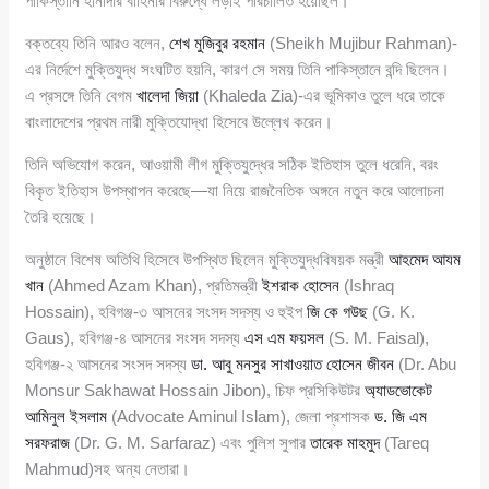
পাকিস্তানি হানাদার বাহিনীর বিরুদ্ধে লড়াই পরিচালিত হয়েছিল।
বক্তব্যে তিনি আরও বলেন,
শেখ মুজিবুর রহমান
(Sheikh Mujibur Rahman)-
এর নির্দেশে মুক্তিযুদ্ধ সংঘটিত হয়নি, কারণ সে সময় তিনি পাকিস্তানে বন্দি ছিলেন।
এ প্রসঙ্গে তিনি বেগম
খালেদা জিয়া
(Khaleda Zia)-এর ভূমিকাও তুলে ধরে তাকে
বাংলাদেশের প্রথম নারী মুক্তিযোদ্ধা হিসেবে উল্লেখ করেন।
তিনি অভিযোগ করেন, আওয়ামী লীগ মুক্তিযুদ্ধের সঠিক ইতিহাস তুলে ধরেনি, বরং
বিকৃত ইতিহাস উপস্থাপন করেছে—যা নিয়ে রাজনৈতিক অঙ্গনে নতুন করে আলোচনা
তৈরি হয়েছে।
অনুষ্ঠানে বিশেষ অতিথি হিসেবে উপস্থিত ছিলেন মুক্তিযুদ্ধবিষয়ক মন্ত্রী
আহমেদ আযম
খান
(Ahmed Azam Khan), প্রতিমন্ত্রী
ইশরাক হোসেন
(Ishraq
Hossain), হবিগঞ্জ-৩ আসনের সংসদ সদস্য ও হুইপ
জি কে গউছ
(G. K.
Gaus), হবিগঞ্জ-৪ আসনের সংসদ সদস্য
এস এম ফয়সল
(S. M. Faisal),
হবিগঞ্জ-২ আসনের সংসদ সদস্য
ডা. আবু মনসুর সাখাওয়াত হোসেন জীবন
(Dr. Abu
Monsur Sakhawat Hossain Jibon), চিফ প্রসিকিউটর
অ্যাডভোকেট
আমিনুল ইসলাম
(Advocate Aminul Islam), জেলা প্রশাসক
ড. জি এম
সরফরাজ
(Dr. G. M. Sarfaraz) এবং পুলিশ সুপার
তারেক মাহমুদ
(Tareq
Mahmud)সহ অন্য নেতারা।