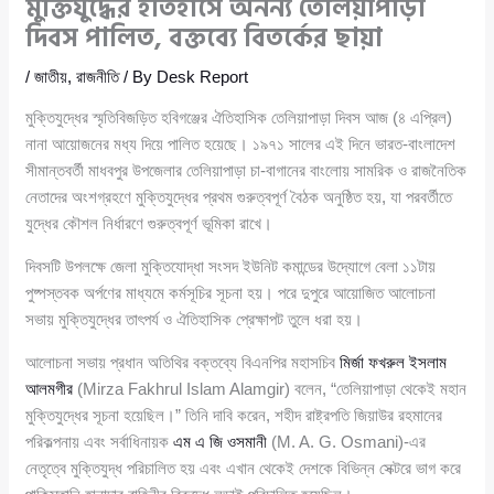
মুক্তিযুদ্ধের ইতিহাসে অনন্য তেলিয়াপাড়া
দিবস পালিত, বক্তব্যে বিতর্কের ছায়া
/
জাতীয়
,
রাজনীতি
/ By
Desk Report
মুক্তিযুদ্ধের স্মৃতিবিজড়িত হবিগঞ্জের ঐতিহাসিক তেলিয়াপাড়া দিবস আজ (৪ এপ্রিল)
নানা আয়োজনের মধ্য দিয়ে পালিত হয়েছে। ১৯৭১ সালের এই দিনে ভারত-বাংলাদেশ
সীমান্তবর্তী মাধবপুর উপজেলার তেলিয়াপাড়া চা-বাগানের বাংলোয় সামরিক ও রাজনৈতিক
নেতাদের অংশগ্রহণে মুক্তিযুদ্ধের প্রথম গুরুত্বপূর্ণ বৈঠক অনুষ্ঠিত হয়, যা পরবর্তীতে
যুদ্ধের কৌশল নির্ধারণে গুরুত্বপূর্ণ ভূমিকা রাখে।
দিবসটি উপলক্ষে জেলা মুক্তিযোদ্ধা সংসদ ইউনিট কমান্ডের উদ্যোগে বেলা ১১টায়
পুষ্পস্তবক অর্পণের মাধ্যমে কর্মসূচির সূচনা হয়। পরে দুপুরে আয়োজিত আলোচনা
সভায় মুক্তিযুদ্ধের তাৎপর্য ও ঐতিহাসিক প্রেক্ষাপট তুলে ধরা হয়।
আলোচনা সভায় প্রধান অতিথির বক্তব্যে বিএনপির মহাসচিব
মির্জা ফখরুল ইসলাম
আলমগীর
(Mirza Fakhrul Islam Alamgir) বলেন, “তেলিয়াপাড়া থেকেই মহান
মুক্তিযুদ্ধের সূচনা হয়েছিল।” তিনি দাবি করেন, শহীদ রাষ্ট্রপতি জিয়াউর রহমানের
পরিকল্পনায় এবং সর্বাধিনায়ক
এম এ জি ওসমানী
(M. A. G. Osmani)-এর
নেতৃত্বে মুক্তিযুদ্ধ পরিচালিত হয় এবং এখান থেকেই দেশকে বিভিন্ন সেক্টরে ভাগ করে