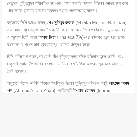
নেতৃত্বে মুক্তিযুদ্ধ পরিচালিত হয় এবং এখান থেকেই দেশকে বিভিন্ন সেক্টরে ভাগ করে
পাকিস্তানি হানাদার বাহিনীর বিরুদ্ধে লড়াই পরিচালিত হয়েছিল।
বক্তব্যে তিনি আরও বলেন,
শেখ মুজিবুর রহমান
(Sheikh Mujibur Rahman)-
এর নির্দেশে মুক্তিযুদ্ধ সংঘটিত হয়নি, কারণ সে সময় তিনি পাকিস্তানে বন্দি ছিলেন।
এ প্রসঙ্গে তিনি বেগম
খালেদা জিয়া
(Khaleda Zia)-এর ভূমিকাও তুলে ধরে তাকে
বাংলাদেশের প্রথম নারী মুক্তিযোদ্ধা হিসেবে উল্লেখ করেন।
তিনি অভিযোগ করেন, আওয়ামী লীগ মুক্তিযুদ্ধের সঠিক ইতিহাস তুলে ধরেনি, বরং
বিকৃত ইতিহাস উপস্থাপন করেছে—যা নিয়ে রাজনৈতিক অঙ্গনে নতুন করে আলোচনা
তৈরি হয়েছে।
অনুষ্ঠানে বিশেষ অতিথি হিসেবে উপস্থিত ছিলেন মুক্তিযুদ্ধবিষয়ক মন্ত্রী
আহমেদ আযম
খান
(Ahmed Azam Khan), প্রতিমন্ত্রী
ইশরাক হোসেন
(Ishraq
Hossain), হবিগঞ্জ-৩ আসনের সংসদ সদস্য ও হুইপ
জি কে গউছ
(G. K.
Gaus), হবিগঞ্জ-৪ আসনের সংসদ সদস্য
এস এম ফয়সল
(S. M. Faisal),
হবিগঞ্জ-২ আসনের সংসদ সদস্য
ডা. আবু মনসুর সাখাওয়াত হোসেন জীবন
(Dr. Abu
Monsur Sakhawat Hossain Jibon), চিফ প্রসিকিউটর
অ্যাডভোকেট
আমিনুল ইসলাম
(Advocate Aminul Islam), জেলা প্রশাসক
ড. জি এম
সরফরাজ
(Dr. G. M. Sarfaraz) এবং পুলিশ সুপার
তারেক মাহমুদ
(Tareq