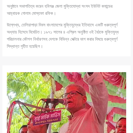
অনুষ্ঠানে সভাপতিত্ব করেন হবিগঞ্জ জেলা মুক্তিযোদ্ধা সংসদ ইউনিট কমান্ডের
আহ্বায়ক গোলাম মোস্তফা রফিক।
উল্লেখ্য, তেলিয়াপাড়া দিবস বাংলাদেশের মুক্তিযুদ্ধের ইতিহাসে একটি গুরুত্বপূর্ণ
অধ্যায় হিসেবে বিবেচিত। ১৯৭১ সালের ৪ এপ্রিল অনুষ্ঠিত ওই বৈঠকে মুক্তিযুদ্ধ
পরিচালনার কৌশল নির্ধারণসহ দেশকে বিভিন্ন সেক্টরে ভাগ করার বিষয়ে গুরুত্বপূর্ণ
সিদ্ধান্ত গৃহীত হয়েছিল।