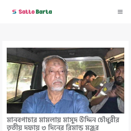
Skip
to
content
মানবপাচার মামলায় মাসুদ উদ্দিন চৌধুরীর
তৃতীয় দফায় ৩ দিনের রিমান্ড মঞ্জুর