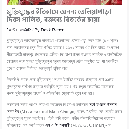
মুক্তিযুদ্ধের ইতিহাসে অনন্য তেলিয়াপাড়া
দিবস পালিত, বক্তব্যে বিতর্কের ছায়া
/
জাতীয়
,
রাজনীতি
/ By
Desk Report
মুক্তিযুদ্ধের স্মৃতিবিজড়িত হবিগঞ্জের ঐতিহাসিক তেলিয়াপাড়া দিবস আজ (৪ এপ্রিল)
নানা আয়োজনের মধ্য দিয়ে পালিত হয়েছে। ১৯৭১ সালের এই দিনে ভারত-বাংলাদেশ
সীমান্তবর্তী মাধবপুর উপজেলার তেলিয়াপাড়া চা-বাগানের বাংলোয় সামরিক ও রাজনৈতিক
নেতাদের অংশগ্রহণে মুক্তিযুদ্ধের প্রথম গুরুত্বপূর্ণ বৈঠক অনুষ্ঠিত হয়, যা পরবর্তীতে
যুদ্ধের কৌশল নির্ধারণে গুরুত্বপূর্ণ ভূমিকা রাখে।
দিবসটি উপলক্ষে জেলা মুক্তিযোদ্ধা সংসদ ইউনিট কমান্ডের উদ্যোগে বেলা ১১টায়
পুষ্পস্তবক অর্পণের মাধ্যমে কর্মসূচির সূচনা হয়। পরে দুপুরে আয়োজিত আলোচনা
সভায় মুক্তিযুদ্ধের তাৎপর্য ও ঐতিহাসিক প্রেক্ষাপট তুলে ধরা হয়।
আলোচনা সভায় প্রধান অতিথির বক্তব্যে বিএনপির মহাসচিব
মির্জা ফখরুল ইসলাম
আলমগীর
(Mirza Fakhrul Islam Alamgir) বলেন, “তেলিয়াপাড়া থেকেই মহান
মুক্তিযুদ্ধের সূচনা হয়েছিল।” তিনি দাবি করেন, শহীদ রাষ্ট্রপতি জিয়াউর রহমানের
পরিকল্পনায় এবং সর্বাধিনায়ক
এম এ জি ওসমানী
(M. A. G. Osmani)-এর