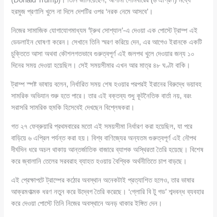
হরমুজ প্রণালি খুলে না দিলে দেশটির ওপর ‘নরক নেমে আসবে’।
নিজের সামাজিক যোগাযোগমাধ্যম ‘ট্রুথ সোশ্যাল’-এ দেওয়া এক পোস্টে ট্রাম্প এই
ডেডলাইন ঘোষণা করেন। সেখানে তিনি স্মরণ করিয়ে দেন, এর আগেও ইরানকে একটি
চুক্তিতে আসা অথবা কৌশলগতভাবে গুরুত্বপূর্ণ এই জলপথ খুলে দেওয়ার জন্য ১০
দিনের সময় দেওয়া হয়েছিল। সেই সময়সীমার এখন আর মাত্র ৪৮ ঘণ্টা বাকি।
ট্রাম্প স্পষ্ট ভাষায় বলেন, নির্ধারিত সময় শেষ হওয়ার পরপরই ইরানের বিরুদ্ধে ভয়াবহ
সামরিক অভিযান শুরু হতে পারে। তার এই বক্তব্য শুধু কূটনৈতিক বার্তা নয়, বরং
সরাসরি সামরিক হুমকি হিসেবেই দেখছেন বিশ্লেষকরা।
গত ২৭ ফেব্রুয়ারি প্রথমবারের মতো এই সময়সীমা নির্ধারণ করা হয়েছিল, যা পরে
বাড়িয়ে ৬ এপ্রিল পর্যন্ত করা হয়। বিশ্ব বাণিজ্যের অন্যতম গুরুত্বপূর্ণ এই নৌপথ
দীর্ঘদিন ধরে অচল থাকায় আন্তর্জাতিক বাজারে ব্যাপক অস্থিরতা তৈরি হয়েছে। বিশেষ
করে জ্বালানি তেলের সরবরাহ ব্যাহত হওয়ায় বৈশ্বিক অর্থনীতিতে চাপ বাড়ছে।
এই প্রেক্ষাপটে ট্রাম্পের কঠোর অবস্থান অনেকটাই প্রত্যাশিত হলেও, তার ভাষার
আক্রমণাত্মক ধরণ নতুন করে উদ্বেগ তৈরি করেছে। ‘গ্লোরি বি টু গড’ শব্দবন্ধ ব্যবহার
করে দেওয়া পোস্টে তিনি নিজের অবস্থানে অনড় থাকার ইঙ্গিত দেন।