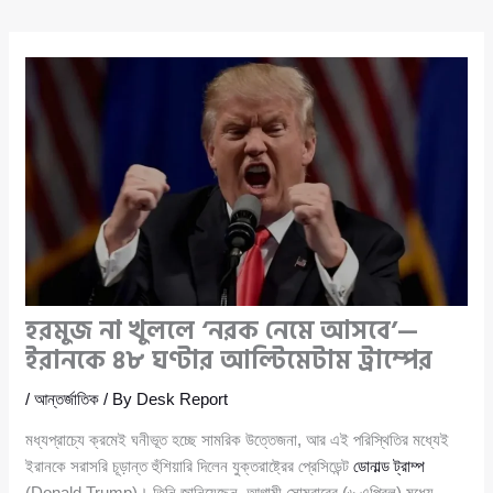
হরমুজ না খুললে ‘নরক নেমে আসবে’—
ইরানকে ৪৮ ঘণ্টার আল্টিমেটাম ট্রাম্পের
/
আন্তর্জাতিক
/ By
Desk Report
মধ্যপ্রাচ্যে ক্রমেই ঘনীভূত হচ্ছে সামরিক উত্তেজনা, আর এই পরিস্থিতির মধ্যেই
ইরানকে সরাসরি চূড়ান্ত হুঁশিয়ারি দিলেন যুক্তরাষ্ট্রের প্রেসিডেন্ট
ডোনাল্ড ট্রাম্প
(Donald Trump)। তিনি জানিয়েছেন, আগামী সোমবারের (৬ এপ্রিল) মধ্যে