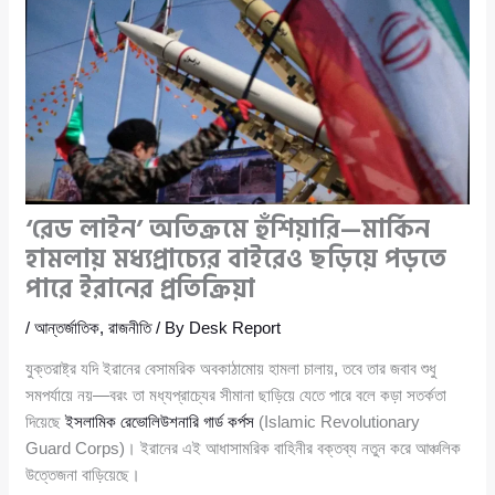
‘রেড লাইন’ অতিক্রমে হুঁশিয়ারি—মার্কিন
হামলায় মধ্যপ্রাচ্যের বাইরেও ছড়িয়ে পড়তে
পারে ইরানের প্রতিক্রিয়া
/
আন্তর্জাতিক
,
রাজনীতি
/ By
Desk Report
যুক্তরাষ্ট্র যদি ইরানের বেসামরিক অবকাঠামোয় হামলা চালায়, তবে তার জবাব শুধু
সমপর্যায়ে নয়—বরং তা মধ্যপ্রাচ্যের সীমানা ছাড়িয়ে যেতে পারে বলে কড়া সতর্কতা
দিয়েছে
ইসলামিক রেভোলিউশনারি গার্ড কর্পস
(Islamic Revolutionary
Guard Corps)। ইরানের এই আধাসামরিক বাহিনীর বক্তব্য নতুন করে আঞ্চলিক
উত্তেজনা বাড়িয়েছে।