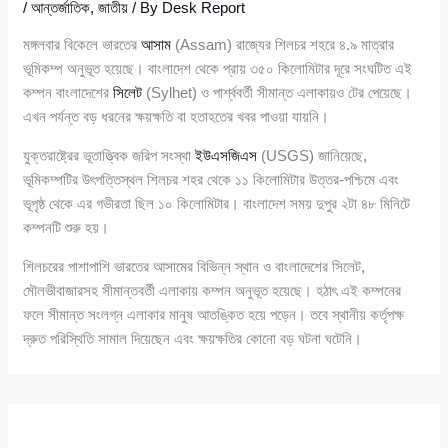
/
আন্তর্জাতিক
,
জাতীয়
/ By
Desk Report
মঙ্গলবার বিকেলে ভারতের
আসাম
(Assam) রাজ্যের শিলচর শহরে ৪.৯ মাত্রার
ভূমিকম্প অনুভূত হয়েছে। বাংলাদেশ থেকে প্রায় ৩৫০ কিলোমিটার দূরে সংঘটিত এই
কম্পন বাংলাদেশের
সিলেট
(Sylhet) ও পার্শ্ববর্তী সীমান্ত এলাকায়ও টের পেয়েছে।
এখন পর্যন্ত বড় ধরনের ক্ষয়ক্ষতি বা হতাহতের খবর পাওয়া যায়নি।
যুক্তরাষ্ট্রের ভূতাত্ত্বিক জরিপ সংস্থা
ইউএসজিএস
(USGS) জানিয়েছে,
ভূমিকম্পটির উৎপত্তিস্থল শিলচর শহর থেকে ১১ কিলোমিটার উত্তর-পশ্চিমে এবং
ভূপৃষ্ঠ থেকে এর গভীরতা ছিল ১০ কিলোমিটার। বাংলাদেশ সময় দুপুর ২টা ৪৮ মিনিটে
কম্পনটি শুরু হয়।
শিলচরের পাশাপাশি ভারতের আসামের বিভিন্ন স্থান ও বাংলাদেশের সিলেট,
মৌলভীবাজারসহ সীমান্তবর্তী এলাকায় কম্পন অনুভূত হয়েছে। হঠাৎ এই কম্পনের
ফলে সীমান্ত সংলগ্ন এলাকার মানুষ আতঙ্কিত হয়ে পড়েন। তবে স্থানীয় কর্তৃপক্ষ
দ্রুত পরিস্থিতি সামাল দিয়েছেন এবং ক্ষয়ক্ষতির কোনো বড় ঘটনা ঘটেনি।