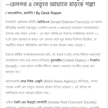
—রেলপথ ও সেতুতে আঘাতে বাড়ছে শঙ্কা
/
আন্তর্জাতিক
,
রাজনীতি
/ By
Desk Report
ইসরাইলি প্রতিরক্ষা বাহিনী (
আইডিএফ
(Israel Defense Forces))-এর আগাম
হুঁশিয়ারির পরপরই ইরানজুড়ে একাধিক রেলপথ ও গুরুত্বপূর্ণ যোগাযোগ অবকাঠামোতে
হামলার খবর সামনে এসেছে। এর আগে আইডিএফ ইরানের নাগরিকদের অন্তত ১২
ঘণ্টা ট্রেন ব্যবহার না করতে এবং রেলপথ থেকে দূরে থাকার নির্দেশনা দিয়েছিল, যা
পরবর্তীতে বাস্তব পরিস্থিতির সঙ্গে মিলে যাওয়ায় উদ্বেগ আরও বেড়েছে।
ইরানের রাষ্ট্রীয় সংবাদমাধ্যমগুলোর দাবি, গত কয়েক ঘণ্টায় দেশের বিভিন্ন গুরুত্বপূর্ণ
অবকাঠামো লক্ষ্য করে হামলা চালিয়েছে
যুক্তরাষ্ট্র
(United States) ও
ইসরাইল
(Israel)। এসব হামলা দেশটির বিভিন্ন অঞ্চলে একযোগে সংঘটিত হয়েছে বলে
জানানো হয়।
আধাসরকারি
মেহর নিউজ এজেন্সি
(Mehr News Agency) জানিয়েছে, কাশান
শহরের একটি রেল সেতুতে হামলায় দুইজন নি’\হত হয়েছেন। এই ঘটনার পর
স্থানীয়দের মধ্যে আতঙ্ক ছড়িয়ে পড়ে।
এদিকে
ইরানি রেড ক্রিসেন্ট সোসাইটি
(Iranian Red Crescent Society)
জানিয়েছে, কারাজ শহরের একটি রেললাইনে বিমান হামলা চালানো হয়েছে। সংস্থাটি