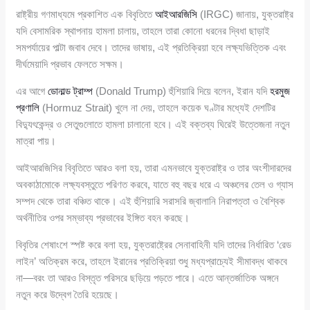
রাষ্ট্রীয় গণমাধ্যমে প্রকাশিত এক বিবৃতিতে
আইআরজিসি
(IRGC) জানায়, যুক্তরাষ্ট্র
যদি বেসামরিক স্থাপনায় হামলা চালায়, তাহলে তারা কোনো ধরনের দ্বিধা ছাড়াই
সমপর্যায়ের পাল্টা জবাব দেবে। তাদের ভাষায়, এই প্রতিক্রিয়া হবে লক্ষ্যভিত্তিক এবং
দীর্ঘমেয়াদি প্রভাব ফেলতে সক্ষম।
এর আগে
ডোনাল্ড ট্রাম্প
(Donald Trump) হুঁশিয়ারি দিয়ে বলেন, ইরান যদি
হরমুজ
প্রণালি
(Hormuz Strait) খুলে না দেয়, তাহলে কয়েক ঘণ্টার মধ্যেই দেশটির
বিদ্যুৎকেন্দ্র ও সেতুগুলোতে হামলা চালানো হবে। এই বক্তব্য ঘিরেই উত্তেজনা নতুন
মাত্রা পায়।
আইআরজিসির বিবৃতিতে আরও বলা হয়, তারা এমনভাবে যুক্তরাষ্ট্র ও তার অংশীদারদের
অবকাঠামোকে লক্ষ্যবস্তুতে পরিণত করবে, যাতে বহু বছর ধরে এ অঞ্চলের তেল ও গ্যাস
সম্পদ থেকে তারা বঞ্চিত থাকে। এই হুঁশিয়ারি সরাসরি জ্বালানি নিরাপত্তা ও বৈশ্বিক
অর্থনীতির ওপর সম্ভাব্য প্রভাবের ইঙ্গিত বহন করছে।
বিবৃতির শেষাংশে স্পষ্ট করে বলা হয়, যুক্তরাষ্ট্রের সেনাবাহিনী যদি তাদের নির্ধারিত ‘রেড
লাইন’ অতিক্রম করে, তাহলে ইরানের প্রতিক্রিয়া শুধু মধ্যপ্রাচ্যেই সীমাবদ্ধ থাকবে
না—বরং তা আরও বিস্তৃত পরিসরে ছড়িয়ে পড়তে পারে। এতে আন্তর্জাতিক অঙ্গনে
নতুন করে উদ্বেগ তৈরি হয়েছে।