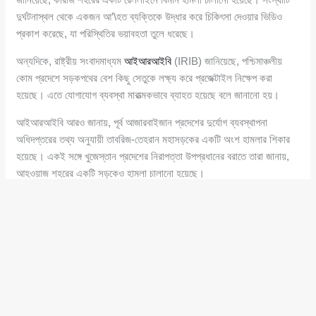
দুর্ঘটনাস্থল থেকে একজন আ’\হত ব্যক্তিকে উদ্ধার করে চিকিৎসা দেওয়ার ভিডিও
প্রকাশ করেছে, যা পরিস্থিতির ভয়াবহতা তুলে ধরেছে।
অন্যদিকে, রাষ্ট্রীয় সংবাদমাধ্যম
আইআরআইবি
(IRIB) জানিয়েছে, পশ্চিমাঞ্চলীয়
কোম প্রদেশে সড়কপথের বেশ কিছু সেতুকে লক্ষ্য করে প্রজেক্টাইল নিক্ষেপ করা
হয়েছে। এতে যোগাযোগ ব্যবস্থা মারাত্মকভাবে ব্যাহত হয়েছে বলে জানানো হয়।
আইআরআইবি আরও জানায়, পূর্ব আজারবাইজান প্রদেশের দুর্যোগ ব্যবস্থাপনা
অধিদপ্তরের তথ্য অনুযায়ী তাবরিজ-তেহরান মহাসড়কের একটি অংশ হামলার শিকার
হয়েছে। একই সঙ্গে খুজেস্তান প্রদেশের নিরাপত্তা উপপ্রধানের বরাতে তারা জানায়,
আহওয়াজ শহরের একটি সড়কেও হামলা চালানো হয়েছে।
ইরানের রাষ্ট্রীয় সংবাদ সংস্থা
আইআরএনও
(IRNA) জানিয়েছে, চলমান হামলার
কারণে তাবরিজ ও জানজান শহরের মধ্যকার মহাসড়কটি বন্ধ করে দেওয়া হয়েছে।
পাশাপাশি ক্ষেপণাস্ত্রের আঘাতে ক্যারেহ চামান-মিয়ানেহ সড়কটিও উভয় দিক থেকে বন্ধ
রয়েছে।
ইরানি সংবাদমাধ্যমগুলো বলছে, এসব হামলার লক্ষ্যবস্তু শুধু যোগাযোগ ব্যবস্থা নয়
—আবাসিক ও বাণিজ্যিক এলাকাসহ বিভিন্ন বেসামরিক স্থাপনাও এর আওতায়
এসেছে। ফলে পরিস্থিতি আরও জটিল ও উদ্বেগজনক হয়ে উঠছে।