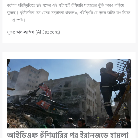
বর্তমান পরিস্থিতিতে দুই পক্ষের এই পাল্টাপাল্টি হুঁশিয়ারি সংঘাতের ঝুঁকি আরও বাড়িয়ে
তুলছে। কূটনৈতিক সমাধানের সম্ভাবনা থাকলেও, পরিস্থিতি যে দ্রুত জটিল রূপ নিচ্ছে
—তা স্পষ্ট।
সূত্র:
আল-জাজিরা
(Al Jazeera)
আইডিএফ হুঁশিয়ারির পর ইরানজুড়ে হামলা