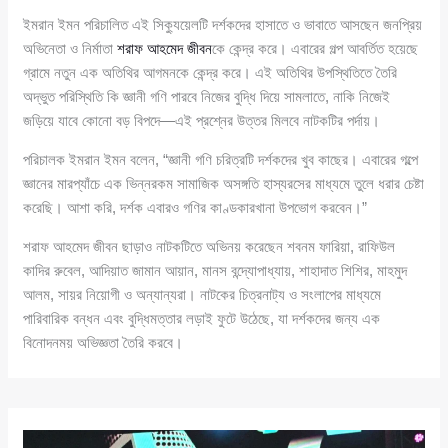
ইমরান ইমন পরিচালিত এই সিক্যুয়েলটি দর্শকদের হাসাতে ও ভাবাতে আসছেন জনপ্রিয়
অভিনেতা ও নির্মাতা
শরাফ আহমেদ জীবন
কে কেন্দ্র করে। এবারের গল্প আবর্তিত হয়েছে
গ্রামে নতুন এক অতিথির আগমনকে কেন্দ্র করে। এই অতিথির উপস্থিতিতে তৈরি
অদ্ভুত পরিস্থিতি কি জ্ঞানী গণি পারবে নিজের বুদ্ধি দিয়ে সামলাতে, নাকি নিজেই
জড়িয়ে যাবে কোনো বড় বিপদে—এই প্রশ্নের উত্তর মিলবে নাটকটির পর্দায়।
পরিচালক ইমরান ইমন বলেন, “জ্ঞানী গণি চরিত্রটি দর্শকদের খুব কাছের। এবারের গল্পে
জ্ঞানের মারপ্যাঁচে এক ভিন্নরকম সামাজিক অসঙ্গতি হাস্যরসের মাধ্যমে তুলে ধরার চেষ্টা
করেছি। আশা করি, দর্শক এবারও গণির কাণ্ডকারখানা উপভোগ করবেন।”
শরাফ আহমেদ জীবন ছাড়াও নাটকটিতে অভিনয় করেছেন শবনম ফারিয়া, রাফিউল
কাদির রুবেল, আদিয়াত জামান আয়ান, মানস বন্দ্যোপাধ্যায়, শাহাদাত শিশির, মাহমুদ
আলম, সায়র নিয়োগী ও অন্যান্যরা। নাটকের চিত্রনাট্য ও সংলাপের মাধ্যমে
পারিবারিক বন্ধন এবং বুদ্ধিমত্তার লড়াই ফুটে উঠেছে, যা দর্শকদের জন্য এক
বিনোদনময় অভিজ্ঞতা তৈরি করবে।