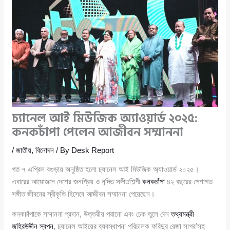
চ্যানেল আই মিউজিক অ্যাওয়ার্ড ২০২৫:
কনকচাঁপা পেলেন আজীবন সম্মাননা
/
জাতীয়
,
বিনোদন
/ By
Desk Report
গত ৭ এপ্রিল বগুড়ায় অনুষ্ঠিত হলো চ্যানেল আই মিউজিক অ্যাওয়ার্ড ২০২৫।
এবারের আয়োজনে দেশের জনপ্রিয় ও নন্দিত সঙ্গীতশিল্পী
কনকচাঁপা
৪২ বছরের পেশাগত
সঙ্গীত জীবনের স্বীকৃতি হিসেবে আজীবন সম্মাননা পেয়েছেন।
কনকচাঁপাকে সম্মাননা প্রদান, উত্তরীয় পরানো এবং চেক তুলে দেন
তথ্যমন্ত্রী
জহিরউদ্দীন স্বপন
, চ্যানেল আইয়ের ব্যবস্থাপনা পরিচালক ফরিদুর রেজা সাগর’সহ