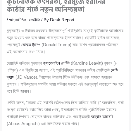
কূটনৈতিক তৎপরতা, হরমুজে ইরানের
কঠোর শর্তে নতুন অনিশ্চয়তা
/
আন্তর্জাতিক
,
রাজনীতি
/ By
Desk Report
যুক্তরাষ্ট্র ও ইরানের মধ্যকার উত্তেজনাপূর্ণ পরিস্থিতির মধ্যেই কূটনৈতিক আলোচনার
নতুন অধ্যায় শুরু হতে যাচ্ছে পাকিস্তানের ইসলামাবাদে। হোয়াইট হাউস জানিয়েছে,
প্রেসিডেন্ট
ডোনাল্ড ট্রাম্প
(Donald Trump) তার বিশেষ প্রতিনিধিদল পাঠাচ্ছেন
এই আলোচনায় অংশ নিতে।
হোয়াইট হাউসের মুখপাত্র
ক্যারোলাইন লেভিট
(Karoline Leavitt) বুধবার (৮
এপ্রিল) এক ব্রিফিংয়ে জানান, এই প্রতিনিধিদলে থাকবেন ভাইস প্রেসিডেন্ট
জেডি
ভ্যান্স
(JD Vance), ট্রাম্পের উপদেষ্টা স্টিভ উইটকফ এবং জামাতা জ্যারেড
কুশনার। পাকিস্তানের স্থানীয় সময় শনিবার সকালে এই গুরুত্বপূর্ণ আলোচনা শুরু হবে
বলে তিনি জানান।
লেভিট বলেন, “আমরা এই সরাসরি বৈঠকগুলোর দিকে তাকিয়ে আছি।” অন্যদিকে, বার্তা
সংস্থা রয়টার্সের বরাত দিয়ে জানা গেছে, ইসলামাবাদে মার্কিন প্রতিনিধিদল ইরানের
পার্লামেন্ট স্পিকার মোহাম্মদ বাকের কালিবাফ এবং পররাষ্ট্রমন্ত্রী
আব্বাস আরাঘচি
(Abbas Araghchi)-এর সঙ্গে বৈঠক করতে পারে।