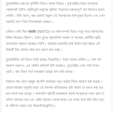
যুদ্ধবিরতির পেছনের কূটনীতি নিয়েও প্রশ্ন উঠেছে। যুক্তরাষ্ট্র-ইরান সংঘাতের
প্রেক্ষাপটে ভাইস প্রেসিডেন্ট ভ্যান্সের ভূমিকা ‘অত্যন্ত গুরুত্বপূর্ণ’ বলে উল্লেখ করেন
লেভিট। তিনি বলেন, শুরু থেকেই ভ্যান্স এই আলোচনার সঙ্গে যুক্ত ছিলেন এবং এখন
সরাসরি অংশ নিতে ইসলামাবাদ যাচ্ছেন।
এদিকে একই দিনে
ন্যাটো
(NATO)-এর সঙ্গে সম্পর্ক নিয়েও নতুন করে আলোচনার
ইঙ্গিত দিয়েছেন ট্রাম্প। ইরান যুদ্ধে প্রত্যাশিত সমর্থন না পাওয়ায় জোটটির প্রতি
অসন্তোষ প্রকাশ করেছেন তিনি। ন্যাটোর মহাসচিব মার্ক রুটের সঙ্গে বৈঠকে এই
বিষয়টি উঠে আসতে পারে বলে ধারণা করা হচ্ছে।
যুদ্ধবিরতির শর্ত নিয়েও তৈরি হয়েছে বিভ্রান্তি। ইরান তাদের ঘোষিত ১০ দফা শর্ত
প্রকাশ করলেও, এক মার্কিন কর্মকর্তা দাবি করেছেন, যুক্তরাষ্ট্র এসব শর্তে সম্মত
হয়নি। বরং ভিন্ন শর্তে সমঝোতা হয়েছে বলে দাবি তাদের।
ইরানের পক্ষ থেকে হরমুজ প্রণালি ব্যবহারে নতুন কঠোর নিয়ম আরোপ করা হয়েছে।
কোনো জাহাজ অনুমতি ছাড়া এই জলপথ অতিক্রমের চেষ্টা করলে তা ধ্বংস করা হবে
বলে সতর্ক করা হয়েছে। পাশাপাশি প্রতিটি জাহাজকে কার্গো সংক্রান্ত তথ্য আগে ই-
মেইলে জানাতে হবে এবং প্রতি ব্যারেল তেলের জন্য এক ডলার হারে টোল দিতে হবে,
যা পরিশোধ করতে হবে ক্রিপ্টোকারেন্সিতে।