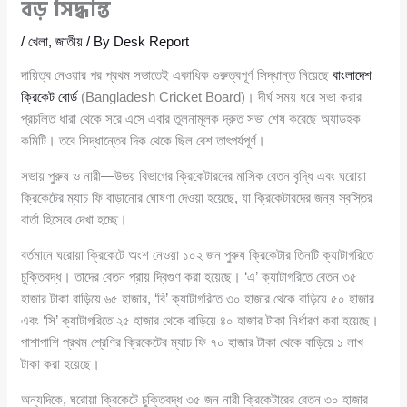
বড় সিদ্ধান্ত
/
খেলা
,
জাতীয়
/ By
Desk Report
দায়িত্ব নেওয়ার পর প্রথম সভাতেই একাধিক গুরুত্বপূর্ণ সিদ্ধান্ত নিয়েছে
বাংলাদেশ
ক্রিকেট বোর্ড
(Bangladesh Cricket Board)। দীর্ঘ সময় ধরে সভা করার
প্রচলিত ধারা থেকে সরে এসে এবার তুলনামূলক দ্রুত সভা শেষ করেছে অ্যাডহক
কমিটি। তবে সিদ্ধান্তের দিক থেকে ছিল বেশ তাৎপর্যপূর্ণ।
সভায় পুরুষ ও নারী—উভয় বিভাগের ক্রিকেটারদের মাসিক বেতন বৃদ্ধি এবং ঘরোয়া
ক্রিকেটের ম্যাচ ফি বাড়ানোর ঘোষণা দেওয়া হয়েছে, যা ক্রিকেটারদের জন্য স্বস্তির
বার্তা হিসেবে দেখা হচ্ছে।
বর্তমানে ঘরোয়া ক্রিকেটে অংশ নেওয়া ১০২ জন পুরুষ ক্রিকেটার তিনটি ক্যাটাগরিতে
চুক্তিবদ্ধ। তাদের বেতন প্রায় দ্বিগুণ করা হয়েছে। ‘এ’ ক্যাটাগরিতে বেতন ৩৫
হাজার টাকা বাড়িয়ে ৬৫ হাজার, ‘বি’ ক্যাটাগরিতে ৩০ হাজার থেকে বাড়িয়ে ৫০ হাজার
এবং ‘সি’ ক্যাটাগরিতে ২৫ হাজার থেকে বাড়িয়ে ৪০ হাজার টাকা নির্ধারণ করা হয়েছে।
পাশাপাশি প্রথম শ্রেণির ক্রিকেটের ম্যাচ ফি ৭০ হাজার টাকা থেকে বাড়িয়ে ১ লাখ
টাকা করা হয়েছে।
অন্যদিকে, ঘরোয়া ক্রিকেটে চুক্তিবদ্ধ ৩৫ জন নারী ক্রিকেটারের বেতন ৩০ হাজার