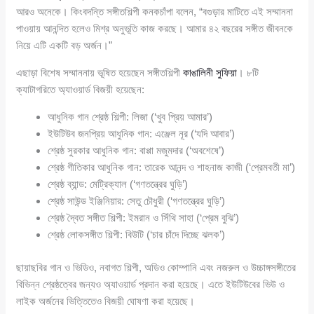
আরও অনেকে। কিংবদন্তি সঙ্গীতশিল্পী কনকচাঁপা বলেন, “বগুড়ার মাটিতে এই সম্মাননা
পাওয়ায় আনন্দিত হলেও মিশ্র অনুভূতি কাজ করছে। আমার ৪২ বছরের সঙ্গীত জীবনকে
নিয়ে এটি একটি বড় অর্জন।”
এছাড়া বিশেষ সম্মাননায় ভূষিত হয়েছেন সঙ্গীতশিল্পী
কাঙালিনী সুফিয়া
। ৮টি
ক্যাটাগরিতে অ্যাওয়ার্ড বিজয়ী হয়েছেন:
আধুনিক গান শ্রেষ্ঠ শিল্পী: লিজা (‘খুব প্রিয় আমার’)
ইউটিউব জনপ্রিয় আধুনিক গান: এঞ্জেল নূর (‘যদি আবার’)
শ্রেষ্ঠ সুরকার আধুনিক গান: বাপ্পা মজুমদার (‘অবশেষে’)
শ্রেষ্ঠ গীতিকার আধুনিক গান: তারেক আনন্দ ও শাহনাজ কাজী (‘প্রেমবতী মা’)
শ্রেষ্ঠ ব্যান্ড: মেট্রিক্যাল (‘গণতন্ত্রের ঘুড়ি’)
শ্রেষ্ঠ সাউন্ড ইঞ্জিনিয়ার: সেতু চৌধুরী (‘গণতন্ত্রের ঘুড়ি’)
শ্রেষ্ঠ দ্বৈত সঙ্গীত শিল্পী: ইমরান ও সিঁথি সাহা (‘প্রেম বুঝি’)
শ্রেষ্ঠ লোকসঙ্গীত শিল্পী: বিউটি (‘চার চাঁদে দিচ্ছে ঝলক’)
ছায়াছবির গান ও ভিডিও, নবাগত শিল্পী, অডিও কোম্পানি এবং নজরুল ও উচ্চাঙ্গসঙ্গীতের
বিভিন্ন শ্রেষ্ঠত্বের জন্যও অ্যাওয়ার্ড প্রদান করা হয়েছে। এতে ইউটিউবের ভিউ ও
লাইক অর্জনের ভিত্তিতেও বিজয়ী ঘোষণা করা হয়েছে।