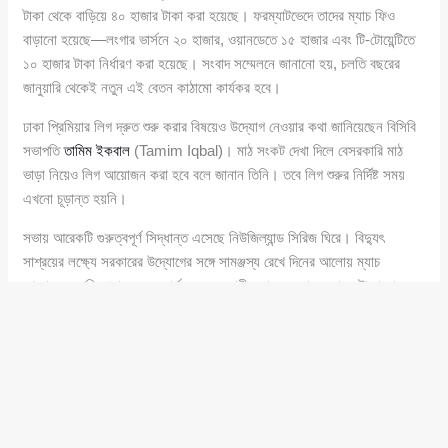
টাকা থেকে বাড়িয়ে ৪০ হাজার টাকা করা হয়েছে। ফরম্যাটভেদে তাদের ম্যাচ ফিও
বাড়ানো হয়েছে—লংগার ভার্সনে ২০ হাজার, ওয়ানডেতে ১৫ হাজার এবং টি-টোয়েন্টিতে
১০ হাজার টাকা নির্ধারণ করা হয়েছে। সংবাদ সম্মেলনে জানানো হয়, চলতি বছরের
জানুয়ারি থেকেই নতুন এই বেতন কাঠামো কার্যকর হবে।
ঢাকা প্রিমিয়ার লিগ দ্রুত শুরু করার বিষয়েও উদ্যোগ নেওয়ার কথা জানিয়েছেন বিসিবি
সভাপতি
তামিম ইকবাল
(Tamim Iqbal)। মাঠ সংকট দেখা দিলে বেসরকারি মাঠ
ভাড়া নিয়েও লিগ আয়োজন করা হবে বলে জানান তিনি। তবে লিগ শুরুর নির্দিষ্ট সময়
এখনো চূড়ান্ত হয়নি।
সভায় আরেকটি গুরুত্বপূর্ণ সিদ্ধান্ত এসেছে নিউজিল্যান্ড সিরিজ ঘিরে। বিদ্যুৎ
সাশ্রয়ের লক্ষ্যে সরকারের উদ্যোগের সঙ্গে সামঞ্জস্য রেখে দিনের আলোয় ম্যাচ
আয়োজনের পরিকল্পনা করেছে বোর্ড। সে অনুযায়ী ওয়ানডে ম্যাচ বেলা ১১টা বা সাড়ে
১১টায় এবং টি-টোয়েন্টি ম্যাচ দুপুর ২টা বা ২.৩০ মিনিটে শুরু করার প্রস্তাব রাখা
হয়েছে। যদিও সময় এখনও চূড়ান্ত হয়নি।
স্ট্যান্ডিং কমিটিগুলোর দায়িত্ব বণ্টনও করা হয়েছে এই সভায়। ক্রিকেট অপারেশনস
বিভাগে নির্দিষ্ট কাউকে চেয়ারম্যান করা হয়নি; বরং বোর্ড সম্মিলিতভাবে এই দায়িত্ব
পালন করবে বলে জানান তামিম ইকবাল। তিনি নিজে ওয়ার্কিং কমিটি ও ফ্যাসিলিটিজ
কমিটির দায়িত্ব পালন করবেন।