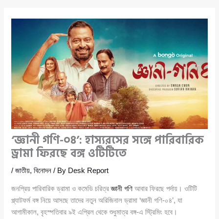
‘জ্ঞানী গণি-০৪’: হাস্যরসের সঙ্গে পারিবারিক
ড্রামা ফিরছে বঙ্গ ওটিটিতে
/
জাতীয়
,
বিনোদন
/ By
Desk Report
জনপ্রিয় পারিবারিক ড্রামা ও কমেডি চরিত্র
জ্ঞানী গণি
আবার ফিরছে পর্দায়। ওটিটি
প্ল্যাটফর্ম বঙ্গ নিয়ে আসছে তাদের নতুন অরিজিনাল ড্রামা ‘জ্ঞানী গণি-০৪’, যা
আগামীকাল, বৃহস্পতিবার ৯ই এপ্রিল থেকে শুধুমাত্র বঙ্গ-এ স্ট্রিমিং হবে।