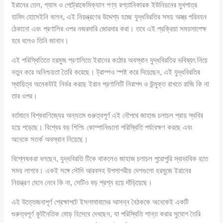
ইরানের তেল, গ্যাস ও পেট্রোকেমিক্যাল পণ্য রপ্তানিকারক ইউনিয়নের মুখপাত্র
হামিদ হোসেইনি বলেন, এই নিয়ন্ত্রণের উদ্দেশ্য হচ্ছে যুদ্ধবিরতির সময় অস্ত্র পরিবহন
ঠেকানো এবং প্রণালির ওপর নজরদারি জোরদার করা। তবে এই প্রক্রিয়া সময়সাপেক্ষ
হবে বলেও তিনি জানান।
এই পরিস্থিতিতে হরমুজ প্রণালিতে ইরানের কঠোর অবস্থান যুদ্ধবিরতির ভবিষ্যৎ নিয়ে
নতুন করে অনিশ্চয়তা তৈরি করেছে। ট্রাম্পও স্পষ্ট করে দিয়েছেন, এই যুদ্ধবিরতির
স্থায়িত্ব অনেকটাই নির্ভর করছে ইরান প্রণালিটি নিরাপদ ও উন্মুক্ত রাখতে রাজি কি না
তার ওপর।
বর্তমানে বিশ্ববাণিজ্যের অন্যতম গুরুত্বপূর্ণ এই নৌপথে জাহাজ চলাচল প্রায় স্থবির
হয়ে পড়েছে। বিশ্বের বড় শিপিং কোম্পানিগুলো পরিস্থিতি পর্যবেক্ষণ করছে এবং
অনেকে সতর্ক অবস্থান নিয়েছে।
বিশ্লেষকরা বলছেন, যুদ্ধবিরতি টিকে থাকলেও জাহাজ চলাচল পুরোপুরি স্বাভাবিক হতে
সময় লাগবে। একই সঙ্গে সৌদি আরবসহ উপসাগরীয় দেশগুলো হরমুজে ইরানের
নিয়ন্ত্রণ মেনে নেবে কি না, সেটিও বড় প্রশ্ন হয়ে দাঁড়িয়েছে।
এই উত্তেজনাপূর্ণ প্রেক্ষাপটে ইসলামাবাদের আসন্ন বৈঠককে অনেকেই একটি
গুরুত্বপূর্ণ কূটনৈতিক মোড় হিসেবে দেখছেন, যা পরিস্থিতি শান্ত করার সুযোগ তৈরি