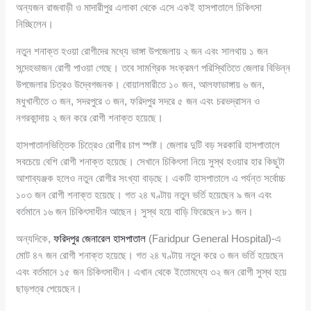
অন্যজন রাজবাড়ী ও মাদারীপুর এলাকা থেকে এসে একই হাসপাতালে চিকিৎসা
নিচ্ছিলেন।
নতুন শনাক্ত হওয়া রোগীদের মধ্যে ভাঙ্গা উপজেলায় ২ জন এবং সালথায় ১ জন
সন্দেহভাজন রোগী পাওয়া গেছে। তবে সামগ্রিক সংক্রমণ পরিস্থিতিতে জেলার বিভিন্ন
উপজেলার চিত্রও উদ্বেগজনক। বোয়ালমারীতে ১০ জন, আলফাডাঙ্গায় ৬ জন,
মধুখালীতে ৩ জন, সদরপুরে ৩ জন, ফরিদপুর সদরে ৫ জন এবং চরভদ্রাসন ও
নগরকান্দায় ২ জন করে রোগী শনাক্ত হয়েছে।
হাসপাতালভিত্তিক চিত্রেও রোগীর চাপ স্পষ্ট। জেলার দুটি বড় সরকারি হাসপাতালে
সবচেয়ে বেশি রোগী শনাক্ত হয়েছে। সেখানে চিকিৎসা নিয়ে সুস্থ হওয়ার হার কিছুটা
আশাব্যঞ্জক হলেও নতুন রোগীর সংখ্যা বাড়ছে। একটি হাসপাতালে এ পর্যন্ত সর্বোচ্চ
১০৩ জন রোগী শনাক্ত হয়েছে। গত ২৪ ঘণ্টায় নতুন ভর্তি হয়েছেন ৯ জন এবং
বর্তমানে ১৬ জন চিকিৎসাধীন আছেন। সুস্থ হয়ে বাড়ি ফিরেছেন ৮১ জন।
অন্যদিকে,
ফরিদপুর জেনারেল হাসপাতাল
(Faridpur General Hospital)-এ
মোট ৪৭ জন রোগী শনাক্ত হয়েছে। গত ২৪ ঘণ্টায় নতুন করে ৩ জন ভর্তি হয়েছেন
এবং বর্তমানে ১৫ জন চিকিৎসাধীন। এখান থেকে ইতোমধ্যে ৩২ জন রোগী সুস্থ হয়ে
ছাড়পত্র পেয়েছেন।