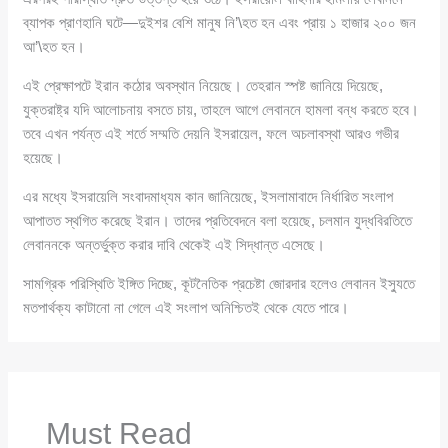
ব্যাপক প্রাণহানি ঘটে—দুইশর বেশি মানুষ নি’\হত হন এবং প্রায় ১ হাজার ২০০ জন
আ’\হত হন।
এই প্রেক্ষাপটে ইরান কঠোর অবস্থান নিয়েছে। তেহরান স্পষ্ট জানিয়ে দিয়েছে,
যুক্তরাষ্ট্র যদি আলোচনায় বসতে চায়, তাহলে আগে লেবাননে হামলা বন্ধ করতে হবে।
তবে এখন পর্যন্ত এই শর্তে সম্মতি দেয়নি ইসরায়েল, ফলে অচলাবস্থা আরও গভীর
হয়েছে।
এর মধ্যে ইসরায়েলি সংবাদমাধ্যম কান জানিয়েছে, ইসলামাবাদে নির্ধারিত সংলাপ
আপাতত স্থগিত করেছে ইরান। তাদের প্রতিবেদনে বলা হয়েছে, চলমান যুদ্ধবিরতিতে
লেবাননকে অন্তর্ভুক্ত করার দাবি থেকেই এই সিদ্ধান্ত এসেছে।
সামগ্রিক পরিস্থিতি ইঙ্গিত দিচ্ছে, কূটনৈতিক প্রচেষ্টা জোরদার হলেও লেবানন ইস্যুতে
মতপার্থক্য কাটানো না গেলে এই সংলাপ অনিশ্চিতই থেকে যেতে পারে।
Must Read