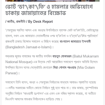
ভোট ‘ডা’\কা’\তি’ ও হামলার অভিযোগে
ঢাকায় জামায়াতের বিক্ষোভ
/
জাতীয়
,
রাজনীতি
/ By
Desk Report
‘শেরপুরের স্থগিত আসন এবং বগুড়ার উপনির্বাচনে ব্যাপক ভোট ডা’\কা’\তি, ভোটকেন্দ্রে
হামলা, দখল এবং জামায়াত নেতাকর্মীদের ওপর হা’\ম’\লা ও হ’\ত্যা’\চে’\ষ্টার প্রতিবাদে’
রাজধানী ঢাকায় বিক্ষোভ সমাবেশ ও মিছিল করেছে
বাংলাদেশ জামায়াতে ইসলামী
(Bangladesh Jamaat-e-Islami)।
শুক্রবার জুমার নামাজের পর জাতীয় মসজিদ
বায়তুল মোকাররম
(Baitul Mukarram
National Mosque)-এর উত্তর গেটে আয়োজিত সমাবেশে প্রধান অতিথি হিসেবে
উপস্থিত ছিলেন দলের সেক্রেটারি জেনারেল
মিয়া গোলাম পরওয়ার
(Mia Golam
Parwar)।
সমাবেশে তিনি বলেন, বগুড়া ও শেরপুরের নির্বাচনের মাধ্যমে আবারও প্রমাণিত হয়েছে
—দলীয় সরকারের অধীনে কোনো নির্বাচন সুষ্ঠু হতে পারে না। তার ভাষায়, বৃহস্পতিবার
অনুষ্ঠিত নির্বাচন ‘আওয়ামী দুঃশাসন’-এর এমন এক নজির স্থাপন করেছে, যা অতীতে
বিএনপি আমলের মাগুরার নির্বাচনকেও ছাড়িয়ে গেছে।