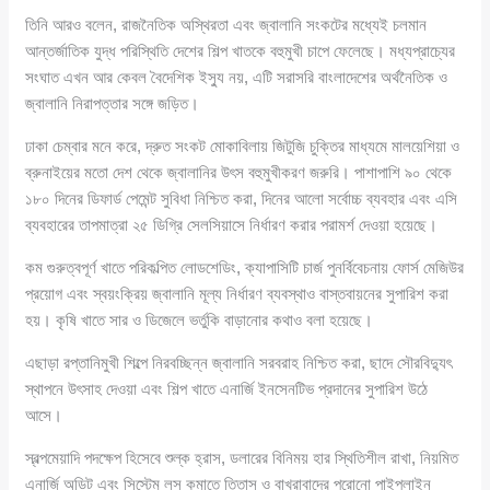
তিনি আরও বলেন, রাজনৈতিক অস্থিরতা এবং জ্বালানি সংকটের মধ্যেই চলমান
আন্তর্জাতিক যুদ্ধ পরিস্থিতি দেশের শিল্প খাতকে বহুমুখী চাপে ফেলেছে। মধ্যপ্রাচ্যের
সংঘাত এখন আর কেবল বৈদেশিক ইস্যু নয়, এটি সরাসরি বাংলাদেশের অর্থনৈতিক ও
জ্বালানি নিরাপত্তার সঙ্গে জড়িত।
ঢাকা চেম্বার মনে করে, দ্রুত সংকট মোকাবিলায় জিটুজি চুক্তির মাধ্যমে মালয়েশিয়া ও
ব্রুনাইয়ের মতো দেশ থেকে জ্বালানির উৎস বহুমুখীকরণ জরুরি। পাশাপাশি ৯০ থেকে
১৮০ দিনের ডিফার্ড পেমেন্ট সুবিধা নিশ্চিত করা, দিনের আলো সর্বোচ্চ ব্যবহার এবং এসি
ব্যবহারের তাপমাত্রা ২৫ ডিগ্রি সেলসিয়াসে নির্ধারণ করার পরামর্শ দেওয়া হয়েছে।
কম গুরুত্বপূর্ণ খাতে পরিকল্পিত লোডশেডিং, ক্যাপাসিটি চার্জ পুনর্বিবেচনায় ফোর্স মেজিউর
প্রয়োগ এবং স্বয়ংক্রিয় জ্বালানি মূল্য নির্ধারণ ব্যবস্থাও বাস্তবায়নের সুপারিশ করা
হয়। কৃষি খাতে সার ও ডিজেলে ভর্তুকি বাড়ানোর কথাও বলা হয়েছে।
এছাড়া রপ্তানিমুখী শিল্পে নিরবচ্ছিন্ন জ্বালানি সরবরাহ নিশ্চিত করা, ছাদে সৌরবিদ্যুৎ
স্থাপনে উৎসাহ দেওয়া এবং শিল্প খাতে এনার্জি ইনসেনটিভ প্রদানের সুপারিশ উঠে
আসে।
স্বল্পমেয়াদি পদক্ষেপ হিসেবে শুল্ক হ্রাস, ডলারের বিনিময় হার স্থিতিশীল রাখা, নিয়মিত
এনার্জি অডিট এবং সিস্টেম লস কমাতে তিতাস ও বাখরাবাদের পুরোনো পাইপলাইন