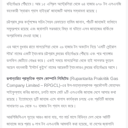
বহির্নোঙরে পৌঁছাবে। আর ১৫ এপ্রিল অস্ট্রেলিয়া থেকে ৬৪ হাজার ৬৭৮ টন এলএনজি
বহনকারী ‘ম্যারান গ্যাস হাইড্রা’ জাহাজটি আসার সম্ভাবনা রয়েছে।
চট্টগ্রাম বন্দর কর্তৃপক্ষের সচিব সৈয়দ রেফায়েত হামিম জানান, পাঁচটি জাহাজই বর্তমানে
সমুদ্রপথে রয়েছে এবং জ্বালানি সরবরাহে বিঘ্ন না ঘটাতে এসব জাহাজের বার্থিংকে
অগ্রাধিকার দেওয়া হচ্ছে।
এর আগে বুধবার রাতে মালয়েশিয়া থেকে ২৬ হাজার টন অকটেন নিয়ে ‘এমটি সেন্ট্রাল
স্টার’ নামের একটি ট্যাংকার চট্টগ্রাম বন্দরের বহির্নোঙরে পৌঁছায় এবং পরে পতেঙ্গার
ডলফিন জেটিতে নোঙর করে। একই সময়ে মালয়েশিয়া থেকে হাই সালফার ফুয়েল
অয়েল বহনকারী ‘ইস্টার্ন কুইন্স’ নামের আরেকটি ট্যাংকারও বন্দরের বহির্নোঙরে আসে।
রূপান্তরিত প্রাকৃতিক গ্যাস কোম্পানি লিমিটেড
(Rupantarita Prakritik Gas
Company Limited – RPGCL)-এর উপ-মহাব্যবস্থাপক প্রকৌশলী মোহাম্মদ
সাইফুল্লাহ কবির জানান, চলতি মাসে মোট ৯টি এলএনজি জাহাজ দেশে আসার কথা
রয়েছে। ইতোমধ্যে দুটি জাহাজ এসে খালাস কার্যক্রম চলছে এবং প্রতিটি জাহাজ
সাধারণত ৬৯ থেকে ৭০ হাজার টন গ্যাস বহন করে।
আরপিজিসিএল সূত্রে আরও জানা যায়, গত মার্চ মাসে বিভিন্ন দেশ থেকে আটটি
জাহাজে করে প্রায় ৬ লাখ টন এলএনজি আমদানি করা হয়েছে, যা দেশের জ্বালানি