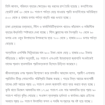
তিনি জানান, পরিবহন ব্যয়ের ক্ষেত্রেও বড় ধরনের চাপ তৈরি হয়েছে। কনটেইনার
ফ্রেইট চার্জ ২০ থেকে ৪০ শতাংশ পর্যন্ত বেড়ে যাওয়ায় প্রতি কনটেইনারে অতিরিক্ত
৫০০ থেকে ৪ হাজার ডলার পর্যন্ত বাড়তি খরচ গুনতে হচ্ছে।
ঢাকা চেম্বারের তথ্যমতে, স্টিল ও ফার্মাসিউটিক্যালস খাতেও কাঁচামাল ও লজিস্টিক
ব্যয়ের ঊর্ধ্বগতি স্পষ্টভাবে দেখা যাচ্ছে। স্টিল স্ক্র্যাপের দাম টনপ্রতি ৭০ থেকে ৯০
ডলার এবং ওষুধ উৎপাদনের উপকরণের ব্যয় ৭০০ থেকে ১ হাজার ৮০০ ডলার পর্যন্ত
বেড়েছে।
অন্যদিকে এলপিজি সিলিন্ডারের দাম ৯০০ টাকা থেকে বেড়ে ১ হাজার ৮৯০ টাকায়
দাঁড়িয়েছে। জরিপ অনুযায়ী, ৪৫ শতাংশ এসএমই উদ্যোক্তা জ্বালানি সংকটকেই
তাদের প্রধান ব্যবসায়িক প্রতিবন্ধকতা হিসেবে চিহ্নিত করেছেন।
জীবনযাত্রার ওপর প্রভাব বিশ্লেষণ করে তাসকীন আহমেদ বলেন, গ্রামীণ এলাকায়
প্রতিদিন তীব্র লোডশেডিং পরিস্থিতি বিরাজ করছে। শহরে নিম্ন আয়ের জনগোষ্ঠী
তাদের মোট আয়ের প্রায় ২২ শতাংশ কেবল জ্বালানি খাতে ব্যয় করতে বাধ্য হচ্ছে।
কৃষি খাতে ডিজেল আমদানির দাম ১৭.৬৫ শতাংশ এবং সার আমদানির ব্যয় প্রায় ৯০
শতাংশ পর্যন্ত বৃদ্ধি পেয়েছে। সংরক্ষণ ব্যবস্থার দুর্বলতা ও কার্যকর কোল্ড চেইনের
অভাবে প্রায় ৩০ শতাংশ উৎপাদিত ফসল ও সবজি সংগ্রহের পর নষ্ট হয়ে যাচ্ছে।