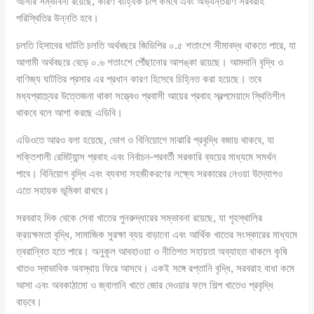
আসার সম্ভাবনা রয়েছে, কারণ বাহ্যিক চাপ কমবে এবং অভ্যন্তরীণ সরবরাহ
পরিস্থিতির উন্নতি হবে।
চলতি হিসাবের ঘাটতি চলতি অর্থবছরে জিডিপির ০.৫ শতাংশে সীমাবদ্ধ থাকতে পারে, যা
আগামী অর্থবছরে বেড়ে ০.৬ শতাংশে পৌঁছানোর আশঙ্কা রয়েছে। আমদানি বৃদ্ধি ও
বাণিজ্য ঘাটতির প্রসার এর প্রধান কারণ হিসেবে চিহ্নিত করা হয়েছে। তবে
মধ্যপ্রাচ্যের উত্তেজনা থাকা সত্ত্বেও প্রবাসী আয়ের প্রবাহ স্বল্পমেয়াদে স্থিতিশীল
থাকবে বলে আশা করছে এডিবি।
এডিওতে আরও বলা হয়েছে, ভোগ ও বিনিয়োগে মাঝারি প্রবৃদ্ধি বজায় থাকবে, যা
শক্তিশালী রেমিট্যান্স প্রবাহ এবং নির্বাচন-পরবর্তী সরকারি ব্যয়ের মাধ্যমে সমর্থন
পাবে। বিনিয়োগ বৃদ্ধি এবং ব্যবসা সহজীকরণের লক্ষ্যে সরকারের নেওয়া উদ্যোগও
এতে সহায়ক ভূমিকা রাখবে।
সরবরাহ দিক থেকে সেবা খাতের পুনরুদ্ধারের সম্ভাবনা রয়েছে, যা গৃহস্থালির
ক্রয়ক্ষমতা বৃদ্ধি, সামাজিক সুরক্ষা ব্যয় বাড়ানো এবং আর্থিক খাতের সংস্কারের মাধ্যমে
ত্বরান্বিত হতে পারে। অনুকূল আবহাওয়া ও নীতিগত সহায়তা অব্যাহত থাকলে কৃষি
খাতও স্বাভাবিক অবস্থায় ফিরে আসবে। একই সঙ্গে রপ্তানি বৃদ্ধি, সরবরাহ বাধা কমে
আসা এবং অবকাঠামো ও জ্বালানি খাতে জোর দেওয়ার ফলে শিল্প খাতেও প্রবৃদ্ধি
বাড়বে।