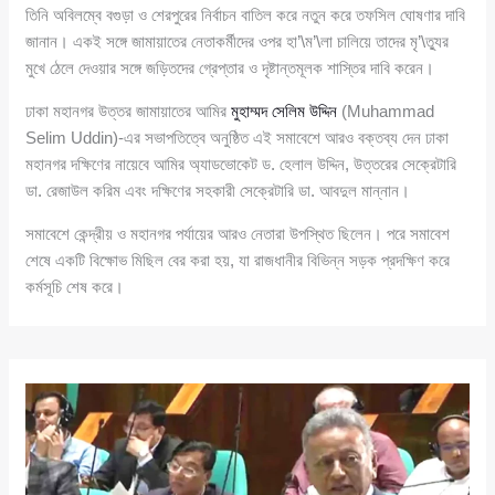
তিনি অবিলম্বে বগুড়া ও শেরপুরের নির্বাচন বাতিল করে নতুন করে তফসিল ঘোষণার দাবি
জানান। একই সঙ্গে জামায়াতের নেতাকর্মীদের ওপর হা’\ম’\লা চালিয়ে তাদের মৃ’\ত্যুর
মুখে ঠেলে দেওয়ার সঙ্গে জড়িতদের গ্রেপ্তার ও দৃষ্টান্তমূলক শাস্তির দাবি করেন।
ঢাকা মহানগর উত্তর জামায়াতের আমির
মুহাম্মদ সেলিম উদ্দিন
(Muhammad
Selim Uddin)-এর সভাপতিত্বে অনুষ্ঠিত এই সমাবেশে আরও বক্তব্য দেন ঢাকা
মহানগর দক্ষিণের নায়েবে আমির অ্যাডভোকেট ড. হেলাল উদ্দিন, উত্তরের সেক্রেটারি
ডা. রেজাউল করিম এবং দক্ষিণের সহকারী সেক্রেটারি ডা. আবদুল মান্নান।
সমাবেশে কেন্দ্রীয় ও মহানগর পর্যায়ের আরও নেতারা উপস্থিত ছিলেন। পরে সমাবেশ
শেষে একটি বিক্ষোভ মিছিল বের করা হয়, যা রাজধানীর বিভিন্ন সড়ক প্রদক্ষিণ করে
কর্মসূচি শেষ করে।