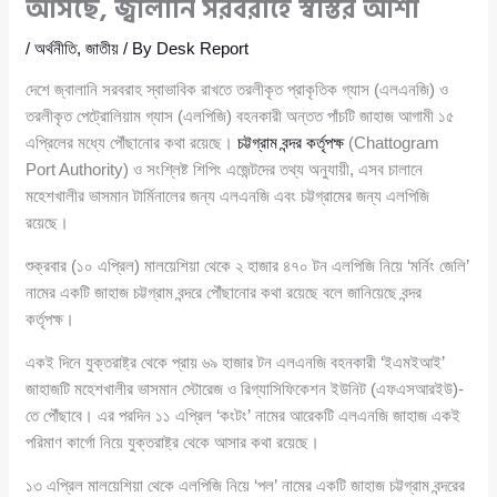
আসছে, জ্বালানি সরবরাহে স্বস্তির আশা
/
অর্থনীতি
,
জাতীয়
/ By
Desk Report
দেশে জ্বালানি সরবরাহ স্বাভাবিক রাখতে তরলীকৃত প্রাকৃতিক গ্যাস (এলএনজি) ও
তরলীকৃত পেট্রোলিয়াম গ্যাস (এলপিজি) বহনকারী অন্তত পাঁচটি জাহাজ আগামী ১৫
এপ্রিলের মধ্যে পৌঁছানোর কথা রয়েছে।
চট্টগ্রাম বন্দর কর্তৃপক্ষ
(Chattogram
Port Authority) ও সংশ্লিষ্ট শিপিং এজেন্টদের তথ্য অনুযায়ী, এসব চালানে
মহেশখালীর ভাসমান টার্মিনালের জন্য এলএনজি এবং চট্টগ্রামের জন্য এলপিজি
রয়েছে।
শুক্রবার (১০ এপ্রিল) মালয়েশিয়া থেকে ২ হাজার ৪৭০ টন এলপিজি নিয়ে ‘মর্নিং জেলি’
নামের একটি জাহাজ চট্টগ্রাম বন্দরে পৌঁছানোর কথা রয়েছে বলে জানিয়েছে বন্দর
কর্তৃপক্ষ।
একই দিনে যুক্তরাষ্ট্র থেকে প্রায় ৬৯ হাজার টন এলএনজি বহনকারী ‘ইএমইআই’
জাহাজটি মহেশখালীর ভাসমান স্টোরেজ ও রিগ্যাসিফিকেশন ইউনিট (এফএসআরইউ)-
তে পৌঁছাবে। এর পরদিন ১১ এপ্রিল ‘কংটং’ নামের আরেকটি এলএনজি জাহাজ একই
পরিমাণ কার্গো নিয়ে যুক্তরাষ্ট্র থেকে আসার কথা রয়েছে।
১৩ এপ্রিল মালয়েশিয়া থেকে এলপিজি নিয়ে ‘পল’ নামের একটি জাহাজ চট্টগ্রাম বন্দরের