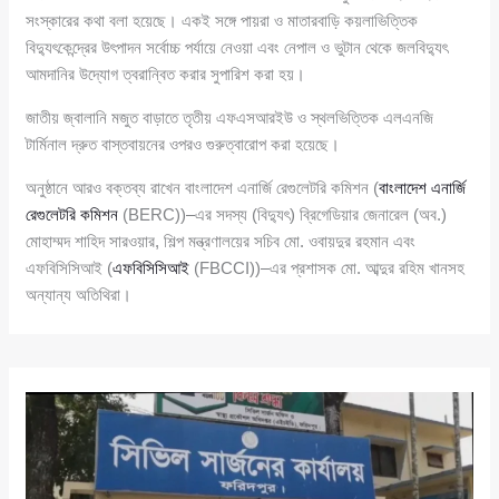
সংস্কারের কথা বলা হয়েছে। একই সঙ্গে পায়রা ও মাতারবাড়ি কয়লাভিত্তিক
বিদ্যুৎকেন্দ্রের উৎপাদন সর্বোচ্চ পর্যায়ে নেওয়া এবং নেপাল ও ভুটান থেকে জলবিদ্যুৎ
আমদানির উদ্যোগ ত্বরান্বিত করার সুপারিশ করা হয়।
জাতীয় জ্বালানি মজুত বাড়াতে তৃতীয় এফএসআরইউ ও স্থলভিত্তিক এলএনজি
টার্মিনাল দ্রুত বাস্তবায়নের ওপরও গুরুত্বারোপ করা হয়েছে।
অনুষ্ঠানে আরও বক্তব্য রাখেন বাংলাদেশ এনার্জি রেগুলেটরি কমিশন (
বাংলাদেশ এনার্জি
রেগুলেটরি কমিশন
(BERC))–এর সদস্য (বিদ্যুৎ) ব্রিগেডিয়ার জেনারেল (অব.)
মোহাম্মদ শাহিদ সারওয়ার, শিল্প মন্ত্রণালয়ের সচিব মো. ওবায়দুর রহমান এবং
এফবিসিসিআই (
এফবিসিসিআই
(FBCCI))–এর প্রশাসক মো. আব্দুর রহিম খানসহ
অন্যান্য অতিথিরা।