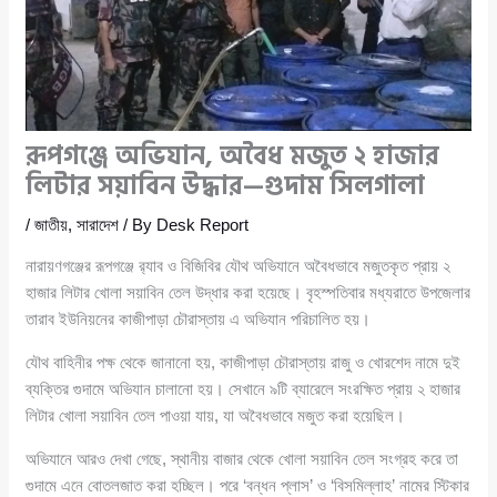
রূপগঞ্জে অভিযান, অবৈধ মজুত ২ হাজার
লিটার সয়াবিন উদ্ধার—গুদাম সিলগালা
/
জাতীয়
,
সারাদেশ
/ By
Desk Report
নারায়ণগঞ্জের রূপগঞ্জে র‍্যাব ও বিজিবির যৌথ অভিযানে অবৈধভাবে মজুতকৃত প্রায় ২
হাজার লিটার খোলা সয়াবিন তেল উদ্ধার করা হয়েছে। বৃহস্পতিবার মধ্যরাতে উপজেলার
তারাব ইউনিয়নের কাজীপাড়া চৌরাস্তায় এ অভিযান পরিচালিত হয়।
যৌথ বাহিনীর পক্ষ থেকে জানানো হয়, কাজীপাড়া চৌরাস্তায় রাজু ও খোরশেদ নামে দুই
ব্যক্তির গুদামে অভিযান চালানো হয়। সেখানে ৯টি ব্যারেলে সংরক্ষিত প্রায় ২ হাজার
লিটার খোলা সয়াবিন তেল পাওয়া যায়, যা অবৈধভাবে মজুত করা হয়েছিল।
অভিযানে আরও দেখা গেছে, স্থানীয় বাজার থেকে খোলা সয়াবিন তেল সংগ্রহ করে তা
গুদামে এনে বোতলজাত করা হচ্ছিল। পরে ‘বন্ধন প্লাস’ ও ‘বিসমিল্লাহ’ নামের স্টিকার