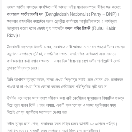
দ্বাদশ জাতীয় সংসদের সংরক্ষিত নারী আসনে দলীয় মনোনয়নপত্র বিক্রি শুরু করেছে
বাংলাদেশ জাতীয়তাবাদী দল
(Bangladesh Nationalist Party – BNP)।
শুক্রবার রাজধানীর নয়াপল্টনে দলের কেন্দ্রীয় কার্যালয়ে আনুষ্ঠানিকভাবে এ কার্যক্রম
উদ্বোধন করেন দলের জ্যেষ্ঠ যুগ্ম মহাসচিব
রুহুল কবির রিজভী
(Ruhul Kabir
Rizvi)।
উদ্বোধনী বক্তব্যে রিজভী বলেন, সংরক্ষিত নারী আসনে মনোনয়ন প্রত্যাশীদের ক্ষেত্রে
আন্দোলন-সংগ্রামে ভূমিকা, সাংগঠনিক দক্ষতা, রাজনৈতিক অভিজ্ঞতা এবং সংসদে
কার্যকরভাবে কথা বলার সক্ষমতা—এসব দিক বিবেচনায় রেখে দলীয় পার্লামেন্টারি বোর্ড
চূড়ান্ত সিদ্ধান্ত নেবে।
তিনি আশাবাদ ব্যক্ত করেন, দলের নেওয়া সিদ্ধান্ত সবাই মেনে নেবেন এবং মনোনয়ন
পাওয়া বা না পাওয়া নিয়ে কোনো ধরনের নেতিবাচক পরিস্থিতির সৃষ্টি হবে না।
দীর্ঘদিন ধরে দলের জন্য ত্যাগ স্বীকার করা নারী নেত্রীদের মূল্যায়নের বিষয়টিও গুরুত্ব
দিয়ে তুলে ধরেন তিনি। তার ভাষায়, একটি গ্রহণযোগ্য ও স্বচ্ছ প্রক্রিয়ার মধ্য
দিয়েই যোগ্য প্রার্থীদের মনোনয়ন দেওয়া হবে।
দলীয় সূত্রে জানা গেছে, মনোনয়ন ফরম বিক্রি চলবে আগামী ১২ এপ্রিল পর্যন্ত।
নির্ধারিত সময়ের মধ্যেই ফরম সংগ্রহ ও জমা দিতে হবে আগ্রহীদের।