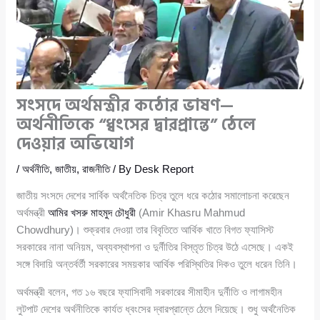
সংসদে অর্থমন্ত্রীর কঠোর ভাষণ—
অর্থনীতিকে “ধ্বংসের দ্বারপ্রান্তে” ঠেলে
দেওয়ার অভিযোগ
/
অর্থনীতি
,
জাতীয়
,
রাজনীতি
/ By
Desk Report
জাতীয় সংসদে দেশের সার্বিক অর্থনৈতিক চিত্র তুলে ধরে কঠোর সমালোচনা করেছেন
অর্থমন্ত্রী
আমির খসরু মাহমুদ চৌধুরী
(Amir Khasru Mahmud
Chowdhury)। শুক্রবার দেওয়া তার বিবৃতিতে আর্থিক খাতে বিগত ফ্যাসিস্ট
সরকারের নানা অনিয়ম, অব্যবস্থাপনা ও দুর্নীতির বিস্তৃত চিত্র উঠে এসেছে। একই
সঙ্গে বিদায়ি অন্তর্বর্তী সরকারের সময়কার আর্থিক পরিস্থিতির দিকও তুলে ধরেন তিনি।
অর্থমন্ত্রী বলেন, গত ১৬ বছরে ফ্যাসিবাদী সরকারের সীমাহীন দুর্নীতি ও লাগামহীন
লুটপাট দেশের অর্থনীতিকে কার্যত ধ্বংসের দ্বারপ্রান্তে ঠেলে দিয়েছে। শুধু অর্থনৈতিক