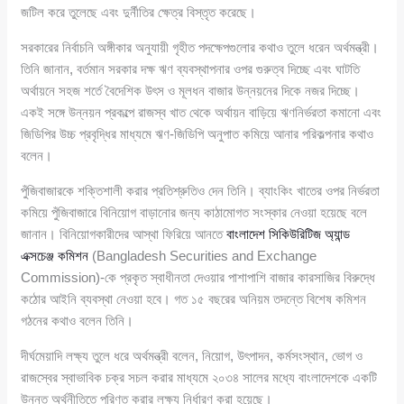
জটিল করে তুলেছে এবং দুর্নীতির ক্ষেত্র বিস্তৃত করেছে।
সরকারের নির্বাচনি অঙ্গীকার অনুযায়ী গৃহীত পদক্ষেপগুলোর কথাও তুলে ধরেন অর্থমন্ত্রী।
তিনি জানান, বর্তমান সরকার দক্ষ ঋণ ব্যবস্থাপনার ওপর গুরুত্ব দিচ্ছে এবং ঘাটতি
অর্থায়নে সহজ শর্তে বৈদেশিক উৎস ও মূলধন বাজার উন্নয়নের দিকে নজর দিচ্ছে।
একই সঙ্গে উন্নয়ন প্রকল্পে রাজস্ব খাত থেকে অর্থায়ন বাড়িয়ে ঋণনির্ভরতা কমানো এবং
জিডিপির উচ্চ প্রবৃদ্ধির মাধ্যমে ঋণ-জিডিপি অনুপাত কমিয়ে আনার পরিকল্পনার কথাও
বলেন।
পুঁজিবাজারকে শক্তিশালী করার প্রতিশ্রুতিও দেন তিনি। ব্যাংকিং খাতের ওপর নির্ভরতা
কমিয়ে পুঁজিবাজারে বিনিয়োগ বাড়ানোর জন্য কাঠামোগত সংস্কার নেওয়া হয়েছে বলে
জানান। বিনিয়োগকারীদের আস্থা ফিরিয়ে আনতে
বাংলাদেশ সিকিউরিটিজ অ্যান্ড
এক্সচেঞ্জ কমিশন
(Bangladesh Securities and Exchange
Commission)-কে প্রকৃত স্বাধীনতা দেওয়ার পাশাপাশি বাজার কারসাজির বিরুদ্ধে
কঠোর আইনি ব্যবস্থা নেওয়া হবে। গত ১৫ বছরের অনিয়ম তদন্তে বিশেষ কমিশন
গঠনের কথাও বলেন তিনি।
দীর্ঘমেয়াদি লক্ষ্য তুলে ধরে অর্থমন্ত্রী বলেন, নিয়োগ, উৎপাদন, কর্মসংস্থান, ভোগ ও
রাজস্বের স্বাভাবিক চক্র সচল করার মাধ্যমে ২০৩৪ সালের মধ্যে বাংলাদেশকে একটি
উন্নত অর্থনীতিতে পরিণত করার লক্ষ্য নির্ধারণ করা হয়েছে।