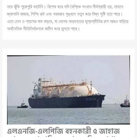
তবে ঝুঁকি পুরোপুরি কাটেনি। বিশেষ করে যদি বৈশ্বিক সংঘাত দীর্ঘস্থায়ী হয়, তাহলে
জ্বালানি বাজার, শিপিং রুট এবং সরবরাহ শৃঙ্খলে নতুন করে বিঘ্ন সৃষ্টি হতে পারে।
এতে তেল ও গ্যাসের দাম বাড়বে, যা দেশের অভ্যন্তরে মূল্যস্ফীতির চাপ আরও বাড়িয়ে
অর্থনৈতিক নীতিনির্ধারণকে জটিল করে তুলতে পারে।
এলএনজি-এলপিজি বহনকারী ৫ জাহাজ