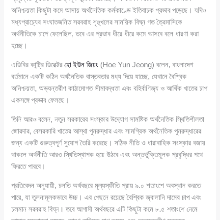
অনিশ্চয়তা কিছুটা কমে আসায় অর্থনৈতিক কর্মকাণ্ডে ইতিবাচক প্রভাব পড়েছে। যদিও
মধ্যপ্রাচ্যের সংঘাতজনিত সরবরাহ শৃঙ্খলের সাময়িক বিঘ্ন গত ত্রৈমাসিকে
অর্থনীতিকে চাপে ফেলেছিল, তবে এর প্রভাব ধীরে ধীরে কমে আসবে বলে ধারণা করা
হচ্ছে।
এডিবির কান্ট্রি ডিরেক্টর
হো ইউন জিয়ং
(Hoe Yun Jeong) বলেন, বাংলাদেশ
বর্তমানে একটি কঠিন অর্থনৈতিক বাস্তবতার মধ্য দিয়ে যাচ্ছে, যেখানে বৈশ্বিক
অনিশ্চয়তা, অভ্যন্তরীণ কাঠামোগত সীমাবদ্ধতা এবং বহির্বাণিজ্য ও আর্থিক খাতের চাপ
একসঙ্গে প্রভাব ফেলছে।
তিনি আরও বলেন, নতুন সরকারের সংস্কার উদ্যোগ সামষ্টিক অর্থনৈতিক স্থিতিশীলতা
জোরদার, বেসরকারি খাতের আস্থা পুনরুদ্ধার এবং সামগ্রিক অর্থনৈতিক পুনরুদ্ধারের
জন্য একটি গুরুত্বপূর্ণ সুযোগ তৈরি করেছে। সঠিক নীতি ও ধারাবাহিক সংস্কার বজায়
থাকলে অর্থনীতি আরও স্থিতিস্থাপক হয়ে উঠবে এবং অন্তর্ভুক্তিমূলক প্রবৃদ্ধির পথে
ফিরতে পারবে।
প্রতিবেদন অনুযায়ী, চলতি অর্থবছরে মূল্যস্ফীতি প্রায় ৯.০ শতাংশে অবস্থান করতে
পারে, যা তুলনামূলকভাবে উচ্চ। এর পেছনে রয়েছে বৈশ্বিক জ্বালানি দামের চাপ এবং
চলমান সরবরাহ বিঘ্ন। তবে আগামী অর্থবছরে এটি কিছুটা কমে ৮.৫ শতাংশে নেমে