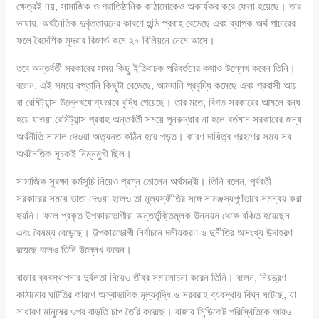
ক্ষেত্রই নয়, সামাজিক ও প্রাতিষ্ঠানিক কাঠামোকেও অকার্যকর করে ফেলা হয়েছে। তার
ভাষায়, অর্থনৈতিক দুর্বৃত্তায়নের কারণে হুন্ডি প্রবাহ বেড়েছে এবং ব্যাপক অর্থ পাচারের
ফলে বৈদেশিক মুদ্রার রিজার্ভ কমে ২০ বিলিয়নে নেমে আসে।
তবে অন্তর্বর্তী সরকারের সময় কিছু ইতিবাচক পরিবর্তনের কথাও উল্লেখ করেন তিনি।
বলেন, এই সময়ে রপ্তানি কিছুটা বেড়েছে, আমদানি প্রবৃদ্ধি কমেছে এবং প্রবাসী আয়
বা রেমিট্যান্স উল্লেখযোগ্যভাবে বৃদ্ধি পেয়েছে। তার মতে, বিগত সরকারের আমলে বন্ধ
হয়ে যাওয়া রেমিট্যান্স প্রবাহ অন্তর্বর্তী সময়ে পুনরুদ্ধার না হলে বর্তমান সরকারের জন্য
অর্থনীতি সামাল দেওয়া অত্যন্ত কঠিন হয়ে পড়ত। কারণ দায়িত্ব গ্রহণের সময় সব
অর্থনৈতিক সূচকই নিম্নমুখী ছিল।
সামাজিক সুরক্ষা কর্মসূচি নিয়েও প্রশ্ন তোলেন অর্থমন্ত্রী। তিনি বলেন, পূর্ববর্তী
সরকারের সময়ে ভাতা দেওয়া হলেও তা মূল্যস্ফীতির সঙ্গে সামঞ্জস্যপূর্ণভাবে সমন্বয় করা
হয়নি। ফলে প্রকৃত উপকারভোগীরা অন্তর্ভুক্তিমূলক উন্নয়ন থেকে বঞ্চিত হয়েছেন
এবং বৈষম্য বেড়েছে। উপকারভোগী নির্বাচনে দলীয়করণ ও দুর্নীতির অসংখ্য উদাহরণ
রয়েছে বলেও তিনি উল্লেখ করেন।
বাজার ব্যবস্থাপনার দুর্বলতা নিয়েও তীব্র সমালোচনা করেন তিনি। বলেন, নিয়ন্ত্রণ
কাঠামোর ঘাটতির কারণে অস্বাভাবিক মূল্যবৃদ্ধি ও সরবরাহ ব্যবস্থায় বিঘ্ন ঘটেছে, যা
সাধারণ মানুষের ওপর বাড়তি চাপ তৈরি করেছে। বাজার সিন্ডিকেট পরিস্থিতিকে আরও