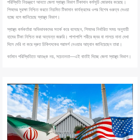
পরিস্থিতি নিয়ন্ত্রণে আনতে জেলা স্বাস্থ্য বিভাগ টিকাদান কর্মসূচি জোরদার করেছে।
শিশুদের সুরক্ষা নিশ্চিত করতে নিয়মিত টিকাদান কার্যক্রমের ওপর বিশেষ গুরুত্ব দেওয়া
হচ্ছে বলে জানিয়েছে স্বাস্থ্য বিভাগ।
স্বাস্থ্য কর্মকর্তারা অভিভাবকদের সতর্ক করে বলেছেন, শিশুদের নির্ধারিত সময় অনুযায়ী
হামের টিকা নিশ্চিত করা অত্যন্ত জরুরি। পাশাপাশি শরীরে জ্বর বা লালচে দানা দেখা
দিলে দেরি না করে দ্রুত চিকিৎসকের পরামর্শ নেওয়ার আহ্বান জানিয়েছেন তারা।
বর্তমান পরিস্থিতিতে আতঙ্ক নয়, সচেতনতা—এই বার্তাই দিচ্ছে জেলা স্বাস্থ্য বিভাগ।