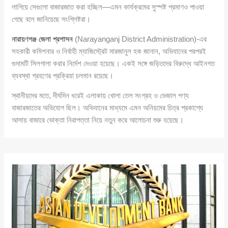
লাগিয়ে সেগুলো বাজারজাত করা হচ্ছিল—এমন কার্যক্রমের সুস্পষ্ট প্রমাণও পাওয়া
গেছে বলে জানিয়েছে সংশ্লিষ্টরা।
নারায়ণগঞ্জ জেলা প্রশাসন
(Narayanganj District Administration)-এর
সহকারী কমিশনার ও নির্বাহী ম্যাজিস্ট্রেট মারজানুল হক জানান, অভিযানের পরপরই
গুদামটি সিলগালা করার নির্দেশ দেওয়া হয়েছে। একই সঙ্গে জড়িতদের বিরুদ্ধে আইনগত
ব্যবস্থা গ্রহণের প্রক্রিয়া চলমান রয়েছে।
স্থানীয়দের মতে, দীর্ঘদিন ধরেই এলাকায় খোলা তেল সংগ্রহ ও ভেজাল পণ্য
বাজারজাতের অভিযোগ ছিল। অভিযানের মাধ্যমে এমন অনিয়মের চিত্র প্রকাশ্যে
আসায় বাজারে ভোক্তা নিরাপত্তা নিয়ে নতুন করে আলোচনা শুরু হয়েছে।