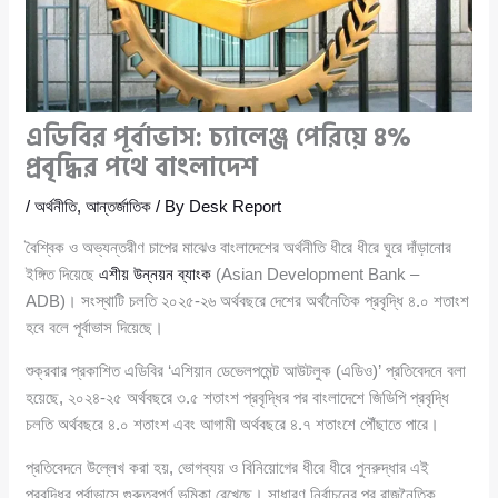
এডিবির পূর্বাভাস: চ্যালেঞ্জ পেরিয়ে ৪%
প্রবৃদ্ধির পথে বাংলাদেশ
/
অর্থনীতি
,
আন্তর্জাতিক
/ By
Desk Report
বৈশ্বিক ও অভ্যন্তরীণ চাপের মাঝেও বাংলাদেশের অর্থনীতি ধীরে ধীরে ঘুরে দাঁড়ানোর
ইঙ্গিত দিয়েছে
এশীয় উন্নয়ন ব্যাংক
(Asian Development Bank –
ADB)। সংস্থাটি চলতি ২০২৫-২৬ অর্থবছরে দেশের অর্থনৈতিক প্রবৃদ্ধি ৪.০ শতাংশ
হবে বলে পূর্বাভাস দিয়েছে।
শুক্রবার প্রকাশিত এডিবির ‘এশিয়ান ডেভেলপমেন্ট আউটলুক (এডিও)’ প্রতিবেদনে বলা
হয়েছে, ২০২৪-২৫ অর্থবছরে ৩.৫ শতাংশ প্রবৃদ্ধির পর বাংলাদেশে জিডিপি প্রবৃদ্ধি
চলতি অর্থবছরে ৪.০ শতাংশ এবং আগামী অর্থবছরে ৪.৭ শতাংশে পৌঁছাতে পারে।
প্রতিবেদনে উল্লেখ করা হয়, ভোগব্যয় ও বিনিয়োগের ধীরে ধীরে পুনরুদ্ধার এই
প্রবৃদ্ধির পূর্বাভাসে গুরুত্বপূর্ণ ভূমিকা রেখেছে। সাধারণ নির্বাচনের পর রাজনৈতিক