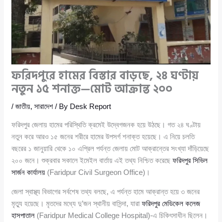
ফরিদপুরে হামের বিস্তার বাড়ছে, ২৪ ঘণ্টায়
নতুন ১৫ শনাক্ত—মোট আক্রান্ত ২০০
/
জাতীয়
,
সারাদেশ
/ By
Desk Report
ফরিদপুর জেলায় হামের পরিস্থিতি ক্রমেই উদ্বেগজনক হয়ে উঠছে। গত ২৪ ঘণ্টায়
নতুন করে আরও ১৫ জনের শরীরে হামের উপসর্গ শনাক্ত হয়েছে। এ নিয়ে চলতি
বছরের ১ জানুয়ারি থেকে ১০ এপ্রিল পর্যন্ত জেলায় মোট আক্রান্তের সংখ্যা দাঁড়িয়েছে
২০০ জনে। শুক্রবার সকালে ইমেইল বার্তায় এই তথ্য নিশ্চিত করেছে
ফরিদপুর সিভিল
সার্জন কার্যালয়
(Faridpur Civil Surgeon Office)।
জেলা স্বাস্থ্য বিভাগের সর্বশেষ তথ্য বলছে, এ পর্যন্ত হামে আক্রান্ত হয়ে ৩ জনের
মৃত্যু হয়েছে। মৃতদের মধ্যে দু’জন স্থানীয় বাসিন্দা, যারা
ফরিদপুর মেডিকেল কলেজ
হাসপাতাল
(Faridpur Medical College Hospital)-এ চিকিৎসাধীন ছিলেন।