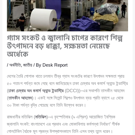
গ্যাস সংকট ও জ্বালানি চাপের কারণে শিল্প
উৎপাদনে বড় ধাক্কা, সক্ষমতা নেমেছে
অর্ধেকে
/
অর্থনীতি
,
জাতীয়
/ By
Desk Report
দেশের তৈরি পোশাক খাতে চলমান তীব্র গ্যাস সংকটের কারণে উৎপাদন সক্ষমতা প্রায়
৫০ শতাংশ পর্যন্ত কমে গেছে বলে জানিয়েছেন ঢাকা চেম্বার অব কমার্স অ্যান্ড ইন্ডাস্ট্রি
(
ঢাকা চেম্বার অব কমার্স অ্যান্ড ইন্ডাস্ট্রি
(DCCI))–এর সভাপতি তাসকীন আহমেদ
(
তাসকীন আহমেদ
)। একই সঙ্গে সিমেন্ট শিল্পেও উৎপাদন ব্যয় প্রতি ব্যাগে ২৫ থেকে
৩০ টাকা পর্যন্ত বৃদ্ধি পেয়েছে বলে তিনি উল্লেখ করেন।
রাজধানীর মতিঝিল (
মতিঝিল
)–এ বৃহস্পতিবার (৯ এপ্রিল) আয়োজিত ‘বৈশ্বিক
জ্বালানি সংকট: বাংলাদেশে এর প্রভাব এবং মোকাবিলায় কর্মপন্থা নির্ধারণ’ শীর্ষক
গোলটেবিল বৈঠকে মূল প্রবন্ধ উপস্থাপনকালে তিনি এসব তথ্য তুলে ধরেন।