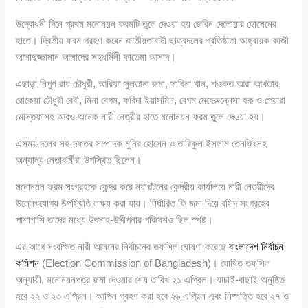
উদ্বোধনী দিনে প্রথম মনোনয়ন ফরমটি তুলে দেওয়া হয় জেরিন দেলোয়ার হোসেনের
হাতে। দ্বিতীয় ফরম গ্রহণ করেন জাতীয়তাবাদী ছাত্রদলের প্রতিষ্ঠাতা আহ্বায়ক কাজী
আসাদুজ্জামান আসাদের সহধর্মিনী ফাতেমা আসাদ।
এছাড়া নিপুণ রায় চৌধুরী, আরিফা সুলতানা রুমা, সাবিনা খান, শওকত আরা আখতার,
রোকেয়া চৌধুরী বেবী, মিনা বেগম, ফরিদা ইয়াসমিন, বেগম মেহেরুন্নেসা হক ও পেয়ারা
মোস্তফাসহ আরও অনেক নারী নেত্রীর হাতে মনোনয়ন ফরম তুলে দেওয়া হয়।
এসময় দলের সহ-দফতর সম্পাদক মুনির হোসেন ও তারিকুল ইসলাম তেনজিংসহ
অন্যান্য নেতাকর্মীরা উপস্থিত ছিলেন।
মনোনয়ন ফরম সংগ্রহকে কেন্দ্র করে নয়াপল্টনের কেন্দ্রীয় কার্যালয়ে নারী নেত্রীদের
উল্লেখযোগ্য উপস্থিতি লক্ষ্য করা যায়। নির্ধারিত ফি জমা দিয়ে রসিদ সংগ্রহের
পাশাপাশি তাদের মধ্যে উৎসাহ-উদ্দীপনার পরিবেশও ছিল স্পষ্ট।
এর আগে সংরক্ষিত নারী আসনের নির্বাচনের তফসিল ঘোষণা করেছে
বাংলাদেশ নির্বাচন
কমিশন
(Election Commission of Bangladesh)। ঘোষিত তফসিল
অনুযায়ী, মনোনয়নপত্র জমা দেওয়ার শেষ তারিখ ২১ এপ্রিল। যাচাই-বাছাই অনুষ্ঠিত
হবে ২২ ও ২৩ এপ্রিল। আপিল গ্রহণ করা হবে ২৬ এপ্রিল এবং নিষ্পত্তি হবে ২৭ ও