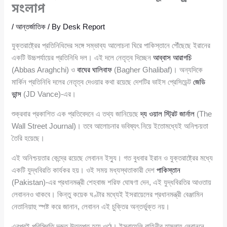
সংলাপ
/
আন্তর্জাতিক
/ By
Desk Report
যুক্তরাষ্ট্রের প্রতিনিধিদের সঙ্গে সম্ভাব্য আলোচনা ঘিরে পাকিস্তানে পৌঁছেছে ইরানের
একটি উচ্চপর্যায়ের প্রতিনিধি দল। এই দলে নেতৃত্ব দিচ্ছেন
আব্বাস আরাগচি
(Abbas Araghchi) ও
বাঘের ঘালিবাফ
(Bagher Ghalibaf)। অন্যদিকে
মার্কিন প্রতিনিধি দলের নেতৃত্ব দেওয়ার কথা রয়েছে দেশটির ভাইস প্রেসিডেন্ট
জেডি
ভান্স
(JD Vance)-এর।
শুক্রবার প্রকাশিত এক প্রতিবেদনে এ তথ্য জানিয়েছে
দ্য ওয়াল স্ট্রিট জার্নাল
(The
Wall Street Journal)। তবে আলোচনার ভবিষ্যৎ নিয়ে ইতোমধ্যেই অনিশ্চয়তা
তৈরি হয়েছে।
এই অনিশ্চয়তার কেন্দ্রে রয়েছে লেবানন ইস্যু। গত বুধবার ইরান ও যুক্তরাষ্ট্রের মধ্যে
একটি যুদ্ধবিরতি কার্যকর হয়। ওই সময় মধ্যস্থতাকারী দেশ
পাকিস্তান
(Pakistan)-এর প্রধানমন্ত্রী শেহবাজ শরিফ ঘোষণা দেন, এই যুদ্ধবিরতির আওতায়
লেবাননও থাকবে। কিন্তু কয়েক ঘণ্টার মধ্যেই ইসরায়েলের প্রধানমন্ত্রী বেঞ্জামিন
নেতানিয়াহু স্পষ্ট করে জানান, লেবানন এই চুক্তির অন্তর্ভুক্ত নয়।
এরপরই পরিস্থিতি দ্রুত উত্তপ্ত হয়ে ওঠে। ইসরায়েলি বাহিনীর হামলায় লেবাননে