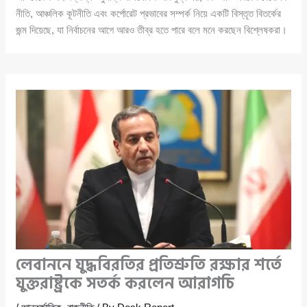
নীতি, আঞ্চলিক কূটনীতি এবং কর্পোরেট প্রভাবের সম্পর্ক নিয়ে একটি বিস্তৃত বিতর্কের
জন্ম দিয়েছে, যা নির্বাচনের আগে আরও তীব্র হতে পারে বলে মনে করছেন বিশ্লেষকরা।
লেবাননে যুদ্ধবিরতির প্রতিশ্রুতি রক্ষার শর্তে
যুক্তরাষ্ট্রকে সতর্ক করলেন আরাগচি