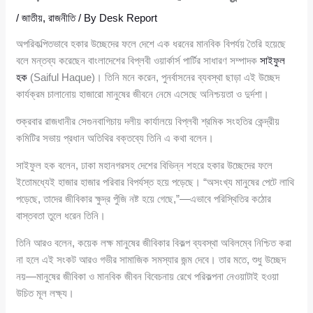
/
জাতীয়
,
রাজনীতি
/ By
Desk Report
অপরিকল্পিতভাবে হকার উচ্ছেদের ফলে দেশে এক ধরনের মানবিক বিপর্যয় তৈরি হয়েছে
বলে মন্তব্য করেছেন বাংলাদেশের বিপ্লবী ওয়ার্কার্স পার্টির সাধারণ সম্পাদক
সাইফুল
হক
(Saiful Haque)। তিনি মনে করেন, পুনর্বাসনের ব্যবস্থা ছাড়া এই উচ্ছেদ
কার্যক্রম চালানোয় হাজারো মানুষের জীবনে নেমে এসেছে অনিশ্চয়তা ও দুর্দশা।
শুক্রবার রাজধানীর সেগুনবাগিচায় দলীয় কার্যালয়ে বিপ্লবী শ্রমিক সংহতির কেন্দ্রীয়
কমিটির সভায় প্রধান অতিথির বক্তব্যে তিনি এ কথা বলেন।
সাইফুল হক বলেন, ঢাকা মহানগরসহ দেশের বিভিন্ন শহরে হকার উচ্ছেদের ফলে
ইতোমধ্যেই হাজার হাজার পরিবার বিপর্যস্ত হয়ে পড়েছে। “অসংখ্য মানুষের পেটে লাথি
পড়েছে, তাদের জীবিকার ক্ষুদ্র পুঁজি নষ্ট হয়ে গেছে,”—এভাবে পরিস্থিতির কঠোর
বাস্তবতা তুলে ধরেন তিনি।
তিনি আরও বলেন, কয়েক লক্ষ মানুষের জীবিকার বিকল্প ব্যবস্থা অবিলম্বে নিশ্চিত করা
না হলে এই সংকট আরও গভীর সামাজিক সমস্যার জন্ম দেবে। তার মতে, শুধু উচ্ছেদ
নয়—মানুষের জীবিকা ও মানবিক জীবন বিবেচনায় রেখে পরিকল্পনা নেওয়াটাই হওয়া
উচিত মূল লক্ষ্য।