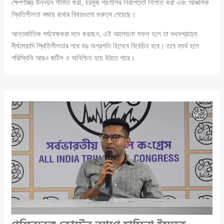
ক্ষেপণাস্ত্র উন্নয়ন সীমিত করা, হরমুজ প্রণালির নিরাপত্তা নিশ্চিত করা এবং আঞ্চলিক
স্থিতিশীলতা বজায় রাখার বিষয়গুলো গুরুত্ব পেয়েছে।
আন্তর্জাতিক পর্যবেক্ষকরা মনে করছেন, এই আলোচনা সফল হলে তা মধ্যপ্রাচ্যে
দীর্ঘমেয়াদি স্থিতিশীলতার পথে বড় অগ্রগতি হিসেবে বিবেচিত হবে। তবে ব্যর্থ হলে
পরিস্থিতি আরও জটিল ও অনিশ্চিত হয়ে উঠতে পারে।