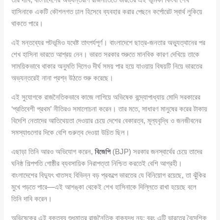
হাসিনাকে একটি কৌশলগত ঢাল হিসেবে ব্যবহার করার পেছনে কর্পোরেট স্বার্থ লুকিয়ে
থাকতে পারে।
এই মন্তব্যের পটভূমিও যথেষ্ট তাৎপর্যপূর্ণ। বাংলাদেশে ছাত্র-জনতার অভ্যুত্থানের পর
শেখ হাসিনা ভারতে আশ্রয় নেন। ভারত সরকার শুরুতে মানবিক কারণ দেখিয়ে তাকে
সাময়িকভাবে থাকার অনুমতি দিলেও দীর্ঘ সময় পার হয়ে যাওয়ায় বিষয়টি নিয়ে ভারতের
অভ্যন্তরেই নানা প্রশ্ন উঠতে শুরু করেছে।
এই সুযোগকে রাজনৈতিকভাবে কাজে লাগিয়ে অভিষেক বন্দ্যোপাধ্যায় মোদি সরকারের
‘প্রতিবেশী প্রথম’ নীতিরও সমালোচনা করেন। তার মতে, সাধারণ মানুষের করের টাকায়
বিদেশি নেতাদের আতিথেয়তা দেওয়ার চেয়ে দেশের বেকারত্ব, মূল্যবৃদ্ধি ও জনজীবনের
সমস্যাগুলোর দিকে বেশি গুরুত্ব দেওয়া উচিত ছিল।
এছাড়া তিনি আরও অভিযোগ করেন,
বিজেপি
(BJP) সরকার জনস্বার্থের চেয়ে তাদের
ঘনিষ্ঠ শিল্পপতি গোষ্ঠীর ব্যবসায়িক নিরাপত্তা নিশ্চিত করতেই বেশি আগ্রহী।
বাংলাদেশের বিদ্যুৎ খাতসহ বিভিন্ন বড় প্রকল্পে ভারতের যে বিনিয়োগ রয়েছে, তা ঝুঁকির
মুখে পড়তে পারে—এই আশঙ্কা থেকেই শেখ হাসিনাকে দিল্লিতে রাখা হয়েছে বলে
তিনি দাবি করেন।
অভিষেকের এই বক্তব্য শুধুমাত্র রাজনৈতিক বাকযুদ্ধ নয়; বরং এটি ভারতের বৈদেশিক