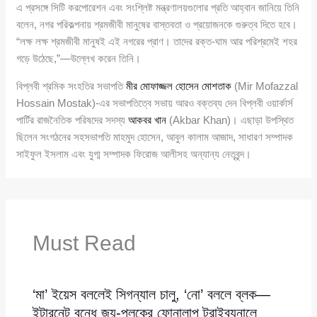
এ প্রসঙ্গে সিটি করপোরেশন এবং সংশ্লিষ্ট মন্ত্রণালয়গুলোর প্রতি আহ্বান জানিয়ে তিনি
বলেন, নগর পরিকল্পনায় শ্রমজীবী মানুষের বাস্তবতা ও প্রয়োজনকে গুরুত্ব দিতে হবে।
“লক্ষ লক্ষ শ্রমজীবী মানুষই এই নগরের প্রাণ। তাদের রক্ত-ঘাম আর পরিশ্রমেই শহর
গড়ে উঠেছে,”—উল্লেখ করেন তিনি।
বিপ্লবী শ্রমিক সংহতির সভাপতি
মীর মোফাজ্জল হোসেন মোশতাক
(Mir Mofazzal
Hossain Mostak)-এর সভাপতিত্বে সভায় আরও বক্তব্য দেন বিপ্লবী ওয়ার্কার্স
পার্টির রাজনৈতিক পরিষদের সদস্য
আকবর খান
(Akbar Khan)। এছাড়া উপস্থিত
ছিলেন সংগঠনের সহসভাপতি মাহমুদ হোসেন, আবুল কালাম আজাদ, সাধারণ সম্পাদক
সাইফুল ইসলাম এবং যুগ্ম সম্পাদক ফিরোজ আলীসহ অন্যান্য নেতৃবৃন্দ।
Must Read
‘মা’ ইয়েস বললেই সিগন্যাল চালু, ‘নো’ বললে ব্লক—
ইন্টারনেট বন্ধে জয়-পলকের ফোনালাপ ট্রাইব্যুনালে