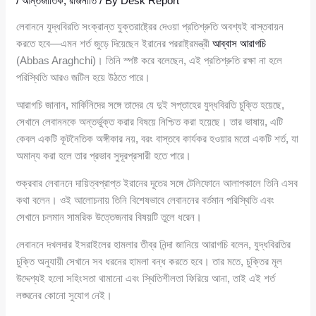
/
আন্তর্জাতিক
,
রাজনীতি
/ By
Desk Report
লেবাননে যুদ্ধবিরতি সংক্রান্ত যুক্তরাষ্ট্রের দেওয়া প্রতিশ্রুতি অবশ্যই বাস্তবায়ন
করতে হবে—এমন শর্ত জুড়ে দিয়েছেন ইরানের পররাষ্ট্রমন্ত্রী
আব্বাস আরাগচি
(Abbas Araghchi)। তিনি স্পষ্ট করে বলেছেন, এই প্রতিশ্রুতি রক্ষা না হলে
পরিস্থিতি আরও জটিল হয়ে উঠতে পারে।
আরাগচি জানান, মার্কিনিদের সঙ্গে তাদের যে দুই সপ্তাহের যুদ্ধবিরতি চুক্তি হয়েছে,
সেখানে লেবাননকে অন্তর্ভুক্ত করার বিষয়ে নিশ্চিত করা হয়েছে। তার ভাষায়, এটি
কেবল একটি কূটনৈতিক অঙ্গীকার নয়, বরং বাস্তবে কার্যকর হওয়ার মতো একটি শর্ত, যা
অমান্য করা হলে তার প্রভাব সুদূরপ্রসারী হতে পারে।
শুক্রবার লেবাননে দায়িত্বপ্রাপ্ত ইরানের দূতের সঙ্গে টেলিফোনে আলাপকালে তিনি এসব
কথা বলেন। ওই আলোচনায় তিনি বিশেষভাবে লেবাননের বর্তমান পরিস্থিতি এবং
সেখানে চলমান সামরিক উত্তেজনার বিষয়টি তুলে ধরেন।
লেবাননে দখলদার ইসরাইলের হামলার তীব্র নিন্দা জানিয়ে আরাগচি বলেন, যুদ্ধবিরতির
চুক্তি অনুযায়ী সেখানে সব ধরনের হামলা বন্ধ করতে হবে। তার মতে, চুক্তির মূল
উদ্দেশ্যই হলো সহিংসতা থামানো এবং স্থিতিশীলতা ফিরিয়ে আনা, তাই এই শর্ত
লঙ্ঘনের কোনো সুযোগ নেই।