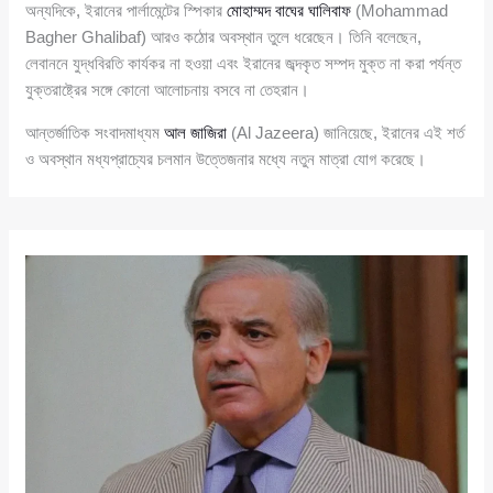
অন্যদিকে, ইরানের পার্লামেন্টের স্পিকার
মোহাম্মদ বাঘের ঘালিবাফ
(Mohammad
Bagher Ghalibaf) আরও কঠোর অবস্থান তুলে ধরেছেন। তিনি বলেছেন,
লেবাননে যুদ্ধবিরতি কার্যকর না হওয়া এবং ইরানের জব্দকৃত সম্পদ মুক্ত না করা পর্যন্ত
যুক্তরাষ্ট্রের সঙ্গে কোনো আলোচনায় বসবে না তেহরান।
আন্তর্জাতিক সংবাদমাধ্যম
আল জাজিরা
(Al Jazeera) জানিয়েছে, ইরানের এই শর্ত
ও অবস্থান মধ্যপ্রাচ্যের চলমান উত্তেজনার মধ্যে নতুন মাত্রা যোগ করেছে।