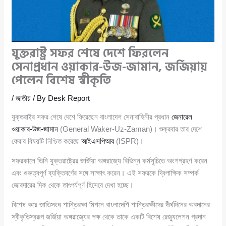
যুক্তরাষ্ট্র সফর শেষে দেশে ফিরলেন
সেনাপ্রধান ওয়াকার-উজ-জামান, জর্জিয়ায়
পেলেন বিশেষ স্বীকৃতি
/
জাতীয়
/ By
Desk Report
যুক্তরাষ্ট্র সফর শেষে দেশে ফিরেছেন বাংলাদেশ সেনাবাহিনীর প্রধান
জেনারেল
ওয়াকার-উজ-জামান
(General Waker-Uz-Zaman)। শুক্রবার তার দেশে
ফেরার বিষয়টি নিশ্চিত করেছে
আইএসপিআর
(ISPR)।
সফরকালে তিনি যুক্তরাষ্ট্রের জর্জিয়া অঙ্গরাজ্যে বিভিন্ন কর্মসূচিতে অংশগ্রহণ করেন
এবং গুরুত্বপূর্ণ ব্যক্তিবর্গের সঙ্গে সাক্ষাৎ করেন। এই সফরকে দ্বিপাক্ষিক সম্পর্ক
জোরদারের দিক থেকে তাৎপর্যপূর্ণ হিসেবে দেখা হচ্ছে।
বিশেষ করে জাতিসংঘ শান্তিরক্ষা মিশনে বাংলাদেশি শান্তিরক্ষীদের দীর্ঘদিনের অবদানের
স্বীকৃতিস্বরূপ জর্জিয়া অঙ্গরাজ্যের পক্ষ থেকে তাকে একটি বিশেষ রেজ্যুলেশন প্রদান