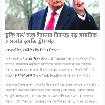
চুক্তি ব্যর্থ হলে ইরানের বিরুদ্ধে বড় সামরিক
হামলার হুমকি ট্রাম্পের
/
আন্তর্জাতিক
,
রাজনীতি
/ By
Desk Report
মার্কিন প্রেসিডেন্ট
ডোনাল্ড ট্রাম্প
(Donald Trump) ইরানকে সরাসরি হুমকি দিয়ে
বলেছেন, পাকিস্তানে অনুষ্ঠিতব্য আলোচনায় কোনো সমঝোতা না হলে তেহরানের
বিরুদ্ধে আবারও বড় ধরনের সামরিক হামলা চালানো হতে পারে। বিষয়টি তিনি স্পষ্ট
করেছেন
নিউইয়র্ক পোস্ট
(New York Post)-কে দেওয়া এক সাক্ষাৎকারে।
সাক্ষাৎকারে ট্রাম্প জানান, যুক্তরাষ্ট্র ইতোমধ্যেই তার যুদ্ধজাহাজগুলোকে সর্বাধুনিক ও
শক্তিশালী অস্ত্রশস্ত্রে সজ্জিত করার নির্দেশ দিয়েছে। তার ভাষায়, এবারের সামরিক
প্রস্তুতি আগের যেকোনো সময়ের তুলনায় অনেক বেশি ভয়াবহ এবং কৌশলগতভাবে
উন্নত। তিনি ইঙ্গিত দেন, আলোচনার ফল যদি ইতিবাচক না হয়, তাহলে এই প্রস্তুত