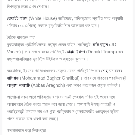
বিশ্বজুড়ে নজর এখন সেখানে।
হোয়াইট হাউস
(White House) জানিয়েছে, পাকিস্তানের স্থানীয় সময় অনুযায়ী
শনিবার (১১ এপ্রিল) সকালে যুদ্ধবিরতি নিয়ে আলোচনা শুরু হবে।
বৈঠকে থাকছেন যারা
যুক্তরাষ্ট্রের প্রতিনিধিদলের নেতৃত্ব দেবেন ভাইস প্রেসিডেন্ট
জেডি ভ্যান্স
(JD
Vance)। তার সঙ্গে থাকবেন প্রেসিডেন্ট
ডোনাল্ড ট্রাম্প
(Donald Trump)-এর
মধ্যপ্রাচ্যবিষয়ক দূত স্টিভ উইটকফ ও জ্যারেড কুশনার।
অন্যদিকে, ইরানের প্রতিনিধিদলের নেতৃত্ব দেবেন পার্লামেন্ট স্পিকার
মোহাম্মদ বাঘের
ঘালিবাফ
(Mohammad Bagher Ghalibaf)। তার সঙ্গে থাকবেন পররাষ্ট্রমন্ত্রী
আব্বাস আরাগচি
(Abbas Araghchi) এবং আরও কয়েকজন জ্যেষ্ঠ কর্মকর্তা।
আলোচনা শুরুর আগে পাকিস্তানের প্রধানমন্ত্রী শেহবাজ শরিফ দুই পক্ষের সঙ্গে
আলাদাভাবে বৈঠক করতে পারেন বলে জানা গেছে। পাশাপাশি উপপ্রধানমন্ত্রী ও
পররাষ্ট্রমন্ত্রী ইসহাক দার এই পুরো প্রক্রিয়ায় মধ্যস্থতাকারীর গুরুত্বপূর্ণ ভূমিকা
পালন করবেন বলে ধারণা করা হচ্ছে।
ইসলামাবাদে কড়া নিরাপত্তা