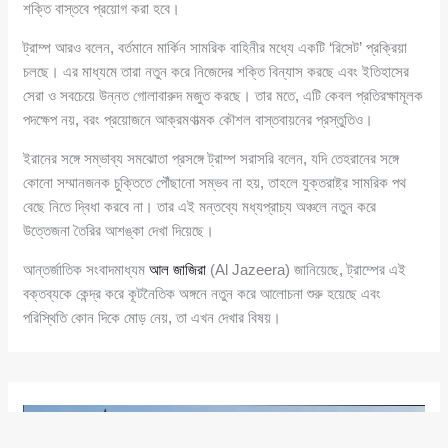
শক্তি বাস্তবে প্রয়োগ করা হবে।
ট্রাম্প আরও বলেন, বর্তমানে মার্কিন সামরিক বাহিনীর মধ্যে একটি ‘রিসেট’ প্রক্রিয়া
চলছে। এর মাধ্যমে তারা নতুন করে নিজেদের শক্তি বিন্যাস করছে এবং ইতিহাসের
সেরা ও সবচেয়ে উন্নত গোলাবারুদ মজুত করছে। তার মতে, এটি কেবল প্রতিরক্ষামূলক
পদক্ষেপ নয়, বরং প্রয়োজনে আক্রমণাত্মক কৌশল বাস্তবায়নের প্রস্তুতিও।
ইরানের সঙ্গে সম্ভাব্য সমঝোতা প্রসঙ্গে ট্রাম্প সরাসরি বলেন, যদি তেহরানের সঙ্গে
কোনো সম্মানজনক চুক্তিতে পৌঁছানো সম্ভব না হয়, তাহলে যুক্তরাষ্ট্র সামরিক পথ
বেছে নিতে দ্বিধা করবে না। তার এই মন্তব্যে মধ্যপ্রাচ্য অঞ্চলে নতুন করে
উত্তেজনা তৈরির আশঙ্কা দেখা দিয়েছে।
আন্তর্জাতিক সংবাদমাধ্যম
আল জাজিরা
(Al Jazeera) জানিয়েছে, ট্রাম্পের এই
বক্তব্যকে কেন্দ্র করে কূটনৈতিক অঙ্গনে নতুন করে আলোচনা শুরু হয়েছে এবং
পরিস্থিতি কোন দিকে মোড় নেয়, তা এখন দেখার বিষয়।