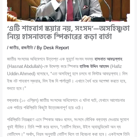
‘এটি শাহবাগ স্কয়ার নয়, সংসদ’—অসহিষ্ণুতা
নিয়ে হাসনাতকে স্পিকারের কড়া বার্তা
/
জাতীয়
,
রাজনীতি
/ By
Desk Report
জাতীয় সংসদের অধিবেশনে উত্তপ্ত এক মুহূর্তে সংসদ সদস্য
হাসনাত আবদুল্লাহ
(Hasnat Abdullah)-কে উদ্দেশ্য করে স্পিকার
হাফিজ উদ্দিন আহমদ
(Hafiz
Uddin Ahmed) বলেছেন, “এত অসহিষ্ণু হলে চলবে না মিস্টার আবদুল্লাহ। দিস
ইজ নট শাহবাগ স্কয়ার, দিস ইজ দি পার্লামেন্ট। এখানে ধৈর্য ধরে অপেক্ষা করতে হবে,
শুনতে হবে।”
শুক্রবার (১০ এপ্রিল) জাতীয় সংসদের অধিবেশনে এ ঘটনা ঘটে, যেখানে আলোচনার
এক পর্যায়ে পরিস্থিতি কিছুটা উত্তেজনাপূর্ণ হয়ে ওঠে।
পরিস্থিতি নিয়ন্ত্রণে এনে স্পিকার আরও বলেন, সংসদে মৌখিক বক্তব্য দেওয়ার সুযোগ
খুবই সীমিত। তিনি স্পষ্ট করে বলেন, “নোটিশ দিবেন, উইল অ্যাডুডিকেট অন দ্য
নোটিসেস।” অর্থাৎ, নিয়ম অনুযায়ী নোটিশ দিলে তা বিবেচনা করা হবে। একইসঙ্গে তিনি