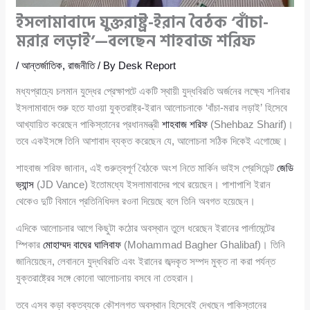
ইসলামাবাদে যুক্তরাষ্ট্র-ইরান বৈঠক ‘বাঁচা-
মরার লড়াই’—বলছেন শাহবাজ শরিফ
/
আন্তর্জাতিক
,
রাজনীতি
/ By
Desk Report
মধ্যপ্রাচ্যে চলমান যুদ্ধের প্রেক্ষাপটে একটি স্থায়ী যুদ্ধবিরতি অর্জনের লক্ষ্যে শনিবার
ইসলামাবাদে শুরু হতে যাওয়া যুক্তরাষ্ট্র-ইরান আলোচনাকে ‘বাঁচা-মরার লড়াই’ হিসেবে
আখ্যায়িত করেছেন পাকিস্তানের প্রধানমন্ত্রী
শাহবাজ শরিফ
(Shehbaz Sharif)।
তবে একইসঙ্গে তিনি আশাবাদ ব্যক্ত করেছেন যে, আলোচনা সঠিক দিকেই এগোচ্ছে।
শাহবাজ শরিফ জানান, এই গুরুত্বপূর্ণ বৈঠকে অংশ নিতে মার্কিন ভাইস প্রেসিডেন্ট
জেডি
ভ্যান্স
(JD Vance) ইতোমধ্যে ইসলামাবাদের পথে রয়েছেন। পাশাপাশি ইরান
থেকেও দুটি বিমানে প্রতিনিধিদল রওনা দিয়েছে বলে তিনি অবগত হয়েছেন।
এদিকে আলোচনার আগে কিছুটা কঠোর অবস্থান তুলে ধরেছেন ইরানের পার্লামেন্টের
স্পিকার
মোহাম্মদ বাঘের ঘালিবাফ
(Mohammad Bagher Ghalibaf)। তিনি
জানিয়েছেন, লেবাননে যুদ্ধবিরতি এবং ইরানের জব্দকৃত সম্পদ মুক্ত না করা পর্যন্ত
যুক্তরাষ্ট্রের সঙ্গে কোনো আলোচনায় বসবে না তেহরান।
তবে এসব কড়া বক্তব্যকে কৌশলগত অবস্থান হিসেবেই দেখছেন পাকিস্তানের