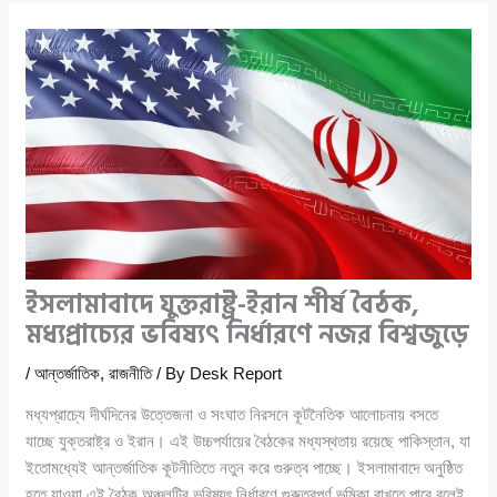
ইসলামাবাদে যুক্তরাষ্ট্র-ইরান শীর্ষ বৈঠক,
মধ্যপ্রাচ্যের ভবিষ্যৎ নির্ধারণে নজর বিশ্বজুড়ে
/
আন্তর্জাতিক
,
রাজনীতি
/ By
Desk Report
মধ্যপ্রাচ্যে দীর্ঘদিনের উত্তেজনা ও সংঘাত নিরসনে কূটনৈতিক আলোচনায় বসতে
যাচ্ছে যুক্তরাষ্ট্র ও ইরান। এই উচ্চপর্যায়ের বৈঠকের মধ্যস্থতায় রয়েছে পাকিস্তান, যা
ইতোমধ্যেই আন্তর্জাতিক কূটনীতিতে নতুন করে গুরুত্ব পাচ্ছে। ইসলামাবাদে অনুষ্ঠিত
হতে যাওয়া এই বৈঠক অঞ্চলটির ভবিষ্যৎ নির্ধারণে গুরুত্বপূর্ণ ভূমিকা রাখতে পারে বলেই