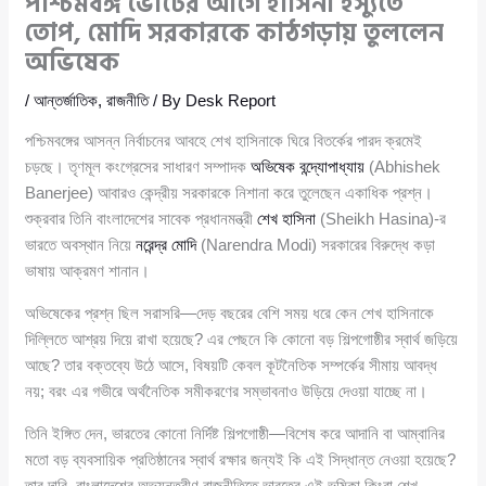
পশ্চিমবঙ্গ ভোটের আগে হাসিনা ইস্যুতে
তোপ, মোদি সরকারকে কাঠগড়ায় তুললেন
অভিষেক
/
আন্তর্জাতিক
,
রাজনীতি
/ By
Desk Report
পশ্চিমবঙ্গের আসন্ন নির্বাচনের আবহে শেখ হাসিনাকে ঘিরে বিতর্কের পারদ ক্রমেই
চড়ছে। তৃণমূল কংগ্রেসের সাধারণ সম্পাদক
অভিষেক বন্দ্যোপাধ্যায়
(Abhishek
Banerjee) আবারও কেন্দ্রীয় সরকারকে নিশানা করে তুলেছেন একাধিক প্রশ্ন।
শুক্রবার তিনি বাংলাদেশের সাবেক প্রধানমন্ত্রী
শেখ হাসিনা
(Sheikh Hasina)-র
ভারতে অবস্থান নিয়ে
নরেন্দ্র মোদি
(Narendra Modi) সরকারের বিরুদ্ধে কড়া
ভাষায় আক্রমণ শানান।
অভিষেকের প্রশ্ন ছিল সরাসরি—দেড় বছরের বেশি সময় ধরে কেন শেখ হাসিনাকে
দিল্লিতে আশ্রয় দিয়ে রাখা হয়েছে? এর পেছনে কি কোনো বড় শিল্পগোষ্ঠীর স্বার্থ জড়িয়ে
আছে? তার বক্তব্যে উঠে আসে, বিষয়টি কেবল কূটনৈতিক সম্পর্কের সীমায় আবদ্ধ
নয়; বরং এর গভীরে অর্থনৈতিক সমীকরণের সম্ভাবনাও উড়িয়ে দেওয়া যাচ্ছে না।
তিনি ইঙ্গিত দেন, ভারতের কোনো নির্দিষ্ট শিল্পগোষ্ঠী—বিশেষ করে আদানি বা আম্বানির
মতো বড় ব্যবসায়িক প্রতিষ্ঠানের স্বার্থ রক্ষার জন্যই কি এই সিদ্ধান্ত নেওয়া হয়েছে?
তার দাবি, বাংলাদেশের অভ্যন্তরীণ রাজনীতিতে ভারতের এই ভূমিকা কিংবা শেখ