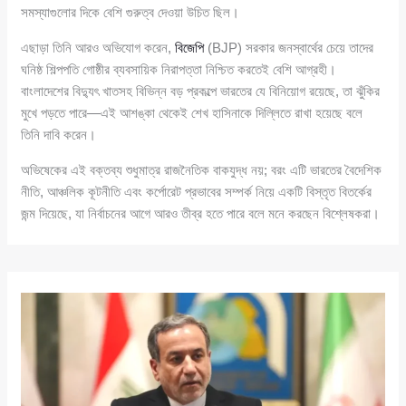
সমস্যাগুলোর দিকে বেশি গুরুত্ব দেওয়া উচিত ছিল।
এছাড়া তিনি আরও অভিযোগ করেন,
বিজেপি
(BJP) সরকার জনস্বার্থের চেয়ে তাদের
ঘনিষ্ঠ শিল্পপতি গোষ্ঠীর ব্যবসায়িক নিরাপত্তা নিশ্চিত করতেই বেশি আগ্রহী।
বাংলাদেশের বিদ্যুৎ খাতসহ বিভিন্ন বড় প্রকল্পে ভারতের যে বিনিয়োগ রয়েছে, তা ঝুঁকির
মুখে পড়তে পারে—এই আশঙ্কা থেকেই শেখ হাসিনাকে দিল্লিতে রাখা হয়েছে বলে
তিনি দাবি করেন।
অভিষেকের এই বক্তব্য শুধুমাত্র রাজনৈতিক বাকযুদ্ধ নয়; বরং এটি ভারতের বৈদেশিক
নীতি, আঞ্চলিক কূটনীতি এবং কর্পোরেট প্রভাবের সম্পর্ক নিয়ে একটি বিস্তৃত বিতর্কের
জন্ম দিয়েছে, যা নির্বাচনের আগে আরও তীব্র হতে পারে বলে মনে করছেন বিশ্লেষকরা।