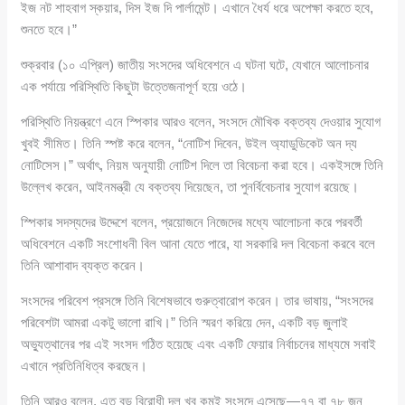
ইজ নট শাহবাগ স্কয়ার, দিস ইজ দি পার্লামেন্ট। এখানে ধৈর্য ধরে অপেক্ষা করতে হবে,
শুনতে হবে।”
শুক্রবার (১০ এপ্রিল) জাতীয় সংসদের অধিবেশনে এ ঘটনা ঘটে, যেখানে আলোচনার
এক পর্যায়ে পরিস্থিতি কিছুটা উত্তেজনাপূর্ণ হয়ে ওঠে।
পরিস্থিতি নিয়ন্ত্রণে এনে স্পিকার আরও বলেন, সংসদে মৌখিক বক্তব্য দেওয়ার সুযোগ
খুবই সীমিত। তিনি স্পষ্ট করে বলেন, “নোটিশ দিবেন, উইল অ্যাডুডিকেট অন দ্য
নোটিসেস।” অর্থাৎ, নিয়ম অনুযায়ী নোটিশ দিলে তা বিবেচনা করা হবে। একইসঙ্গে তিনি
উল্লেখ করেন, আইনমন্ত্রী যে বক্তব্য দিয়েছেন, তা পুনর্বিবেচনার সুযোগ রয়েছে।
স্পিকার সদস্যদের উদ্দেশে বলেন, প্রয়োজনে নিজেদের মধ্যে আলোচনা করে পরবর্তী
অধিবেশনে একটি সংশোধনী বিল আনা যেতে পারে, যা সরকারি দল বিবেচনা করবে বলে
তিনি আশাবাদ ব্যক্ত করেন।
সংসদের পরিবেশ প্রসঙ্গে তিনি বিশেষভাবে গুরুত্বারোপ করেন। তার ভাষায়, “সংসদের
পরিবেশটা আমরা একটু ভালো রাখি।” তিনি স্মরণ করিয়ে দেন, একটি বড় জুলাই
অভ্যুত্থানের পর এই সংসদ গঠিত হয়েছে এবং একটি ফেয়ার নির্বাচনের মাধ্যমে সবাই
এখানে প্রতিনিধিত্ব করছেন।
তিনি আরও বলেন, এত বড় বিরোধী দল খুব কমই সংসদে এসেছে—৭৭ বা ৭৮ জন