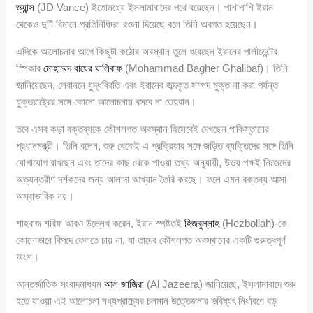
ভ্যান্স
(JD Vance) ইতোমধ্যে ইসলামাবাদের পথে রয়েছেন। পাশাপাশি ইরান
থেকেও দুটি বিমানে প্রতিনিধিদল রওনা দিয়েছে বলে তিনি অবগত হয়েছেন।
এদিকে আলোচনার আগে কিছুটা কঠোর অবস্থান তুলে ধরেছেন ইরানের পার্লামেন্টের
স্পিকার
মোহাম্মদ বাঘের ঘালিবাফ
(Mohammad Bagher Ghalibaf)। তিনি
জানিয়েছেন, লেবাননে যুদ্ধবিরতি এবং ইরানের জব্দকৃত সম্পদ মুক্ত না করা পর্যন্ত
যুক্তরাষ্ট্রের সঙ্গে কোনো আলোচনায় বসবে না তেহরান।
তবে এসব কড়া বক্তব্যকে কৌশলগত অবস্থান হিসেবেই দেখছেন পাকিস্তানের
প্রধানমন্ত্রী। তিনি বলেন, শুরু থেকেই এ প্রক্রিয়ার সঙ্গে জড়িত ব্যক্তিদের সঙ্গে তিনি
যোগাযোগ রাখছেন এবং তাদের কাছ থেকে পাওয়া তথ্য অনুযায়ী, উভয় পক্ষই নিজেদের
অভ্যন্তরীণ দর্শকদের জন্য আলাদা আখ্যান তৈরি করছে। ফলে এমন বক্তব্য আসা
অস্বাভাবিক নয়।
শাহবাজ শরিফ আরও উল্লেখ করেন, ইরান স্পষ্টতই
হিজবুল্লাহ
(Hezbollah)-কে
কোনোভাবে বিপদে ফেলতে চায় না, যা তাদের কৌশলগত অবস্থানের একটি গুরুত্বপূর্ণ
অংশ।
আন্তর্জাতিক সংবাদমাধ্যম
আল জাজিরা
(Al Jazeera) জানিয়েছে, ইসলামাবাদে শুরু
হতে যাওয়া এই আলোচনা মধ্যপ্রাচ্যের চলমান উত্তেজনার ভবিষ্যৎ নির্ধারণে বড়