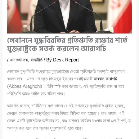
লেবাননে যুদ্ধবিরতির প্রতিশ্রুতি রক্ষার শর্তে
যুক্তরাষ্ট্রকে সতর্ক করলেন আরাগচি
/
আন্তর্জাতিক
,
রাজনীতি
/ By
Desk Report
লেবাননে যুদ্ধবিরতি সংক্রান্ত যুক্তরাষ্ট্রের দেওয়া প্রতিশ্রুতি অবশ্যই বাস্তবায়ন
করতে হবে—এমন শর্ত জুড়ে দিয়েছেন ইরানের পররাষ্ট্রমন্ত্রী
আব্বাস আরাগচি
(Abbas Araghchi)। তিনি স্পষ্ট করে বলেছেন, এই প্রতিশ্রুতি রক্ষা না হলে
পরিস্থিতি আরও জটিল হয়ে উঠতে পারে।
আরাগচি জানান, মার্কিনিদের সঙ্গে তাদের যে দুই সপ্তাহের যুদ্ধবিরতি চুক্তি হয়েছে,
সেখানে লেবাননকে অন্তর্ভুক্ত করার বিষয়ে নিশ্চিত করা হয়েছে। তার ভাষায়, এটি
কেবল একটি কূটনৈতিক অঙ্গীকার নয়, বরং বাস্তবে কার্যকর হওয়ার মতো একটি শর্ত, যা
অমান্য করা হলে তার প্রভাব সুদূরপ্রসারী হতে পারে।