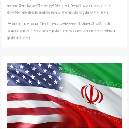
সদস্যের উপস্থিতি একটি গুরুত্বপূর্ণ দিক। তাই ‘স্পিরিট অফ কোঅপারেশন’ বা
পারস্পরিক সহযোগিতার মনোভাব নিয়ে এগিয়ে যাওয়ার আহ্বান জানান তিনি।
স্পিকার আশ্বস্ত করেন, বিরোধী পক্ষের আপত্তিগুলো ইতোমধ্যেই আইনমন্ত্রী
বিবেচনার কথা জানিয়েছেন এবং প্রয়োজন হলে ভবিষ্যতে আবারও বিল সংশোধনের
সুযোগ রাখা হবে।