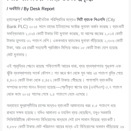
/
অর্থনীতি
/ By
Desk Report
চ্যালেঞ্জপূর্ণ সামষ্টিক অর্থনৈতিক পরিস্থিতির মধ্যেও
সিটি ব্যাংক পিএলসি
(City
Bank PLC) ২০২৫ সালে তাদের ইতিহাসের সর্বোচ্চ মুনাফা অর্জন করেছে। ব্যাংকটি
সমন্বিতভাবে ১,৩২৪ কোটি টাকার নিট মুনাফা করেছে, যা আগের বছরের ১,০১৪ কোটি
টাকার তুলনায় ৩১ শতাংশ বেশি। এককভাবে ব্যাংকের মুনাফা দাঁড়িয়েছে ১,৩০৬ কোটি
টাকা, আর এর চারটি সহযোগী প্রতিষ্ঠান মিলিয়ে আরও ১৮ কোটি টাকা যোগ হয়েছে
মোট মুনাফায়।
এই প্রবৃদ্ধির পেছনে রয়েছে শক্তিশালী আয়ের ধারা, ব্যয় ব্যবস্থাপনায় শৃঙ্খলা এবং
ঝুঁকি ব্যবস্থাপনায় সতর্ক কৌশল। গত বছর ঋণ থেকে সুদ আয় ২৪ শতাংশ বৃদ্ধি পেয়ে
৪,৪০৩ কোটি টাকা থেকে ৫,৪৫২ কোটি টাকায় পৌঁছেছে। পাশাপাশি ব্যাংকটির
সম্পদের গুণগত মানও উন্নত হয়েছে—শ্রেণীকৃত ঋণের হার (এনপিএল) ৩.৭ শতাংশ
থেকে কমে ২০২৫ সালের শেষে ২.৫ শতাংশে নেমে এসেছে।
অব্যাহত মুদ্রাস্ফীতির চাপের মধ্যেও ব্যাংকটি আমানতের খরচ ৫.৫ শতাংশে ধরে
রাখতে সক্ষম হয়েছে। যদিও আমানত ও তহবিল ব্যয় বেড়েছিল, তবুও সরকারি
সিকিউরিটিজে কৌশলগত বিনিয়োগের মাধ্যমে সেই চাপ সামাল দিয়েছে ব্যাংকটি।
৪,৮৮৮ কোটি টাকার মোট পরিচালন আয়ের মধ্যে এই বিনিয়োগের অবদান দাঁড়িয়েছে ২৬