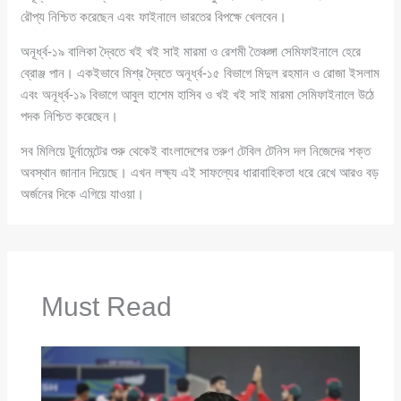
রৌপ্য নিশ্চিত করেছেন এবং ফাইনালে ভারতের বিপক্ষে খেলবেন।
অনূর্ধ্ব-১৯ বালিকা দ্বৈতে খই খই সাই মারমা ও রেশমী তৈঞ্চঙ্গা সেমিফাইনালে হেরে
ব্রোঞ্জ পান। একইভাবে মিশ্র দ্বৈতে অনূর্ধ্ব-১৫ বিভাগে মিদুল রহমান ও রোজা ইসলাম
এবং অনূর্ধ্ব-১৯ বিভাগে আবুল হাশেম হাসিব ও খই খই সাই মারমা সেমিফাইনালে উঠে
পদক নিশ্চিত করেছেন।
সব মিলিয়ে টুর্নামেন্টের শুরু থেকেই বাংলাদেশের তরুণ টেবিল টেনিস দল নিজেদের শক্ত
অবস্থান জানান দিয়েছে। এখন লক্ষ্য এই সাফল্যের ধারাবাহিকতা ধরে রেখে আরও বড়
অর্জনের দিকে এগিয়ে যাওয়া।
Must Read