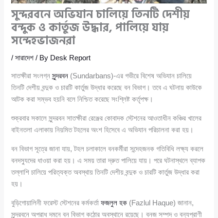
সুন্দরবনে অভিযান চালিয়ে তিনটি দেশীয়
বন্দুক ও কার্তুজ উদ্ধার, পালিয়ে যায়
সন্দেহভাজনরা
/
সারাদেশ
/ By
Desk Report
সাতক্ষীরা সংলগ্ন
সুন্দরবন
(Sundarbans)-এর গভীরে বিশেষ অভিযান চালিয়ে
তিনটি দেশীয় বন্দুক ও চারটি কার্তুজ উদ্ধার করেছে বন বিভাগ। তবে এ ঘটনায় কাউকে
আটক করা সম্ভব হয়নি বলে নিশ্চিত করেছে সংশ্লিষ্ট কর্তৃপক্ষ।
শুক্রবার সকালে সুন্দরবন সাতক্ষীরা রেঞ্জের কোবাদক স্টেশনের আওতাধীন কঞ্চির খালের
বাইনতলা এলাকায় নিয়মিত টহলের অংশ হিসেবে এ অভিযান পরিচালনা করা হয়।
বন বিভাগ সূত্রে জানা যায়, টহল চলাকালে বনকর্মীরা সন্দেহজনক গতিবিধি লক্ষ্য করলে
বনদস্যুদের ধাওয়া করা হয়। এ সময় তারা দ্রুত পালিয়ে যায়। পরে ঘটনাস্থলে ব্যাপক
তল্লাশি চালিয়ে পরিত্যক্ত অবস্থায় তিনটি দেশীয় বন্দুক ও চারটি কার্তুজ উদ্ধার করা
হয়।
বুড়িগোয়ালিনী ফরেস্ট স্টেশনের কর্মকর্তা
ফজলুল হক
(Fazlul Haque) জানান,
সুন্দরবনে অপরাধ দমনে বন বিভাগ কঠোর অবস্থানে রয়েছে। বনজ সম্পদ ও বন্যপ্রাণী