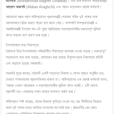
ঘালিবাফ
(Mohammad Bagher Ghalibaf)। তার সঙ্গে থাকবেন পররাষ্ট্রমন্ত্রী
আব্বাস আরাগচি
(Abbas Araghchi) এবং আরও কয়েকজন জ্যেষ্ঠ কর্মকর্তা।
আলোচনা শুরুর আগে পাকিস্তানের প্রধানমন্ত্রী শেহবাজ শরিফ দুই পক্ষের সঙ্গে
আলাদাভাবে বৈঠক করতে পারেন বলে জানা গেছে। পাশাপাশি উপপ্রধানমন্ত্রী ও
পররাষ্ট্রমন্ত্রী ইসহাক দার এই পুরো প্রক্রিয়ায় মধ্যস্থতাকারীর গুরুত্বপূর্ণ ভূমিকা
পালন করবেন বলে ধারণা করা হচ্ছে।
ইসলামাবাদে কড়া নিরাপত্তা
বৈঠককে ঘিরে ইসলামাবাদে নজিরবিহীন নিরাপত্তা ব্যবস্থা নেওয়া হয়েছে। গুরুত্বপূর্ণ
সড়কগুলো বন্ধ রাখা হয়েছে, মোতায়েন করা হয়েছে বিপুলসংখ্যক নিরাপত্তা বাহিনী
এবং বাড়ানো হয়েছে নজরদারি।
সরকারি সূত্র জানায়, বৈঠকটি একটি অত্যন্ত নিরাপদ ও গোপন স্থানে অনুষ্ঠিত হবে,
যেখানে গণমাধ্যমের প্রবেশাধিকার থাকবে না। পাকিস্তানের এক জ্যেষ্ঠ কর্মকর্তা বলেন,
‘আমরা এখানে আয়োজক ও মধ্যস্থতাকারীর ভূমিকা পালন করছি। এটি কোনো
প্রদর্শনী নয়—আমাদের লক্ষ্য বাস্তব ফলাফল অর্জন করা।’
পাকিস্তান স্পষ্ট করেছে, তাদের উদ্দেশ্য কৃতিত্ব নেওয়া নয়; বরং দীর্ঘদিনের বিরোধে
থাকা দুই পক্ষের মধ্যে কার্যকর সংলাপের পথ তৈরি করা। রাজধানীর রেড জোন
এলাকাতেও অতিরিক্ত নিরাপত্তা জোরদার করা হয়েছে।