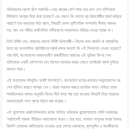
অভিষেকের প্রশ্ন ছিল সরাসরি—দেড় বছরের বেশি সময় ধরে কেন শেখ হাসিনাকে
দিল্লিতে আশ্রয় দিয়ে রাখা হয়েছে? এর পেছনে কি কোনো বড় শিল্পগোষ্ঠীর স্বার্থ জড়িয়ে
আছে? তার বক্তব্যে উঠে আসে, বিষয়টি কেবল কূটনৈতিক সম্পর্কের সীমায় আবদ্ধ
নয়; বরং এর গভীরে অর্থনৈতিক সমীকরণের সম্ভাবনাও উড়িয়ে দেওয়া যাচ্ছে না।
তিনি ইঙ্গিত দেন, ভারতের কোনো নির্দিষ্ট শিল্পগোষ্ঠী—বিশেষ করে আদানি বা আম্বানির
মতো বড় ব্যবসায়িক প্রতিষ্ঠানের স্বার্থ রক্ষার জন্যই কি এই সিদ্ধান্ত নেওয়া হয়েছে?
তার দাবি, বাংলাদেশের অভ্যন্তরীণ রাজনীতিতে ভারতের এই ভূমিকা কিংবা শেখ
হাসিনাকে একটি কৌশলগত ঢাল হিসেবে ব্যবহার করার পেছনে কর্পোরেট স্বার্থ লুকিয়ে
থাকতে পারে।
এই মন্তব্যের পটভূমিও যথেষ্ট তাৎপর্যপূর্ণ। বাংলাদেশে ছাত্র-জনতার অভ্যুত্থানের পর
শেখ হাসিনা ভারতে আশ্রয় নেন। ভারত সরকার শুরুতে মানবিক কারণ দেখিয়ে তাকে
সাময়িকভাবে থাকার অনুমতি দিলেও দীর্ঘ সময় পার হয়ে যাওয়ায় বিষয়টি নিয়ে ভারতের
অভ্যন্তরেই নানা প্রশ্ন উঠতে শুরু করেছে।
এই সুযোগকে রাজনৈতিকভাবে কাজে লাগিয়ে অভিষেক বন্দ্যোপাধ্যায় মোদি সরকারের
‘প্রতিবেশী প্রথম’ নীতিরও সমালোচনা করেন। তার মতে, সাধারণ মানুষের করের টাকায়
বিদেশি নেতাদের আতিথেয়তা দেওয়ার চেয়ে দেশের বেকারত্ব, মূল্যবৃদ্ধি ও জনজীবনের