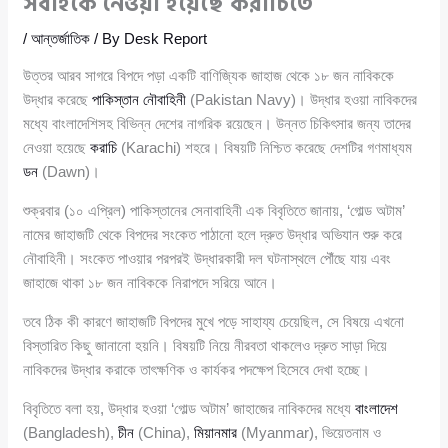
সবাইকে নেওয়া হয়েছে করাচিতে
/
আন্তর্জাতিক
/ By
Desk Report
উত্তর আরব সাগরে বিপদে পড়া একটি বাণিজ্যিক জাহাজ থেকে ১৮ জন নাবিককে
উদ্ধার করেছে
পাকিস্তান নৌবাহিনী
(Pakistan Navy)। উদ্ধার হওয়া নাবিকদের
মধ্যে বাংলাদেশিসহ বিভিন্ন দেশের নাগরিক রয়েছেন। উন্নত চিকিৎসার জন্য তাদের
নেওয়া হয়েছে
করাচি
(Karachi) শহরে। বিষয়টি নিশ্চিত করেছে দেশটির গণমাধ্যম
ডন
(Dawn)।
শুক্রবার (১০ এপ্রিল) পাকিস্তানের সেনাবাহিনী এক বিবৃতিতে জানায়, ‘গোল্ড অটাম’
নামের জাহাজটি থেকে বিপদের সংকেত পাঠানো হলে দ্রুত উদ্ধার অভিযান শুরু করে
নৌবাহিনী। সংকেত পাওয়ার পরপরই উদ্ধারকারী দল ঘটনাস্থলে পৌঁছে যায় এবং
জাহাজে থাকা ১৮ জন নাবিককে নিরাপদে সরিয়ে আনে।
তবে ঠিক কী কারণে জাহাজটি বিপদের মুখে পড়ে সাহায্য চেয়েছিল, সে বিষয়ে এখনো
বিস্তারিত কিছু জানানো হয়নি। বিষয়টি নিয়ে নীরবতা থাকলেও দ্রুত সাড়া দিয়ে
নাবিকদের উদ্ধার করাকে তাৎক্ষণিক ও কার্যকর পদক্ষেপ হিসেবে দেখা হচ্ছে।
বিবৃতিতে বলা হয়, উদ্ধার হওয়া ‘গোল্ড অটাম’ জাহাজের নাবিকদের মধ্যে
বাংলাদেশ
(Bangladesh),
চীন
(China),
মিয়ানমার
(Myanmar), ভিয়েতনাম ও