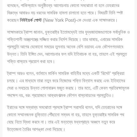
বলেছেন, পাকিস্তানে অনুষ্ঠিতব্য আলোচনায় কোনো সমঝোতা না হলে তেহরানের
বিরুদ্ধে আবারও বড় ধরনের সামরিক হামলা চালানো হতে পারে। বিষয়টি তিনি স্পষ্ট
করেছেন
নিউইয়র্ক পোস্ট
(New York Post)-কে দেওয়া এক সাক্ষাৎকারে।
সাক্ষাৎকারে ট্রাম্প জানান, যুক্তরাষ্ট্র ইতোমধ্যেই তার যুদ্ধজাহাজগুলোকে সর্বাধুনিক ও
শক্তিশালী অস্ত্রশস্ত্রে সজ্জিত করার নির্দেশ দিয়েছে। তার ভাষায়, এবারের সামরিক
প্রস্তুতি আগের যেকোনো সময়ের তুলনায় অনেক বেশি ভয়াবহ এবং কৌশলগতভাবে
উন্নত। তিনি ইঙ্গিত দেন, আলোচনার ফল যদি ইতিবাচক না হয়, তাহলে এই প্রস্তুত
শক্তি বাস্তবে প্রয়োগ করা হবে।
ট্রাম্প আরও বলেন, বর্তমানে মার্কিন সামরিক বাহিনীর মধ্যে একটি ‘রিসেট’ প্রক্রিয়া
চলছে। এর মাধ্যমে তারা নতুন করে নিজেদের শক্তি বিন্যাস করছে এবং ইতিহাসের
সেরা ও সবচেয়ে উন্নত গোলাবারুদ মজুত করছে। তার মতে, এটি কেবল প্রতিরক্ষামূলক
পদক্ষেপ নয়, বরং প্রয়োজনে আক্রমণাত্মক কৌশল বাস্তবায়নের প্রস্তুতিও।
ইরানের সঙ্গে সম্ভাব্য সমঝোতা প্রসঙ্গে ট্রাম্প সরাসরি বলেন, যদি তেহরানের সঙ্গে
কোনো সম্মানজনক চুক্তিতে পৌঁছানো সম্ভব না হয়, তাহলে যুক্তরাষ্ট্র সামরিক পথ
বেছে নিতে দ্বিধা করবে না। তার এই মন্তব্যে মধ্যপ্রাচ্য অঞ্চলে নতুন করে
উত্তেজনা তৈরির আশঙ্কা দেখা দিয়েছে।