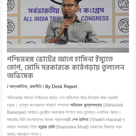
পশ্চিমবঙ্গ ভোটের আগে হাসিনা ইস্যুতে
তোপ, মোদি সরকারকে কাঠগড়ায় তুললেন
অভিষেক
/
আন্তর্জাতিক
,
রাজনীতি
/ By
Desk Report
পশ্চিমবঙ্গের আসন্ন নির্বাচনের আবহে শেখ হাসিনাকে ঘিরে বিতর্কের পারদ ক্রমেই
চড়ছে। তৃণমূল কংগ্রেসের সাধারণ সম্পাদক
অভিষেক বন্দ্যোপাধ্যায়
(Abhishek
Banerjee) আবারও কেন্দ্রীয় সরকারকে নিশানা করে তুলেছেন একাধিক প্রশ্ন।
শুক্রবার তিনি বাংলাদেশের সাবেক প্রধানমন্ত্রী
শেখ হাসিনা
(Sheikh Hasina)-র
ভারতে অবস্থান নিয়ে
নরেন্দ্র মোদি
(Narendra Modi) সরকারের বিরুদ্ধে কড়া
ভাষায় আক্রমণ শানান।