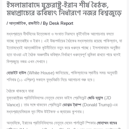
ইসলামাবাদে যুক্তরাষ্ট্র-ইরান শীর্ষ বৈঠক,
মধ্যপ্রাচ্যের ভবিষ্যৎ নির্ধারণে নজর বিশ্বজুড়ে
/
আন্তর্জাতিক
,
রাজনীতি
/ By
Desk Report
মধ্যপ্রাচ্যে দীর্ঘদিনের উত্তেজনা ও সংঘাত নিরসনে কূটনৈতিক আলোচনায় বসতে
যাচ্ছে যুক্তরাষ্ট্র ও ইরান। এই উচ্চপর্যায়ের বৈঠকের মধ্যস্থতায় রয়েছে পাকিস্তান, যা
ইতোমধ্যেই আন্তর্জাতিক কূটনীতিতে নতুন করে গুরুত্ব পাচ্ছে। ইসলামাবাদে অনুষ্ঠিত
হতে যাওয়া এই বৈঠক অঞ্চলটির ভবিষ্যৎ নির্ধারণে গুরুত্বপূর্ণ ভূমিকা রাখতে পারে বলেই
বিশ্বজুড়ে নজর এখন সেখানে।
হোয়াইট হাউস
(White House) জানিয়েছে, পাকিস্তানের স্থানীয় সময় অনুযায়ী
শনিবার (১১ এপ্রিল) সকালে যুদ্ধবিরতি নিয়ে আলোচনা শুরু হবে।
বৈঠকে থাকছেন যারা
যুক্তরাষ্ট্রের প্রতিনিধিদলের নেতৃত্ব দেবেন ভাইস প্রেসিডেন্ট
জেডি ভ্যান্স
(JD
Vance)। তার সঙ্গে থাকবেন প্রেসিডেন্ট
ডোনাল্ড ট্রাম্প
(Donald Trump)-এর
মধ্যপ্রাচ্যবিষয়ক দূত স্টিভ উইটকফ ও জ্যারেড কুশনার।
অন্যদিকে, ইরানের প্রতিনিধিদলের নেতৃত্ব দেবেন পার্লামেন্ট স্পিকার
মোহাম্মদ বাঘের