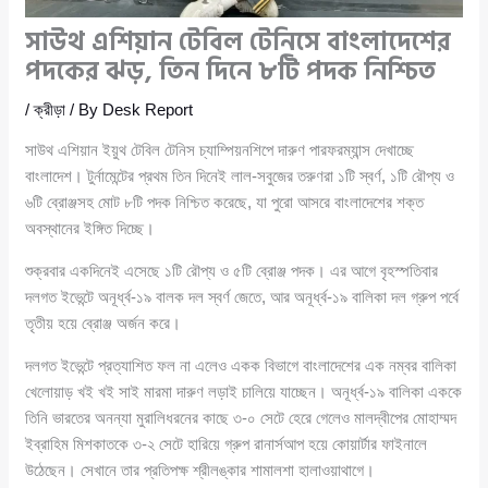
সাউথ এশিয়ান টেবিল টেনিসে বাংলাদেশের
পদকের ঝড়, তিন দিনে ৮টি পদক নিশ্চিত
/
ক্রীড়া
/ By
Desk Report
সাউথ এশিয়ান ইয়ুথ টেবিল টেনিস চ্যাম্পিয়নশিপে দারুণ পারফরম্যান্স দেখাচ্ছে
বাংলাদেশ। টুর্নামেন্টের প্রথম তিন দিনেই লাল-সবুজের তরুণরা ১টি স্বর্ণ, ১টি রৌপ্য ও
৬টি ব্রোঞ্জসহ মোট ৮টি পদক নিশ্চিত করেছে, যা পুরো আসরে বাংলাদেশের শক্ত
অবস্থানের ইঙ্গিত দিচ্ছে।
শুক্রবার একদিনেই এসেছে ১টি রৌপ্য ও ৫টি ব্রোঞ্জ পদক। এর আগে বৃহস্পতিবার
দলগত ইভেন্টে অনূর্ধ্ব-১৯ বালক দল স্বর্ণ জেতে, আর অনূর্ধ্ব-১৯ বালিকা দল গ্রুপ পর্বে
তৃতীয় হয়ে ব্রোঞ্জ অর্জন করে।
দলগত ইভেন্টে প্রত্যাশিত ফল না এলেও একক বিভাগে বাংলাদেশের এক নম্বর বালিকা
খেলোয়াড় খই খই সাই মারমা দারুণ লড়াই চালিয়ে যাচ্ছেন। অনূর্ধ্ব-১৯ বালিকা এককে
তিনি ভারতের অনন্যা মুরালিধরনের কাছে ৩-০ সেটে হেরে গেলেও মালদ্বীপের মোহাম্মদ
ইব্রাহিম মিশকাতকে ৩-২ সেটে হারিয়ে গ্রুপ রানার্সআপ হয়ে কোয়ার্টার ফাইনালে
উঠেছেন। সেখানে তার প্রতিপক্ষ শ্রীলঙ্কার শামালশা হালাওয়াথাগে।