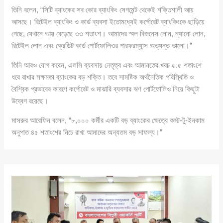
তিনি বলেন, “সিটি ব্যাংকের সব কোর ব্যাংকিং সেগমেন্ট থেকেই শক্তিশালী আয়
আসছে। রিটেইল ব্যাংকিং ও কার্ড ব্যবসা ইতোমধ্যেই কর্পোরেট ব্যাংকিংকে ছাড়িয়ে
গেছে, যেখানে আয় বেড়েছে ৩৩ শতাংশ। আমাদের স্মল বিজনেস লোন, ন্যানো লোন,
রিটেইল লোন এবং ক্রেডিট কার্ড পোর্টফোলিওর পারফরম্যান্স অত্যন্ত ভালো।”
তিনি আরও যোগ করেন, এলসি ব্যবসায় নেতৃত্ব এবং আমানতের খরচ ৫.৫ শতাংশে
ধরে রাখার সক্ষমতা ব্যাংকের বড় শক্তি। তবে সামষ্টিক অর্থনৈতিক পরিস্থিতি ও
বৈশ্বিক প্রভাবের কারণে কর্পোরেট ও মাঝারি ব্যবসার ঋণ পোর্টফোলিও নিয়ে কিছুটা
উদ্বেগ রয়েছে।
মাসরুর আরেফিন বলেন, “৮,০০০ কর্মীর একটি বড় ব্যাংকের ক্ষেত্রে কস্ট-টু-ইনকাম
অনুপাত ৪৫ শতাংশের নিচে রাখা আমাদের অন্যতম বড় সাফল্য।”