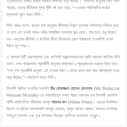
ইতোমধ্যেই হাজার হাজার পরিবার বিপর্যস্ত হয়ে পড়েছে। “অসংখ্য মানুষের পেটে লাথি
পড়েছে, তাদের জীবিকার ক্ষুদ্র পুঁজি নষ্ট হয়ে গেছে,”—এভাবে পরিস্থিতির কঠোর
বাস্তবতা তুলে ধরেন তিনি।
তিনি আরও বলেন, কয়েক লক্ষ মানুষের জীবিকার বিকল্প ব্যবস্থা অবিলম্বে নিশ্চিত করা
না হলে এই সংকট আরও গভীর সামাজিক সমস্যার জন্ম দেবে। তার মতে, শুধু উচ্ছেদ
নয়—মানুষের জীবিকা ও মানবিক জীবন বিবেচনায় রেখে পরিকল্পনা নেওয়াটাই হওয়া
উচিত মূল লক্ষ্য।
এ প্রসঙ্গে সিটি করপোরেশন এবং সংশ্লিষ্ট মন্ত্রণালয়গুলোর প্রতি আহ্বান জানিয়ে তিনি
বলেন, নগর পরিকল্পনায় শ্রমজীবী মানুষের বাস্তবতা ও প্রয়োজনকে গুরুত্ব দিতে হবে।
“লক্ষ লক্ষ শ্রমজীবী মানুষই এই নগরের প্রাণ। তাদের রক্ত-ঘাম আর পরিশ্রমেই শহর
গড়ে উঠেছে,”—উল্লেখ করেন তিনি।
বিপ্লবী শ্রমিক সংহতির সভাপতি
মীর মোফাজ্জল হোসেন মোশতাক
(Mir Mofazzal
Hossain Mostak)-এর সভাপতিত্বে সভায় আরও বক্তব্য দেন বিপ্লবী ওয়ার্কার্স
পার্টির রাজনৈতিক পরিষদের সদস্য
আকবর খান
(Akbar Khan)। এছাড়া উপস্থিত
ছিলেন সংগঠনের সহসভাপতি মাহমুদ হোসেন, আবুল কালাম আজাদ, সাধারণ সম্পাদক
সাইফুল ইসলাম এবং যুগ্ম সম্পাদক ফিরোজ আলীসহ অন্যান্য নেতৃবৃন্দ।