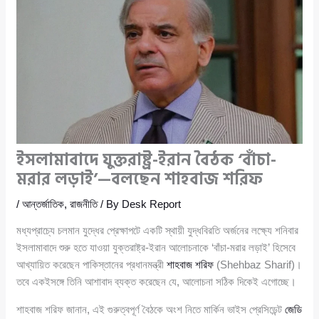
ইসলামাবাদে যুক্তরাষ্ট্র-ইরান বৈঠক ‘বাঁচা-
মরার লড়াই’—বলছেন শাহবাজ শরিফ
/
আন্তর্জাতিক
,
রাজনীতি
/ By
Desk Report
মধ্যপ্রাচ্যে চলমান যুদ্ধের প্রেক্ষাপটে একটি স্থায়ী যুদ্ধবিরতি অর্জনের লক্ষ্যে শনিবার
ইসলামাবাদে শুরু হতে যাওয়া যুক্তরাষ্ট্র-ইরান আলোচনাকে ‘বাঁচা-মরার লড়াই’ হিসেবে
আখ্যায়িত করেছেন পাকিস্তানের প্রধানমন্ত্রী
শাহবাজ শরিফ
(Shehbaz Sharif)।
তবে একইসঙ্গে তিনি আশাবাদ ব্যক্ত করেছেন যে, আলোচনা সঠিক দিকেই এগোচ্ছে।
শাহবাজ শরিফ জানান, এই গুরুত্বপূর্ণ বৈঠকে অংশ নিতে মার্কিন ভাইস প্রেসিডেন্ট
জেডি