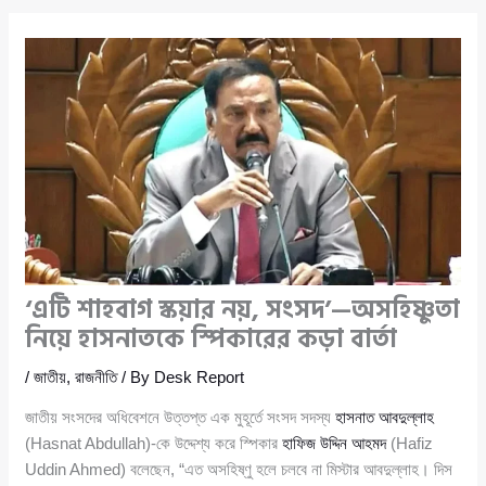
‘এটি শাহবাগ স্কয়ার নয়, সংসদ’—অসহিষ্ণুতা
নিয়ে হাসনাতকে স্পিকারের কড়া বার্তা
/
জাতীয়
,
রাজনীতি
/ By
Desk Report
জাতীয় সংসদের অধিবেশনে উত্তপ্ত এক মুহূর্তে সংসদ সদস্য
হাসনাত আবদুল্লাহ
(Hasnat Abdullah)-কে উদ্দেশ্য করে স্পিকার
হাফিজ উদ্দিন আহমদ
(Hafiz
Uddin Ahmed) বলেছেন, “এত অসহিষ্ণু হলে চলবে না মিস্টার আবদুল্লাহ। দিস