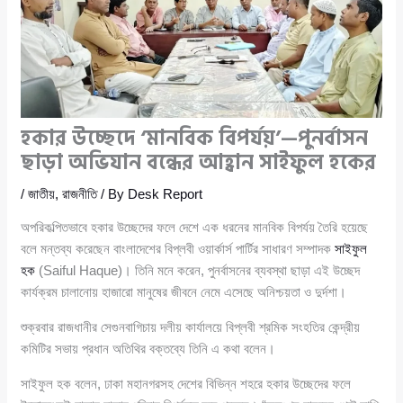
হকার উচ্ছেদে ‘মানবিক বিপর্যয়’—পুনর্বাসন
ছাড়া অভিযান বন্ধের আহ্বান সাইফুল হকের
/
জাতীয়
,
রাজনীতি
/ By
Desk Report
অপরিকল্পিতভাবে হকার উচ্ছেদের ফলে দেশে এক ধরনের মানবিক বিপর্যয় তৈরি হয়েছে
বলে মন্তব্য করেছেন বাংলাদেশের বিপ্লবী ওয়ার্কার্স পার্টির সাধারণ সম্পাদক
সাইফুল
হক
(Saiful Haque)। তিনি মনে করেন, পুনর্বাসনের ব্যবস্থা ছাড়া এই উচ্ছেদ
কার্যক্রম চালানোয় হাজারো মানুষের জীবনে নেমে এসেছে অনিশ্চয়তা ও দুর্দশা।
শুক্রবার রাজধানীর সেগুনবাগিচায় দলীয় কার্যালয়ে বিপ্লবী শ্রমিক সংহতির কেন্দ্রীয়
কমিটির সভায় প্রধান অতিথির বক্তব্যে তিনি এ কথা বলেন।
সাইফুল হক বলেন, ঢাকা মহানগরসহ দেশের বিভিন্ন শহরে হকার উচ্ছেদের ফলে