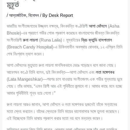
মুহূর্ত
/
আন্তর্জাতিক
,
বিনোদন
/ By
Desk Report
ভারতীয় সংগীতজগতের উজ্জ্বল নক্ষত্র, কিংবদন্তি কণ্ঠশিল্পী
আশা ভোঁসলে
(Asha
Bhosle)-এর প্রয়াণে গভীর শোক প্রকাশ করেছেন বাংলাদেশের জীবন্ত কিংবদন্তি
সংগীতশিল্পী
রুনা লায়লা
(Runa Laila)। মুম্বাইয়ের
ব্রিচ ক্যান্ডি হাসপাতাল
(Breach Candy Hospital)-এ চিকিৎসাধীন অবস্থায় রোববার, ১২ এপ্রিল তিনি
শেষ নিঃশ্বাস ত্যাগ করেন।
আশা ভোঁসলের মৃত্যুতে রুনা লায়লা মানসিকভাবে ভেঙে পড়েছেন বলে জানা গেছে।
আবেগঘন কণ্ঠে তিনি বলেন, দুই কিংবদন্তি—আশা ভোঁসলে এবং
লতা মঙ্গেশকর
(Lata Mangeshkar)—পরপর চলে যাওয়ায় সংগীতজগৎ এক গভীর শূন্যতায় ডুবে
গেছে। তাঁর ভাষায়, “এমন শিল্পী আর এই পৃথিবীতে জন্মাবে না। আমার কাছে মনে হচ্ছে
আমার পৃথিবীটাই শূন্য হয়ে গেলো।”
রুনা লায়লা আরও জানান, আশা ভোঁসলে ও লতা মঙ্গেশকর দুজনেই তাঁকে সন্তানের
মতো স্নেহ করতেন। তাঁদের স্নেহকে তিনি মায়ের ভালোবাসার সঙ্গে তুলনা করেছেন।
এই বিচ্ছেদকে তিনি ভাষায় প্রকাশ করার মতো নয় বলে মন্তব্য করেন।
স্মৃতিচারণ করতে গিয়ে তিনি জানান, শেষবার আশা ভোঁসলের সঙ্গে তাঁর দেখা হয়েছিল