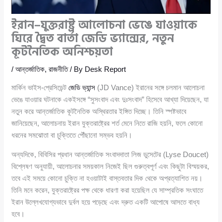
ইরান–যুক্তরাষ্ট্র আলোচনা ভেঙে যাওয়াকে
ঘিরে দ্বৈত বার্তা জেডি ভ্যান্সের, নতুন
কূটনৈতিক অনিশ্চয়তা
/
আন্তর্জাতিক
,
রাজনীতি
/ By
Desk Report
মার্কিন ভাইস-প্রেসিডেন্ট
জেডি ভ্যান্স
(JD Vance) ইরানের সঙ্গে চলমান আলোচনা
ভেঙে যাওয়ার ঘটনাকে একইসঙ্গে “সুসংবাদ এবং দুঃসংবাদ” হিসেবে আখ্যা দিয়েছেন, যা
নতুন করে আন্তর্জাতিক কূটনৈতিক অস্থিরতার ইঙ্গিত দিচ্ছে। তিনি স্পষ্টভাবে
জানিয়েছেন, আলোচনায় ইরান যুক্তরাষ্ট্রের শর্ত মেনে নিতে রাজি হয়নি, ফলে কোনো
ধরনের সমঝোতা বা চুক্তিতে পৌঁছানো সম্ভব হয়নি।
অন্যদিকে, বিবিসির প্রধান আন্তর্জাতিক সংবাদদাতা লিজ ডুসেটের (Lyse Doucet)
বিশ্লেষণ অনুযায়ী, আলোচনার সময়কাল নিজেই ছিল গুরুত্বপূর্ণ এবং কিছুটা বিস্ময়কর,
তবে এই সময়ে কোনো চুক্তি না হওয়াটাই বাস্তবতার দিক থেকে অপ্রত্যাশিত নয়।
তিনি মনে করেন, যুক্তরাষ্ট্রের পক্ষ থেকে ধারণা করা হয়েছিল যে সাম্প্রতিক সংঘাতে
ইরান উল্লেখযোগ্যভাবে দুর্বল হয়ে পড়েছে এবং দ্রুত একটি আপোষে আসতে বাধ্য
হবে।