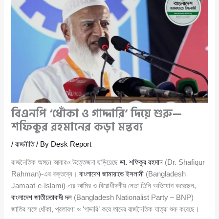
বিএনপি ‘ধোঁকা ও গাদ্দারি’ দিয়ে শুরু—
শফিকুর রহমানের কড়া মন্তব্য
/
রাজনীতি
/ By
Desk Report
রাজনৈতিক অঙ্গনে আবারও উত্তেজনা ছড়িয়েছে
ডা. শফিকুর রহমান
(Dr. Shafiqur
Rahman)-এর বক্তব্যে।
বাংলাদেশ জামায়াতে ইসলামী
(Bangladesh
Jamaat-e-Islami)-এর আমির ও বিরোধীদলীয় নেতা তিনি অভিযোগ করেছেন,
বাংলাদেশ জাতীয়তাবাদী দল
(Bangladesh Nationalist Party – BNP)
জাতির সঙ্গে ধোঁকা, প্রতারণা ও ‘গাদ্দারি’ করে তাদের রাজনৈতিক যাত্রা শুরু করেছে।