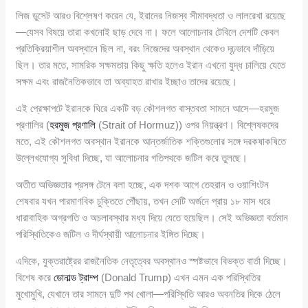
লিজ ডুসেট আরও বিশ্লেষণ করেন যে, ইরানের নিজস্ব সীমাবদ্ধতা ও লালরেখা রয়েছে
—যেসব বিষয়ে তারা কখনোই ছাড় দেবে না। ফলে আলোচনার টেবিলে দেশটি কেবল
প্রতিক্রিয়াশীল অবস্থানে ছিল না, বরং নিজেদের অবস্থান থেকেও দৃঢ়ভাবে দাঁড়িয়ে
ছিল। তার মতে, সামরিক সক্ষমতায় কিছু ক্ষতি হলেও ইরান এখনো যুদ্ধ চালিয়ে যেতে
সক্ষম এবং রাজনৈতিকভাবে তা অব্যাহত রাখার ইচ্ছাও তাদের রয়েছে।
এই প্রেক্ষাপটে ইরানকে ঘিরে একটি বড় কৌশলগত বাস্তবতা সামনে আসে—হরমুজ
প্রণালির (
হরমুজ প্রণালি
(Strait of Hormuz)) ওপর নিয়ন্ত্রণ। বিশ্লেষকদের
মতে, এই কৌশলগত অবস্থান ইরানকে আন্তর্জাতিক শক্তিগুলোর সঙ্গে দরকষাকষিতে
উল্লেখযোগ্য সুবিধা দিচ্ছে, যা আলোচনার গতিপথকে জটিল করে তুলছে।
অতীত অভিজ্ঞতার প্রসঙ্গ টেনে বলা হচ্ছে, এক দশক আগে তেহরান ও ওয়াশিংটন
শেষবার যখন পারমাণবিক চুক্তিতে পৌঁছায়, তখন সেটি অর্জনে প্রায় ১৮ মাস ধরে
ধারাবাহিক অগ্রগতি ও অচলাবস্থার মধ্য দিয়ে যেতে হয়েছিল। সেই অভিজ্ঞতা বর্তমান
পরিস্থিতিকেও জটিল ও দীর্ঘস্থায়ী আলোচনার ইঙ্গিত দিচ্ছে।
এদিকে, যুক্তরাষ্ট্রের রাজনৈতিক নেতৃত্বের অবস্থানও স্পষ্টভাবে বিভক্ত বার্তা দিচ্ছে।
বিশেষ করে
ডোনাল্ড ট্রাম্প
(Donald Trump) এখন এমন এক পরিস্থিতির
মুখোমুখি, যেখানে তার সামনে দুটি পথ খোলা—পরিস্থিতি আরও অবনতির দিকে ঠেলে