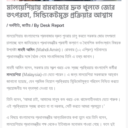
মালয়েশিয়ায় শ্রমবাজার দ্রুত খুলতে জোর
তৎপরতা, সিন্ডিকেটমুক্ত প্রক্রিয়ার আশ্বাস
/
অর্থনীতি
,
জাতীয়
/ By
Desk Report
মালয়েশিয়ায় বাংলাদেশের শ্রমবাজার দ্রুত পুনরায় চালু করতে সরকার জোর তৎপরতা
চালাচ্ছে বলে জানিয়েছেন প্রধানমন্ত্রীর প্রবাসী কল্যাণ ও বৈদেশিক কর্মসংস্থান বিষয়ক
উপদেষ্টা
মাহদী আমিন
(Mahdi Amin)। রোববার (১২ এপ্রিল) সচিবালয়ে
প্রধানমন্ত্রীর সঙ্গে বৈঠক শেষে সাংবাদিকদের তিনি এ তথ্য জানান।
মাহদী আমিন বলেন, সরকার চায় স্বল্প খরচে এবং স্বচ্ছ প্রক্রিয়ায় বাংলাদেশি কর্মীরা
মালয়েশিয়া
(Malaysia)-তে যেতে পারেন। এ জন্য মালয়েশিয়া সরকারকে আহ্বান
জানানো হয়েছে, যেন শ্রমিক নিয়োগ প্রক্রিয়ায় সিন্ডিকেটমুক্ত পরিবেশ নিশ্চিত করতে
প্রয়োজনীয় সব ব্যবস্থা নেওয়া হয়।
তিনি বলেন, ‘আমরা চাই, আমাদের মানুষ কম খরচে এবং ঝামেলাহীনভাবে যেতে পারুক।
এই প্রক্রিয়াকে স্বচ্ছ রাখতে যা যা দরকার, সেটি করতে আমরা প্রস্তুত।’
এ বিষয়ে বাংলাদেশের প্রধানমন্ত্রীর আন্তরিকতার কথা তুলে ধরে তিনি বলেন,
মালয়েশিয়ার প্রধানমন্ত্রীর পক্ষ থেকেও ইতিবাচক মনোভাব পাওয়া গেছে। ফলে দুই