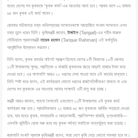
মধ্যে দেশের সব কৃষককে ‘কৃষক কার্ড’-এর আওতায় আনা হবে। প্রথম ধাপে ২২ হাজার
৬৫ জন কৃষক এই কার্ড পাবেন।
রোববার সচিবালয়ে তথ্য অধিদপ্তরের সম্মেলনকক্ষে আয়োজিত সংবাদ সম্মেলনে এসব
তথ্য তুলে ধরেন তিনি। কৃষিমন্ত্রী জানান,
টাঙ্গাইল
(Tangail)-এর শহীদ মারুফ
স্টেডিয়ামে প্রধানমন্ত্রী
তারেক রহমান
(Tarique Rahman) এই কর্মসূচির
আনুষ্ঠানিক উদ্বোধন করবেন।
তিনি বলেন, কৃষক কার্ডের পাইলট প্রকল্প হিসেবে দেশের ৮টি বিভাগের ১০টি জেলার
১১টি উপজেলায় ক্ষুদ্র, প্রান্তিক ও মাঝারি কৃষকদের বছরে আড়াই হাজার টাকা করে
দেওয়া হবে। এর পাশাপাশি আরও ১০ ধরনের সেবা পাওয়া যাবে এই কার্ডের মাধ্যমে।
তিনি স্পষ্ট করে বলেন, এই কার্যক্রমে কোনো ধরনের রাজনৈতিকীকরণ থাকবে না এবং
দেশের সব কৃষককে এর আওতায় আনার লক্ষ্যেই এটি চালু করা হচ্ছে।
মন্ত্রী আরও জানান, পহেলা বৈশাখেই একযোগে ১১টি উপজেলায় এই কৃষক কার্ড
কার্যক্রম শুরু হবে। প্রাথমিকভাবে ২২ হাজার ৬৫ জন কৃষককে আর্থিক সহায়তা দেওয়া
হবে, যার মধ্যে কৃষক, মৎস্যচাষি ও আহরণকারী, প্রাণিসম্পদ খামারি, দুগ্ধখামারি—
এমনকি ভূমিহীন থেকে শুরু করে বড় কৃষক পর্যন্ত সবাইকে অন্তর্ভুক্ত করা হয়েছে।
জ্বালানি সংকট প্রসঙ্গে কৃষিমন্ত্রী বলেন, সারা দেশে কৃষি সেচে কোনো সমস্যা হবে না।