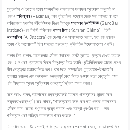
যুক্তরাষ্ট্র ও ইরানের মধ্যে সাম্প্রতিক আলোচনার ফলাফল প্রত্যাশা অনুযায়ী না
এলেও
পাকিস্তান
(Pakistan) তার কূটনৈতিক উদ্যোগ থেকে সরে আসছে না বলে
জানিয়েছেন পররাষ্ট্র নীতি বিষয়ক থিঙ্ক ট্যাঙ্ক
সানোবার ইনস্টিটিউট
(SanoBar
Institute)-এর নির্বাহী পরিচালক
কামার চিমা
(Kamran Chima)। তিনি
আলজাজিরা
(Al Jazeera)-কে দেওয়া এক সাক্ষাৎকারে বলেন, গত এক দশকের
মধ্যে এই আলোচনাটি ছিল সবচেয়ে গুরুত্বপূর্ণ কূটনৈতিক উদ্যোগগুলোর একটি।
কামার চিমা জানান, আলোচনার টেবিলে ইরানকে একটি চূড়ান্ত প্রস্তাব দেওয়া হয়েছে
এবং এখন সেই প্রস্তাবের বিষয়ে সিদ্ধান্ত নিতে ইরানি প্রতিনিধিদলকে তাদের দেশের
শীর্ষ নেতৃত্বের মতামত নিতে হবে। তার মতে, সাম্প্রতিক যুক্তরাষ্ট্র–ইসরায়েলি
হামলায় ইরানের বেশ কয়েকজন গুরুত্বপূর্ণ নেতা নিহত হওয়ায় নতুন নেতৃত্বই এখন
এই সিদ্ধান্ত গ্রহণ প্রক্রিয়ায় গুরুত্বপূর্ণ ভূমিকা পালন করবে।
তিনি আরও বলেন, আলোচনায় মধ্যস্থতাকারী হিসেবে পাকিস্তানের ভূমিকা ছিল
অত্যন্ত গুরুত্বপূর্ণ। তাঁর ভাষায়, “পাকিস্তানের কাজ ছিল দুই পক্ষকে আলোচনার
টেবিলে আনা, তাদের মধ্যকার দূরত্ব কমানো এবং আস্থা পুনর্গঠন করা—আর
পাকিস্তান সেই দায়িত্ব সফলভাবে পালন করেছে।”
চিমা দাবি করেন, উভয় পক্ষই পাকিস্তানের ভূমিকার প্রশংসা করেছে, যা আন্তর্জাতিক