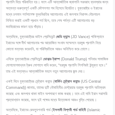
প্রণালি দিয়ে পরিবাহিত হয়। ফলে এটি আন্তর্জাতিক জ্বালানি সরবরাহ ব্যবস্থার জন্য
অত্যন্ত গুরুত্বপূর্ণ একটি কৌশলগত পথ হিসেবে বিবেচিত। যুক্তরাষ্ট্র ও ইরানের
মধ্যে চলমান শর্তসাপেক্ষ যুদ্ধবিরতির আলোচনায় এই জলপথে নিরাপদ নৌচলাচল
নিশ্চিত করাই একটি প্রধান শর্ত ছিল, তবে শেষ পর্যন্ত এটি আলোচনায় বড়
মতবিরোধের কারণ হয়ে দাঁড়ায়।
অন্যদিকে, যুক্তরাষ্ট্রের ভাইস প্রেসিডেন্ট
জেডি ভ্যান্স
(JD Vance) পাকিস্তানে
ইরানের সঙ্গে দীর্ঘ আলোচনার পর আয়োজিত সংবাদ সম্মেলনে হরমুজ প্রণালি নিয়ে
কোনো মন্তব্য করেননি, যা পরিস্থিতিকে আরও অনিশ্চিত করে তোলে।
এদিকে যুক্তরাষ্ট্রের প্রেসিডেন্ট
ডোনাল্ড ট্রাম্প
(Donald Trump) শনিবার সামাজিক
যোগাযোগমাধ্যম ট্রুথ সোশালে দাবি করেন, “হরমুজ প্রণালি শিগগিরই উন্মুক্ত হবে।”
তার এই মন্তব্যও আন্তর্জাতিক মহলে নতুন আলোচনার জন্ম দেয়।
একই দিনে যুক্তরাষ্ট্রের সেন্ট্রাল কমান্ড (
মার্কিন সেন্ট্রাল কমান্ড
(US Central
Command)) জানায়, তাদের দুটি নৌবাহিনীর ডেস্ট্রয়ার হরমুজ প্রণালি অতিক্রম
করেছে এবং জলপথে থাকা মাইন অপসারণে কাজ করছে। তবে এই দাবি ইরান সরাসরি
প্রত্যাখ্যান করেছে, ফলে দুই পক্ষের মধ্যে উত্তেজনা আরও বৃদ্ধি পেয়েছে।
অন্যদিকে, ইরানের রেভল্যুশনারি গার্ড (
ইসলামী বিপ্লবী গার্ড বাহিনী
(Islamic