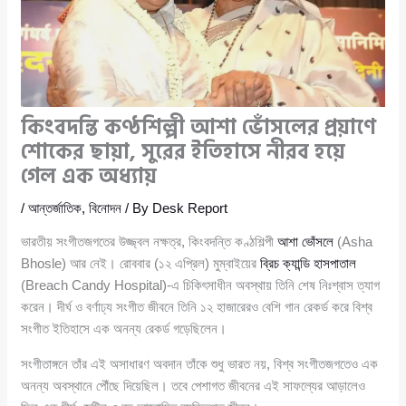
কিংবদন্তি কণ্ঠশিল্পী আশা ভোঁসলের প্রয়াণে
শোকের ছায়া, সুরের ইতিহাসে নীরব হয়ে
গেল এক অধ্যায়
/
আন্তর্জাতিক
,
বিনোদন
/ By
Desk Report
ভারতীয় সংগীতজগতের উজ্জ্বল নক্ষত্র, কিংবদন্তি কণ্ঠশিল্পী
আশা ভোঁসলে
(Asha
Bhosle) আর নেই। রোববার (১২ এপ্রিল) মুম্বাইয়ের
ব্রিচ ক্যান্ডি হাসপাতাল
(Breach Candy Hospital)-এ চিকিৎসাধীন অবস্থায় তিনি শেষ নিঃশ্বাস ত্যাগ
করেন। দীর্ঘ ও বর্ণাঢ্য সংগীত জীবনে তিনি ১২ হাজারেরও বেশি গান রেকর্ড করে বিশ্ব
সংগীত ইতিহাসে এক অনন্য রেকর্ড গড়েছিলেন।
সংগীতাঙ্গনে তাঁর এই অসাধারণ অবদান তাঁকে শুধু ভারত নয়, বিশ্ব সংগীতজগতেও এক
অনন্য অবস্থানে পৌঁছে দিয়েছিল। তবে পেশাগত জীবনের এই সাফল্যের আড়ালেও