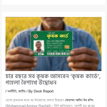
চার বছরে সব কৃষক আসবেন ‘কৃষক কার্ডে’,
পহেলা বৈশাখে উদ্বোধন
/
অর্থনীতি
,
জাতীয়
/ By
Desk Report
দেশের কৃষকদের জন্য বড় উদ্যোগের ঘোষণা দিয়েছেন
মোহাম্মদ আমিন উর রশিদ
(Mohammad Aminur Rashid)। তিনি জানিয়েছেন, আগামী চার বছরের