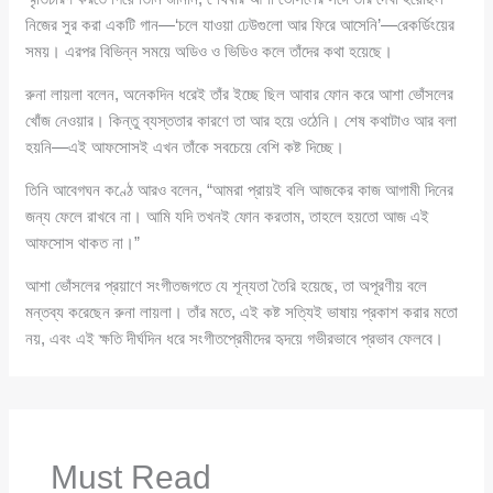
নিজের সুর করা একটি গান—‘চলে যাওয়া ঢেউগুলো আর ফিরে আসেনি’—রেকর্ডিংয়ের
সময়। এরপর বিভিন্ন সময়ে অডিও ও ভিডিও কলে তাঁদের কথা হয়েছে।
রুনা লায়লা বলেন, অনেকদিন ধরেই তাঁর ইচ্ছে ছিল আবার ফোন করে আশা ভোঁসলের
খোঁজ নেওয়ার। কিন্তু ব্যস্ততার কারণে তা আর হয়ে ওঠেনি। শেষ কথাটাও আর বলা
হয়নি—এই আফসোসই এখন তাঁকে সবচেয়ে বেশি কষ্ট দিচ্ছে।
তিনি আবেগঘন কণ্ঠে আরও বলেন, “আমরা প্রায়ই বলি আজকের কাজ আগামী দিনের
জন্য ফেলে রাখবে না। আমি যদি তখনই ফোন করতাম, তাহলে হয়তো আজ এই
আফসোস থাকত না।”
আশা ভোঁসলের প্রয়াণে সংগীতজগতে যে শূন্যতা তৈরি হয়েছে, তা অপূরণীয় বলে
মন্তব্য করেছেন রুনা লায়লা। তাঁর মতে, এই কষ্ট সত্যিই ভাষায় প্রকাশ করার মতো
নয়, এবং এই ক্ষতি দীর্ঘদিন ধরে সংগীতপ্রেমীদের হৃদয়ে গভীরভাবে প্রভাব ফেলবে।
Must Read