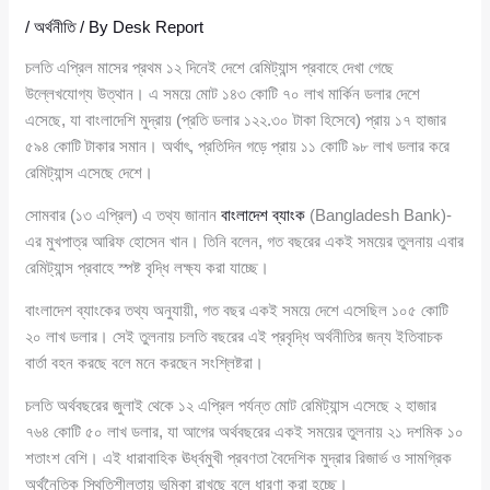
/
অর্থনীতি
/ By
Desk Report
চলতি এপ্রিল মাসের প্রথম ১২ দিনেই দেশে রেমিট্যান্স প্রবাহে দেখা গেছে
উল্লেখযোগ্য উত্থান। এ সময়ে মোট ১৪৩ কোটি ৭০ লাখ মার্কিন ডলার দেশে
এসেছে, যা বাংলাদেশি মুদ্রায় (প্রতি ডলার ১২২.৩০ টাকা হিসেবে) প্রায় ১৭ হাজার
৫৯৪ কোটি টাকার সমান। অর্থাৎ, প্রতিদিন গড়ে প্রায় ১১ কোটি ৯৮ লাখ ডলার করে
রেমিট্যান্স এসেছে দেশে।
সোমবার (১৩ এপ্রিল) এ তথ্য জানান
বাংলাদেশ ব্যাংক
(Bangladesh Bank)-
এর মুখপাত্র আরিফ হোসেন খান। তিনি বলেন, গত বছরের একই সময়ের তুলনায় এবার
রেমিট্যান্স প্রবাহে স্পষ্ট বৃদ্ধি লক্ষ্য করা যাচ্ছে।
বাংলাদেশ ব্যাংকের তথ্য অনুযায়ী, গত বছর একই সময়ে দেশে এসেছিল ১০৫ কোটি
২০ লাখ ডলার। সেই তুলনায় চলতি বছরের এই প্রবৃদ্ধি অর্থনীতির জন্য ইতিবাচক
বার্তা বহন করছে বলে মনে করছেন সংশ্লিষ্টরা।
চলতি অর্থবছরের জুলাই থেকে ১২ এপ্রিল পর্যন্ত মোট রেমিট্যান্স এসেছে ২ হাজার
৭৬৪ কোটি ৫০ লাখ ডলার, যা আগের অর্থবছরের একই সময়ের তুলনায় ২১ দশমিক ১০
শতাংশ বেশি। এই ধারাবাহিক ঊর্ধ্বমুখী প্রবণতা বৈদেশিক মুদ্রার রিজার্ভ ও সামগ্রিক
অর্থনৈতিক স্থিতিশীলতায় ভূমিকা রাখছে বলে ধারণা করা হচ্ছে।