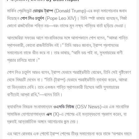
মার্কিন প্রেসিডেন্ট
ডোনাল্ড ট্রাম্প
(Donald Trump)-এর কড়া সমালোচনার জবাব
দিয়েছেন
পোপ লিও চতুর্দশ
(Pope Leo XIV)। তিনি স্পষ্ট ভাষায় বলেছেন, গির্জা
কোনো রাজনৈতিক শক্তি নয়—বরং তাদের মূল লক্ষ্য শান্তির বার্তা ছড়িয়ে দেওয়া।
আলজেরিয়া সফরের আগে সাংবাদিকদের সঙ্গে আলাপকালে পোপ বলেন, “আমরা শান্তি
স্থাপনকারী, কোনো রাজনীতিবিদ নই।” তিনি আরও জানান, ট্রাম্প প্রশাসনের
সমালোচনা তাকে ভীত করে না। তার ভাষায়, “আমি ভয় পাই না, সুসমাচারের বাণী
প্রচার চালিয়ে যাবো।”
পোপ লিও চতুর্দশ আরও বলেন, ট্রাম্প যেভাবে পররাষ্ট্রনীতি বোঝেন, তিনি সেই দৃষ্টিকোণ
থেকে বিষয়টি দেখেন না। “তিনি (ট্রাম্প) যেভাবে পররাষ্ট্রনীতি ব্যাখ্যা করেন, আমরা
তা ভিন্নভাবে দেখি। তবে একজন শান্তি স্থাপনকারী হিসেবে আমি সুসমাচারের
বাণীতেই আস্থা রাখি,”—বলেন তিনি।
ক্যাথলিক বিষয়ক সংবাদমাধ্যম
ওএসভি নিউজ
(OSV News)-এর এক সাংবাদিক
সামাজিক যোগাযোগমাধ্যম
এক্স
(X)-এ পোপের এই মন্তব্যগুলো প্রকাশ করেন, যা
দ্রুতই আন্তর্জাতিক অঙ্গনে আলোচনার জন্ম দেয়।
এর আগে রোববার এক পোস্টে ট্রাম্প পোপের তীব্র সমালোচনা করে তাকে ‘অপরাধ দমনে