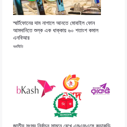
স্মার্টফোনের দাম নাগালে আনতে মোবাইল ফোন
আমদানিতে শুল্ক এক ধাক্কায় ৬০ শতাংশ কমাল
এনবিআর
অর্থনীতি
জাতীয় সংসদ নির্বাচন সামনে রেখে এমএফএসে কড়াকড়ি,