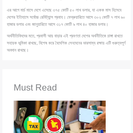
এর আগে মার্চ মাসে দেশে এসেছে ৩৭৫ কোটি ৫০ লাখ ডলার, যা একক মাস হিসেবে
দেশের ইতিহাসে সর্বোচ্চ রেমিট্যান্স প্রবাহ। ফেব্রুয়ারিতে আসে ৩০২ কোটি ৭ লাখ ৬০
হাজার ডলার এবং জানুয়ারিতে আসে ৩১৭ কোটি ৯ লাখ ৪০ হাজার ডলার।
অর্থনীতিবিদদের মতে, প্রবাসী আয় বাড়ার এই প্রবণতা দেশের অর্থনীতিকে চাঙ্গা রাখতে
সহায়ক ভূমিকা রাখছে, বিশেষ করে বৈদেশিক লেনদেনের ভারসাম্য রক্ষায় এটি গুরুত্বপূর্ণ
অবদান রাখছে।
Must Read