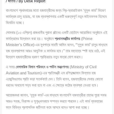
/
জাতীয়
/ By
Desk Report
বাংলাদেশে প্রথমবারের মতো হজযাত্রীদের জন্য প্রি-অ্যারাইভাল ‘নুসুক কার্ড’ বিতরণ
কার্যক্রম চালু হয়েছে, যা হজ ব্যবস্থাপনায় একটি গুরুত্বপূর্ণ নতুন মাইলফলক হিসেবে
বিবেচিত হচ্ছে।
সোমবার (১৩ এপ্রিল) রাজধানীর পুরানা পল্টনের একটি হোটেলে আয়োজিত অনুষ্ঠানে এই
কার্যক্রমের উদ্বোধন করা হয়। অনুষ্ঠানে
প্রধানমন্ত্রীর কার্যালয়
(Prime
Minister’s Office)-এর মুখপাত্র মাহদী আমিন বলেন, “‘নুসুক কার্ড’ চালুর মাধ্যমে
হজ ব্যবস্থাপনা আরও আধুনিক ও কার্যকর হবে।” তার বক্তব্যে স্পষ্ট হয়ে ওঠে, এই
উদ্যোগ হজযাত্রীদের ভ্রমণ প্রক্রিয়ায় নতুন মাত্রা যোগ করবে।
এ সময়
বেসামরিক বিমান পরিবহন ও পর্যটন মন্ত্রণালয়
(Ministry of Civil
Aviation and Tourism)-এর প্রতিমন্ত্রী এম রশিদুজ্জামান মিল্লাত হজ
এজেন্সিগুলোর প্রতি কড়া সতর্কবার্তা দেন। তিনি বলেন, হজযাত্রীদের সেবায় কোনো
ধরনের অবহেলা সহ্য করা হবে না এবং এ ক্ষেত্রে কঠোর ব্যবস্থা নেওয়া হবে।
আয়োজকরা জানান, ‘নুসুক কার্ড’-এর মাধ্যমে বাংলাদেশি হজযাত্রীরা তাদের পুরো সফর
আরও সহজ, নিরাপদ ও সুশৃঙ্খলভাবে সম্পন্ন করতে পারবেন। এই কার্ড ব্যবহারের
ফলে বিভিন্ন প্রশাসনিক জটিলতা কমে আসবে বলেও আশা করা হচ্ছে।