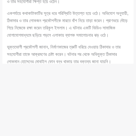
ও তার সহযোগীরা ক্ষিপ্ত হয়ে ওঠেন।
একপর্যায়ে কথাকাটাকাটির সূত্র ধরে পরিস্থিতি উত্তপ্ত হয়ে ওঠে। অভিযোগ অনুযায়ী,
ঠিকাদার ও তার লোকজন প্রকৌশলীকে মারতে বাঁশ নিয়ে তাড়া করেন। প্রাণভয়ে দৌড়ে
গিয়ে নিজেকে রক্ষা করেন তরিকুল ইসলাম। এ ঘটনার একটি ভিডিও সামাজিক
যোগাযোগমাধ্যমে ছড়িয়ে পড়লে এলাকায় ব্যাপক সমালোচনার ঝড় ওঠে।
ভুক্তভোগী প্রকৌশলী জানান, নির্মাণকাজের ত্রুটি ধরিয়ে দেওয়ায় ঠিকাদার ও তার
সহযোগীরা তাকে আক্রমণের চেষ্টা করেন। ঘটনার পর থেকে অভিযুক্ত ঠিকাদার
লোকমান হোসেনের মোবাইল ফোন বন্ধ থাকায় তার বক্তব্য জানা যায়নি।
এ বিষয়ে নবীনগর উপজেলা নির্বাহী কর্মকর্তা
মাহমুদুল হাসান
(Mahmudul
Hasan) ঘটনার সত্যতা নিশ্চিত করে বলেন, ঠিকাদারি প্রতিষ্ঠানের পক্ষ থেকে সরকারি
কর্মকর্তাকে লাঞ্ছিত করার চেষ্টা একটি গুরুতর অপরাধ। তিনি জানান, অভিযুক্তদের
বিরুদ্ধে বিধি মোতাবেক কঠোর আইনি ব্যবস্থা গ্রহণ করা হবে।