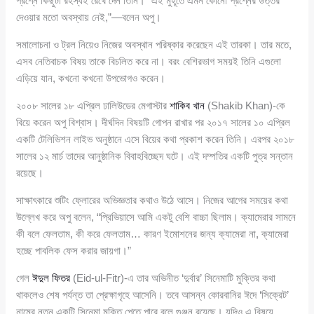
প্রশ্নে কিছুটা রহস্যই রেখে দেন তিনি। “এই মুহূর্তে এমন কোনো প্রশ্নের উত্তর
দেওয়ার মতো অবস্থায় নেই,”—বলেন অপু।
সমালোচনা ও ট্রল নিয়েও নিজের অবস্থান পরিষ্কার করেছেন এই তারকা। তার মতে,
এসব নেতিবাচক বিষয় তাকে বিচলিত করে না। বরং বেশিরভাগ সময়ই তিনি এগুলো
এড়িয়ে যান, কখনো কখনো উপভোগও করেন।
২০০৮ সালের ১৮ এপ্রিল ঢালিউডের মেগাস্টার
শাকিব খান
(Shakib Khan)-কে
বিয়ে করেন অপু বিশ্বাস। দীর্ঘদিন বিষয়টি গোপন রাখার পর ২০১৭ সালের ১০ এপ্রিল
একটি টেলিভিশন লাইভ অনুষ্ঠানে এসে বিয়ের কথা প্রকাশ করেন তিনি। এরপর ২০১৮
সালের ১২ মার্চ তাদের আনুষ্ঠানিক বিবাহবিচ্ছেদ ঘটে। এই দম্পতির একটি পুত্র সন্তান
রয়েছে।
সাক্ষাৎকারে শুটিং ফ্লোরের অভিজ্ঞতার কথাও উঠে আসে। নিজের আগের সময়ের কথা
উল্লেখ করে অপু বলেন, “প্রিভিয়াসে আমি একটু বেশি বাচ্চা ছিলাম। ক্যামেরার সামনে
কী বলে ফেলতাম, কী করে ফেলতাম… কারণ ইমোশনের জন্য ক্যামেরা না, ক্যামেরা
হচ্ছে পাবলিক ফেস করার জায়গা।”
গেল
ঈদুল ফিতর
(Eid-ul-Fitr)-এ তার অভিনীত ‘দুর্বার’ সিনেমাটি মুক্তির কথা
থাকলেও শেষ পর্যন্ত তা প্রেক্ষাগৃহে আসেনি। তবে আসন্ন কোরবানির ঈদে ‘সিক্রেট’
নামের নতুন একটি সিনেমা মুক্তি পেতে পারে বলে গুঞ্জন রয়েছে। যদিও এ বিষয়ে