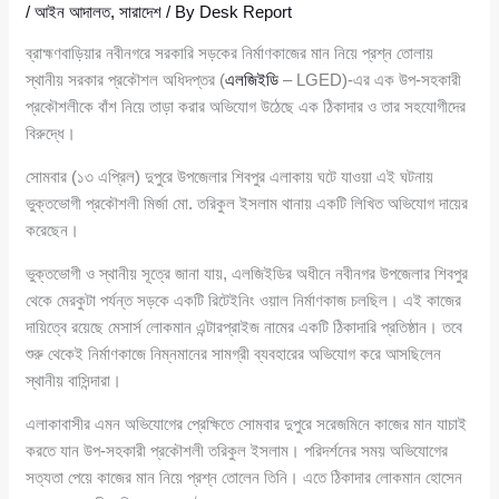
/
আইন আদালত
,
সারাদেশ
/ By
Desk Report
ব্রাহ্মণবাড়িয়ার নবীনগরে সরকারি সড়কের নির্মাণকাজের মান নিয়ে প্রশ্ন তোলায়
স্থানীয় সরকার প্রকৌশল অধিদপ্তর (
এলজিইডি
– LGED)-এর এক উপ-সহকারী
প্রকৌশলীকে বাঁশ নিয়ে তাড়া করার অভিযোগ উঠেছে এক ঠিকাদার ও তার সহযোগীদের
বিরুদ্ধে।
সোমবার (১৩ এপ্রিল) দুপুরে উপজেলার শিবপুর এলাকায় ঘটে যাওয়া এই ঘটনায়
ভুক্তভোগী প্রকৌশলী মির্জা মো. তরিকুল ইসলাম থানায় একটি লিখিত অভিযোগ দায়ের
করেছেন।
ভুক্তভোগী ও স্থানীয় সূত্রে জানা যায়, এলজিইডির অধীনে নবীনগর উপজেলার শিবপুর
থেকে মেরকুটা পর্যন্ত সড়কে একটি রিটেইনিং ওয়াল নির্মাণকাজ চলছিল। এই কাজের
দায়িত্বে রয়েছে মেসার্স লোকমান এন্টারপ্রাইজ নামের একটি ঠিকাদারি প্রতিষ্ঠান। তবে
শুরু থেকেই নির্মাণকাজে নিম্নমানের সামগ্রী ব্যবহারের অভিযোগ করে আসছিলেন
স্থানীয় বাসিন্দারা।
এলাকাবাসীর এমন অভিযোগের প্রেক্ষিতে সোমবার দুপুরে সরেজমিনে কাজের মান যাচাই
করতে যান উপ-সহকারী প্রকৌশলী তরিকুল ইসলাম। পরিদর্শনের সময় অভিযোগের
সত্যতা পেয়ে কাজের মান নিয়ে প্রশ্ন তোলেন তিনি। এতে ঠিকাদার লোকমান হোসেন