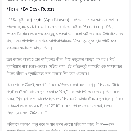
/
বিনোদন
/ By
Desk Report
ঢালিউড কুইন
অপু বিশ্বাস
(Apu Biswas)। বর্তমানে নিয়মিত অভিনয়ে দেখা না
গেলেও বছরজুড়ে নানা কারণে আলোচনায় থাকেন এই জনপ্রিয় নায়িকা। বিভিন্ন
শোরুম উদ্বোধন থেকে শুরু করে ব্র্যান্ড প্রমোশন—সবখানেই তার সরব উপস্থিতি চোখে
পড়ে। এর পাশাপাশি সামাজিক যোগাযোগমাধ্যমে নিত্যনতুন লুকে ছবি পোস্ট করে
ভক্তদের মনোযোগ কাড়েন তিনি।
তবে কাজের বাইরেও তার ব্যক্তিগত জীবন নিয়ে ভক্তদের আগ্রহ কম নয়। দীর্ঘ
ক্যারিয়ারে নানা চড়াই-উতরাই পেরিয়ে আসা এই অভিনেত্রী সম্প্রতি এক সাক্ষাৎকারে
নিজের জীবন ও ক্যারিয়ারের নানা অজানা দিক তুলে ধরেছেন।
বিয়ের প্রসঙ্গ উঠতেই অকপটে নিজের অভিজ্ঞতার কথা বলেন অপু। “বিয়ে কেন টার্নিং
পয়েন্ট হবে? ওটা আসলে ভুল সিদ্ধান্ত ছিল,”—সোজাসাপ্টা জবাব তার। তিনি আরও
বলেন, “খুব অল্প বয়সে আবেগতাড়িত হয়ে বিয়ে করাটা আমার জীবনের ভুল ছিল। নিজের
অভিজ্ঞতা থেকে বলতে চাই, ম্যাচিউরিটি না আসা পর্যন্ত কোনো মেয়েরই বিয়ের
সিদ্ধান্ত নেওয়া উচিত নয়।”
ভবিষ্যতে আবারও নতুন করে সংসার গড়ার কোনো পরিকল্পনা আছে কি না—এমন