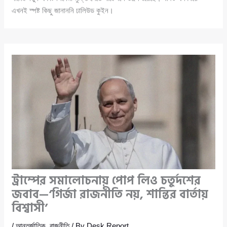
এখনই স্পষ্ট কিছু জানাননি ঢালিউড কুইন।
ট্রাম্পের সমালোচনায় পোপ লিও চতুর্দশের
জবাব—‘গির্জা রাজনীতি নয়, শান্তির বার্তায়
বিশ্বাসী’
/
আন্তর্জাতিক
,
রাজনীতি
/ By
Desk Report