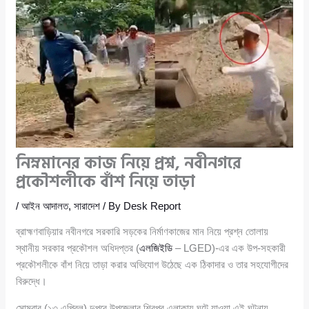
নিম্নমানের কাজ নিয়ে প্রশ্ন, নবীনগরে
প্রকৌশলীকে বাঁশ নিয়ে তাড়া
/
আইন আদালত
,
সারাদেশ
/ By
Desk Report
ব্রাহ্মণবাড়িয়ার নবীনগরে সরকারি সড়কের নির্মাণকাজের মান নিয়ে প্রশ্ন তোলায়
স্থানীয় সরকার প্রকৌশল অধিদপ্তর (
এলজিইডি
– LGED)-এর এক উপ-সহকারী
প্রকৌশলীকে বাঁশ নিয়ে তাড়া করার অভিযোগ উঠেছে এক ঠিকাদার ও তার সহযোগীদের
বিরুদ্ধে।
সোমবার (১৩ এপ্রিল) দুপুরে উপজেলার শিবপুর এলাকায় ঘটে যাওয়া এই ঘটনায়