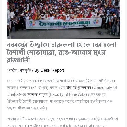
নববর্ষের উচ্ছ্বাসে চারুকলা থেকে বের হলো
বৈশাখী শোভাযাত্রা, রঙে-আবেগে মুখর
রাজধানী
/
জাতীয়
,
সংস্কৃতি
/ By
Desk Report
বাংলা নববর্ষ ১৪৩৩-কে ঘিরে রাজধানীতে আবারও ফিরে এলো চিরচেনা সেই উৎসবের
আমেজ। মঙ্গলবার (১৪ এপ্রিল) সকাল ৯টায়
ঢাকা বিশ্ববিদ্যালয়
(University of
Dhaka)-এর
চারুকলা অনুষদ
(Faculty of Fine Arts) থেকে শুরু হয়
ঐতিহ্যবাহী বৈশাখী শোভাযাত্রা, যা বরাবরের মতোই নগরজীবনে বাঙালিয়ানার এক
উজ্জ্বল বহিঃপ্রকাশ হয়ে ওঠে।
শোভাযাত্রাটি চারুকলার প্রাঙ্গণ ছেড়ে শহরের প্রধান সড়কগুলোতে ছড়িয়ে পড়তেই তা
যেন রঙ, সুর আর প্রতীকের এক চলমান ক্যানভাসে রূপ নেয়। নানা বয়স ও