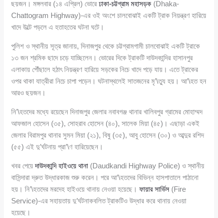
ছয়জন। মঙ্গলবার (১৪ এপ্রিল) ভোরে
ঢাকা-চট্টগ্রাম মহাসড়ক
(Dhaka-
Chattogram Highway)-এর ওই অংশে চালবোঝাই একটি ট্রাক নিয়ন্ত্রণ হারিয়ে
খাদে উল্টে পড়লে এ হতাহতের ঘটনা ঘটে।
পুলিশ ও স্থানীয় সূত্র জানায়, দিনাজপুর থেকে চট্টগ্রামগামী চালবোঝাই একটি ট্রাকে
১৩ জন শ্রমিক ছাদে চড়ে যাচ্ছিলেন। ভোরের দিকে ট্রাকটি দাউদকান্দির হাসানপুর
এলাকায় পৌঁছালে হঠাৎ নিয়ন্ত্রণ হারিয়ে সড়কের নিচে খাদে পড়ে যায়। এতে ট্রাকের
ওপর থাকা যাত্রীরা নিচে চাপা পড়েন। ঘটনাস্থলেই সাতজনের মৃ’\ত্যু হয়। আ’\হত হন
আরও ছয়জন।
নি’\হতদের মধ্যে রয়েছেন দিনাজপুর জেলার নবাবগঞ্জ থানার খালিবপুর গ্রামের মোহাম্মদ
আফজাল হোসেন (৩৫), সোহরাব হোসেন (৪০), সালেক মিয়া (৪৫)। এছাড়া একই
জেলার বিরামপুর থানার সুমন মিয়া (২১), বিষু (৩৫), আবু হোসেন (৩০) ও আব্দুর রশিদ
(৫৫) এই দু’র্ঘটনায় প্রা’\ণ হারিয়েছেন।
খবর পেয়ে
দাউদকান্দি হাইওয়ে থানা
(Daudkandi Highway Police) ও স্থানীয়
বাসিন্দারা দ্রুত উদ্ধারকাজ শুরু করেন। পরে আ’\হতদের বিভিন্ন হাসপাতালে পাঠানো
হয়। নি’\হতদের মরদেহ হাইওয়ে থানায় নেওয়া হয়েছে।
ফায়ার সার্ভিস
(Fire
Service)-এর সহায়তায় দু’র্ঘটনাকবলিত ট্রাকটিও উদ্ধার করে থানায় নেওয়া
হয়েছে।