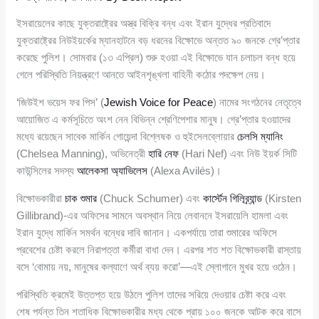
ইসরায়েলের কাছে যুক্তরাষ্ট্রের অস্ত্র বিক্রি বন্ধ এবং ইরান যুদ্ধের প্রতিবাদে
যুক্তরাষ্ট্রের নিউইয়র্কের ম্যানহাটনে বড় ধরনের বিক্ষোভে অন্তত ৯০ জনকে গ্রে’প্তার
করেছে পুলিশ। সোমবার (১৩ এপ্রিল) শুরু হওয়া এই বিক্ষোভে যান চলাচল বন্ধ হয়ে
গেলে পরিস্থিতি নিয়ন্ত্রণে আনতে আইনশৃঙ্খলা বাহিনী কঠোর পদক্ষেপ নেয়।
‘জিউইশ ভয়েস ফর পিস’ (
Jewish Voice for Peace
) নামের সংগঠনের নেতৃত্বে
আয়োজিত এ কর্মসূচিতে অংশ নেন বিভিন্ন শ্রেণিপেশার মানুষ। গ্রে’প্তার হওয়াদের
মধ্যে রয়েছেন সাবেক মার্কিন গোয়েন্দা বিশ্লেষক ও হুইসেলব্লোয়ার
চেলসি ম্যানিং
(Chelsea Manning), অভিনেত্রী
হারি নেফ
(Hari Nef) এবং নিউ ইয়র্ক সিটি
কাউন্সিলের সদস্য
আলেকসা অ্যাভিলেস
(Alexa Avilés)।
বিক্ষোভকারীরা
চাক শুমার
(Chuck Schumer) এবং
কার্স্টেন গিলিব্র্যান্ড
(Kirsten
Gillibrand)-এর অফিসের সামনে অবস্থান নিয়ে লেবাননে ইসরায়েলি হামলা এবং
ইরান যুদ্ধে মার্কিন সমর্থন বন্ধের দাবি জানান। একপর্যায়ে তারা শুমারের অফিসে
প্রবেশের চেষ্টা করলে নিরাপত্তা কর্মীরা বাধা দেন। এরপর শত শত বিক্ষোভকারী রাস্তায়
বসে ‘বোমায় নয়, মানুষের কল্যাণে অর্থ ব্যয় করো’—এই স্লোগানে মুখর হয়ে ওঠেন।
পরিস্থিতি ক্রমেই উত্তপ্ত হয়ে উঠলে পুলিশ তাদের সরিয়ে দেওয়ার চেষ্টা করে এবং
শেষ পর্যন্ত তিন শতাধিক বিক্ষোভকারীর মধ্য থেকে প্রায় ১০০ জনকে আটক করে বাসে