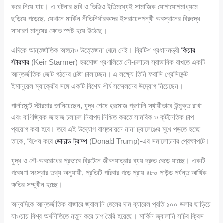
করে নিয়ে যায়। এ ঘটনার ছবি ও ভিডিও ইতিমধ্যেই সামাজিক যোগাযোগমাধ্যমে
ছড়িয়ে পড়েছে, যেখানে মার্কিন নীতিনির্ধারকদের ইসরায়েলপন্থী অবস্থানের বিরুদ্ধে
সাধারণ মানুষের ক্ষোভ স্পষ্ট হয়ে উঠেছে।
এদিকে আন্তর্জাতিক অঙ্গনেও উত্তেজনা থেমে নেই। ব্রিটিশ প্রধানমন্ত্রী
কিয়ার
স্টারমার
(Keir Starmer) হরমোজ প্রণালিতে নৌ-চলাচল স্বাভাবিক রাখতে একটি
আন্তর্জাতিক জোট গঠনের চেষ্টা চালাচ্ছেন। এ লক্ষ্যে তিনি ফরাসি প্রেসিডেন্ট
ইমানুয়েল ম্যাক্রোঁর সঙ্গে একটি বিশেষ শীর্ষ সম্মেলনের উদ্যোগ নিয়েছেন।
পার্লামেন্টে স্টারমার জানিয়েছেন, যুদ্ধ শেষে হরমোজ প্রণালি স্থায়ীভাবে উন্মুক্ত রাখা
এবং বাণিজ্যিক জাহাজ চলাচল নিরাপদ নিশ্চিত করতে সামরিক ও কূটনৈতিক চাপ
প্রয়োগ করা হবে। তবে এই উদ্যোগ বাস্তবায়নে নানা চ্যালেঞ্জের মুখে পড়তে হচ্ছে
তাকে, বিশেষ করে
ডোনাল্ড ট্রাম্প
(Donald Trump)-এর সমালোচনার প্রেক্ষাপটে।
যুদ্ধ ও নৌ-অবরোধের প্রভাবে ব্রিটেনে জীবনযাত্রার ব্যয় দ্রুত বেড়ে যাচ্ছে। একটি
গবেষণা সংস্থার তথ্য অনুযায়ী, প্রতিটি পরিবার গড়ে প্রায় ৪৮০ পাউন্ড পর্যন্ত আর্থিক
ক্ষতির সম্মুখীন হচ্ছে।
অন্যদিকে আন্তর্জাতিক বাজারে জ্বালানি তেলের দাম ব্যারেল প্রতি ১০০ ডলার ছাড়িয়ে
যাওয়ায় বিশ্ব অর্থনীতিতে নতুন করে চাপ তৈরি হয়েছে। মার্কিন জ্বালানি সচিব ক্রিস