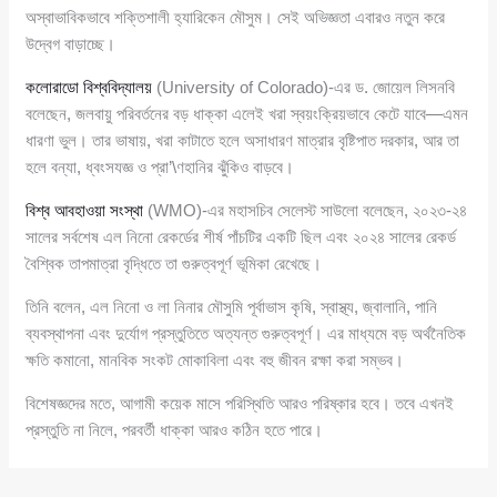
অস্বাভাবিকভাবে শক্তিশালী হ্যারিকেন মৌসুম। সেই অভিজ্ঞতা এবারও নতুন করে
উদ্বেগ বাড়াচ্ছে।
কলোরাডো বিশ্ববিদ্যালয়
(University of Colorado)-এর ড. জোয়েল লিসনবি
বলেছেন, জলবায়ু পরিবর্তনের বড় ধাক্কা এলেই খরা স্বয়ংক্রিয়ভাবে কেটে যাবে—এমন
ধারণা ভুল। তার ভাষায়, খরা কাটাতে হলে অসাধারণ মাত্রার বৃষ্টিপাত দরকার, আর তা
হলে বন্যা, ধ্বংসযজ্ঞ ও প্রা’\ণহানির ঝুঁকিও বাড়বে।
বিশ্ব আবহাওয়া সংস্থা
(WMO)-এর মহাসচিব সেলেস্ট সাউলো বলেছেন, ২০২৩-২৪
সালের সর্বশেষ এল নিনো রেকর্ডের শীর্ষ পাঁচটির একটি ছিল এবং ২০২৪ সালের রেকর্ড
বৈশ্বিক তাপমাত্রা বৃদ্ধিতে তা গুরুত্বপূর্ণ ভূমিকা রেখেছে।
তিনি বলেন, এল নিনো ও লা নিনার মৌসুমি পূর্বাভাস কৃষি, স্বাস্থ্য, জ্বালানি, পানি
ব্যবস্থাপনা এবং দুর্যোগ প্রস্তুতিতে অত্যন্ত গুরুত্বপূর্ণ। এর মাধ্যমে বড় অর্থনৈতিক
ক্ষতি কমানো, মানবিক সংকট মোকাবিলা এবং বহু জীবন রক্ষা করা সম্ভব।
বিশেষজ্ঞদের মতে, আগামী কয়েক মাসে পরিস্থিতি আরও পরিষ্কার হবে। তবে এখনই
প্রস্তুতি না নিলে, পরবর্তী ধাক্কা আরও কঠিন হতে পারে।