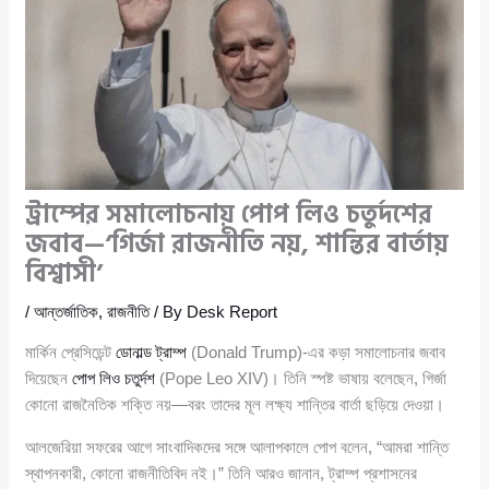
ট্রাম্পের সমালোচনায় পোপ লিও চতুর্দশের
জবাব—‘গির্জা রাজনীতি নয়, শান্তির বার্তায়
বিশ্বাসী’
/
আন্তর্জাতিক
,
রাজনীতি
/ By
Desk Report
মার্কিন প্রেসিডেন্ট
ডোনাল্ড ট্রাম্প
(Donald Trump)-এর কড়া সমালোচনার জবাব
দিয়েছেন
পোপ লিও চতুর্দশ
(Pope Leo XIV)। তিনি স্পষ্ট ভাষায় বলেছেন, গির্জা
কোনো রাজনৈতিক শক্তি নয়—বরং তাদের মূল লক্ষ্য শান্তির বার্তা ছড়িয়ে দেওয়া।
আলজেরিয়া সফরের আগে সাংবাদিকদের সঙ্গে আলাপকালে পোপ বলেন, “আমরা শান্তি
স্থাপনকারী, কোনো রাজনীতিবিদ নই।” তিনি আরও জানান, ট্রাম্প প্রশাসনের