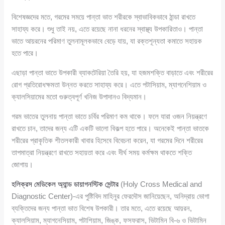
বিশেষজ্ঞদের মতে, গরমের সময়ে পান্তা ভাত শরীরকে স্বাভাবিকভাবে ঠান্ডা রাখতে
সাহায্য করে। শুধু তাই নয়, এতে রয়েছে নানা ধরনের স্বাস্থ্য উপকারিতাও। পান্তা
ভাতে আয়রনের পরিমাণ তুলনামূলকভাবে বেড়ে যায়, যা রক্তশূন্যতা কমাতে সহায়ক
হতে পারে।
এছাড়া পান্তা ভাতে উপকারী ব্যাকটেরিয়া তৈরি হয়, যা হজমশক্তি বাড়াতে এবং শরীরের
রোগ প্রতিরোধক্ষমতা উন্নত করতে সাহায্য করে। এতে পটাসিয়াম, ম্যাগনেশিয়াম ও
ক্যালসিয়ামের মতো গুরুত্বপূর্ণ খনিজ উপাদানও বিদ্যমান।
গরম ভাতের তুলনায় পান্তা ভাতে চর্বির পরিমাণ কম থাকে। ফলে যারা ওজন নিয়ন্ত্রণে
রাখতে চান, তাদের জন্য এটি একটি ভালো বিকল্প হতে পারে। অনেকেই পান্তা ভাতকে
শরীরের প্রাকৃতিক শীতলকারী খাবার হিসেবে বিবেচনা করেন, যা গরমের দিনে শরীরের
তাপমাত্রা নিয়ন্ত্রণে রাখতে সহায়তা করে এবং দীর্ঘ সময় কর্মক্ষম থাকতে শক্তি
জোগায়।
হলিক্রস মেডিকেল অ্যান্ড ডায়াগনস্টিক সেন্টার
(Holy Cross Medical and
Diagnostic Center)-এর পুষ্টিবিদ মাহিনুর ফেরদৌস জানিয়েছেন, অনিদ্রায় ভোগা
ব্যক্তিদের জন্য পান্তা ভাত বিশেষ উপকারী। তার মতে, এতে রয়েছে আয়রন,
ক্যালসিয়াম, ম্যাগনেসিয়াম, পটাশিয়াম, জিঙ্ক, ফসফরাস, ভিটামিন বি-৬ ও ভিটামিন