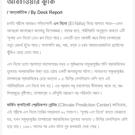
আবহাওয়ার ঝুঁকি
/
আন্তর্জাতিক
/ By
Desk Report
চলতি গ্রীষ্মে আবারও শক্তিশালী
এল নিনো
(El Niño) ফিরে আসতে পারে—এমন
আশঙ্কা জানাচ্ছেন জলবায়ু বিশেষজ্ঞরা। তাদের মতে, পরিস্থিতি অনুকূলে থাকলে এটি
‘সুপার এল নিনো’-তেও রূপ নিতে পারে। এমনটি হলে আগামী বছর বিশ্ব তাপমাত্রা
নতুন রেকর্ড ছুঁতে পারে। পাশাপাশি ঝড়, খরা, বন্যা ও চরম আবহাওয়াজনিত দুর্যোগের
ঝুঁকিও বেড়ে যেতে পারে।
এল নিনো হলো প্রশান্ত মহাসাগরের মধ্য ও পূর্বাঞ্চলের সমুদ্রপৃষ্ঠের পানি স্বাভাবিকের
তুলনায় অস্বাভাবিক উষ্ণ হয়ে ওঠার একটি জলবায়ুগত ঘটনা। সাধারণত সমুদ্রপৃষ্ঠের
তাপমাত্রা স্বাভাবিকের চেয়ে অন্তত ০.৫ ডিগ্রি সেলসিয়াস বেশি হলে এই
পরিস্থিতিকে এল নিনো বলা হয়। এর প্রভাব শুধু মহাসাগরে সীমাবদ্ধ থাকে না; বরং
বিশ্বজুড়ে বৃষ্টিপাত, তাপমাত্রা ও মৌসুমি আচরণে বড় পরিবর্তন আনে।
মার্কিন ক্লাইমেট প্রেডিকশন সেন্টার
(Climate Prediction Center) জানিয়েছে,
এই গ্রীষ্মে এল নিনো তৈরির সম্ভাবনা ৬২ শতাংশ। ‘সুপার এল নিনো’ বলতে বোঝানো
হয়, যখন সমুদ্রপৃষ্ঠের তাপমাত্রা স্বাভাবিকের তুলনায় অন্তত ২ ডিগ্রি সেলসিয়াস বেশি
হয়ে যায়। ১৯৫০ সালের পর এমন ঘটনা খুব কমবারই দেখা গেছে।