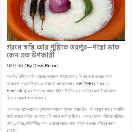
গরমে স্বস্তি আর পুষ্টিতে ভরপুর—পান্তা ভাত
কেন এত উপকারী
/
ভিন্ন খবর
/ By
Desk Report
বাঙালির ঐতিহ্যবাহী খাবারের অন্যতম পান্তা ভাত। বিশেষ করে গরমের সময়ে
অনেকেই খাদ্যতালিকায় এ খাবারকে গুরুত্ব দেন।
পয়লা বৈশাখ
(Pohela
Boishakh)-এর উৎসবেও পান্তা-ইলিশ দীর্ঘদিন ধরে জনপ্রিয় একটি আয়োজন
হিসেবে জায়গা করে নিয়েছে।
এক সময় গ্রাম-বাংলার কৃষকের সকালের প্রধান খাবার ছিল এই পান্তা ভাত। সারাদিন
মাঠে কাজের শক্তি জোগাতে এটি দারুণ কার্যকর ছিল। এখনও অনেক পরিবারে সরিষার
তেল, পেঁয়াজ, কাঁচামরিচ, লবণ ও ভাজা মাছের সঙ্গে পান্তা খাওয়ার ঐতিহ্য বজায়
রয়েছে।