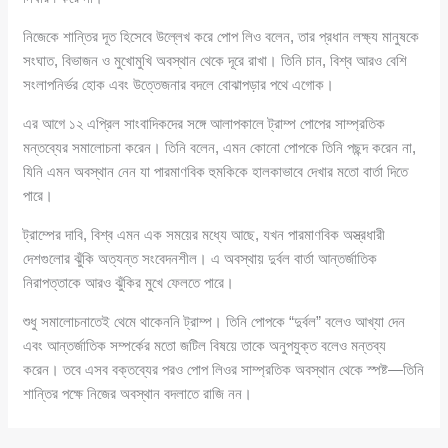
নিজেকে শান্তির দূত হিসেবে উল্লেখ করে পোপ লিও বলেন, তার প্রধান লক্ষ্য মানুষকে
সংঘাত, বিভাজন ও মুখোমুখি অবস্থান থেকে দূরে রাখা। তিনি চান, বিশ্ব আরও বেশি
সংলাপনির্ভর হোক এবং উত্তেজনার বদলে বোঝাপড়ার পথে এগোক।
এর আগে ১২ এপ্রিল সাংবাদিকদের সঙ্গে আলাপকালে ট্রাম্প পোপের সাম্প্রতিক
মন্তব্যের সমালোচনা করেন। তিনি বলেন, এমন কোনো পোপকে তিনি পছন্দ করেন না,
যিনি এমন অবস্থান নেন যা পারমাণবিক হুমকিকে হালকাভাবে দেখার মতো বার্তা দিতে
পারে।
ট্রাম্পের দাবি, বিশ্ব এমন এক সময়ের মধ্যে আছে, যখন পারমাণবিক অস্ত্রধারী
দেশগুলোর ঝুঁকি অত্যন্ত সংবেদনশীল। এ অবস্থায় দুর্বল বার্তা আন্তর্জাতিক
নিরাপত্তাকে আরও ঝুঁকির মুখে ফেলতে পারে।
শুধু সমালোচনাতেই থেমে থাকেননি ট্রাম্প। তিনি পোপকে “দুর্বল” বলেও আখ্যা দেন
এবং আন্তর্জাতিক সম্পর্কের মতো জটিল বিষয়ে তাকে অনুপযুক্ত বলেও মন্তব্য
করেন। তবে এসব বক্তব্যের পরও পোপ লিওর সাম্প্রতিক অবস্থান থেকে স্পষ্ট—তিনি
শান্তির পক্ষে নিজের অবস্থান বদলাতে রাজি নন।