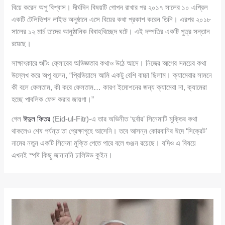
বিয়ে করেন অপু বিশ্বাস। দীর্ঘদিন বিষয়টি গোপন রাখার পর ২০১৭ সালের ১০ এপ্রিল
একটি টেলিভিশন লাইভ অনুষ্ঠানে এসে বিয়ের কথা প্রকাশ করেন তিনি। এরপর ২০১৮
সালের ১২ মার্চ তাদের আনুষ্ঠানিক বিবাহবিচ্ছেদ ঘটে। এই দম্পতির একটি পুত্র সন্তান
রয়েছে।
সাক্ষাৎকারে শুটিং ফ্লোরের অভিজ্ঞতার কথাও উঠে আসে। নিজের আগের সময়ের কথা
উল্লেখ করে অপু বলেন, “প্রিভিয়াসে আমি একটু বেশি বাচ্চা ছিলাম। ক্যামেরার সামনে
কী বলে ফেলতাম, কী করে ফেলতাম… কারণ ইমোশনের জন্য ক্যামেরা না, ক্যামেরা
হচ্ছে পাবলিক ফেস করার জায়গা।”
গেল
ঈদুল ফিতর
(Eid-ul-Fitr)-এ তার অভিনীত ‘দুর্বার’ সিনেমাটি মুক্তির কথা
থাকলেও শেষ পর্যন্ত তা প্রেক্ষাগৃহে আসেনি। তবে আসন্ন কোরবানির ঈদে ‘সিক্রেট’
নামের নতুন একটি সিনেমা মুক্তি পেতে পারে বলে গুঞ্জন রয়েছে। যদিও এ বিষয়ে
এখনই স্পষ্ট কিছু জানাননি ঢালিউড কুইন।