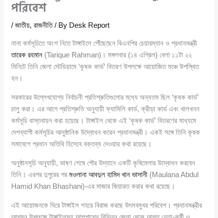
পরিবেশ
/
জাতীয়
,
রাজনীতি
/ By
Desk Report
নানা কর্মসূচিতে অংশ নিতে টাঙ্গাইলে পৌঁছেছেন বিএনপির চেয়ারম্যান ও প্রধানমন্ত্রী
তারেক রহমান
(Tarique Rahman)। মঙ্গলবার (১৪ এপ্রিল) বেলা ১১টা ২২
মিনিটে তিনি জেলা স্টেডিয়ামে ‘কৃষক কার্ড’ বিতরণ উপলক্ষে আয়োজিত মঞ্চে উপস্থিত
হন।
সরকারের উল্লেখযোগ্য নির্বাচনী প্রতিশ্রুতিগুলোর মধ্যে অন্যতম ছিল ‘কৃষক কার্ড’
চালু করা। এর আগে প্রতিশ্রুতি অনুযায়ী ফ্যামিলি কার্ড, ক্রীড়া কার্ড এবং খালখনন
কর্মসূচি বাস্তবায়ন করা হয়েছে। টাঙ্গাইল থেকে এই ‘কৃষক কার্ড’ বিতরণের মাধ্যমে
দেশব্যাপী কর্মসূচির আনুষ্ঠানিক উদ্বোধন করেন প্রধানমন্ত্রী। একই সঙ্গে তিনি কৃষক
সমাবেশে প্রধান অতিথি হিসেবে বক্তব্য দেওয়ার কথা রয়েছে।
অনুষ্ঠানসূচি অনুযায়ী, ভাষণ শেষে পৌর উদ্যানে একটি কৃষিমেলার উদ্বোধন করবেন
তিনি। এরপর দুপুরের পর
মওলানা আবদুল হামিদ খান ভাসানী
(Maulana Abdul
Hamid Khan Bhashani)-এর মাজার জিয়ারত করার কথা রয়েছে।
এই আয়োজনকে ঘিরে টাঙ্গাইল শহরে বিরাজ করছে উৎসবমুখর পরিবেশ। প্রধানমন্ত্রীর
আগমন উপলক্ষে টাঙ্গাইলসহ আশপাশের বিভিন্ন জেলা থেকে আগত নেতা-কর্মী ও