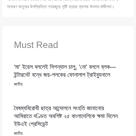
সাধারণ মানুষের উপস্থিতিতে শহরজুড়ে সৃষ্টি হয়েছে ব্যাপক উৎসাহ-উদ্দীপনা।
Must Read
‘মা’ ইয়েস বললেই সিগন্যাল চালু, ‘নো’ বললে ব্লক—
ইন্টারনেট বন্ধে জয়-পলকের ফোনালাপ ট্রাইব্যুনালে
জাতীয়
বৈষম্যবিরোধী ছাত্র আন্দোলনে সংহতি জানানোয়
আমিরাতে দণ্ডিত অবশিষ্ট ২৫ বাংলাদেশিকে ক্ষমা দিলেন
ইউএই প্রেসিডেন্ট
জাতীয়