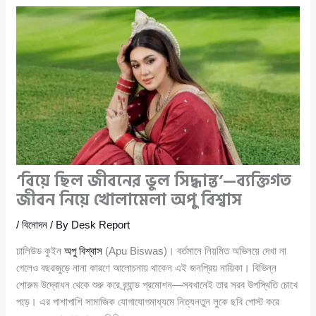
‘বিয়ে ছিল জীবনের ভুল সিদ্ধান্ত’—ব্যক্তিগত
জীবন নিয়ে খোলামেলা অপু বিশ্বাস
/
বিনোদন
/ By
Desk Report
ঢালিউড কুইন
অপু বিশ্বাস
(Apu Biswas)। বর্তমানে নিয়মিত অভিনয়ে দেখা না
গেলেও বছরজুড়ে নানা কারণে আলোচনায় থাকেন এই জনপ্রিয় নায়িকা। বিভিন্ন
শোরুম উদ্বোধন থেকে শুরু করে ব্র্যান্ড প্রমোশন—সবখানেই তার সরব উপস্থিতি চোখে
পড়ে। এর পাশাপাশি সামাজিক যোগাযোগমাধ্যমে নিত্যনতুন লুকে ছবি পোস্ট করে