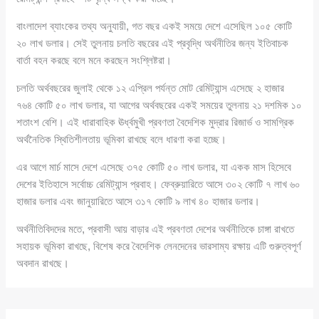
বাংলাদেশ ব্যাংকের তথ্য অনুযায়ী, গত বছর একই সময়ে দেশে এসেছিল ১০৫ কোটি
২০ লাখ ডলার। সেই তুলনায় চলতি বছরের এই প্রবৃদ্ধি অর্থনীতির জন্য ইতিবাচক
বার্তা বহন করছে বলে মনে করছেন সংশ্লিষ্টরা।
চলতি অর্থবছরের জুলাই থেকে ১২ এপ্রিল পর্যন্ত মোট রেমিট্যান্স এসেছে ২ হাজার
৭৬৪ কোটি ৫০ লাখ ডলার, যা আগের অর্থবছরের একই সময়ের তুলনায় ২১ দশমিক ১০
শতাংশ বেশি। এই ধারাবাহিক ঊর্ধ্বমুখী প্রবণতা বৈদেশিক মুদ্রার রিজার্ভ ও সামগ্রিক
অর্থনৈতিক স্থিতিশীলতায় ভূমিকা রাখছে বলে ধারণা করা হচ্ছে।
এর আগে মার্চ মাসে দেশে এসেছে ৩৭৫ কোটি ৫০ লাখ ডলার, যা একক মাস হিসেবে
দেশের ইতিহাসে সর্বোচ্চ রেমিট্যান্স প্রবাহ। ফেব্রুয়ারিতে আসে ৩০২ কোটি ৭ লাখ ৬০
হাজার ডলার এবং জানুয়ারিতে আসে ৩১৭ কোটি ৯ লাখ ৪০ হাজার ডলার।
অর্থনীতিবিদদের মতে, প্রবাসী আয় বাড়ার এই প্রবণতা দেশের অর্থনীতিকে চাঙ্গা রাখতে
সহায়ক ভূমিকা রাখছে, বিশেষ করে বৈদেশিক লেনদেনের ভারসাম্য রক্ষায় এটি গুরুত্বপূর্ণ
অবদান রাখছে।