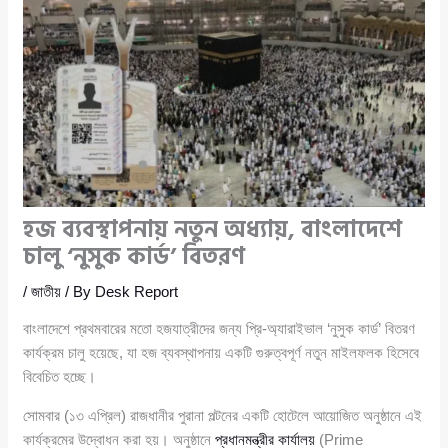
হজ ব্যবস্থাপনায় নতুন অধ্যায়, বাংলাদেশে
চালু ‘নুসুক কার্ড’ বিতরণ
/
জাতীয়
/ By
Desk Report
বাংলাদেশে প্রথমবারের মতো হজযাত্রীদের জন্য প্রি-অ্যারাইভাল ‘নুসুক কার্ড’ বিতরণ
কার্যক্রম চালু হয়েছে, যা হজ ব্যবস্থাপনায় একটি গুরুত্বপূর্ণ নতুন মাইলফলক হিসেবে
বিবেচিত হচ্ছে।
সোমবার (১৩ এপ্রিল) রাজধানীর পুরানা পল্টনের একটি হোটেলে আয়োজিত অনুষ্ঠানে এই
কার্যক্রমের উদ্বোধন করা হয়। অনুষ্ঠানে
প্রধানমন্ত্রীর কার্যালয়
(Prime