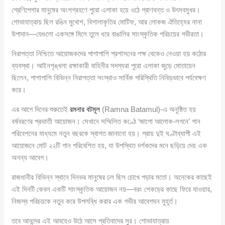
শ্রেণিপেশার মানুষের অংশগ্রহণে পুরো এলাকা হয়ে ওঠে প্রাণবন্ত ও উৎসবমুখর।
শোভাযাত্রায় ছিল রঙিন মুখোশ, বিশালাকৃতির মোটিফ, আর লোকজ ঐতিহ্যের নানা
উপাদান—যেগুলো একসঙ্গে মিলে তুলে ধরে বাঙালির সাংস্কৃতিক পরিচয়ের গভীরতা।
নিরাপত্তা নিশ্চিতে আয়োজকদের পাশাপাশি প্রশাসনের পক্ষ থেকেও নেওয়া হয় কঠোর
ব্যবস্থা। আইনশৃঙ্খলা রক্ষাকারী বাহিনীর সদস্যরা পুরো এলাকা জুড়ে মোতায়েন
ছিলেন, পাশাপাশি বিভিন্ন নিরাপত্তা সংস্থাও সার্বিক পরিস্থিতি নিবিড়ভাবে পর্যবেক্ষণ
করে।
এর আগে দিনের শুরুতেই
রমনার বটমূল
(Ramna Batamul)-এ অনুষ্ঠিত হয়
বর্ষবরণের প্রভাতী আয়োজন। সেখানে সম্মিলিত কণ্ঠে ‘জাগো আলোক-লগনে’ গান
পরিবেশনের মাধ্যমে নতুন বছরকে স্বাগত জানানো হয়। প্রায় দুই ঘণ্টাব্যাপী এই
আয়োজনে মোট ২২টি গান পরিবেশিত হয়, যা উপস্থিত দর্শকদের মনে ছড়িয়ে দেয় এক
অনন্য আবেগ।
রাজধানীর বিভিন্ন স্থানে দিনভর মানুষের ঢল ছিল চোখে পড়ার মতো। অনেকের কাছেই
এই দিনটি কেবল একটি সাংস্কৃতিক আয়োজন নয়—বরং শেকড়ের কাছে ফিরে যাওয়ার,
নিজস্ব পরিচয়কে নতুন করে উপলব্ধি করার এক গভীর আবেগঘন মুহূর্ত।
তবে আনন্দের এই আবহেও উঠে আসে প্রতিবাদের সুর। শোভাযাত্রায়