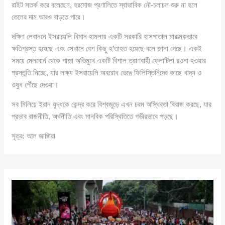
রাইট সতর্ক করে বলেছেন, হরমোজ প্রণালিতে স্বাভাবিক নৌ-চলাচল শুরু না হলে
তেলের দাম আরও বাড়তে পারে।
দক্ষিণ লেবাননে ইসরায়েলি বিমান হামলায় একটি সরকারি হাসপাতাল মারাত্মকভাবে
ক্ষতিগ্রস্ত হয়েছে এবং সেখানে বেশ কিছু হ’তাহত হয়েছে বলে জানা গেছে। একই
সময়ে মেলবোর্ন থেকে গাজা অভিমুখে একটি বিশাল ত্রাণবাহী ফ্লোটিলা রওনা হওয়ার
প্রস্তুতি নিচ্ছে, যার লক্ষ্য ইসরায়েলি অবরোধ ভেঙে ফিলিস্তিনিদের কাছে খাদ্য ও
ওষুধ পৌঁছে দেওয়া।
সব মিলিয়ে ইরান যুদ্ধকে কেন্দ্র করে বিশ্বজুড়ে এখন চরম অস্থিরতা বিরাজ করছে, যার
প্রভাব রাজনীতি, অর্থনীতি এবং মানবিক পরিস্থিতিতে গভীরভাবে পড়ছে।
সূত্র: আল জাজিরা