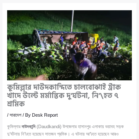
কুমিল্লার দাউদকান্দিতে চালবোঝাই ট্রাক
খাদে উল্টে মর্মান্তিক দু’র্ঘটনা, নি’\হত ৭
শ্রমিক
/
সারাদেশ
/ By
Desk Report
কুমিল্লার
দাউদকান্দি
(Daudkandi) উপজেলার হাসানপুর এলাকায় ভয়াবহ সড়ক
দু’র্ঘটনায় নি’\হত হয়েছেন সাতজন শ্রমিক। এ ঘটনায় আ’\হত হয়েছেন আরও