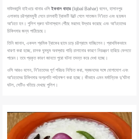
দাউদকান্দি হাইওয়ে থানার ওসি
ইকবাল বাহার
(Iqbal Bahar) বলেন, হাসানপুর
এলাকায় চট্টগ্রামমুখী লেনে চালবাহী ট্রাকটি উল্টে গেলে সাতজন নি’\হত এবং ছয়জন
আ’\হত হন। পুলিশ দ্রুত ঘটনাস্থলে পৌঁছে মরদেহ উদ্ধার করেছে এবং আ’\হতদের
চিকিৎসার জন্য পাঠিয়েছে।
তিনি জানান, একদল শ্রমিক ট্রাকের ছাদে চড়ে চট্টগ্রামে যাচ্ছিলেন। প্রাথমিকভাবে
ধারণা করা হচ্ছে, চালক ঘুমঘুম অবস্থায় গাড়ি চালানোর কারণে নিয়ন্ত্রণ হারিয়ে ফেলতে
পারেন। তবে প্রকৃত কারণ জানতে পুরো ঘটনা তদন্ত করে দেখা হচ্ছে।
ওসি আরও বলেন, নি’\হতদের পূর্ণ পরিচয় নিশ্চিত করা, স্বজনদের সঙ্গে যোগাযোগ এবং
আ’\হতদের চিকিৎসার অগ্রগতি পর্যবেক্ষণ করা হচ্ছে। কীভাবে এমন মর্মান্তিক দু’র্ঘটনা
ঘটল, সেটিও খতিয়ে দেখছে পুলিশ।