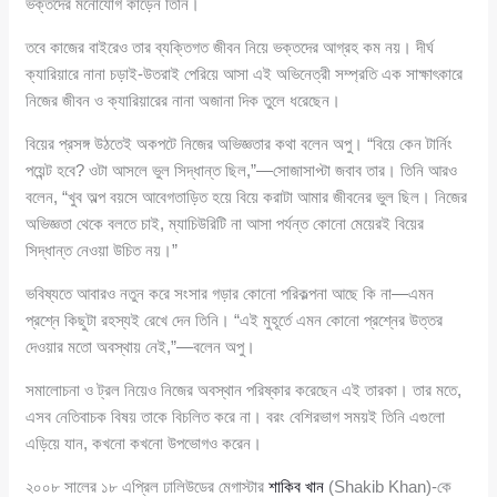
ভক্তদের মনোযোগ কাড়েন তিনি।
তবে কাজের বাইরেও তার ব্যক্তিগত জীবন নিয়ে ভক্তদের আগ্রহ কম নয়। দীর্ঘ
ক্যারিয়ারে নানা চড়াই-উতরাই পেরিয়ে আসা এই অভিনেত্রী সম্প্রতি এক সাক্ষাৎকারে
নিজের জীবন ও ক্যারিয়ারের নানা অজানা দিক তুলে ধরেছেন।
বিয়ের প্রসঙ্গ উঠতেই অকপটে নিজের অভিজ্ঞতার কথা বলেন অপু। “বিয়ে কেন টার্নিং
পয়েন্ট হবে? ওটা আসলে ভুল সিদ্ধান্ত ছিল,”—সোজাসাপ্টা জবাব তার। তিনি আরও
বলেন, “খুব অল্প বয়সে আবেগতাড়িত হয়ে বিয়ে করাটা আমার জীবনের ভুল ছিল। নিজের
অভিজ্ঞতা থেকে বলতে চাই, ম্যাচিউরিটি না আসা পর্যন্ত কোনো মেয়েরই বিয়ের
সিদ্ধান্ত নেওয়া উচিত নয়।”
ভবিষ্যতে আবারও নতুন করে সংসার গড়ার কোনো পরিকল্পনা আছে কি না—এমন
প্রশ্নে কিছুটা রহস্যই রেখে দেন তিনি। “এই মুহূর্তে এমন কোনো প্রশ্নের উত্তর
দেওয়ার মতো অবস্থায় নেই,”—বলেন অপু।
সমালোচনা ও ট্রল নিয়েও নিজের অবস্থান পরিষ্কার করেছেন এই তারকা। তার মতে,
এসব নেতিবাচক বিষয় তাকে বিচলিত করে না। বরং বেশিরভাগ সময়ই তিনি এগুলো
এড়িয়ে যান, কখনো কখনো উপভোগও করেন।
২০০৮ সালের ১৮ এপ্রিল ঢালিউডের মেগাস্টার
শাকিব খান
(Shakib Khan)-কে