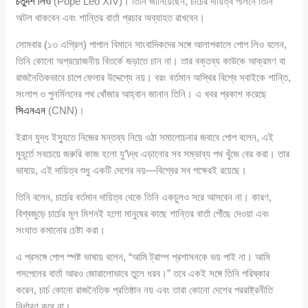
চতুর্দশ লিও
(Pope Leo XIV)। তিনি জানিয়েছেন, চার্চের দায়িত্ব পালনে তিনি
অটল থাকবেন এবং শান্তির বার্তা প্রচার অব্যাহত রাখবেন।
সোমবার (১৩ এপ্রিল) পাপাল বিমানে সাংবাদিকদের সঙ্গে আলাপকালে পোপ লিও বলেন,
তিনি কোনো অপ্রয়োজনীয় বিতর্কে জড়াতে চান না। তার বক্তব্য কাউকে আক্রমণ বা
রাজনৈতিকভাবে চাপে ফেলার উদ্দেশ্যে নয়। বরং বর্তমান অস্থির বিশ্বে সবাইকে শান্তি,
সংলাপ ও পুনর্মিলনের পথ খোঁজার আহ্বান জানান তিনি। এ খবর প্রকাশ করেছে
সিএনএন
(CNN)।
ইরান যুদ্ধ ইস্যুতে নিজের মন্তব্য নিয়ে ওঠা সমালোচনার জবাবে পোপ বলেন, এই
মুহূর্তে সবচেয়ে জরুরি কাজ হলো যু’\দ্ধ এড়ানোর সব সম্ভাব্য পথ খুঁজে বের করা। তার
ভাষায়, এই দায়িত্ব শুধু একটি দেশের নয়—বিশ্বের সব পক্ষেরই রয়েছে।
তিনি বলেন, চার্চের বর্তমান দায়িত্ব থেকে তিনি একচুলও সরে আসবেন না। কারণ,
বিশ্বজুড়ে চার্চের মূল মিশনই হলো মানুষের কাছে শান্তির বার্তা পৌঁছে দেওয়া এবং
সংঘাত কমানোর চেষ্টা করা।
এ প্রসঙ্গে পোপ স্পষ্ট ভাষায় বলেন, “আমি ট্রাম্প প্রশাসনকে ভয় পাই না। আমি
গসপেলের বার্তা আরও জোরালোভাবে তুলে ধরব।” তবে একই সঙ্গে তিনি পরিষ্কার
করেন, চার্চ কোনো রাজনৈতিক প্রতিষ্ঠান নয় এবং তারা কোনো দেশের পররাষ্ট্রনীতি
নির্ধারণ করে না।