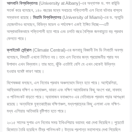
আলবানি বিশ্ববিদ্যালয়
(University at Albany)-এর অধ্যাপক ড. পল রাউন্ডি
সতর্ক করে বলেছেন, ১৪০ বছরের মধ্যে সবচেয়ে শক্তিশালী এল নিনো ঘটনার বাস্তব
সম্ভাবনা রয়েছে।
মিয়ামি বিশ্ববিদ্যালয়
(University of Miami)-এর ড. অ্যান্ডি
হেজেলটনও বলেছেন, বিভিন্ন মডেল ও পর্যবেক্ষণ একই ইঙ্গিত দিচ্ছে—এটি
অস্বাভাবিকভাবে শক্তিশালী হতে পারে এবং চলতি বছর বৈশ্বিক জলবায়ুতে বড় প্রভাব
ফেলতে পারে।
ক্লাইমেট সেন্ট্রাল
(Climate Central)-এর জলবায়ু বিজ্ঞানী টম ডি লিবার্টো অবশ্য
বলেছেন, বিষয়টি এখনো নিশ্চিত নয়। তবে এল নিনোর জন্য প্রয়োজনীয় প্রায় সব
উপাদান এখন বিদ্যমান। তার মতে, ঝুঁকি এতটাই বেশি যে এখন থেকেই উদ্বিগ্ন
হওয়ার যথেষ্ট কারণ আছে।
বিশেষজ্ঞরা বলছেন, এল নিনোর প্রভাব অঞ্চলভেদে ভিন্ন হতে পারে। অস্ট্রেলিয়া,
আফ্রিকার দক্ষিণ ও মধ্যাঞ্চল, ভারত এবং দক্ষিণ আমেরিকার কিছু অংশে খরা, দাবদাহ
ও পানিসংকট বাড়তে পারে। অ্যামাজন বনাঞ্চলেও এর নেতিবাচক প্রভাব পড়ার আশঙ্কা
রয়েছে। অন্যদিকে যুক্তরাষ্ট্রের দক্ষিণাঞ্চল, মধ্যপ্রাচ্যের কিছু এলাকা এবং দক্ষিণ-
মধ্য এশিয়ায় অতিভারি বৃষ্টিপাত হতে পারে।
২০১৫ সালের সুপার এল নিনোর সময় ইথিওপিয়ায় ভয়াবহ খরা দেখা দিয়েছিল। পুয়ের্তো
রিকোতে তৈরি হয়েছিল তীব্র পানিসংকট। উত্তর প্রশান্ত মহাসাগরে দেখা গিয়েছিল