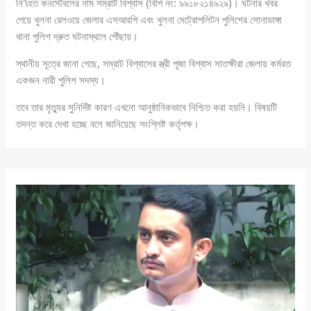
নি’\হত কনস্টেবলের নাম সম্রাট বিশ্বাস (বিপি নং: ৯৯১৮২১৪৯২৯)। ঘটনার খবর
পেয়ে খুলনা রেলওয়ে জেলার এসআরপি এবং খুলনা মেট্রোপলিটন পুলিশের সোনাডাঙ্গা
থানা পুলিশ দ্রুত ঘটনাস্থলে পৌঁছায়।
স্থানীয় সূত্রে জানা গেছে, সম্রাট বিশ্বাসের স্ত্রী পূজা বিশ্বাস সাতক্ষীরা জেলায় কর্মরত
একজন নারী পুলিশ সদস্য।
তবে তার মৃত্যুর সুনির্দিষ্ট কারণ এখনো আনুষ্ঠানিকভাবে নিশ্চিত করা হয়নি। বিষয়টি
তদন্ত করে দেখা হচ্ছে বলে জানিয়েছে সংশ্লিষ্ট কর্তৃপক্ষ।