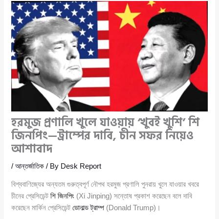
হরমুজ প্রণালি খুলে যাওয়ায় ‘খুবই খুশি’ শি
জিনপিং—ট্রাম্পের দাবি, চীন সফর নিয়েও
আশাবাদ
/
আন্তর্জাতিক
/ By
Desk Report
বিশ্ববাণিজ্যের অন্যতম গুরুত্বপূর্ণ নৌপথ হরমুজ প্রণালি পুনরায় খুলে যাওয়ার খবরে
চীনের প্রেসিডেন্ট
শি জিনপিং
(Xi Jinping) সন্তোষ প্রকাশ করেছেন বলে দাবি
করেছেন মার্কিন প্রেসিডেন্ট
ডোনাল্ড ট্রাম্প
(Donald Trump)।