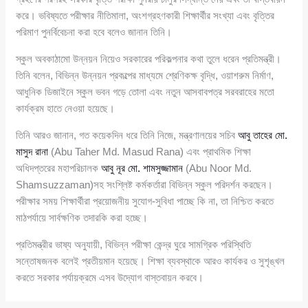
করে। ভবিষ্যতে পরীক্ষার নীতিমালা, অংশগ্রহণকারী শিক্ষার্থীর সংখ্যা এবং বৃত্তির
পরিমাণ পুনর্বিবেচনা করা হবে বলেও জানান তিনি।
স্কুল অবকাঠামো উন্নয়ন নিয়েও সরকারের পরিকল্পনার কথা তুলে ধরেন প্রতিমন্ত্রী।
তিনি বলেন, বিভিন্ন উন্নয়ন প্রকল্পের মাধ্যমে শ্রেণিকক্ষ বৃদ্ধি, ওয়াশরুম নির্মাণ,
আধুনিক ডিজাইনে স্কুল ভবন গড়ে তোলা এবং নতুন আসবাবপত্র সরবরাহের মতো
কার্যক্রম হাতে নেওয়া হয়েছে।
তিনি আরও জানান, গত কয়েকদিন ধরে তিনি নিজে, মন্ত্রণালয়ের সচিব
আবু তাহের মো.
মাসুদ রানা
(Abu Taher Md. Masud Rana) এবং প্রাথমিক শিক্ষা
অধিদপ্তরের মহাপরিচালক
আবু নূর মো. শামসুজ্জামান
(Abu Noor Md.
Shamsuzzaman)সহ সংশ্লিষ্ট কর্মকর্তারা বিভিন্ন স্কুল পরিদর্শন করছেন।
পরীক্ষার সময় শিক্ষার্থীরা প্রয়োজনীয় সুযোগ-সুবিধা পাচ্ছে কি না, তা নিশ্চিত করতে
মাঠপর্যায়ে সার্বক্ষণিক তদারকি করা হচ্ছে।
প্রতিমন্ত্রীর ভাষ্য অনুযায়ী, বিভিন্ন পরীক্ষা কেন্দ্র ঘুরে সামগ্রিক পরিস্থিতি
সন্তোষজনক বলেই প্রতীয়মান হয়েছে। শিক্ষা ব্যবস্থাকে আরও কার্যকর ও সুশৃঙ্খল
করতে সরকার পর্যায়ক্রমে এসব উদ্যোগ বাস্তবায়ন করবে।