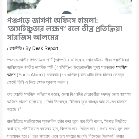
পঞ্চগড়ে জাগপা অফিসে হামলা:
‘অসহিষ্ণুতার লক্ষণ’ বলে তীব্র প্রতিক্রিয়া
সারজিস আলমের
/
রাজনীতি
/ By
Desk Report
পঞ্চগড়ে জাতীয় গণতান্ত্রিক পার্টি (জাগপা)-র অফিসে হামলার ঘটনায় তীব্র প্রতিক্রিয়া
জানিয়েছেন জাতীয় নাগরিক পার্টি (এনসিপি)-র উত্তরাঞ্চলীয় মুখ্য সমন্বয়ক
সারজিস
আলম
(Sarjis Alam)। শুক্রবার (১৭ এপ্রিল) রাত ৯টার দিকে নিজের ফেসবুক
পোস্টে তিনি এ নিয়ে ক্ষোভ প্রকাশ করেন।
তার পোস্টে সারজিস অভিযোগ করেন, জেলা বিএনপির নেতাকর্মীরা পঞ্চগড় জেলা জাগপার
অফিসে হামলা চালিয়েছে। তিনি লিখেছেন, “ভিতরে ঢুকে ভাঙচুর আর তাণ্ডব চালানো
হয়েছে।”
রাজনীতিতে মতবিরোধের স্বাভাবিক চর্চার কথা তুলে ধরে তিনি বলেন, “কথার বিপরীতে
কথা হবে, পলিটিক্যাল বক্তব্য হবে, বিক্ষোভ হবে, মিছিল হবে। কথার মধ্যে ভুল হলে
সংশোধন হবে।” তবে ক্ষমতায় এসে অল্প সময়ের মধ্যেই নিজেদের ‘সর্বেসর্বা’ ভাবার