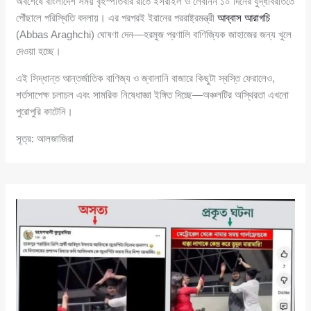
অবশেষে বাংলাদেশ সময় বৃহস্পতিবার রাতে ইসরাইল ও লেবানন ১০ দিনের যুদ্ধবিরতিতে
পৌঁছালে পরিস্থিতি বদলায়। এর পরপরই ইরানের পররাষ্ট্রমন্ত্রী
আব্বাস আরাগচি
(Abbas Araghchi) ঘোষণা দেন—হরমুজ প্রণালি বাণিজ্যিক জাহাজের জন্য খুলে
দেওয়া হচ্ছে।
এই সিদ্ধান্ত আন্তর্জাতিক বাণিজ্য ও জ্বালানি বাজারে কিছুটা স্বস্তি ফেরালেও,
শর্তসাপেক্ষ চলাচল এবং সামরিক নিষেধাজ্ঞা ইঙ্গিত দিচ্ছে—অঞ্চলটির অস্থিরতা এখনো
পুরোপুরি কাটেনি।
সূত্র: আলজাজিরা