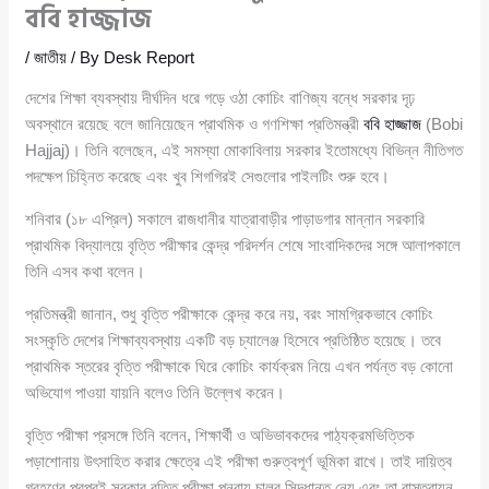
ববি হাজ্জাজ
/
জাতীয়
/ By
Desk Report
দেশের শিক্ষা ব্যবস্থায় দীর্ঘদিন ধরে গড়ে ওঠা কোচিং বাণিজ্য বন্ধে সরকার দৃঢ়
অবস্থানে রয়েছে বলে জানিয়েছেন প্রাথমিক ও গণশিক্ষা প্রতিমন্ত্রী
ববি হাজ্জাজ
(Bobi
Hajjaj)। তিনি বলেছেন, এই সমস্যা মোকাবিলায় সরকার ইতোমধ্যে বিভিন্ন নীতিগত
পদক্ষেপ চিহ্নিত করেছে এবং খুব শিগগিরই সেগুলোর পাইলটিং শুরু হবে।
শনিবার (১৮ এপ্রিল) সকালে রাজধানীর যাত্রাবাড়ীর পাড়াডগার মান্নান সরকারি
প্রাথমিক বিদ্যালয়ে বৃত্তি পরীক্ষার কেন্দ্র পরিদর্শন শেষে সাংবাদিকদের সঙ্গে আলাপকালে
তিনি এসব কথা বলেন।
প্রতিমন্ত্রী জানান, শুধু বৃত্তি পরীক্ষাকে কেন্দ্র করে নয়, বরং সামগ্রিকভাবে কোচিং
সংস্কৃতি দেশের শিক্ষাব্যবস্থায় একটি বড় চ্যালেঞ্জ হিসেবে প্রতিষ্ঠিত হয়েছে। তবে
প্রাথমিক স্তরের বৃত্তি পরীক্ষাকে ঘিরে কোচিং কার্যক্রম নিয়ে এখন পর্যন্ত বড় কোনো
অভিযোগ পাওয়া যায়নি বলেও তিনি উল্লেখ করেন।
বৃত্তি পরীক্ষা প্রসঙ্গে তিনি বলেন, শিক্ষার্থী ও অভিভাবকদের পাঠ্যক্রমভিত্তিক
পড়াশোনায় উৎসাহিত করার ক্ষেত্রে এই পরীক্ষা গুরুত্বপূর্ণ ভূমিকা রাখে। তাই দায়িত্ব
গ্রহণের পরপরই সরকার বৃত্তি পরীক্ষা পুনরায় চালুর সিদ্ধান্ত নেয় এবং তা বাস্তবায়ন