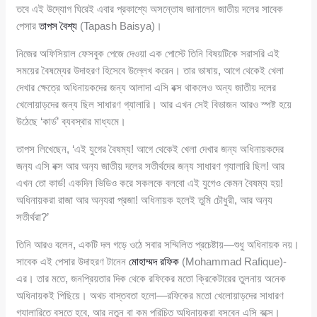
তবে এই উদ্যোগ ঘিরেই এবার প্রকাশ্যে অসন্তোষ জানালেন জাতীয় দলের সাবেক
পেসার
তাপস বৈশ্য
(Tapash Baisya)।
নিজের অফিসিয়াল ফেসবুক পেজে দেওয়া এক পোস্টে তিনি বিষয়টিকে সরাসরি এই
সময়ের বৈষম্যের উদাহরণ হিসেবে উল্লেখ করেন। তার ভাষায়, আগে থেকেই খেলা
দেখার ক্ষেত্রে অধিনায়কদের জন্য আলাদা এসি বক্স থাকলেও অন্য জাতীয় দলের
খেলোয়াড়দের জন্য ছিল সাধারণ গ্যালারি। আর এখন সেই বিভাজন আরও স্পষ্ট হয়ে
উঠেছে ‘কার্ড’ ব্যবস্থার মাধ্যমে।
তাপস লিখেছেন, ‘এই যুগের বৈষম্য! আগে থেকেই খেলা দেখার জন্য অধিনায়কদের
জন‍্য এসি বক্স আর অন‍্য জাতীয় দলের সতীর্থদের জন‍্য সাধারণ গ‍্যালারি ছিল! আর
এখন তো কার্ড! একদিন ভিডিও করে সকলকে বলবো এই যুগেও কেমন বৈষম্য হয়!
অধিনায়করা রাজা আর অন‍্যরা প্রজা! অধিনায়ক হলেই তুমি চৌধুরী, আর অন‍্য
সতীর্থরা?’
তিনি আরও বলেন, একটি দল গড়ে ওঠে সবার সম্মিলিত প্রচেষ্টায়—শুধু অধিনায়ক নয়।
সাবেক এই পেসার উদাহরণ টানেন
মোহাম্মদ রফিক
(Mohammad Rafique)-
এর। তার মতে, জনপ্রিয়তার দিক থেকে রফিকের মতো ক্রিকেটারের তুলনায় অনেক
অধিনায়কই পিছিয়ে। অথচ বাস্তবতা হলো—রফিকের মতো খেলোয়াড়দের সাধারণ
গ্যালারিতে বসতে হবে, আর নতুন বা কম পরিচিত অধিনায়করা বসবেন এসি বক্সে।