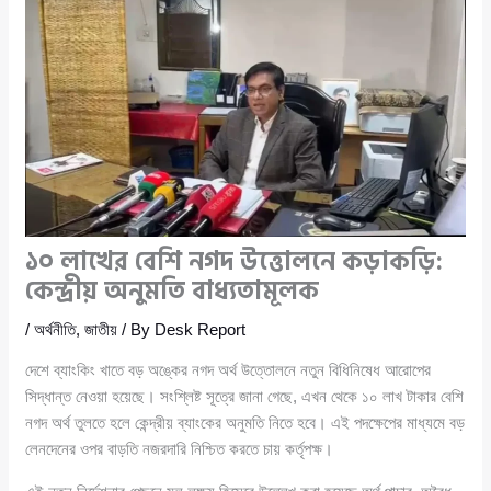
১০ লাখের বেশি নগদ উত্তোলনে কড়াকড়ি:
কেন্দ্রীয় অনুমতি বাধ্যতামূলক
/
অর্থনীতি
,
জাতীয়
/ By
Desk Report
দেশে ব্যাংকিং খাতে বড় অঙ্কের নগদ অর্থ উত্তোলনে নতুন বিধিনিষেধ আরোপের
সিদ্ধান্ত নেওয়া হয়েছে। সংশ্লিষ্ট সূত্রে জানা গেছে, এখন থেকে ১০ লাখ টাকার বেশি
নগদ অর্থ তুলতে হলে কেন্দ্রীয় ব্যাংকের অনুমতি নিতে হবে। এই পদক্ষেপের মাধ্যমে বড়
লেনদেনের ওপর বাড়তি নজরদারি নিশ্চিত করতে চায় কর্তৃপক্ষ।