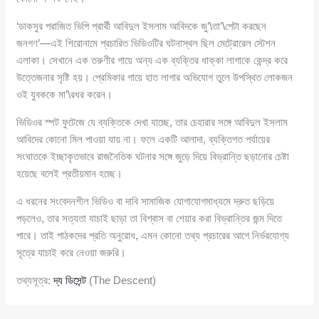
‘ডাকসুর পরাজিত ভিপি প্রার্থী আবিদুল ইসলাম আবিদকে জু’\তা’\পেটা করছেন
জনগণ’—এই শিরোনামে প্রচারিত ভিডিওটির ঘটনাস্থল ছিল মেট্রোরেল স্টেশন
এলাকা। সেখানে এক তরুণীর গায়ে অন্য এক ব্যক্তির ধাক্কা লাগাকে কেন্দ্র করে
উত্তেজনার সৃষ্টি হয়। প্রেমিকার গায়ে হাত লাগার অভিযোগ তুলে উপস্থিত লোকজন
ওই যুবককে মা’\রধর করেন।
ভিডিওর স্পট ফুটেজে যে ব্যক্তিকে দেখা যাচ্ছে, তার চেহারার সঙ্গে আবিদুল ইসলাম
আবিদের কোনো মিল পাওয়া যায় না। ফলে একটি আলাদা, ব্যক্তিগত পর্যায়ের
সংঘাতকে ইচ্ছাকৃতভাবে রাজনৈতিক ঘটনার সঙ্গে জুড়ে দিয়ে বিভ্রান্তি ছড়ানোর চেষ্টা
হয়েছে বলেই প্রতীয়মান হচ্ছে।
এ ধরনের সংবেদনশীল ভিডিও বা দাবি সামাজিক যোগাযোগমাধ্যমে দ্রুত ছড়িয়ে
পড়লেও, তার সত্যতা যাচাই ছাড়া তা বিশ্বাস বা শেয়ার করা বিভ্রান্তির জন্ম দিতে
পারে। তাই পাঠকদের প্রতি অনুরোধ, এমন কোনো তথ্য প্রচারের আগে নির্ভরযোগ্য
সূত্রে যাচাই করে নেওয়া জরুরি।
তথ্যসূত্র:
দ্য ডিসেন্ট
(The Descent)