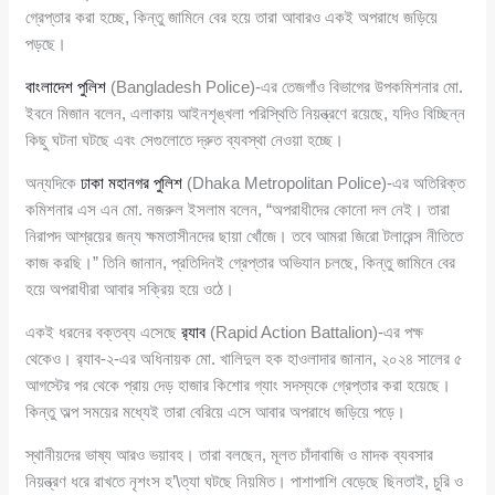
গ্রেপ্তার করা হচ্ছে, কিন্তু জামিনে বের হয়ে তারা আবারও একই অপরাধে জড়িয়ে
পড়ছে।
বাংলাদেশ পুলিশ
(Bangladesh Police)-এর তেজগাঁও বিভাগের উপকমিশনার মো.
ইবনে মিজান বলেন, এলাকায় আইনশৃঙ্খলা পরিস্থিতি নিয়ন্ত্রণে রয়েছে, যদিও বিচ্ছিন্ন
কিছু ঘটনা ঘটছে এবং সেগুলোতে দ্রুত ব্যবস্থা নেওয়া হচ্ছে।
অন্যদিকে
ঢাকা মহানগর পুলিশ
(Dhaka Metropolitan Police)-এর অতিরিক্ত
কমিশনার এস এন মো. নজরুল ইসলাম বলেন, “অপরাধীদের কোনো দল নেই। তারা
নিরাপদ আশ্রয়ের জন্য ক্ষমতাসীনদের ছায়া খোঁজে। তবে আমরা জিরো টলারেন্স নীতিতে
কাজ করছি।” তিনি জানান, প্রতিদিনই গ্রেপ্তার অভিযান চলছে, কিন্তু জামিনে বের
হয়ে অপরাধীরা আবার সক্রিয় হয়ে ওঠে।
একই ধরনের বক্তব্য এসেছে
র‍্যাব
(Rapid Action Battalion)-এর পক্ষ
থেকেও। র‍্যাব-২-এর অধিনায়ক মো. খালিদুল হক হাওলাদার জানান, ২০২৪ সালের ৫
আগস্টের পর থেকে প্রায় দেড় হাজার কিশোর গ্যাং সদস্যকে গ্রেপ্তার করা হয়েছে।
কিন্তু অল্প সময়ের মধ্যেই তারা বেরিয়ে এসে আবার অপরাধে জড়িয়ে পড়ে।
স্থানীয়দের ভাষ্য আরও ভয়াবহ। তারা বলছেন, মূলত চাঁদাবাজি ও মাদক ব্যবসার
নিয়ন্ত্রণ ধরে রাখতে নৃশংস হ’\ত্যা ঘটছে নিয়মিত। পাশাপাশি বেড়েছে ছিনতাই, চুরি ও