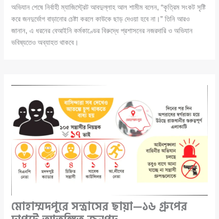
অভিযান শেষে নির্বাহী ম্যাজিস্ট্রেট আবদুল্লাহ আল শামীম বলেন, “কৃত্রিম সংকট সৃষ্টি
করে জনদুর্ভোগ বাড়ানোর চেষ্টা করলে কাউকে ছাড় দেওয়া হবে না।” তিনি আরও
জানান, এ ধরনের বেআইনি কর্মকাণ্ডের বিরুদ্ধে প্রশাসনের নজরদারি ও অভিযান
ভবিষ্যতেও অব্যাহত থাকবে।
মোহাম্মদপুরে সন্ত্রাসের ছায়া—১৬ গ্রুপের