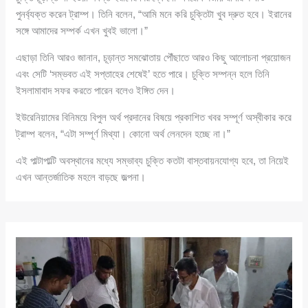
পুনর্ব্যক্ত করেন ট্রাম্প। তিনি বলেন, “আমি মনে করি চুক্তিটা খুব দ্রুত হবে। ইরানের
সঙ্গে আমাদের সম্পর্ক এখন খুবই ভালো।”
এছাড়া তিনি আরও জানান, চূড়ান্ত সমঝোতায় পৌঁছাতে আরও কিছু আলোচনা প্রয়োজন
এবং সেটি ‘সম্ভবত এই সপ্তাহের শেষেই’ হতে পারে। চুক্তি সম্পন্ন হলে তিনি
ইসলামাবাদ সফর করতে পারেন বলেও ইঙ্গিত দেন।
ইউরেনিয়ামের বিনিময়ে বিপুল অর্থ প্রদানের বিষয়ে প্রকাশিত খবর সম্পূর্ণ অস্বীকার করে
ট্রাম্প বলেন, “এটা সম্পূর্ণ মিথ্যা। কোনো অর্থ লেনদেন হচ্ছে না।”
এই পাল্টাপাল্টি অবস্থানের মধ্যে সম্ভাব্য চুক্তি কতটা বাস্তবায়নযোগ্য হবে, তা নিয়েই
এখন আন্তর্জাতিক মহলে বাড়ছে জল্পনা।