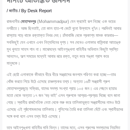
দাপটে আতঙ্কিত জনপদ
/
জাতীয়
/ By
Desk Report
রাজধানীর
মোহাম্মদপুর
(Mohammadpur) যেন ক্রমেই রূপ নিচ্ছে এক ভয়ের
নগরীতে। আজ ছিনতাই, তো কাল হাত-পা কেটে বুনো উল্লাসে খু’\ন। পরদিনই আবার
রাস্তায় পড়ে থাকে রক্তাক্ত নিথর দেহ। চাঁদাবাজি থেকে প্রকাশ্য মাদক কারবার—
সবকিছুই যেন এখানে এখন নিত্যদিনের দৃশ্য। সব দেখেও এলাকার বাসিন্দারা আতঙ্কে
মুখ খুলতে সাহস পান না। মাঝেমধ্যে আইনশৃঙ্খলা বাহিনীর অভিযান কিছুটা স্বস্তি
আনলেও, অল্প সময়ের মধ্যেই আবার ঝরে রক্ত, নতুন করে শঙ্কা গ্রাস করে
মানুষকে।
এই ছোট্ট এলাকাকে কীভাবে ধীরে ধীরে সন্ত্রাসের জনপদে পরিণত করা হচ্ছে—তার
খোঁজ করতে গিয়ে উঠে এসেছে চাঞ্চল্যকর তথ্য। অন্তত ১৬টি সন্ত্রাসী গ্রুপ
মোহাম্মদপুরজুড়ে সক্রিয়, যাদের সদস্য সংখ্যা প্রায় ১০৫ জন। এর পেছনে ছায়ার
মতো থেকে অন্তত ১৭ জন ‘বড় ভাই’ এসব গ্রুপকে আশ্রয়-প্রশ্রয় দিচ্ছে বলে জানা
গেছে। স্থানীয় রাজনৈতিক নেতা থেকে শুরু করে তালিকাভুক্ত সন্ত্রাসীদের নামও উঠে
এসেছে এই পৃষ্ঠপোষকদের তালিকায়। পুলিশের তৈরি করা তালিকা ঘেঁটে এবং স্থানীয়দের
সঙ্গে কথা বলে এসব তথ্য উঠে এসেছে।
তবে আইনশৃঙ্খলা বাহিনীর দাবি ভিন্ন। তাদের মতে, এসব গ্রুপের সদস্যদের নিয়মিত