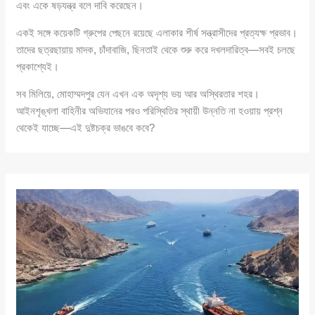
এবং একে ষড়যন্ত্র বলে দাবি করেছেন।
একই সঙ্গে কয়েকটি গ্রুপের পেছনে রয়েছে এলাকার শীর্ষ সন্ত্রাসীদের প্রত্যক্ষ প্রভাব।
তাদের ছত্রছায়ায় মাদক, চাঁদাবাজি, ছিনতাই থেকে শুরু করে দখলদারিত্ব—সবই চলছে
প্রকাশ্যেই।
সব মিলিয়ে, মোহাম্মদপুর যেন এখন এক অদৃশ্য ভয় আর অস্থিরতার শহর।
আইনশৃঙ্খলা বাহিনীর অভিযানের পরও পরিস্থিতির স্থায়ী উন্নতি না হওয়ায় প্রশ্ন
থেকেই যাচ্ছে—এই দুষ্টচক্র ভাঙবে কবে?