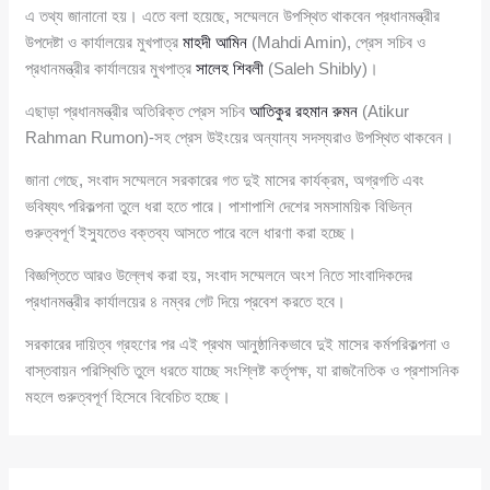
এ তথ্য জানানো হয়। এতে বলা হয়েছে, সম্মেলনে উপস্থিত থাকবেন প্রধানমন্ত্রীর
উপদেষ্টা ও কার্যালয়ের মুখপাত্র
মাহদী আমিন
(Mahdi Amin), প্রেস সচিব ও
প্রধানমন্ত্রীর কার্যালয়ের মুখপাত্র
সালেহ শিবলী
(Saleh Shibly)।
এছাড়া প্রধানমন্ত্রীর অতিরিক্ত প্রেস সচিব
আতিকুর রহমান রুমন
(Atikur
Rahman Rumon)-সহ প্রেস উইংয়ের অন্যান্য সদস্যরাও উপস্থিত থাকবেন।
জানা গেছে, সংবাদ সম্মেলনে সরকারের গত দুই মাসের কার্যক্রম, অগ্রগতি এবং
ভবিষ্যৎ পরিকল্পনা তুলে ধরা হতে পারে। পাশাপাশি দেশের সমসাময়িক বিভিন্ন
গুরুত্বপূর্ণ ইস্যুতেও বক্তব্য আসতে পারে বলে ধারণা করা হচ্ছে।
বিজ্ঞপ্তিতে আরও উল্লেখ করা হয়, সংবাদ সম্মেলনে অংশ নিতে সাংবাদিকদের
প্রধানমন্ত্রীর কার্যালয়ের ৪ নম্বর গেট দিয়ে প্রবেশ করতে হবে।
সরকারের দায়িত্ব গ্রহণের পর এই প্রথম আনুষ্ঠানিকভাবে দুই মাসের কর্মপরিকল্পনা ও
বাস্তবায়ন পরিস্থিতি তুলে ধরতে যাচ্ছে সংশ্লিষ্ট কর্তৃপক্ষ, যা রাজনৈতিক ও প্রশাসনিক
মহলে গুরুত্বপূর্ণ হিসেবে বিবেচিত হচ্ছে।