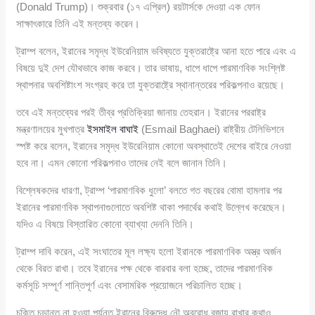
(Donald Trump)। শুক্রবার (১৭ এপ্রিল) রয়টার্সকে দেওয়া এক ফোন
সাক্ষাৎকারে তিনি এই মন্তব্য করেন।
ট্রাম্প বলেন, ইরানের সমৃদ্ধ ইউরেনিয়াম ভবিষ্যতে যুক্তরাষ্ট্রে আনা হতে পারে এবং এ
বিষয়ে দুই দেশ যৌথভাবে কাজ করবে। তার ভাষায়, ধাপে ধাপে পারমাণবিক সংশ্লিষ্ট
স্থাপনার অবশিষ্টাংশ সংগ্রহ করে তা যুক্তরাষ্ট্রে স্থানান্তরের পরিকল্পনাও রয়েছে।
তবে এই মন্তব্যের পরই তীব্র প্রতিক্রিয়া জানায় তেহরান। ইরানের পররাষ্ট্র
মন্ত্রণালয়ের মুখপাত্র
ইসমাইল বাঘাই
(Esmail Baghaei) রাষ্ট্রীয় টেলিভিশনে
স্পষ্ট করে বলেন, ইরানের সমৃদ্ধ ইউরেনিয়াম কোনো অবস্থাতেই দেশের বাইরে নেওয়া
হবে না। এমন কোনো পরিকল্পনাও তাদের নেই বলে জানান তিনি।
বিশ্লেষকদের ধারণা, ট্রাম্প ‘পারমাণবিক ধুলো’ বলতে গত বছরের বোমা হামলার পর
ইরানের পারমাণবিক স্থাপনাগুলোতে অবশিষ্ট থাকা পদার্থের কথাই উল্লেখ করেছেন।
যদিও এ বিষয়ে বিস্তারিত কোনো ব্যাখ্যা দেননি তিনি।
ট্রাম্প দাবি করেন, এই সংঘাতের মূল লক্ষ্য হলো ইরানকে পারমাণবিক অস্ত্র অর্জন
থেকে বিরত রাখা। তবে ইরানের পক্ষ থেকে বারবার বলা হচ্ছে, তাদের পারমাণবিক
কর্মসূচি সম্পূর্ণ শান্তিপূর্ণ এবং বেসামরিক প্রয়োজনে পরিচালিত হচ্ছে।
চুক্তি চূড়ান্ত না হওয়া পর্যন্ত ইরানের বিরুদ্ধে নৌ অবরোধ বজায় রাখার কথাও