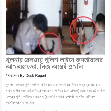
খুলনায় রেলওয়ে পুলিশ লাইনে কনস্টেবলের
আ’\ত্মহ’\ত্যা, নিজ অস্ত্রেই গু’\লি
/
সারাদেশ
/ By
Desk Report
খুলনায় রেলওয়ে পুলিশ লাইনে দায়িত্বরত এক কনস্টেবল নিজের অস্ত্র ব্যবহার করে
মাথায় গু’\লি করে আ’\ত্মহ’\ত্যা করেছেন। শনিবার (১৮ এপ্রিল) ভোর সাড়ে ৪টার দিকে
রেলওয়ে পুলিশ লাইনের অস্ত্রাগার (ম্যাগাজিন গার্ড) এলাকায় এ ঘটনা ঘটে বলে
প্রাথমিকভাবে জানা গেছে।