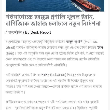
শর্তসাপেক্ষে হরমুজ প্রণালি খুলল ইরান,
বাণিজ্যিক জাহাজ চলাচলে নতুন নির্দেশনা
/
আন্তর্জাতিক
/ By
Desk Report
মধ্যপ্রাচ্যের অত্যন্ত গুরুত্বপূর্ণ সামুদ্রিক করিডোর
হরমুজ প্রণালি
(Hormuz
Strait) আবারও বাণিজ্যিক জাহাজ চলাচলের জন্য খুলে দেওয়ার ঘোষণা দিয়েছে
ইরান
(Iran)। তবে এই অনুমতির সঙ্গে জুড়ে দেওয়া হয়েছে নির্দিষ্ট দুটি শর্ত, যা মেনে চললেই
কেবল জাহাজগুলো এই পথ ব্যবহার করতে পারবে বলে জানিয়েছে দেশটির ইসলামিক
রেভল্যুশনারি গার্ডস কোর বা আইআরজিসি নৌবাহিনী।
আইআরজিসি জানায়, ইরান ও
লেবানন
(Lebanon) ঘিরে চলমান উত্তেজনার
প্রেক্ষাপটে যুদ্ধবিরতি কার্যকর হওয়ার পর এই প্রণালি সীমিতভাবে উন্মুক্ত করা
হয়েছে। তবে স্পষ্ট করে দেওয়া হয়েছে—কোনো সামরিক জাহাজ এই জলপথ ব্যবহার
করতে পারবে না।
বাণিজ্যিক জাহাজ চলাচলের ক্ষেত্রে যে দুটি শর্ত দেওয়া হয়েছে, তার মধ্যে প্রথমটি
হলো—প্রণালির নির্ধারিত ও অনুমোদিত রুট মেনে চলতে হবে। দ্বিতীয়ত, প্রতিটি