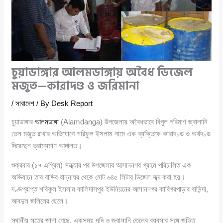
চুয়াডাঙ্গার আলমডাঙ্গায় অবৈধ ডিজেল
মজুত—কারাদণ্ড ও জরিমানা
/
সারাদেশ
/ By
Desk Report
চুয়াডাঙ্গার
আলমডাঙ্গা
(Alamdanga) উপজেলায় অবৈধভাবে বিপুল পরিমাণ জ্বালানি
তেল মজুত রাখার অভিযোগে শরিফুল ইসলাম নামে এক ব্যক্তিকে কারাদণ্ড ও অর্থদণ্ড
দিয়েছেন ভ্রাম্যমাণ আদালত।
শুক্রবার (১৭ এপ্রিল) সন্ধ্যার পর উপজেলার আসাননগর গ্রামে পরিচালিত এক
অভিযানে তার বাড়ির রান্নাঘর থেকে মোট ৬৪৫ লিটার ডিজেল জব্দ করা হয়।
দণ্ডপ্রাপ্ত শরিফুল ইসলাম কালিদাসপুর ইউনিয়নের আসাননগর কারিগরপাড়ার বাসিন্দা,
আবদুল জলিলের ছেলে।
স্থানীয় সূত্রে জানা গেছে, একসময় মুদি ও জ্বালানি তেলের ব্যবসার সঙ্গে জড়িত