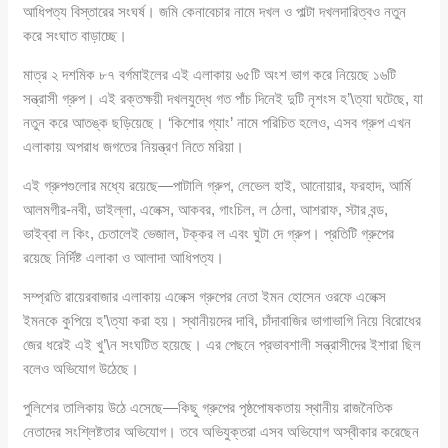
আধিপত্য বিস্তারের সংঘর্ষ। জমি কেনাবেচার নামে দখল ও পাল্টা দখলদারিত্বও নতুন
করে সংঘাত বাড়াচ্ছে।
মাত্র ২ দশমিক ৮৭ বর্গমাইলের এই এলাকায় ৬৫টি অংশ ভাগ করে নিয়েছে ১৬টি
সন্ত্রাসী গ্রুপ। এই রক্তক্ষয়ী দখলযুদ্ধে গত পাঁচ দিনেই দুটি নৃশংস হ’\ত্যা ঘটেছে, যা
নতুন করে আতঙ্ক ছড়িয়েছে। ‘কিশোর গ্যাং’ নামে পরিচিত হলেও, এসব গ্রুপ এখন
এলাকায় অপরাধ জগতের নিয়ন্ত্রণ নিতে মরিয়া।
এই গ্রুপগুলোর মধ্যে রয়েছে—পাটালি গ্রুপ, লেভেল হাই, আনোয়ার, ফরহাদ, আর্মি
আলমগীর-নবী, ডাইল্লা, এলেক্স, আকবর, গাংচিল, ল ঠেলা, আশরাফ, স্টার বন্ড,
ভাইব্বা ল কিং, চেতালেই ভেজাল, টক্কর ল এবং ঘুটা দে গ্রুপ। প্রতিটি গ্রুপের
রয়েছে নির্দিষ্ট এলাকা ও আলাদা আধিপত্য।
সম্প্রতি রায়েরবাজার এলাকায় এলেক্স গ্রুপের নেতা ইমন হোসেন ওরফে এলেক্স
ইমনকে কুপিয়ে হ’\ত্যা করা হয়। স্থানীয়দের দাবি, চাঁদাবাজির ভাগাভাগি নিয়ে বিরোধের
জের ধরেই এই খু’\ন সংঘটিত হয়েছে। এর পেছনে প্রভাবশালী সন্ত্রাসীদের ইশারা ছিল
বলেও অভিযোগ উঠেছে।
পুলিশের তালিকায় উঠে এসেছে—কিছু গ্রুপের পৃষ্ঠপোষকতায় স্থানীয় রাজনৈতিক
নেতাদের সংশ্লিষ্টতার অভিযোগ। তবে অভিযুক্তরা এসব অভিযোগ অস্বীকার করেছেন