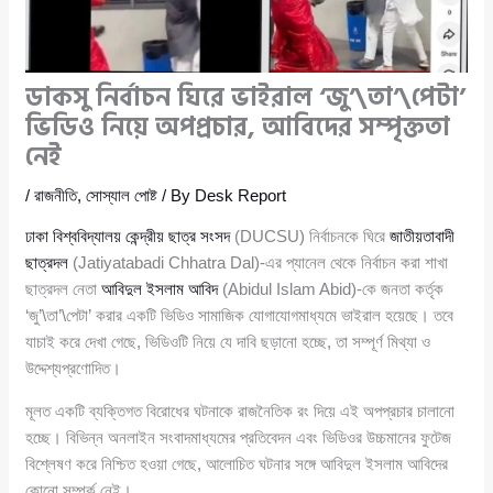
ডাকসু নির্বাচন ঘিরে ভাইরাল ‘জু’\তা’\পেটা’
ভিডিও নিয়ে অপপ্রচার, আবিদের সম্পৃক্ততা
নেই
/
রাজনীতি
,
সোস্যাল পোষ্ট
/ By
Desk Report
ঢাকা বিশ্ববিদ্যালয় কেন্দ্রীয় ছাত্র সংসদ
(DUCSU) নির্বাচনকে ঘিরে
জাতীয়তাবাদী
ছাত্রদল
(Jatiyatabadi Chhatra Dal)-এর প্যানেল থেকে নির্বাচন করা শাখা
ছাত্রদল নেতা
আবিদুল ইসলাম আবিদ
(Abidul Islam Abid)-কে জনতা কর্তৃক
‘জু’\তা’\পেটা’ করার একটি ভিডিও সামাজিক যোগাযোগমাধ্যমে ভাইরাল হয়েছে। তবে
যাচাই করে দেখা গেছে, ভিডিওটি নিয়ে যে দাবি ছড়ানো হচ্ছে, তা সম্পূর্ণ মিথ্যা ও
উদ্দেশ্যপ্রণোদিত।
মূলত একটি ব্যক্তিগত বিরোধের ঘটনাকে রাজনৈতিক রং দিয়ে এই অপপ্রচার চালানো
হচ্ছে। বিভিন্ন অনলাইন সংবাদমাধ্যমের প্রতিবেদন এবং ভিডিওর উচ্চমানের ফুটেজ
বিশ্লেষণ করে নিশ্চিত হওয়া গেছে, আলোচিত ঘটনার সঙ্গে আবিদুল ইসলাম আবিদের
কোনো সম্পর্ক নেই।