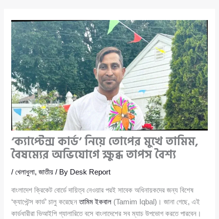
‘ক্যাপ্টেন্স কার্ড’ নিয়ে তোপের মুখে তামিম,
বৈষম্যের অভিযোগে ক্ষুব্ধ তাপস বৈশ্য
/
খেলাধুলা
,
জাতীয়
/ By
Desk Report
বাংলাদেশ ক্রিকেট বোর্ডে দায়িত্ব নেওয়ার পরই সাবেক অধিনায়কদের জন্য বিশেষ
‘ক্যাপ্টেন্স কার্ড’ চালু করেছেন
তামিম ইকবাল
(Tamim Iqbal)। জানা গেছে, এই
কার্ডধারীরা ভিআইপি গ্যালারিতে বসে বাংলাদেশের সব ম্যাচ উপভোগ করতে পারবেন।