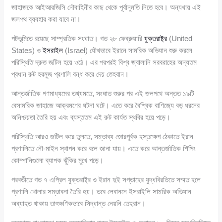
জাহাজকে আইআরজিসি নৌবাহিনীর কাছ থেকে পূর্বানুমতি নিতে হবে। অন্যথায় এই
জলপথ ব্যবহার করা যাবে না।
পটভূমিতে রয়েছে সাম্প্রতিক সংঘাত। গত ২৮ ফেব্রুয়ারি
যুক্তরাষ্ট্র
(United
States) ও
ইসরাইল
(Israel) যৌথভাবে ইরানে সামরিক অভিযান শুরু করলে
পরিস্থিতি দ্রুত জটিল হয়ে ওঠে। এর পরপরই বিশ্ব জ্বালানি সরবরাহের অন্যতম
প্রধান রুট হরমুজ প্রণালি বন্ধ করে দেয় তেহরান।
আন্তর্জাতিক গণমাধ্যমের তথ্যমতে, সংঘাত শুরুর পর এই জলপথে অন্তত ১৯টি
বেসামরিক জাহাজে আক্রমণের ঘটনা ঘটে। এতে করে বৈশ্বিক বাণিজ্যে বড় ধরনের
অনিশ্চয়তা তৈরি হয় এবং ব্যস্ততম এই রুট কার্যত স্থবির হয়ে পড়ে।
পরিস্থিতি আরও জটিল করে তুলতে, সম্ভাব্য জোরপূর্বক হস্তক্ষেপ ঠেকাতে ইরান
প্রণালিতে নৌ-মাইন স্থাপন করে বলে জানা যায়। এতে করে আন্তর্জাতিক শিপিং
কোম্পানিগুলো ব্যাপক ঝুঁকির মুখে পড়ে।
পরবর্তীতে গত ৭ এপ্রিল যুক্তরাষ্ট্র ও ইরান দুই সপ্তাহের যুদ্ধবিরতিতে সম্মত হলে
প্রণালি খোলার সম্ভাবনা তৈরি হয়। তবে লেবাননে ইসরাইলি সামরিক অভিযান
অব্যাহত থাকায় তাৎক্ষণিকভাবে সিদ্ধান্ত নেয়নি তেহরান।