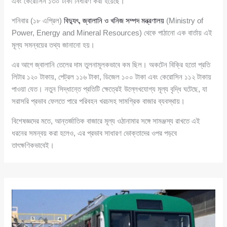
এবং কেরোসিন ১৩০ টাকা নির্ধারণ করা হয়েছে।
শনিবার (১৮ এপ্রিল)
বিদ্যুৎ, জ্বালানি ও খনিজ সম্পদ মন্ত্রণালয়
(Ministry of
Power, Energy and Mineral Resources) থেকে পাঠানো এক বার্তায় এই
মূল্য সমন্বয়ের তথ্য জানানো হয়।
এর আগে জ্বালানি তেলের দাম তুলনামূলকভাবে কম ছিল। অকটেন বিক্রি হতো প্রতি
লিটার ১২০ টাকায়, পেট্রল ১১৬ টাকা, ডিজেল ১০০ টাকা এবং কেরোসিন ১১২ টাকায়
পাওয়া যেত। নতুন সিদ্ধান্তে প্রতিটি ক্ষেত্রেই উল্লেখযোগ্য মূল্য বৃদ্ধি ঘটেছে, যা
সরাসরি প্রভাব ফেলতে পারে পরিবহন খরচসহ সামগ্রিক বাজার ব্যবস্থায়।
বিশেষজ্ঞদের মতে, আন্তর্জাতিক বাজারে মূল্য ওঠানামার সঙ্গে সামঞ্জস্য রাখতে এই
ধরনের সমন্বয় করা হলেও, এর প্রভাব সাধারণ ভোক্তাদের ওপর পড়বে
তাৎক্ষণিকভাবেই।