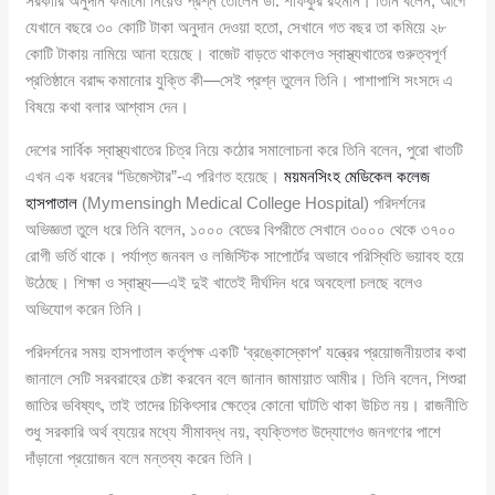
সরকারি অনুদান কমানো নিয়েও প্রশ্ন তোলেন ডা. শফিকুর রহমান। তিনি বলেন, আগে
যেখানে বছরে ৩০ কোটি টাকা অনুদান দেওয়া হতো, সেখানে গত বছর তা কমিয়ে ২৮
কোটি টাকায় নামিয়ে আনা হয়েছে। বাজেট বাড়তে থাকলেও স্বাস্থ্যখাতের গুরুত্বপূর্ণ
প্রতিষ্ঠানে বরাদ্দ কমানোর যুক্তি কী—সেই প্রশ্ন তুলেন তিনি। পাশাপাশি সংসদে এ
বিষয়ে কথা বলার আশ্বাস দেন।
দেশের সার্বিক স্বাস্থ্যখাতের চিত্র নিয়ে কঠোর সমালোচনা করে তিনি বলেন, পুরো খাতটি
এখন এক ধরনের “ডিজেস্টার”-এ পরিণত হয়েছে।
ময়মনসিংহ মেডিকেল কলেজ
হাসপাতাল
(Mymensingh Medical College Hospital) পরিদর্শনের
অভিজ্ঞতা তুলে ধরে তিনি বলেন, ১০০০ বেডের বিপরীতে সেখানে ৩০০০ থেকে ৩৭০০
রোগী ভর্তি থাকে। পর্যাপ্ত জনবল ও লজিস্টিক সাপোর্টের অভাবে পরিস্থিতি ভয়াবহ হয়ে
উঠেছে। শিক্ষা ও স্বাস্থ্য—এই দুই খাতেই দীর্ঘদিন ধরে অবহেলা চলছে বলেও
অভিযোগ করেন তিনি।
পরিদর্শনের সময় হাসপাতাল কর্তৃপক্ষ একটি ‘ব্রঙ্কোস্কোপ’ যন্ত্রের প্রয়োজনীয়তার কথা
জানালে সেটি সরবরাহের চেষ্টা করবেন বলে জানান জামায়াত আমীর। তিনি বলেন, শিশুরা
জাতির ভবিষ্যৎ, তাই তাদের চিকিৎসার ক্ষেত্রে কোনো ঘাটতি থাকা উচিত নয়। রাজনীতি
শুধু সরকারি অর্থ ব্যয়ের মধ্যে সীমাবদ্ধ নয়, ব্যক্তিগত উদ্যোগেও জনগণের পাশে
দাঁড়ানো প্রয়োজন বলে মন্তব্য করেন তিনি।