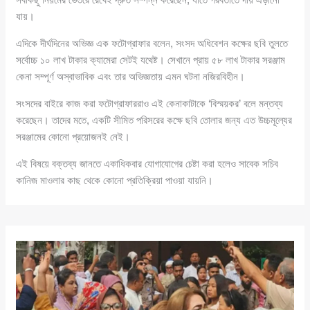
যায়।
এদিকে দীর্ঘদিনের অভিজ্ঞ এক ফটোগ্রাফার বলেন, সংসদ অধিবেশন কক্ষের ছবি তুলতে
সর্বোচ্চ ১০ লাখ টাকার ক্যামেরা সেটই যথেষ্ট। সেখানে প্রায় ৫৮ লাখ টাকার সরঞ্জাম
কেনা সম্পূর্ণ অস্বাভাবিক এবং তার অভিজ্ঞতায় এমন ঘটনা নজিরবিহীন।
সংসদের বাইরে কাজ করা ফটোগ্রাফাররাও এই কেনাকাটাকে ‘বিস্ময়কর’ বলে মন্তব্য
করেছেন। তাদের মতে, একটি সীমিত পরিসরের কক্ষে ছবি তোলার জন্য এত উচ্চমূল্যের
সরঞ্জামের কোনো প্রয়োজনই নেই।
এই বিষয়ে বক্তব্য জানতে একাধিকবার যোগাযোগের চেষ্টা করা হলেও সাবেক সচিব
কানিজ মাওলার কাছ থেকে কোনো প্রতিক্রিয়া পাওয়া যায়নি।