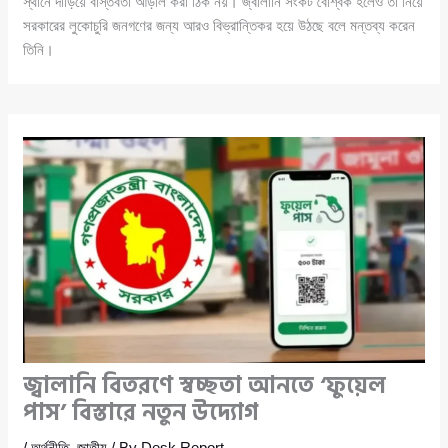
স্থানে দাঁড়িয়ে বাস্তবতা আড়াল করা ঠিক নয়। জ্বালানি সংকট বৈশ্বিক হলেও তা নিয়ে
সরকারের লুকোচুরি জনগণের জন্য আরও বিভ্রান্তিকর হয়ে উঠছে বলে মন্তব্য করেন
তিনি।
জ্বালানি বিতরণে স্বচ্ছতা আনতে ‘ফুয়েল
পাস’ বিস্তারে নতুন উদ্যোগ
/
অর্থনীতি
,
জাতীয়
/ By
Desk Report