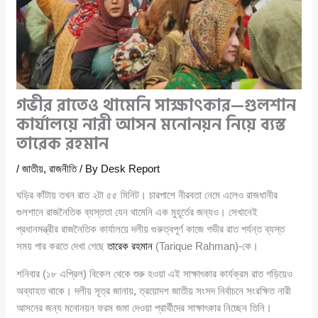
গভীর রাতেও থামেনি সাক্ষাৎকার—গুলশান
কার্যালয়ে নারী আসন মনোনয়ন নিয়ে ব্যস্ত
তারেক রহমান
/
জাতীয়
,
রাজনীতি
/ By
Desk Report
ঘড়ির কাঁটায় তখন রাত ২টা ৫৫ মিনিট। চারপাশে নীরবতা নেমে এলেও রাজধানীর
গুলশানে রাজনৈতিক ব্যস্ততা যেন থামেনি এক মুহূর্তের জন্যও। সেখানেই
প্রধানমন্ত্রীর রাজনৈতিক কার্যালয়ে দলীয় গুরুত্বপূর্ণ কাজে গভীর রাত পর্যন্ত ব্যস্ত
সময় পার করতে দেখা গেছে
তারেক রহমান
(Tarique Rahman)-কে।
শনিবার (১৮ এপ্রিল) বিকেল থেকে শুরু হওয়া এই সাক্ষাৎকার কার্যক্রম রাত গড়িয়েও
অব্যাহত থাকে। দলীয় সূত্র জানায়, ত্রয়োদশ জাতীয় সংসদ নির্বাচনে সংরক্ষিত নারী
আসনের জন্য মনোনয়ন ফরম জমা দেওয়া প্রার্থীদের সাক্ষাৎকার নিচ্ছেন তিনি।