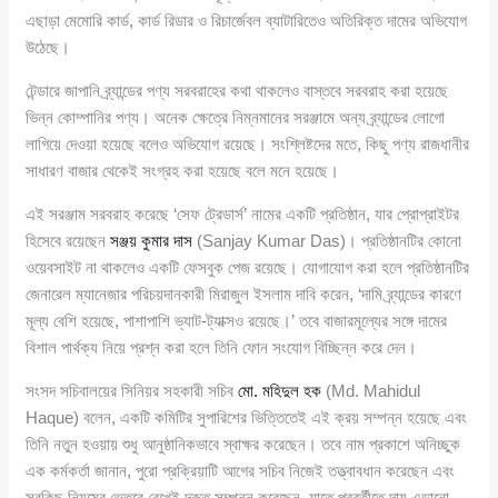
এছাড়া মেমোরি কার্ড, কার্ড রিডার ও রিচার্জেবল ব্যাটারিতেও অতিরিক্ত দামের অভিযোগ
উঠেছে।
টেন্ডারে জাপানি ব্র্যান্ডের পণ্য সরবরাহের কথা থাকলেও বাস্তবে সরবরাহ করা হয়েছে
ভিন্ন কোম্পানির পণ্য। অনেক ক্ষেত্রে নিম্নমানের সরঞ্জামে অন্য ব্র্যান্ডের লোগো
লাগিয়ে দেওয়া হয়েছে বলেও অভিযোগ রয়েছে। সংশ্লিষ্টদের মতে, কিছু পণ্য রাজধানীর
সাধারণ বাজার থেকেই সংগ্রহ করা হয়েছে বলে মনে হয়েছে।
এই সরঞ্জাম সরবরাহ করেছে ‘সেফ ট্রেডার্স’ নামের একটি প্রতিষ্ঠান, যার প্রোপ্রাইটর
হিসেবে রয়েছেন
সঞ্জয় কুমার দাস
(Sanjay Kumar Das)। প্রতিষ্ঠানটির কোনো
ওয়েবসাইট না থাকলেও একটি ফেসবুক পেজ রয়েছে। যোগাযোগ করা হলে প্রতিষ্ঠানটির
জেনারেল ম্যানেজার পরিচয়দানকারী মিরাজুল ইসলাম দাবি করেন, ‘দামি ব্র্যান্ডের কারণে
মূল্য বেশি হয়েছে, পাশাপাশি ভ্যাট-ট্যাক্সও রয়েছে।’ তবে বাজারমূল্যের সঙ্গে দামের
বিশাল পার্থক্য নিয়ে প্রশ্ন করা হলে তিনি ফোন সংযোগ বিচ্ছিন্ন করে দেন।
সংসদ সচিবালয়ের সিনিয়র সহকারী সচিব
মো. মহিদুল হক
(Md. Mahidul
Haque) বলেন, একটি কমিটির সুপারিশের ভিত্তিতেই এই ক্রয় সম্পন্ন হয়েছে এবং
তিনি নতুন হওয়ায় শুধু আনুষ্ঠানিকভাবে স্বাক্ষর করেছেন। তবে নাম প্রকাশে অনিচ্ছুক
এক কর্মকর্তা জানান, পুরো প্রক্রিয়াটি আগের সচিব নিজেই তত্ত্বাবধান করেছেন এবং
সবকিছু নিয়মের ভেতরে রেখেই দ্রুত সম্পন্ন করেছেন, যাতে পরবর্তীতে দায় এড়ানো