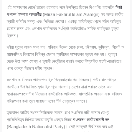
এই সাক্ষাৎকার বোর্ডে তারেক রহমানের সঙ্গে উপস্থিত ছিলেন বিএনপির মহাসচিব
মির্জা
ফখরুল ইসলাম আলমগীর
(Mirza Fakhrul Islam Alamgir) সহ দলের জাতীয়
স্থায়ী কমিটির সদস্য এবং সিনিয়র নেতারা। এছাড়া অতিরিক্ত প্রেস সচিব আতিকুর
রহমান রুমন এবং গুলশান কার্যালয়ের সংশ্লিষ্ট কর্মকর্তারাও সার্বিক কার্যক্রমে যুক্ত
ছিলেন।
দলীয় সূত্রে আরও জানা যায়, শনিবার বিকেল থেকে ঢাকা, চট্টগ্রাম, কুমিল্লা, সিলেট ও
ময়মনসিংহ বিভাগের বিভিন্ন জেলার প্রার্থীদের সাক্ষাৎকার গ্রহণ শুরু হয়। তৃণমূল
থেকে উঠে আসা যোগ্য ও ত্যাগী নেত্রীদের বাছাই করতে বিস্তারিত যাচাই-বাছাইয়ের
ওপর গুরুত্ব দিচ্ছেন দলীয় প্রধান।
গুলশান কার্যালয়ের পরিবেশেও ছিল ভিন্নমাত্রার প্রাণচাঞ্চল্য। গভীর রাত পর্যন্ত
প্রার্থীদের উপস্থিতিতে মুখর ছিল পুরো প্রাঙ্গণ। দেশের নানা প্রান্ত থেকে আসা
মনোনয়নপ্রত্যাশীরা নিজেদের রাজনৈতিক অভিজ্ঞতা, সাংগঠনিক অবদান এবং ভবিষ্যৎ
পরিকল্পনার কথা তুলে ধরেছেন দলের শীর্ষ নেতৃত্বের সামনে।
ত্রয়োদশ জাতীয় সংসদ নির্বাচনকে সামনে রেখে সংরক্ষিত নারী আসনে যোগ্য
প্রতিনিধিত্ব নিশ্চিত করতে বাড়তি গুরুত্ব দিচ্ছে
বাংলাদেশ জাতীয়তাবাদী দল
(Bangladesh Nationalist Party)। সেই লক্ষ্যেই দীর্ঘ সময় ধরে এই