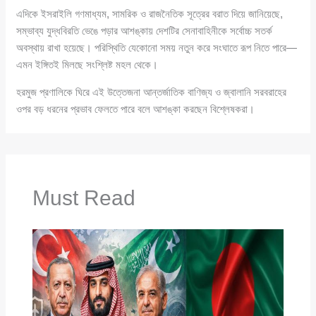
এদিকে ইসরাইলি গণমাধ্যম, সামরিক ও রাজনৈতিক সূত্রের বরাত দিয়ে জানিয়েছে,
সম্ভাব্য যুদ্ধবিরতি ভেঙে পড়ার আশঙ্কায় দেশটির সেনাবাহিনীকে সর্বোচ্চ সতর্ক
অবস্থায় রাখা হয়েছে। পরিস্থিতি যেকোনো সময় নতুন করে সংঘাতে রূপ নিতে পারে—
এমন ইঙ্গিতই মিলছে সংশ্লিষ্ট মহল থেকে।
হরমুজ প্রণালিকে ঘিরে এই উত্তেজনা আন্তর্জাতিক বাণিজ্য ও জ্বালানি সরবরাহের
ওপর বড় ধরনের প্রভাব ফেলতে পারে বলে আশঙ্কা করছেন বিশ্লেষকরা।
Must Read