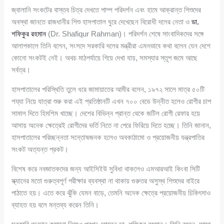
জ্বালানি সংকটের বাস্তব চিত্র দেখতে পাম্প পরিদর্শন এবং হামে আক্রান্ত শিশুদের
অবস্থা জানতে রাজধানীর শিশু হাসপাতাল ঘুরে দেখেছেন বিরোধী দলের নেতা ও
ডা.
শফিকুর রহমান
(Dr. Shafiqur Rahman)। পরিদর্শন শেষে সাংবাদিকদের সঙ্গে
আলাপকালে তিনি বলেন, সংসদে সরকারি দলের মন্ত্রীরা এমনভাবে কথা বলেন যেন দেশে
কোনো সংকটই নেই। অথচ মাঠপর্যায়ে গিয়ে দেখা যায়, সমস্যার স্তূপ জমে আছে
সর্বত্র।
হাসপাতালের পরিস্থিতি তুলে ধরে জামায়াতের আমীর বলেন, ১৯৭২ সালে মাত্র ৫০টি
শয্যা নিয়ে যাত্রা শুরু করা এই প্রতিষ্ঠানটি এখন ৭০০ বেডে উন্নীত হলেও রোগীর চাপ
সামাল দিতে হিমশিম খাচ্ছে। দেশের বিভিন্ন প্রান্ত থেকে জটিল রোগী রেফার হয়ে
আসায় অনেক ক্ষেত্রেই রোগীদের ভর্তি নিতে না পেরে ফিরিয়ে দিতে হচ্ছে। তিনি জানান,
হাসপাতালের পরিচ্ছন্নতা সন্তোষজনক হলেও অবকাঠামো ও প্রয়োজনীয় যন্ত্রপাতির
সংকট অত্যন্ত প্রকট।
বিশেষ করে নবজাতকদের জন্য আইসিইউ সুবিধা থাকলেও এমআরআই কিংবা সিটি
স্ক্যানের মতো গুরুত্বপূর্ণ পরীক্ষার ব্যবস্থা না থাকায় গুরুতর অসুস্থ শিশুদের বাইরে
পাঠাতে হয়। এতে করে ঝুঁকি যেমন বাড়ে, তেমনি অনেক ক্ষেত্রে প্রয়োজনীয় চিকিৎসাও
ব্যাহত হয় বলে মন্তব্য করেন তিনি।