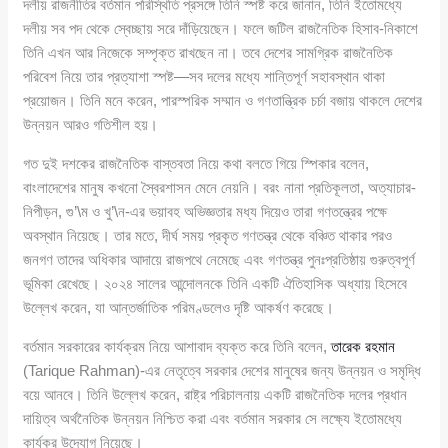
দলীয় রাজনীতির বর্তমান পরিস্থিতি প্রসঙ্গে তিনি স্পষ্ট করে জানান, তিনি ইতোমধ্যে
দলীয় সব পদ থেকে স্বেচ্ছায় সরে দাঁড়িয়েছেন। ফলে জটিল রাজনৈতিক হিসাব-নিকাশে
তিনি এখন আর নিজেকে সম্পৃক্ত রাখছেন না। তবে দেশের সামগ্রিক রাজনৈতিক
পরিবেশ নিয়ে তার প্রত্যাশা স্পষ্ট—সব দলের মধ্যে শান্তিপূর্ণ সহাবস্থান থাকা
প্রয়োজন। তিনি মনে করেন, পারস্পরিক সম্মান ও গণতান্ত্রিক চর্চা বজায় থাকলে দেশের
উন্নয়ন আরও গতিশীল হয়।
গত দুই দশকের রাজনৈতিক বাস্তবতা নিয়ে কথা বলতে গিয়ে স্পিকার বলেন,
বাংলাদেশের মানুষ কখনো স্বৈরশাসন মেনে নেয়নি। বরং নানা প্রতিকূলতা, অত্যাচার-
নিপীড়ন, গু’\ম ও খু’\ন-এর ভয়াবহ অভিজ্ঞতার মধ্য দিয়েও তারা গণতন্ত্রের পক্ষে
অবস্থান নিয়েছে। তার মতে, দীর্ঘ সময় প্রকৃত গণতন্ত্র থেকে বঞ্চিত থাকার পরও
জনগণ তাদের অধিকার আদায়ে রাজপথে নেমেছে এবং গণতন্ত্র পুনঃপ্রতিষ্ঠায় গুরুত্বপূর্ণ
ভূমিকা রেখেছে। ২০২৪ সালের আন্দোলনকে তিনি একটি ঐতিহাসিক অধ্যায় হিসেবে
উল্লেখ করেন, যা আন্তর্জাতিক পরিমণ্ডলেও দৃষ্টি আকর্ষণ করেছে।
বর্তমান সরকারের কার্যক্রম নিয়ে আশাবাদ ব্যক্ত করে তিনি বলেন,
তারেক রহমান
(Tarique Rahman)-এর নেতৃত্বে সরকার দেশের মানুষের জন্য উন্নয়ন ও সমৃদ্ধি
বয়ে আনবে। তিনি উল্লেখ করেন, রাষ্ট্র পরিচালনায় একটি রাজনৈতিক দলের প্রধান
দায়িত্ব অর্থনৈতিক উন্নয়ন নিশ্চিত করা এবং বর্তমান সরকার সে লক্ষ্যে ইতোমধ্যে
কার্যকর উদ্যোগ নিয়েছে।