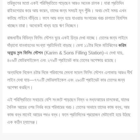
তরিকুলের মতো একই পরিস্থিতিতে পড়েছেন আরও অনেক চালক। যারা প্রতিদিন
রাইডশেয়ার করে আয় করেন, তাদের জন্য সময়ই মূল পুঁজি। অথচ সেই সময় এখন
কাটছে লাইনে দাঁড়িয়ে। ফলে আয় বন্ধ হয়ে যাওয়ায় সংসারের খরচ চালাতে হিমশিম
খাচ্ছেন তারা। অনেকেই বাধ্য হয়ে ঋণ নিচ্ছেন।
রাজধানীর বিভিন্ন ফিলিং স্টেশন ঘুরে একই চিত্র দেখা যাচ্ছে। তেলের জন্য লাইনে
দাঁড়ানো যানবাহনের সংখ্যা প্রতিদিনই বাড়ছে। বেলা ১১টার দিকে মতিঝিলের
করিম
অ্যান্ড সন্স ফিলিং স্টেশন
(Karim & Sons Filling Station)-এ দেখা যায়,
৪০৯টি মোটরসাইকেল এবং ২৭৯টি প্রাইভেট কার তেলের অপেক্ষায় রয়েছে।
অন্যদিকে বিকেল ৪টার দিকে পরিবাগের মেঘনা মডেল ফিলিং স্টেশন এলাকায় আরও দীর্ঘ
লাইন দেখা যায়—৭৭০টি মোটরসাইকেল এবং ২৯৩টি প্রাইভেট কার তেলের জন্য
অপেক্ষা করছিল।
এই পরিস্থিতিতে সবচেয়ে বেশি সংকটে পড়েছেন নিম্ন ও মধ্যআয়ের চালকেরা, যাদের
দৈনিক আয়ের ওপর নির্ভর করে পরিবারের খরচ। তেলের অভাবে তাদের কাজ বন্ধ, আর
কাজ বন্ধ মানেই আয়ের পথও বন্ধ। ফলে প্রতিদিনের প্রয়োজন মেটানোই হয়ে উঠছে
এক কঠিন চ্যালেঞ্জ।