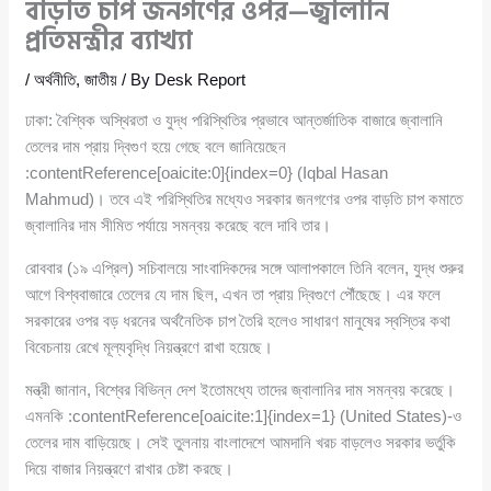
বাড়তি চাপ জনগণের ওপর—জ্বালানি
প্রতিমন্ত্রীর ব্যাখ্যা
/
অর্থনীতি
,
জাতীয়
/ By
Desk Report
ঢাকা: বৈশ্বিক অস্থিরতা ও যুদ্ধ পরিস্থিতির প্রভাবে আন্তর্জাতিক বাজারে জ্বালানি
তেলের দাম প্রায় দ্বিগুণ হয়ে গেছে বলে জানিয়েছেন
:contentReference[oaicite:0]{index=0} (Iqbal Hasan
Mahmud)। তবে এই পরিস্থিতির মধ্যেও সরকার জনগণের ওপর বাড়তি চাপ কমাতে
জ্বালানির দাম সীমিত পর্যায়ে সমন্বয় করেছে বলে দাবি তার।
রোববার (১৯ এপ্রিল) সচিবালয়ে সাংবাদিকদের সঙ্গে আলাপকালে তিনি বলেন, যুদ্ধ শুরুর
আগে বিশ্ববাজারে তেলের যে দাম ছিল, এখন তা প্রায় দ্বিগুণে পৌঁছেছে। এর ফলে
সরকারের ওপর বড় ধরনের অর্থনৈতিক চাপ তৈরি হলেও সাধারণ মানুষের স্বস্তির কথা
বিবেচনায় রেখে মূল্যবৃদ্ধি নিয়ন্ত্রণে রাখা হয়েছে।
মন্ত্রী জানান, বিশ্বের বিভিন্ন দেশ ইতোমধ্যে তাদের জ্বালানির দাম সমন্বয় করেছে।
এমনকি :contentReference[oaicite:1]{index=1} (United States)-ও
তেলের দাম বাড়িয়েছে। সেই তুলনায় বাংলাদেশে আমদানি খরচ বাড়লেও সরকার ভর্তুকি
দিয়ে বাজার নিয়ন্ত্রণে রাখার চেষ্টা করছে।