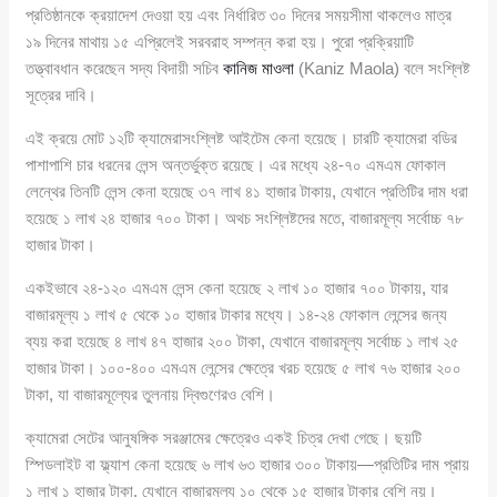
প্রতিষ্ঠানকে ক্রয়াদেশ দেওয়া হয় এবং নির্ধারিত ৩০ দিনের সময়সীমা থাকলেও মাত্র
১৯ দিনের মাথায় ১৫ এপ্রিলেই সরবরাহ সম্পন্ন করা হয়। পুরো প্রক্রিয়াটি
তত্ত্বাবধান করেছেন সদ্য বিদায়ী সচিব
কানিজ মাওলা
(Kaniz Maola) বলে সংশ্লিষ্ট
সূত্রের দাবি।
এই ক্রয়ে মোট ১২টি ক্যামেরাসংশ্লিষ্ট আইটেম কেনা হয়েছে। চারটি ক্যামেরা বডির
পাশাপাশি চার ধরনের লেন্স অন্তর্ভুক্ত রয়েছে। এর মধ্যে ২৪-৭০ এমএম ফোকাল
লেন্থের তিনটি লেন্স কেনা হয়েছে ৩৭ লাখ ৪১ হাজার টাকায়, যেখানে প্রতিটির দাম ধরা
হয়েছে ১ লাখ ২৪ হাজার ৭০০ টাকা। অথচ সংশ্লিষ্টদের মতে, বাজারমূল্য সর্বোচ্চ ৭৮
হাজার টাকা।
একইভাবে ২৪-১২০ এমএম লেন্স কেনা হয়েছে ২ লাখ ১০ হাজার ৭০০ টাকায়, যার
বাজারমূল্য ১ লাখ ৫ থেকে ১০ হাজার টাকার মধ্যে। ১৪-২৪ ফোকাল লেন্সের জন্য
ব্যয় করা হয়েছে ৪ লাখ ৪৭ হাজার ২০০ টাকা, যেখানে বাজারমূল্য সর্বোচ্চ ১ লাখ ২৫
হাজার টাকা। ১০০-৪০০ এমএম লেন্সের ক্ষেত্রে খরচ হয়েছে ৫ লাখ ৭৬ হাজার ২০০
টাকা, যা বাজারমূল্যের তুলনায় দ্বিগুণেরও বেশি।
ক্যামেরা সেটের আনুষঙ্গিক সরঞ্জামের ক্ষেত্রেও একই চিত্র দেখা গেছে। ছয়টি
স্পিডলাইট বা ফ্ল্যাশ কেনা হয়েছে ৬ লাখ ৬৩ হাজার ৩০০ টাকায়—প্রতিটির দাম প্রায়
১ লাখ ১ হাজার টাকা, যেখানে বাজারমূল্য ১০ থেকে ১৫ হাজার টাকার বেশি নয়।