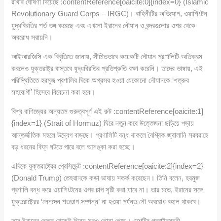
রাখার ঘোষণা দিয়েছে :contentReference[oaicite:0]{index=0} (Islamic
Revolutionary Guard Corps – IRGC)। বাহিনীটির অভিযোগ, ওয়াশিংটন
যুদ্ধবিরতির শর্ত ভঙ্গ করেছে এবং এখনো ইরানের নৌযান ও বন্দরগুলোর ওপর থেকে
অবরোধ সরায়নি।
আইআরজিসি এক বিবৃতিতে জানায়, সীমিতভাবে কয়েকটি নৌযান প্রণালিটি অতিক্রম
করলেও যুক্তরাষ্ট্র বাস্তবে যুদ্ধবিরতির প্রতিশ্রুতি রক্ষা করেনি। তাদের ভাষায়, এই
পরিস্থিতিতে হরমুজ প্রণালির দিকে অগ্রসর হওয়া যেকোনো নৌযানকে ‘শত্রুর
সহযোগী’ হিসেবে বিবেচনা করা হবে।
বিশ্ব বাণিজ্যের অন্যতম গুরুত্বপূর্ণ এই রুট :contentReference[oaicite:1]
{index=1} (Strait of Hormuz) ঘিরে নতুন করে উত্তেজনা ছড়িয়ে পড়ায়
আন্তর্জাতিক মহলে উদ্বেগ বাড়ছে। প্রণালিটি বন্ধ থাকলে বৈশ্বিক জ্বালানি সরবরাহে
বড় ধরনের বিঘ্ন ঘটতে পারে বলে আশঙ্কা করা হচ্ছে।
এদিকে যুক্তরাষ্ট্রের প্রেসিডেন্ট :contentReference[oaicite:2]{index=2}
(Donald Trump) তেহরানকে কড়া ভাষায় সতর্ক করেছেন। তিনি বলেন, হরমুজ
প্রণালি বন্ধ করে ওয়াশিংটনের ওপর চাপ সৃষ্টি করা যাবে না। তার মতে, ইরানের সঙ্গে
যুক্তরাষ্ট্রের ‘লেনদেন শতভাগ সম্পন্ন’ না হওয়া পর্যন্ত নৌ অবরোধ বহাল থাকবে।
তবে ইরানের ভেতর থেকেই ভিন্ন সুরও শোনা গেছে। দেশটির পররাষ্ট্রমন্ত্রী