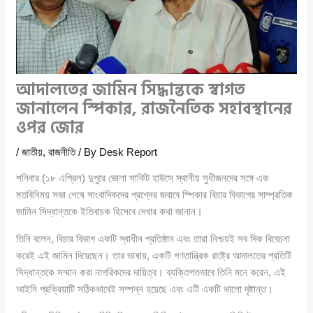
আদালতের জামিন সিদ্ধান্তকে স্বাগত
জানালেন স্পিকার, রাজনৈতিক সহাবস্থানের
ওপর জোর
/
জাতীয়
,
রাজনীতি
/ By
Desk Report
শনিবার (১৮ এপ্রিল) দুপুরে ভোলা সার্কিট হাউসে স্থানীয় সুধীজনদের সঙ্গে এক
মতবিনিময় সভা শেষে সাংবাদিকদের প্রশ্নের জবাবে স্পিকার বিচার বিভাগের সাম্প্রতিক
জামিন সিদ্ধান্তকে ইতিবাচক হিসেবে দেখার কথা জানান।
তিনি বলেন, বিচার বিভাগ একটি স্বাধীন প্রতিষ্ঠান এবং তারা নিশ্চয়ই সব দিক বিবেচনা
করেই এই জামিন দিয়েছেন। তার ভাষায়, একটি গণতান্ত্রিক রাষ্ট্রে আদালতের প্রতিটি
সিদ্ধান্তকে সম্মান করা নাগরিকদের দায়িত্ব। ব্যক্তিগতভাবে তিনি মনে করেন, এই
আইনি প্রক্রিয়াটি সঠিকভাবেই সম্পন্ন হয়েছে এবং এটি একটি ভালো দৃষ্টান্ত।