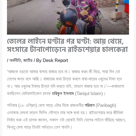
তেলের লাইনে ঘণ্টার পর ঘণ্টা: আয় থেমে,
সংসারে টানাপোড়েনে রাইডশেয়ার চালকেরা
/
অর্থনীতি
,
জাতীয়
/ By
Desk Report
‘আজকে হয়তো আমার বাসায় বাজার হবে না। বাজার করব কী দিয়ে, সারা দিন তো
তেলের জন্য বসে আছি। বাজারের কথা চিন্তা করলে বাবা-মায়ের ওষুধের টাকা হবে
না। আর ওষুদের টাকার চিন্তা যদি করতে যাই, তাহলে বাজার হবে না।’—কথাগুলো
বলছিলেন মোটরসাইকেল চালক
তরিকুল ইসলাম
(Tariqul Islam)।
শনিবার (১৮ এপ্রিল) বেলা সাড়ে ৩টার দিকে রাজধানীর
পরিবাগ
(Paribagh)
এলাকার মেঘনা মডেল ফিলিং স্টেশনে তার সঙ্গে কথা হয়। রাইডশেয়ার করে জীবিকা
নির্বাহ করা এই চালক জানান, সকাল ৭টা থেকেই তিনি তেলের লাইনে দাঁড়িয়ে আছেন,
কিন্তু বেলা সাড়ে তিনটা পর্যন্তও তেল পাননি।