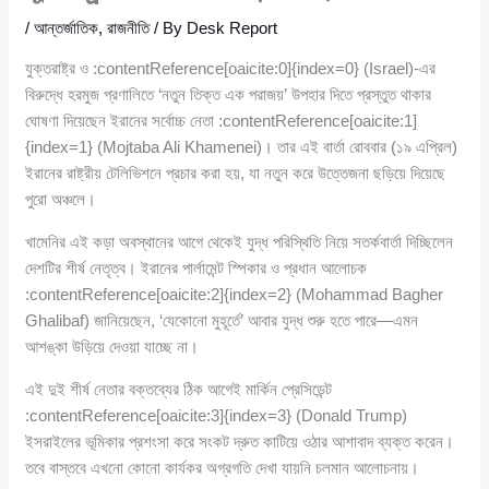
/
আন্তর্জাতিক
,
রাজনীতি
/ By
Desk Report
যুক্তরাষ্ট্র ও :contentReference[oaicite:0]{index=0} (Israel)-এর
বিরুদ্ধে হরমুজ প্রণালিতে ‘নতুন তিক্ত এক পরাজয়’ উপহার দিতে প্রস্তুত থাকার
ঘোষণা দিয়েছেন ইরানের সর্বোচ্চ নেতা :contentReference[oaicite:1]
{index=1} (Mojtaba Ali Khamenei)। তার এই বার্তা রোববার (১৯ এপ্রিল)
ইরানের রাষ্ট্রীয় টেলিভিশনে প্রচার করা হয়, যা নতুন করে উত্তেজনা ছড়িয়ে দিয়েছে
পুরো অঞ্চলে।
খামেনির এই কড়া অবস্থানের আগে থেকেই যুদ্ধ পরিস্থিতি নিয়ে সতর্কবার্তা দিচ্ছিলেন
দেশটির শীর্ষ নেতৃত্ব। ইরানের পার্লামেন্ট স্পিকার ও প্রধান আলোচক
:contentReference[oaicite:2]{index=2} (Mohammad Bagher
Ghalibaf) জানিয়েছেন, ‘যেকোনো মুহূর্তে’ আবার যুদ্ধ শুরু হতে পারে—এমন
আশঙ্কা উড়িয়ে দেওয়া যাচ্ছে না।
এই দুই শীর্ষ নেতার বক্তব্যের ঠিক আগেই মার্কিন প্রেসিডেন্ট
:contentReference[oaicite:3]{index=3} (Donald Trump)
ইসরাইলের ভূমিকার প্রশংসা করে সংকট দ্রুত কাটিয়ে ওঠার আশাবাদ ব্যক্ত করেন।
তবে বাস্তবে এখনো কোনো কার্যকর অগ্রগতি দেখা যায়নি চলমান আলোচনায়।