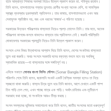
হামে আক্রান্ত শিশুদের অবস্থা নিয়েও উদ্বেগ প্রকাশ করেন ডা. শফিকুর রহমান।
তিনি বলেন, হাসপাতালের শয্যার তুলনায় রোগীর সংখ্যা অনেক বেশি, যা সামগ্রিক
স্বাস্থ্য ব্যবস্থার দুরবস্থারই প্রতিফলন। তার ভাষায়, হাসপাতালগুলো এখন আর
সেবামূলক প্রতিষ্ঠান নয়, বরং এক ধরনের ‘বাজার’-এ পরিণত হয়েছে।
সরকারের উন্নয়ন পরিকল্পনার বাস্তবতা নিয়েও প্রশ্ন তোলেন তিনি। তার মতে, অনেক
পরিকল্পনা কাগজে-কলমে থাকলেও বাস্তবে তার প্রতিফলন নেই। জরুরি পরিস্থিতি
মোকাবেলায় সরকারের প্রস্তুতি নিয়েও তিনি উদ্বেগ প্রকাশ করেন।
সংসদে এসব বিষয় উত্থাপনের আশ্বাস দিয়ে তিনি বলেন, দেশের সংকটময় বাস্তবতা
তুলে ধরা জরুরি। অথচ সংসদে সরকারি দলের বক্তব্য শুনলে মনে হয় সবকিছু
স্বাভাবিক রয়েছে—যা বাস্তবতার সঙ্গে সঙ্গতিপূর্ণ নয়।
এদিকে সকালে
সোনার বাংলা ফিলিং স্টেশন
(Sonar Bangla Filling Station)
পরিদর্শন শেষে তিনি বলেন, জ্বালানি সংকট একটি বৈশ্বিক সমস্যা হলেও তা নিয়ে
স্বচ্ছতা থাকা জরুরি। বাস্তব চিত্র তুলে ধরে তিনি জানান, আগে যেখানে একটি পাম্প
তিন গাড়ি তেল পেত, এখন পাচ্ছে মাত্র এক গাড়ি। অর্থাৎ চাহিদার এক-তৃতীয়াংশ
সরবরাহ করা হচ্ছে, যা সংকটকে আরও তীব্র করছে।
সংসদ সদস্যদের ভূমিকার সমালোচনা করে তিনি বলেন, জাতীয় সংসদের মতো গুরুত্বপূর্ণ