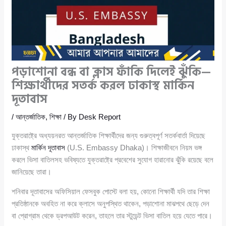
পড়াশোনা বন্ধ বা ক্লাস ফাঁকি দিলেই ঝুঁকি—
শিক্ষার্থীদের সতর্ক করল ঢাকাস্থ মার্কিন
দূতাবাস
/
আন্তর্জাতিক
,
শিক্ষা
/ By
Desk Report
যুক্তরাষ্ট্রে অধ্যয়নরত আন্তর্জাতিক শিক্ষার্থীদের জন্য গুরুত্বপূর্ণ সতর্কবার্তা দিয়েছে
ঢাকাস্থ
মার্কিন দূতাবাস
(U.S. Embassy Dhaka)। শিক্ষাজীবনে নিয়ম ভঙ্গ
করলে ভিসা বাতিলসহ ভবিষ্যতে যুক্তরাষ্ট্রে প্রবেশের সুযোগ হারানোর ঝুঁকি রয়েছে বলে
জানিয়েছে তারা।
শনিবার দূতাবাসের অফিসিয়াল ফেসবুক পোস্টে বলা হয়, কোনো শিক্ষার্থী যদি তার শিক্ষা
প্রতিষ্ঠানকে অবহিত না করে ক্লাসে অনুপস্থিত থাকেন, পড়াশোনা মাঝপথে ছেড়ে দেন
বা প্রোগ্রাম থেকে ড্রপআউট করেন, তাহলে তার স্টুডেন্ট ভিসা বাতিল হয়ে যেতে পারে।