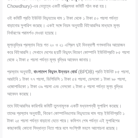
Chowdhury)-এর নেতৃত্বে একটি মন্ত্রিসভা কমিটি গঠন করা হয়।
ওই কমিটি প্রতি ইউনিট বিদ্যুতের দাম ১ টাকা থেকে ১ টাকা ৫০ পয়সা পর্যন্ত
বাড়ানোর সুপারিশ করেছে। একই সঙ্গে নিয়ম অনুযায়ী বিইআরসির মাধ্যমে মূল্য
নির্ধারণের পরামর্শও দেওয়া হয়েছে।
মূল্যবৃদ্ধির প্রস্তাব নিয়ে গত ২০ ও ২১ এপ্রিল দুই দিনব্যাপী গণশুনানির আয়োজন
করে বিইআরসি। সেখানে দেশের ছয়টি বিদ্যুৎ বিতরণ কোম্পানি ইউনিটপ্রতি ৮৫ পয়সা
থেকে ২ টাকা ৫ পয়সা পর্যন্ত মূল্য বৃদ্ধির আবেদন জানায়।
প্রস্তাব অনুযায়ী,
বাংলাদেশ বিদ্যুৎ উন্নয়ন বোর্ড
(BPDB) প্রতি ইউনিট ৮৫ পয়সা,
আরইবি ১ টাকা ৭৭ পয়সা, ডিপিডিসি ১ টাকা ৫৪ পয়সা, ডেসকো ১ টাকা ৯৮ পয়সা,
ওজোপাডিকো ১ টাকা ৩৯ পয়সা এবং নেসকো ২ টাকা ৫ পয়সা পর্যন্ত মূল্য বৃদ্ধির
আবেদন করেছে।
তবে বিইআরসির কারিগরি কমিটি তুলনামূলক একটি মধ্যমপন্থী সুপারিশ করেছে।
তাদের প্রস্তাব অনুযায়ী, বিতরণ কোম্পানিগুলোর বিদ্যুতের দাম গড়ে ইউনিটপ্রতি ১
টাকা ২৫ পয়সা পর্যন্ত বাড়ানো যেতে পারে। কমিশন শেষ পর্যন্ত এই সুপারিশের
কাছাকাছি কোনো সিদ্ধান্ত নিতে পারে বলে সংশ্লিষ্ট মহলে আলোচনা রয়েছে।