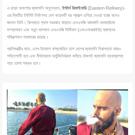
এ ছাড়া অফশোর জ্বালানি অনুসন্ধান,
ইস্টার্ন রিফাইনারি
(Eastern Refinery)-
এর দ্বিতীয় ইউনিট নির্মাণসহ বেশ কয়েকটি বড় প্রকল্প এগিয়ে নেওয়া হচ্ছে বলেও
জানান তিনি। শিল্পখাতে গ্যাস সরবরাহ বাড়াতে এলএনজি আমদানি অবকাঠামো
সম্প্রসারণ এবং নতুন ভাসমান এলএনজি টার্মিনাল (এফএসআরইউ) স্থাপনের
পরিকল্পনাও সরকারের রয়েছে।
প্রতিমন্ত্রীর মতে, এসব উদ্যোগ বাস্তবায়িত হলে দেশের জ্বালানি নিরাপত্তা আরও
শক্তিশালী হবে এবং দীর্ঘমেয়াদে ভর্তুকিনির্ভরতা কমিয়ে টেকসই জ্বালানি ব্যবস্থাপনা
গড়ে তোলা সম্ভব হবে।