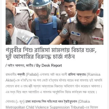
পল্লবীর শিশু রামিসা মামলায় বিচার শুরু,
দুই আসামির বিরুদ্ধে চার্জ গঠন
/
আইন আদালত
,
জাতীয়
/ By
Desk Report
রাজধানীর
পল্লবী
(Pallabi) এলাকায় আট বছর বয়সী
রামিসা আক্তার
(Ramisa
Akter)-কে ধ’\র্ষ’\ণের পর গলা কেটে হ’\ত্যার ঘটনায় দায়ের করা মামলায় দুই আসামি
সোহেল রানা ও তার স্ত্রী স্বপ্না আক্তারের বিরুদ্ধে অভিযোগ গঠন করেছেন আদালত।
এর মধ্য দিয়ে বহুল আলোচিত এ মামলার আনুষ্ঠানিক বিচার কার্যক্রম শুরু হয়েছে।
সোমবার (১ জুন)
ঢাকা মহানগর শিশু সহিংসতা দমন ট্রাইব্যুনাল
(Dhaka
Metropolitan Child Violence Suppression Tribunal)-এর বিচারক