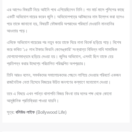
এর আগেও বিষয়টি নিয়ে আইনি পথে এগিয়েছিলেন তিনি। গত মার্চ মাসে পুলিশের কাছে
একটি অভিযোগ দায়ের করেন জুলি। অভিযোগপত্রে আটজনের নাম উল্লেখ করা হলেও
পরে তাকে জানানো হয়, বিষয়টি ফৌজদারি অপরাধের পরিবর্তে দেওয়ানি মানহানির
আওতায় পড়ে।
এদিকে অভিযোগ দায়েরের পর নতুন করে তাকে ঘিরে নানা বিতর্ক ছড়িয়ে পড়ে। বিশেষ
করে কথিত ‘১৫ লাখ টাকার কিডনি কেলেঙ্কারি’ সংক্রান্ত বিভিন্ন দাবি সামাজিক
যোগাযোগমাধ্যমে ছড়িয়ে দেওয়া হয়। জুলির অভিযোগ, এসবই ছিল তাকে হেয়
প্রতিপন্ন করার উদ্দেশ্যে পরিচালিত পরিকল্পিত অপপ্রচার।
তিনি আরও বলেন, সমর্থকদের সমালোচকদের পেছনে লাগিয়ে দেওয়ার পরিবর্তে একজন
রাজনৈতিক নেতা হিসেবে বিজয়ের উচিত জনগণের কল্যাণে মনোযোগ দেওয়া।
তবে এ বিষয়ে এখন পর্যন্ত থালাপতি বিজয় কিংবা তার দলের পক্ষ থেকে কোনো
আনুষ্ঠানিক প্রতিক্রিয়া পাওয়া যায়নি।
সূত্র:
বলিউড লাইফ
(Bollywood Life)