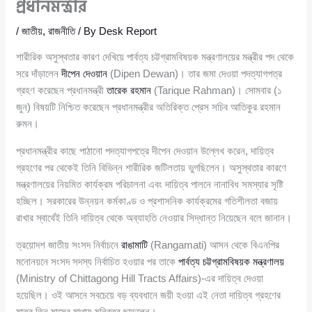
প্রধানমন্ত্রীর
/
জাতীয়
,
রাজনীতি
/ By
Desk Report
শারীরিক অসুস্থতার কারণ দেখিয়ে পার্বত্য চট্টগ্রামবিষয়ক মন্ত্রণালয়ের মন্ত্রীর পদ থেকে
সরে দাঁড়ালেন
দীপেন দেওয়ান
(Dipen Dewan)। তার জমা দেওয়া পদত্যাগপত্র
গ্রহণ করেছেন প্রধানমন্ত্রী
তারেক রহমান
(Tarique Rahman)। সোমবার (১
জুন) বিষয়টি নিশ্চিত করেছেন প্রধানমন্ত্রীর অতিরিক্ত প্রেস সচিব আতিকুর রহমান
রুমন।
প্রধানমন্ত্রীর কাছে পাঠানো পদত্যাগপত্রে দীপেন দেওয়ান উল্লেখ করেন, দায়িত্ব
গ্রহণের পর থেকেই তিনি বিভিন্ন শারীরিক জটিলতায় ভুগছিলেন। অসুস্থতার কারণে
মন্ত্রণালয়ের নিয়মিত কার্যক্রম পরিচালনা এবং দায়িত্ব পালনে নানাবিধ সমস্যার সৃষ্টি
হচ্ছিল। সরকারের উন্নয়ন কর্মকাণ্ড ও প্রশাসনিক কার্যক্রমের গতিশীলতা বজায়
রাখার স্বার্থেই তিনি দায়িত্ব থেকে অব্যাহতি নেওয়ার সিদ্ধান্ত নিয়েছেন বলে জানান।
ত্রয়োদশ জাতীয় সংসদ নির্বাচনে
রাঙামাটি
(Rangamati) আসন থেকে বিএনপির
মনোনয়নে সংসদ সদস্য নির্বাচিত হওয়ার পর তাকে
পার্বত্য চট্টগ্রামবিষয়ক মন্ত্রণালয়
(Ministry of Chittagong Hill Tracts Affairs)-এর দায়িত্ব দেওয়া
হয়েছিল। ওই আসনে সবচেয়ে বড় ব্যবধানে জয়ী হওয়া এই নেতা দায়িত্ব গ্রহণের
মাত্র তিন মাসের মাথায় মন্ত্রিত্ব ছাড়লেন।