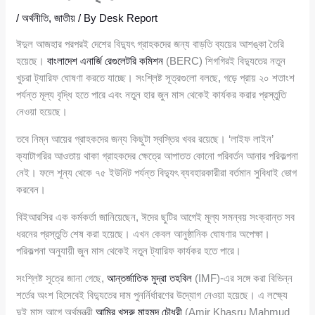
/
অর্থনীতি
,
জাতীয়
/ By
Desk Report
ঈদুল আজহার পরপরই দেশের বিদ্যুৎ গ্রাহকদের জন্য বাড়তি ব্যয়ের আশঙ্কা তৈরি
হয়েছে।
বাংলাদেশ এনার্জি রেগুলেটরি কমিশন
(BERC) শিগগিরই বিদ্যুতের নতুন
খুচরা ট্যারিফ ঘোষণা করতে যাচ্ছে। সংশ্লিষ্ট সূত্রগুলো বলছে, গড়ে প্রায় ২০ শতাংশ
পর্যন্ত মূল্য বৃদ্ধি হতে পারে এবং নতুন হার জুন মাস থেকেই কার্যকর করার প্রস্তুতি
নেওয়া হয়েছে।
তবে নিম্ন আয়ের গ্রাহকদের জন্য কিছুটা স্বস্তির খবর রয়েছে। ‘লাইফ লাইন’
ক্যাটাগরির আওতায় থাকা গ্রাহকদের ক্ষেত্রে আপাতত কোনো পরিবর্তন আনার পরিকল্পনা
নেই। ফলে শূন্য থেকে ৭৫ ইউনিট পর্যন্ত বিদ্যুৎ ব্যবহারকারীরা বর্তমান সুবিধাই ভোগ
করবেন।
বিইআরসির এক কর্মকর্তা জানিয়েছেন, ঈদের ছুটির আগেই মূল্য সমন্বয় সংক্রান্ত সব
ধরনের প্রস্তুতি শেষ করা হয়েছে। এখন কেবল আনুষ্ঠানিক ঘোষণার অপেক্ষা।
পরিকল্পনা অনুযায়ী জুন মাস থেকেই নতুন ট্যারিফ কার্যকর হতে পারে।
সংশ্লিষ্ট সূত্রে জানা গেছে,
আন্তর্জাতিক মুদ্রা তহবিল
(IMF)-এর সঙ্গে করা বিভিন্ন
শর্তের অংশ হিসেবেই বিদ্যুতের দাম পুনর্নির্ধারণের উদ্যোগ নেওয়া হয়েছে। এ লক্ষ্যে
দুই মাস আগে অর্থমন্ত্রী
আমির খসরু মাহমুদ চৌধুরী
(Amir Khasru Mahmud