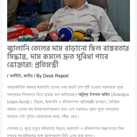
জ্বালানি তেলের দাম বাড়ানো ছিল বাস্তবতার
সিদ্ধান্ত, দাম কমলে দ্রুত সুবিধা পাবে
ভোক্তারা: প্রতিমন্ত্রী
/
অর্থনীতি
,
জাতীয়
/ By
Desk Report
আন্তর্জাতিক বাজারে জ্বালানি তেলের ওপর বাড়তি চাপ সৃষ্টি হওয়ায় সরকারকে মূল্য
সমন্বয়ের সিদ্ধান্ত নিতে হয়েছে বলে জানিয়েছেন
অনিন্দ্য ইসলাম অমিত
(Anindya
Islam Amit)। বিদ্যুৎ, জ্বালানি ও খনিজসম্পদ প্রতিমন্ত্রী বলেছেন, বৈশ্বিক
বাজারে তেলের দাম উল্লেখযোগ্যভাবে কমে এলে সরকারও দ্রুত মূল্য সমন্বয়ের
মাধ্যমে সেই সুবিধা ভোক্তাদের কাছে পৌঁছে দেবে।
সোমবার (১ জুন) দুপুরে সচিবালয়ে বিদ্যুৎ, জ্বালানি ও খনিজসম্পদ মন্ত্রণালয়ে নিজ
দপ্তরে সাংবাদিকদের সঙ্গে আলাপকালে তিনি এসব কথা বলেন।