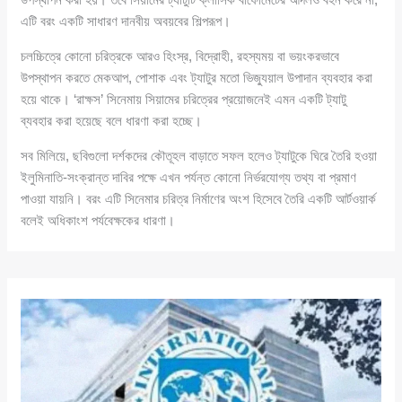
এটি বরং একটি সাধারণ দানবীয় অবয়বের শিল্পরূপ।
চলচ্চিত্রে কোনো চরিত্রকে আরও হিংস্র, বিদ্রোহী, রহস্যময় বা ভয়ংকরভাবে
উপস্থাপন করতে মেকআপ, পোশাক এবং ট্যাটুর মতো ভিজ্যুয়াল উপাদান ব্যবহার করা
হয়ে থাকে। ‘রাক্ষস’ সিনেমায় সিয়ামের চরিত্রের প্রয়োজনেই এমন একটি ট্যাটু
ব্যবহার করা হয়েছে বলে ধারণা করা হচ্ছে।
সব মিলিয়ে, ছবিগুলো দর্শকদের কৌতূহল বাড়াতে সফল হলেও ট্যাটুকে ঘিরে তৈরি হওয়া
ইলুমিনাতি-সংক্রান্ত দাবির পক্ষে এখন পর্যন্ত কোনো নির্ভরযোগ্য তথ্য বা প্রমাণ
পাওয়া যায়নি। বরং এটি সিনেমার চরিত্র নির্মাণের অংশ হিসেবে তৈরি একটি আর্টওয়ার্ক
বলেই অধিকাংশ পর্যবেক্ষকের ধারণা।