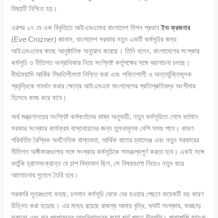
বিষয়টি নিশ্চিত হয়।
এরপর ২৭ মে এক বিবৃতিতে আইএমএফের বাংলাদেশ মিশন প্রধান
ইভ ক্রজনার
(Eve Crozner) জানান, বাংলাদেশ সরকার নতুন একটি কর্মসূচির জন্য
আইএমএফের কাছে আনুষ্ঠানিক অনুরোধ করেছে। তিনি বলেন, বাংলাদেশের সংস্কার
কর্মসূচি ও নীতিগত অগ্রাধিকার নিয়ে সংশ্লিষ্ট কর্তৃপক্ষের সঙ্গে আলোচনা চলছে।
দীর্ঘমেয়াদি আর্থিক স্থিতিশীলতা নিশ্চিত করা এবং শক্তিশালী ও অন্তর্ভুক্তিমূলক
প্রবৃদ্ধিকে সমর্থন করার ক্ষেত্রে আইএমএফ বাংলাদেশের প্রতিশ্রুতিবদ্ধ অংশীদার
হিসেবে কাজ করে যাবে।
অর্থ মন্ত্রণালয়ের সংশ্লিষ্ট কর্মকর্তাদের ভাষ্য অনুযায়ী, নতুন কর্মসূচিতে গেলে বর্তমান
সরকার সংস্কার কার্যক্রম বাস্তবায়নের জন্য তুলনামূলক বেশি সময় পাবে। কারণ
পরিবর্তিত বৈশ্বিক অর্থনৈতিক বাস্তবতা, আর্থিক খাতের চ্যালেঞ্জ এবং নতুন সরকারের
নীতিগত অঙ্গীকারগুলোর সঙ্গে সংস্কার কর্মসূচিকে সামঞ্জস্যপূর্ণ করতে হবে। একই সঙ্গে
ভর্তুকি হ্রাসসংক্রান্ত যে চাপ বিদ্যমান ছিল, সে বিষয়গুলো নিয়েও নতুন করে
আলোচনার সুযোগ তৈরি হবে।
সরকারি সূত্রগুলো বলছে, চলমান কর্মসূচি থেকে বের হওয়ার পেছনে কয়েকটি বড় কারণ
চিহ্নিত করা হয়েছে। এর মধ্যে রয়েছে রাজস্ব আদায় বৃদ্ধি, ভ্যাট সংস্কার, করছাড়
কমানো এবং কর প্রশাসনের আধুনিকায়নের মতো শর্ত পূরণে ধীরগতি। পাশাপাশি ব্যাংক