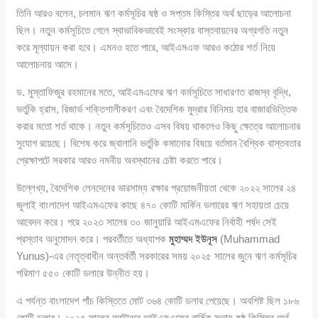
তিনি আরও বলেন, চলমান ঋণ কর্মসূচির ষষ্ঠ ও সপ্তম কিস্তির অর্থ ছাড়ের আলোচনা
ছিল। নতুন কর্মসূচিতে গেলে স্বাভাবিকভাবেই সংস্কার বাস্তবায়নের অগ্রগতি নতুন
করে মূল্যায়ন করা হবে। এমনও হতে পারে, আইএমএফ আরও কঠোর শর্ত নিয়ে
আলোচনায় আসে।
ড. মুস্তাফিজুর রহমানের মতে, আইএমএফের ঋণ কর্মসূচিতে সাধারণত রাজস্ব বৃদ্ধি,
ভর্তুকি হ্রাস, রিজার্ভ শক্তিশালীকরণ এবং বৈদেশিক মুদ্রার বিনিময় হার বাজারভিত্তিক
করার মতো শর্ত থাকে। নতুন কর্মসূচিতেও এসব বিষয় থাকলেও কিছু ক্ষেত্রে আলোচনার
সুযোগ রয়েছে। বিশেষ করে জ্বালানি ভর্তুকি কমানোর বিষয়ে বর্তমান বৈশ্বিক বাস্তবতার
প্রেক্ষাপটে সরকার আরও নমনীয় অবস্থানের চেষ্টা করতে পারে।
উল্লেখ্য, বৈদেশিক লেনদেনের ভারসাম্য রক্ষার প্রয়োজনীয়তা থেকে ২০২২ সালের ২৪
জুলাই বাংলাদেশ আইএমএফের কাছে ৪৭০ কোটি মার্কিন ডলারের ঋণ সহায়তা চেয়ে
আবেদন করে। পরে ২০২৩ সালের ৩০ জানুয়ারি আইএমএফের নির্বাহী পর্ষদ সেই
প্রস্তাব অনুমোদন করে। পরবর্তীতে অধ্যাপক
মুহাম্মদ ইউনূস
(Muhammad
Yunus)-এর নেতৃত্বাধীন অন্তর্বর্তী সরকারের সময় ২০২৫ সালের জুনে ঋণ কর্মসূচির
পরিমাণ ৫৫০ কোটি ডলারে উন্নীত হয়।
এ পর্যন্ত বাংলাদেশ পাঁচ কিস্তিতে মোট ৩৬৪ কোটি ডলার পেয়েছে। অবশিষ্ট ছিল ১৮৬
কোটি ডলার। ২০২৫ সালের অক্টোবরে আইএমএফের বার্ষিক সভায় ষষ্ঠ কিস্তির অর্থ