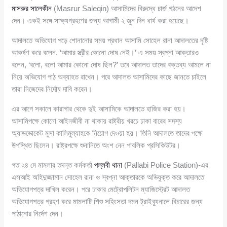
মাসরুর সালেকীন
(Masrur Saleqin) আসামিদের বিরুদ্ধে চার্জ গঠনের আদেশ
দেন। একই সঙ্গে সাক্ষ্যগ্রহণের জন্য আগামী ২ জুন দিন ধার্য করা হয়েছে।
আদালতে অভিযোগ পড়ে শোনানোর সময় প্রধান আসামি সোহেল রানা আদালতের দৃষ্টি
আকর্ষণ করে বলেন, ‘আমার স্ত্রীর কোনো দোষ নেই।’ এ সময় স্বপ্না আক্তারও
বলেন, ‘বলো, বলো আমার কোনো দোষ ছিল?’ তবে আদালত তাদের বক্তব্য আমলে না
নিয়ে অভিযোগ পাঠ অব্যাহত রাখেন। পরে আদালত আসামিদের কাছে জানতে চাইলে
তারা নিজেদের নির্দোষ দাবি করেন।
এর আগে সকালে কারাগার থেকে দুই আসামিকে আদালতে হাজির করা হয়।
আসামিপক্ষে কোনো আইনজীবী না থাকায় রাষ্ট্রীয় খরচে ঢাকা বারের সদস্য
অ্যাডভোকেট মুসা কালিমুল্যাহকে নিয়োগ দেওয়া হয়। তিনি আদালতে তাদের পক্ষে
উপস্থিত ছিলেন। রাষ্ট্রপক্ষে শুনানিতে অংশ নেন পাবলিক প্রসিকিউটর।
গত ২৪ মে মামলার তদন্ত কর্মকর্তা
পল্লবী থানা
(Pallabi Police Station)-এর
এসআই অহিদুজ্জামান সোহেল রানা ও স্বপ্না আক্তারকে অভিযুক্ত করে আদালতে
অভিযোগপত্র দাখিল করেন। পরে ঢাকার মেট্রোপলিটন ম্যাজিস্ট্রেট আদালত
অভিযোগপত্র গ্রহণ করে মামলাটি শিশু সহিংসতা দমন ট্রাইব্যুনালে বিচারের জন্য
পাঠানোর নির্দেশ দেন।