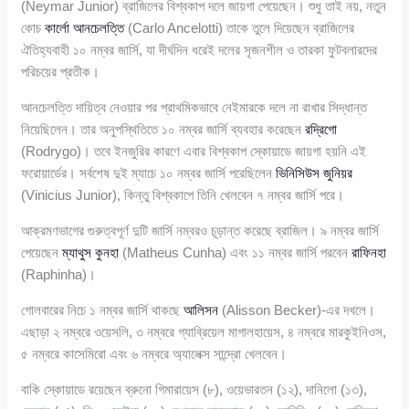
(Neymar Junior) ব্রাজিলের বিশ্বকাপ দলে জায়গা পেয়েছেন। শুধু তাই নয়, নতুন
কোচ
কার্লো আনচেলত্তি
(Carlo Ancelotti) তাকে তুলে দিয়েছেন ব্রাজিলের
ঐতিহ্যবাহী ১০ নম্বর জার্সি, যা দীর্ঘদিন ধরেই দলের সৃজনশীল ও তারকা ফুটবলারদের
পরিচয়ের প্রতীক।
আনচেলত্তি দায়িত্ব নেওয়ার পর প্রাথমিকভাবে নেইমারকে দলে না রাখার সিদ্ধান্ত
নিয়েছিলেন। তার অনুপস্থিতিতে ১০ নম্বর জার্সি ব্যবহার করেছেন
রদ্রিগো
(Rodrygo)। তবে ইনজুরির কারণে এবার বিশ্বকাপ স্কোয়াডে জায়গা হয়নি এই
ফরোয়ার্ডের। সর্বশেষ দুই ম্যাচে ১০ নম্বর জার্সি পরেছিলেন
ভিনিসিউস জুনিয়র
(Vinicius Junior), কিন্তু বিশ্বকাপে তিনি খেলবেন ৭ নম্বর জার্সি পরে।
আক্রমণভাগের গুরুত্বপূর্ণ দুটি জার্সি নম্বরও চূড়ান্ত করেছে ব্রাজিল। ৯ নম্বর জার্সি
পেয়েছেন
ম্যাথুস কুনহা
(Matheus Cunha) এবং ১১ নম্বর জার্সি পরবেন
রাফিনহা
(Raphinha)।
গোলবারের নিচে ১ নম্বর জার্সি থাকছে
আলিসন
(Alisson Becker)-এর দখলে।
এছাড়া ২ নম্বরে ওয়েসলি, ৩ নম্বরে গ্যাব্রিয়েল মাগালহায়েস, ৪ নম্বরে মারকুইনিওস,
৫ নম্বরে কাসেমিরো এবং ৬ নম্বরে অ্যালেক্স সান্দ্রো খেলবেন।
বাকি স্কোয়াডে রয়েছেন ব্রুনো গিমারায়েস (৮), ওয়েভারতন (১২), দানিলো (১৩),