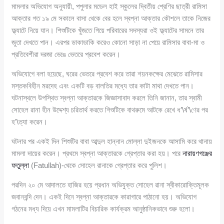
মামলার অভিযোগ অনুযায়ী, পপুলার মডেল হাই স্কুলের দ্বিতীয় শ্রেণির ছাত্রী রামিসা
আক্তার গত ১৯ মে সকালে বাসা থেকে বের হলে স্বপ্না আক্তার কৌশলে তাকে নিজের
ফ্ল্যাটে নিয়ে যান। শিশুটিকে খুঁজতে গিয়ে পরিবারের সদস্যরা ওই ফ্ল্যাটের সামনে তার
জুতা দেখতে পান। এরপর ডাকাডাকি করেও কোনো সাড়া না পেয়ে রামিসার বাবা-মা ও
প্রতিবেশীরা দরজা ভেঙে ভেতরে প্রবেশ করেন।
অভিযোগে বলা হয়েছে, ঘরের ভেতরে প্রবেশ করে তারা শয়নকক্ষের মেঝেতে রামিসার
মস্তকবিহীন মরদেহ এবং একটি বড় বালতির মধ্যে তার কাটা মাথা দেখতে পান।
ঘটনাস্থলে উপস্থিত স্বপ্না আক্তারকে জিজ্ঞাসাবাদ করলে তিনি জানান, তার স্বামী
সোহেল রানা হীন উদ্দেশ্য চরিতার্থ করতে শিশুটিকে বাথরুমে আটকে রেখে ধ’\র্ষ’\ণের পর
হ’\ত্যা করেন।
ঘটনার পর একই দিন শিশুটির বাবা আব্দুল হান্নান মোল্লা দুইজনকে আসামি করে থানায়
মামলা দায়ের করেন। প্রথমে স্বপ্না আক্তারকে গ্রেপ্তার করা হয়। পরে
নারায়ণগঞ্জের
ফতুল্লা
(Fatullah)-থেকে সোহেল রানাকে গ্রেপ্তার করে পুলিশ।
পরদিন ২০ মে আদালতে হাজির হয়ে প্রধান অভিযুক্ত সোহেল রানা স্বীকারোক্তিমূলক
জবানবন্দি দেন। একই দিনে স্বপ্না আক্তারকে কারাগারে পাঠানো হয়। অভিযোগ
গঠনের মধ্য দিয়ে এখন মামলাটির বিচারিক কার্যক্রম আনুষ্ঠানিকভাবে শুরু হলো।