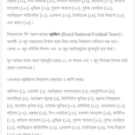
ব্রেমার (১৪), লিও পেরেইরা (১৫), ডগলাস সান্তোস (১৬), ফাবিনিও (১৭), দানিলো
সান্তোস (১৮), এন্দ্রিক (১৯), লুকাস পাকেতা (২০), লুইজ হেনরিকে (২১),
গ্যাব্রিয়েল মার্তিনেল্লি (২২), এদেরসন (২৩), ইবানিয়েজ (২৪), ইগর থিয়াগো (২৫)
এবং রায়ান (২৬)।
বিশ্বকাপের ‘সি’ গ্রুপে রয়েছে
ব্রাজিল
(Brazil National Football Team)।
আগামী ১৪ জুন মরক্কোর বিপক্ষে ম্যাচ দিয়ে তাদের বিশ্বকাপ অভিযান শুরু হবে।
এরপর ২০ জুন হাইতির বিপক্ষে এবং ২৫ জুন স্কটল্যান্ডের মুখোমুখি হবে তারা।
মূল আসরে নামার আগে প্রস্তুতি ম্যাচে ৩১ মে পানামা এবং ৭ জুন মিশরের বিপক্ষে মাঠে
নামবে সেলেসাওরা।
একনজরে ব্রাজিলের বিশ্বকাপ স্কোয়াড ও জার্সি নম্বর:
আলিসন (১), ওয়েসলি (২), গ্যাব্রিয়েল মাগালহায়েস (৩), মারকুইনিওস (৪),
কাসেমিরো (৫), অ্যালেক্স সান্দ্রো (৬), ভিনিসিউস জুনিয়র (৭), ব্রুনো গিমারায়েস
(৮), মাতেউস কুনিয়া (৯), নেইমার জুনিয়র (১০), রাফিনিয়া (১১), ওয়েভারতন (১২),
দানিলো (১৩), ব্রেমার (১৪), লিও পেরেইরা (১৫), ডগলাস সান্তোস (১৬), ফাবিনিও
(১৭), দানিলো সান্তোস (১৮), এন্দ্রিক (১৯), লুকাস পাকেতা (২০), লুইজ হেনরিকে
(২১), গ্যাব্রিয়েল মার্তিনেল্লি (২২), এদেরসন (২৩), ইবানিয়েজ (২৪), ইগর থিয়াগো
(২৫) এবং রায়ান (২৬)।