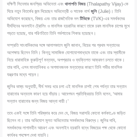
দক্ষিণী সিনেমার জনপ্রিয় অভিনেতা এবং
থালাপতি বিজয়
(Thalapathy Vijay)-কে
ঘিরে নতুন বিতর্কের জন্ম দিয়েছেন অভিনেত্রী ও সাবেক নার্স
জুলি
(Julie)। তিনি
অভিযোগ করেছেন, বিজয় এবং তার রাজনৈতিক দল
টিভিকে
(TVK)-এর সমর্থকদের
দীর্ঘদিনের অনলাইন ট্রোলিং ও মানসিক হয়রানির কারণে তাকে চরম মানসিক চাপের মুখে
পড়তে হয়েছে, যার পরিণতিতে তিনি গর্ভপাতের শিকার হয়েছেন।
সম্প্রতি সাংবাদিকদের সঙ্গে আলাপকালে জুলি জানান, বিয়ের পর প্রথম সন্তানের
অপেক্ষায় ছিলেন তিনি। কিন্তু সামাজিক যোগাযোগমাধ্যমে তাকে এবং তার স্বামীকে
নিয়ে ধারাবাহিক কুরুচিপূর্ণ মন্তব্য, অপপ্রচার ও ব্যক্তিগত আক্রমণ চলতে থাকে।
তার দাবি, এসব মানহানিকর ও অপমানজনক মন্তব্যের কারণে তিনি গভীর মানসিক
যন্ত্রণার মধ্যে পড়েন।
জুলির ভাষ্য অনুযায়ী, দীর্ঘ সময় ধরে চলা এই মানসিক চাপই শেষ পর্যন্ত তার সন্তান
হারানোর অন্যতম কারণ হয়ে দাঁড়ায়। আবেগঘন প্রতিক্রিয়ায় তিনি বলেন, ‘আমার
সন্তান হারানোর জন্য বিজয় আন্না দায়ী।’
তবে একই সঙ্গে তিনি পরিষ্কার করে দেন যে, বিজয় সরাসরি কোনো কর্মকাণ্ডে জড়িত
ছিলেন না। তার অভিযোগ মূলত অভিনেতার সমর্থকদের বিরুদ্ধে। জুলির দাবি,
সমর্থকদের লাগামহীন আচরণ এবং অনলাইন হয়রানি বন্ধে বিজয়ের পক্ষ থেকে কোনো
কার্যকর পদক্ষেপ দেখা যায়নি।