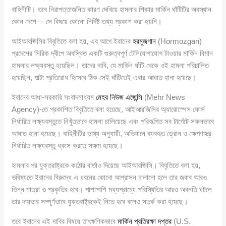
বাহিনীটি। তবে নিরাপত্তাজনিত কারণ দেখিয়ে হামলার শিকার মার্কিন ঘাঁটিটির অবস্থান
কোন দেশে— সে বিষয়ে কোনো নির্দিষ্ট তথ্য প্রকাশ করা হয়নি।
আইআরজিসির বিবৃতিতে বলা হয়, এর আগে ইরানের
হরমুজগান
(Hormozgan)
প্রদেশের সিরিক দ্বীপে অবস্থিত একটি গুরুত্বপূর্ণ টেলিযোগাযোগ টাওয়ার মার্কিন বিমান
হামলার লক্ষ্যবস্তু হয়েছিল। তাদের দাবি, যে মার্কিন ঘাঁটি থেকে ওই হামলা পরিচালিত
হয়েছিল, পাল্টা প্রতিরোধ হিসেবে ঠিক সেই ঘাঁটিতেই এবার আঘাত হানা হয়েছে।
ইরানের আধা-সরকারি সংবাদমাধ্যম
মেহর নিউজ এজেন্সি
(Mehr News
Agency)-তে প্রকাশিত বিবৃতিতে বলা হয়েছে, আইআরজিসির অ্যারোস্পেস ফোর্স
নির্ধারিত লক্ষ্যবস্তুতে নিখুঁতভাবে হামলা চালিয়েছে এবং পরিকল্পিত সব টার্গেটে সফলভাবে
আঘাত হানা হয়েছে। বাহিনীটির ভাষ্য অনুযায়ী, অভিযানে ব্যবহৃত ড্রোন ও ক্ষেপণাস্ত্র
নির্ধারিত লক্ষ্যবস্তু ধ্বংস করতে সক্ষম হয়েছে।
হামলার পর যুক্তরাষ্ট্রকে কঠোর বার্তাও দিয়েছে আইআরজিসি। বিবৃতিতে বলা হয়,
ভবিষ্যতে ইরানের বিরুদ্ধে এ ধরনের কোনো আগ্রাসন চালানো হলে তার জবাব আরও
ভিন্ন মাত্রা ও প্রকৃতির হবে। পাশাপাশি মধ্যপ্রাচ্যে পরিস্থিতির আরও অবনতি ঘটলে
তার দায়ভার সম্পূর্ণভাবে যুক্তরাষ্ট্রকেই নিতে হবে বলেও সতর্ক করা হয়েছে।
তবে ইরানের এই দাবির বিষয়ে তাৎক্ষণিকভাবে
মার্কিন প্রতিরক্ষা দপ্তর
(U.S.