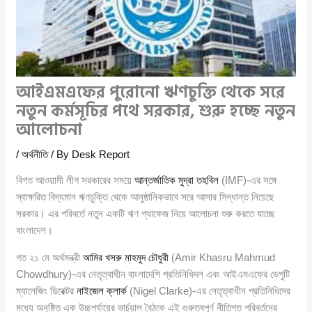
আইএমএফের পুরোনো ঋণচুক্তি থেকে সরে
নতুন কর্মসূচির পথে সরকার, শুরু হচ্ছে নতুন
আলোচনা
/
অর্থনীতি
/ By
Desk Report
বিগত আওয়ামী লীগ সরকারের সময়ে
আন্তর্জাতিক মুদ্রা তহবিল
(IMF)-এর সঙ্গে
স্বাক্ষরিত বিদ্যমান ঋণচুক্তি থেকে আনুষ্ঠানিকভাবে সরে আসার সিদ্ধান্ত নিয়েছে
সরকার। এর পরিবর্তে নতুন একটি ঋণ প্যাকেজ নিয়ে আলোচনা শুরু করতে যাচ্ছে
বাংলাদেশ।
গত ২১ মে অর্থমন্ত্রী
আমির খসরু মাহমুদ চৌধুরী
(Amir Khasru Mahmud
Chowdhury)-এর নেতৃত্বাধীন বাংলাদেশি প্রতিনিধিদল এবং আইএমএফের ডেপুটি
ম্যানেজিং ডিরেক্টর
নাইজেল ক্লার্ক
(Nigel Clarke)-এর নেতৃত্বাধীন প্রতিনিধিদের
মধ্যে অনুষ্ঠিত এক উচ্চপর্যায়ের ভার্চুয়াল বৈঠকে এই গুরুত্বপূর্ণ নীতিগত পরিবর্তনের