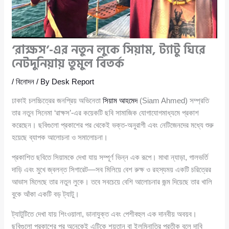
‘রাক্ষস’-এর নতুন লুকে সিয়াম, ট্যাটু ঘিরে
নেটদুনিয়ায় তুমুল বিতর্ক
/
বিনোদন
/ By
Desk Report
ঢাকাই চলচ্চিত্রের জনপ্রিয় অভিনেতা
সিয়াম আহমেদ
(Siam Ahmed) সম্প্রতি
তার নতুন সিনেমা ‘রাক্ষস’-এর কয়েকটি ছবি সামাজিক যোগাযোগমাধ্যমে প্রকাশ
করেছেন। ছবিগুলো প্রকাশের পর থেকেই ভক্ত-অনুরাগী এবং নেটিজেনদের মধ্যে শুরু
হয়েছে ব্যাপক আলোচনা ও সমালোচনা।
প্রকাশিত ছবিতে সিয়ামকে দেখা যায় সম্পূর্ণ ভিন্ন এক রূপে। মাথা ন্যাড়া, গালভর্তি
দাড়ি এবং মুখে জ্বলন্ত সিগারেট—সব মিলিয়ে বেশ রুক্ষ ও রহস্যময় একটি চরিত্রের
আভাস মিলেছে তার নতুন লুকে। তবে সবচেয়ে বেশি আলোচনার জন্ম দিয়েছে তার খালি
বুকে আঁকা একটি বড় ট্যাটু।
ট্যাটুটিতে দেখা যায় শিংওয়ালা, ডানাযুক্ত এবং পেশীবহুল এক দানবীয় অবয়ব।
ছবিগুলো প্রকাশের পর অনেকেই এটিকে শয়তান বা ইলুমিনাতির প্রতীক বলে দাবি