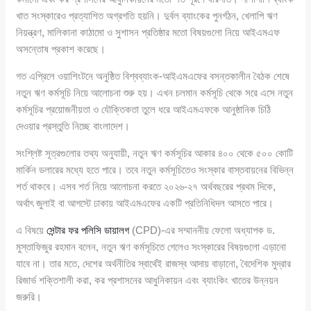
খাত সংস্কারেও প্রত্যাশিত অগ্রগতি হয়নি। দুর্বল ব্যাংকের পুনর্গঠন, খেলাপি ঋণ
নিয়ন্ত্রণ, মালিকানা কাঠামো ও সুশাসন প্রতিষ্ঠার মতো বিষয়গুলো নিয়ে আইএমএফ
অসন্তোষ প্রকাশ করেছে।
গত এপ্রিলে ওয়াশিংটনে অনুষ্ঠিত বিশ্বব্যাংক-আইএমএফের বসন্তকালীন বৈঠক শেষে
নতুন ঋণ কর্মসূচি নিয়ে আলোচনা শুরু হয়। এখন চলমান কর্মসূচি থেকে সরে এসে নতুন
কর্মসূচির প্রয়োজনীয়তা ও যৌক্তিকতা তুলে ধরে আইএমএফকে আনুষ্ঠানিক চিঠি
দেওয়ার প্রস্তুতি নিচ্ছে বাংলাদেশ।
সংশ্লিষ্ট সূত্রগুলোর তথ্য অনুযায়ী, নতুন ঋণ কর্মসূচির আকার ৪০০ থেকে ৫০০ কোটি
মার্কিন ডলারের মধ্যে হতে পারে। তবে নতুন কর্মসূচিতেও সংস্কার বাস্তবায়নের বিভিন্ন
শর্ত থাকবে। এসব শর্ত নিয়ে আলোচনা করতে ২০২৬-২৭ অর্থবছরের প্রথম দিকে,
অর্থাৎ জুলাই বা আগস্টে ঢাকায় আইএমএফের একটি প্রতিনিধিদল আসতে পারে।
এ বিষয়ে
সেন্টার ফর পলিসি ডায়ালগ
(CPD)-এর সম্মাননীয় ফেলো অধ্যাপক ড.
মুস্তাফিজুর রহমান বলেন, নতুন ঋণ কর্মসূচিতে গেলেও সংস্কারের বিষয়গুলো এড়ানো
যাবে না। তার মতে, দেশের অর্থনীতির স্বার্থেই রাজস্ব আদায় বাড়ানো, বৈদেশিক মুদ্রার
রিজার্ভ শক্তিশালী করা, কর প্রশাসনের আধুনিকায়ন এবং ব্যাংকিং খাতের উন্নয়ন
জরুরি।