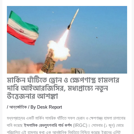
মার্কিন ঘাঁটিতে ড্রোন ও ক্ষেপণাস্ত্র হামলার
দাবি আইআরজিসির, মধ্যপ্রাচ্যে নতুন
উত্তেজনার আশঙ্কা
/
আন্তর্জাতিক
/ By
Desk Report
মধ্যপ্রাচ্যের একটি মার্কিন সামরিক ঘাঁটিতে সফল ড্রোন ও ক্ষেপণাস্ত্র হামলা চালানোর
দাবি করেছে
ইসলামিক রেভল্যুশনারি গার্ড কর্পস
(IRGC)। সোমবার (১ জুন) ভোরে
পরিচালিত এই হামলার কথা এক আনুষ্ঠানিক বিবৃতিতে নিশ্চিত করেছে ইরানের এলিট