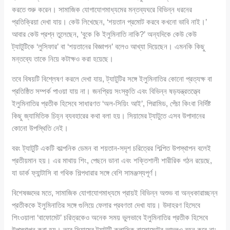
করতে শুরু করেন। সামাজিক যোগাযোগমাধ্যমের মন্তব্যঘরে বিভিন্ন ধরনের
প্রতিক্রিয়া দেখা যায়। কেউ লিখেছেন, ‘শয়তান প্রমোট করবে কখনো ভাবি নাই।’
আবার কেউ প্রশ্ন তুলেছেন, ‘বুকে কি ইলুমিনাতি নাকি?’ অন্যদিকে কেউ কেউ
ট্যাটুটিকে ‘লুসিফার’ বা ‘শয়তানের বিজ্ঞাপন’ বলেও আখ্যা দিয়েছেন। এমনকি কিছু
মন্তব্যে তাকে নিয়ে কটাক্ষও করা হয়েছে।
তবে বিষয়টি বিশ্লেষণ করলে দেখা যায়, ট্যাটুটির সঙ্গে ইলুমিনাতির কোনো প্রত্যক্ষ বা
প্রতিষ্ঠিত সম্পর্ক পাওয়া যায় না। জনপ্রিয় সংস্কৃতি এবং বিভিন্ন ষড়যন্ত্রতত্ত্বে
ইলুমিনাতির প্রতীক হিসেবে সাধারণত ‘অল-সিয়িং আই’, পিরামিড, পেঁচা কিংবা নির্দিষ্ট
কিছু জ্যামিতিক চিহ্ন ব্যবহারের কথা বলা হয়। সিয়ামের ট্যাটুতে এসব উপাদানের
কোনো উপস্থিতি নেই।
বরং ট্যাটুটি একটি কাল্পনিক ডেমন বা শয়তান-সদৃশ চরিত্রের শিল্পিত উপস্থাপন বলেই
প্রতীয়মান হয়। এর মাথায় শিং, পেছনে ডানা এবং শক্তিশালী শারীরিক গঠন রয়েছে,
যা ডার্ক ফ্যান্টাসি বা গথিক শিল্পধারার সঙ্গে বেশি সামঞ্জস্যপূর্ণ।
বিশেষজ্ঞদের মতে, সামাজিক যোগাযোগমাধ্যমে প্রায়ই বিভিন্ন অশুভ বা অন্ধকারাচ্ছন্ন
প্রতীককে ইলুমিনাতির সঙ্গে গুলিয়ে ফেলার প্রবণতা দেখা যায়। উদাহরণ হিসেবে
শিংওয়ালা ‘বাফোমেট’ চরিত্রকেও অনেক সময় ভুলভাবে ইলুমিনাতির প্রতীক হিসেবে
উপস্থাপন করা হয়। তবে সিয়ামের ট্যাটুটি ক্লাসিক বাফোমেটের আদলও বহন করে না;