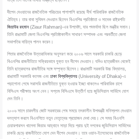
দীপেন দেওয়ানের রাজনৈতিক পরিচয়ের পাশাপাশি রয়েছে দীর্ঘ পারিবারিক রাজনৈতিক
ঐতিহ্য। তার বাবা সুবিমল দেওয়ান ছিলেন বিএনপির প্রতিষ্ঠাতা ও সাবেক রাষ্ট্রপতি
জিয়াউর রহমান
(Ziaur Rahman)-এর উপদেষ্টা, যার পদমর্যাদা ছিল মন্ত্রীর সমান।
তিনি রাঙামাটি জেলা বিএনপির প্রতিষ্ঠাকালীন সাধারণ সম্পাদক এবং পরবর্তীতে জেলা
সভাপতির দায়িত্ব পালন করেন।
পিতার রাজনৈতিক উত্তরাধিকার অনুসরণ করে ২০০৬ সালে সরকারি চাকরি ছেড়ে
বিএনপির রাজনীতিতে সক্রিয়ভাবে যুক্ত হন দীপেন দেওয়ান। যদিও ছাত্রজীবন থেকেই
তিনি ছাত্রদলের রাজনীতির সঙ্গে সম্পৃক্ত ছিলেন। রাঙামাটি সরকারি উচ্চ বিদ্যালয়,
রাঙামাটি সরকারি কলেজ এবং
ঢাকা বিশ্ববিদ্যালয়
(University of Dhaka)-এ
পড়াশোনা শেষে সরাসরি রাজনীতিতে যুক্ত হওয়ার ইচ্ছা থাকলেও পারিবারিক চাপে
বিসিএস পরীক্ষায় অংশ নেন। সপ্তম বিসিএসে উত্তীর্ণ হয়ে জুডিসিয়াল সার্ভিসে যোগ
দেন তিনি।
২০০৬ সালে চারদলীয় জোট সরকারের শেষ সময়ে তৎকালীন উপমন্ত্রী মনিস্বপন দেওয়ান
দলত্যাগ করলে বিএনপিতে নতুন নেতৃত্বের প্রয়োজন দেখা দেয়। সে সময় বিএনপি
চেয়ারপারসন খালেদা জিয়ার আহ্বানে সাড়া দিয়ে প্রায় দুই দশকের জুডিসিয়াল সার্ভিসের
চাকরি ছেড়ে রাজনীতিতে যোগ দেন দীপেন দেওয়ান। তবে ওয়ান-ইলেভেনের রাজনৈতিক