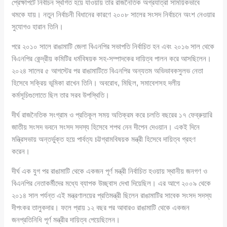
প্রেক্ষাপটে নির্বাচন স্থগিত হয়ে যাওয়ায় তার রাজনৈতিক অগ্রযাত্রা সাময়িকভাবে
থমকে যায়। নতুন নির্বাচনী বিধানের কারণে ২০০৮ সালের সংসদ নির্বাচনে অংশ নেওয়ার
সুযোগও হারান তিনি।
পরে ২০১০ সালে রাঙামাটি জেলা বিএনপির সভাপতি নির্বাচিত হন এবং ২০১৬ সাল থেকে
বিএনপির কেন্দ্রীয় কমিটির ধর্মবিষয়ক সহ-সম্পাদকের দায়িত্ব পালন করে আসছিলেন।
২০২৪ সালের ৫ আগস্টের পর রাঙামাটিতে বিএনপির অন্যতম অভিভাবকসুলভ নেতা
হিসেবে সক্রিয় ভূমিকা রাখেন তিনি। অবরোধ, মিছিল, সমাবেশসহ দলীয়
কর্মসূচিগুলোতে ছিল তার সরব উপস্থিতি।
দীর্ঘ রাজনৈতিক সংগ্রাম ও প্রতিকূল সময় অতিক্রম করে চলতি বছরের ১৭ ফেব্রুয়ারি
জাতীয় সংসদ ভবনে সংসদ সদস্য হিসেবে শপথ নেন দীপেন দেওয়ান। একই দিনে
মন্ত্রিসভায় অন্তর্ভুক্ত হয়ে পার্বত্য চট্টগ্রামবিষয়ক মন্ত্রী হিসেবে দায়িত্ব গ্রহণ
করেন।
দীর্ঘ এক যুগ পর রাঙামাটি থেকে একজন পূর্ণ মন্ত্রী নির্বাচিত হওয়ায় স্থানীয় জনগণ ও
বিএনপির নেতাকর্মীদের মধ্যে ব্যাপক উচ্ছ্বাস দেখা দিয়েছিল। এর আগে ২০০৯ থেকে
২০১৪ সাল পর্যন্ত এই মন্ত্রণালয়ের প্রতিমন্ত্রী ছিলেন রাঙামাটির সাবেক সংসদ সদস্য
দীপংকর তালুকদার। ফলে প্রায় ১২ বছর পর আবারও রাঙামাটি থেকে একজন
জনপ্রতিনিধি পূর্ণ মন্ত্রীর দায়িত্ব পেয়েছিলেন।