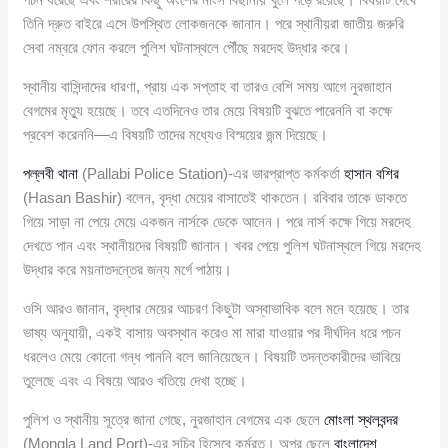
তিনি দ্রুত বাইরে এসে উপস্থিত লোকজনকে জানান। পরে স্থানীয়রা জাতীয় জরুরি
সেবা নম্বরে ফোন করলে পুলিশ ঘটনাস্থলে পৌঁছে মরদেহ উদ্ধার করে।
স্থানীয় বাসিন্দাদের ধারণা, প্রায় এক সপ্তাহ বা তারও বেশি সময় আগে নুরজাহান
বেগমের মৃত্যু হয়েছে। তবে এতদিনেও তার মেয়ে বিষয়টি বুঝতে পারেননি বা কক্ষে
প্রবেশ করেননি—এ বিষয়টি তাদের মধ্যেও বিস্ময়ের জন্ম দিয়েছে।
পল্লবী থানা
(Pallabi Police Station)-এর ভারপ্রাপ্ত কর্মকর্তা
হাসান বশির
(Hasan Bashir) বলেন, বৃদ্ধা মেয়ের বাসাতেই থাকতেন। রবিবার তাকে ডাকতে
গিয়ে সাড়া না পেয়ে মেয়ে একজন নার্সকে ডেকে আনেন। পরে নার্স কক্ষে গিয়ে মরদেহ
দেখতে পান এবং স্থানীয়দের বিষয়টি জানান। খবর পেয়ে পুলিশ ঘটনাস্থলে গিয়ে মরদেহ
উদ্ধার করে ময়নাতদন্তের জন্য মর্গে পাঠায়।
ওসি আরও জানান, বৃদ্ধার মেয়ের আচরণ কিছুটা অস্বাভাবিক বলে মনে হয়েছে। তার
ভাষ্য অনুযায়ী, একই বাসায় অবস্থান করেও মা মারা যাওয়ার পর দীর্ঘদিন ধরে পচন
ধরলেও মেয়ে কোনো গন্ধ পাননি বলে জানিয়েছেন। বিষয়টি তদন্তকারীদের ভাবিয়ে
তুলেছে এবং এ বিষয়ে আরও খতিয়ে দেখা হচ্ছে।
পুলিশ ও স্থানীয় সূত্রে জানা গেছে, নুরজাহান বেগমের এক ছেলে
মোংলা স্থলবন্দর
(Mongla Land Port)-এর সচিব হিসেবে কর্মরত। অপর ছেলে
বাংলাদেশ