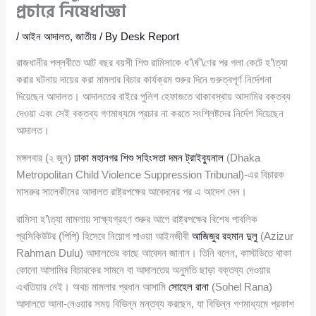
প্রচারে নিষেধাজ্ঞা
/
আইন আদালত
,
জাতীয়
/ By
Desk Report
রাজধানীর পল্লবীতে আট বছর বয়সী শিশু রামিসাকে ধ’\র্ষ’\ণের পর গলা কেটে হ’\ত্যা
করার ঘটনায় দায়ের করা মামলার বিচার কার্যক্রম শুরুর দিনে গুরুত্বপূর্ণ নির্দেশনা
দিয়েছেন আদালত। আদালতের বাইরে পুলিশ হেফাজতে থাকাবস্থায় আসামির বক্তব্য
দেওয়া এবং সেই বক্তব্য গণমাধ্যমে প্রচার না করতে সংশ্লিষ্টদের নির্দেশ দিয়েছেন
আদালত।
মঙ্গলবার (২ জুন)
ঢাকা মহানগর শিশু সহিংসতা দমন ট্রাইব্যুনাল
(Dhaka
Metropolitan Child Violence Suppression Tribunal)-এর বিচারক
মাসরুর সালেকীনের আদালত রাষ্ট্রপক্ষের আবেদনের পর এ আদেশ দেন।
রামিসা হ’\ত্যা মামলায় সাক্ষ্যগ্রহণ শুরুর আগে রাষ্ট্রপক্ষের বিশেষ পাবলিক
প্রসিকিউটর (পিপি) হিসেবে নিয়োগ পাওয়া আইনজীবী
আজিজুর রহমান দুলু
(Azizur
Rahman Dulu) আদালতের কাছে আবেদন জানান। তিনি বলেন, কাস্টডিতে থাকা
কোনো আসামির বিচারকের সামনে বা আদালতের অনুমতি ছাড়া বক্তব্য দেওয়ার
এখতিয়ার নেই। অথচ মামলার প্রধান আসামি
সোহেল রানা
(Sohel Rana)
আদালতে আনা-নেওয়ার সময় বিভিন্ন মন্তব্য করছেন, যা বিভিন্ন গণমাধ্যমে প্রকাশ