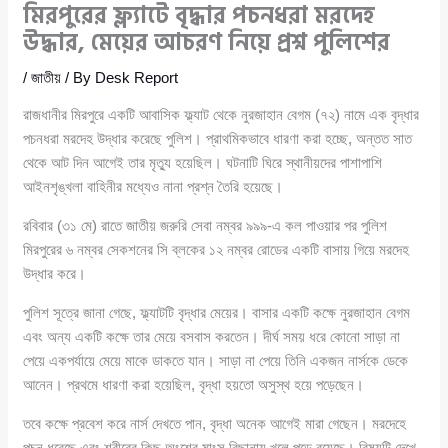
মিরপুরের ফ্ল্যাটে বৃদ্ধার পচনধরা মরদেহ
উদ্ধার, মেয়ের আচরণ নিয়ে প্রশ্ন পুলিশের
/
জাতীয়
/ By
Desk Report
রাজধানীর মিরপুরে একটি আবাসিক ফ্ল্যাট থেকে নুরজাহান বেগম (৭২) নামে এক বৃদ্ধার
পচনধরা মরদেহ উদ্ধার করেছে পুলিশ। প্রাথমিকভাবে ধারণা করা হচ্ছে, অন্তত সাত
থেকে আট দিন আগেই তার মৃত্যু হয়েছিল। ঘটনাটি ঘিরে স্থানীয়দের পাশাপাশি
আইনশৃঙ্খলা বাহিনীর মধ্যেও নানা প্রশ্ন তৈরি হয়েছে।
রবিবার (৩১ মে) রাতে জাতীয় জরুরি সেবা নম্বর ৯৯৯-এ কল পাওয়ার পর পুলিশ
মিরপুরের ৬ নম্বর সেকশনের সি ব্লকের ১২ নম্বর রোডের একটি বাসায় গিয়ে মরদেহ
উদ্ধার করে।
পুলিশ সূত্রে জানা গেছে, ফ্ল্যাটটি বৃদ্ধার মেয়ের। বাসার একটি কক্ষে নুরজাহান বেগম
এবং অন্য একটি কক্ষে তার মেয়ে বসবাস করতেন। দীর্ঘ সময় ধরে কোনো সাড়া না
পেয়ে একপর্যায়ে মেয়ে মাকে ডাকতে যান। সাড়া না পেয়ে তিনি একজন নার্সকে ডেকে
আনেন। প্রথমে ধারণা করা হয়েছিল, বৃদ্ধা হয়তো অসুস্থ হয়ে পড়েছেন।
তবে কক্ষে প্রবেশ করে নার্স দেখতে পান, বৃদ্ধা অনেক আগেই মারা গেছেন। মরদেহে
পচন ধরেছে এবং শরীরের কিছু অংশের মাংস বিছানায় খুলে পড়ে রয়েছে। বিষয়টি দেখে