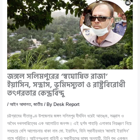
জঙ্গল সলিমপুরের ‘স্বঘোষিত রাজা’
ইয়াসিন, সন্ত্রাস, ভূমিদস্যুতা ও রাষ্ট্রবিরোধী
তৎপরতার কেন্দ্রবিন্দু
/
আইন আদালত
,
জাতীয়
/ By
Desk Report
চট্টগ্রামের সীতাকুণ্ড উপজেলার জঙ্গল সলিমপুর দীর্ঘদিন ধরেই আতঙ্ক, সন্ত্রাস ও
অবৈধ দখলদারিত্বের এক আলোচিত জনপদ। এই দুর্গম পাহাড়ি এলাকার নিয়ন্ত্রণ নিয়ে
সবচেয়ে বেশি আলোচনায় থাকা নাম মো. ইয়াসিন, যিনি স্থানীয়ভাবে ‘জামাই ইয়াসিন’
নামে পরিচিত। আইনশৃঙ্খলা বাহিনী ও স্থানীয়দের ভাষ্য অনুযায়ী, তিনি শুধু একজন