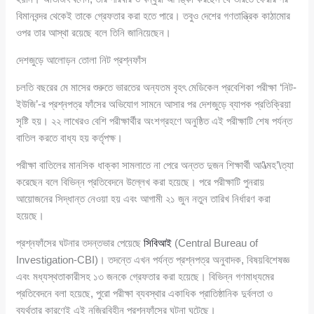
বিমানবন্দর থেকেই তাকে গ্রেফতার করা হতে পারে। তবুও দেশের গণতান্ত্রিক কাঠামোর
ওপর তার আস্থা রয়েছে বলে তিনি জানিয়েছেন।
দেশজুড়ে আলোড়ন তোলা নিট প্রশ্নফাঁস
চলতি বছরের মে মাসের শুরুতে ভারতের অন্যতম বৃহৎ মেডিকেল প্রবেশিকা পরীক্ষা ‘নিট-
ইউজি’-র প্রশ্নপত্র ফাঁসের অভিযোগ সামনে আসার পর দেশজুড়ে ব্যাপক প্রতিক্রিয়া
সৃষ্টি হয়। ২২ লাখেরও বেশি পরীক্ষার্থীর অংশগ্রহণে অনুষ্ঠিত এই পরীক্ষাটি শেষ পর্যন্ত
বাতিল করতে বাধ্য হয় কর্তৃপক্ষ।
পরীক্ষা বাতিলের মানসিক ধাক্কা সামলাতে না পেরে অন্তত দুজন শিক্ষার্থী আ’\ত্মহ’\ত্যা
করেছেন বলে বিভিন্ন প্রতিবেদনে উল্লেখ করা হয়েছে। পরে পরীক্ষাটি পুনরায়
আয়োজনের সিদ্ধান্ত নেওয়া হয় এবং আগামী ২১ জুন নতুন তারিখ নির্ধারণ করা
হয়েছে।
প্রশ্নফাঁসের ঘটনার তদন্তভার পেয়েছে
সিবিআই
(Central Bureau of
Investigation-CBI)। তদন্তে এখন পর্যন্ত প্রশ্নপত্র অনুবাদক, বিষয়বিশেষজ্ঞ
এবং মধ্যস্থতাকারীসহ ১৩ জনকে গ্রেফতার করা হয়েছে। বিভিন্ন গণমাধ্যমের
প্রতিবেদনে বলা হয়েছে, পুরো পরীক্ষা ব্যবস্থার একাধিক প্রাতিষ্ঠানিক দুর্বলতা ও
ব্যর্থতার কারণেই এই নজিরবিহীন প্রশ্নফাঁসের ঘটনা ঘটেছে।