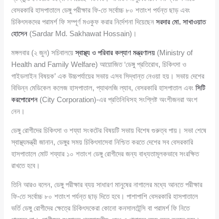
বেসরকারি হাসপাতালে ডেঙ্গু পরীক্ষার ফি-তে সর্বোচ্চ ৮০ শতাংশ পর্যন্ত ছাড় এবং
চিকিৎসকদের পরামর্শ ফি সম্পূর্ণ মওকুফ করার নির্দেশনা দিয়েছেন
সরদার মো. সাখাওয়াত
হোসেন
(Sardar Md. Sakhawat Hossain)।
মঙ্গলবার (২ জুন) সচিবালয়ে
স্বাস্থ্য ও পরিবার কল্যাণ মন্ত্রণালয়
(Ministry of
Health and Family Welfare) আয়োজিত ‘ডেঙ্গু প্রতিরোধ, চিকিৎসা ও
গাইডলাইন বিষয়ক’ এক উচ্চপর্যায়ের সভায় এসব সিদ্ধান্ত নেওয়া হয়। সভায় দেশের
বিভিন্ন মেডিকেল কলেজ হাসপাতাল, প্যাথলজি ল্যাব, বেসরকারি হাসপাতাল এবং
সিটি
করপোরেশন
(City Corporation)-এর প্রতিনিধিসহ সংশ্লিষ্ট অংশীজনরা অংশ
নেন।
ডেঙ্গু রোগীদের চিকিৎসা ও শয্যা সংকটের বিষয়টি সভায় বিশেষ গুরুত্ব পায়। সভা শেষে
স্বাস্থ্যমন্ত্রী জানান, ডেঙ্গুর সময় চিকিৎসাসেবা নিশ্চিত করতে দেশের সব বেসরকারি
হাসপাতালে মোট শয্যার ১০ শতাংশ ডেঙ্গু রোগীদের জন্য বাধ্যতামূলকভাবে সংরক্ষিত
রাখতে হবে।
তিনি আরও বলেন, ডেঙ্গু পরীক্ষার ব্যয় সাধারণ মানুষের নাগালের মধ্যে আনতে পরীক্ষার
ফি-তে সর্বোচ্চ ৮০ শতাংশ পর্যন্ত ছাড় দিতে হবে। পাশাপাশি বেসরকারি হাসপাতালে
ভর্তি ডেঙ্গু রোগীদের ক্ষেত্রে চিকিৎসকেরা কোনো কনসালটেন্সি বা পরামর্শ ফি নিতে