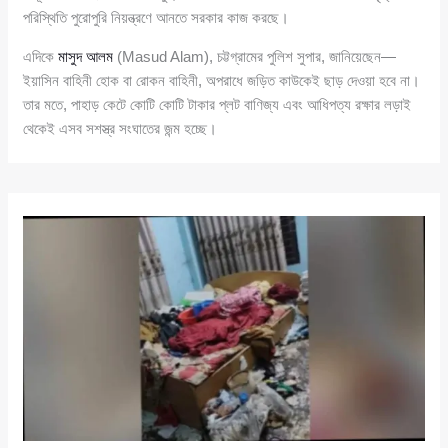
পরিস্থিতি পুরোপুরি নিয়ন্ত্রণে আনতে সরকার কাজ করছে।
এদিকে
মাসুদ আলম
(Masud Alam), চট্টগ্রামের পুলিশ সুপার, জানিয়েছেন—
ইয়াসিন বাহিনী হোক বা রোকন বাহিনী, অপরাধে জড়িত কাউকেই ছাড় দেওয়া হবে না।
তার মতে, পাহাড় কেটে কোটি কোটি টাকার প্লট বাণিজ্য এবং আধিপত্য রক্ষার লড়াই
থেকেই এসব সশস্ত্র সংঘাতের জন্ম হচ্ছে।