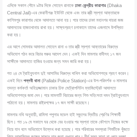
এদিকে সকাল পৌনে ৯টার দিকে সোহেল রানাকে
ঢাকা কেন্দ্রীয় কারাগার
(Dhaka
Central Jail)-এর কেরানীগঞ্জ ইউনিট থেকে এবং তার স্ত্রী স্বপ্না আক্তারকে
কাশিমপুর কারাগার থেকে আদালতে আনা হয়। পরে তাদের ঢাকা মহানগর দায়রা জজ
আদালতের হাজতখানায় রাখা হয়। সাক্ষ্যগ্রহণ চলাকালে তাদের এজলাসে উপস্থিত
করা হয়।
এর আগে সোমবার আদালত সোহেল রানা ও তার স্ত্রী স্বপ্না আক্তারের বিরুদ্ধে
অভিযোগ গঠন করে বিচার শুরুর আদেশ দেন। একই দিন মামলার বাদীসহ ১৭ জন
সাক্ষীকে আদালতে হাজির হওয়ার জন্য সমন জারি করা হয়।
গত ২৪ মে ট্রাইব্যুনাল দুই আসামির বিরুদ্ধে দাখিল করা অভিযোগপত্র গ্রহণ করেন।
একই দিনে
পল্লবী থানা
(Pallabi Police Station)-এর উপ-পরিদর্শক ও মামলার
তদন্ত কর্মকর্তা অহিদুজ্জামান ঢাকার চিফ মেট্রোপলিটন ম্যাজিস্ট্রেট আদালতে
অভিযোগপত্র জমা দেন। পরে মামলাটি বিচারের জন্য শিশু সহিংসতা দমন ট্রাইব্যুনালে
পাঠানো হয়। মামলায় রাষ্ট্রপক্ষের ১৭ জন সাক্ষী রয়েছেন।
মামলার নথি অনুযায়ী, রামিসা পপুলার মডেল হাই স্কুলের দ্বিতীয় শ্রেণির শিক্ষার্থী
ছিল। গত ১৯ মে সকালে ঘর থেকে বের হওয়ার পর স্বপ্না তাকে কৌশলে নিজের কক্ষে
নিয়ে যান বলে অভিযোগে উল্লেখ করা হয়েছে। পরে পরিবারের সদস্যরা শিশুটিকে খুঁজতে
গিয়ে আসামিদের কক্ষের সামনে তার জুতা দেখতে পান। দীর্ঘ সময় সাড়া না পেয়ে দরজা