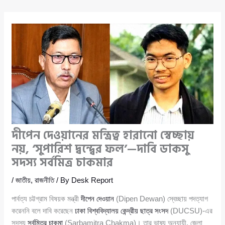
দীপেন দেওয়ানের মন্ত্রিত্ব হারানো স্বেচ্ছায়
নয়, ‘সুপারিশ দ্বন্দ্বের ফল’—দাবি ডাকসু
সদস্য সর্বমিত্র চাকমার
/
জাতীয়
,
রাজনীতি
/ By
Desk Report
পার্বত্য চট্টগ্রাম বিষয়ক মন্ত্রী
দীপেন দেওয়ান
(Dipen Dewan) স্বেচ্ছায় পদত্যাগ
করেননি বলে দাবি করেছেন
ঢাকা বিশ্ববিদ্যালয় কেন্দ্রীয় ছাত্র সংসদ
(DUCSU)-এর
সদস্য
সর্বমিত্র চাকমা
(Sarbamitra Chakma)। তার ভাষ্য অনুযায়ী, জেলা