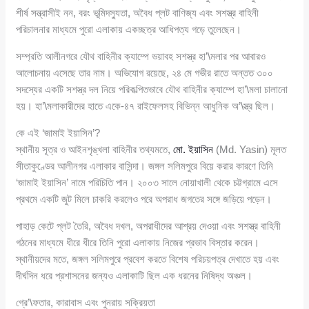
শীর্ষ সন্ত্রাসীই নন, বরং ভূমিদস্যুতা, অবৈধ প্লট বাণিজ্য এবং সশস্ত্র বাহিনী
পরিচালনার মাধ্যমে পুরো এলাকায় একচ্ছত্র আধিপত্য গড়ে তুলেছেন।
সম্প্রতি আলীনগরে যৌথ বাহিনীর ক্যাম্পে ভয়াবহ সশস্ত্র হা’\মলার পর আবারও
আলোচনায় এসেছে তার নাম। অভিযোগ রয়েছে, ২৪ মে গভীর রাতে অন্তত ৩০০
সদস্যের একটি সশস্ত্র দল নিয়ে পরিকল্পিতভাবে যৌথ বাহিনীর ক্যাম্পে হা’\মলা চালানো
হয়। হা’\মলাকারীদের হাতে একে-৪৭ রাইফেলসহ বিভিন্ন আধুনিক অ’\স্ত্র ছিল।
কে এই ‘জামাই ইয়াসিন’?
স্থানীয় সূত্র ও আইনশৃঙ্খলা বাহিনীর তথ্যমতে,
মো. ইয়াসিন
(Md. Yasin) মূলত
সীতাকুণ্ডের আলীনগর এলাকার বাসিন্দা। জঙ্গল সলিমপুরে বিয়ে করার কারণে তিনি
‘জামাই ইয়াসিন’ নামে পরিচিতি পান। ২০০৩ সালে নোয়াখালী থেকে চট্টগ্রামে এসে
প্রথমে একটি জুট মিলে চাকরি করলেও পরে অপরাধ জগতের সঙ্গে জড়িয়ে পড়েন।
পাহাড় কেটে প্লট তৈরি, অবৈধ দখল, অপরাধীদের আশ্রয় দেওয়া এবং সশস্ত্র বাহিনী
গঠনের মাধ্যমে ধীরে ধীরে তিনি পুরো এলাকায় নিজের প্রভাব বিস্তার করেন।
স্থানীয়দের মতে, জঙ্গল সলিমপুরে প্রবেশ করতে বিশেষ পরিচয়পত্র দেখাতে হয় এবং
দীর্ঘদিন ধরে প্রশাসনের জন্যও এলাকাটি ছিল এক ধরনের নিষিদ্ধ অঞ্চল।
গ্রে’\ফতার, কারাবাস এবং পুনরায় সক্রিয়তা