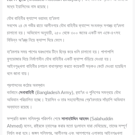
মধ্যে ইয়াসিনের নাম রয়েছে।
যৌথ বাহিনীর ক্যাম্পে ভয়াবহ হা’\মলা
সবশেষ ২৪ মে গভীর রাতে আলীনগরে যৌথ বাহিনীর ক্যাম্পে সংঘবদ্ধ সশস্ত্র হা’\মলা
চালানো হয়। অভিযোগ অনুযায়ী, ২৫০ থেকে ৩০০ জনের একটি দল একে-৪৭সহ
বিভিন্ন অ’\স্ত্র নিয়ে ক্যাম্প ঘিরে ফেলে।
হা’\মলার সময় পাশের ঘরগুলোর টিনে ছিদ্র করে গুলি চালানো হয়। পাশাপাশি
বুলডোজার দিয়ে নির্মাণাধীন যৌথ বাহিনীর একটি ক্যাম্প গুঁড়িয়ে দেওয়া হয়।
আইনশৃঙ্খলা বাহিনীর চলাচল বাধাগ্রস্ত করতে কয়েকটি সড়কও কেটে দেওয়া হয়েছিল
বলে জানা যায়।
প্রশাসনের কঠোর অবস্থান
বর্তমানে
সেনাবাহিনী
(Bangladesh Army), র‍্যা’\ব ও পুলিশের সমন্বয়ে যৌথ
অভিযান পরিচালিত হচ্ছে। ইয়াসিন ও তার সহযোগীদের গ্রে’\ফতারে সাঁড়াশি অভিযান
অব্যাহত রয়েছে।
সম্প্রতি জঙ্গল সলিমপুর পরিদর্শন শেষে
সালাহউদ্দিন আহমদ
(Salahuddin
Ahmed) বলেন, রাষ্ট্রকে চ্যালেঞ্জ করার মতো দুঃসাহস যারা দেখিয়েছে, তাদের সম্পূর্ণ
নির্মূল করা হবে। জঙ্গল সলিমপুর, আলীনগর এবং আশপাশের এলাকায় আইনশৃঙ্খলা