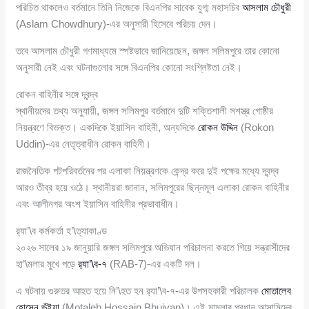
পরিচিত থাকলেও বর্তমানে তিনি নিজেকে বিএনপির সাবেক যুগ্ম মহাসচিব
আসলাম চৌধুরী
(Aslam Chowdhury)-এর অনুসারী হিসেবে পরিচয় দেন।
তবে আসলাম চৌধুরী গণমাধ্যমে স্পষ্টভাবে জানিয়েছেন, জঙ্গল সলিমপুরে তার কোনো
অনুসারী নেই এবং ঘটনাগুলোর সঙ্গে বিএনপির কোনো সংশ্লিষ্টতা নেই।
রোকন বাহিনীর সঙ্গে দ্বন্দ্ব
স্থানীয়দের তথ্য অনুযায়ী, জঙ্গল সলিমপুর বর্তমানে দুটি শক্তিশালী সশস্ত্র গোষ্ঠীর
নিয়ন্ত্রণে বিভক্ত। একদিকে ইয়াসিন বাহিনী, অন্যদিকে
রোকন উদ্দিন
(Rokon
Uddin)-এর নেতৃত্বাধীন রোকন বাহিনী।
রাজনৈতিক পটপরিবর্তনের পর এলাকা নিয়ন্ত্রণকে কেন্দ্র করে দুই পক্ষের মধ্যে দ্বন্দ্ব
আরও তীব্র হয়ে ওঠে। স্থানীয়রা জানান, সলিমপুরের ছিন্নমূল এলাকা রোকন বাহিনীর
এবং আলীনগর অংশ ইয়াসিন বাহিনীর প্রভাবাধীন।
র‍্যা’\ব কর্মকর্তা হ’\ত্যাকাণ্ড
২০২৬ সালের ১৯ জানুয়ারি জঙ্গল সলিমপুরে অভিযান পরিচালনা করতে গিয়ে সন্ত্রাসীদের
হা’\মলার মুখে পড়ে
র‍্যা’\ব-৭
(RAB-7)-এর একটি দল।
এ ঘটনায় গুরুতর আহত হয়ে নি’\হত হন র‍্যা’\ব-৭-এর উপসহকারী পরিচালক
মোতালেব
হোসেন ভূঁইয়া
(Motaleb Hossain Bhuiyan)। এই মামলার প্রধান আসামিদের