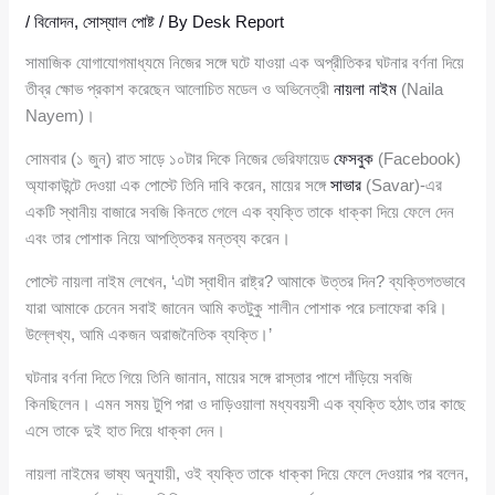
/
বিনোদন
,
সোস্যাল পোষ্ট
/ By
Desk Report
সামাজিক যোগাযোগমাধ্যমে নিজের সঙ্গে ঘটে যাওয়া এক অপ্রীতিকর ঘটনার বর্ণনা দিয়ে
তীব্র ক্ষোভ প্রকাশ করেছেন আলোচিত মডেল ও অভিনেত্রী
নায়লা নাইম
(Naila
Nayem)।
সোমবার (১ জুন) রাত সাড়ে ১০টার দিকে নিজের ভেরিফায়েড
ফেসবুক
(Facebook)
অ্যাকাউন্টে দেওয়া এক পোস্টে তিনি দাবি করেন, মায়ের সঙ্গে
সাভার
(Savar)-এর
একটি স্থানীয় বাজারে সবজি কিনতে গেলে এক ব্যক্তি তাকে ধাক্কা দিয়ে ফেলে দেন
এবং তার পোশাক নিয়ে আপত্তিকর মন্তব্য করেন।
পোস্টে নায়লা নাইম লেখেন, ‘এটা স্বাধীন রাষ্ট্র? আমাকে উত্তর দিন? ব্যক্তিগতভাবে
যারা আমাকে চেনেন সবাই জানেন আমি কতটুকু শালীন পোশাক পরে চলাফেরা করি।
উল্লেখ্য, আমি একজন অরাজনৈতিক ব্যক্তি।’
ঘটনার বর্ণনা দিতে গিয়ে তিনি জানান, মায়ের সঙ্গে রাস্তার পাশে দাঁড়িয়ে সবজি
কিনছিলেন। এমন সময় টুপি পরা ও দাড়িওয়ালা মধ্যবয়সী এক ব্যক্তি হঠাৎ তার কাছে
এসে তাকে দুই হাত দিয়ে ধাক্কা দেন।
নায়লা নাইমের ভাষ্য অনুযায়ী, ওই ব্যক্তি তাকে ধাক্কা দিয়ে ফেলে দেওয়ার পর বলেন,