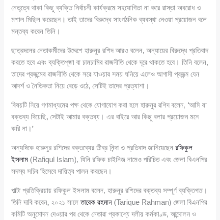
নেতৃত্বে থাকা কিছু ব্যক্তি নির্বাচনী কার্যক্রমে সহযোগিতা না করে রাস্তা অবরোধ ও
মশাল মিছিল করেছেন। তাই তাদের বিরুদ্ধে সাংগঠনিক ব্যবস্থা নেওয়া প্রয়োজন বলে
মন্তব্য করেন তিনি।
ছাত্রদলের নেতাকর্মীদের উদ্দেশে হারুনুর রশিদ আরও বলেন, অন্যায়ের বিরুদ্ধে প্রতিবাদ
করতে হবে এবং ব্যক্তিপূজা বা চামচামির রাজনীতি থেকে দূরে থাকতে হবে। তিনি বলেন,
তাদের প্রজন্মের রাজনীতি থেকে সরে যাওয়ার সময় ঘনিয়ে এলেও আগামী প্রজন্ম যেন
আদর্শ ও নৈতিকতা নিয়ে বেড়ে ওঠে, সেটিই তাদের প্রত্যাশা।
বিষয়টি নিয়ে গণমাধ্যমের পক্ষ থেকে যোগাযোগ করা হলে হারুনুর রশিদ বলেন, ‘আমি যা
বক্তব্য দিয়েছি, সেটাই আমার বক্তব্য। এর বাইরে আর কিছু বলার প্রয়োজন মনে
করি না।’
অন্যদিকে হারুনুর রশিদের বক্তব্যের তীব্র নিন্দা ও প্রতিবাদ জানিয়েছেন
রফিকুল
ইসলাম
(Rafiqul Islam), যিনি রফিক চাইনিজ নামেও পরিচিত এবং জেলা বিএনপির
সদস্য সচিব হিসেবে দায়িত্ব পালন করছেন।
পাল্টা প্রতিক্রিয়ায় রফিকুল ইসলাম বলেন, হারুনুর রশিদের বক্তব্য সম্পূর্ণ ব্যক্তিগত।
তিনি দাবি করেন, ২০২১ সালে
তারেক রহমান
(Tarique Rahman) জেলা বিএনপির
কমিটি অনুমোদন দেওয়ার পর থেকে নেতারা প্রকাশ্যে দলীয় কর্মকাণ্ড, আন্দোলন ও