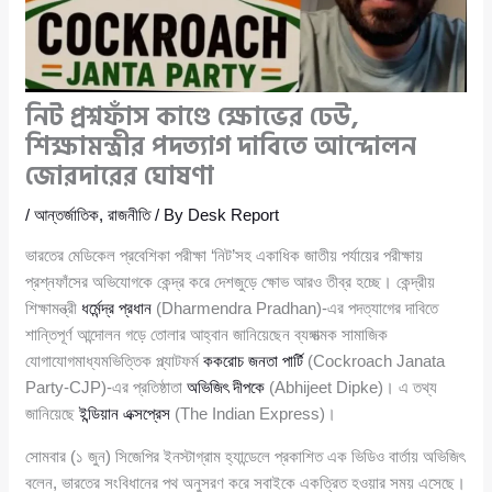
নিট প্রশ্নফাঁস কাণ্ডে ক্ষোভের ঢেউ,
শিক্ষামন্ত্রীর পদত্যাগ দাবিতে আন্দোলন
জোরদারের ঘোষণা
/
আন্তর্জাতিক
,
রাজনীতি
/ By
Desk Report
ভারতের মেডিকেল প্রবেশিকা পরীক্ষা ‘নিট’সহ একাধিক জাতীয় পর্যায়ের পরীক্ষায়
প্রশ্নফাঁসের অভিযোগকে কেন্দ্র করে দেশজুড়ে ক্ষোভ আরও তীব্র হচ্ছে। কেন্দ্রীয়
শিক্ষামন্ত্রী
ধর্মেন্দ্র প্রধান
(Dharmendra Pradhan)-এর পদত্যাগের দাবিতে
শান্তিপূর্ণ আন্দোলন গড়ে তোলার আহ্বান জানিয়েছেন ব্যঙ্গাত্মক সামাজিক
যোগাযোগমাধ্যমভিত্তিক প্ল্যাটফর্ম
ককরোচ জনতা পার্টি
(Cockroach Janata
Party-CJP)-এর প্রতিষ্ঠাতা
অভিজিৎ দীপকে
(Abhijeet Dipke)। এ তথ্য
জানিয়েছে
ইন্ডিয়ান এক্সপ্রেস
(The Indian Express)।
সোমবার (১ জুন) সিজেপির ইনস্টাগ্রাম হ্যান্ডেলে প্রকাশিত এক ভিডিও বার্তায় অভিজিৎ
বলেন, ভারতের সংবিধানের পথ অনুসরণ করে সবাইকে একত্রিত হওয়ার সময় এসেছে।