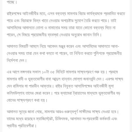
পাচ্ছে।
রাষ্ট্রপক্ষের আইনজীবীর মতে, এসব বক্তব্য মামলার বিচার কার্যক্রমকে প্রভাবিত করতে
পারে এবং বিচারকে ভিন্ন খাতে নেওয়ার অপচেষ্টার সুযোগ তৈরি করতে পারে। তাই
আসামিদের আদালতে তোলা ও নামানোর সময় তারা যাতে কোনো বক্তব্য দিতে না
পারেন, সে বিষয়ে প্রয়োজনীয় ব্যবস্থা নেওয়ার অনুরোধ জানান তিনি।
আদালত বিষয়টি আমলে নিয়ে আবেদন মঞ্জুর করেন এবং আসামিদের আদালতে আনা-
নেওয়ার সময় তারা যেন কথা বলতে না পারেন, তা নিশ্চিত করতে পুলিশকে প্রয়োজনীয়
নির্দেশনা দেন।
এর আগে মঙ্গলবার সকাল ১০টা ৩৫ মিনিটে মামলার সাক্ষ্যগ্রহণ শুরু হয়। প্রথমে
মামলার বাদী ও ভুক্তভোগীর বাবা আব্দুল হান্নান মোল্লা জবানবন্দি দেন। এরপর সাক্ষ্য
দেন রামিসার মা পারভীন আক্তার। রাষ্ট্র নিযুক্ত আসামিপক্ষের আইনজীবী মূসা
কলিমউল্লাহ তাদের জেরা করেন। পরে ক্যামেরা ট্রায়ালের মাধ্যমে ভুক্তভোগীর বড়
বোনের সাক্ষ্যগ্রহণ করা হয়।
আদালত সূত্রে জানা গেছে, মামলার আরও গুরুত্বপূর্ণ সাক্ষীদের সাক্ষ্য নেওয়া হবে।
তাদের মধ্যে রয়েছেন ম্যাজিস্ট্রেট, চিকিৎসক, আলামত সংগ্রহকারী কর্মকর্তা এবং
স্থানীয় প্রতিবেশীরা।