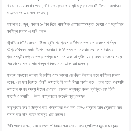
পরিষদের চেয়ারম্যান পদে সুপারিশকে কেন্দ্র করে সৃষ্ট দ্বন্দ্বের জেরেই দীপেন দেওয়ানের
মন্ত্রিত্ব কেড়ে নেওয়া হয়েছে।
মঙ্গলবার (২ জুন) সকাল ১০টার দিকে সামাজিক যোগাযোগমাধ্যমে দেওয়া এক স্ট্যাটাসে
সর্বমিত্র চাকমা এ দাবি করেন।
স্ট্যাটাসে তিনি লেখেন, ‘ঈদের ছুটির পর প্রথম কর্মদিবসে পদত্যাগ করলেন পার্বত্য
চট্টগ্রামবিষয়ক মন্ত্রী দীপেন দেওয়ান। তিনি গতকাল সোমবার সকালে সচিবালয়ে
প্রধানমন্ত্রীর দপ্তরে পদত্যাগপত্র জমা দেন এবং তা গৃহীত হয়। সরকার গঠনের সাড়ে
তিন মাসের মাথায় তার পদত্যাগ নিয়ে নানা আলোচনা চলছে।’
পার্বত্য অঞ্চলের জনগণ বিএনপির ওপর আস্থা রেখেছিল উল্লেখ করে সর্বমিত্র চাকমা
বলেন, এর ফল হিসেবে তিনটি আসনেই বিএনপি বিজয় অর্জন করে। তার মতে, রাঙামাটি
আসনের সংসদ সদস্য দীপেন দেওয়ান একজন অত্যন্ত সজ্জন ব্যক্তি এবং তিনি
পাহাড়ি ও বাঙালি—উভয় সম্প্রদায়ের কাছেই শ্রদ্ধাভাজন।
অসুস্থতার কারণ উল্লেখ করে পদত্যাগের কথা বলা হলেও বাস্তবে তিনি স্বেচ্ছায় সরে
যাননি বলে দাবি করেন ডাকসুর এই সদস্য।
তিনি আরও বলেন, ‘স্রেফ জেলা পরিষদের চেয়ারম্যান পদে সুপারিশের দ্বন্দ্বকে কেন্দ্র