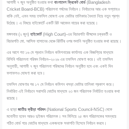
আগামী ৭ জুন অনুষ্ঠিত হওয়ার কথা
বাংলাদেশ ক্রিকেট বোর্ড
(Bangladesh
Cricket Board-BCB) পরিচালনা পর্ষদের নির্বাচন। নির্বাচনের আর এক সপ্তাহও
বাকি নেই, এমন সময় তফসিল ঘোষণা এবং ভোটার তালিকার বৈধতা নিয়ে নতুন প্রশ্ন
উঠেছে। এ বিষয়ে হাইকোর্টে একটি রিট আবেদন দায়ের করা হয়েছে।
মঙ্গলবার (২ জুন)
হাইকোর্ট
(High Court)-এর বিচারপতি ভীষ্মদেব চক্রবর্তী ও
বিচারপতি মো. আসিফ হাসানের বেঞ্চে রিটটির ওপর শুনানি অনুষ্ঠিত হওয়ার কথা রয়েছে।
এর আগে গত ১৬ মে প্রধান নির্বাচন কমিশনারের কার্যালয় এক বিজ্ঞপ্তির মাধ্যমে
বিসিবি পরিচালনা পরিষদ নির্বাচন–২০২৬ এর তফসিল ঘোষণা করে। ওই তফসিল
অনুযায়ী, আগামী ৭ জুন পরিচালনা পরিষদের নির্বাচন অনুষ্ঠিত হবে এবং একই দিন
ফলাফলও ঘোষণা করা হবে।
তফসিল ঘোষণার পর ১৭ মে নির্বাচন কমিশন খসড়া ভোটার তালিকা প্রকাশ করে।
নির্ধারিত এই নির্বাচনে সরাসরি ভোটের মাধ্যমে ২৩ জন পরিচালক নির্বাচিত হওয়ার কথা
রয়েছে।
এ ছাড়া
জাতীয় ক্রীড়া পরিষদ
(National Sports Council-NSC) থেকে
মনোনীত হবেন আরও দুইজন পরিচালক। সব মিলিয়ে ২৫ জন পরিচালকের সমন্বয়ে
গঠিত বোর্ড পরে ভোটের মাধ্যমে একজনকে সভাপতি হিসেবে নির্বাচন করবে।