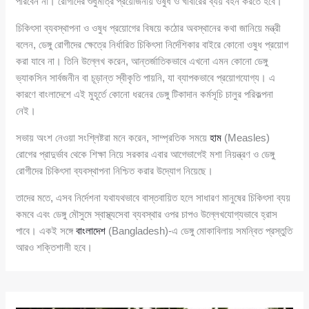
পারবেন না। রোগীদের শুধুমাত্র প্রয়োজনীয় ওষুধ ও খাবারের ব্যয় বহন করতে হবে।
চিকিৎসা ব্যবস্থাপনা ও ওষুধ প্রয়োগের বিষয়ে কঠোর অবস্থানের কথা জানিয়ে মন্ত্রী
বলেন, ডেঙ্গু রোগীদের ক্ষেত্রে নির্ধারিত চিকিৎসা নির্দেশিকার বাইরে কোনো ওষুধ প্রয়োগ
করা যাবে না। তিনি উল্লেখ করেন, আন্তর্জাতিকভাবে এখনো এমন কোনো ডেঙ্গু
ভ্যাকসিন সার্বজনীন বা চূড়ান্ত স্বীকৃতি পায়নি, যা ব্যাপকভাবে প্রয়োগযোগ্য। এ
কারণে বাংলাদেশে এই মুহূর্তে কোনো ধরনের ডেঙ্গু টিকাদান কর্মসূচি চালুর পরিকল্পনা
নেই।
সভায় অংশ নেওয়া সংশ্লিষ্টরা মনে করেন, সাম্প্রতিক সময়ে
হাম
(Measles)
রোগের প্রাদুর্ভাব থেকে শিক্ষা নিয়ে সরকার এবার আগেভাগেই মশা নিয়ন্ত্রণ ও ডেঙ্গু
রোগীদের চিকিৎসা ব্যবস্থাপনা নিশ্চিত করার উদ্যোগ নিয়েছে।
তাদের মতে, এসব নির্দেশনা যথাযথভাবে বাস্তবায়িত হলে সাধারণ মানুষের চিকিৎসা ব্যয়
কমবে এবং ডেঙ্গু মৌসুমে স্বাস্থ্যসেবা ব্যবস্থার ওপর চাপও উল্লেখযোগ্যভাবে হ্রাস
পাবে। একই সঙ্গে
বাংলাদেশ
(Bangladesh)-এ ডেঙ্গু মোকাবিলায় সমন্বিত প্রস্তুতি
আরও শক্তিশালী হবে।