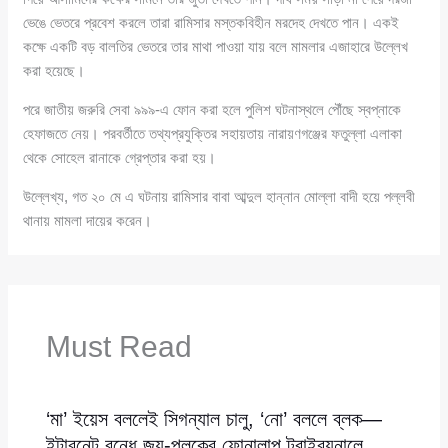
ভেঙে ভেতরে প্রবেশ করলে তারা রামিসার মস্তকবিহীন মরদেহ দেখতে পান। একই
কক্ষে একটি বড় বালতির ভেতরে তার মাথা পাওয়া যায় বলে মামলার এজাহারে উল্লেখ
করা হয়েছে।
পরে জাতীয় জরুরি সেবা ৯৯৯-এ ফোন করা হলে পুলিশ ঘটনাস্থলে পৌঁছে স্বপ্নাকে
হেফাজতে নেয়। পরবর্তীতে তথ্যপ্রযুক্তির সহায়তায় নারায়ণগঞ্জের ফতুল্লা এলাকা
থেকে সোহেল রানাকে গ্রেপ্তার করা হয়।
উল্লেখ্য, গত ২০ মে এ ঘটনায় রামিসার বাবা আব্দুল হান্নান মোল্লা বাদী হয়ে পল্লবী
থানায় মামলা দায়ের করেন।
Must Read
‘মা’ ইয়েস বললেই সিগন্যাল চালু, ‘নো’ বললে ব্লক—
ইন্টারনেট বন্ধে জয়-পলকের ফোনালাপ ট্রাইব্যুনালে