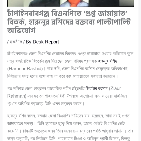
চাঁপাইনবাবগঞ্জ বিএনপিতে ‘গুপ্ত জামায়াত’
বিতর্ক, হারুনুর রশিদের বক্তব্যে পাল্টাপাল্টি
অভিযোগ
/
রাজনীতি
/ By
Desk Report
চাঁপাইনবাবগঞ্জ জেলা বিএনপির নেতাদের বিরুদ্ধে ‘গুপ্ত জামায়াত’ হওয়ার অভিযোগ তুলে
নতুন রাজনৈতিক বিতর্কের জন্ম দিয়েছেন জেলা পরিষদ প্রশাসক
হারুনুর রশিদ
(Harunur Rashid)। তার দাবি, জেলা বিএনপির বর্তমান নেতৃত্বের অধিকাংশই
নির্বাচনের সময় দলের পক্ষে কাজ না করে বরং জামায়াতকে সহায়তা করেছেন।
গত শনিবার জেলা ছাত্রদল আয়োজিত শহীদ রাষ্ট্রপতি
জিয়াউর রহমান
(Ziaur
Rahman)-এর ৪৫তম শাহাদতবার্ষিকী উপলক্ষে আলোচনা সভা ও দোয়া মাহফিলে
প্রধান অতিথির বক্তব্যে তিনি এসব মন্তব্য করেন।
হারুনুর রশিদ বলেন, বর্তমান জেলা বিএনপির দায়িত্বে যারা রয়েছেন, তারা সবাই গুপ্ত
জামায়াতের সদস্য। তিনি চ্যালেঞ্জ ছুড়ে দিয়ে বলেন, তাদের কেউই বিএনপির ভোট
করেননি। বিষয়টি তদন্তের জন্য তিনি দলের চেয়ারম্যানের প্রতি আহ্বান জানান। তার
ভাষ্য অনুযায়ী, গত নির্বাচনে তিনি, শাহজাহান মিঞা ও আমিনুল প্রার্থী ছিলেন, কিন্তু