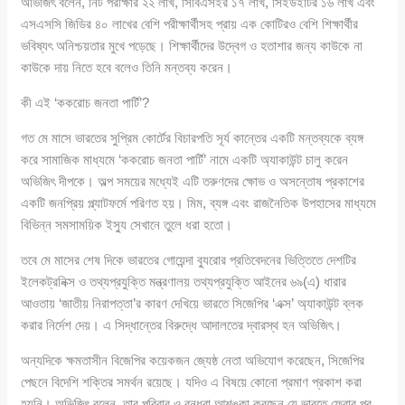
অভিজিৎ বলেন, নিট পরীক্ষার ২২ লাখ, সিবিএসইর ১৭ লাখ, সিইউইটির ১৬ লাখ এবং
এসএসসি জিডির ৪০ লাখের বেশি পরীক্ষার্থীসহ প্রায় এক কোটিরও বেশি শিক্ষার্থীর
ভবিষ্যৎ অনিশ্চয়তার মুখে পড়েছে। শিক্ষার্থীদের উদ্বেগ ও হতাশার জন্য কাউকে না
কাউকে দায় নিতে হবে বলেও তিনি মন্তব্য করেন।
কী এই ‘ককরোচ জনতা পার্টি’?
গত মে মাসে ভারতের সুপ্রিম কোর্টের বিচারপতি সূর্য কান্তের একটি মন্তব্যকে ব্যঙ্গ
করে সামাজিক মাধ্যমে ‘ককরোচ জনতা পার্টি’ নামে একটি অ্যাকাউন্ট চালু করেন
অভিজিৎ দীপকে। অল্প সময়ের মধ্যেই এটি তরুণদের ক্ষোভ ও অসন্তোষ প্রকাশের
একটি জনপ্রিয় প্ল্যাটফর্মে পরিণত হয়। মিম, ব্যঙ্গ এবং রাজনৈতিক উপহাসের মাধ্যমে
বিভিন্ন সমসাময়িক ইস্যু সেখানে তুলে ধরা হতো।
তবে মে মাসের শেষ দিকে ভারতের গোয়েন্দা ব্যুরোর প্রতিবেদনের ভিত্তিতে দেশটির
ইলেকট্রনিক্স ও তথ্যপ্রযুক্তি মন্ত্রণালয় তথ্যপ্রযুক্তি আইনের ৬৯(এ) ধারার
আওতায় ‘জাতীয় নিরাপত্তা’র কারণ দেখিয়ে ভারতে সিজেপির ‘এক্স’ অ্যাকাউন্ট ব্লক
করার নির্দেশ দেয়। এ সিদ্ধান্তের বিরুদ্ধে আদালতের দ্বারস্থ হন অভিজিৎ।
অন্যদিকে ক্ষমতাসীন বিজেপির কয়েকজন জ্যেষ্ঠ নেতা অভিযোগ করেছেন, সিজেপির
পেছনে বিদেশি শক্তির সমর্থন রয়েছে। যদিও এ বিষয়ে কোনো প্রমাণ প্রকাশ করা
হয়নি। অভিজিৎ বলেন, তার পরিবার ও বন্ধুরা আশঙ্কা করছেন যে ভারতে ফেরার পর