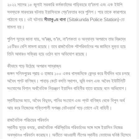
২০২২ সালের ১৮ জুলাই সরকারি কর্মকর্তাদের গাড়িবহরে হা’\মলা এবং এক ইউপি
সদস্যকে মারধরের ঘটনায় ইয়াসিনকে গ্রে’\ফতার করে পুলিশ। পরে তাকে কারাগারে
পাঠানো হয়। ওই ঘটনায়
সীতাকুণ্ড থানা
(Sitakunda Police Station)-তে
মামলা হয়।
পুলিশ সূত্রে জানা যায়, অ’\স্ত্র, গু’\ম, না’\শকতা ও অন্যান্য অপরাধে তার বিরুদ্ধে
১৫টিরও বেশি মামলা রয়েছে। তবে রাজনৈতিক পটপরিবর্তনের পর জামিনে মুক্ত হয়ে
তিনি আবারও সক্রিয় হয়ে ওঠেন বলে অভিযোগ রয়েছে।
কীভাবে গড়ে উঠেছে অপরাধ সাম্রাজ্য
জঙ্গল সলিমপুরের প্রায় ৩ হাজার ১০০ একর খাসজমিকে কেন্দ্র করে দীর্ঘদিন ধরে চলছে
অবৈধ প্লট বাণিজ্য। পাহাড় কেটে বসতি স্থাপন, ভূমি দখল এবং অবৈধ ইউটিলিটি
সংযোগের বিশাল অর্থনৈতিক নিয়ন্ত্রণ ইয়াসিন বাহিনীর হাতে রয়েছে বলে অভিযোগ।
স্থানীয়দের মতে, অবৈধ বিদ্যুৎ, পানির সংযোগ এবং প্লট বাণিজ্য থেকে বিপুল অর্থ
আয় করে নিজেদের শক্তিশালী সশস্ত্র নেটওয়ার্ক গড়ে তোলে এই বাহিনী।
রাজনৈতিক পরিচয়ের পরিবর্তন
স্থানীয় সূত্র বলছে, রাজনৈতিক পরিস্থিতির পরিবর্তনের সঙ্গে সঙ্গে ইয়াসিন নিজের
অবস্থানও পরিবর্তন করেছেন। অতীতে আওয়ামী লীগের স্থানীয় নেতাদের ঘনিষ্ঠ হিসেবে