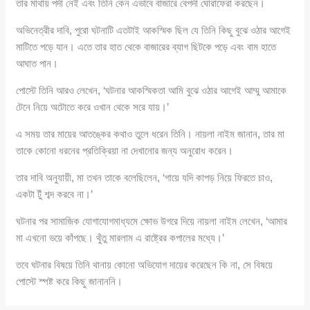
তার মাথায় পর্দা নেই এবং তিনি কেন এভাবে বাজারে বেপর্দা ঘোরাফেরা করছেন।
অভিনেত্রীর দাবি, পুরো ঘটনাটি এতটাই আকস্মিক ছিল যে তিনি কিছু বুঝে ওঠার আগেই
মাটিতে পড়ে যান। এতে তার হাত থেকে বাজারের ব্যাগ ছিটকে পড়ে এবং বাম হাতে
আঘাত পান।
পোস্টে তিনি আরও লেখেন, ‘ঘটনার আকস্মিকতা আমি বুঝে ওঠার আগেই আম্মু আমাকে
টেনে নিয়ে অটোতে করে ওখান থেকে সরে যায়।’
এ সময় তার মায়ের আতঙ্কের কথাও তুলে ধরেন তিনি। নায়লা নাইম জানান, তার মা
তাকে কোনো ধরনের প্রতিক্রিয়া না দেখানোর জন্য অনুরোধ করেন।
তার দাবি অনুযায়ী, মা তখন তাকে বলেছিলেন, ‘গায়ে যদি কাপড় নিয়ে ফিরতে চাও,
একটা টুঁ শব্দ করবে না।’
ঘটনার পর সামাজিক যোগাযোগমাধ্যমে ক্ষোভ উগরে দিয়ে নায়লা নাইম লেখেন, ‘আমার
মা এখনো ভয়ে কাঁপছে। থুঁতু মারলাম এ রাষ্ট্রের কপালের মধ্যে।’
তবে ঘটনার বিষয়ে তিনি থানায় কোনো অভিযোগ দায়ের করেছেন কি না, সে বিষয়ে
পোস্টে স্পষ্ট করে কিছু জানাননি।