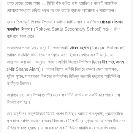
তপ্ত রোদের মধ্যে প্রায় ২০ মিনিট দাঁড় করিয়ে রাখা হয়েছিল। ঘটনাটি সামাজিক
যোগাযোগমাধ্যমে ছড়িয়ে পড়ার পর শুরু হয়েছে ব্যাপক আলোচনা ও সমালোচনা।
বুধবার (১৭ জুন) শিবগঞ্জ উপজেলার আলিয়ারহাট এলাকায় অবস্থিত
রোকেয়া সাত্তার
মাধ্যমিক বিদ্যালয়
(Rokeya Sattar Secondary School) মাঠে এ ঘটনা
ঘটে বলে জানা গেছে।
সরেজমিনে পাওয়া তথ্য অনুযায়ী, প্রধানমন্ত্রী
তারেক রহমান
(Tarique Rahman)
ঘোষিত ফ্যামিলি কার্ড বিতরণ কর্মসূচির অংশ হিসেবে সেখানে একটি অনুষ্ঠানের
আয়োজন করা হয়। অনুষ্ঠানে প্রধান অতিথি হিসেবে উপস্থিত ছিলেন
মীর শাহে আলম
(Mir Shahe Alam)। এছাড়া বিশেষ অতিথি হিসেবে বগুড়ার জেলা প্রশাসক,
পুলিশ সুপার, সমাজসেবা বিভাগের কর্মকর্তাসহ বিভিন্ন সরকারি দপ্তরের প্রতিনিধিরা
উপস্থিত ছিলেন।
অনুষ্ঠানে ৪২৮ জন উপকারভোগীর মধ্যে ফ্যামিলি কার্ড এবং একটি করে গাছের চারা
বিতরণ করা হয়।
তবে অনুষ্ঠানের আনুষ্ঠানিকতা ঘিরেই প্রশ্ন উঠেছে। অভিযোগ অনুযায়ী, প্রতিমন্ত্রীকে
ফুল দিয়ে স্বাগত জানানোর জন্য বিদ্যালয়ের শিক্ষার্থীদের দুপুরের রোদের মধ্যে দীর্ঘ সময়
দাঁড়িয়ে থাকতে হয়েছে। এ সংক্রান্ত একটি ভিডিও সামাজিক যোগাযোগমাধ্যমে