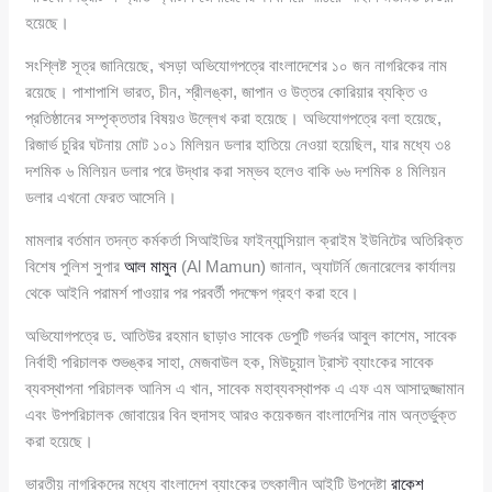
হয়েছে।
সংশ্লিষ্ট সূত্র জানিয়েছে, খসড়া অভিযোগপত্রে বাংলাদেশের ১০ জন নাগরিকের নাম
রয়েছে। পাশাপাশি ভারত, চীন, শ্রীলঙ্কা, জাপান ও উত্তর কোরিয়ার ব্যক্তি ও
প্রতিষ্ঠানের সম্পৃক্ততার বিষয়ও উল্লেখ করা হয়েছে। অভিযোগপত্রে বলা হয়েছে,
রিজার্ভ চুরির ঘটনায় মোট ১০১ মিলিয়ন ডলার হাতিয়ে নেওয়া হয়েছিল, যার মধ্যে ৩৪
দশমিক ৬ মিলিয়ন ডলার পরে উদ্ধার করা সম্ভব হলেও বাকি ৬৬ দশমিক ৪ মিলিয়ন
ডলার এখনো ফেরত আসেনি।
মামলার বর্তমান তদন্ত কর্মকর্তা সিআইডির ফাইন্যান্সিয়াল ক্রাইম ইউনিটের অতিরিক্ত
বিশেষ পুলিশ সুপার
আল মামুন
(Al Mamun) জানান, অ্যাটর্নি জেনারেলের কার্যালয়
থেকে আইনি পরামর্শ পাওয়ার পর পরবর্তী পদক্ষেপ গ্রহণ করা হবে।
অভিযোগপত্রে ড. আতিউর রহমান ছাড়াও সাবেক ডেপুটি গভর্নর আবুল কাশেম, সাবেক
নির্বাহী পরিচালক শুভঙ্কর সাহা, মেজবাউল হক, মিউচুয়াল ট্রাস্ট ব্যাংকের সাবেক
ব্যবস্থাপনা পরিচালক আনিস এ খান, সাবেক মহাব্যবস্থাপক এ এফ এম আসাদুজ্জামান
এবং উপপরিচালক জোবায়ের বিন হুদাসহ আরও কয়েকজন বাংলাদেশির নাম অন্তর্ভুক্ত
করা হয়েছে।
ভারতীয় নাগরিকদের মধ্যে বাংলাদেশ ব্যাংকের তৎকালীন আইটি উপদেষ্টা
রাকেশ