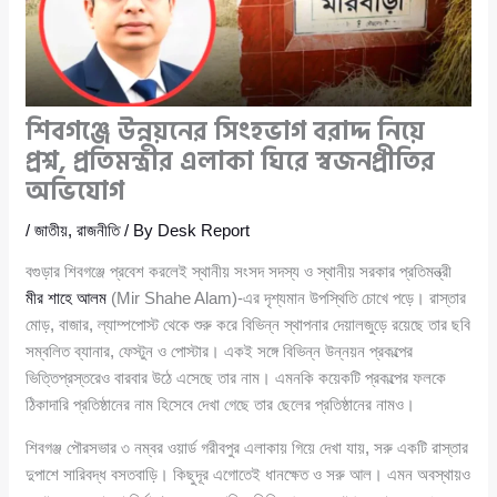
শিবগঞ্জে উন্নয়নের সিংহভাগ বরাদ্দ নিয়ে
প্রশ্ন, প্রতিমন্ত্রীর এলাকা ঘিরে স্বজনপ্রীতির
অভিযোগ
/
জাতীয়
,
রাজনীতি
/ By
Desk Report
বগুড়ার শিবগঞ্জে প্রবেশ করলেই স্থানীয় সংসদ সদস্য ও স্থানীয় সরকার প্রতিমন্ত্রী
মীর শাহে আলম
(Mir Shahe Alam)-এর দৃশ্যমান উপস্থিতি চোখে পড়ে। রাস্তার
মোড়, বাজার, ল্যাম্পপোস্ট থেকে শুরু করে বিভিন্ন স্থাপনার দেয়ালজুড়ে রয়েছে তার ছবি
সম্বলিত ব্যানার, ফেস্টুন ও পোস্টার। একই সঙ্গে বিভিন্ন উন্নয়ন প্রকল্পের
ভিত্তিপ্রস্তরেও বারবার উঠে এসেছে তার নাম। এমনকি কয়েকটি প্রকল্পের ফলকে
ঠিকাদারি প্রতিষ্ঠানের নাম হিসেবে দেখা গেছে তার ছেলের প্রতিষ্ঠানের নামও।
শিবগঞ্জ পৌরসভার ৩ নম্বর ওয়ার্ড গরীবপুর এলাকায় গিয়ে দেখা যায়, সরু একটি রাস্তার
দুপাশে সারিবদ্ধ বসতবাড়ি। কিছুদূর এগোতেই ধানক্ষেত ও সরু আল। এমন অবস্থায়ও