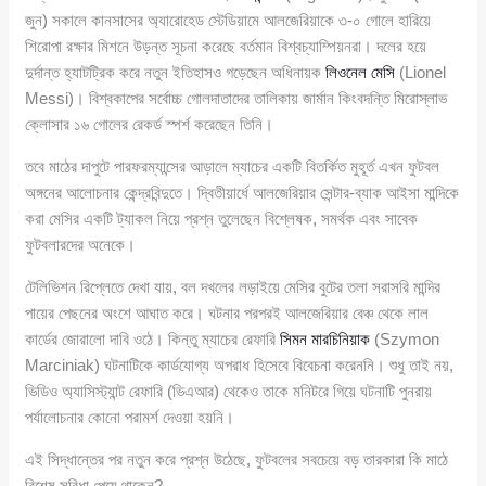
জুন) সকালে কানসাসের অ্যারোহেড স্টেডিয়ামে আলজেরিয়াকে ৩-০ গোলে হারিয়ে
শিরোপা রক্ষার মিশনে উড়ন্ত সূচনা করেছে বর্তমান বিশ্বচ্যাম্পিয়নরা। দলের হয়ে
দুর্দান্ত হ্যাটট্রিক করে নতুন ইতিহাসও গড়েছেন অধিনায়ক
লিওনেল মেসি
(Lionel
Messi)। বিশ্বকাপের সর্বোচ্চ গোলদাতাদের তালিকায় জার্মান কিংবদন্তি মিরোস্লাভ
ক্লোসার ১৬ গোলের রেকর্ড স্পর্শ করেছেন তিনি।
তবে মাঠের দাপুটে পারফরম্যান্সের আড়ালে ম্যাচের একটি বিতর্কিত মুহূর্ত এখন ফুটবল
অঙ্গনের আলোচনার কেন্দ্রবিন্দুতে। দ্বিতীয়ার্ধে আলজেরিয়ার সেন্টার-ব্যাক আইসা মান্দিকে
করা মেসির একটি ট্যাকল নিয়ে প্রশ্ন তুলেছেন বিশ্লেষক, সমর্থক এবং সাবেক
ফুটবলারদের অনেকে।
টেলিভিশন রিপ্লেতে দেখা যায়, বল দখলের লড়াইয়ে মেসির বুটের তলা সরাসরি মান্দির
পায়ের পেছনের অংশে আঘাত করে। ঘটনার পরপরই আলজেরিয়ার বেঞ্চ থেকে লাল
কার্ডের জোরালো দাবি ওঠে। কিন্তু ম্যাচের রেফারি
সিমন মারচিনিয়াক
(Szymon
Marciniak) ঘটনাটিকে কার্ডযোগ্য অপরাধ হিসেবে বিবেচনা করেননি। শুধু তাই নয়,
ভিডিও অ্যাসিস্ট্যান্ট রেফারি (ভিএআর) থেকেও তাকে মনিটরে গিয়ে ঘটনাটি পুনরায়
পর্যালোচনার কোনো পরামর্শ দেওয়া হয়নি।
এই সিদ্ধান্তের পর নতুন করে প্রশ্ন উঠেছে, ফুটবলের সবচেয়ে বড় তারকারা কি মাঠে
বিশেষ সুবিধা পেয়ে থাকেন?