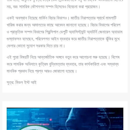
নয়, বরং সামরিক কৌশলগত সম্পদ হিসেবেও বিবেচনা করা প্রয়োজন।
একই অবস্থান নিয়েছে মার্কিন বিচার বিভাগও। জাতীয় নিরাপত্তার স্বার্থে মামলাটি
খারিজ করার জন্য আদালতের কাছে আবেদন জানানো হয়েছে। বিচার বিভাগের পরিবেশ
ও প্রাকৃতিক সম্পদ বিভাগের প্রিন্সিপাল ডেপুটি অ্যাসিস্ট্যান্ট অ্যাটর্নি জেনারেল অ্যাডাম
গুস্তাফসন বলেছেন, পরিবেশগত আইন ব্যবহার করে জাতীয় নিরাপত্তাকে ঝুঁকির মুখে
ফেলার কোনো সুযোগ সরকার দিতে চায় না।
এই পুরো বিষয়টি নিয়ে আন্তর্জাতিক অঙ্গনে নতুন করে আলোচনা শুরু হয়েছে। বিশেষ
করে সামরিক অভিযানে কৃত্রিম বুদ্ধিমত্তার ব্যবহার, তার কার্যকারিতা এবং সম্ভাব্য
মানবিক প্রভাব নিয়ে প্রশ্ন আরও জোরালো হয়েছে।
সূত্র: মিডল ইস্ট আই