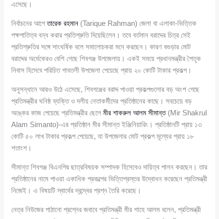
এসেছে।
নির্বাচনের আগে
তারেক রহমান
(Tarique Rahman) জেলা বা এলাকা-ভিত্তিক
পক্ষপাতিত্ব বন্ধ করার প্রতিশ্রুতি দিয়েছিলেন। তবে বর্তমান বরাদ্দের চিত্র সেই
প্রতিশ্রুতির সঙ্গে সাংঘর্ষিক বলে সমালোচকরা মনে করছেন। কারণ বগুড়ার মোট
বরাদ্দের অর্ধেকেরও বেশি গেছে শিবগঞ্জ উপজেলায়। একই সময়ে প্রধানমন্ত্রীর পৈতৃক
নিবাস হিসেবে পরিচিত গাবতলী উপজেলা পেয়েছে প্রায় ২০ কোটি টাকার প্রকল্প।
অনুসন্ধানে আরও উঠে এসেছে, শিবগঞ্জের বরাদ্দ পাওয়া প্রকল্পগুলোর বড় অংশ গেছে
প্রতিমন্ত্রীর ঘনিষ্ঠ ব্যক্তি ও দলীয় নেতাকর্মীদের প্রতিষ্ঠানের কাছে। সবচেয়ে বড়
অঙ্কের কাজ পেয়েছে প্রতিমন্ত্রীর ছেলে
মীর শাকরুল আলম সীমান্ত
(Mir Shakrul
Alam Simanto)-এর প্রতিষ্ঠান মীর সীমান্ত ইঞ্জিনিয়ারিং। প্রতিষ্ঠানটি প্রায় ১৩
কোটি ৫০ লাখ টাকার প্রকল্প পেয়েছে, যা উপজেলার মোট প্রকল্প মূল্যের প্রায় ১৮
শতাংশ।
সীমান্ত শিবগঞ্জ বিএনপির ছাত্রবিষয়ক সম্পাদক হিসেবেও দায়িত্ব পালন করছেন। তার
প্রতিষ্ঠানের নামে পাওয়া একাধিক প্রকল্পের ভিত্তিপ্রস্তর উদ্বোধন করেছেন প্রতিমন্ত্রী
নিজেই। এ বিষয়টি স্বার্থের দ্বন্দ্বের প্রশ্ন তৈরি করেছে।
নেত্র নিউজের পাঠানো প্রশ্নের জবাবে প্রতিমন্ত্রী মীর শাহে আলম বলেন, প্রতিমন্ত্রী