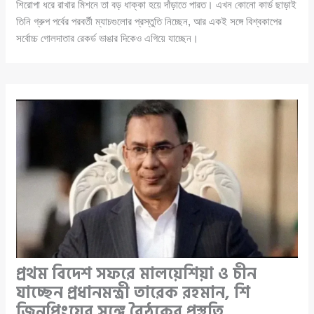
শিরোপা ধরে রাখার মিশনে তা বড় ধাক্কা হয়ে দাঁড়াতে পারত। এখন কোনো কার্ড ছাড়াই
তিনি গ্রুপ পর্বের পরবর্তী ম্যাচগুলোর প্রস্তুতি নিচ্ছেন, আর একই সঙ্গে বিশ্বকাপের
সর্বোচ্চ গোলদাতার রেকর্ড ভাঙার দিকেও এগিয়ে যাচ্ছেন।
প্রথম বিদেশ সফরে মালয়েশিয়া ও চীন
যাচ্ছেন প্রধানমন্ত্রী তারেক রহমান, শি
জিনপিংয়ের সঙ্গে বৈঠকের প্রস্তুতি