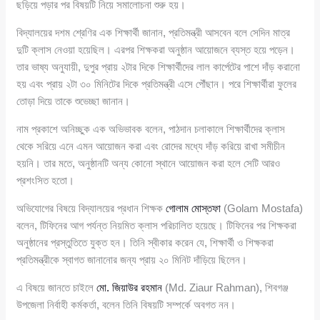
ছড়িয়ে পড়ার পর বিষয়টি নিয়ে সমালোচনা শুরু হয়।
বিদ্যালয়ের দশম শ্রেণির এক শিক্ষার্থী জানান, প্রতিমন্ত্রী আসবেন বলে সেদিন মাত্র
দুটি ক্লাস নেওয়া হয়েছিল। এরপর শিক্ষকরা অনুষ্ঠান আয়োজনে ব্যস্ত হয়ে পড়েন।
তার ভাষ্য অনুযায়ী, দুপুর প্রায় ২টার দিকে শিক্ষার্থীদের লাল কার্পেটের পাশে দাঁড় করানো
হয় এবং প্রায় ২টা ৩০ মিনিটের দিকে প্রতিমন্ত্রী এসে পৌঁছান। পরে শিক্ষার্থীরা ফুলের
তোড়া দিয়ে তাকে শুভেচ্ছা জানান।
নাম প্রকাশে অনিচ্ছুক এক অভিভাবক বলেন, পাঠদান চলাকালে শিক্ষার্থীদের ক্লাস
থেকে সরিয়ে এনে এমন আয়োজন করা এবং রোদের মধ্যে দাঁড় করিয়ে রাখা সমীচীন
হয়নি। তার মতে, অনুষ্ঠানটি অন্য কোনো স্থানে আয়োজন করা হলে সেটি আরও
প্রশংসিত হতো।
অভিযোগের বিষয়ে বিদ্যালয়ের প্রধান শিক্ষক
গোলাম মোস্তফা
(Golam Mostafa)
বলেন, টিফিনের আগ পর্যন্ত নিয়মিত ক্লাস পরিচালিত হয়েছে। টিফিনের পর শিক্ষকরা
অনুষ্ঠানের প্রস্তুতিতে যুক্ত হন। তিনি স্বীকার করেন যে, শিক্ষার্থী ও শিক্ষকরা
প্রতিমন্ত্রীকে স্বাগত জানানোর জন্য প্রায় ২০ মিনিট দাঁড়িয়ে ছিলেন।
এ বিষয়ে জানতে চাইলে
মো. জিয়াউর রহমান
(Md. Ziaur Rahman), শিবগঞ্জ
উপজেলা নির্বাহী কর্মকর্তা, বলেন তিনি বিষয়টি সম্পর্কে অবগত নন।