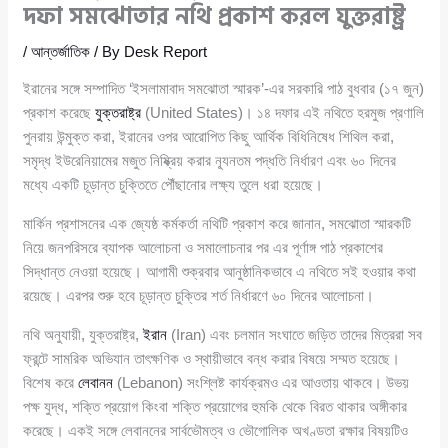
দফা সমঝোতার নথি প্রকাশ করল যুক্তরাষ্ট্র
/
আন্তর্জাতিক
/ By
Desk Report
ইরানের সঙ্গে সম্পাদিত ‘ইসলামাবাদ সমঝোতা স্মারক’-এর সরকারি পাঠ বুধবার (১৭ জুন)
প্রকাশ করেছে
যুক্তরাষ্ট্র
(United States)। ১৪ দফার এই নথিতে হরমুজ প্রণালি
পুনরায় উন্মুক্ত করা, ইরানের ওপর আরোপিত কিছু আর্থিক বিধিনিষেধ শিথিল করা,
সমৃদ্ধ ইউরেনিয়ামের মজুত নিষ্ক্রিয় করার ন্যূনতম পদ্ধতি নির্ধারণ এবং ৬০ দিনের
মধ্যে একটি চূড়ান্ত চুক্তিতে পৌঁছানোর লক্ষ্য তুলে ধরা হয়েছে।
মার্কিন প্রশাসনের এক জ্যেষ্ঠ কর্মকর্তা নথিটি প্রকাশ করে জানান, সমঝোতা স্মারকটি
নিয়ে জনপরিসরে ব্যাপক আলোচনা ও সমালোচনার পর এর পূর্ণাঙ্গ পাঠ প্রকাশের
সিদ্ধান্ত নেওয়া হয়েছে। আগামী শুক্রবার আনুষ্ঠানিকভাবে এ নথিতে সই হওয়ার কথা
রয়েছে। এরপর শুরু হবে চূড়ান্ত চুক্তির শর্ত নির্ধারণে ৬০ দিনের আলোচনা।
নথি অনুযায়ী, যুক্তরাষ্ট্র,
ইরান
(Iran) এবং চলমান সংঘাতে জড়িত তাদের মিত্ররা সব
ফ্রন্টে সামরিক অভিযান তাৎক্ষণিক ও স্থায়ীভাবে বন্ধ করার বিষয়ে সম্মত হয়েছে।
বিশেষ করে
লেবানন
(Lebanon) সংশ্লিষ্ট কার্যক্রমও এর আওতায় থাকবে। উভয়
পক্ষ যুদ্ধ, শক্তি প্রয়োগ কিংবা শক্তি প্রয়োগের হুমকি থেকে বিরত থাকার অঙ্গীকার
করেছে। একই সঙ্গে লেবাননের সার্বভৌমত্ব ও ভৌগোলিক অখণ্ডতা রক্ষার বিষয়টিও