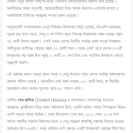
সেখানে নতুন রাস্তা নির্মাণের জন্য একাধিক ভিত্তিপ্রস্তর স্থাপন করা হয়েছে।
স্থানীয়দের ভাষ্য অনুযায়ী, প্রয়োজনীয়তা নিয়ে প্রশ্ন থাকলেও এলাকায় রাস্তা ও
অবকাঠামো নির্মাণের প্রকল্পের সংখ্যা দ্রুত বেড়েছে।
অনুসন্ধানী সংবাদমাধ্যম নেত্র নিউজের বিশ্লেষণে উঠে এসেছে, বিএনপি সরকারের
প্রথম চার মাসে সড়ক, সেতু ও পথ নির্মাণ খাতে শিবগঞ্জ উপজেলায় বরাদ্দ হয়েছে প্রায়
৭৪ কোটি টাকার প্রকল্প। একই সময়ে দেশের দ্বিতীয় সর্বোচ্চ বরাদ্দ পাওয়া উপজেলা
গাজীপুরের কালীগঞ্জ পেয়েছে প্রায় ৩২ কোটি টাকা। অথচ একই খাতে দেশের ৩৭৩টি
উপজেলার গড় বরাদ্দ ছিল প্রায় ৩ কোটি ৮০ লাখ টাকা এবং শতাধিক উপজেলা কোনো
প্রকল্পই পায়নি।
এই বরাদ্দের কারণে বগুড়া জেলা সড়ক ও সেতু উন্নয়ন খাতে দেশের সর্বোচ্চ বরাদ্দপ্রাপ্ত
জেলায় পরিণত হয়েছে। জেলাটিতে মোট বরাদ্দ হয়েছে ১৩২ কোটি টাকা, যা দ্বিতীয়
অবস্থানে থাকা জেলার তুলনায় প্রায় ৯০ শতাংশ বেশি।
অতীতে
শেখ হাসিনা
(Sheikh Hasina)-র শাসনামলে গোপালগঞ্জে উন্নয়ন
প্রকল্পের কেন্দ্রীভবন নিয়ে যেমন আলোচনা ছিল, তেমনি বর্তমান সময়ে শিবগঞ্জকে ঘিরেও
একই ধরনের প্রশ্ন উঠেছে। তথ্য বিশ্লেষণে দেখা যায়, ২০১১ থেকে ২০২৪ সাল
পর্যন্ত স্থানীয় সরকার বিভাগের সড়ক ও সেতু প্রকল্পে মাথাপিছু বরাদ্দের হিসাবে বগুড়ার
অবস্থান ছিল ৫৯তম। অথচ বর্তমানে সেই জেলার একটি উপজেলাই বরাদ্দের শীর্ষে উঠে