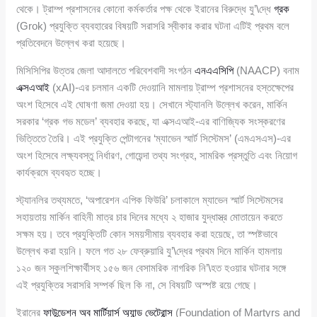
থেকে। ট্রাম্প প্রশাসনের কোনো কর্মকর্তার পক্ষ থেকে ইরানের বিরুদ্ধে যু’\দ্ধে
গ্রক
(Grok) প্রযুক্তি ব্যবহারের বিষয়টি সরাসরি স্বীকার করার ঘটনা এটিই প্রথম বলে
প্রতিবেদনে উল্লেখ করা হয়েছে।
মিসিসিপির উত্তর জেলা আদালতে পরিবেশবাদী সংগঠন
এনএএসিপি
(NAACP) বনাম
এক্সএআই
(xAI)-এর চলমান একটি দেওয়ানি মামলায় ট্রাম্প প্রশাসনের হস্তক্ষেপের
অংশ হিসেবে এই ঘোষণা জমা দেওয়া হয়। সেখানে স্ট্যানলি উল্লেখ করেন, মার্কিন
সরকার ‘গ্রক গভ মডেল’ ব্যবহার করছে, যা এক্সএআই-এর বাণিজ্যিক সংস্করণের
ভিত্তিতে তৈরি। এই প্রযুক্তি পেন্টাগনের ‘ম্যাভেন স্মার্ট সিস্টেমস’ (এমএসএস)-এর
অংশ হিসেবে লক্ষ্যবস্তু নির্ধারণ, গোয়েন্দা তথ্য সংগ্রহ, সামরিক প্রস্তুতি এবং নিয়োগ
কার্যক্রমে ব্যবহৃত হচ্ছে।
স্ট্যানলির তথ্যমতে, ‘অপারেশন এপিক ফিউরি’ চলাকালে ম্যাভেন স্মার্ট সিস্টেমসের
সহায়তায় মার্কিন বাহিনী মাত্র চার দিনের মধ্যে ২ হাজার যুদ্ধাস্ত্র মোতায়েন করতে
সক্ষম হয়। তবে প্রযুক্তিটি কোন সময়সীমায় ব্যবহার করা হয়েছে, তা স্পষ্টভাবে
উল্লেখ করা হয়নি। ফলে গত ২৮ ফেব্রুয়ারি যু’\দ্ধের প্রথম দিনে মার্কিন হামলায়
১২০ জন স্কুলশিক্ষার্থীসহ ১৫৬ জন বেসামরিক নাগরিক নি’\হত হওয়ার ঘটনার সঙ্গে
এই প্রযুক্তির সরাসরি সম্পর্ক ছিল কি না, সে বিষয়টি অস্পষ্ট রয়ে গেছে।
ইরানের
ফাউন্ডেশন অব মার্টিয়ার্স অ্যান্ড ভেটেরান্স
(Foundation of Martyrs and