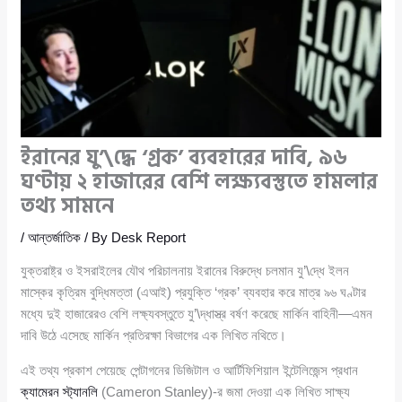
ইরানের যু’\দ্ধে ‘গ্রক’ ব্যবহারের দাবি, ৯৬
ঘণ্টায় ২ হাজারের বেশি লক্ষ্যবস্তুতে হামলার
তথ্য সামনে
/
আন্তর্জাতিক
/ By
Desk Report
যুক্তরাষ্ট্র ও ইসরাইলের যৌথ পরিচালনায় ইরানের বিরুদ্ধে চলমান যু’\দ্ধে ইলন
মাস্কের কৃত্রিম বুদ্ধিমত্তা (এআই) প্রযুক্তি ‘গ্রক’ ব্যবহার করে মাত্র ৯৬ ঘণ্টার
মধ্যে দুই হাজারেরও বেশি লক্ষ্যবস্তুতে যু’\দ্ধাস্ত্র বর্ষণ করেছে মার্কিন বাহিনী—এমন
দাবি উঠে এসেছে মার্কিন প্রতিরক্ষা বিভাগের এক লিখিত নথিতে।
এই তথ্য প্রকাশ পেয়েছে পেন্টাগনের ডিজিটাল ও আর্টিফিশিয়াল ইন্টেলিজেন্স প্রধান
ক্যামেরন স্ট্যানলি
(Cameron Stanley)-র জমা দেওয়া এক লিখিত সাক্ষ্য