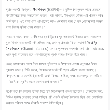
ম্যাচ-পরবর্তী বিশ্লেষণে
ইএসপিএন
(ESPN)-এর ফুটবল বিশ্লেষক আলে মোরেনো
বিষয়টি নিয়ে তীব্র সমালোচনা করেন। তার ভাষায়, “লিওনেল মেসির এটা শতভাগ লাল
কার্ড ছিল। এই ঘটনা সেই ধারণাকেই আরও জোরালো করে যে বড় খেলোয়াড়রা অনেক
সময় বিশেষ সুবিধা পেয়ে থাকেন।”
মোরেনো আরও বলেন, মেসি যখন হ্যাটট্রিকের খুব কাছাকাছি ছিলেন এবং গোলরক্ষক
লুকা জিদান তার একটি শট ঠেকিয়ে দেন, তখন ক্যামেরায় ফিফা সভাপতি
জিয়ান্নি
ইনফান্তিনো
(Gianni Infantino)-কে হাস্যোজ্জ্বল অবস্থায় দেখা যায়। তার মতে,
এমন দৃশ্য অনেকের মনে পক্ষপাতিত্বের প্রশ্ন আরও উসকে দিতে পারে।
একই আলোচনায় অংশ নিয়ে সাবেক ফুটবলার ও বিশ্লেষক নেদুম ওনুওহাও বিস্ময়
প্রকাশ করেন। তিনি বলেন, “ধারাভাষ্যেও ঘটনাটি প্রায় এড়িয়ে যাওয়া হয়েছে।
রিপ্লেতে আমরা দেখেছি ট্যাকলটি যথেষ্ট বিপজ্জনক ছিল, অথচ ধারাভাষ্যে বলা হচ্ছিল
—‘মেসিকে প্রেসিং করতে দেখে ভালো লাগছে।’”
বিশেষ করে ভিএআরের ভূমিকা নিয়ে দুই বিশ্লেষকই প্রশ্ন তুলেছেন। মোরেনোর মতে,
ভিডিও ফুটেজ দেখলেই বোঝা যাচ্ছিল এটি একটি ঝুঁকিপূর্ণ চ্যালেঞ্জ ছিল এবং রেফারিকে
অন্তত মনিটরে ডেকে ঘটনাটি দেখানো উচিত ছিল।