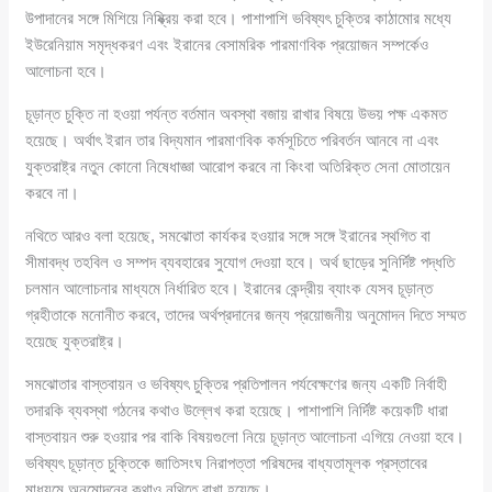
উপাদানের সঙ্গে মিশিয়ে নিষ্ক্রিয় করা হবে। পাশাপাশি ভবিষ্যৎ চুক্তির কাঠামোর মধ্যে
ইউরেনিয়াম সমৃদ্ধকরণ এবং ইরানের বেসামরিক পারমাণবিক প্রয়োজন সম্পর্কেও
আলোচনা হবে।
চূড়ান্ত চুক্তি না হওয়া পর্যন্ত বর্তমান অবস্থা বজায় রাখার বিষয়ে উভয় পক্ষ একমত
হয়েছে। অর্থাৎ ইরান তার বিদ্যমান পারমাণবিক কর্মসূচিতে পরিবর্তন আনবে না এবং
যুক্তরাষ্ট্র নতুন কোনো নিষেধাজ্ঞা আরোপ করবে না কিংবা অতিরিক্ত সেনা মোতায়েন
করবে না।
নথিতে আরও বলা হয়েছে, সমঝোতা কার্যকর হওয়ার সঙ্গে সঙ্গে ইরানের স্থগিত বা
সীমাবদ্ধ তহবিল ও সম্পদ ব্যবহারের সুযোগ দেওয়া হবে। অর্থ ছাড়ের সুনির্দিষ্ট পদ্ধতি
চলমান আলোচনার মাধ্যমে নির্ধারিত হবে। ইরানের কেন্দ্রীয় ব্যাংক যেসব চূড়ান্ত
গ্রহীতাকে মনোনীত করবে, তাদের অর্থপ্রদানের জন্য প্রয়োজনীয় অনুমোদন দিতে সম্মত
হয়েছে যুক্তরাষ্ট্র।
সমঝোতার বাস্তবায়ন ও ভবিষ্যৎ চুক্তির প্রতিপালন পর্যবেক্ষণের জন্য একটি নির্বাহী
তদারকি ব্যবস্থা গঠনের কথাও উল্লেখ করা হয়েছে। পাশাপাশি নির্দিষ্ট কয়েকটি ধারা
বাস্তবায়ন শুরু হওয়ার পর বাকি বিষয়গুলো নিয়ে চূড়ান্ত আলোচনা এগিয়ে নেওয়া হবে।
ভবিষ্যৎ চূড়ান্ত চুক্তিকে জাতিসংঘ নিরাপত্তা পরিষদের বাধ্যতামূলক প্রস্তাবের
মাধ্যমে অনুমোদনের কথাও নথিতে রাখা হয়েছে।