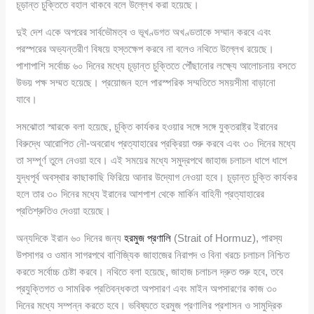
চূড়ান্ত চুক্তিতে বহাল থাকবে বলে উল্লেখ করা হয়েছে।
দুই দেশ একে অপরের সার্বভৌমত্ব ও ভূখণ্ডগত অখণ্ডতাকে সম্মান করবে এবং
পরস্পরের অভ্যন্তরীণ বিষয়ে হস্তক্ষেপ করবে না বলেও নথিতে উল্লেখ রয়েছে।
পাশাপাশি সর্বোচ্চ ৬০ দিনের মধ্যে চূড়ান্ত চুক্তিতে পৌঁছানোর লক্ষ্যে আলোচনায় বসতে
উভয় পক্ষ সম্মত হয়েছে। প্রয়োজন হলে পারস্পরিক সম্মতিতে সময়সীমা বাড়ানো
যাবে।
সমঝোতা স্মারকে বলা হয়েছে, চুক্তি কার্যকর হওয়ার সঙ্গে সঙ্গে যুক্তরাষ্ট্র ইরানের
বিরুদ্ধে আরোপিত নৌ-অবরোধ প্রত্যাহারের প্রক্রিয়া শুরু করবে এবং ৩০ দিনের মধ্যে
তা সম্পূর্ণ তুলে নেওয়া হবে। এই সময়ের মধ্যে সমুদ্রপথে জাহাজ চলাচল ধাপে ধাপে
যুদ্ধপূর্ব অবস্থার কাছাকাছি ফিরিয়ে আনার উদ্যোগ নেওয়া হবে। চূড়ান্ত চুক্তি কার্যকর
হলে তার ৩০ দিনের মধ্যে ইরানের আশপাশ থেকে মার্কিন বাহিনী প্রত্যাহারের
প্রতিশ্রুতিও দেওয়া হয়েছে।
অন্যদিকে ইরান ৬০ দিনের জন্য
হরমুজ প্রণালি
(Strait of Hormuz), পারস্য
উপসাগর ও ওমান সাগরপথে বাণিজ্যিক জাহাজের নিরাপদ ও বিনা খরচে চলাচল নিশ্চিত
করতে সর্বোচ্চ চেষ্টা করবে। নথিতে বলা হয়েছে, জাহাজ চলাচল দ্রুত শুরু হবে, তবে
প্রযুক্তিগত ও সামরিক প্রতিবন্ধকতা অপসারণ এবং মাইন অপসারণের কাজ ৩০
দিনের মধ্যে সম্পন্ন করতে হবে। ভবিষ্যতে হরমুজ প্রণালির প্রশাসন ও সামুদ্রিক