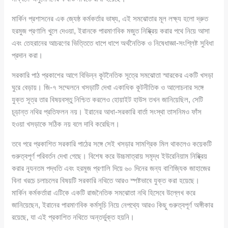
মার্কিন প্রশাসনের এক জ্যেষ্ঠ কর্মকর্তার ভাষ্য, এই সমঝোতার মূল লক্ষ্য হলো দ্রুত
হরমুজ প্রণালি খুলে দেওয়া, ইরানকে পারমাণবিক মজুত নিষ্ক্রিয় করার পথে নিয়ে আসা
এবং তেহরানের আচরণের ভিত্তিতে ধাপে ধাপে অর্থনৈতিক ও নিষেধাজ্ঞা-সংশ্লিষ্ট সুবিধা
প্রদান করা।
সরকারি পাঠ প্রকাশের আগে বিভিন্ন কূটনৈতিক সূত্রে সমঝোতা স্মারকের একটি খসড়া
ঘুরে বেড়ায়। জি-৭ সম্মেলনে খসড়াটি দেখা একাধিক কূটনীতিক ও আলোচনার সঙ্গে
যুক্ত সূত্র তার বিষয়বস্তু নিশ্চিত করলেও হোয়াইট হাউস তখন জানিয়েছিল, সেটি
চূড়ান্ত নথির প্রতিফলন নয়। ইরানের আধা-সরকারি বার্তা সংস্থা তাসনিমও ফাঁস
হওয়া খসড়াকে সঠিক নয় বলে দাবি করেছিল।
তবে পরে প্রকাশিত সরকারি পাঠের সঙ্গে সেই খসড়ার সামগ্রিক মিল থাকলেও কয়েকটি
গুরুত্বপূর্ণ পরিবর্তন দেখা গেছে। বিশেষ করে উচ্চমাত্রায় সমৃদ্ধ ইউরেনিয়াম নিষ্ক্রিয়
করার ন্যূনতম পদ্ধতি এবং হরমুজ প্রণালি দিয়ে ৬০ দিনের জন্য বাণিজ্যিক জাহাজের
বিনা খরচে চলাচলের বিষয়টি সরকারি নথিতে আরও স্পষ্টভাবে যুক্ত করা হয়েছে।
মার্কিন কর্মকর্তারা এটিকে একটি রাজনৈতিক সমঝোতা নথি হিসেবে উল্লেখ করে
জানিয়েছেন, ইরানের পারমাণবিক কর্মসূচি নিয়ে নেপথ্যে আরও কিছু গুরুত্বপূর্ণ অঙ্গীকার
রয়েছে, যা এই প্রকাশিত নথিতে অন্তর্ভুক্ত হয়নি।