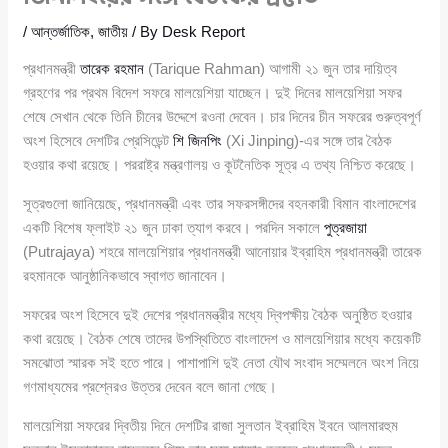
/
আন্তর্জাতিক
,
জাতীয়
/ By
Desk Report
প্রধানমন্ত্রী
তারেক রহমান
(Tarique Rahman) আগামী ২১ জুন তার দায়িত্ব
গ্রহণের পর প্রথম বিদেশ সফরে মালয়েশিয়া যাচ্ছেন। দুই দিনের মালয়েশিয়া সফর
শেষে সেখান থেকে তিনি চীনের উদ্দেশে রওনা দেবেন। চার দিনের চীন সফরের গুরুত্বপূর্ণ
অংশ হিসেবে দেশটির প্রেসিডেন্ট
শি জিনপিং
(Xi Jinping)-এর সঙ্গে তার বৈঠক
হওয়ার কথা রয়েছে। পররাষ্ট্র মন্ত্রণালয় ও কূটনৈতিক সূত্র এ তথ্য নিশ্চিত করেছে।
সূত্রগুলো জানিয়েছে, প্রধানমন্ত্রী এবং তার সফরসঙ্গীদের বহনকারী বিমান বাংলাদেশের
একটি বিশেষ ফ্লাইট ২১ জুন ঢাকা ত্যাগ করবে। পরদিন সকালে
পুত্রজায়া
(Putrajaya) শহরে মালয়েশিয়ার প্রধানমন্ত্রী আনোয়ার ইব্রাহিম প্রধানমন্ত্রী তারেক
রহমানকে আনুষ্ঠানিকভাবে স্বাগত জানাবেন।
সফরের অংশ হিসেবে দুই দেশের প্রধানমন্ত্রীর মধ্যে দ্বিপক্ষীয় বৈঠক অনুষ্ঠিত হওয়ার
কথা রয়েছে। বৈঠক শেষে তাদের উপস্থিতিতে বাংলাদেশ ও মালয়েশিয়ার মধ্যে কয়েকটি
সমঝোতা স্মারক সই হতে পারে। পাশাপাশি দুই নেতা যৌথ সংবাদ সম্মেলনে অংশ নিয়ে
গণমাধ্যমের প্রশ্নেরও উত্তর দেবেন বলে জানা গেছে।
মালয়েশিয়া সফরের দ্বিতীয় দিনে দেশটির রাজা সুলতান ইব্রাহিম ইবনে আলমারহুম