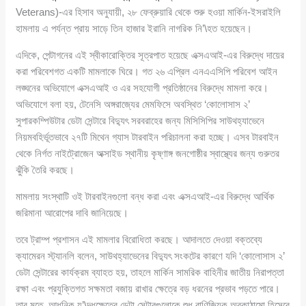
Veterans)-এর হিসাব অনুযায়ী, ২৮ ফেব্রুয়ারি থেকে শুরু হওয়া মার্কিন-ইসরাইলি
হামলায় এ পর্যন্ত প্রায় সাড়ে তিন হাজার ইরানি নাগরিক নি’\হত হয়েছেন।
এদিকে, পেন্টাগনের এই স্বীকারোক্তির সূত্রপাত হয়েছে এক্সএআই-এর বিরুদ্ধে দায়ের
করা পরিবেশগত একটি মামলাকে ঘিরে। গত ২৬ এপ্রিল এনএএসিপি পরিবেশ আইন
লঙ্ঘনের অভিযোগে এক্সএআই ও এর সহযোগী প্রতিষ্ঠানের বিরুদ্ধে মামলা করে।
অভিযোগে বলা হয়, টেনেসি অঙ্গরাজ্যের মেমফিসে অবস্থিত ‘কোলোসাস ২’
সুপারকম্পিউটার ডেটা সেন্টারে বিদ্যুৎ সরবরাহের জন্য মিসিসিপির সাউথহ্যাভেনে
নিয়মবহির্ভূতভাবে ২৭টি মিথেন গ্যাস টারবাইন পরিচালনা করা হচ্ছে। এসব টারবাইন
থেকে নির্গত নাইট্রোজেন অক্সাইড স্থানীয় কৃষ্ণাঙ্গ জনগোষ্ঠীর স্বাস্থ্যের জন্য গুরুতর
ঝুঁকি তৈরি করছে।
মামলায় সংস্থাটি ওই টারবাইনগুলো বন্ধ করা এবং এক্সএআই-এর বিরুদ্ধে আর্থিক
জরিমানা আরোপের দাবি জানিয়েছে।
তবে ট্রাম্প প্রশাসন এই মামলার বিরোধিতা করছে। আদালতে দেওয়া বক্তব্যে
ক্যামেরন স্ট্যানলি বলেন, সাউথহ্যাভেনের বিদ্যুৎ সংকটের কারণে যদি ‘কোলোসাস ২’
ডেটা সেন্টারের কার্যক্রম ব্যাহত হয়, তাহলে মার্কিন সামরিক বাহিনীর জাতীয় নিরাপত্তা
রক্ষা এবং প্রযুক্তিগত সক্ষমতা বজায় রাখার ক্ষেত্রে বড় ধরনের প্রভাব পড়তে পারে।
তার মতে, আধুনিক যু’\দ্ধক্ষেত্রে ডেটা সেন্টারগুলোকে শুধু বাণিজ্যিক অবকাঠামো হিসেবে