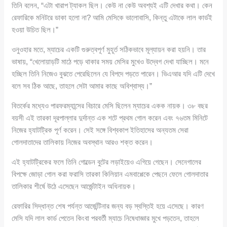
তিনি বলেন, “এটা খারাপ ট্যাকল ছিল। কেউ না কেউ অবশ্যই এটি দেখার কথা। কেন
রেফারিকে মনিটরে ডাকা হলো না? আমি মেসিকে ভালোবাসি, কিন্তু এটাকে লাল কার্ডই
হওয়া উচিত ছিল।”
ওনুওহার মতে, ম্যাচের একটি গুরুত্বপূর্ণ মুহূর্ত সঠিকভাবে মূল্যায়ন করা হয়নি। তার
ভাষায়, “খেলোয়াড়টি মাঠে পড়ে থাকার সময় মেসির মুখেও উদ্বেগ দেখা যাচ্ছিল। মনে
হচ্ছিল তিনি নিজেও বুঝতে পেরেছিলেন যে বিপদে পড়তে পারেন। ভিএআর যদি এটি দেখে
বলে সব ঠিক আছে, তাহলে সেটা আমার কাছে অবিশ্বাস্য।”
বিতর্কের মধ্যেও পারফরম্যান্সের বিচারে মেসি ছিলেন ম্যাচের একক নায়ক। ৩৮ বছর
বয়সী এই তারকা দূরপাল্লার দুর্দান্ত এক শটে প্রথম গোল করেন এবং ৭৬তম মিনিটে
নিজের হ্যাটট্রিক পূর্ণ করেন। সেই সঙ্গে বিশ্বকাপ ইতিহাসের অন্যতম সেরা
গোলদাতাদের তালিকায় নিজের অবস্থান আরও শক্ত করেন।
এই হ্যাটট্রিকের ফলে তিনি গোল্ডেন বুটের লড়াইয়েও এগিয়ে গেছেন। সেনেগালের
বিপক্ষে জোড়া গোল করা ফরাসি তারকা কিলিয়ান এমবাপ্পেকে পেছনে ফেলে গোলদাতার
তালিকার শীর্ষে উঠে এসেছেন আর্জেন্টাইন অধিনায়ক।
রেফারির সিদ্ধান্ত শেষ পর্যন্ত আর্জেন্টিনার জন্য বড় স্বস্তিই হয়ে এসেছে। কারণ
মেসি যদি লাল কার্ড পেতেন কিংবা পরবর্তী ম্যাচে নিষেধাজ্ঞার মুখে পড়তেন, তাহলে