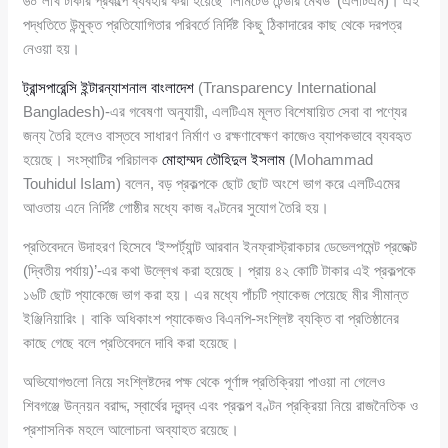
৬০ লাখ টাকার প্রকল্পে ব্যবহার করা হয়েছে ‘লিমিটেড টেন্ডার মেথড’ (এলটিএম)। এই
পদ্ধতিতে উন্মুক্ত প্রতিযোগিতার পরিবর্তে নির্দিষ্ট কিছু ঠিকাদারের কাছ থেকে দরপত্র
নেওয়া হয়।
ট্রান্সপারেন্সি ইন্টারন্যাশনাল বাংলাদেশ
(Transparency International
Bangladesh)-এর গবেষণা অনুযায়ী, এলটিএম মূলত বিশেষায়িত সেবা বা পণ্যের
জন্য তৈরি হলেও বাস্তবে সাধারণ নির্মাণ ও রক্ষণাবেক্ষণ কাজেও ব্যাপকভাবে ব্যবহৃত
হয়েছে। সংস্থাটির পরিচালক
মোহাম্মদ তৌহিদুল ইসলাম
(Mohammad
Touhidul Islam) বলেন, বড় প্রকল্পকে ছোট ছোট অংশে ভাগ করে এলটিএমের
আওতায় এনে নির্দিষ্ট গোষ্ঠীর মধ্যে কাজ বণ্টনের সুযোগ তৈরি হয়।
প্রতিবেদনে উদাহরণ হিসেবে ‘ইম্পর্ট্যান্ট আরবান ইনফ্রাস্ট্রাকচার ডেভেলপমেন্ট প্রজেক্ট
(দ্বিতীয় পর্যায়)’-এর কথা উল্লেখ করা হয়েছে। প্রায় ৪২ কোটি টাকার এই প্রকল্পকে
১৬টি ছোট প্যাকেজে ভাগ করা হয়। এর মধ্যে পাঁচটি প্যাকেজ পেয়েছে মীর সীমান্ত
ইঞ্জিনিয়ারিং। বাকি অধিকাংশ প্যাকেজও বিএনপি-সংশ্লিষ্ট ব্যক্তি বা প্রতিষ্ঠানের
কাছে গেছে বলে প্রতিবেদনে দাবি করা হয়েছে।
অভিযোগগুলো নিয়ে সংশ্লিষ্টদের পক্ষ থেকে পূর্ণাঙ্গ প্রতিক্রিয়া পাওয়া না গেলেও
শিবগঞ্জে উন্নয়ন বরাদ্দ, স্বার্থের দ্বন্দ্ব এবং প্রকল্প বণ্টন প্রক্রিয়া নিয়ে রাজনৈতিক ও
প্রশাসনিক মহলে আলোচনা অব্যাহত রয়েছে।