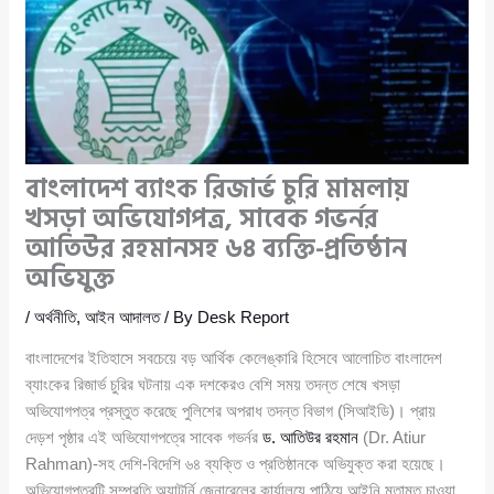
বাংলাদেশ ব্যাংক রিজার্ভ চুরি মামলায়
খসড়া অভিযোগপত্র, সাবেক গভর্নর
আতিউর রহমানসহ ৬৪ ব্যক্তি-প্রতিষ্ঠান
অভিযুক্ত
/
অর্থনীতি
,
আইন আদালত
/ By
Desk Report
বাংলাদেশের ইতিহাসে সবচেয়ে বড় আর্থিক কেলেঙ্কারি হিসেবে আলোচিত বাংলাদেশ
ব্যাংকের রিজার্ভ চুরির ঘটনায় এক দশকেরও বেশি সময় তদন্ত শেষে খসড়া
অভিযোগপত্র প্রস্তুত করেছে পুলিশের অপরাধ তদন্ত বিভাগ (সিআইডি)। প্রায়
দেড়শ পৃষ্ঠার এই অভিযোগপত্রে সাবেক গভর্নর
ড. আতিউর রহমান
(Dr. Atiur
Rahman)-সহ দেশি-বিদেশি ৬৪ ব্যক্তি ও প্রতিষ্ঠানকে অভিযুক্ত করা হয়েছে।
অভিযোগপত্রটি সম্প্রতি অ্যাটর্নি জেনারেলের কার্যালয়ে পাঠিয়ে আইনি মতামত চাওয়া