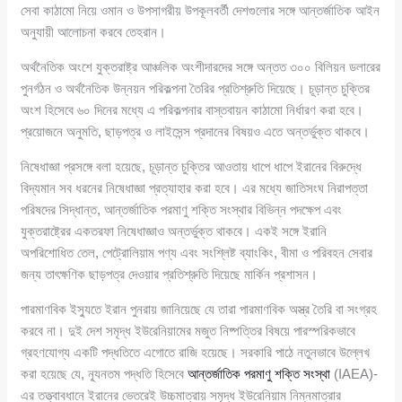
সেবা কাঠামো নিয়ে ওমান ও উপসাগরীয় উপকূলবর্তী দেশগুলোর সঙ্গে আন্তর্জাতিক আইন
অনুযায়ী আলোচনা করবে তেহরান।
অর্থনৈতিক অংশে যুক্তরাষ্ট্র আঞ্চলিক অংশীদারদের সঙ্গে অন্তত ৩০০ বিলিয়ন ডলারের
পুনর্গঠন ও অর্থনৈতিক উন্নয়ন পরিকল্পনা তৈরির প্রতিশ্রুতি দিয়েছে। চূড়ান্ত চুক্তির
অংশ হিসেবে ৬০ দিনের মধ্যে এ পরিকল্পনার বাস্তবায়ন কাঠামো নির্ধারণ করা হবে।
প্রয়োজনে অনুমতি, ছাড়পত্র ও লাইসেন্স প্রদানের বিষয়ও এতে অন্তর্ভুক্ত থাকবে।
নিষেধাজ্ঞা প্রসঙ্গে বলা হয়েছে, চূড়ান্ত চুক্তির আওতায় ধাপে ধাপে ইরানের বিরুদ্ধে
বিদ্যমান সব ধরনের নিষেধাজ্ঞা প্রত্যাহার করা হবে। এর মধ্যে জাতিসংঘ নিরাপত্তা
পরিষদের সিদ্ধান্ত, আন্তর্জাতিক পরমাণু শক্তি সংস্থার বিভিন্ন পদক্ষেপ এবং
যুক্তরাষ্ট্রের একতরফা নিষেধাজ্ঞাও অন্তর্ভুক্ত থাকবে। একই সঙ্গে ইরানি
অপরিশোধিত তেল, পেট্রোলিয়াম পণ্য এবং সংশ্লিষ্ট ব্যাংকিং, বীমা ও পরিবহন সেবার
জন্য তাৎক্ষণিক ছাড়পত্র দেওয়ার প্রতিশ্রুতি দিয়েছে মার্কিন প্রশাসন।
পারমাণবিক ইস্যুতে ইরান পুনরায় জানিয়েছে যে তারা পারমাণবিক অস্ত্র তৈরি বা সংগ্রহ
করবে না। দুই দেশ সমৃদ্ধ ইউরেনিয়ামের মজুত নিষ্পত্তির বিষয়ে পারস্পরিকভাবে
গ্রহণযোগ্য একটি পদ্ধতিতে এগোতে রাজি হয়েছে। সরকারি পাঠে নতুনভাবে উল্লেখ
করা হয়েছে যে, ন্যূনতম পদ্ধতি হিসেবে
আন্তর্জাতিক পরমাণু শক্তি সংস্থা
(IAEA)-
এর তত্ত্বাবধানে ইরানের ভেতরেই উচ্চমাত্রায় সমৃদ্ধ ইউরেনিয়াম নিম্নমাত্রার