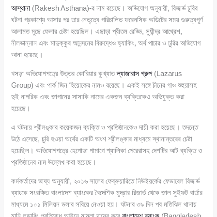
আস্থানা
(Rakesh Asthana)-র নাম রয়েছে। অভিযোগ অনুযায়ী, রিজার্ভ চুরির
ঘটনা প্রকাশ্যে আসার পর তার নেতৃত্বে পরিচালিত ফরেনসিক অডিটের সময় গুরুত্বপূর্ণ
আলামত মুছে ফেলার চেষ্টা হয়েছিল। এছাড়া প্রীতম রেড্ডি, সুধীন্দ্র আথ্রেশ,
নীলভান্নান এবং মাদুক্কুর আনন্দনের বিরুদ্ধেও হ্যাকিং, অর্থ পাচার ও চুরির অভিযোগ
আনা হয়েছে।
খসড়া অভিযোগপত্রে উত্তর কোরিয়ার কুখ্যাত
ল্যাজারাস গ্রুপ
(Lazarus
Group) এবং পার্ক জিন হিয়োকের নামও রয়েছে। একই সঙ্গে চীনের গাও শুহুয়াসহ
দুই নাগরিক এবং জাপানের সাসাকি নামের একজন ব্যক্তিকেও অভিযুক্ত করা
হয়েছে।
এ ঘটনায় শ্রীলঙ্কার কয়েকজন ব্যক্তি ও প্রতিষ্ঠানকেও দায়ী করা হয়েছে। তদন্তে
উঠে এসেছে, চুরি হওয়া অর্থের একটি অংশ শ্রীলঙ্কার মাধ্যমে স্থানান্তরের চেষ্টা
হয়েছিল। অভিযোগপত্রে হেগোডা গামাগে শ্যালিকা পেরেরাসহ দেশটির আট ব্যক্তি ও
প্রতিষ্ঠানের নাম উল্লেখ করা হয়েছে।
কর্মকর্তাদের ভাষ্য অনুযায়ী, ২০১৬ সালের ফেব্রুয়ারিতে নিউইয়র্কের ফেডারেল রিজার্ভ
ব্যাংকে সংরক্ষিত বাংলাদেশ ব্যাংকের বৈদেশিক মুদ্রার রিজার্ভ থেকে জাল সুইফট বার্তার
মাধ্যমে ১০১ মিলিয়ন ডলার সরিয়ে নেওয়া হয়। ঘটনার ৩৯ দিন পর মতিঝিল থানায়
মানি লন্ডারিং প্রতিরোধ আইনে মামলা দায়ের করে
বাংলাদেশ ব্যাংক
(Bangladesh