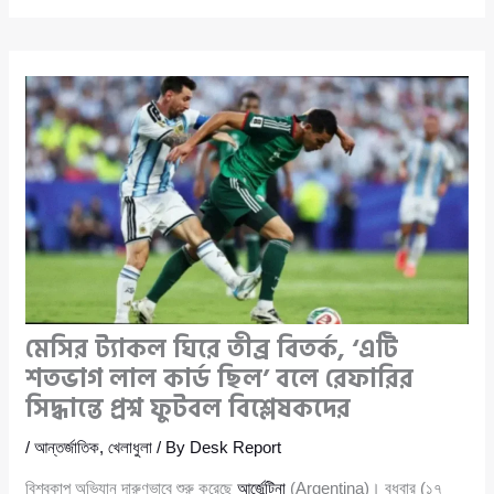
মেসির ট্যাকল ঘিরে তীব্র বিতর্ক, ‘এটি
শতভাগ লাল কার্ড ছিল’ বলে রেফারির
সিদ্ধান্তে প্রশ্ন ফুটবল বিশ্লেষকদের
/
আন্তর্জাতিক
,
খেলাধুলা
/ By
Desk Report
বিশ্বকাপ অভিযান দারুণভাবে শুরু করেছে
আর্জেন্টিনা
(Argentina)। বুধবার (১৭