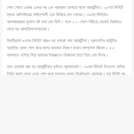
গোল শোধে এরপর একের পর এক আক্রমণ চালাতে থাকে আর্জেন্টিনা। ২৮তম মিনিটে
ম্যাক আলিস্টারের শক্তিশালী হেড ফিরিয়ে দেন শোবের। ৩৯তম মিনিটেও
আলভারেজের সুযোগ নষ্ট করে দেন তিনি। ফলে ১-০ গোলে পিছিয়ে থেকেই বিরতিতে
যেতে হয় আলবিসেলেস্তেদের।
দ্বিতীয়ার্ধে ৬৭তম মিনিটে আরও বড় ধাক্কা খায় আর্জেন্টিনা। দ্রুতগতির কাউন্টার
অ্যাটাক থেকে গোল করে দলের ব্যবধান দ্বিগুণ করেন মোস্তাফা জিকো। ২-০
ব্যবধানে এগিয়ে গিয়ে ম্যাচের নিয়ন্ত্রণও নিজেদের হাতে নিয়ে নেয় মিশর।
তবে এরপরই শুরু হয় আর্জেন্টিনার দুর্দান্ত প্রত্যাবর্তন। ৭৯তম মিনিটে লিওনেল মেসির
নিখুঁত ক্রস থেকে হেডে গোল করে ব্যবধান কমান ক্রিশ্চিয়ান রোমেরো। চার মিনিট পর
নিজেই গোল করে দলকে সমতায় ফেরান মেসি।
ম্যাচের যোগ করা সময়ে আরেকটি দ্রুতগতির কাউন্টার অ্যাটাক থেকে গোল করে
আর্জেন্টিনাকে প্রথমবারের মতো এগিয়ে দেন এনজো ফার্নান্দেজ। শেষ পর্যন্ত আর কোনো
গোল না হলে ৩-২ গোলের রোমাঞ্চকর জয় নিয়েই মাঠ ছাড়ে আলবিসেলেস্তেরা এবং
নিশ্চিত করে কোয়ার্টার ফাইনালের জায়গা।