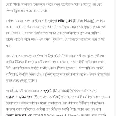
কোটি টাকার সম্পত্তি হস্তান্তর করতে বাধ্য হয়েছিলেন তিনি। কিন্তু পরে সেই
সম্পর্কটুকুও তার হাতছাড়া হয়ে যায়।
সেলিনা ২০১০ সালে অস্ট্রিয়ান উদ্যোক্তা
পিটার হ্যাগ
(Peter Haag)-কে বিয়ে
করেন। এই দম্পতির ২০১২ সালে উইনস্টন ও বিরাজ নামে যমজ পুত্রসন্তানের জন্ম
হয়। পরে ২০১৭ সালে আর্থার নামে আরও এক পুত্রসন্তানের জন্ম দেন সেলিনা।
তাদের শামশের নামে আরও এক যমজ পুত্র ছিল, যে হৃদরোগে আক্রান্ত হয়ে মা’\রা
যায়।
২০২৫ সালের নভেম্বরে সেলিনা গার্হস্থ্য স’\হিং’\সতা থেকে নারীদের সুরক্ষা আইনের
অধীনে পিটারের বিরুদ্ধে একটি মামলা দায়ের করেন। সেখানে তিনি অভিযোগ করেন,
তিনি ধারাবাহিকভাবে গার্হস্থ্য স’\হিং’\সতার শিকার হয়েছেন। পাশাপাশি তার আরও
অভিযোগ, দম্পতির মধ্যে যৌথ অভিভাবকত্বের ব্যবস্থা থাকা সত্ত্বেও তাকে সন্তানদের
কাছে যেতে দেওয়া হয়নি।
পরবর্তীতে, এই বছরের মে মাসে
মুম্বাই
(Mumbai)-ভিত্তিক আইন সংস্থা
সেমওয়াল অ্যান্ড কোং
(Semwal & Co.) জানায়, চলমান বিবাহবিচ্ছেদ ও সন্তানের
হেফাজত সংক্রান্ত মামলার মধ্যে সাক্ষাৎকারে এবং সোশ্যাল মিডিয়ায় মানহানিকর
মন্তব্য করার অভিযোগে সেলিনা তার বিচ্ছিন্ন স্বামী পিটার হ্যাগ এবং তার বাবা
ডিআই উলফগ্যাং জে. হ্যাগ
(DI Wolfgang J. Haag)-এর কাছ থেকে আইনি