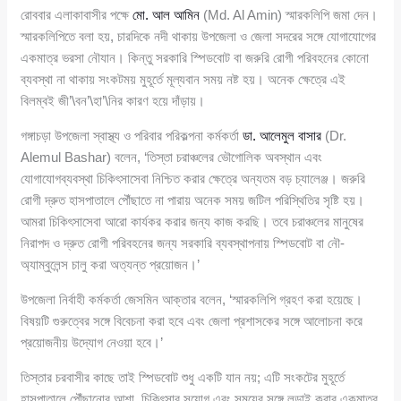
রোববার এলাকাবাসীর পক্ষে
মো. আল আমিন
(Md. Al Amin) স্মারকলিপি জমা দেন।
স্মারকলিপিতে বলা হয়, চারদিকে নদী থাকায় উপজেলা ও জেলা সদরের সঙ্গে যোগাযোগের
একমাত্র ভরসা নৌযান। কিন্তু সরকারি স্পিডবোট বা জরুরি রোগী পরিবহনের কোনো
ব্যবস্থা না থাকায় সংকটময় মুহূর্তে মূল্যবান সময় নষ্ট হয়। অনেক ক্ষেত্রে এই
বিলম্বই জী’\বন’\হা’\নির কারণ হয়ে দাঁড়ায়।
গঙ্গাচড়া উপজেলা স্বাস্থ্য ও পরিবার পরিকল্পনা কর্মকর্তা
ডা. আলেমুল বাসার
(Dr.
Alemul Bashar) বলেন, ‘তিস্তা চরাঞ্চলের ভৌগোলিক অবস্থান এবং
যোগাযোগব্যবস্থা চিকিৎসাসেবা নিশ্চিত করার ক্ষেত্রে অন্যতম বড় চ্যালেঞ্জ। জরুরি
রোগী দ্রুত হাসপাতালে পৌঁছাতে না পারায় অনেক সময় জটিল পরিস্থিতির সৃষ্টি হয়।
আমরা চিকিৎসাসেবা আরো কার্যকর করার জন্য কাজ করছি। তবে চরাঞ্চলের মানুষের
নিরাপদ ও দ্রুত রোগী পরিবহনের জন্য সরকারি ব্যবস্থাপনায় স্পিডবোট বা নৌ-
অ্যাম্বুলেন্স চালু করা অত্যন্ত প্রয়োজন।’
উপজেলা নির্বাহী কর্মকর্তা জেসমিন আক্তার বলেন, ‘স্মারকলিপি গ্রহণ করা হয়েছে।
বিষয়টি গুরুত্বের সঙ্গে বিবেচনা করা হবে এবং জেলা প্রশাসকের সঙ্গে আলোচনা করে
প্রয়োজনীয় উদ্যোগ নেওয়া হবে।’
তিস্তার চরবাসীর কাছে তাই স্পিডবোট শুধু একটি যান নয়; এটি সংকটের মুহূর্তে
হাসপাতালে পৌঁছানোর আশা, চিকিৎসার সুযোগ এবং সময়ের সঙ্গে লড়াই করার একমাত্র