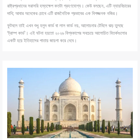
রাষ্ট্রপ্রধানের সরাসরি হস্তক্ষেপ কতটা গ্রহণযোগ্য। কেউ বলছেন, এটি ন্যায়বিচারের
দাবি; আবার অনেকের চোখে এটি রাজনৈতিক প্রভাবের এক বিপজ্জনক নজির।
ফুটবলে তাই এখন শুধু হলুদ কার্ড বা লাল কার্ড নয়, আলোচনার টেবিলে ঝড় তুলছে
‘ট্রাম্প কার্ড’। এই ঘটনা হয়তো ২০২৬ বিশ্বকাপের সবচেয়ে আলোচিত বিতর্কগুলোর
একটি হয়ে ইতিহাসের পাতায় জায়গা করে নেবে।