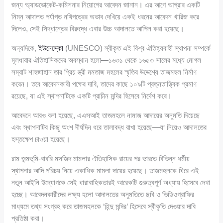
জন্য অ্যাডভোকেট-কমিশনার নিয়োগের আবেদন জানান। এর আগে আগ্রার একটি
নিম্ন আদালত পর্যাপ্ত নথিপত্রের অভাব দেখিয়ে একই ধরনের আবেদন খারিজ করে
দিলেও, সেই সিদ্ধান্তের বিরুদ্ধে এবার উচ্চ আদালতে আপিল করা হয়েছে।
অন্যদিকে,
ইউনেস্কো
(UNESCO) স্বীকৃত এই বিশ্ব ঐতিহ্যবাহী স্থাপনা সম্পর্কে
মূলধারার ঐতিহাসিকদের অবস্থান হলো—১৬৩১ থেকে ১৬৫৩ সালের মধ্যে মোগল
সম্রাট শাহজাহান তার প্রিয় স্ত্রী মমতাজ মহলের স্মৃতির উদ্দেশ্যে তাজমহল নির্মাণ
করেন। তবে আবেদনকারী পক্ষের দাবি, তাদের কাছে ১০৯টি প্রত্নতাত্ত্বিক প্রমাণ
রয়েছে, যা এই স্থাপনাটিকে একটি প্রাচীন মন্দির হিসেবে নির্দেশ করে।
আবেদনে আরও বলা হয়েছে, এএসআই তাজমহলে নামাজ আদায়ের অনুমতি দিয়েছে
এবং স্থাপনাটির কিছু অংশ দীর্ঘদিন ধরে তালাবদ্ধ রাখা হয়েছে—যা নিয়েও আদালতের
হস্তক্ষেপ চাওয়া হয়েছে।
রাম জন্মভূমি-বাবরি মসজিদ মামলার ঐতিহাসিক রায়ের পর ভারতে বিভিন্ন ধর্মীয়
স্থাপনার আদি পরিচয় নিয়ে একাধিক মামলা দায়ের হয়েছে। তাজমহলকে ঘিরে এই
নতুন আইনি উদ্যোগকে সেই ধারাবাহিকতারই আরেকটি গুরুত্বপূর্ণ অধ্যায় হিসেবে দেখা
হচ্ছে। আবেদনকারীদের লক্ষ্য হলো আদালতের অনুমতিতে ছবি ও ভিডিওগ্রাফির
মাধ্যমে তথ্য সংগ্রহ করে তাজমহলকে ‘হিন্দু মন্দির’ হিসেবে স্বীকৃতি দেওয়ার দাবি
প্রতিষ্ঠা করা।