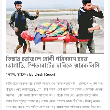
তিস্তার চরাঞ্চলে রোগী পরিবহনে চরম
ভোগান্তি, স্পিডবোটের দাবিতে স্মারকলিপি
/
জাতীয়
,
সারাদেশ
/ By
Desk Report
গভীর রাতে প্রসবব্যথায় ছটফট করছেন এক অন্তঃসত্ত্বা নারী। চারদিকে শুধু নদী আর
বালুচর। নেই অ্যাম্বুলেন্স, নেই পাকা রাস্তা, নেই দ্রুত হাসপাতালে পৌঁছানোর কোনো
ব্যবস্থা। শেষ ভরসা চারজন মানুষের কাঁধ। বাঁশের সঙ্গে বেঁধে চেয়ারে বসিয়ে নদীর
ঘাটের দিকে ছুটছেন স্বজনরা। এরপর নৌকা, তারপর আবার দীর্ঘ পথ। কিন্তু অনেক
সময় সেই লড়াই শেষ পর্যন্ত জেতা হয় না। হাসপাতালে পৌঁছানোর আগেই নিভে যায়