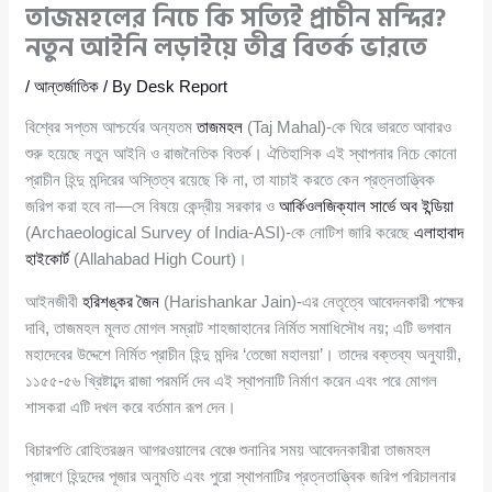
তাজমহলের নিচে কি সত্যিই প্রাচীন মন্দির?
নতুন আইনি লড়াইয়ে তীব্র বিতর্ক ভারতে
/
আন্তর্জাতিক
/ By
Desk Report
বিশ্বের সপ্তম আশ্চর্যের অন্যতম
তাজমহল
(Taj Mahal)-কে ঘিরে ভারতে আবারও
শুরু হয়েছে নতুন আইনি ও রাজনৈতিক বিতর্ক। ঐতিহাসিক এই স্থাপনার নিচে কোনো
প্রাচীন হিন্দু মন্দিরের অস্তিত্ব রয়েছে কি না, তা যাচাই করতে কেন প্রত্নতাত্ত্বিক
জরিপ করা হবে না—সে বিষয়ে কেন্দ্রীয় সরকার ও
আর্কিওলজিক্যাল সার্ভে অব ইন্ডিয়া
(Archaeological Survey of India-ASI)-কে নোটিশ জারি করেছে
এলাহাবাদ
হাইকোর্ট
(Allahabad High Court)।
আইনজীবী
হরিশঙ্কর জৈন
(Harishankar Jain)-এর নেতৃত্বে আবেদনকারী পক্ষের
দাবি, তাজমহল মূলত মোগল সম্রাট শাহজাহানের নির্মিত সমাধিসৌধ নয়; এটি ভগবান
মহাদেবের উদ্দেশে নির্মিত প্রাচীন হিন্দু মন্দির ‘তেজো মহালয়া’। তাদের বক্তব্য অনুযায়ী,
১১৫৫-৫৬ খ্রিষ্টাব্দে রাজা পরমর্দি দেব এই স্থাপনাটি নির্মাণ করেন এবং পরে মোগল
শাসকরা এটি দখল করে বর্তমান রূপ দেন।
বিচারপতি রোহিতরঞ্জন আগরওয়ালের বেঞ্চে শুনানির সময় আবেদনকারীরা তাজমহল
প্রাঙ্গণে হিন্দুদের পূজার অনুমতি এবং পুরো স্থাপনাটির প্রত্নতাত্ত্বিক জরিপ পরিচালনার