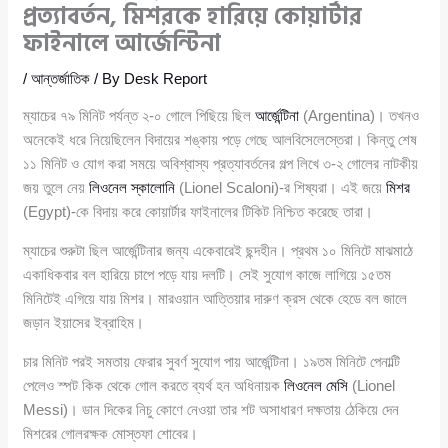
প্রত্যাবর্তন, মিশরকে হারিয়ে কোয়ার্টার
ফাইনালে আর্জেন্টিনা
/
আন্তর্জাতিক
/ By
Desk Report
ম্যাচের ৭৯ মিনিট পর্যন্ত ২-০ গোলে পিছিয়ে ছিল
আর্জেন্টিনা
(Argentina)। তখনও
অনেকেই ধরে নিয়েছিলেন বিদায়ের শঙ্কায় পড়ে গেছে আলবিসেলেস্তেরা। কিন্তু শেষ
১১ মিনিট ও যোগ করা সময়ে অবিশ্বাস্য প্রত্যাবর্তনের গল্প লিখে ৩-২ গোলের নাটকীয়
জয় তুলে নেয়
লিওনেল স্কালোনি
(Lionel Scaloni)-র শিষ্যরা। এই জয়ে
মিশর
(Egypt)-কে বিদায় করে কোয়ার্টার ফাইনালের টিকিট নিশ্চিত করেছে তারা।
ম্যাচের শুরুটা ছিল আর্জেন্টিনার জন্য একেবারেই ছন্দহীন। প্রথম ১০ মিনিটে মাঝমাঠে
একাধিকবার বল হারিয়ে চাপে পড়ে যায় দলটি। সেই সুযোগ কাজে লাগিয়ে ১৫তম
মিনিটেই এগিয়ে যায় মিশর। মারওয়ান আত্তিয়ার দারুণ ক্রস থেকে হেডে বল জালে
জড়ান ইয়াসের ইব্রাহিম।
চার মিনিট পরই সমতায় ফেরার সুবর্ণ সুযোগ পায় আর্জেন্টিনা। ১৯তম মিনিটে পেনাল্টি
পেলেও স্পট কিক থেকে গোল করতে ব্যর্থ হন অধিনায়ক
লিওনেল মেসি
(Lionel
Messi)। ডান দিকের নিচু কোণে নেওয়া তার শট অসাধারণ দক্ষতায় ঠেকিয়ে দেন
মিশরের গোলরক্ষক মোস্তফা শোবের।