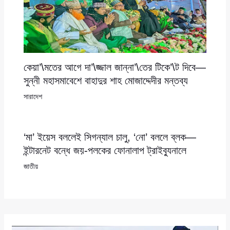
কেয়া’\মতের আগে দা’\জ্জাল জান্না’\তের টিকে’\ট দিবে—
সুন্নী মহাসমাবেশে বাহাদুর শাহ মোজাদ্দেদীর মন্তব্য
সারাদেশ
‘মা’ ইয়েস বললেই সিগন্যাল চালু, ‘নো’ বললে ব্লক—
ইন্টারনেট বন্ধে জয়-পলকের ফোনালাপ ট্রাইব্যুনালে
জাতীয়