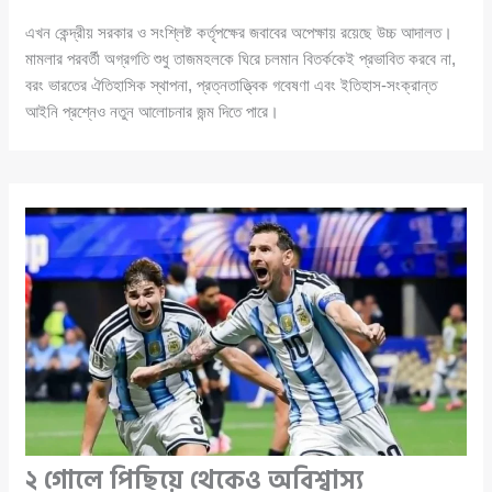
এখন কেন্দ্রীয় সরকার ও সংশ্লিষ্ট কর্তৃপক্ষের জবাবের অপেক্ষায় রয়েছে উচ্চ আদালত।
মামলার পরবর্তী অগ্রগতি শুধু তাজমহলকে ঘিরে চলমান বিতর্ককেই প্রভাবিত করবে না,
বরং ভারতের ঐতিহাসিক স্থাপনা, প্রত্নতাত্ত্বিক গবেষণা এবং ইতিহাস-সংক্রান্ত
আইনি প্রশ্নেও নতুন আলোচনার জন্ম দিতে পারে।
২ গোলে পিছিয়ে থেকেও অবিশ্বাস্য