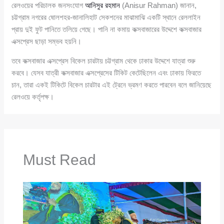
রেলওয়ের পরিচালক জনসংযোগ
আনিসুর রহমান
(Anisur Rahman) জানান,
চট্টগ্রাম নগরের ষোলশহর-জানালিহাট সেকশনের মাঝামাঝি একটি স্থানে রেললাইন
প্রায় দুই ফুট পানিতে তলিয়ে গেছে। পানি না কমায় কক্সবাজারের উদ্দেশে কক্সবাজার
এক্সপ্রেস ছাড়া সম্ভব হয়নি।
তবে কক্সবাজার এক্সপ্রেস বিকেল চারটায় চট্টগ্রাম থেকে ঢাকার উদ্দেশে যাত্রা শুরু
করবে। যেসব যাত্রী কক্সবাজার এক্সপ্রেসের টিকিট কেটেছিলেন এবং ঢাকায় ফিরতে
চান, তারা একই টিকিটে বিকেল চারটার এই ট্রেনে ভ্রমণ করতে পারবেন বলে জানিয়েছে
রেলওয়ে কর্তৃপক্ষ।
Must Read