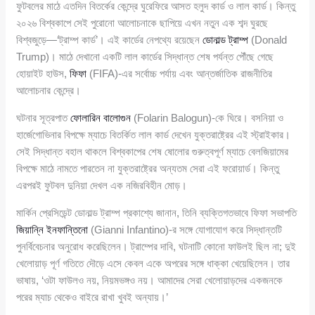
ফুটবলের মাঠে এতদিন বিতর্কের কেন্দ্রে ঘুরেফিরে আসত হলুদ কার্ড ও লাল কার্ড। কিন্তু
২০২৬ বিশ্বকাপে সেই পুরোনো আলোচনাকে ছাপিয়ে এখন নতুন এক শব্দ ঘুরছে
বিশ্বজুড়ে—‘ট্রাম্প কার্ড’। এই কার্ডের নেপথ্যে রয়েছেন
ডোনাল্ড ট্রাম্প
(Donald
Trump)। মাঠে দেখানো একটি লাল কার্ডের সিদ্ধান্ত শেষ পর্যন্ত পৌঁছে গেছে
হোয়াইট হাউস,
ফিফা
(FIFA)-এর সর্বোচ্চ পর্যায় এবং আন্তর্জাতিক রাজনীতির
আলোচনার কেন্দ্রে।
ঘটনার সূত্রপাত
ফোলারিন বালোগুন
(Folarin Balogun)-কে ঘিরে। বসনিয়া ও
হার্জেগোভিনার বিপক্ষে ম্যাচে বিতর্কিত লাল কার্ড দেখেন যুক্তরাষ্ট্রের এই স্ট্রাইকার।
সেই সিদ্ধান্ত বহাল থাকলে বিশ্বকাপের শেষ ষোলোর গুরুত্বপূর্ণ ম্যাচে বেলজিয়ামের
বিপক্ষে মাঠে নামতে পারতেন না যুক্তরাষ্ট্রের অন্যতম সেরা এই ফরোয়ার্ড। কিন্তু
এরপরই ফুটবল দুনিয়া দেখল এক নজিরবিহীন মোড়।
মার্কিন প্রেসিডেন্ট ডোনাল্ড ট্রাম্প প্রকাশ্যে জানান, তিনি ব্যক্তিগতভাবে ফিফা সভাপতি
জিয়ান্নি ইনফান্তিনো
(Gianni Infantino)-র সঙ্গে যোগাযোগ করে সিদ্ধান্তটি
পুনর্বিবেচনার অনুরোধ করেছিলেন। ট্রাম্পের দাবি, ঘটনাটি কোনো ফাউলই ছিল না; দুই
খেলোয়াড় পূর্ণ গতিতে দৌড়ে এসে কেবল একে অপরের সঙ্গে ধাক্কা খেয়েছিলেন। তার
ভাষায়, ‘ওটা ফাউলও নয়, নিয়মভঙ্গও নয়। আমাদের সেরা খেলোয়াড়দের একজনকে
পরের ম্যাচ থেকেও বাইরে রাখা খুবই অন্যায়।’