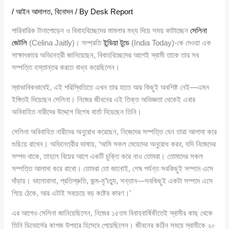
/
আইন আদালত
,
বিনোদন
/ By
Desk Report
পারিবারিক টানাপোড়েন ও বিবাহবিচ্ছেদের মামলার মধ্য দিয়ে সময় কাটাচ্ছেন
সেলিনা
জেটলি
(Celina Jaitly)। সম্প্রতি
ইন্ডিয়া টুডে
(India Today)-কে দেওয়া এক
সাক্ষাৎকারে অভিনেত্রী জানিয়েছেন, বিবাহবিচ্ছেদের আগেই স্বামী তাকে তার সব
সম্পত্তি হস্তান্তর করতে বাধ্য করেছিলেন।
স্বাভাবিকভাবেই, এই পরিস্থিতিতে এখন তার হাতে আর কিছুই অবশিষ্ট নেই—এমন
ইঙ্গিতই দিয়েছেন সেলিনা। নিজের জীবনের এই তিক্ত অভিজ্ঞতা থেকেই এবার
অবিবাহিত নারীদের উদ্দেশে বিশেষ বার্তা দিয়েছেন তিনি।
সেলিনা অবিবাহিত নারীদের অনুরোধ করেছেন, নিজেদের সম্পত্তি যেন তারা আলাদা করে
গুছিয়ে রাখেন। অভিনেত্রীর ভাষায়, ‘আমি সকল মেয়েদের অনুরোধ করব, যদি নিজেদের
সম্পদ থাকে, তাহলে বিয়ের আগে একটি চুক্তি করে নাও তোমরা। তোমাদের সকল
সম্পত্তি আলাদা করে রাখো। তোমরা তো জানোই, শেষ পর্যন্ত সবকিছুই সম্পদে এসে
দাঁড়ায়। ভালোবাসা, প্রতিশ্রুতি, জন্ম-মৃ’\ত্যু, সন্তান—সবকিছুই একটা সম্পদে এসে
গিয়ে ঠেকে, আর এটাই সবচেয়ে বড় কষ্টের কারণ।’
এর আগেও সেলিনা জানিয়েছিলেন, নিজের ১৫তম বিবাহবার্ষিকীতেই স্বামীর কাছ থেকে
তিনি ডিভোর্সের কাগজ উপহার হিসেবে পেয়েছিলেন। জীবনের কঠিন সময়ে স্বামীকে ২০