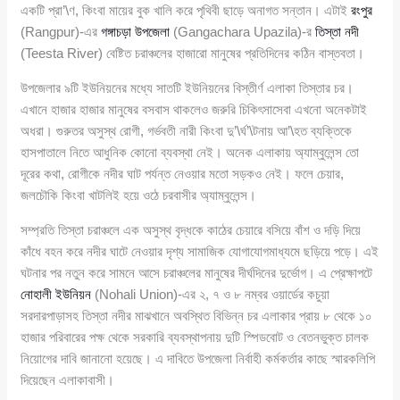
একটি প্রা’\ণ, কিংবা মায়ের বুক খালি করে পৃথিবী ছাড়ে অনাগত সন্তান। এটাই
রংপুর
(Rangpur)-এর
গঙ্গাচড়া উপজেলা
(Gangachara Upazila)-র
তিস্তা নদী
(Teesta River) বেষ্টিত চরাঞ্চলের হাজারো মানুষের প্রতিদিনের কঠিন বাস্তবতা।
উপজেলার ৯টি ইউনিয়নের মধ্যে সাতটি ইউনিয়নের বিস্তীর্ণ এলাকা তিস্তার চর।
এখানে হাজার হাজার মানুষের বসবাস থাকলেও জরুরি চিকিৎসাসেবা এখনো অনেকটাই
অধরা। গুরুতর অসুস্থ রোগী, গর্ভবতী নারী কিংবা দু’\র্ঘ’\টনায় আ’\হত ব্যক্তিকে
হাসপাতালে নিতে আধুনিক কোনো ব্যবস্থা নেই। অনেক এলাকায় অ্যাম্বুলেন্স তো
দূরের কথা, রোগীকে নদীর ঘাট পর্যন্ত নেওয়ার মতো সড়কও নেই। ফলে চেয়ার,
জলচৌকি কিংবা খাটলিই হয়ে ওঠে চরবাসীর অ্যাম্বুলেন্স।
সম্প্রতি তিস্তা চরাঞ্চলে এক অসুস্থ বৃদ্ধকে কাঠের চেয়ারে বসিয়ে বাঁশ ও দড়ি দিয়ে
কাঁধে বহন করে নদীর ঘাটে নেওয়ার দৃশ্য সামাজিক যোগাযোগমাধ্যমে ছড়িয়ে পড়ে। এই
ঘটনার পর নতুন করে সামনে আসে চরাঞ্চলের মানুষের দীর্ঘদিনের দুর্ভোগ। এ প্রেক্ষাপটে
নোহালী ইউনিয়ন
(Nohali Union)-এর ২, ৭ ও ৮ নম্বর ওয়ার্ডের কচুয়া
সরদারপাড়াসহ তিস্তা নদীর মাঝখানে অবস্থিত বিভিন্ন চর এলাকার প্রায় ৮ থেকে ১০
হাজার পরিবারের পক্ষ থেকে সরকারি ব্যবস্থাপনায় দুটি স্পিডবোট ও বেতনভুক্ত চালক
নিয়োগের দাবি জানানো হয়েছে। এ দাবিতে উপজেলা নির্বাহী কর্মকর্তার কাছে স্মারকলিপি
দিয়েছেন এলাকাবাসী।