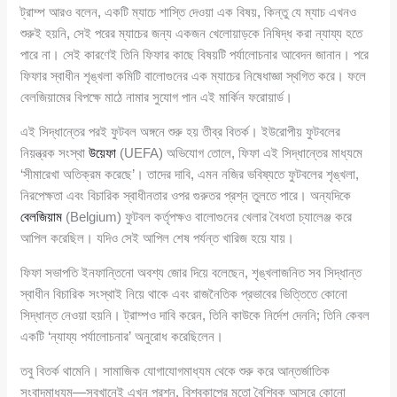
ট্রাম্প আরও বলেন, একটি ম্যাচে শাস্তি দেওয়া এক বিষয়, কিন্তু যে ম্যাচ এখনও
শুরুই হয়নি, সেই পরের ম্যাচের জন্য একজন খেলোয়াড়কে নিষিদ্ধ করা ন্যায্য হতে
পারে না। সেই কারণেই তিনি ফিফার কাছে বিষয়টি পর্যালোচনার আবেদন জানান। পরে
ফিফার স্বাধীন শৃঙ্খলা কমিটি বালোগুনের এক ম্যাচের নিষেধাজ্ঞা স্থগিত করে। ফলে
বেলজিয়ামের বিপক্ষে মাঠে নামার সুযোগ পান এই মার্কিন ফরোয়ার্ড।
এই সিদ্ধান্তের পরই ফুটবল অঙ্গনে শুরু হয় তীব্র বিতর্ক। ইউরোপীয় ফুটবলের
নিয়ন্ত্রক সংস্থা
উয়েফা
(UEFA) অভিযোগ তোলে, ফিফা এই সিদ্ধান্তের মাধ্যমে
‘সীমারেখা অতিক্রম করেছে’। তাদের দাবি, এমন নজির ভবিষ্যতে ফুটবলের শৃঙ্খলা,
নিরপেক্ষতা এবং বিচারিক স্বাধীনতার ওপর গুরুতর প্রশ্ন তুলতে পারে। অন্যদিকে
বেলজিয়াম
(Belgium) ফুটবল কর্তৃপক্ষও বালোগুনের খেলার বৈধতা চ্যালেঞ্জ করে
আপিল করেছিল। যদিও সেই আপিল শেষ পর্যন্ত খারিজ হয়ে যায়।
ফিফা সভাপতি ইনফান্তিনো অবশ্য জোর দিয়ে বলেছেন, শৃঙ্খলাজনিত সব সিদ্ধান্ত
স্বাধীন বিচারিক সংস্থাই নিয়ে থাকে এবং রাজনৈতিক প্রভাবের ভিত্তিতে কোনো
সিদ্ধান্ত নেওয়া হয়নি। ট্রাম্পও দাবি করেন, তিনি কাউকে নির্দেশ দেননি; তিনি কেবল
একটি ‘ন্যায্য পর্যালোচনার’ অনুরোধ করেছিলেন।
তবু বিতর্ক থামেনি। সামাজিক যোগাযোগমাধ্যম থেকে শুরু করে আন্তর্জাতিক
সংবাদমাধ্যম—সবখানেই এখন প্রশ্ন, বিশ্বকাপের মতো বৈশ্বিক আসরে কোনো