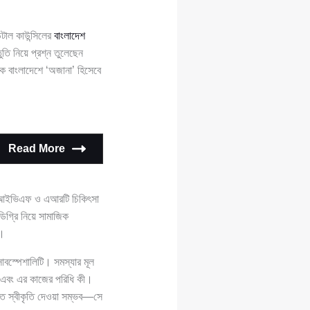
ন্টাল কাউন্সিলের
বাংলাদেশ
িয়ে প্রশ্ন তুলেছেন
িকে বাংলাদেশে ‘অজানা’ হিসেবে
Read More
 এবং আইভিএফ ও এআরটি চিকিৎসা
ডিগ্রি নিয়ে সামাজিক
ে।
াবস্পেশালিটি। সমস্যার মূল
ি এবং এর কাজের পরিধি কী।
রিতে স্বীকৃতি দেওয়া সম্ভব—সে