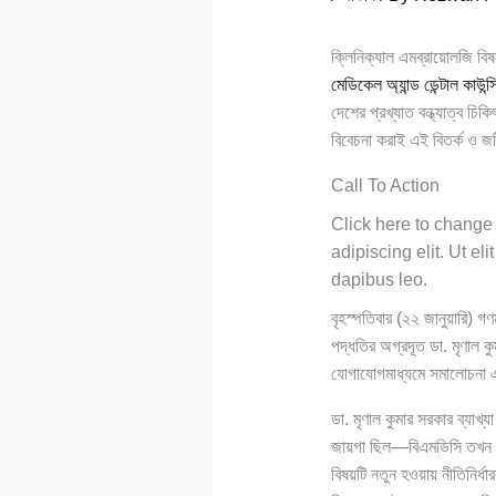
ক্লিনিক্যাল এমব্রায়োলজি বিষয়
মেডিকেল অ্যান্ড ডেন্টাল কাউন্স
দেশের প্রখ্যাত বন্ধ্যাত্ব চি
বিবেচনা করাই এই বিতর্ক ও 
Call To Action
Click here to change 
adipiscing elit. Ut el
dapibus leo.
বৃহস্পতিবার (২২ জানুয়ারি) গ
পদ্ধতির অগ্রদূত ডা. মৃণাল ক
যোগাযোগমাধ্যমে সমালোচনা এ
ডা. মৃণাল কুমার সরকার ব্যাখ
জায়গা ছিল—বিএমডিসি তখন এই 
বিষয়টি নতুন হওয়ায় নীতিনির্ধ