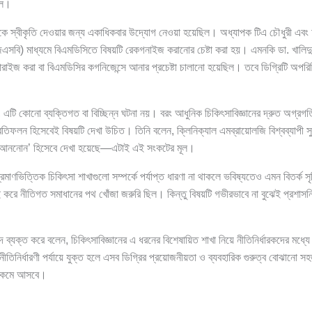
িল।
ে স্বীকৃতি দেওয়ার জন্য একাধিকবার উদ্যোগ নেওয়া হয়েছিল। অধ্যাপক টিএ চৌধুরী এবং অবস
সবি) মাধ্যমে বিএমডিসিতে বিষয়টি রেকগনাইজ করানোর চেষ্টা করা হয়। এমনকি ডা. খালিদ
রাইজ করা বা বিএমডিসির কগনিজেন্সে আনার প্রচেষ্টা চালানো হয়েছিল। তবে ডিগ্রিটি অপরিচ
 এটি কোনো ব্যক্তিগত বা বিচ্ছিন্ন ঘটনা নয়। বরং আধুনিক চিকিৎসাবিজ্ঞানের দ্রুত অগ্রগতির
্রতিফলন হিসেবেই বিষয়টি দেখা উচিত। তিনি বলেন, ক্লিনিক্যাল এমব্রায়োলজি বিশ্বব্যাপী সুপ
‘আননোন’ হিসেবে দেখা হয়েছে—এটাই এই সংকটের মূল।
রমাণভিত্তিক চিকিৎসা শাখাগুলো সম্পর্কে পর্যাপ্ত ধারণা না থাকলে ভবিষ্যতেও এমন বিতর্ক স
ই করে নীতিগত সমাধানের পথ খোঁজা জরুরি ছিল। কিন্তু বিষয়টি গভীরভাবে না বুঝেই প্রশাসন
দ ব্যক্ত করে বলেন, চিকিৎসাবিজ্ঞানের এ ধরনের বিশেষায়িত শাখা নিয়ে নীতিনির্ধারকদের মধ্
ীতিনির্ধারণী পর্যায়ে যুক্ত হলে এসব ডিগ্রির প্রয়োজনীয়তা ও ব্যবহারিক গুরুত্ব বোঝানো 
তি কমে আসবে।