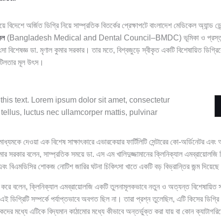
ে বিদেশে অর্জিত ডিগ্রি নিয়ে সাম্প্রতিক বিতর্কের প্রেক্ষাপটে বাংলাদেশ মেডিকেল অ্যান্ড ডে
িল
(Bangladesh Medical and Dental Council–BMDC) ভূমিকা ও প্রস্তুতি ন
কিৎসা বিশেষজ্ঞ ডা. মৃণাল কুমার সরকার। তার মতে, বিশ্বজুড়ে স্বীকৃত একটি বিশেষায়িত ডিগ্র
জটিলতার মূল উৎস।
this text. Lorem ipsum dolor sit amet, consectetur
it tellus, luctus nec ullamcorper mattis, pulvinar
ণমাধ্যমকে দেওয়া এক বিশেষ সাক্ষাৎকারে এভারকেয়ার ফার্টিলিটি সেন্টারের কো-অর্ডিনেটর
ুমার সরকার বলেন, সাম্প্রতিক সময়ে ডা. এস এম খালিদুজ্জামানের ক্লিনিক্যাল এমব্রায়োলজি 
বং বিএমডিসির শোকজ নোটিশ জারির ঘটনা চিকিৎসা খাতে একটি বড় বিভ্রান্তির জন্ম দিয়েছ
্যা করে বলেন, ক্লিনিক্যাল এমব্রায়োলজি একটি তুলনামূলকভাবে নতুন ও অত্যন্ত বিশেষায়িত স
ডিগ্রিটি সম্পর্কে পর্যাপ্তভাবে অবগত ছিল না। তারা প্রশ্ন তুলেছিল, এটি কিসের ডিগ্র
ারকদের মধ্যে এটিকে বিদ্যমান কাঠামোর মধ্যে কীভাবে অন্তর্ভুক্ত করা যায় বা কোন ক্যাটাগ