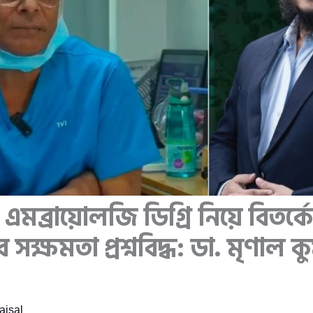
 এমব্রায়োলজি ডিগ্রি নিয়ে বিতর্কে
সক্ষমতা প্রশ্নবিদ্ধ: ডা. মৃণাল ক
isal