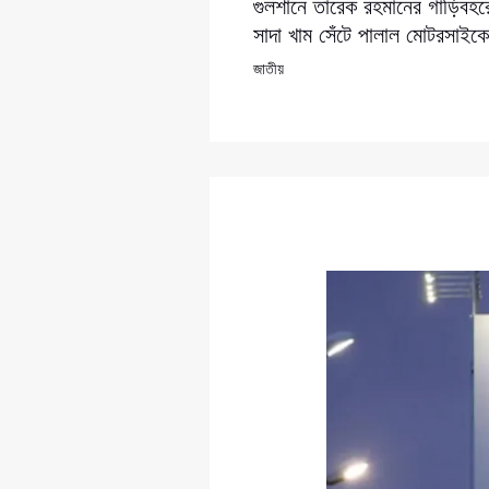
গুলশানে তারেক রহমানের গাড়িবহরে
সাদা খাম সেঁটে পালাল মোটরসাই
জাতীয়