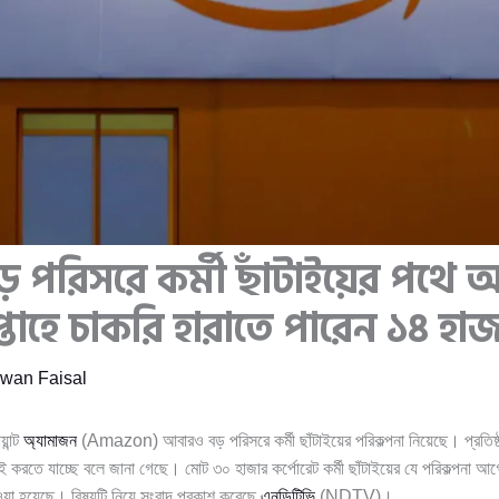
পরিসরে কর্মী ছাঁটাইয়ের পথে অ
তাহে চাকরি হারাতে পারেন ১৪ হা
wan Faisal
য়ান্ট
অ্যামাজন
(Amazon) আবারও বড় পরিসরে কর্মী ছাঁটাইয়ের পরিকল্পনা নিয়েছে। প্রতিষ্
ঁটাই করতে যাচ্ছে বলে জানা গেছে। মোট ৩০ হাজার কর্পোরেট কর্মী ছাঁটাইয়ের যে পরিকল্পনা 
েওয়া হয়েছে। বিষয়টি নিয়ে সংবাদ প্রকাশ করেছে
এনডিটিভি
(NDTV)।