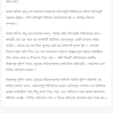
ঘটনা ঘটে।
খামার মালিক আবু হেনা কায়সার উপজেলার হাইতকান্দি ইউনিয়নের পশ্চিম হাইতকান্দি
গ্রামের বাসিন্দা। তিনি হাইকান্দি ইউনিয়ন জামায়াতের শিল্প ও বাণিজ্য বিষয়ক
সম্পাদক।
খামার মালিক আবু হেনা কায়সার বলেন, ‘আমার বাড়ি হাইতকান্দি ইউনিয়নের হলেও
কর্মচারী রেখে দুই বছর ধরে পার্শ্ববর্তী ইউনিয়ন ওয়াহেদপুরে একটি ছাগলের খামার
গড়েছি। খামারে চার লাখ টাকা মূল্যের ছোট-বড় চল্লিশটি ছাগল ছিল। সোমবার
দিবাগত রাতে গাড়ি নিয়ে এসে বেশ কয়েকজন ধারালো অস্ত্রের মুখে আমার কর্মচারীকে
বেঁধে খামার থেকে ৪০টি ছাগল নিয়ে গেছে। আমি বিষয়টি মৌখিকভাবে স্থানীয়
নিজামপুর পুলিশ তদন্ত কেন্দ্রের দায়িত্বপ্রাপ্ত কর্মকর্তাকে জানিয়েছি। প্রয়োজন হলে
লিখিত অভিযোগ করবো।’
নিজামপুর পুলিশ তদন্ত কেন্দ্রের দায়িত্বপ্রাপ্ত কর্মকর্তা আইসি পুলিশ পরিদর্শক মো.
জাকির হোসেন বলেন, ওয়াহেদপুর ইউনিয়নের মধ্যম ওয়াহদপুর এলাকায় এক ব্যক্তির
খামারে কর্মচারীকে বেঁধে কিছু ছাগল নিয়ে গেছে এমন অভিযোগ পেয়ে আমরা ঘটনাস্থল
পরিদর্শন করেছি। লিখিত অভিযোগ পেলে এ বিষয়ে আইনগত ব্যবস্থা গ্রহণ করা হবে।