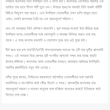
নির্বাচনি জনসভায় তিনি উপস্থিত হলে এ ঘটনা ঘটে। জনসভার একপর্যায়ে স্থানীয় এক
ব্যক্তি তার হাতে শীতল পাটি তুলে দেন। উপহার গ্রহণের পরপরই তিনি মঞ্চেই পাটিটি
বিছিয়ে কিছুক্ষণ শুয়ে পড়েন। এতে উপস্থিত নেতাকর্মীরা যেমন হাসি-আনন্দে মেতে
ওঠেন, তেমনি জনসভায় তৈরি হয় এক স্বতঃস্ফূর্ত পরিবেশ।
তবে ওই অবস্থায় তিনি বেশিক্ষণ থাকেননি। অল্প সময়ের মধ্যেই উঠে দাঁড়িয়ে মঞ্চে
উপস্থিত দলের নেতাকর্মীদের সঙ্গে কোলাকুলি ও শুভেচ্ছা বিনিময় করতে দেখা যায়
তাকে। এ সময় জনতার করতালি ও স্লোগানে মুখর হয়ে ওঠে পুরো মাঠ।
দীর্ঘ বছর ধরে চলা ফ্যা’\সি’\বা’\দী শাসনব্যবস্থার পতনের পর এটি তার তৃতীয় ঝালকাঠি
সফর। এই সফরকে ঘিরে জেলার দুটি সংসদীয় আসনেই লক্ষ্য করা যাচ্ছে বাড়তি
উৎসাহ-উদ্দীপনা। জনসভায় আসা নেতাকর্মীরা বলছেন, জামায়াত আমিরের উপস্থিতি
স্থানীয় রাজনীতিতে নতুন গতি এনেছে।
দলীয় সূত্র জানায়, নির্বাচনের প্রাক্কালে মাঠপর্যায়ে নেতাকর্মীদের সঙ্গে সরাসরি
মতবিনিময় ও সাংগঠনিক বার্তা পৌঁছে দিতেই এ সফর। ঝালকাঠির জনসভায় তার
স্বতঃস্ফূর্ত আচরণ ও সাধারণ মানুষের সঙ্গে ঘনিষ্ঠতা অনেকের কাছেই ইতিবাচক বার্তা
হিসেবে দেখা হচ্ছে।