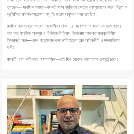
তুলছেন— মানসিক স্বাস্থ্য–সংকটে থাকা ব্যক্তির ক্ষেত্রে বলপ্রয়োগের বদলে বিকল্প ও
প্রশিক্ষিত সংকট-হস্তক্ষেপ পদ্ধতি কতটা অনুসরণ করা হয়েছিল।
দোষী সাব্যস্ত হলে জাবেয চক্রবর্তীর সর্বোচ্চ ১৫ বছর পর্যন্ত কারাদণ্ড হতে পারে।
তবে তার মানসিক অবস্থা ও চিকিৎসা-ইতিহাস বিবেচনায় আদালত সহানুভূতিশীল
সিদ্ধান্ত নেবে—এমন প্রত্যাশার কথা জানিয়েছেন তার আইনজীবী ও মানবাধিকার
কর্মীরা।
ঘটনাটি এখন আইনগত ও সামাজিক—দুই দিক থেকেই আলোচনার কেন্দ্রবিন্দুতে।