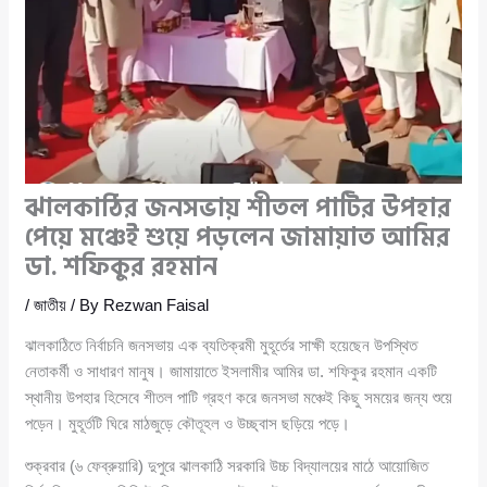
ঝালকাঠির জনসভায় শীতল পাটির উপহার
পেয়ে মঞ্চেই শুয়ে পড়লেন জামায়াত আমির
ডা. শফিকুর রহমান
/
জাতীয়
/ By
Rezwan Faisal
ঝালকাঠিতে নির্বাচনি জনসভায় এক ব্যতিক্রমী মুহূর্তের সাক্ষী হয়েছেন উপস্থিত
নেতাকর্মী ও সাধারণ মানুষ। জামায়াতে ইসলামীর আমির ডা. শফিকুর রহমান একটি
স্থানীয় উপহার হিসেবে শীতল পাটি গ্রহণ করে জনসভা মঞ্চেই কিছু সময়ের জন্য শুয়ে
পড়েন। মুহূর্তটি ঘিরে মাঠজুড়ে কৌতূহল ও উচ্ছ্বাস ছড়িয়ে পড়ে।
শুক্রবার (৬ ফেব্রুয়ারি) দুপুরে ঝালকাঠি সরকারি উচ্চ বিদ্যালয়ের মাঠে আয়োজিত