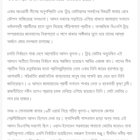
এবার আওয়ামী লীগের অনুপস্থিতি এবং হিন্দু ভোটারদের সমর্থনের বিষয়টি মাথায় রেখে
কৌশল সাজিয়েছে দলগুলো। আসন দখলের লড়াইয়ে এগিয়ে থাকতে জামায়াত সনাতন
ধর্মাবলম্বী প্রার্থীদের হাতে তুলে দিয়েছে দাঁড়িপাল্লা প্রতীক। অপরদিকে বিএনপি হিন্দু
সম্প্রদায়ের জানমালের নিরাপত্তা ও পাশে থাকার অঙ্গীকার তুলে ধরে তাদের আস্থা
অর্জনে জোর তৎপরতা চালাচ্ছে।
চলতি নির্বাচনে সারা দেশে আলোচিত আসন খুলনা-১। হিন্দু ভোটার অধ্যুষিত এই
আসনে অতীতে তিনবার নির্বাচন করে পরাজিত হয়েছেন আমির এজাজ খান। ধানের শীষ
প্রতীক নিয়ে চতুর্থবারের মতো প্রতিদ্বন্দ্বিতায় নেমে এবার তিনি জয়ের ব্যাপারে দৃঢ়
আশাবাদী। পরিবর্তিত রাজনৈতিক বাস্তবতায় মানুষ তার পক্ষেই রায় দেবে বলে তিনি
জানিয়েছেন। এ আসনে জামায়াতের প্রার্থী সনাতন শাখার নেতা ও ব্যবসায়ী কৃষ্ণ নন্দী।
রাজনীতিতে নবীন হলেও প্রচারে চমক দেখিয়ে এগিয়ে রয়েছেন তিনি। মোট ভোটার ৩
লাখ চার হাজার।
সদর ও সোনাডাঙ্গা থানার ১৬টি ওয়ার্ড নিয়ে গঠিত খুলনা-২ আসনকে জেলার
প্রেস্টিজিয়াস আসন হিসেবে দেখা হয়। ফ্যাসিবাদী শাসনামল ছাড়া অন্য সময় এই
আসন বিএনপির দখলেই ছিল। ওয়ান-ইলেভেন সরকারের পাতানো ভোটের মধ্যেও নানা
প্রতিকূলতা পেরিয়ে এমপি নির্বাচিত হয়েছিলেন নজরুল ইসলাম মঞ্জু। দীর্ঘদিন দলীয় পদে