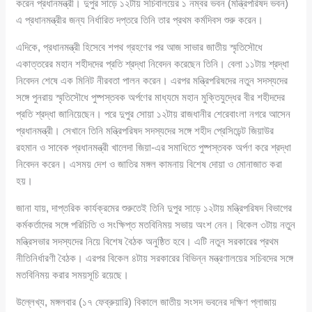
করেন প্রধানমন্ত্রী। দুপুর সাড়ে ১২টায় সচিবালয়ের ১ নম্বর ভবন (মন্ত্রিপরিষদ ভবন)
এ প্রধানমন্ত্রীর জন্য নির্ধারিত দপ্তরে তিনি তার প্রথম কর্মদিবস শুরু করেন।
এদিকে, প্রধানমন্ত্রী হিসেবে শপথ গ্রহণের পর আজ সাভার জাতীয় স্মৃতিসৌধে
একাত্তরের মহান শহীদদের প্রতি শ্রদ্ধা নিবেদন করেছেন তিনি। বেলা ১১টায় শ্রদ্ধা
নিবেদন শেষে এক মিনিট নীরবতা পালন করেন। এরপর মন্ত্রিপরিষদের নতুন সদস্যদের
সঙ্গে পুনরায় স্মৃতিসৌধে পুষ্পস্তবক অর্পণের মাধ্যমে মহান মুক্তিযুদ্ধের বীর শহীদদের
প্রতি শ্রদ্ধা জানিয়েছেন। পরে দুপুর সোয়া ১২টায় রাজধানীর শেরেবাংলা নগরে আসেন
প্রধানমন্ত্রী। সেখানে তিনি মন্ত্রিপরিষদ সদস্যদের সঙ্গে শহীদ প্রেসিডেন্ট জিয়াউর
রহমান ও সাবেক প্রধানমন্ত্রী খালেদা জিয়া-এর সমাধিতে পুষ্পস্তবক অর্পণ করে শ্রদ্ধা
নিবেদন করেন। এসময় দেশ ও জাতির মঙ্গল কামনায় বিশেষ দোয়া ও মোনাজাত করা
হয়।
জানা যায়, দাপ্তরিক কার্যক্রমের শুরুতেই তিনি দুপুর সাড়ে ১২টায় মন্ত্রিপরিষদ বিভাগের
কর্মকর্তাদের সঙ্গে পরিচিতি ও সংক্ষিপ্ত মতবিনিময় সভায় অংশ নেন। বিকেল ৩টায় নতুন
মন্ত্রিসভার সদস্যদের নিয়ে বিশেষ বৈঠক অনুষ্ঠিত হবে। এটি নতুন সরকারের প্রথম
নীতিনির্ধারণী বৈঠক। এরপর বিকেল ৪টায় সরকারের বিভিন্ন মন্ত্রণালয়ের সচিবদের সঙ্গে
মতবিনিময় করার সময়সূচি রয়েছে।
উল্লেখ্য, মঙ্গলবার (১৭ ফেব্রুয়ারি) বিকালে জাতীয় সংসদ ভবনের দক্ষিণ প্লাজায়