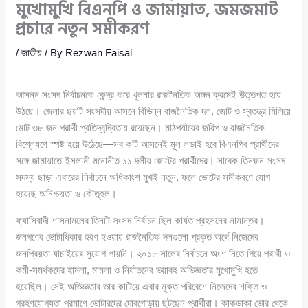
মুখোমুখি বিএনপি ও জামায়াত, জমজমাট
প্রচারে নতুন সমীকরণ
/
জাতীয়
/ By
Rezwan Faisal
আসন্ন সংসদ নির্বাচনকে কেন্দ্র করে খুলনার রাজনৈতিক অঙ্গন ক্রমেই উত্তপ্ত হয়ে
উঠছে। জেলার ছয়টি সংসদীয় আসনে বিভিন্ন রাজনৈতিক দল, জোট ও স্বতন্ত্র মিলিয়ে
মোট ৩৮ জন প্রার্থী প্রতিদ্বন্দ্বিতায় রয়েছেন। মাঠপর্যায়ের জরিপ ও রাজনৈতিক
বিশ্লেষণে স্পষ্ট হয়ে উঠেছে—সব কটি আসনেই মূল লড়াই হবে বিএনপির প্রার্থীদের
সঙ্গে জামায়াতে ইসলামী মনোনীত ১১ দলীয় জোটের প্রার্থীদের। সাবেক তিনজন সংসদ
সদস্য ছাড়া এবারের নির্বাচনে অধিকাংশ মুখই নতুন, ফলে ভোটের সমীকরণে যোগ
হয়েছে অনিশ্চয়তা ও কৌতূহল।
ফ্যাসিবাদী শাসনামলের তিনটি সংসদ নির্বাচন ছিল কার্যত প্রহসনের নামান্তর।
জনগণের ভোটাধিকার হরণ হওয়ায় রাজনৈতিক দলগুলো প্রকৃত অর্থে নিজেদের
জনপ্রিয়তা যাচাইয়ের সুযোগ পায়নি। ২০১৮ সালের নির্বাচনে অংশ নিতে গিয়ে প্রার্থী ও
কর্মী-সমর্থকদের হামলা, মামলা ও নির্যাতনের ভয়াবহ অভিজ্ঞতার মুখোমুখি হতে
হয়েছিল। সেই অভিজ্ঞতার ভার কাটিয়ে এবার মুক্ত পরিবেশে নিজেদের শক্তি ও
গ্রহণযোগ্যতা প্রমাণে ভোটারদের দোরগোড়ায় ছুটছেন প্রার্থীরা। কাকডাকা ভোর থেকে