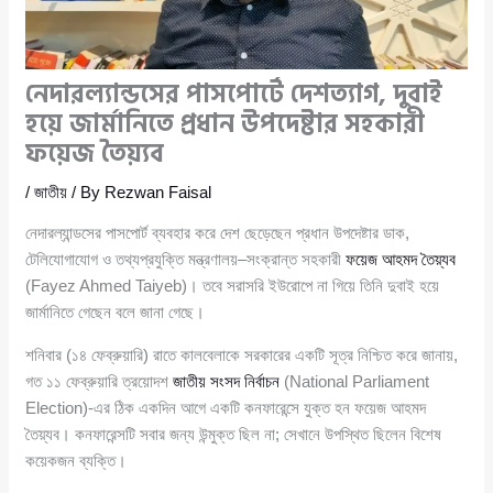
নেদারল্যান্ডসের পাসপোর্টে দেশত্যাগ, দুবাই
হয়ে জার্মানিতে প্রধান উপদেষ্টার সহকারী
ফয়েজ তৈয়্যব
/
জাতীয়
/ By
Rezwan Faisal
নেদারল্যান্ডসের পাসপোর্ট ব্যবহার করে দেশ ছেড়েছেন প্রধান উপদেষ্টার ডাক,
টেলিযোগাযোগ ও তথ্যপ্রযুক্তি মন্ত্রণালয়–সংক্রান্ত সহকারী
ফয়েজ আহমদ তৈয়্যব
(Fayez Ahmed Taiyeb)। তবে সরাসরি ইউরোপে না গিয়ে তিনি দুবাই হয়ে
জার্মানিতে গেছেন বলে জানা গেছে।
শনিবার (১৪ ফেব্রুয়ারি) রাতে কালবেলাকে সরকারের একটি সূত্র নিশ্চিত করে জানায়,
গত ১১ ফেব্রুয়ারি ত্রয়োদশ
জাতীয় সংসদ নির্বাচন
(National Parliament
Election)-এর ঠিক একদিন আগে একটি কনফারেন্সে যুক্ত হন ফয়েজ আহমদ
তৈয়্যব। কনফারেন্সটি সবার জন্য উন্মুক্ত ছিল না; সেখানে উপস্থিত ছিলেন বিশেষ
কয়েকজন ব্যক্তি।