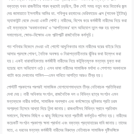
বক্তব্যে যখন রাজনীতির পারদ ক্রমেই চড়ছিল, ঠিক সেই সময় নতুন করে বিতর্কের জন্ম
দেয় জামায়াতে ইসলামীর আমির ডা. শফিকুর রহমানের ভেরিফায়েড এক্স (সাবেক টুইটার)
অ্যাকাউন্ট থেকে দেওয়া একটি পোস্ট। নারীদের, বিশেষ করে কর্মজীবী নারীদের নিয়ে করা
ওই মন্তব্যকে ‘অবমাননাকর’ ও ‘আপত্তিকর’ বলে অভিযোগ তুলে শুরু হয় ব্যাপক
সমালোচনা, ক্ষোভ–বিক্ষোভ এবং পাল্টাপাল্টি রাজনৈতিক কর্মসূচি।
গত শনিবার বিকেলে দেওয়া ওই পোস্টে আধুনিকতার নামে নারীদের ঘরের বাইরে নিয়ে
আসার প্রসঙ্গে শোষণ, নৈতিক অবক্ষয় ও নিরাপত্তাহীনতার ঝুঁকির কথা উল্লেখ করা
হয়। একই ধারাবাহিকতায় কর্মজীবী নারীদের নিয়ে কটূক্তিমূলক মন্তব্য যুক্ত করা
হয়েছে বলে অভিযোগ ওঠে। এসব ভাষা নারীদের সামাজিক মর্যাদা ও পেশাগত অবদানকে
খাটো করে দেখানোর শামিল—এমন দাবিতে আপত্তি আরও তীব্র হয়।
পোস্টটি প্রকাশের পরপরই সামাজিক যোগাযোগমাধ্যমে তীব্র নেতিবাচক প্রতিক্রিয়া
দেখা দেয়। নারী অধিকার সংগঠন, রাজনৈতিক দল ও বিভিন্ন ছাত্র সংগঠন এমন
মন্তব্যকে নারীর মর্যাদা, সামাজিক অবস্থান এবং কর্মক্ষেত্রে ভূমিকার প্রতি চরম
অশ্রদ্ধা হিসেবে আখ্যা দিয়ে নিন্দা জানায়। রাজধানীসহ বিভিন্ন স্থানে প্রতিবাদ
সমাবেশ, বিক্ষোভ মিছিল ও ঝাড়ু মিছিলের মতো প্রতীকী কর্মসূচিও পালিত হয়। নারীদের
কয়েকটি সংগঠন প্রকাশ্য ক্ষমা প্রার্থনা এবং বক্তব্য প্রত্যাহারের দাবি জানায়। তাদের
মতে, এ ধরনের মন্তব্য কর্মজীবী নারীদের বিরুদ্ধে নেতিবাচক সামাজিক দৃষ্টিভঙ্গিকে