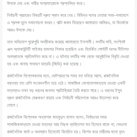
উসকে দেয় এবং নারীর অগ্রযাত্রাকে প্রশ্নবিদ্ধ করে।
নির্বাচনী প্রচারেও বিষয়টি দ্রুত স্থান করে নেয়। বিভিন্ন দলের নেতারা সভা–সমাবেশে
এ প্রসঙ্গ তুলে সমালোচনা করেন। পাল্টা জবাব দিয়েছেন জামায়াত আমিরও, যা বিতর্ককে
আরও উসকে দেয়।
তবে অভিযোগ পুরোপুরি অস্বীকার করেছে জামায়াতে ইসলামী। দলটির দাবি, সংশ্লিষ্ট
এক্স অ্যাকাউন্টটি সাইবার হামলার শিকার হয়েছিল এবং বিতর্কিত পোস্টটি দলের নীতিগত
অবস্থানকে প্রতিফলিত করে না। এ ঘটনায় দলটির পক্ষ থেকে আনুষ্ঠানিক বিবৃতি দেওয়া
হয় এবং থানায় সাধারণ ডায়েরি (জিডি) করা হয়েছে।
রাজনৈতিক বিশ্লেষকদের মতে, ভোটগ্রহণের সময় যত ঘনিয়ে আসে, রাজনৈতিক
বক্তব্য তত বেশি সংবেদনশীল হয়ে ওঠে। সামাজিক যোগাযোগমাধ্যমে দেওয়া একটি
মন্তব্যও তখন বড় ধরনের জনমত প্রতিক্রিয়া তৈরি করতে পারে। এ ধরনের ইস্যু
দ্রুত রাজনৈতিক মেরুকরণ বাড়ায় এবং নির্বাচনী পরিবেশকে আরও উত্তপ্ত করে
তোলে।
রাজনৈতিক বিশ্লেষক অধ্যাপক মাহমুদুল হাসান বলেন, নির্বাচনের সময়
সামাজিকমাধ্যমে দেওয়া মন্তব্য আর নিছক ব্যক্তিগত মত হিসেবে থাকে না; সেগুলো
রাজনৈতিক বার্তা ও অবস্থান হিসেবেই বিবেচিত হয়। বিশেষ করে নারীদের মতো বৃহৎ