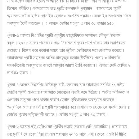
না থাকলেও ব্যক্তি ইমেজ ও আন্তরিক ব্যবহারের কারণে তিনি গণমানুষের আপনজন
হিসেবে পরিচিত। গণসংযোগে তার প্রতি জনসমর্থন দৃশ্যমান। জামায়াতের প্রার্থী
অ্যাডভোকেট জাহাঙ্গীর হোসাইন হেলালও সংগঠিত প্রচার ও অনলাইন তৎপরতায় শক্ত
অবস্থান তৈরি করেছেন। এ আসনে ভোটার সংখ্যা ৩ লাখ ৩১ হাজার ১৫৫।
খুলনা-৩ আসনে বিএনপির প্রার্থী কেন্দ্রীয় ছাত্রবিষয়ক সম্পাদক রকিবুল ইসলাম
বকুল। ২০১৮ সালের পরাজয়ের পরও নিয়মিত মানুষের পাশে থাকায় তার জনপ্রিয়তা
বেড়েছে। বিশেষ করে করোনা সময়ে তার ভূমিকা ভোটারদের মনে রেখাপাত করেছে।
জামায়াতের প্রার্থী মহানগর আমির মাহফুজুর রহমান দীর্ঘদিনের প্রচার ও চাঁদাবাজি-
মাদকবিরোধী অবস্থানের কারণে আস্থার জায়গা তৈরি করেছেন। এখানে মোট ভোটার ২
লাখ ৪৯ হাজার।
খুলনা-৪ আসনে বিএনপির আজিজুল বারী হেলালের সঙ্গে জামায়াত সমর্থিত ১১ দলীয়
জোটের প্রার্থী মাওলানা সাখাওয়াত হোসেনের লড়াই জমে উঠেছে। অতীত অভিজ্ঞতা ও
এলাকার মানুষের পাশে থাকার কারণে হেলাল সুবিধাজনক অবস্থানে রয়েছেন।
অন্যদিকে জামায়াত দলীয় প্রার্থী প্রত্যাহার করে সাখাওয়াত হোসেনকে সমর্থন দেওয়ায়
জোটের প্রচার শক্তিশালী হয়েছে। ভোটার সংখ্যা ৩ লাখ ৭৩ হাজার।
খুলনা-৫ আসনে দুই হেভিওয়েট প্রার্থীর লড়াই সবচেয়ে বেশি আলোচিত। জামায়াতের
সেক্রেটারি জেনারেল মিয়া গোলাম পরওয়ার ২০০১ সালে এখান থেকে এমপি নির্বাচিত