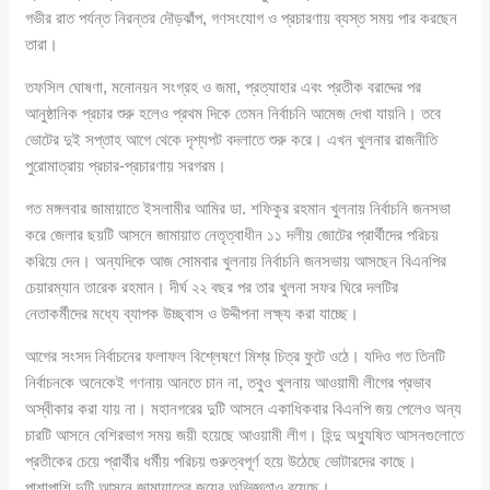
গভীর রাত পর্যন্ত নিরন্তর দৌড়ঝাঁপ, গণসংযোগ ও প্রচারণায় ব্যস্ত সময় পার করছেন
তারা।
তফসিল ঘোষণা, মনোনয়ন সংগ্রহ ও জমা, প্রত্যাহার এবং প্রতীক বরাদ্দের পর
আনুষ্ঠানিক প্রচার শুরু হলেও প্রথম দিকে তেমন নির্বাচনি আমেজ দেখা যায়নি। তবে
ভোটের দুই সপ্তাহ আগে থেকে দৃশ্যপট বদলাতে শুরু করে। এখন খুলনার রাজনীতি
পুরোমাত্রায় প্রচার-প্রচারণায় সরগরম।
গত মঙ্গলবার জামায়াতে ইসলামীর আমির ডা. শফিকুর রহমান খুলনায় নির্বাচনি জনসভা
করে জেলার ছয়টি আসনে জামায়াত নেতৃত্বাধীন ১১ দলীয় জোটের প্রার্থীদের পরিচয়
করিয়ে দেন। অন্যদিকে আজ সোমবার খুলনায় নির্বাচনি জনসভায় আসছেন বিএনপির
চেয়ারম্যান তারেক রহমান। দীর্ঘ ২২ বছর পর তার খুলনা সফর ঘিরে দলটির
নেতাকর্মীদের মধ্যে ব্যাপক উচ্ছ্বাস ও উদ্দীপনা লক্ষ্য করা যাচ্ছে।
আগের সংসদ নির্বাচনের ফলাফল বিশ্লেষণে মিশ্র চিত্র ফুটে ওঠে। যদিও গত তিনটি
নির্বাচনকে অনেকেই গণনায় আনতে চান না, তবুও খুলনায় আওয়ামী লীগের প্রভাব
অস্বীকার করা যায় না। মহানগরের দুটি আসনে একাধিকবার বিএনপি জয় পেলেও অন্য
চারটি আসনে বেশিরভাগ সময় জয়ী হয়েছে আওয়ামী লীগ। হিন্দু অধ্যুষিত আসনগুলোতে
প্রতীকের চেয়ে প্রার্থীর ধর্মীয় পরিচয় গুরুত্বপূর্ণ হয়ে উঠেছে ভোটারদের কাছে।
পাশাপাশি দুটি আসনে জামায়াতের জয়ের অভিজ্ঞতাও রয়েছে।