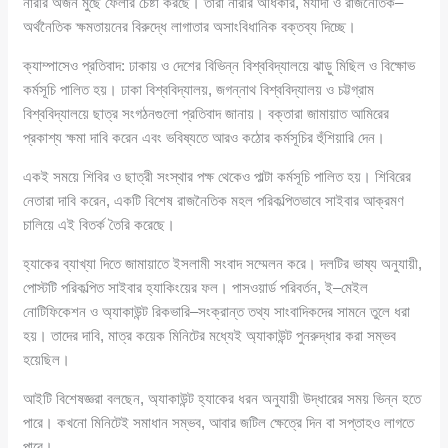
নারীর অর্জন মুছে ফেলার চেষ্টা করছে। তারা নারীর অধিকার, মর্যাদা ও রাজনৈতিক–
অর্থনৈতিক ক্ষমতায়নের বিরুদ্ধে লাগাতার অসাংবিধানিক বক্তব্য দিচ্ছে।
ক্যাম্পাসেও প্রতিবাদ: ঢাকায় ও দেশের বিভিন্ন বিশ্ববিদ্যালয়ে ঝাড়ু মিছিল ও বিক্ষোভ
কর্মসূচি পালিত হয়। ঢাকা বিশ্ববিদ্যালয়, জগন্নাথ বিশ্ববিদ্যালয় ও চট্টগ্রাম
বিশ্ববিদ্যালয়ে ছাত্র সংগঠনগুলো প্রতিবাদ জানায়। বক্তারা জামায়াত আমিরের
প্রকাশ্য ক্ষমা দাবি করেন এবং ভবিষ্যতে আরও কঠোর কর্মসূচির হুঁশিয়ারি দেন।
একই সময়ে শিবির ও ছাত্রী সংস্থার পক্ষ থেকেও পাল্টা কর্মসূচি পালিত হয়। শিবিরের
নেতারা দাবি করেন, একটি বিশেষ রাজনৈতিক মহল পরিকল্পিতভাবে সাইবার আক্রমণ
চালিয়ে এই বিতর্ক তৈরি করেছে।
হ্যাকের ব্যাখ্যা দিতে জামায়াতে ইসলামী সংবাদ সম্মেলন করে। দলটির ভাষ্য অনুযায়ী,
পোস্টটি পরিকল্পিত সাইবার হ্যাকিংয়ের ফল। পাসওয়ার্ড পরিবর্তন, ই–মেইল
নোটিফিকেশন ও অ্যাকাউন্ট রিকভারি–সংক্রান্ত তথ্য সাংবাদিকদের সামনে তুলে ধরা
হয়। তাদের দাবি, মাত্র কয়েক মিনিটের মধ্যেই অ্যাকাউন্ট পুনরুদ্ধার করা সম্ভব
হয়েছিল।
আইটি বিশেষজ্ঞরা বলছেন, অ্যাকাউন্ট হ্যাকের ধরন অনুযায়ী উদ্ধারের সময় ভিন্ন হতে
পারে। কখনো মিনিটেই সমাধান সম্ভব, আবার জটিল ক্ষেত্রে দিন বা সপ্তাহও লাগতে
পারে।