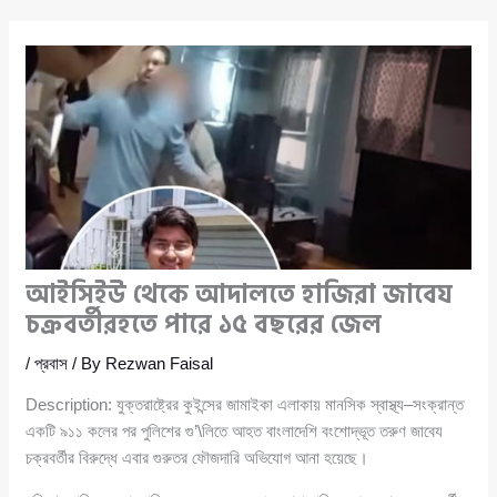
আইসিইউ থেকে আদালতে হাজিরা জাবেয
চক্রবর্তীরহতে পারে ১৫ বছরের জেল
/
প্রবাস
/ By
Rezwan Faisal
Description: যুক্তরাষ্ট্রের কুইন্সের জামাইকা এলাকায় মানসিক স্বাস্থ্য–সংক্রান্ত
একটি ৯১১ কলের পর পুলিশের গু’\লিতে আহত বাংলাদেশি বংশোদ্ভূত তরুণ জাবেয
চক্রবর্তীর বিরুদ্ধে এবার গুরুতর ফৌজদারি অভিযোগ আনা হয়েছে।