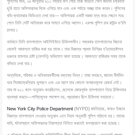
পুলিশের দাবি, ২৬ জানুয়ারি ৯১১ নম্বরে কল পেয়ে তারা বাড়িতে গেলে জাবেয চক্রবর্তী
ছুরি হাতে অফিসারদের দিকে এগিয়ে যান এবং এক পর্যায়ে অস্ত্র তাক করেন। পুলিশের
বডি-ক্যামেরার ভিডিওতে দেখা যায়— অফিসাররা একটি দরজা বন্ধ করে পেছনে সরে
গেলে তিনি সেটি অতিক্রম করে সামনে এগিয়ে আসেন। এরপর পুলিশ চার রাউন্ড গু’\লি
চালায়।
বর্তমানে তিনি হাসপাতালে আইসিইউতে চিকিৎসাধীন। শুক্রবার হাসপাতালের বিছানা
থেকেই আদালতে হাজির করা হয় তাকে। তার বিরুদ্ধে প্রথম ডিগ্রির হ’\ত্যাচেষ্টাসহ
গুরুতর হামলার চেষ্টা (ফেলনি) অভিযোগ আনা হয়েছে। আদালতে হাজিরার সময় তাকে
কাঁদতে দেখা যায়।
অন্যদিকে, পরিবার ও অধিকারকর্মীদের বক্তব্য ভিন্ন। তারা বলছেন, জাবেয দীর্ঘদিন
ধরে সিজোফ্রেনিয়ায় ভুগছেন এবং এর আগে তার কোনো অপরাধমূলক রেকর্ড নেই।
তার মা ৯১১ কলে অনুরোধ করেছিলেন, ছেলেকে জোরপূর্বক হাসপাতালে নিয়ে চিকিৎসার
ব্যবস্থা করতে—শাস্তিমূলক পদক্ষেপ নয়, প্রয়োজন ছিল চিকিৎসা সহায়তা।
New York City Police Department
(NYPD) জানিয়েছে, কারও ইচ্ছার
বিরুদ্ধে হাসপাতালে নেওয়ার অনুরোধ এলে নিয়ম অনুযায়ী পুলিশ পাঠানো হয়। তাদের
দাবি, ঘটনাস্থলে অফিসারদের নিরাপত্তা নিশ্চিত করতেই বলপ্রয়োগ করা হয়েছে।
এ ঘটনাকে ঘিরে বাংলাদেশি কমিউনিটিতে তীব্র বিতর্ক শুরু হয়েছে। অনেকেই প্রশ্ন