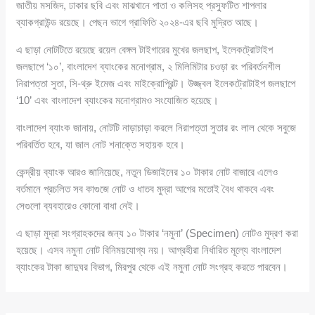
জাতীয় মসজিদ, ঢাকার ছবি এবং মাঝখানে পাতা ও কলিসহ প্রস্ফুটিত শাপলার
ব্যাকগ্রাউন্ড রয়েছে। পেছন ভাগে গ্রাফিতি ২০২৪-এর ছবি মুদ্রিত আছে।
এ ছাড়া নোটটিতে রয়েছে রয়েল বেঙ্গল টাইগারের মুখের জলছাপ, ইলেকট্রোটাইপ
জলছাপে ‘১০’, বাংলাদেশ ব্যাংকের মনোগ্রাম, ২ মিলিমিটার চওড়া রং পরিবর্তনশীল
নিরাপত্তা সুতা, সি-থ্রু ইমেজ এবং মাইক্রোপ্রিন্ট। উজ্জ্বল ইলেকট্রোটাইপ জলছাপে
‘10’ এবং বাংলাদেশ ব্যাংকের মনোগ্রামও সংযোজিত হয়েছে।
বাংলাদেশ ব্যাংক জানায়, নোটটি নাড়াচাড়া করলে নিরাপত্তা সুতার রং লাল থেকে সবুজে
পরিবর্তিত হবে, যা জাল নোট শনাক্তে সহায়ক হবে।
কেন্দ্রীয় ব্যাংক আরও জানিয়েছে, নতুন ডিজাইনের ১০ টাকার নোট বাজারে এলেও
বর্তমানে প্রচলিত সব কাগুজে নোট ও ধাতব মুদ্রা আগের মতোই বৈধ থাকবে এবং
সেগুলো ব্যবহারেও কোনো বাধা নেই।
এ ছাড়া মুদ্রা সংগ্রাহকদের জন্য ১০ টাকার ‘নমুনা’ (Specimen) নোটও মুদ্রণ করা
হয়েছে। এসব নমুনা নোট বিনিময়যোগ্য নয়। আগ্রহীরা নির্ধারিত মূল্যে বাংলাদেশ
ব্যাংকের টাকা জাদুঘর বিভাগ, মিরপুর থেকে এই নমুনা নোট সংগ্রহ করতে পারবেন।