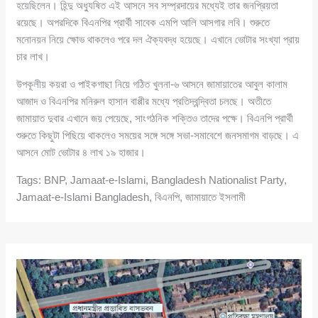
হয়েছিলেন। হিন্দু অধ্যুষিত এই আসনে সব সম্প্রদায়ের মধ্যেই তার জনপ্রিয়তা
রয়েছে। অপরদিকে বিএনপির প্রার্থী সাবেক এমপি আলি আসগার লবি। শুরুতে
মনোনয়ন নিয়ে ক্ষোভ থাকলেও পরে দল ঐক্যবদ্ধ হয়েছে। এখানে ভোটার সংখ্যা প্রায়
চার লাখ।
উপকূলীয় কয়রা ও পাইকগাছা নিয়ে গঠিত খুলনা-৬ আসনে জামায়াতের আবুল কালাম
আজাদ ও বিএনপির মনিরুল হাসান বাপ্পীর মধ্যে প্রতিদ্বন্দ্বিতা চলছে। অতীতে
জামায়াত দুবার এখানে জয় পেয়েছে, সাংগঠনিক শক্তিও তাদের পক্ষে। বিএনপি প্রার্থী
শুরুতে কিছুটা পিছিয়ে থাকলেও সময়ের সঙ্গে সঙ্গে সভা-সমাবেশে জনসমাগম বাড়ছে। এ
আসনে মোট ভোটার ৪ লাখ ১৯ হাজার।
Tags: BNP, Jamaat-e-Islami, Bangladesh Nationalist Party,
Jamaat-e-Islami Bangladesh, বিএনপি, জামায়াতে ইসলামী