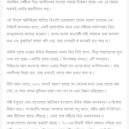
সামাজিক গোষ্ঠীকে নিয়ে আপত্তিকর মন্তব্য সমাজে বিভাজন বাড়ায় এবং এর প্রভাব
সরাসরি ভোটের রাজনীতিতে পড়ে।
এই বিতর্কে প্রতিক্রিয়া জানিয়ে বিএনপি চেয়ারম্যান তারেক রহমান যশোরের এক
নির্বাচনী জনসভায় বলেন, একটি রাজনৈতিক দলের নেতা নারীদের কর্মসংস্থান নিয়ে
কলঙ্কজনক মন্তব্য করেছেন। দেশের অর্ধেক জনগোষ্ঠী নারী সমাজকে যারা অসম্মান
করে এবং কুরুচিপূর্ণ ভাষায় গালি দেয়, তারা দেশদরদি বা জনদরদি হতে পারে না।
আইডি হ্যাক হওয়ার দাবিকে মিথ্যাচার আখ্যা দিয়ে তিনি বলেন, তীব্র সমালোচনার মুখে
এখন বলা হচ্ছে—আইডি হ্যাক হয়েছে। বিশেষজ্ঞরা বলছেন, এটি অসম্ভব।
নির্বাচনের আগে জনগণের সামনে এভাবে মিথ্যা বলা দেশের জন্য অশনিসংকেত। যারা
অবলীলায় মিথ্যা বলে, তারা কখনোই দেশের মঙ্গল করতে পারে না।
তিনি আরও বলেন, ১৯৭১ সালেই প্রমাণ হয়েছে মা–বোনদের জন্য এদের কোনো দরদ
নেই; সে সময় তাদের ভূমিকার কারণে লাখ লাখ মা–বোন ইজ্জত হারিয়েছেন।
নারী ইস্যুতে এমন বক্তব্যের প্রতিবাদে বাংলাদেশ মহিলা পরিষদ মানববন্ধন ও বিক্ষোভ
মিছিল করে। সংগঠনটির সাধারণ সম্পাদক মালেকা বানু বলেন, নারীর প্রতি নি’\র্যা’\তন
আজ ভীতিকর পর্যায়ে পৌঁছেছে। একই সঙ্গে নারীদের নিয়ে অবমাননাকর ও
অগ্রহণযোগ্য বক্তব্য ক্রমেই বাড়ছে। ’৭১–এর বিরোধী শক্তি আবারও সক্রিয় হয়ে