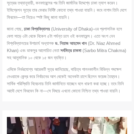
সূত্রের তথ্যানুযায়ী, কনফারেন্সের পর তিনি জার্মানির উদ্দেশ্যে ঢাকা ত্যাগ করেন।
ইমিগ্রেশন সূত্রে তার ফেরার নির্দিষ্ট কোনো তথ্য পাওয়া যায়নি। কবে নাগাদ তিনি দেশে
ফিরবেন—তা নিয়েও স্পষ্ট কিছু জানা যায়নি।
জানা গেছে,
ঢাকা বিশ্ববিদ্যালয়
(University of Dhaka)-এর প্রশাসনিক হলে
বেলা সাড়ে ৩টা থেকে বিকেল ৫টা পর্যন্ত চলে ওই কনফারেন্স। এতে অংশ নেন
বিশ্ববিদ্যালয়ের উপাচার্য অধ্যাপক
ড. নিয়াজ আহমেদ খান
(Dr. Niaz Ahmed
Khan) এবং ডাকসুর আলোচিত নেতা
সর্বমিত্র চাকমা
(Sarbo Mitra Chakma)
সহ আনুমানিক ১০ থেকে ১৫ জন ব্যক্তি।
এদিকে নির্ভরযোগ্য আরেকটি সূত্র জানিয়েছে, দায়িত্ব পালনকালীন বিভিন্ন পদক্ষেপ
নেওয়াকে কেন্দ্র করে নির্বাচনের আগ থেকেই অনেকটা চাপে ছিলেন ফয়েজ তৈয়্যব।
সার্বিক পরিস্থিতি বিবেচনায় তিনি জার্মানিতে যাচ্ছেন বলে ধারণা করা হচ্ছে। তবে তিনি
আদৌ দেশে ফিরবেন কি না—সে বিষয়ে এখনো কোনো নিশ্চিত তথ্য পাওয়া যায়নি।