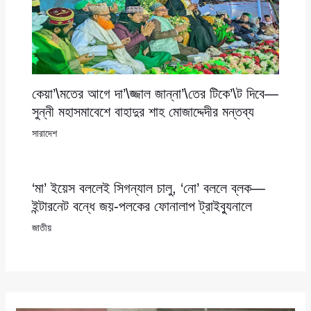
কেয়া’\মতের আগে দা’\জ্জাল জান্না’\তের টিকে’\ট দিবে—
সুন্নী মহাসমাবেশে বাহাদুর শাহ মোজাদ্দেদীর মন্তব্য
সারাদেশ
‘মা’ ইয়েস বললেই সিগন্যাল চালু, ‘নো’ বললে ব্লক—
ইন্টারনেট বন্ধে জয়-পলকের ফোনালাপ ট্রাইব্যুনালে
জাতীয়