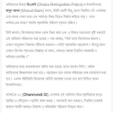
অভিযানের বিষয়ে
ডিএমপি
(Dhaka Metropolitan Police)-র উপকমিশনার
মাসুদ আলম
(Masud Alam) বলেন, উঠতি বয়সী কিছু ছেলে নিয়মিত এই এলাকায়
এসে মাদক সেবন করে এবং সামান্য বিষয় নিয়েও বিবাদে জড়িয়ে পড়ে। এসব
কর্মকাণ্ডের কারণে পার্কের স্বাভাবিক পরিবেশ ব্যাহত হচ্ছিল।
তিনি জানান, কিশোরদের মাদক থেকে বিরত রাখা এবং এ বিষয়ে সচেতনতা সৃষ্টি করতেই
এই অভিযান পরিচালনা করা হয়েছে। তার ভাষায়, “পার্ক হলো বিনোদনের জায়গা।
এখানে মানুষজন নিরাপদে হাঁটাচলা করবেন—এটাই স্বাভাবিক প্রত্যাশা। কিন্তু যাতে
এখানে কিশোর গ্যাংয়ের দৌরাত্ম্য না থাকে, সেজন্য আমরা নিয়মিত নজরদারি ও
অভিযান চালাচ্ছি।”
অভিযানের সময় কয়েকজনকে আটক করা হয়েছে বলেও জানান তিনি। আটক
ব্যক্তিদের জিজ্ঞাসাবাদ করা হবে। প্রয়োজন হলে তাদের পরিবারের সঙ্গে যোগাযোগ করা
হবে। এরপর পরিস্থিতি বিবেচনায় আইনি ব্যবস্থা নেওয়া হবে বলে নিশ্চিত করেন
উপকমিশনার।
ধানমণ্ডি ৩২ (
Dhanmondi 32
) এলাকার এই অভিযান ঘিরে স্থানীয়দের মধ্যে
স্বস্তি ও কৌতূহল—দুটোই কাজ করছে। অনেকেই মনে করছেন, নিয়মিত তদারকি
থাকলে পার্কটি আবারও নিরাপদ ও পারিবারিক পরিবেশে ফিরতে পারে।