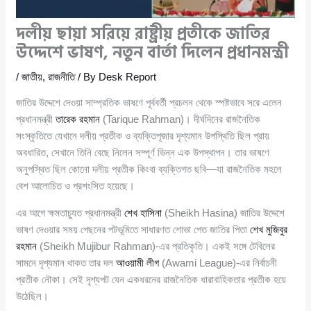
দলীয় ছায়া সরিয়ে রাষ্ট্রীয় প্রতীকে জাতির
উদ্দেশে ভাষণ, নতুন বার্তা দিলেন প্রধানমন্ত্রী
/
জাতীয়
,
রাজনীতি
/ By
Desk Report
জাতির উদ্দেশে দেওয়া সাম্প্রতিক ভাষণে পূর্ববর্তী প্রচলন থেকে স্পষ্টভাবে সরে এলেন
প্রধানমন্ত্রী
তারেক রহমান
(Tarique Rahman)। দীর্ঘদিনের রাজনৈতিক
সংস্কৃতিতে যেখানে দলীয় প্রতীক ও ব্যক্তিপূজার দৃশ্যমান উপস্থিতি ছিল প্রায়
অবধারিত, সেখানে তিনি বেছে নিলেন সম্পূর্ণ ভিন্ন এক উপস্থাপন। তার ভাষণে
অনুপস্থিত ছিল কোনো দলীয় প্রতীক কিংবা ব্যক্তিগত ছবি—যা রাজনৈতিক মহলে
বেশ আলোচিত ও প্রশংসিত হয়েছে।
এর আগে ক্ষমতাচ্যুত প্রধানমন্ত্রী
শেখ হাসিনা
(Sheikh Hasina) জাতির উদ্দেশে
ভাষণ দেওয়ার সময় পেছনের পটভূমিতে সাধারণত শোভা পেত জাতির পিতা
শেখ মুজিবুর
রহমান
(Sheikh Mujibur Rahman)-এর প্রতিকৃতি। একই সঙ্গে টেবিলের
সামনে দৃশ্যমান থাকত তার দল
আওয়ামী লীগ
(Awami League)-এর নির্বাচনী
প্রতীক নৌকা। সেই দৃশ্যপট যেন একধরনের রাজনৈতিক ধারাবাহিকতার প্রতীক হয়ে
উঠেছিল।