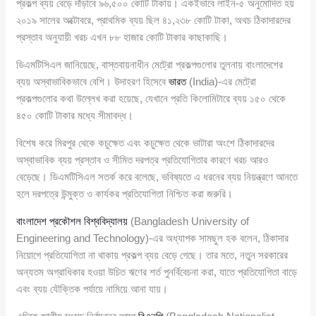
প্রকল্প ব্যয় বেড়ে দাঁড়াবে ৯৬,৫০০ কোটি টাকায়। একইভাবে লাইন-৫ অনুমোদিত হয়
২০১৯ সালের অক্টোবরে, প্রাথমিক ব্যয় ছিল ৪১,২৩৮ কোটি টাকা, অথচ ঠিকাদারদের
প্রস্তাব অনুযায়ী খরচ এখন ৮৮ হাজার কোটি টাকার কাছাকাছি।
ডিএমটিসিএল জানিয়েছে, বাস্তবায়নাধীন মেট্রো প্রকল্পগুলোর তুলনায় বাংলাদেশের
ব্যয় অস্বাভাবিকভাবে বেশি। উদাহরণ হিসেবে
ভারত
(India)-এর মেট্রো
প্রকল্পগুলোর কথা উল্লেখ করা হয়েছে, যেখানে প্রতি কিলোমিটারে ব্যয় ১৫০ থেকে
৪৫০ কোটি টাকার মধ্যে সীমাবদ্ধ।
বিশেষ করে মিরপুর থেকে কচুক্ষেত এবং কচুক্ষেত থেকে ভাটারা অংশে ঠিকাদারদের
অস্বাভাবিক ব্যয় প্রস্তাব ও সীমিত দরপত্র প্রতিযোগিতার কারণে খরচ আরও
বেড়েছে। ডিএমটিসিএল সতর্ক করে বলেছে, ভবিষ্যতে এ ধরনের ব্যয় নিয়ন্ত্রণে আনতে
হলে দরপত্রে উন্মুক্ত ও কার্যকর প্রতিযোগিতা নিশ্চিত করা জরুরি।
বাংলাদেশ প্রকৌশল বিশ্ববিদ্যালয়
(Bangladesh University of
Engineering and Technology)-এর অধ্যাপক সামছুল হক বলেন, ঠিকাদার
নিয়োগে প্রতিযোগিতা না থাকায় প্রকল্প ব্যয় বেড়ে গেছে। তার মতে, নতুন সরকারের
অন্যতম অগ্রাধিকার হওয়া উচিত ঋণের শর্ত পুনর্বিবেচনা করা, যাতে প্রতিযোগিতা বাড়ে
এবং ব্যয় যৌক্তিক পর্যায়ে নামিয়ে আনা যায়।