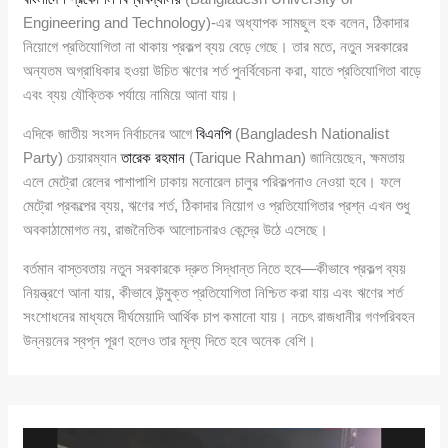
Engineering and Technology)-এর অধ্যাপক সামছুল হক বলেন, ঠিকাদার
নিয়োগে প্রতিযোগিতা না থাকায় প্রকল্প ব্যয় বেড়ে গেছে। তার মতে, নতুন সরকারের
অন্যতম অগ্রাধিকার হওয়া উচিত ঋণের শর্ত পুনর্বিবেচনা করা, যাতে প্রতিযোগিতা বাড়ে
এবং ব্যয় যৌক্তিক পর্যায়ে নামিয়ে আনা যায়।
এদিকে জাতীয় সংসদ নির্বাচনের আগে
বিএনপি
(Bangladesh Nationalist
Party) চেয়ারম্যান
তারেক রহমান
(Tarique Rahman) জানিয়েছেন, ক্ষমতায়
এলে মেট্রো রেলের পাশাপাশি ঢাকায় মনোরেল চালুর পরিকল্পনাও নেওয়া হবে। ফলে
মেট্রো প্রকল্পের ব্যয়, ঋণের শর্ত, ঠিকাদার নিয়োগ ও প্রতিযোগিতার প্রশ্ন এখন শুধু
অবকাঠামোগত নয়, রাজনৈতিক আলোচনারও কেন্দ্রে উঠে এসেছে।
বর্তমান বাস্তবতায় নতুন সরকারকে দ্রুত সিদ্ধান্ত নিতে হবে—কীভাবে প্রকল্প ব্যয়
নিয়ন্ত্রণে আনা যায়, কীভাবে উন্মুক্ত প্রতিযোগিতা নিশ্চিত করা যায় এবং ঋণের শর্ত
সংশোধনের মাধ্যমে দীর্ঘমেয়াদি আর্থিক চাপ কমানো যায়। নচেৎ রাজধানীর গণপরিবহন
উন্নয়নের স্বপ্ন পূরণ হলেও তার মূল্য দিতে হবে অনেক বেশি।