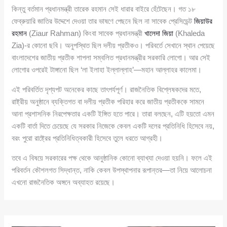
কিন্তু বর্তমান প্রধানমন্ত্রী তারেক রহমান সেই ধারার বাইরে হেঁটেছেন। গত ১৮
ফেব্রুয়ারি জাতির উদ্দেশে দেওয়া তার ভাষণে পেছনে ছিল না সাবেক প্রেসিডেন্ট
জিয়াউর
রহমান
(Ziaur Rahman) কিংবা সাবেক প্রধানমন্ত্রী
খালেদা জিয়া
(Khaleda
Zia)-র কোনো ছবি। অনুপস্থিত ছিল দলীয় প্রতীকও। পরিবর্তে সেখানে স্থান পেয়েছে
বাংলাদেশের জাতীয় প্রতীক শাপলা সম্বলিত প্রধানমন্ত্রীর সরকারি লোগো। আর সেই
লোগোর ওপরেই টাঙ্গানো ছিল ‘লা ইলাহা ইল্লাল্লাহ’—মহান আল্লাহর কালেমা।
এই পরিবর্তিত দৃশ্যপট অনেকের কাছে তাৎপর্যপূর্ণ। রাজনৈতিক বিশ্লেষকদের মতে,
রাষ্ট্রীয় অনুষ্ঠানে ব্যক্তিগত বা দলীয় প্রতীক পরিহার করে জাতীয় প্রতীককে সামনে
আনা প্রশাসনিক নিরপেক্ষতার একটি ইঙ্গিত হতে পারে। তারা বলছেন, এটি হয়তো এমন
একটি বার্তা দিতে চেয়েছে যে সরকার নিজেকে কেবল একটি দলের প্রতিনিধি হিসেবে নয়,
বরং পুরো রাষ্ট্রের প্রতিনিধিত্বকারী হিসেবে তুলে ধরতে আগ্রহী।
তবে এ বিষয়ে সরকারের পক্ষ থেকে আনুষ্ঠানিক কোনো ব্যাখ্যা দেওয়া হয়নি। ফলে এই
পরিবর্তন কৌশলগত সিদ্ধান্ত, নাকি কেবল উপস্থাপনার রূপান্তর—তা নিয়ে আলোচনা
এখনো রাজনৈতিক অঙ্গনে অব্যাহত রয়েছে।