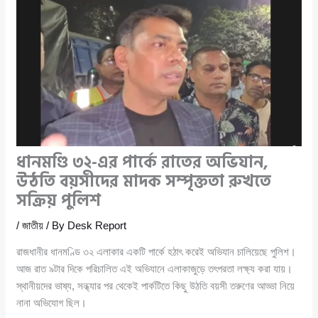
ধানমণ্ডি ৩২-এর পার্কে রাতের অভিযান,
উঠতি বয়সীদের মাদক সম্পৃক্ততা রুখতে
সক্রিয় পুলিশ
/
জাতীয়
/ By
Desk Report
রাজধানীর ধানমণ্ডি ৩২ এলাকার একটি পার্কে হঠাৎ করেই অভিযান চালিয়েছে পুলিশ।
আজ রাত ৯টার দিকে পরিচালিত এই অভিযানে এলাকাজুড়ে তৎপরতা লক্ষ্য করা যায়।
স্থানীয়দের ভাষ্য, সন্ধ্যার পর থেকেই পার্কটিতে কিছু উঠতি বয়সী তরুণের আড্ডা নিয়ে
নানা অভিযোগ ছিল।