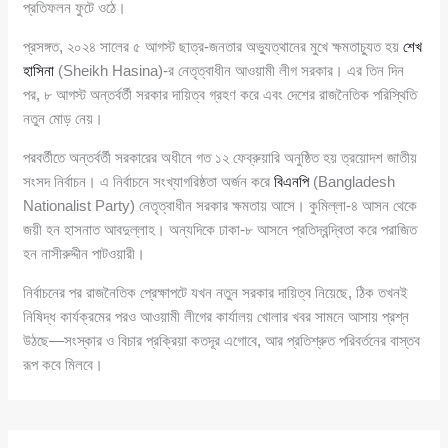
প্রতিফলন ফুটে ওঠে।
প্রসঙ্গত, ২০২৪ সালের ৫ আগস্ট ছাত্র-জনতার অভ্যুত্থানের মুখে ক্ষমতাচ্যুত হয়
শেখ
হাসিনা
(Sheikh Hasina)-র নেতৃত্বাধীন আওয়ামী লীগ সরকার। এর তিন দিন
পর, ৮ আগস্ট অন্তর্বর্তী সরকার দায়িত্ব গ্রহণ করে এবং দেশের রাজনৈতিক পরিস্থিতি
নতুন মোড় নেয়।
পরবর্তীতে অন্তর্বর্তী সরকারের অধীনে গত ১২ ফেব্রুয়ারি অনুষ্ঠিত হয় ত্রয়োদশ জাতীয়
সংসদ নির্বাচন। এ নির্বাচনে সংখ্যাগরিষ্ঠতা অর্জন করে
বিএনপি
(Bangladesh
Nationalist Party) নেতৃত্বাধীন সরকার ক্ষমতায় আসে। কুমিল্লা-৪ আসন থেকে
জয়ী হন হাসনাত আবদুল্লাহ। অন্যদিকে ঢাকা-৮ আসনে প্রতিদ্বন্দ্বিতা করে পরাজিত
হন নাসীরুদ্দীন পাটওয়ারী।
নির্বাচনের পর রাজনৈতিক প্রেক্ষাপটে যখন নতুন সরকার দায়িত্ব নিয়েছে, ঠিক তখনই
নিষিদ্ধ কার্যক্রমের পরও আওয়ামী লীগের কার্যালয় খোলার খবর সামনে আসায় প্রশ্ন
উঠছে—সংস্কার ও বিচার প্রক্রিয়া কতদূর এগোবে, আর প্রতিশ্রুত পরিবর্তনের বাস্তব
রূপ কবে মিলবে।