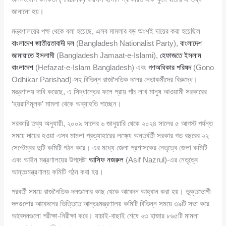
জানানো হয়।
মন্ত্রণালয়ের পক্ষ থেকে বলা হয়েছে, এসব মামলার বড় অংশই দায়ের করা হয়েছিল
বাংলাদেশ জাতীয়তাবাদী দল
(Bangladesh Nationalist Party),
বাংলাদেশ
জামায়াতে ইসলামী
(Bangladesh Jamaat-e-Islami),
হেফাজতে ইসলাম
বাংলাদেশ
(Hefazat-e-Islam Bangladesh) এবং
গণঅধিকার পরিষদ
(Gono
Odhikar Parishad)-সহ বিভিন্ন রাজনৈতিক দলের নেতাকর্মীদের বিরুদ্ধে।
মন্ত্রণালয় দাবি করেছে, এ সিদ্ধান্তের ফলে প্রায় পাঁচ লাখ মানুষ আওয়ামী সরকারের
‘হয়রানিমূলক’ মামলা থেকে অব্যাহতি পাচ্ছেন।
সরকারি তথ্য অনুযায়ী, ২০০৯ সালের ৬ জানুয়ারি থেকে ২০২৪ সালের ৫ আগস্ট পর্যন্ত
সময়ে দায়ের হওয়া এসব মামলা প্রত্যাহারের লক্ষ্যে অন্তর্বর্তী সরকার গত বছরের ২২
সেপ্টেম্বর দুটি কমিটি গঠন করে। এর মধ্যে জেলা প্রশাসকের নেতৃত্বে জেলা কমিটি
এবং আইন মন্ত্রণালয়ের উপদেষ্টা
আসিফ নজরুল
(Asif Nazrul)-এর নেতৃত্বে
আন্তঃমন্ত্রণালয় কমিটি গঠন করা হয়।
পরবর্তী সময়ে রাজনৈতিক দলগুলোর কাছ থেকে আবেদন আহ্বান করা হয়। ভুক্তভোগী
দলগুলোর আবেদনের ভিত্তিতে আন্তঃমন্ত্রণালয় কমিটি বিভিন্ন সময়ে ৩৯টি সভা করে
আবেদনগুলো পরীক্ষা-নিরীক্ষা করে। যাচাই-বাছাই শেষে ২৩ হাজার ৮৬৫টি মামলা