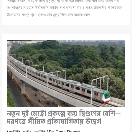
নিয়ন্ত্রণে আনা যায়, কীভাবে উন্মুক্ত প্রতিযোগিতা নিশ্চিত করা যায় এবং ঋণের শর্ত
সংশোধনের মাধ্যমে দীর্ঘমেয়াদি আর্থিক চাপ কমানো যায়। নচেৎ রাজধানীর গণপরিবহন
উন্নয়নের স্বপ্ন পূরণ হলেও তার মূল্য দিতে হবে অনেক বেশি।
নতুন দুই মেট্রো প্রকল্পে ব্যয় দ্বিগুণের বেশি—
দরপত্রে সীমিত প্রতিযোগিতায় উদ্বেগ
/
অর্থনীতি
,
জাতীয়
,
রাজনীতি
/ By
Desk Report