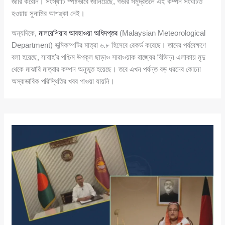
জারি করেনি। সংস্থাটি স্পষ্টভাবে জানিয়েছে, গভীর সমুদ্রতলে এই কম্পন সংঘটিত
হওয়ায় সুনামির আশঙ্কা নেই।
অন্যদিকে,
মালয়েশিয়ার আবহাওয়া অধিদপ্তর
(Malaysian Meteorological
Department) ভূমিকম্পটির মাত্রা ৬.৮ হিসেবে রেকর্ড করেছে। তাদের পর্যবেক্ষণে
বলা হয়েছে, সাবাহ’র পশ্চিম উপকূল ছাড়াও সারাওয়াক রাজ্যের বিভিন্ন এলাকায় মৃদু
থেকে মাঝারি মাত্রার কম্পন অনুভূত হয়েছে। তবে এখন পর্যন্ত বড় ধরনের কোনো
অস্বাভাবিক পরিস্থিতির খবর পাওয়া যায়নি।