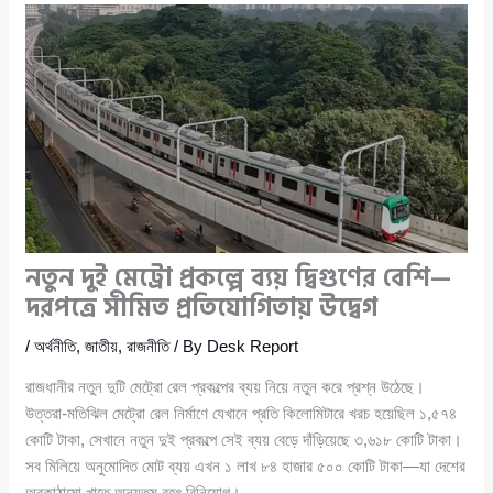
নতুন দুই মেট্রো প্রকল্পে ব্যয় দ্বিগুণের বেশি—
দরপত্রে সীমিত প্রতিযোগিতায় উদ্বেগ
/
অর্থনীতি
,
জাতীয়
,
রাজনীতি
/ By
Desk Report
রাজধানীর নতুন দুটি মেট্রো রেল প্রকল্পের ব্যয় নিয়ে নতুন করে প্রশ্ন উঠেছে।
উত্তরা-মতিঝিল মেট্রো রেল নির্মাণে যেখানে প্রতি কিলোমিটারে খরচ হয়েছিল ১,৫৭৪
কোটি টাকা, সেখানে নতুন দুই প্রকল্পে সেই ব্যয় বেড়ে দাঁড়িয়েছে ৩,৬১৮ কোটি টাকা।
সব মিলিয়ে অনুমোদিত মোট ব্যয় এখন ১ লাখ ৮৪ হাজার ৫০০ কোটি টাকা—যা দেশের
অবকাঠামো খাতে অন্যতম বৃহৎ বিনিয়োগ।