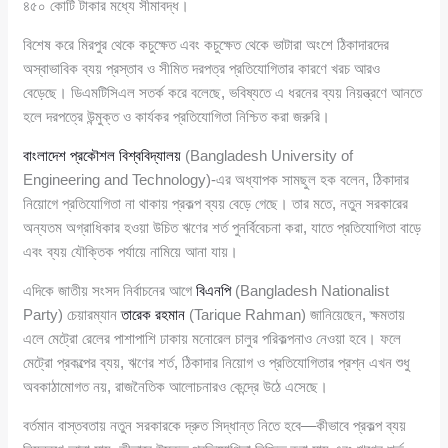
৪৫০ কোটি টাকার মধ্যে সীমাবদ্ধ।
বিশেষ করে মিরপুর থেকে কচুক্ষেত এবং কচুক্ষেত থেকে ভাটারা অংশে ঠিকাদারদের
অস্বাভাবিক ব্যয় প্রস্তাব ও সীমিত দরপত্র প্রতিযোগিতার কারণে খরচ আরও
বেড়েছে। ডিএমটিসিএল সতর্ক করে বলেছে, ভবিষ্যতে এ ধরনের ব্যয় নিয়ন্ত্রণে আনতে
হলে দরপত্রে উন্মুক্ত ও কার্যকর প্রতিযোগিতা নিশ্চিত করা জরুরি।
বাংলাদেশ প্রকৌশল বিশ্ববিদ্যালয়
(Bangladesh University of
Engineering and Technology)-এর অধ্যাপক সামছুল হক বলেন, ঠিকাদার
নিয়োগে প্রতিযোগিতা না থাকায় প্রকল্প ব্যয় বেড়ে গেছে। তার মতে, নতুন সরকারের
অন্যতম অগ্রাধিকার হওয়া উচিত ঋণের শর্ত পুনর্বিবেচনা করা, যাতে প্রতিযোগিতা বাড়ে
এবং ব্যয় যৌক্তিক পর্যায়ে নামিয়ে আনা যায়।
এদিকে জাতীয় সংসদ নির্বাচনের আগে
বিএনপি
(Bangladesh Nationalist
Party) চেয়ারম্যান
তারেক রহমান
(Tarique Rahman) জানিয়েছেন, ক্ষমতায়
এলে মেট্রো রেলের পাশাপাশি ঢাকায় মনোরেল চালুর পরিকল্পনাও নেওয়া হবে। ফলে
মেট্রো প্রকল্পের ব্যয়, ঋণের শর্ত, ঠিকাদার নিয়োগ ও প্রতিযোগিতার প্রশ্ন এখন শুধু
অবকাঠামোগত নয়, রাজনৈতিক আলোচনারও কেন্দ্রে উঠে এসেছে।
বর্তমান বাস্তবতায় নতুন সরকারকে দ্রুত সিদ্ধান্ত নিতে হবে—কীভাবে প্রকল্প ব্যয়