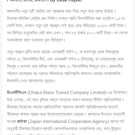
রাজধানীর নতুন দুটি মেট্রো রেল প্রকল্পের ব্যয় নিয়ে নতুন করে প্রশ্ন উঠেছে।
উত্তরা-মতিঝিল মেট্রো রেল নির্মাণে যেখানে প্রতি কিলোমিটারে খরচ হয়েছিল ১,৫৭৪
কোটি টাকা, সেখানে নতুন দুই প্রকল্পে সেই ব্যয় বেড়ে দাঁড়িয়েছে ৩,৬১৮ কোটি টাকা।
সব মিলিয়ে অনুমোদিত মোট ব্যয় এখন ১ লাখ ৮৪ হাজার ৫০০ কোটি টাকা—যা দেশের
অবকাঠামো খাতে অন্যতম বৃহৎ বিনিয়োগ।
নতুন প্রকল্প দুটির মধ্যে রয়েছে এমআরটি লাইন-১, যা কমলাপুর থেকে বিমানবন্দর
পর্যন্ত ৩১ কিলোমিটার দীর্ঘ, এবং এমআরটি লাইন-৫ (উত্তর), যা হেমায়েতপুর থেকে
মিরপুর ও গুলশান হয়ে ভাটারা পর্যন্ত প্রায় ২০ কিলোমিটার বিস্তৃত হবে। রাজধানীর
পরিবহন ব্যবস্থায় বড় ধরনের পরিবর্তনের প্রতিশ্রুতি থাকলেও ব্যয়ের অস্বাভাবিক
ঊর্ধ্বগতি এখন আলোচনার কেন্দ্রে।
ডিএমটিসিএল
(Dhaka Mass Transit Company Limited)-এর বিশ্লেষণে
উঠে এসেছে, এই ব্যয় বৃদ্ধির পেছনে অন্যতম কারণ দরপত্রে সীমিত প্রতিযোগিতা।
ঠিকাদার নিয়োগের ক্ষেত্রে প্রতিযোগিতা প্রধানত জাপানি প্রতিষ্ঠানগুলোর মধ্যেই
সীমাবদ্ধ থাকায় প্রকল্প ব্যয় উল্লেখযোগ্যভাবে বেড়েছে। জাপানের উন্নয়ন সহযোগী
সংস্থা
জাইকা
(Japan International Cooperation Agency) ঋণের শর্ত
অনুযায়ী ঠিকাদার নিয়োগে জাপানি কোম্পানিগুলোকে অগ্রাধিকার দেয়, ফলে উন্মুক্ত