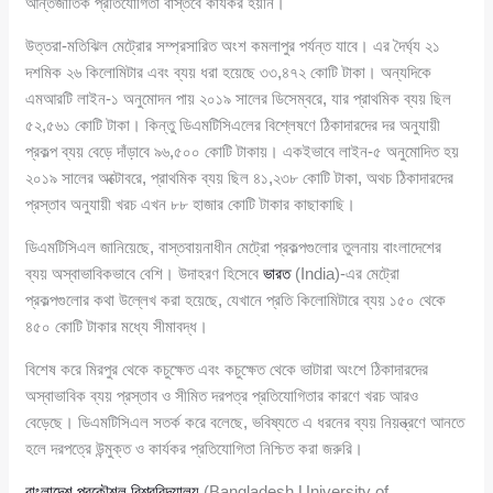
আন্তর্জাতিক প্রতিযোগিতা বাস্তবে কার্যকর হয়নি।
উত্তরা-মতিঝিল মেট্রোর সম্প্রসারিত অংশ কমলাপুর পর্যন্ত যাবে। এর দৈর্ঘ্য ২১
দশমিক ২৬ কিলোমিটার এবং ব্যয় ধরা হয়েছে ৩৩,৪৭২ কোটি টাকা। অন্যদিকে
এমআরটি লাইন-১ অনুমোদন পায় ২০১৯ সালের ডিসেম্বরে, যার প্রাথমিক ব্যয় ছিল
৫২,৫৬১ কোটি টাকা। কিন্তু ডিএমটিসিএলের বিশ্লেষণে ঠিকাদারদের দর অনুযায়ী
প্রকল্প ব্যয় বেড়ে দাঁড়াবে ৯৬,৫০০ কোটি টাকায়। একইভাবে লাইন-৫ অনুমোদিত হয়
২০১৯ সালের অক্টোবরে, প্রাথমিক ব্যয় ছিল ৪১,২৩৮ কোটি টাকা, অথচ ঠিকাদারদের
প্রস্তাব অনুযায়ী খরচ এখন ৮৮ হাজার কোটি টাকার কাছাকাছি।
ডিএমটিসিএল জানিয়েছে, বাস্তবায়নাধীন মেট্রো প্রকল্পগুলোর তুলনায় বাংলাদেশের
ব্যয় অস্বাভাবিকভাবে বেশি। উদাহরণ হিসেবে
ভারত
(India)-এর মেট্রো
প্রকল্পগুলোর কথা উল্লেখ করা হয়েছে, যেখানে প্রতি কিলোমিটারে ব্যয় ১৫০ থেকে
৪৫০ কোটি টাকার মধ্যে সীমাবদ্ধ।
বিশেষ করে মিরপুর থেকে কচুক্ষেত এবং কচুক্ষেত থেকে ভাটারা অংশে ঠিকাদারদের
অস্বাভাবিক ব্যয় প্রস্তাব ও সীমিত দরপত্র প্রতিযোগিতার কারণে খরচ আরও
বেড়েছে। ডিএমটিসিএল সতর্ক করে বলেছে, ভবিষ্যতে এ ধরনের ব্যয় নিয়ন্ত্রণে আনতে
হলে দরপত্রে উন্মুক্ত ও কার্যকর প্রতিযোগিতা নিশ্চিত করা জরুরি।
বাংলাদেশ প্রকৌশল বিশ্ববিদ্যালয়
(Bangladesh University of