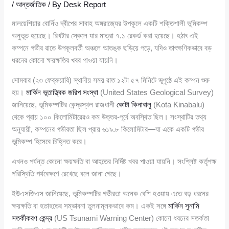
/
আন্তর্জাতিক
/ By
Desk Report
মালয়েশিয়ার বোর্নিও দ্বীপের সাবাহ অঙ্গরাজ্যের উপকূলে একটি শক্তিশালী ভূমিকম্প
অনুভূত হয়েছে। রিখটার স্কেলে যার মাত্রা ৭.১ রেকর্ড করা হয়েছে। হঠাৎ এই
কম্পনে গভীর রাতে উপকূলবর্তী অঞ্চলে আতঙ্ক ছড়িয়ে পড়ে, যদিও তাৎক্ষণিকভাবে বড়
ধরনের কোনো ক্ষয়ক্ষতির খবর পাওয়া যায়নি।
সোমবার (২৩ ফেব্রুয়ারি) স্থানীয় সময় রাত ১২টা ৫৭ মিনিটে ভূপৃষ্ঠে এই কম্পন শুরু
হয়।
মার্কিন ভূতাত্ত্বিক জরিপ সংস্থা
(United States Geological Survey)
জানিয়েছে, ভূমিকম্পটির কেন্দ্রস্থল রাজধানী
কোটা কিনাবালু
(Kota Kinabalu)
থেকে প্রায় ১০০ কিলোমিটারেরও কম উত্তর-পূর্বে অবস্থিত ছিল। সংস্থাটির তথ্য
অনুযায়ী, কম্পনের গভীরতা ছিল প্রায় ৬১৯.৮ কিলোমিটার—যা একে একটি গভীর
ভূমিকম্প হিসেবে চিহ্নিত করে।
এখনও পর্যন্ত কোনো ক্ষয়ক্ষতি বা আহতের নির্দিষ্ট খবর পাওয়া যায়নি। সংশ্লিষ্ট কর্তৃপক্ষ
পরিস্থিতি পর্যবেক্ষণে রেখেছে বলে জানা গেছে।
ইউএসজিএস জানিয়েছে, ভূমিকম্পটির গভীরতা অনেক বেশি হওয়ায় এতে বড় ধরনের
ক্ষয়ক্ষতি বা হতাহতের সম্ভাবনা তুলনামূলকভাবে কম। একই সঙ্গে
মার্কিন সুনামি
সতর্কীকরণ কেন্দ্র
(US Tsunami Warning Center) কোনো ধরনের সতর্কতা