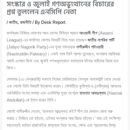
সংস্কার ও জুলাই গণঅভ্যুত্থানের বিচারের
প্রশ্ন তুললেন এনসিপি নেতা
/
জাতীয়
,
রাজনীতি
/ By
Desk Report
কার্যক্রম নিষিদ্ধ ঘোষণার পরও দেশের বিভিন্ন স্থানে
আওয়ামী লীগ
(Awami
League)-এর কার্যালয় খোলার বিষয়টি নিয়ে সরব হয়েছেন
জাতীয় নাগরিক পার্টি
(Jatiyo Nagorik Party)-এর মুখ্য সমন্বয়ক
নাসীরুদ্দীন পাটওয়ারী
(Nasiruddin Patwary)। একই সঙ্গে তিনি প্রশ্ন তুলেছেন, সংস্কার প্রক্রিয়া
আদৌ এগোবে কিনা এবং জুলাই গণঅভ্যুত্থানে হতাহতের ঘটনায় দায়ীদের বিচার হবে
কিনা।
সোমবার (২৩ ফেব্রুয়ারি) সকালে নিজের ভেরিফায়েড ফেসবুক অ্যাকাউন্ট থেকে দেওয়া
এক পোস্টে তিনি বিষয়টি উত্থাপন করেন। পোস্টটিতে কুমিল্লা-৪ (দেবীদ্বার) আসনের
নবনির্বাচিত সংসদ সদস্য এবং এনসিপির মুখ্য সংগঠক
হাসনাত আবদুল্লাহ
(Hasnat
Abdullah)-কে ট্যাগ করেন তিনি।
পোস্টে নাসীরুদ্দীন লেখেন, ‘হাসনাত আব্দুল্লাহ কই? লীগ তো দোকান খোলা শুরু
করছে। নির্বাচন তো হইলো, এইবার সংস্কার আর বিচার হইব্বে।’ তার এই সংক্ষিপ্ত
বক্তব্যেই বর্তমান রাজনৈতিক বাস্তবতা নিয়ে সংশয়, ক্ষোভ এবং প্রত্যাশার মিশ্র