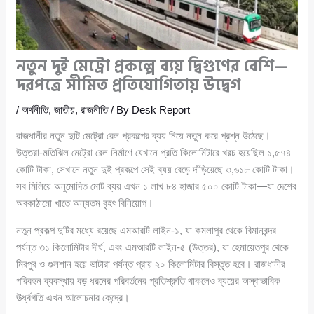
নতুন দুই মেট্রো প্রকল্পে ব্যয় দ্বিগুণের বেশি—
দরপত্রে সীমিত প্রতিযোগিতায় উদ্বেগ
/
অর্থনীতি
,
জাতীয়
,
রাজনীতি
/ By
Desk Report
রাজধানীর নতুন দুটি মেট্রো রেল প্রকল্পের ব্যয় নিয়ে নতুন করে প্রশ্ন উঠেছে।
উত্তরা-মতিঝিল মেট্রো রেল নির্মাণে যেখানে প্রতি কিলোমিটারে খরচ হয়েছিল ১,৫৭৪
কোটি টাকা, সেখানে নতুন দুই প্রকল্পে সেই ব্যয় বেড়ে দাঁড়িয়েছে ৩,৬১৮ কোটি টাকা।
সব মিলিয়ে অনুমোদিত মোট ব্যয় এখন ১ লাখ ৮৪ হাজার ৫০০ কোটি টাকা—যা দেশের
অবকাঠামো খাতে অন্যতম বৃহৎ বিনিয়োগ।
নতুন প্রকল্প দুটির মধ্যে রয়েছে এমআরটি লাইন-১, যা কমলাপুর থেকে বিমানবন্দর
পর্যন্ত ৩১ কিলোমিটার দীর্ঘ, এবং এমআরটি লাইন-৫ (উত্তর), যা হেমায়েতপুর থেকে
মিরপুর ও গুলশান হয়ে ভাটারা পর্যন্ত প্রায় ২০ কিলোমিটার বিস্তৃত হবে। রাজধানীর
পরিবহন ব্যবস্থায় বড় ধরনের পরিবর্তনের প্রতিশ্রুতি থাকলেও ব্যয়ের অস্বাভাবিক
ঊর্ধ্বগতি এখন আলোচনার কেন্দ্রে।