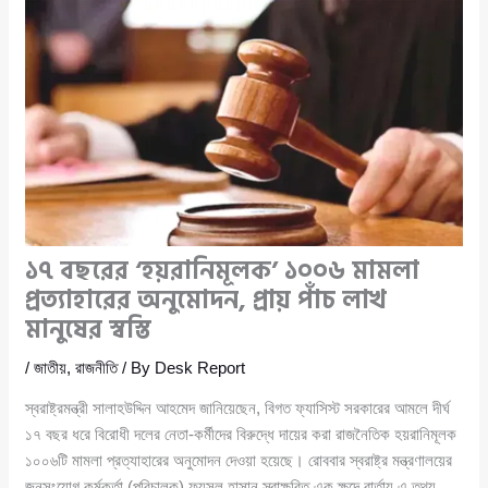
১৭ বছরের ‘হয়রানিমূলক’ ১০০৬ মামলা
প্রত্যাহারের অনুমোদন, প্রায় পাঁচ লাখ
মানুষের স্বস্তি
/
জাতীয়
,
রাজনীতি
/ By
Desk Report
স্বরাষ্ট্রমন্ত্রী সালাহউদ্দিন আহমেদ জানিয়েছেন, বিগত ফ্যাসিস্ট সরকারের আমলে দীর্ঘ
১৭ বছর ধরে বিরোধী দলের নেতা-কর্মীদের বিরুদ্ধে দায়ের করা রাজনৈতিক হয়রানিমূলক
১০০৬টি মামলা প্রত্যাহারের অনুমোদন দেওয়া হয়েছে। রোববার স্বরাষ্ট্র মন্ত্রণালয়ের
জনসংযোগ কর্মকর্তা (পরিচালক) ফয়সল হাসান স্বাক্ষরিত এক ক্ষুদে বার্তায় এ তথ্য