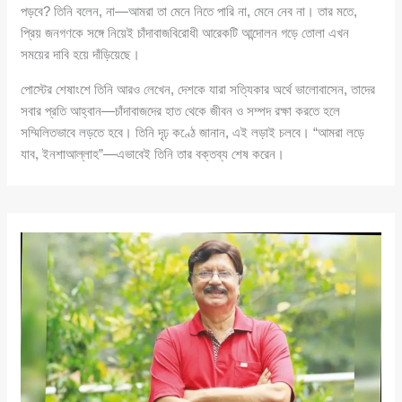
পড়বে? তিনি বলেন, না—আমরা তা মেনে নিতে পারি না, মেনে নেব না। তার মতে,
প্রিয় জনগণকে সঙ্গে নিয়েই চাঁদাবাজবিরোধী আরেকটি আন্দোলন গড়ে তোলা এখন
সময়ের দাবি হয়ে দাঁড়িয়েছে।
পোস্টের শেষাংশে তিনি আরও লেখেন, দেশকে যারা সত্যিকার অর্থে ভালোবাসেন, তাদের
সবার প্রতি আহ্বান—চাঁদাবাজদের হাত থেকে জীবন ও সম্পদ রক্ষা করতে হলে
সম্মিলিতভাবে লড়তে হবে। তিনি দৃঢ় কণ্ঠে জানান, এই লড়াই চলবে। “আমরা লড়ে
যাব, ইনশাআল্লাহ”—এভাবেই তিনি তার বক্তব্য শেষ করেন।