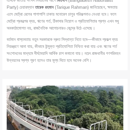
এদিকে জাতীয় সংসদ নির্বাচনের আগে
বিএনপি
(Bangladesh Nationalist
Party) চেয়ারম্যান
তারেক রহমান
(Tarique Rahman) জানিয়েছেন, ক্ষমতায়
এলে মেট্রো রেলের পাশাপাশি ঢাকায় মনোরেল চালুর পরিকল্পনাও নেওয়া হবে। ফলে
মেট্রো প্রকল্পের ব্যয়, ঋণের শর্ত, ঠিকাদার নিয়োগ ও প্রতিযোগিতার প্রশ্ন এখন শুধু
অবকাঠামোগত নয়, রাজনৈতিক আলোচনারও কেন্দ্রে উঠে এসেছে।
বর্তমান বাস্তবতায় নতুন সরকারকে দ্রুত সিদ্ধান্ত নিতে হবে—কীভাবে প্রকল্প ব্যয়
নিয়ন্ত্রণে আনা যায়, কীভাবে উন্মুক্ত প্রতিযোগিতা নিশ্চিত করা যায় এবং ঋণের শর্ত
সংশোধনের মাধ্যমে দীর্ঘমেয়াদি আর্থিক চাপ কমানো যায়। নচেৎ রাজধানীর গণপরিবহন
উন্নয়নের স্বপ্ন পূরণ হলেও তার মূল্য দিতে হবে অনেক বেশি।