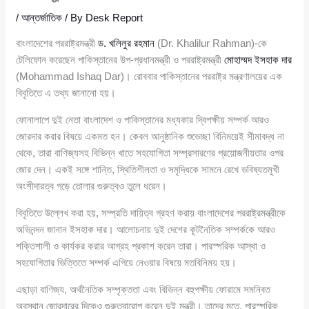
/
আন্তর্জাতিক
/ By
Desk Report
বাংলাদেশের পররাষ্ট্রমন্ত্রী
ড. খলিলুর রহমান
(Dr. Khalilur Rahman)-কে
টেলিফোন করেছেন পাকিস্তানের উপ-প্রধানমন্ত্রী ও পররাষ্ট্রমন্ত্রী
মোহাম্মদ ইসহাক দার
(Mohammad Ishaq Dar)। রোববার পাকিস্তানের পররাষ্ট্র মন্ত্রণালয়ের এক
বিবৃতিতে এ তথ্য জানানো হয়।
ফোনালাপে দুই নেতা বাংলাদেশ ও পাকিস্তানের মধ্যকার দ্বিপক্ষীয় সম্পর্ক আরও
জোরদার করার বিষয়ে একমত হন। কেবল আনুষ্ঠানিক শুভেচ্ছা বিনিময়েই সীমাবদ্ধ না
থেকে, তারা বাণিজ্যসহ বিভিন্ন খাতে সহযোগিতা সম্প্রসারণের প্রয়োজনীয়তার ওপর
জোর দেন। একই সঙ্গে শান্তি, স্থিতিশীলতা ও সমৃদ্ধিকে সামনে রেখে ভবিষ্যতমুখী
অংশীদারত্ব গড়ে তোলার গুরুত্বও তুলে ধরেন।
বিবৃতিতে উল্লেখ করা হয়, সম্প্রতি দায়িত্ব গ্রহণ করায় বাংলাদেশের পররাষ্ট্রমন্ত্রীকে
অভিনন্দন জানান ইসহাক দার। আলোচনায় দুই দেশের কূটনৈতিক সম্পর্ককে আরও
শক্তিশালী ও কার্যকর করার আগ্রহ প্রকাশ করেন তারা। পারস্পরিক আস্থা ও
সহযোগিতার ভিত্তিতে সম্পর্ক এগিয়ে নেওয়ার বিষয়ে মতবিনিময় হয়।
এছাড়া বাণিজ্য, অর্থনৈতিক সম্পৃক্ততা এবং বিভিন্ন বহুপক্ষীয় ফোরামে সমন্বিত
অবস্থান জোরদারের দিকেও গুরুত্বারোপ করেন দুই মন্ত্রী। তাদের মতে, পারস্পরিক