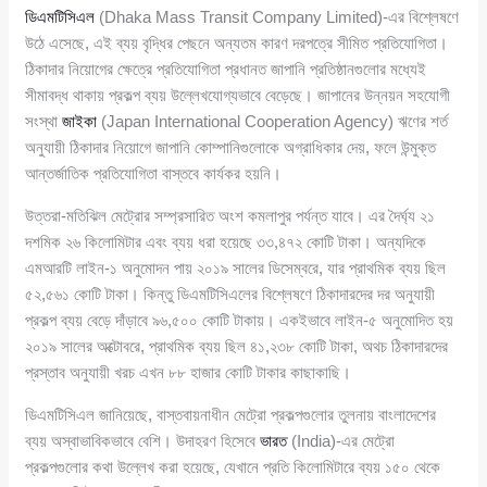
ডিএমটিসিএল
(Dhaka Mass Transit Company Limited)-এর বিশ্লেষণে
উঠে এসেছে, এই ব্যয় বৃদ্ধির পেছনে অন্যতম কারণ দরপত্রে সীমিত প্রতিযোগিতা।
ঠিকাদার নিয়োগের ক্ষেত্রে প্রতিযোগিতা প্রধানত জাপানি প্রতিষ্ঠানগুলোর মধ্যেই
সীমাবদ্ধ থাকায় প্রকল্প ব্যয় উল্লেখযোগ্যভাবে বেড়েছে। জাপানের উন্নয়ন সহযোগী
সংস্থা
জাইকা
(Japan International Cooperation Agency) ঋণের শর্ত
অনুযায়ী ঠিকাদার নিয়োগে জাপানি কোম্পানিগুলোকে অগ্রাধিকার দেয়, ফলে উন্মুক্ত
আন্তর্জাতিক প্রতিযোগিতা বাস্তবে কার্যকর হয়নি।
উত্তরা-মতিঝিল মেট্রোর সম্প্রসারিত অংশ কমলাপুর পর্যন্ত যাবে। এর দৈর্ঘ্য ২১
দশমিক ২৬ কিলোমিটার এবং ব্যয় ধরা হয়েছে ৩৩,৪৭২ কোটি টাকা। অন্যদিকে
এমআরটি লাইন-১ অনুমোদন পায় ২০১৯ সালের ডিসেম্বরে, যার প্রাথমিক ব্যয় ছিল
৫২,৫৬১ কোটি টাকা। কিন্তু ডিএমটিসিএলের বিশ্লেষণে ঠিকাদারদের দর অনুযায়ী
প্রকল্প ব্যয় বেড়ে দাঁড়াবে ৯৬,৫০০ কোটি টাকায়। একইভাবে লাইন-৫ অনুমোদিত হয়
২০১৯ সালের অক্টোবরে, প্রাথমিক ব্যয় ছিল ৪১,২৩৮ কোটি টাকা, অথচ ঠিকাদারদের
প্রস্তাব অনুযায়ী খরচ এখন ৮৮ হাজার কোটি টাকার কাছাকাছি।
ডিএমটিসিএল জানিয়েছে, বাস্তবায়নাধীন মেট্রো প্রকল্পগুলোর তুলনায় বাংলাদেশের
ব্যয় অস্বাভাবিকভাবে বেশি। উদাহরণ হিসেবে
ভারত
(India)-এর মেট্রো
প্রকল্পগুলোর কথা উল্লেখ করা হয়েছে, যেখানে প্রতি কিলোমিটারে ব্যয় ১৫০ থেকে