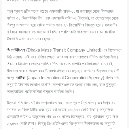
নতুন প্রকল্প দুটির মধ্যে রয়েছে এমআরটি লাইন-১, যা কমলাপুর থেকে বিমানবন্দর
পর্যন্ত ৩১ কিলোমিটার দীর্ঘ, এবং এমআরটি লাইন-৫ (উত্তর), যা হেমায়েতপুর থেকে
মিরপুর ও গুলশান হয়ে ভাটারা পর্যন্ত প্রায় ২০ কিলোমিটার বিস্তৃত হবে। রাজধানীর
পরিবহন ব্যবস্থায় বড় ধরনের পরিবর্তনের প্রতিশ্রুতি থাকলেও ব্যয়ের অস্বাভাবিক
ঊর্ধ্বগতি এখন আলোচনার কেন্দ্রে।
ডিএমটিসিএল
(Dhaka Mass Transit Company Limited)-এর বিশ্লেষণে
উঠে এসেছে, এই ব্যয় বৃদ্ধির পেছনে অন্যতম কারণ দরপত্রে সীমিত প্রতিযোগিতা।
ঠিকাদার নিয়োগের ক্ষেত্রে প্রতিযোগিতা প্রধানত জাপানি প্রতিষ্ঠানগুলোর মধ্যেই
সীমাবদ্ধ থাকায় প্রকল্প ব্যয় উল্লেখযোগ্যভাবে বেড়েছে। জাপানের উন্নয়ন সহযোগী
সংস্থা
জাইকা
(Japan International Cooperation Agency) ঋণের শর্ত
অনুযায়ী ঠিকাদার নিয়োগে জাপানি কোম্পানিগুলোকে অগ্রাধিকার দেয়, ফলে উন্মুক্ত
আন্তর্জাতিক প্রতিযোগিতা বাস্তবে কার্যকর হয়নি।
উত্তরা-মতিঝিল মেট্রোর সম্প্রসারিত অংশ কমলাপুর পর্যন্ত যাবে। এর দৈর্ঘ্য ২১
দশমিক ২৬ কিলোমিটার এবং ব্যয় ধরা হয়েছে ৩৩,৪৭২ কোটি টাকা। অন্যদিকে
এমআরটি লাইন-১ অনুমোদন পায় ২০১৯ সালের ডিসেম্বরে, যার প্রাথমিক ব্যয় ছিল
৫২,৫৬১ কোটি টাকা। কিন্তু ডিএমটিসিএলের বিশ্লেষণে ঠিকাদারদের দর অনুযায়ী