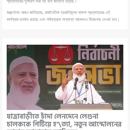
প্রত্যাহারের সুপারিশ করা হয় বলে জানানো হয়েছে।
মন্ত্রণালয় আরও জানিয়েছে, রাজনৈতিক হয়রানিমূলক মামলা প্রত্যাহারের এই
কার্যক্রম চলমান রয়েছে এবং পর্যায়ক্রমে অন্যান্য আবেদনও বিবেচনায় নেওয়া হবে।
যাত্রাবাড়ীতে চাঁদা লেনদেনে লেগুনা
চালককে পিটিয়ে হ’\ত্যা, নতুন আন্দোলনের