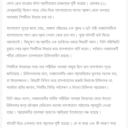
ফেলে রেখে যাওয়ার ঘটনা স্থানীয়ভাবে চাঞ্চল্যের সৃষ্টি করেছে। রোববার (২২
ফেব্রুয়ারি) বিকেল সাড়ে ৩টার দিকে হাসপাতালের পাশের প্রাঙ্গণ থেকে অসহায়
অবস্থায় শিশুটিকে উদ্ধার করা হয়।
হাসপাতাল সূত্রে জানা গেছে, অজ্ঞাত পরিচয়ের এক পুরুষ ও দুই নারী নবজাতকটিকে
হাসপাতালের পাশে রেখে দ্রুত সেখান থেকে চলে যান। পুরো ঘটনাটি ঘটে দিনের
আলোতেই। কিছুক্ষণ পর স্থানীয় এক ব্যক্তির নজরে বিষয়টি আসে। তিনি পরিস্থিতি
বুঝতে পেরে দ্রুত শিশুটিকে উদ্ধার করে হাসপাতালে ভর্তি করেন। বর্তমানে নবজাতকটি
পটিয়া মেডিকেল হাসপাতালে চিকিৎসাধীন রয়েছে।
শিশুটিকে উদ্ধারের সময় তার শারীরিক অবস্থা নাজুক ছিল বলে হাসপাতাল সূত্র
জানিয়েছে। চিকিৎসকদের মতে, নবজাতকটির ওজন স্বাভাবিকের তুলনায় অনেক কম,
যা উদ্বেগজনক। বিষয়টি নিশ্চিত করে হাসপাতালের জরুরি বিভাগের চিকিৎসক ডা.
সাবরিনা রাব্বি জানান, শিশুটির নিবিড় পর্যবেক্ষণ ও উন্নত চিকিৎসা প্রয়োজন।
তিনি আরও বলেন, নবজাতকটির সার্বিক শারীরিক অবস্থা বিবেচনায় তাকে উন্নত
চিকিৎসার জন্য চট্টগ্রাম মেডিকেল কলেজ হাসপাতালে পাঠানোর প্রস্তুতি নেওয়া
হচ্ছে। প্রয়োজনীয় ব্যবস্থা গ্রহণের প্রক্রিয়া ইতোমধ্যে শুরু হয়েছে।
ঘটনাটি ঘিরে এলাকায় নানা প্রশ্নের সৃষ্টি হয়েছে। কে বা কারা এবং কী কারণে সদ্য