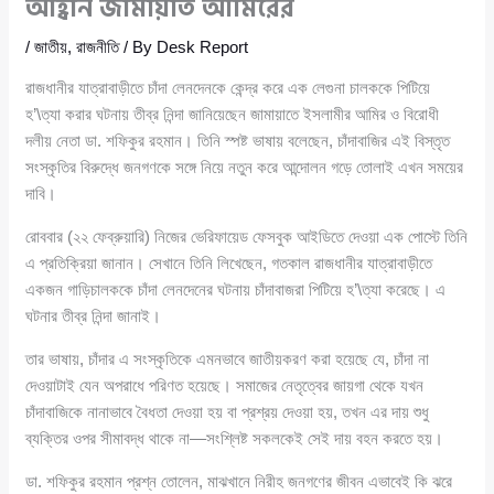
আহ্বান জামায়াত আমিরের
/
জাতীয়
,
রাজনীতি
/ By
Desk Report
রাজধানীর যাত্রাবাড়ীতে চাঁদা লেনদেনকে কেন্দ্র করে এক লেগুনা চালককে পিটিয়ে
হ’\ত্যা করার ঘটনায় তীব্র নিন্দা জানিয়েছেন জামায়াতে ইসলামীর আমির ও বিরোধী
দলীয় নেতা ডা. শফিকুর রহমান। তিনি স্পষ্ট ভাষায় বলেছেন, চাঁদাবাজির এই বিস্তৃত
সংস্কৃতির বিরুদ্ধে জনগণকে সঙ্গে নিয়ে নতুন করে আন্দোলন গড়ে তোলাই এখন সময়ের
দাবি।
রোববার (২২ ফেব্রুয়ারি) নিজের ভেরিফায়েড ফেসবুক আইডিতে দেওয়া এক পোস্টে তিনি
এ প্রতিক্রিয়া জানান। সেখানে তিনি লিখেছেন, গতকাল রাজধানীর যাত্রাবাড়ীতে
একজন গাড়িচালককে চাঁদা লেনদেনের ঘটনায় চাঁদাবাজরা পিটিয়ে হ’\ত্যা করেছে। এ
ঘটনার তীব্র নিন্দা জানাই।
তার ভাষায়, চাঁদার এ সংস্কৃতিকে এমনভাবে জাতীয়করণ করা হয়েছে যে, চাঁদা না
দেওয়াটাই যেন অপরাধে পরিণত হয়েছে। সমাজের নেতৃত্বের জায়গা থেকে যখন
চাঁদাবাজিকে নানাভাবে বৈধতা দেওয়া হয় বা প্রশ্রয় দেওয়া হয়, তখন এর দায় শুধু
ব্যক্তির ওপর সীমাবদ্ধ থাকে না—সংশ্লিষ্ট সকলকেই সেই দায় বহন করতে হয়।
ডা. শফিকুর রহমান প্রশ্ন তোলেন, মাঝখানে নিরীহ জনগণের জীবন এভাবেই কি ঝরে