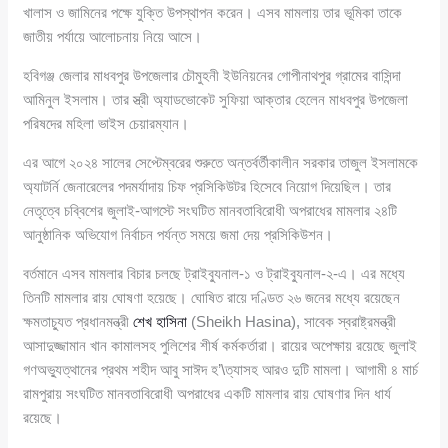
খালাস ও জামিনের পক্ষে যুক্তি উপস্থাপন করেন। এসব মামলায় তার ভূমিকা তাকে
জাতীয় পর্যায়ে আলোচনায় নিয়ে আসে।
হবিগঞ্জ জেলার মাধবপুর উপজেলার চৌমুহনী ইউনিয়নের গোপীনাথপুর গ্রামের বাসিন্দা
আমিনুল ইসলাম। তার স্ত্রী অ্যাডভোকেট সুফিয়া আক্তার হেলেন মাধবপুর উপজেলা
পরিষদের মহিলা ভাইস চেয়ারম্যান।
এর আগে ২০২৪ সালের সেপ্টেম্বরের শুরুতে অন্তর্বর্তীকালীন সরকার তাজুল ইসলামকে
অ্যাটর্নি জেনারেলের পদমর্যাদায় চিফ প্রসিকিউটর হিসেবে নিয়োগ দিয়েছিল। তার
নেতৃত্বে চব্বিশের জুলাই-আগস্টে সংঘটিত মানবতাবিরোধী অপরাধের মামলার ২৪টি
আনুষ্ঠানিক অভিযোগ নির্বাচন পর্যন্ত সময়ে জমা দেয় প্রসিকিউশন।
বর্তমানে এসব মামলার বিচার চলছে ট্রাইব্যুনাল-১ ও ট্রাইব্যুনাল-২-এ। এর মধ্যে
তিনটি মামলার রায় ঘোষণা হয়েছে। ঘোষিত রায়ে দণ্ডিত ২৬ জনের মধ্যে রয়েছেন
ক্ষমতাচ্যুত প্রধানমন্ত্রী
শেখ হাসিনা
(Sheikh Hasina), সাবেক স্বরাষ্ট্রমন্ত্রী
আসাদুজ্জামান খান কামালসহ পুলিশের শীর্ষ কর্মকর্তারা। রায়ের অপেক্ষায় রয়েছে জুলাই
গণঅভ্যুত্থানের প্রথম শহীদ আবু সাঈদ হ’\ত্যাসহ আরও দুটি মামলা। আগামী ৪ মার্চ
রামপুরায় সংঘটিত মানবতাবিরোধী অপরাধের একটি মামলার রায় ঘোষণার দিন ধার্য
রয়েছে।