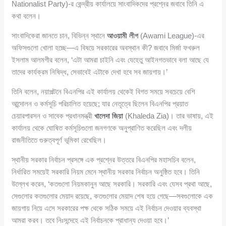
Nationalist Party)-র কেন্দ্রীয় কার্যালয়ে সাংবাদিকদের প্রশ্নের জবাবে তিনি এ
কথা বলেন।
সাংবাদিকেরা জানতে চান, বিভিন্ন স্থানে
আওয়ামী লীগ
(Awami League)-এর
অফিসগুলো খোলা হচ্ছে—এ বিষয়ে সরকারের অবস্থান কী? জবাবে মির্জা ফখরুল
ইসলাম আলমগীর বলেন, ‘এটা আমরা চাইনি এবং যেহেতু আইনগতভাবে বলা আছে যে
তাদের কার্যক্রম নিষিদ্ধ, সেভাবেই এটাকে দেখা হবে সব জায়গায়।’
তিনি বলেন, নয়াপল্টনে বিএনপির এই কার্যালয় থেকেই বিগত সময়ে সবচেয়ে বেশি
আন্দোলন ও কর্মসূচি পরিচালিত হয়েছে; যার নেতৃত্বে ছিলেন বিএনপির প্রয়াত
চেয়ারপারসন ও সাবেক প্রধানমন্ত্রী
খালেদা জিয়া
(Khaleda Zia)। তার ভাষায়, এই
কার্যালয় থেকে ঘোষিত কর্মসূচিগুলো জনগণকে অনুপ্রাণিত করেছিল এবং দলীয়
রাজনীতিতে গুরুত্বপূর্ণ ভূমিকা রেখেছিল।
স্থানীয় সরকার নির্বাচন প্রসঙ্গে এক প্রশ্নের উত্তরে বিএনপির মহাসচিব বলেন,
নির্ধারিত সময়েই সরকারি নিয়ম মেনে স্থানীয় সরকার নির্বাচন অনুষ্ঠিত হবে। তিনি
উল্লেখ করেন, ‘কতগুলো নিয়মকানুন আছে সরকারি। সরকারি এবং যেসব প্রথা আছে,
সেগুলোর কতগুলোর মেয়াদ রয়েছে, কতগুলোর মেয়াদ শেষ হয়ে গেছে—সবগুলোকে এক
জায়গায় নিয়ে এসে সরকারের পক্ষ থেকে সঠিক সময়ে এই নির্বাচন দেওয়ার ব্যবস্থা
আমরা করব। তবে নিঃসন্দেহে এই নির্বাচনকে প্রাধান্য দেওয়া হবে।’