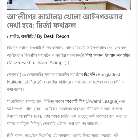
আ’লীগের কার্যালয় খোলা আইনগতভাবে
দেখা হবে: মির্জা ফখরুল
/
জাতীয়
,
রাজনীতি
/ By
Desk Report
বিভিন্ন স্থানে আওয়ামী লীগের কার্যালয় খোলার বিষয়টি আইনগতভাবে দেখা হবে বলে
জানিয়েছেন বিএনপির মহাসচিব ও স্থানীয় সরকারমন্ত্রী
মির্জা ফখরুল ইসলাম আলমগীর
(Mirza Fakhrul Islam Alamgir)।
সোমবার (২৩ ফেব্রুয়ারি) সকালে রাজধানীর নয়াপল্টনে
বিএনপি
(Bangladesh
Nationalist Party)-র কেন্দ্রীয় কার্যালয়ে সাংবাদিকদের প্রশ্নের জবাবে তিনি এ
কথা বলেন।
সাংবাদিকেরা জানতে চান, বিভিন্ন স্থানে
আওয়ামী লীগ
(Awami League)-এর
অফিসগুলো খোলা হচ্ছে—এ বিষয়ে সরকারের অবস্থান কী? জবাবে মির্জা ফখরুল
ইসলাম আলমগীর বলেন, ‘এটা আমরা চাইনি এবং যেহেতু আইনগতভাবে বলা আছে যে
তাদের কার্যক্রম নিষিদ্ধ, সেভাবেই এটাকে দেখা হবে সব জায়গায়।’
তিনি বলেন, নয়াপল্টনে বিএনপির এই কার্যালয় থেকেই বিগত সময়ে সবচেয়ে বেশি