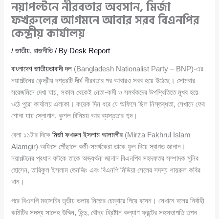
নয়াপল্টনে নীরবতার অবসান, মির্জা
ফখরুলের আগমনে আবার সরব বিএনপির
কেন্দ্রীয় কার্যালয়
/
জাতীয়
,
রাজনীতি
/ By
Desk Report
বাংলাদেশ জাতীয়তাবাদী দল
(Bangladesh Nationalist Party – BNP)-এর
নয়াপল্টনের কেন্দ্রীয় দপ্তরটি দীর্ঘ নীরবতার পর আবারও সরব হয়ে উঠেছে। সোমবার
সরেজমিনে দেখা যায়, সকাল থেকেই নেতা-কর্মী ও সমর্থকদের উপস্থিতিতে মুখর হয়ে
ওঠে পুরো কার্যালয় এলাকা। কয়েক দিন ধরে যে অফিসে ছিল নিস্তব্ধতা, সেখানে ফের
শোনা যায় স্লোগান, কুশল বিনিময় আর ব্যস্ততার শব্দ।
বেলা ১১টার দিকে
মির্জা ফখরুল ইসলাম আলমগীর
(Mirza Fakhrul Islam
Alamgir) অফিসে পৌঁছালে কর্মী-সমর্থকেরা তাকে ফুল দিয়ে স্বাগত জানান।
নয়াপল্টনের প্রধান ফটকে তাকে অভ্যর্থনা জানান বিএনপির সহদফতর সম্পাদক মুনির
হোসেন, তারিকুল ইসলাম তেনজিং এবং বিএনপি মিডিয়া সেলের সদস্য শায়রুল কবির
খান।
পরে বিএনপি মহাসচিব তৃতীয় তলায় নিজের চেম্বারে গিয়ে বসেন। সেখানে দলের নির্বাহী
কমিটির সদস্য সালেহ উদ্দিন, হিন্দু, বৌদ্ধ খ্রিষ্টান কল্যাণ ফ্রন্টের সহসভাপতি তপন