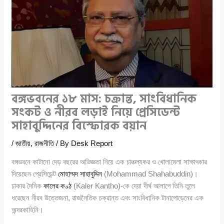
বঙ্গভবনের ১৮ মাস: চক্রান্ত, সাংবিধানিক
সংকট ও নীরব লড়াই নিয়ে প্রেসিডেন্ট
সাহাবুদ্দিনের বিস্ফোরক বয়ান
/
জাতীয়
,
রাজনীতি
/ By
Desk Report
বঙ্গভবনে কাটানো দেড় বছরের অভিজ্ঞতা নিয়ে এক চাঞ্চল্যকর ও খোলামেলা সাক্ষাৎকার
দিয়েছেন প্রেসিডেন্ট
মোহাম্মদ সাহাবুদ্দিন
(Mohammad Shahabuddin)।
ঢাকার দৈনিক
কালের কণ্ঠ
(Kaler Kantho)-কে দেয়া দীর্ঘ আলাপে তিনি তুলে
ধরেছেন নীরব উত্তেজনা, রাজনৈতিক চক্রান্ত এবং সাংবিধানিক টানাপোড়েনের এক
অন্দরকাহিনি।