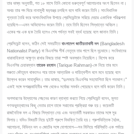
তার ভাষ্য অনুযায়ী, গত ১৮ মাসে তিনি কোনো গুরুত্বপূর্ণ আলোচনার অংশ ছিলেন না।
অথচ তার পদ ঘিরে নানামুখী ষড়যন্ত্র চলছিল বলে দাবি করেন তিনি। সাংবিধানিক
শূন্যতা তৈরি করে অসাংবিধানিক উপায়ে প্রেসিডেন্টকে সরিয়ে দেয়ার একাধিক পরিকল্পনা
হয়েছিল—এমন অভিযোগও করেন তিনি। তবে তিনি ছিলেন সিদ্ধান্তে অবিচল।
একের পর এক ছক তৈরি হলেও শেষ পর্যন্ত সবই ব্যর্থ হয়েছে বলে জানান তিনি।
প্রেসিডেন্ট বলেন, কঠিন সেই সময়টিতে
বাংলাদেশ জাতীয়তাবাদী দল
(Bangladesh
Nationalist Party) বা বিএনপির শীর্ষ নেতৃত্ব তার পাশে ছিল দৃঢ়ভাবে। সংবিধানের
ধারাবাহিকতা অক্ষুণ্ন রাখার বিষয়ে তারা স্পষ্ট অবস্থান নিয়েছিল। বিশেষ করে
বিএনপির চেয়ারম্যান
তারেক রহমান
(Tarique Rahman)-কে নিয়ে তার মনে
শুরুতে কৌতূহল থাকলেও পরে তাকে আন্তরিক ও দায়িত্বশীল বলে মনে হয়েছে বলে
উল্লেখ করেন সাহাবুদ্দিন। তার ভাষায়, “দুঃসময়ে বিএনপির সহযোগিতা ছিল শতভাগ।”
একই সঙ্গে সশস্ত্রবাহিনীর পক্ষ থেকেও সর্বোচ্চ সমর্থন পেয়েছেন বলে দাবি করেন তিনি।
অপসারণের উদ্যোগের পেছনের কারণ ব্যাখ্যা করতে গিয়ে প্রেসিডেন্ট বলেন, মূলত
গণঅভ্যুত্থানের কিছু নেতার চাপে তাকে সরানোর প্রক্রিয়া শুরু হয়। কয়েকটি
রাজনৈতিক দল এ বিষয়ে সিদ্ধান্ত নেয় এবং অন্তর্বর্তী সরকারও তাদের সঙ্গে সুর
মিলায়। যদিও বিষয়টি নিয়ে দুইটি গ্রুপে বিভক্তি তৈরি হয়। গ্রুপভিত্তিক বৈঠক,
আলোচনা, বিভিন্ন দল ও জোটের সঙ্গে যোগাযোগ—সব মিলিয়ে পরিস্থিতি এক পর্যায়ে