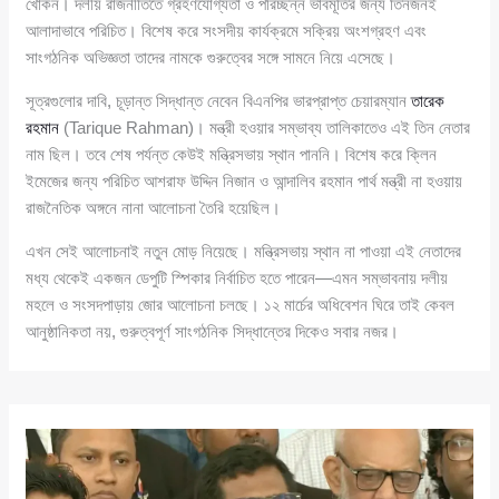
খোকন। দলীয় রাজনীতিতে গ্রহণযোগ্যতা ও পরিচ্ছন্ন ভাবমূর্তির জন্য তিনজনই
আলাদাভাবে পরিচিত। বিশেষ করে সংসদীয় কার্যক্রমে সক্রিয় অংশগ্রহণ এবং
সাংগঠনিক অভিজ্ঞতা তাদের নামকে গুরুত্বের সঙ্গে সামনে নিয়ে এসেছে।
সূত্রগুলোর দাবি, চূড়ান্ত সিদ্ধান্ত নেবেন বিএনপির ভারপ্রাপ্ত চেয়ারম্যান
তারেক
রহমান
(Tarique Rahman)। মন্ত্রী হওয়ার সম্ভাব্য তালিকাতেও এই তিন নেতার
নাম ছিল। তবে শেষ পর্যন্ত কেউই মন্ত্রিসভায় স্থান পাননি। বিশেষ করে ক্লিন
ইমেজের জন্য পরিচিত আশরাফ উদ্দিন নিজান ও আন্দালিব রহমান পার্থ মন্ত্রী না হওয়ায়
রাজনৈতিক অঙ্গনে নানা আলোচনা তৈরি হয়েছিল।
এখন সেই আলোচনাই নতুন মোড় নিয়েছে। মন্ত্রিসভায় স্থান না পাওয়া এই নেতাদের
মধ্য থেকেই একজন ডেপুটি স্পিকার নির্বাচিত হতে পারেন—এমন সম্ভাবনায় দলীয়
মহলে ও সংসদপাড়ায় জোর আলোচনা চলছে। ১২ মার্চের অধিবেশন ঘিরে তাই কেবল
আনুষ্ঠানিকতা নয়, গুরুত্বপূর্ণ সাংগঠনিক সিদ্ধান্তের দিকেও সবার নজর।