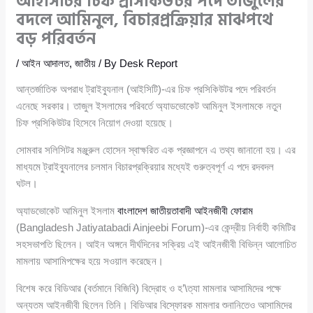
আইসিটির চিফ প্রসিকিউটর পদে তাজুলের
বদলে আমিনুল, বিচারপ্রক্রিয়ার মাঝপথে
বড় পরিবর্তন
/
আইন আদালত
,
জাতীয়
/ By
Desk Report
আন্তর্জাতিক অপরাধ ট্রাইব্যুনাল (আইসিটি)-এর চিফ প্রসিকিউটর পদে পরিবর্তন
এনেছে সরকার। তাজুল ইসলামের পরিবর্তে অ্যাডভোকেট আমিনুল ইসলামকে নতুন
চিফ প্রসিকিউটর হিসেবে নিয়োগ দেওয়া হয়েছে।
সোমবার সলিসিটর মঞ্জুরুল হোসেন স্বাক্ষরিত এক প্রজ্ঞাপনে এ তথ্য জানানো হয়। এর
মাধ্যমে ট্রাইব্যুনালের চলমান বিচারপ্রক্রিয়ার মধ্যেই গুরুত্বপূর্ণ এ পদে রদবদল
ঘটল।
অ্যাডভোকেট আমিনুল ইসলাম
বাংলাদেশ জাতীয়তাবাদী আইনজীবী ফোরাম
(Bangladesh Jatiyatabadi Ainjeebi Forum)-এর কেন্দ্রীয় নির্বাহী কমিটির
সহসভাপতি ছিলেন। আইন অঙ্গনে দীর্ঘদিনের সক্রিয় এই আইনজীবী বিভিন্ন আলোচিত
মামলায় আসামিপক্ষের হয়ে সওয়াল করেছেন।
বিশেষ করে বিডিআর (বর্তমানে বিজিবি) বিদ্রোহ ও হ’\ত্যা মামলার আসামিদের পক্ষে
অন্যতম আইনজীবী ছিলেন তিনি। বিডিআর বিস্ফোরক মামলার শুনানিতেও আসামিদের