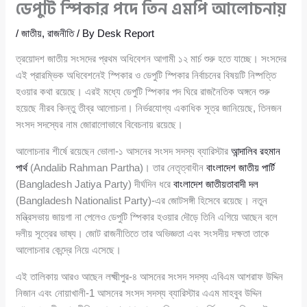
ডেপুটি স্পিকার পদে তিন এমপি আলোচনায়
/
জাতীয়
,
রাজনীতি
/ By
Desk Report
ত্রয়োদশ জাতীয় সংসদের প্রথম অধিবেশন আগামী ১২ মার্চ শুরু হতে যাচ্ছে। সংসদের
এই প্রারম্ভিক অধিবেশনেই স্পিকার ও ডেপুটি স্পিকার নির্বাচনের বিষয়টি নিষ্পত্তি
হওয়ার কথা রয়েছে। এরই মধ্যে ডেপুটি স্পিকার পদ ঘিরে রাজনৈতিক অঙ্গনে শুরু
হয়েছে নীরব কিন্তু তীব্র আলোচনা। নির্ভরযোগ্য একাধিক সূত্র জানিয়েছে, তিনজন
সংসদ সদস্যের নাম জোরালোভাবে বিবেচনায় রয়েছে।
আলোচনার শীর্ষে রয়েছেন ভোলা-১ আসনের সংসদ সদস্য ব্যারিস্টার
আন্দালিব রহমান
পার্থ
(Andalib Rahman Partha)। তার নেতৃত্বাধীন
বাংলাদেশ জাতীয় পার্টি
(Bangladesh Jatiya Party) দীর্ঘদিন ধরে
বাংলাদেশ জাতীয়তাবাদী দল
(Bangladesh Nationalist Party)-এর জোটসঙ্গী হিসেবে রয়েছে। নতুন
মন্ত্রিসভায় জায়গা না পেলেও ডেপুটি স্পিকার হওয়ার দৌড়ে তিনি এগিয়ে আছেন বলে
দলীয় সূত্রের ভাষ্য। জোট রাজনীতিতে তার অভিজ্ঞতা এবং সংসদীয় দক্ষতা তাকে
আলোচনার কেন্দ্রে নিয়ে এসেছে।
এই তালিকায় আরও আছেন লক্ষ্মীপুর-৪ আসনের সংসদ সদস্য এবিএম আশরাফ উদ্দিন
নিজান এবং নোয়াখালী-1 আসনের সংসদ সদস্য ব্যারিস্টার এএম মাহবুব উদ্দিন