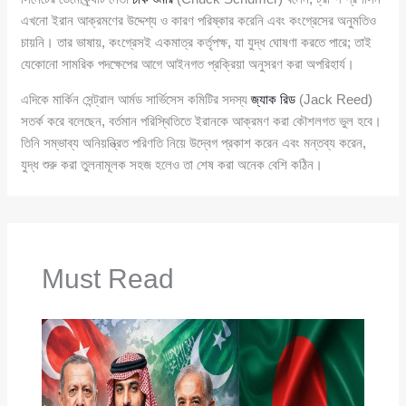
এখনো ইরান আক্রমণের উদ্দেশ্য ও কারণ পরিষ্কার করেনি এবং কংগ্রেসের অনুমতিও
চায়নি। তার ভাষায়, কংগ্রেসই একমাত্র কর্তৃপক্ষ, যা যুদ্ধ ঘোষণা করতে পারে; তাই
যেকোনো সামরিক পদক্ষেপের আগে আইনগত প্রক্রিয়া অনুসরণ করা অপরিহার্য।
এদিকে মার্কিন সেন্ট্রাল আর্মড সার্ভিসেস কমিটির সদস্য
জ্যাক রিড
(Jack Reed)
সতর্ক করে বলেছেন, বর্তমান পরিস্থিতিতে ইরানকে আক্রমণ করা কৌশলগত ভুল হবে।
তিনি সম্ভাব্য অনিয়ন্ত্রিত পরিণতি নিয়ে উদ্বেগ প্রকাশ করেন এবং মন্তব্য করেন,
যুদ্ধ শুরু করা তুলনামূলক সহজ হলেও তা শেষ করা অনেক বেশি কঠিন।
Must Read