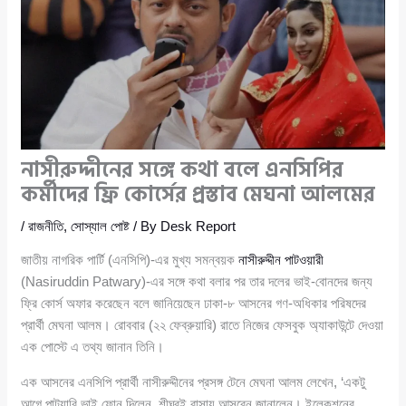
নাসীরুদ্দীনের সঙ্গে কথা বলে এনসিপির
কর্মীদের ফ্রি কোর্সের প্রস্তাব মেঘনা আলমের
/
রাজনীতি
,
সোস্যাল পোষ্ট
/ By
Desk Report
জাতীয় নাগরিক পার্টি (এনসিপি)-এর মুখ্য সমন্বয়ক
নাসীরুদ্দীন পাটওয়ারী
(Nasiruddin Patwary)-এর সঙ্গে কথা বলার পর তার দলের ভাই-বোনদের জন্য
ফ্রি কোর্স অফার করেছেন বলে জানিয়েছেন ঢাকা-৮ আসনের গণ-অধিকার পরিষদের
প্রার্থী মেঘনা আলম। রোববার (২২ ফেব্রুয়ারি) রাতে নিজের ফেসবুক অ্যাকাউন্টে দেওয়া
এক পোস্টে এ তথ্য জানান তিনি।
এক আসনের এনসিপি প্রার্থী নাসীরুদ্দীনের প্রসঙ্গ টেনে মেঘনা আলম লেখেন, ‘একটু
আগে পাটুয়ারি ভাই ফোন দিলেন, শীঘ্রই বাসায় আসবেন জানালেন। ইলেকশনের