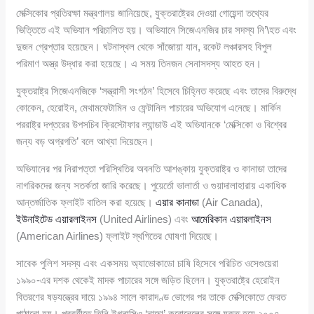
মেক্সিকোর প্রতিরক্ষা মন্ত্রণালয় জানিয়েছে, যুক্তরাষ্ট্রের দেওয়া গোয়েন্দা তথ্যের
ভিত্তিতে এই অভিযান পরিচালিত হয়। অভিযানে সিজেএনজির চার সদস্য নি’\হত এবং
দুজন গ্রেপ্তার হয়েছেন। ঘটনাস্থল থেকে সাঁজোয়া যান, রকেট লঞ্চারসহ বিপুল
পরিমাণ অস্ত্র উদ্ধার করা হয়েছে। এ সময় তিনজন সেনাসদস্য আহত হন।
যুক্তরাষ্ট্র সিজেএনজিকে ‘সন্ত্রাসী সংগঠন’ হিসেবে চিহ্নিত করেছে এবং তাদের বিরুদ্ধে
কোকেন, হেরোইন, মেথামফেটামিন ও ফেন্টানিল পাচারের অভিযোগ এনেছে। মার্কিন
পররাষ্ট্র দপ্তরের উপসচিব ক্রিস্টোফার ল্যান্ডাউ এই অভিযানকে ‘মেক্সিকো ও বিশ্বের
জন্য বড় অগ্রগতি’ বলে আখ্যা দিয়েছেন।
অভিযানের পর নিরাপত্তা পরিস্থিতির অবনতি আশঙ্কায় যুক্তরাষ্ট্র ও কানাডা তাদের
নাগরিকদের জন্য সতর্কতা জারি করেছে। পুয়ের্তো ভালার্তা ও গুয়াদালাহারায় একাধিক
আন্তর্জাতিক ফ্লাইট বাতিল করা হয়েছে।
এয়ার কানাডা
(Air Canada),
ইউনাইটেড এয়ারলাইনস
(United Airlines) এবং
আমেরিকান এয়ারলাইনস
(American Airlines) ফ্লাইট স্থগিতের ঘোষণা দিয়েছে।
সাবেক পুলিশ সদস্য এবং একসময় অ্যাভোকাডো চাষি হিসেবে পরিচিত ওসেগুয়েরা
১৯৯০-এর দশক থেকেই মাদক পাচারের সঙ্গে জড়িত ছিলেন। যুক্তরাষ্ট্রে হেরোইন
বিতরণের ষড়যন্ত্রের দায়ে ১৯৯৪ সালে কারাদণ্ড ভোগের পর তাকে মেক্সিকোতে ফেরত
পাঠানো হয়। পরবর্তীতে তিনি ইগনাসিও ‘নাচো’ করোনেলের সঙ্গে যুক্ত হয়ে ২০০৭