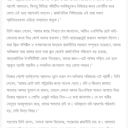
আগেই আসতেন, কিন্তু মিডিয়া পজিটিভ সবকিছুকেও ভিউয়ের জন্য নেগেটিভ করে
ফেলে এই ভয়ে আসেননি বললেন। রাজনৈতিক শিষ্টাচারের এই ধারা সকল
প্রতিবন্ধকতা এড়িয়ে অব্যাহত থাকুক।’
তিনি আরও লেখেন, ‘আমার কাছে শিখতে চান জানালেন, আমিও এনসিপির ছোট ভাই-
বোনদের জন্য ফ্রি কোর্স অফার করলাম। তিনি অ্যারেঞ্জমেন্ট করবেন আশ্বাস দিলেন।
যারা ফিল্ড পলিটিক্স ও গণজাগরণের মাধ্যমে রাজনীতির ময়দানে সম্পৃক্ত হয়েছেন, তাদের
অভিজ্ঞতা আর আমার মতো যারা জন্ম থেকেই রাজনৈতিক পরিবেশে বড় হয়েছে,
আন্তর্জাতিক ইনস্টিটিউট থেকে শিখেছেন, তাদের জ্ঞান—দুই পক্ষের শক্তি এক হলে
প্রকৃত অর্থেই স্বাধীন ও সম্মানিত বাংলাদেশ গড়ে তোলা সম্ভব।’
নিজের পোস্টে ব্যক্তিগত আবেগও তুলে ধরেন গণ-অধিকার পরিষদের এই প্রার্থী। তিনি
লেখেন, ‘আমার ছোট ভাই পাটুয়ারির জন্য অনেক স্নেহ। যদি ও জিতলে জামাত
ক্ষমতায় আসার সুযোগ না থাকত, তাহলে মেঘনা আলম বিএনপিকে সামনে আগাতে দিয়ে
নিজের প্রচারণা ও পোলিং এজেন্ট সরিয়ে নিত—এ কথা জানালাম। যে দল নারীর
নেতৃত্ব অবমূল্যায়ন করে, তাদের ক্ষমতায় চাই না। ভবিষ্যতে যদি আদর্শের পরিবর্তন
হয়, সেটা ভিন্ন বিষয়।’
সবশেষে তিনি বলেন, ‘মেঘনা আলম বিভেদের, শত্রুতার রাজনীতি চায় না। আল্লাহ