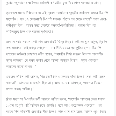
কুমার মজুমদারসহ অফিসের কর্মকর্তা-কর্মচারীরা ফুল দিয়ে তাকে শুভেচ্ছা জানান।
ত্রয়োদশ সংসদ নির্বাচনের পর এই প্রথম নয়াপল্টনের কেন্দ্রীয় কার্যালয়ে এলেন বিএনপি
মহাসচিব। গত ১৭ ফেব্রুয়ারি বিএনপি সরকার গঠনের পর থেকে দপ্তরটি প্রায় নেতা-
কর্মীশূন্য ছিল। অলস সময় কেটেছে কর্মকর্তা-কর্মচারীদের। কয়েক দিন ধরে
অফিসজুড়ে ছিল এক ধরনের স্থবিরতা।
তবে সোমবার সকালে দেখা গেল একেবারেই ভিন্ন চিত্র। কর্মীদের মুখে আনন্দ, ব্রিফিং
কক্ষ সাজানো, ফাইলপত্র গোছানো—সব মিলিয়ে যেন প্রস্তুতির ছাপ। বিএনপি
দপ্তরের কর্মকর্তা রেজাউল করীম বলেন, ‘মহাসচিব মির্জা ফখরুল ইসলাম আলমগীর
স্যার আসবেন, সে জন্য সকাল থেকে আমরা প্রস্তুত ছিলাম। স্যার এসেছেন,
আমাদের ভালো লাগছে।’
একজন অফিস কর্মী জানান, ‘গত ছয়টি দিন একেবারে ফাঁকা ছিল। নেতা-কর্মী তেমন
আসেননি, আমাদের কাজকর্মও ছিল না। আজ অনেকে আসছেন, স্লোগান দিচ্ছেন—
গমগম করছে অফিস।’
পল্টনে মহানগর বিএনপির কর্মী আবদুল হালিম বলেন, ‘মহাসচিব আসবেন জেনে সকাল
১০টার মধ্যেই পার্টি অফিসে চলে এসেছি। সঙ্গে আরও কয়েকজন এসেছেন। গত
কয়েক দিন অফিসটা একেবারে নীরব ছিল। আজ এসে মনে হচ্ছে, অফিস প্রাণ ফিরে