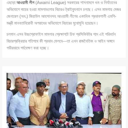
এছাড়া
আওয়ামী লীগ
(Awami League) সরকারের শাসনামলে গুম ও নির্যাতনের
অভিযোগে দায়ের হওয়া মামলাগুলোর বিচারও ট্রাইব্যুনালে চলছে। এসব মামলায় মেজর
জেনারেল (অব.) জিয়াউল আহসানসহ আওয়ামী লীগের একাধিক প্রভাবশালী এমপি-
মন্ত্রী মানবতাবিরোধী অপরাধের অভিযোগে বিচারের মুখোমুখি হয়েছেন।
চলমান এসব উচ্চপ্রোফাইল মামলার প্রেক্ষাপটে চিফ প্রসিকিউটর পদে এই পরিবর্তন
বিচারপ্রক্রিয়ার গতিপথে কী প্রভাব ফেলবে—তা এখন রাজনৈতিক ও আইন অঙ্গনে
গভীরভাবে পর্যবেক্ষণ করা হচ্ছে।