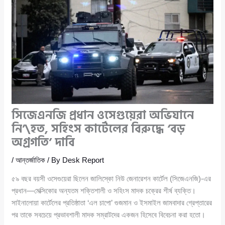
সিজেএনজি প্রধান ওসেগুয়েরা অভিযানে
নি’\হত, সহিংস কার্টেলের বিরুদ্ধে ‘বড়
অগ্রগতি’ দাবি
/
আন্তর্জাতিক
/ By
Desk Report
৫৯ বছর বয়সী ওসেগুয়েরা ছিলেন জালিস্কো নিউ জেনারেশন কার্টেল (সিজেএনজি)-এর
প্রধান—মেক্সিকোর অন্যতম শক্তিশালী ও সহিংস মাদক চক্রের শীর্ষ ব্যক্তি।
সাইনালোয়া কার্টেলের প্রতিষ্ঠাতা ‘এল চাপো’ গুজমান ও ইসমাইল জামবাদার গ্রেপ্তারের
পর তাকে সবচেয়ে প্রভাবশালী মাদক সম্রাটদের একজন হিসেবে বিবেচনা করা হতো।