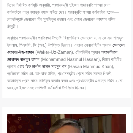
দিনের নির্ধারিত কর্মসূচি অনুযায়ী, প্রধানমন্ত্রী দুইজন পদোন্নতি পাওয়া সেনা
কর্মকর্তাকে নতুন র‌্যাঙ্ক ব্যাজ পরিয়ে দেন। পদোন্নতি পাওয়া কর্মকর্তারা হলেন—
লেফটেন্যান্ট জেনারেল মীর মুশফিকুর রহমান এবং মেজর জেনারেল কায়সার রশিদ
চৌধুরী।
অনুষ্ঠানে প্রধানমন্ত্রীর প্রতিরক্ষা উপদেষ্টা ব্রিগেডিয়ার জেনারেল ড. এ কে এম শামছুল
ইসলাম, পিএসসি, জি (অব.) উপস্থিত ছিলেন। এছাড়া সেনাবাহিনীর প্রধান
জেনারেল
ওয়াকার-উজ-জামান
(Waker-Uz-Zaman), নৌবাহিনীর প্রধান
অ্যাডমিরাল
মোহাম্মদ নাজমুল হাসান
(Mohammad Nazmul Hassan), বিমান বাহিনীর
প্রধান
এয়ার চিফ মার্শাল হাসান মাহমুদ খান
(Hasan Mahmud Khan),
প্রতিরক্ষা সচিব মো. আশরাফ উদ্দিন, প্রধানমন্ত্রীর প্রেস সচিব সালেহ শিবলী,
অতিরিক্ত প্রেস সচিব আতিকুর রহমান রুমন এবং প্রধানমন্ত্রীর একান্ত সচিব-২ মো.
মেহেদুল ইসলামসহ সংশ্লিষ্ট কর্মকর্তারা উপস্থিত ছিলেন।