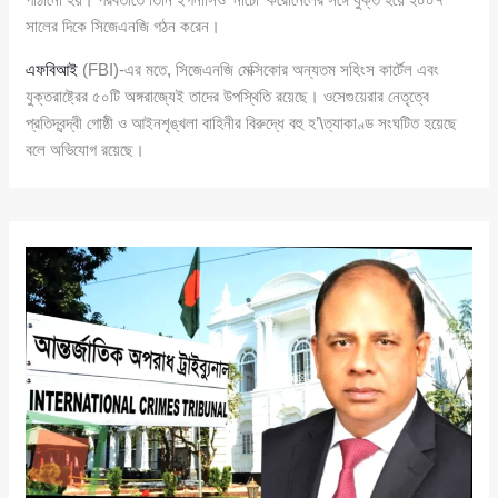
সালের দিকে সিজেএনজি গঠন করেন।
এফবিআই
(FBI)-এর মতে, সিজেএনজি মেক্সিকোর অন্যতম সহিংস কার্টেল এবং
যুক্তরাষ্ট্রের ৫০টি অঙ্গরাজ্যেই তাদের উপস্থিতি রয়েছে। ওসেগুয়েরার নেতৃত্বে
প্রতিদ্বন্দ্বী গোষ্ঠী ও আইনশৃঙ্খলা বাহিনীর বিরুদ্ধে বহু হ’\ত্যাকাণ্ড সংঘটিত হয়েছে
বলে অভিযোগ রয়েছে।