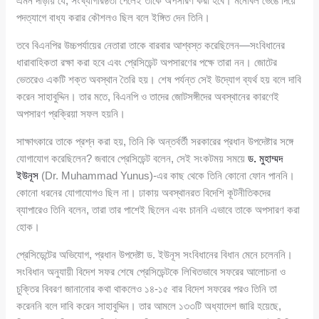
এমন দাঁড়ায় যে, সংখ্যাগরিষ্ঠতা পেলেই তাকে অপসারণ করা হবে। মনোবল ভেঙে দিয়ে
পদত্যাগে বাধ্য করার কৌশলও ছিল বলে ইঙ্গিত দেন তিনি।
তবে বিএনপির উচ্চপর্যায়ের নেতারা তাকে বারবার আশ্বস্ত করেছিলেন—সংবিধানের
ধারাবাহিকতা রক্ষা করা হবে এবং প্রেসিডেন্ট অপসারণের পক্ষে তারা নন। জোটের
ভেতরেও একটি শক্ত অবস্থান তৈরি হয়। শেষ পর্যন্ত সেই উদ্যোগ ব্যর্থ হয় বলে দাবি
করেন সাহাবুদ্দিন। তার মতে, বিএনপি ও তাদের জোটসঙ্গীদের অবস্থানের কারণেই
অপসারণ প্রক্রিয়া সফল হয়নি।
সাক্ষাৎকারে তাকে প্রশ্ন করা হয়, তিনি কি অন্তর্বর্তী সরকারের প্রধান উপদেষ্টার সঙ্গে
যোগাযোগ করেছিলেন? জবাবে প্রেসিডেন্ট বলেন, সেই সংকটময় সময়ে
ড. মুহাম্মদ
ইউনূস
(Dr. Muhammad Yunus)-এর কাছ থেকে তিনি কোনো ফোন পাননি।
কোনো ধরনের যোগাযোগও ছিল না। ঢাকায় অবস্থানরত বিদেশি কূটনীতিকদের
ব্যাপারেও তিনি বলেন, তারা তার পাশেই ছিলেন এবং চাননি এভাবে তাকে অপসারণ করা
হোক।
প্রেসিডেন্টের অভিযোগ, প্রধান উপদেষ্টা ড. ইউনূস সংবিধানের বিধান মেনে চলেননি।
সংবিধান অনুযায়ী বিদেশ সফর শেষে প্রেসিডেন্টকে লিখিতভাবে সফরের আলোচনা ও
চুক্তির বিবরণ জানানোর কথা থাকলেও ১৪-১৫ বার বিদেশ সফরের পরও তিনি তা
করেননি বলে দাবি করেন সাহাবুদ্দিন। তার আমলে ১৩৩টি অধ্যাদেশ জারি হয়েছে,