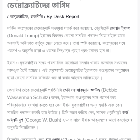
ডেমোক্র্যাটদের তাগিদ
/
আন্তর্জাতিক
,
রাজনীতি
/ By
Desk Report
মার্কিন কংগ্রেসের ডেমোক্র্যাট সদস্যরা সতর্ক করে বলেছেন, প্রেসিডেন্ট
ডোনাল্ড ট্রাম্প
(Donald Trump) ইরানের বিরুদ্ধে কোনো সামরিক পদক্ষেপ নিতে চাইলে তাকে
অবশ্যই আইনগত কর্তৃত্ব মেনে চলতে হবে। তারা স্পষ্ট করেছেন, কংগ্রেসের সঙ্গে
পরামর্শ ও অনুমতি ছাড়া এ ধরনের সিদ্ধান্ত গ্রহণ গ্রহণযোগ্য হবে না।
ইরান ও যুক্তরাষ্ট্রের মধ্যে পারমাণবিক আলোচনা চলমান থাকায় সম্ভাব্য সংঘাতের
আশঙ্কা তৈরি হয়েছে। এই প্রেক্ষাপটে ডেমোক্র্যাটরা ট্রাম্পকে কংগ্রেসের অনুমোদন
ছাড়া কোনো সামরিক অভিযান শুরু না করার আহ্বান জানিয়েছেন।
ফ্লোরিডা থেকে ডেমোক্র্যাট প্রতিনিধি
ডেবি ওয়াসারম্যান শুলটজ
(Debbie
Wasserman Schultz) বলেন, ট্রাম্পকে কংগ্রেসের সঙ্গে পরামর্শ করে
পরিষ্কারভাবে ব্যাখ্যা করতে হবে কেন ইরান যুক্তরাষ্ট্রের জন্য হুমকি এবং কেন
সামরিক পদক্ষেপ জরুরি হয়ে উঠেছে। তিনি স্মরণ করিয়ে দেন, সাবেক প্রেসিডেন্ট
জর্জ
ডব্লিউ বুশ
(George W. Bush) ২০০৩ সালে ইরাক আক্রমণের আগে কংগ্রেসের
অনুমতি নিয়েছিলেন।
সিনেটের ডেমোক্র্যাট নেতা
চাক শুমার
(Chuck Schumer) বলেন, ট্রাম্প প্রশাসন