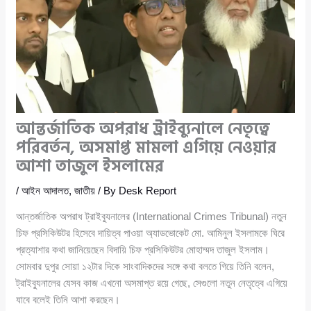
আন্তর্জাতিক অপরাধ ট্রাইব্যুনালে নেতৃত্বে
পরিবর্তন, অসমাপ্ত মামলা এগিয়ে নেওয়ার
আশা তাজুল ইসলামের
/
আইন আদালত
,
জাতীয়
/ By
Desk Report
আন্তর্জাতিক অপরাধ ট্রাইব্যুনালের (International Crimes Tribunal) নতুন
চিফ প্রসিকিউটর হিসেবে দায়িত্ব পাওয়া অ্যাডভোকেট মো. আমিনুল ইসলামকে ঘিরে
প্রত্যাশার কথা জানিয়েছেন বিদায়ি চিফ প্রসিকিউটর মোহাম্মদ তাজুল ইসলাম।
সোমবার দুপুর সোয়া ১২টার দিকে সাংবাদিকদের সঙ্গে কথা বলতে গিয়ে তিনি বলেন,
ট্রাইব্যুনালের যেসব কাজ এখনো অসমাপ্ত রয়ে গেছে, সেগুলো নতুন নেতৃত্বে এগিয়ে
যাবে বলেই তিনি আশা করছেন।