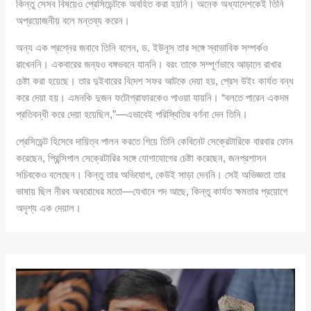
কিন্তু সেসব বিষয়েও প্রেসিডেন্টকে অবহিত করা হয়নি। অনেক অধ্যাদেশকেই তিনি
অপ্রয়োজনীয় বলে মন্তব্য করেন।
অন্য এক প্রশ্নের জবাবে তিনি বলেন, ড. ইউনূস তার সঙ্গে স্বাভাবিক সম্পর্কও
রাখেননি। একবারের জন্যও বঙ্গভবনে যাননি। বরং তাকে সম্পূর্ণভাবে আড়ালে রাখার
চেষ্টা করা হয়েছে। তার দুইবারের বিদেশ সফর আটকে দেয়া হয়, প্রেস উইং কার্যত বন্ধ
করে দেয়া হয়। এমনকি দুজন ফটোগ্রাফারকেও পাওয়া যায়নি। “বলতে পারেন একদম
প্রতিবন্ধী করে দেয়া হয়েছিল,”—এভাবেই পরিস্থিতির বর্ণনা দেন তিনি।
প্রেসিডেন্ট হিসেবে দায়িত্ব পালন করতে গিয়ে তিনি কেবিনেট সেক্রেটারিকে বারবার ফোন
করেছেন, প্রিন্সিপাল সেক্রেটারির সঙ্গে যোগাযোগের চেষ্টা করেছেন, জনপ্রশাসন
সচিবকেও বলেছেন। কিন্তু তার অভিযোগ, কেউই সাড়া দেননি। সেই অভিজ্ঞতা তার
ভাষায় ছিল নীরব অবরোধের মতো—যেখানে পদ আছে, কিন্তু কার্যত ক্ষমতার প্রয়োগে
অদৃশ্য এক দেয়াল।