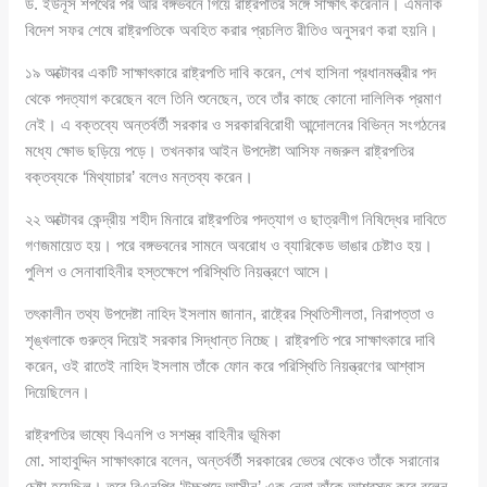
ড. ইউনূস শপথের পর আর বঙ্গভবনে গিয়ে রাষ্ট্রপতির সঙ্গে সাক্ষাৎ করেননি। এমনকি
বিদেশ সফর শেষে রাষ্ট্রপতিকে অবহিত করার প্রচলিত রীতিও অনুসরণ করা হয়নি।
১৯ অক্টোবর একটি সাক্ষাৎকারে রাষ্ট্রপতি দাবি করেন, শেখ হাসিনা প্রধানমন্ত্রীর পদ
থেকে পদত্যাগ করেছেন বলে তিনি শুনেছেন, তবে তাঁর কাছে কোনো দালিলিক প্রমাণ
নেই। এ বক্তব্যে অন্তর্বর্তী সরকার ও সরকারবিরোধী আন্দোলনের বিভিন্ন সংগঠনের
মধ্যে ক্ষোভ ছড়িয়ে পড়ে। তখনকার আইন উপদেষ্টা আসিফ নজরুল রাষ্ট্রপতির
বক্তব্যকে ‘মিথ্যাচার’ বলেও মন্তব্য করেন।
২২ অক্টোবর কেন্দ্রীয় শহীদ মিনারে রাষ্ট্রপতির পদত্যাগ ও ছাত্রলীগ নিষিদ্ধের দাবিতে
গণজমায়েত হয়। পরে বঙ্গভবনের সামনে অবরোধ ও ব্যারিকেড ভাঙার চেষ্টাও হয়।
পুলিশ ও সেনাবাহিনীর হস্তক্ষেপে পরিস্থিতি নিয়ন্ত্রণে আসে।
তৎকালীন তথ্য উপদেষ্টা নাহিদ ইসলাম জানান, রাষ্ট্রের স্থিতিশীলতা, নিরাপত্তা ও
শৃঙ্খলাকে গুরুত্ব দিয়েই সরকার সিদ্ধান্ত নিচ্ছে। রাষ্ট্রপতি পরে সাক্ষাৎকারে দাবি
করেন, ওই রাতেই নাহিদ ইসলাম তাঁকে ফোন করে পরিস্থিতি নিয়ন্ত্রণের আশ্বাস
দিয়েছিলেন।
রাষ্ট্রপতির ভাষ্যে বিএনপি ও সশস্ত্র বাহিনীর ভূমিকা
মো. সাহাবুদ্দিন সাক্ষাৎকারে বলেন, অন্তর্বর্তী সরকারের ভেতর থেকেও তাঁকে সরানোর
চেষ্টা হয়েছিল। তবে বিএনপির ‘উচ্চপদে আসীন’ এক নেতা তাঁকে আশ্বস্ত করে বলেন,