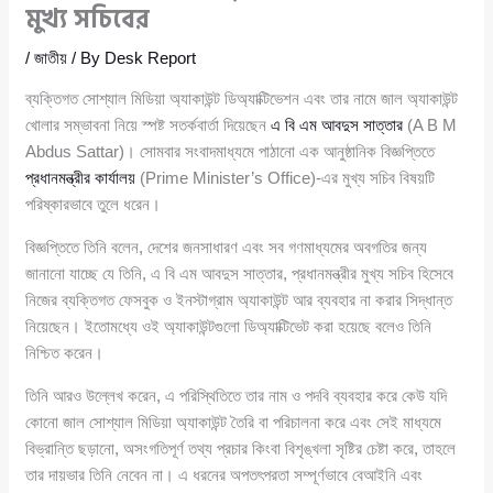
মুখ্য সচিবের
/
জাতীয়
/ By
Desk Report
ব্যক্তিগত সোশ্যাল মিডিয়া অ্যাকাউন্ট ডিঅ্যাক্টিভেশন এবং তার নামে জাল অ্যাকাউন্ট
খোলার সম্ভাবনা নিয়ে স্পষ্ট সতর্কবার্তা দিয়েছেন
এ বি এম আবদুস সাত্তার
(A B M
Abdus Sattar)। সোমবার সংবাদমাধ্যমে পাঠানো এক আনুষ্ঠানিক বিজ্ঞপ্তিতে
প্রধানমন্ত্রীর কার্যালয়
(Prime Minister’s Office)-এর মুখ্য সচিব বিষয়টি
পরিষ্কারভাবে তুলে ধরেন।
বিজ্ঞপ্তিতে তিনি বলেন, দেশের জনসাধারণ এবং সব গণমাধ্যমের অবগতির জন্য
জানানো যাচ্ছে যে তিনি, এ বি এম আবদুস সাত্তার, প্রধানমন্ত্রীর মুখ্য সচিব হিসেবে
নিজের ব্যক্তিগত ফেসবুক ও ইনস্টাগ্রাম অ্যাকাউন্ট আর ব্যবহার না করার সিদ্ধান্ত
নিয়েছেন। ইতোমধ্যে ওই অ্যাকাউন্টগুলো ডিঅ্যাক্টিভেট করা হয়েছে বলেও তিনি
নিশ্চিত করেন।
তিনি আরও উল্লেখ করেন, এ পরিস্থিতিতে তার নাম ও পদবি ব্যবহার করে কেউ যদি
কোনো জাল সোশ্যাল মিডিয়া অ্যাকাউন্ট তৈরি বা পরিচালনা করে এবং সেই মাধ্যমে
বিভ্রান্তি ছড়ানো, অসংগতিপূর্ণ তথ্য প্রচার কিংবা বিশৃঙ্খলা সৃষ্টির চেষ্টা করে, তাহলে
তার দায়ভার তিনি নেবেন না। এ ধরনের অপতৎপরতা সম্পূর্ণভাবে বেআইনি এবং