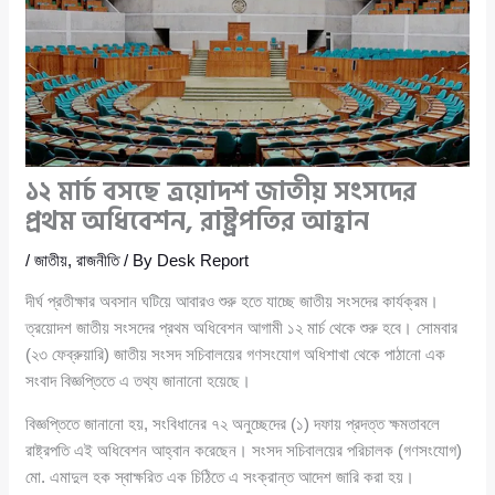
১২ মার্চ বসছে ত্রয়োদশ জাতীয় সংসদের
প্রথম অধিবেশন, রাষ্ট্রপতির আহ্বান
/
জাতীয়
,
রাজনীতি
/ By
Desk Report
দীর্ঘ প্রতীক্ষার অবসান ঘটিয়ে আবারও শুরু হতে যাচ্ছে জাতীয় সংসদের কার্যক্রম।
ত্রয়োদশ জাতীয় সংসদের প্রথম অধিবেশন আগামী ১২ মার্চ থেকে শুরু হবে। সোমবার
(২৩ ফেব্রুয়ারি) জাতীয় সংসদ সচিবালয়ের গণসংযোগ অধিশাখা থেকে পাঠানো এক
সংবাদ বিজ্ঞপ্তিতে এ তথ্য জানানো হয়েছে।
বিজ্ঞপ্তিতে জানানো হয়, সংবিধানের ৭২ অনুচ্ছেদের (১) দফায় প্রদত্ত ক্ষমতাবলে
রাষ্ট্রপতি এই অধিবেশন আহ্বান করেছেন। সংসদ সচিবালয়ের পরিচালক (গণসংযোগ)
মো. এমাদুল হক স্বাক্ষরিত এক চিঠিতে এ সংক্রান্ত আদেশ জারি করা হয়।