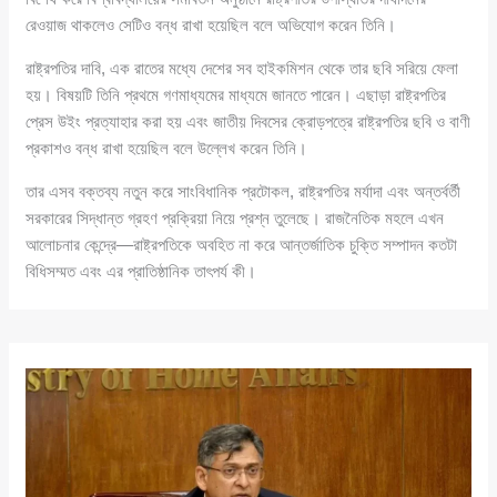
রেওয়াজ থাকলেও সেটিও বন্ধ রাখা হয়েছিল বলে অভিযোগ করেন তিনি।
রাষ্ট্রপতির দাবি, এক রাতের মধ্যে দেশের সব হাইকমিশন থেকে তার ছবি সরিয়ে ফেলা
হয়। বিষয়টি তিনি প্রথমে গণমাধ্যমের মাধ্যমে জানতে পারেন। এছাড়া রাষ্ট্রপতির
প্রেস উইং প্রত্যাহার করা হয় এবং জাতীয় দিবসের ক্রোড়পত্রে রাষ্ট্রপতির ছবি ও বাণী
প্রকাশও বন্ধ রাখা হয়েছিল বলে উল্লেখ করেন তিনি।
তার এসব বক্তব্য নতুন করে সাংবিধানিক প্রটোকল, রাষ্ট্রপতির মর্যাদা এবং অন্তর্বর্তী
সরকারের সিদ্ধান্ত গ্রহণ প্রক্রিয়া নিয়ে প্রশ্ন তুলেছে। রাজনৈতিক মহলে এখন
আলোচনার কেন্দ্রে—রাষ্ট্রপতিকে অবহিত না করে আন্তর্জাতিক চুক্তি সম্পাদন কতটা
বিধিসম্মত এবং এর প্রাতিষ্ঠানিক তাৎপর্য কী।