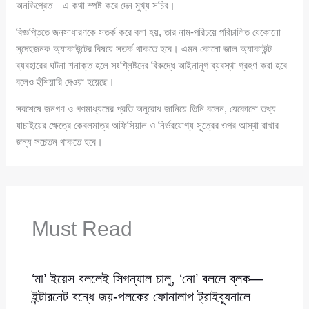
অনভিপ্রেত—এ কথা স্পষ্ট করে দেন মুখ্য সচিব।
বিজ্ঞপ্তিতে জনসাধারণকে সতর্ক করে বলা হয়, তার নাম-পরিচয়ে পরিচালিত যেকোনো
সন্দেহজনক অ্যাকাউন্টের বিষয়ে সতর্ক থাকতে হবে। এমন কোনো জাল অ্যাকাউন্ট
ব্যবহারের ঘটনা শনাক্ত হলে সংশ্লিষ্টদের বিরুদ্ধে আইনানুগ ব্যবস্থা গ্রহণ করা হবে
বলেও হুঁশিয়ারি দেওয়া হয়েছে।
সবশেষে জনগণ ও গণমাধ্যমের প্রতি অনুরোধ জানিয়ে তিনি বলেন, যেকোনো তথ্য
যাচাইয়ের ক্ষেত্রে কেবলমাত্র অফিসিয়াল ও নির্ভরযোগ্য সূত্রের ওপর আস্থা রাখার
জন্য সচেতন থাকতে হবে।
Must Read
‘মা’ ইয়েস বললেই সিগন্যাল চালু, ‘নো’ বললে ব্লক—
ইন্টারনেট বন্ধে জয়-পলকের ফোনালাপ ট্রাইব্যুনালে