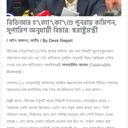
বিডিআর হ’\ত্যা’\কা’\ণ্ডে পুনরায় কমিশন,
সুপারিশ অনুযায়ী বিচার: স্বরাষ্ট্রমন্ত্রী
/
আইন আদালত
,
জাতীয়
/ By
Desk Report
বিডিআর হ’\ত্যা’\কা’\ণ্ড নিয়ে পুনরায় কমিশন গঠন করে বিষয়টি পুঙ্খানুপুঙ্খভাবে
পর্যালোচনা করা হবে এবং সেই কমিশনের সুপারিশ অনুযায়ী বিচার প্রক্রিয়া এগিয়ে
নেওয়া হবে বলে জানিয়েছেন স্বরাষ্ট্রমন্ত্রী
সালাহউদ্দিন আহমদ
(Salahuddin
Ahmed)।
সোমবার (২৩ ফেব্রুয়ারি) সচিবালয়ে স্বরাষ্ট্র মন্ত্রণালয়ের সভাকক্ষে বিভিন্ন দপ্তরের
প্রধানদের সঙ্গে মতবিনিময় সভা শেষে সাংবাদিকদের তিনি এ কথা জানান।
মন্ত্রী বলেন, বিডিআর ইস্যুটি তাদের নির্বাচনী ইশতেহারেও অন্তর্ভুক্ত রয়েছে।
‘আমাদের একটা মেসেজ ক্লিয়ার—চেইন অব কমান্ড বজায় রাখতে হবে।’ তিনি
অভিযোগ করেন, নির্বাচনের আগে দেশে লটারির মাধ্যমে ওসি-এসপি নিয়োগ দেওয়া
হয়েছে। এতে যাদের যেখানে দায়িত্ব দেওয়ার কথা ছিল না, সেখানে পদায়ন করা