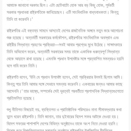
আমাকে জানানো দরকার ছিল। এটা ছোটখাটো হোক আর বড় কিছু হোক, পূর্ববর্তী
সরকার প্রধানরা রাষ্ট্রপতিকে জানিয়েছেন। এটি সাংবিধানিক বাধ্যবাধকতা। কিন্তু
তিনি তা করেননি।’
রাষ্ট্রপতির এই বক্তব্য সামনে আসতেই দেশের রাজনৈতিক অঙ্গনে নতুন করে আলোচনা
শুরু হয়েছে। অন্তর্বর্তী সরকারের কর্মকৌশল, রাষ্ট্রপতির সাংবিধানিক অবস্থান এবং
রাষ্ট্রীয় সিদ্ধান্ত গ্রহণের প্রক্রিয়া—সবই আবার প্রশ্নের মুখে উঠেছে। সাক্ষাৎকারে
তিনি অভিযোগ করেন, অন্তর্বর্তী সরকারের সময় তাকে একাধিক গুরুত্বপূর্ণ সিদ্ধান্ত
থেকে আড়ালে রাখা হয়েছে। এমনকি প্রধান উপদেষ্টার সঙ্গে প্রত্যাশিত সমন্বয়ও হয়নি
বলে দাবি করেন তিনি।
রাষ্ট্রপতি বলেন, ‘উনি যে প্রধান উপদেষ্টা হলেন, সেই প্রক্রিয়ার উৎসই ছিলাম আমি।
কিন্তু পরে তিনি আমার সঙ্গে সেভাবে সমন্বয় করেননি। একবারের জন্যও আমার কাছে
আসেননি।’ তার ভাষ্যে, সম্পর্কের সেই দূরত্বই পরবর্তীতে প্রশাসনিক সিদ্ধান্তগুলোতে
প্রতিফলিত হয়েছে।
শুধু নীতিগত বিষয়েই নয়, ব্যক্তিগত ও প্রাতিষ্ঠানিক পরিসরেও নানা সীমাবদ্ধতার কথা
তুলে ধরেন রাষ্ট্রপতি। তিনি জানান, তার দুইবারের বিদেশ সফর আটকে দেওয়া হয়।
বিদেশ সফরের পাশাপাশি দেশের বিভিন্ন অনুষ্ঠানেও তাকে অংশ নিতে দেওয়া হয়নি।
বিশেষ করে বিশ্ববিদ্যালয়ের সমাবর্তন অনুষ্ঠানে রাষ্ট্রপতির উপস্থিতির দীর্ঘদিনের