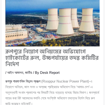
রূপপুরে নিয়োগ অনিয়মের অভিযোগে
হাইকোর্টের রুল, উচ্চপর্যায়ের তদন্ত কমিটির
নির্দেশ
/
আইন আদালত
,
জাতীয়
/ By
Desk Report
রূপপুর পারমাণবিক বিদ্যুৎ প্রকল্প
(Rooppur Nuclear Power Plant)-এ
নিয়োগে অনিয়ম, জাল সনদ ও অস্বচ্ছ প্রক্রিয়ার অভিযোগ নিয়ে ‘আমার দেশ’-এ
অনুসন্ধানী সংবাদ প্রকাশের পর বিষয়টি নিয়ে নড়েচড়ে বসেছে বিচার বিভাগ। জনস্বার্থে
দায়ের করা রিট আবেদনের শুনানি শেষে সংশ্লিষ্ট অভিযোগ তদন্তের নির্দেশ দিয়ে রুল
জারি করেছেন হাইকোর্ট।