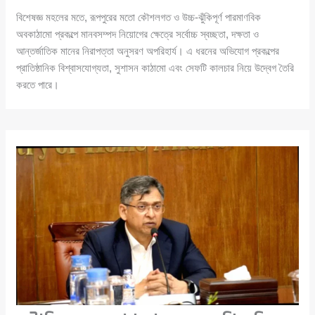
বিশেষজ্ঞ মহলের মতে, রূপপুরের মতো কৌশলগত ও উচ্চ-ঝুঁকিপূর্ণ পারমাণবিক
অবকাঠামো প্রকল্পে মানবসম্পদ নিয়োগের ক্ষেত্রে সর্বোচ্চ স্বচ্ছতা, দক্ষতা ও
আন্তর্জাতিক মানের নিরাপত্তা অনুসরণ অপরিহার্য। এ ধরনের অভিযোগ প্রকল্পের
প্রাতিষ্ঠানিক বিশ্বাসযোগ্যতা, সুশাসন কাঠামো এবং সেফটি কালচার নিয়ে উদ্বেগ তৈরি
করতে পারে।