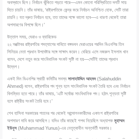
অবস্থানে ছিল। নির্বাচন ঝুঁকিতে পড়তে পারে—এমন কোনো পরিস্থিতিতে দলটি সায়
দিতে চায়নি। তাঁর ভাষায়, ‘রাষ্ট্রপতিকে কেন্দ্র করে নির্বাচন অনিশ্চিত হোক, সেটি তারা
চায়নি। যত দ্রুত নির্বাচন হবে, তত তাদের পক্ষে ভালো হবে—এ ধারণা থেকেই তারা
অপসারণের বিপক্ষে ছিল।’
উত্তাল সময়, ঘেরাও ও ব্যারিকেড
২২ অক্টোবর রাষ্ট্রপতির পদত্যাগের দাবিতে বঙ্গভবন ঘেরাওয়ের পরদিন বিএনপির তিন
সিনিয়র নেতা প্রধান উপদেষ্টার সঙ্গে সাক্ষাৎ করেন। বেরিয়ে এসে নজরুল ইসলাম খান
বলেন, দেশে নতুন করে সাংবিধানিক সংকট সৃষ্টি না হয়—সেটিই তাদের প্রধান
উদ্বেগ।
একই দিন বিএনপির স্থায়ী কমিটির সদস্য
সালাহউদ্দিন আহমদ
(Salahuddin
Ahmed) বলেন, রাষ্ট্রপতির পদ শূন্য হলে সাংবিধানিক সংকট তৈরি হবে এবং নির্বাচন
বিলম্বিত হতে পারে। তাঁর ভাষায়, ‘এটি সর্বোচ্চ সাংবিধানিক পদ। হঠাৎ শূন্যতা সৃষ্টি
হলে রাষ্ট্রীয় সংকট তৈরি হবে।’
শেখ হাসিনা সরকারের পতনের পর থেকেই আন্দোলনকারীদের একাংশ রাষ্ট্রপতির
অপসারণ দাবি করে আসছিল। যদিও তাঁর কাছেই শপথ নিয়েছিল অধ্যাপক
মুহাম্মদ
ইউনূস
(Muhammad Yunus)-এর নেতৃত্বাধীন অন্তর্বর্তী সরকার।