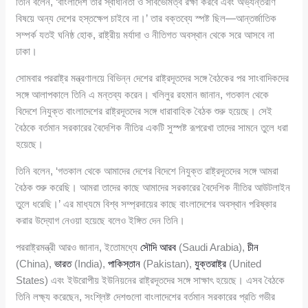
তিনি বলেন, ‘বাংলাদেশ তার স্বাধীনতা ও সার্বভৌমত্ব রক্ষা করবে এবং অভ্যন্তরীণ
বিষয়ে অন্য দেশের হস্তক্ষেপ চাইবে না।’ তার বক্তব্যে স্পষ্ট ছিল—আন্তর্জাতিক
সম্পর্ক যতই ঘনিষ্ঠ হোক, রাষ্ট্রীয় মর্যাদা ও নীতিগত অবস্থান থেকে সরে আসবে না
ঢাকা।
সোমবার পররাষ্ট্র মন্ত্রণালয়ে বিভিন্ন দেশের রাষ্ট্রদূতদের সঙ্গে বৈঠকের পর সাংবাদিকদের
সঙ্গে আলাপকালে তিনি এ মন্তব্য করেন। খলিলুর রহমান জানান, গতকাল থেকে
বিদেশে নিযুক্ত বাংলাদেশের রাষ্ট্রদূতদের সঙ্গে ধারাবাহিক বৈঠক শুরু হয়েছে। সেই
বৈঠকে বর্তমান সরকারের বৈদেশিক নীতির একটি সুস্পষ্ট রূপরেখা তাদের সামনে তুলে ধরা
হয়েছে।
তিনি বলেন, ‘গতকাল থেকে আমাদের দেশের বিদেশে নিযুক্ত রাষ্ট্রদূতদের সঙ্গে আমরা
বৈঠক শুরু করেছি। আমরা তাদের কাছে আমাদের সরকারের বৈদেশিক নীতির আউটলাইন
তুলে ধরেছি।’ এর মাধ্যমে বিশ্ব সম্প্রদায়ের কাছে বাংলাদেশের অবস্থান পরিষ্কার
করার উদ্যোগ নেওয়া হয়েছে বলেও ইঙ্গিত দেন তিনি।
পররাষ্ট্রমন্ত্রী আরও জানান, ইতোমধ্যে
সৌদি আরব
(Saudi Arabia),
চীন
(China),
ভারত
(India),
পাকিস্তান
(Pakistan),
যুক্তরাষ্ট্র
(United
States) এবং ইউরোপীয় ইউনিয়নের রাষ্ট্রদূতদের সঙ্গে সাক্ষাৎ হয়েছে। এসব বৈঠকে
তিনি লক্ষ্য করেছেন, সংশ্লিষ্ট দেশগুলো বাংলাদেশের বর্তমান সরকারের প্রতি গভীর