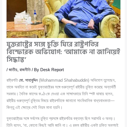
যুক্তরাষ্ট্রের সঙ্গে চুক্তি ঘিরে রাষ্ট্রপতির
বিস্ফোরক অভিযোগ: ‘আমাকে না জানিয়েই
সিদ্ধান্ত’
/
জাতীয়
,
রাজনীতি
/ By
Desk Report
রাষ্ট্রপতি
মো. সাহাবুদ্দিন
(Mohammad Shahabuddin) অভিযোগ তুলেছেন,
তাকে অবহিত না করেই যুক্তরাষ্ট্রের সঙ্গে গুরুত্বপূর্ণ রাষ্ট্রীয় চুক্তি করেছে অন্তর্বর্তী
সরকার। দৈনিক কালের কণ্ঠ-কে দেওয়া এক সাক্ষাৎকারে তিনি স্পষ্ট ভাষায় বলেন,
রাষ্ট্রীয় গুরুত্বপূর্ণ চুক্তির বিষয়ে রাষ্ট্রপতিকে জানানো সাংবিধানিক বাধ্যবাধকতা—
কিন্তু এই ক্ষেত্রে সেই নিয়ম মানা হয়নি।
যুক্তরাষ্ট্রের সঙ্গে সর্বশেষ চুক্তি প্রসঙ্গে রাষ্ট্রপতির বক্তব্য ছিল সরাসরি ও অনড়।
তিনি বলেন, ‘না, কোনো কিছুই আমি জানি না। এ রকম রাষ্ট্রীয় একটা চুক্তি অবশ্যই