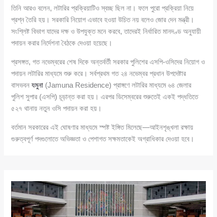
তিনি আরও বলেন, লটারির প্রক্রিয়াটিও স্বচ্ছ ছিল না। ফলে পুরো প্রক্রিয়া নিয়ে
প্রশ্ন তৈরি হয়। সরকারি নিয়োগ এভাবে হওয়া উচিত নয় বলেও জোর দেন মন্ত্রী।
সংশ্লিষ্ট বিভাগ যাদের দক্ষ ও উপযুক্ত মনে করবে, তাদেরই নির্ধারিত মানদণ্ড অনুযায়ী
পদায়ন করার নির্দেশনা বৈঠকে দেওয়া হয়েছে।
প্রসঙ্গত, গত নভেম্বরের শেষ দিকে অন্তর্বর্তী সরকার পুলিশের এসপি-ওসিদের নিয়োগ ও
পদায়ন লটারির মাধ্যমে শুরু করে। সর্বপ্রথম গত ২৪ নভেম্বর প্রধান উপদেষ্টার
বাসভবন
যমুনা
(Jamuna Residence) প্রাঙ্গণে লটারির মাধ্যমে ৬৪ জেলার
পুলিশ সুপার (এসপি) চূড়ান্ত করা হয়। এরপর ডিসেম্বরের শুরুতেই একই পদ্ধতিতে
৫২৭ থানায় নতুন ওসি পদায়ন করা হয়।
বর্তমান সরকারের এই ঘোষণার মাধ্যমে স্পষ্ট ইঙ্গিত মিলেছে—আইনশৃঙ্খলা রক্ষায়
গুরুত্বপূর্ণ পদগুলোতে অভিজ্ঞতা ও পেশাগত সক্ষমতাকেই অগ্রাধিকার দেওয়া হবে।