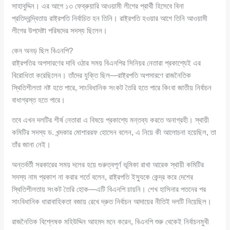
সাহাবুদ্দিন। এর আগে ১৩ ফেব্রুয়ারি আওয়ামী লীগের প্রার্থী হিসেবে বিনা
প্রতিদ্বন্দ্বিতায় রাষ্ট্রপতি নির্বাচিত হন তিনি। রাষ্ট্রপতি হওয়ার আগে তিনি আওয়ামী
লীগের উপদেষ্টা পরিষদের সদস্য ছিলেন।
কেন অনড় ছিল বিএনপি?
রাষ্ট্রপতির অপসারণের দাবি ওঠার সময় বিএনপির সিনিয়র নেতারা প্রকাশ্যেই এর
বিরোধিতা করেছিলেন। তাঁদের যুক্তি ছিল—রাষ্ট্রপতি অপসারণে রাজনৈতিক
স্থিতিশীলতা নষ্ট হতে পারে, সাংবিধানিক সংকট তৈরি হতে পারে কিংবা জাতীয় নির্বাচন
বাধাগ্রস্ত হতে পারে।
তবে এখন দলটির শীর্ষ নেতারা এ বিষয়ে প্রকাশ্যে মন্তব্য করতে অনাগ্রহী। স্থায়ী
কমিটির সদস্য ড. খন্দকার মোশাররফ হোসেন বলেন, এ নিয়ে কী আলোচনা হয়েছিল, তা
তাঁর জানা নেই।
অন্তর্বর্তী সরকারের সময় দলের হয়ে গুরুত্বপূর্ণ ভূমিকা রাখা আরেক স্থায়ী কমিটির
সদস্য নাম প্রকাশ না করার শর্তে বলেন, রাষ্ট্রপতি ইস্যুকে কেন্দ্র করে দেশের
স্থিতিশীলতায় সংকট তৈরি হোক—এটি বিএনপি চায়নি। শেখ হাসিনার পতনের পর
সাংবিধানিক ধারাবাহিকতা বজায় রেখে দ্রুত নির্বাচন আদায়ের নীতিই দলটি নিয়েছিল।
রাজনৈতিক বিশ্লেষক মহিউদ্দিন আহমদ মনে করেন, বিএনপি শুরু থেকেই নির্বাচনমুখী