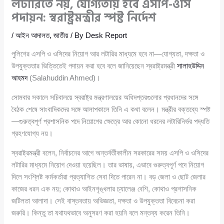
লটারিতে নয়, যোগ্যতায় হবে এসপি-ওসি
পদায়ন: স্বরাষ্ট্রমন্ত্রীর স্পষ্ট নির্দেশ
/
আইন আদালত
,
জাতীয়
/ By
Desk Report
পুলিশের এসপি ও ওসিদের নিয়োগ আর লটারির মাধ্যমে হবে না—যোগ্যতা, দক্ষতা ও
উপযুক্ততার ভিত্তিতেই পদায়ন করা হবে বলে জানিয়েছেন স্বরাষ্ট্রমন্ত্রী
সালাহউদ্দিন
আহমদ
(Salahuddin Ahmed)।
সোমবার সকালে সচিবালয়ে স্বরাষ্ট্র মন্ত্রণালয়ের অধিদপ্তরগুলোর প্রধানদের সঙ্গে
বৈঠক শেষে সাংবাদিকদের সঙ্গে আলাপকালে তিনি এ কথা বলেন। মন্ত্রীর বক্তব্যে স্পষ্ট
—গুরুত্বপূর্ণ প্রশাসনিক পদে নিয়োগের ক্ষেত্রে আর কোনো ধরনের লটারিনির্ভর পদ্ধতি
গ্রহণযোগ্য নয়।
স্বরাষ্ট্রমন্ত্রী বলেন, নির্বাচনের আগে অন্তর্বর্তীকালীন সরকারের সময় এসপি ও ওসিদের
লটারির মাধ্যমে নিয়োগ দেওয়া হয়েছিল। তার ভাষায়, এভাবে গুরুত্বপূর্ণ পদে নিয়োগ
দিলে সংশ্লিষ্ট কর্মকর্তারা প্রত্যাশিত সেবা দিতে পারেন না। বড় জেলা ও ছোট জেলার
কাজের ধরন এক নয়; কোথাও আইনশৃঙ্খলার চ্যালেঞ্জ বেশি, কোথাও প্রশাসনিক
জটিলতা আলাদা। সেই বাস্তবতায় অভিজ্ঞতা, দক্ষতা ও উপযুক্ততা বিবেচনা করা
জরুরি। কিন্তু তা যথাযথভাবে অনুসরণ করা হয়নি বলে মন্তব্য করেন তিনি।