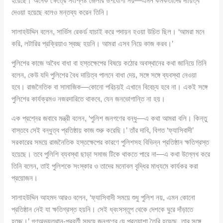
হয়েছে। অনেক ক্ষেত্রে সংশ্লিষ্ট জেলার উপযোগী নয়—এমন কর্মকর্তাদের দায়িত্ব
দেওয়া হয়েছে বলেও মন্তব্য করেন তিনি।
সালাহউদ্দিন বলেন, সার্ভিস রেকর্ড যাচাই করে পদায়ন হওয়া উচিত ছিল। ‘আমরা মনে
করি, লটারির প্রক্রিয়াও স্বচ্ছ হয়নি। আমরা এসব নিয়ে কাজ করব।’
পুলিশের কাজে অবৈধ বাধা বা হস্তক্ষেপের বিষয়ে কঠোর অবস্থানের কথা জানিয়ে তিনি
বলেন, কেউ যদি পুলিশের বৈধ দায়িত্ব পালনে বাধা দেয়, সঙ্গে সঙ্গে ব্যবস্থা নেওয়া
হবে। রাজনৈতিক বা সামাজিক—কোনো পরিচয়ই এখানে বিবেচ্য হবে না। একই সঙ্গে
পুলিশের কার্যক্রমও নজরদারিতে থাকবে, যেন জনভোগান্তি না হয়।
এক প্রশ্নের জবাবে মন্ত্রী বলেন, ‘পুলিশ জনগণের বন্ধু—এ কথা আমরা বলি। কিন্তু
বাস্তবে সেই বন্ধুত্ব প্রতিষ্ঠায় কাজ শুরু করেছি।’ তাঁর দাবি, বিগত ‘ফ্যাসিবাদী’
সরকারের সময়ে রাজনৈতিক হস্তক্ষেপের কারণে পুলিশসহ বিভিন্ন প্রতিষ্ঠান ক্ষতিগ্রস্ত
হয়েছে। তবে পুলিশি ব্যবস্থা ছাড়া সমাজ টিকে থাকতে পারে না—এ কথা উল্লেখ করে
তিনি বলেন, তাই পুলিশকে সংস্কার ও তাদের মনোবল বৃদ্ধির মাধ্যমে কার্যকর করা
প্রয়োজন।
সালাহউদ্দিন আহমদ আরও বলেন, ‘ফ্যাসিবাদী সময়ে শুধু পুলিশ নয়, এমন কোনো
প্রতিষ্ঠান নেই যা ক্ষতিগ্রস্ত হয়নি। সেই ধ্বংসস্তূপ থেকে দেশকে ঘুরে দাঁড়াতে
হচ্ছে।’ গণঅভ্যুত্থান-পরবর্তী সময়ে জনগণের যে প্রত্যাশা তৈরি হয়েছে, তার সঙ্গে