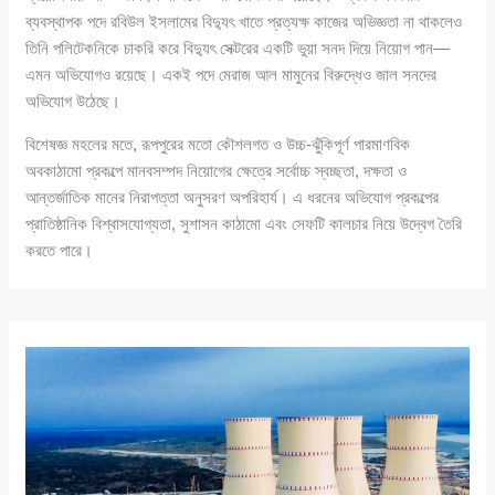
ব্যবস্থাপক পদে রবিউল ইসলামের বিদ্যুৎ খাতে প্রত্যক্ষ কাজের অভিজ্ঞতা না থাকলেও
তিনি পলিটেকনিকে চাকরি করে বিদ্যুৎ সেক্টরের একটি ভুয়া সনদ দিয়ে নিয়োগ পান—
এমন অভিযোগও রয়েছে। একই পদে মেরাজ আল মামুনের বিরুদ্ধেও জাল সনদের
অভিযোগ উঠেছে।
বিশেষজ্ঞ মহলের মতে, রূপপুরের মতো কৌশলগত ও উচ্চ-ঝুঁকিপূর্ণ পারমাণবিক
অবকাঠামো প্রকল্পে মানবসম্পদ নিয়োগের ক্ষেত্রে সর্বোচ্চ স্বচ্ছতা, দক্ষতা ও
আন্তর্জাতিক মানের নিরাপত্তা অনুসরণ অপরিহার্য। এ ধরনের অভিযোগ প্রকল্পের
প্রাতিষ্ঠানিক বিশ্বাসযোগ্যতা, সুশাসন কাঠামো এবং সেফটি কালচার নিয়ে উদ্বেগ তৈরি
করতে পারে।