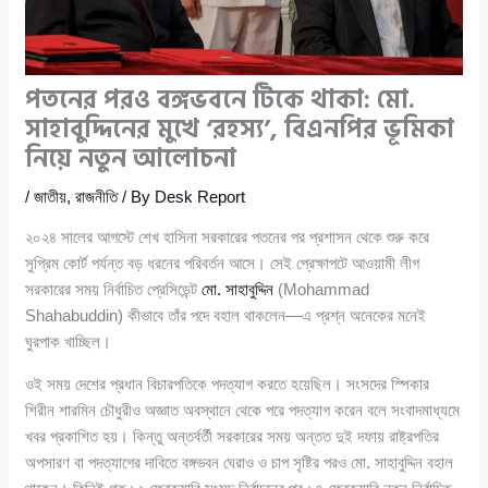
পতনের পরও বঙ্গভবনে টিকে থাকা: মো.
সাহাবুদ্দিনের মুখে ‘রহস্য’, বিএনপির ভূমিকা
নিয়ে নতুন আলোচনা
/
জাতীয়
,
রাজনীতি
/ By
Desk Report
২০২৪ সালের আগস্টে শেখ হাসিনা সরকারের পতনের পর প্রশাসন থেকে শুরু করে
সুপ্রিম কোর্ট পর্যন্ত বড় ধরনের পরিবর্তন আসে। সেই প্রেক্ষাপটে আওয়ামী লীগ
সরকারের সময় নির্বাচিত প্রেসিডেন্ট
মো. সাহাবুদ্দিন
(Mohammad
Shahabuddin) কীভাবে তাঁর পদে বহাল থাকলেন—এ প্রশ্ন অনেকের মনেই
ঘুরপাক খাচ্ছিল।
ওই সময় দেশের প্রধান বিচারপতিকে পদত্যাগ করতে হয়েছিল। সংসদের স্পিকার
শিরীন শারমিন চৌধুরীও অজ্ঞাত অবস্থানে থেকে পরে পদত্যাগ করেন বলে সংবাদমাধ্যমে
খবর প্রকাশিত হয়। কিন্তু অন্তর্বর্তী সরকারের সময় অন্তত দুই দফায় রাষ্ট্রপতির
অপসারণ বা পদত্যাগের দাবিতে বঙ্গভবন ঘেরাও ও চাপ সৃষ্টির পরও মো. সাহাবুদ্দিন বহাল