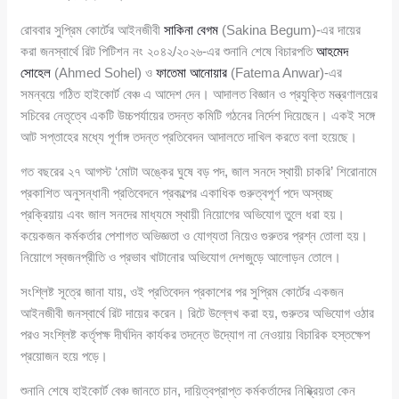
রোববার সুপ্রিম কোর্টের আইনজীবী
সাকিনা বেগম
(Sakina Begum)-এর দায়ের
করা জনস্বার্থে রিট পিটিশন নং ২০৪২/২০২৬-এর শুনানি শেষে বিচারপতি
আহমেদ
সোহেল
(Ahmed Sohel) ও
ফাতেমা আনোয়ার
(Fatema Anwar)-এর
সমন্বয়ে গঠিত হাইকোর্ট বেঞ্চ এ আদেশ দেন। আদালত বিজ্ঞান ও প্রযুক্তি মন্ত্রণালয়ের
সচিবের নেতৃত্বে একটি উচ্চপর্যায়ের তদন্ত কমিটি গঠনের নির্দেশ দিয়েছেন। একই সঙ্গে
আট সপ্তাহের মধ্যে পূর্ণাঙ্গ তদন্ত প্রতিবেদন আদালতে দাখিল করতে বলা হয়েছে।
গত বছরের ২৭ আগস্ট ‘মোটা অঙ্কের ঘুষে বড় পদ, জাল সনদে স্থায়ী চাকরি’ শিরোনামে
প্রকাশিত অনুসন্ধানী প্রতিবেদনে প্রকল্পের একাধিক গুরুত্বপূর্ণ পদে অস্বচ্ছ
প্রক্রিয়ায় এবং জাল সনদের মাধ্যমে স্থায়ী নিয়োগের অভিযোগ তুলে ধরা হয়।
কয়েকজন কর্মকর্তার পেশাগত অভিজ্ঞতা ও যোগ্যতা নিয়েও গুরুতর প্রশ্ন তোলা হয়।
নিয়োগে স্বজনপ্রীতি ও প্রভাব খাটানোর অভিযোগ দেশজুড়ে আলোড়ন তোলে।
সংশ্লিষ্ট সূত্রে জানা যায়, ওই প্রতিবেদন প্রকাশের পর সুপ্রিম কোর্টের একজন
আইনজীবী জনস্বার্থে রিট দায়ের করেন। রিটে উল্লেখ করা হয়, গুরুতর অভিযোগ ওঠার
পরও সংশ্লিষ্ট কর্তৃপক্ষ দীর্ঘদিন কার্যকর তদন্তে উদ্যোগ না নেওয়ায় বিচারিক হস্তক্ষেপ
প্রয়োজন হয়ে পড়ে।
শুনানি শেষে হাইকোর্ট বেঞ্চ জানতে চান, দায়িত্বপ্রাপ্ত কর্মকর্তাদের নিষ্ক্রিয়তা কেন