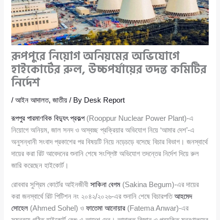
রূপপুরে নিয়োগ অনিয়মের অভিযোগে
হাইকোর্টের রুল, উচ্চপর্যায়ের তদন্ত কমিটির
নির্দেশ
/
আইন আদালত
,
জাতীয়
/ By
Desk Report
রূপপুর পারমাণবিক বিদ্যুৎ প্রকল্প
(Rooppur Nuclear Power Plant)-এ
নিয়োগে অনিয়ম, জাল সনদ ও অস্বচ্ছ প্রক্রিয়ার অভিযোগ নিয়ে ‘আমার দেশ’-এ
অনুসন্ধানী সংবাদ প্রকাশের পর বিষয়টি নিয়ে নড়েচড়ে বসেছে বিচার বিভাগ। জনস্বার্থে
দায়ের করা রিট আবেদনের শুনানি শেষে সংশ্লিষ্ট অভিযোগ তদন্তের নির্দেশ দিয়ে রুল
জারি করেছেন হাইকোর্ট।
রোববার সুপ্রিম কোর্টের আইনজীবী
সাকিনা বেগম
(Sakina Begum)-এর দায়ের
করা জনস্বার্থে রিট পিটিশন নং ২০৪২/২০২৬-এর শুনানি শেষে বিচারপতি
আহমেদ
সোহেল
(Ahmed Sohel) ও
ফাতেমা আনোয়ার
(Fatema Anwar)-এর
সমন্বয়ে গঠিত হাইকোর্ট বেঞ্চ এ আদেশ দেন। আদালত বিজ্ঞান ও প্রযুক্তি মন্ত্রণালয়ের