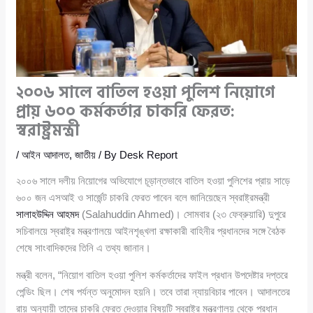
২০০৬ সালে বাতিল হওয়া পুলিশ নিয়োগে
প্রায় ৬০০ কর্মকর্তার চাকরি ফেরত:
স্বরাষ্ট্রমন্ত্রী
/
আইন আদালত
,
জাতীয়
/ By
Desk Report
২০০৬ সালে দলীয় নিয়োগের অভিযোগে চূড়ান্তভাবে বাতিল হওয়া পুলিশের প্রায় সাড়ে
৬০০ জন এসআই ও সার্জেন্ট চাকরি ফেরত পাবেন বলে জানিয়েছেন স্বরাষ্ট্রমন্ত্রী
সালাহউদ্দিন আহমদ
(Salahuddin Ahmed)। সোমবার (২৩ ফেব্রুয়ারি) দুপুরে
সচিবালয়ে স্বরাষ্ট্র মন্ত্রণালয়ে আইনশৃঙ্খলা রক্ষাকারী বাহিনীর প্রধানদের সঙ্গে বৈঠক
শেষে সাংবাদিকদের তিনি এ তথ্য জানান।
মন্ত্রী বলেন, “নিয়োগ বাতিল হওয়া পুলিশ কর্মকর্তাদের ফাইল প্রধান উপদেষ্টার দপ্তরে
পেন্ডিং ছিল। শেষ পর্যন্ত অনুমোদন হয়নি। তবে তারা ন্যায়বিচার পাবেন। আদালতের
রায় অনুযায়ী তাদের চাকরি ফেরত দেওয়ার বিষয়টি স্বরাষ্ট্র মন্ত্রণালয় থেকে প্রধান