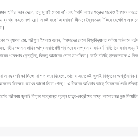
 ওসমান হাদির ‘জান দেবো, তবু জুলাই দেবো না’ এবং ‘আমি আমার শত্রুর সাথেও ইনসাফ করতে
াম ব্যাখ্যা করতে বলা হয়। একই সঙ্গে ‘আয়নাঘর’ কীভাবে স্বৈরতন্ত্র টিকিয়ে রেখেছিল এবং সে
হয়।
বিভাগের অধ্যাপক মো. শরীফুল ইসলাম বলেন, “আমাদের দেশে বিশ্ববিদ্যালয় পর্যায়ে পাঠদানে বর্ত
, শহীদ ওসমান হাদির আগ্রাসনবিরোধী প্রতিরোধ সংগ্রাম ও ধর্ম-বর্ণ নির্বিশেষে সবার জন্
দায়ের গবেষণার কেন্দ্রবিন্দু, কিন্তু আমাদের দেশে উপেক্ষিত। আমি চাইছি ছাত্রদেরকে এ বি
া এ বছর পরীক্ষা দিচ্ছে বা গত বছর দিয়েছে, তাদের অনেকেই জুলাই বিপ্লবের অগ্রসৈনিক
 অনেকের চিরতরে চোখের আলো নিভে গেছে। এ বীরদের অধিকার আছে নিজেদের তৈরি ইতিহাস 
ের পরীক্ষায় জুলাই বিপ্লব সংক্রান্ত প্রশ্ন ছাত্র-ছাত্রীদের মধ্যে আলোচনার জন্ম দিয়েছ