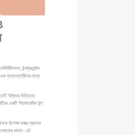
ও
ন
ইনস্টিটিউশনস, ইন্সট্রুমেন্টস
 এবং ছাত্র-ছাত্রীদের মধ্যে
 চাই’ উক্তির ভিত্তিতে
টিকে একটি ‘সিস্টেমেটিক টুল’
মানকে উপেক্ষা করার প্রবণতা
য ইনসাফের ধারণা– এই