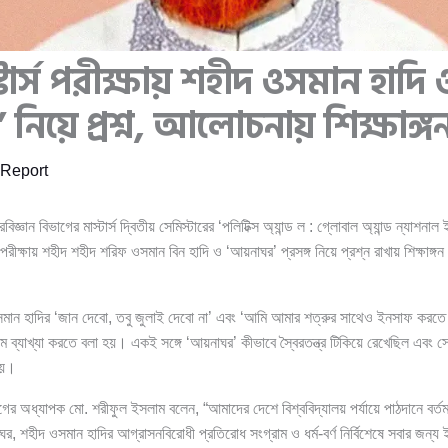
্টার্স পরীক্ষায় শহীদ ওসমান হাদি 
নিয়ে প্রশ্ন, আলোচনায় শিক্ষাঙ্গ
Report
বিজ্ঞান বিভাগের মাস্টার্স দ্বিতীয় সেমিস্টারের ‘পলিটিক্স অ্যান্ড ল : গ্লোবাল অ্যান্ড ন্যাশনাল 
 পরীক্ষায় শহীদ শহীদ শরিফ ওসমান বিন হাদি ও ‘আয়নাঘর’ প্রসঙ্গ নিয়ে প্রশ্ন রাখায় শিক্ষাঙ্গন
।
 ওসমান হাদির ‘জান দেবো, তবু জুলাই দেবো না’ এবং ‘আমি আমার শত্রুর সাথেও ইনসাফ করতে
াম ব্যাখ্যা করতে বলা হয়। একই সঙ্গে ‘আয়নাঘর’ কীভাবে স্বৈরতন্ত্র টিকিয়ে রেখেছিল এবং সে
হয়।
বিভাগের অধ্যাপক মো. শরীফুল ইসলাম বলেন, “আমাদের দেশে বিশ্ববিদ্যালয় পর্যায়ে পাঠদানে বর্ত
, শহীদ ওসমান হাদির আগ্রাসনবিরোধী প্রতিরোধ সংগ্রাম ও ধর্ম-বর্ণ নির্বিশেষে সবার জন্