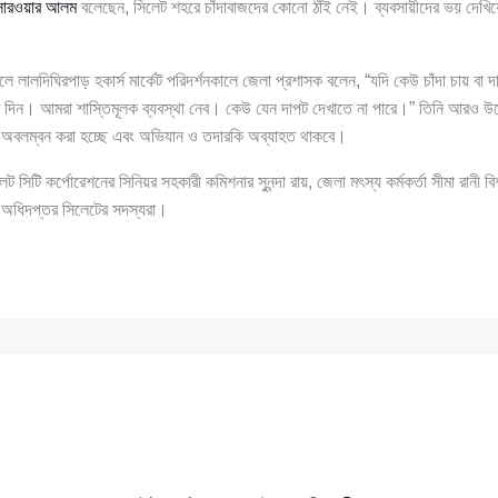
সারওয়ার আলম
বলেছেন, সিলেট শহরে চাঁদাবাজদের কোনো ঠাঁই নেই। ব্যবসায়ীদের ভয় দেখিয়ে 
ে লালদিঘিরপাড় হকার্স মার্কেট পরিদর্শনকালে জেলা প্রশাসক বলেন, “যদি কেউ চাঁদা চায় বা দ
িন। আমরা শাস্তিমূলক ব্যবস্থা নেব। কেউ যেন দাপট দেখাতে না পারে।” তিনি আরও উল্
তি অবলম্বন করা হচ্ছে এবং অভিযান ও তদারকি অব্যাহত থাকবে।
 সিটি কর্পোরেশনের সিনিয়র সহকারী কমিশনার সুনন্দা রায়, জেলা মৎস্য কর্মকর্তা সীমা রানী বিশ
 অধিদপ্তর সিলেটের সদস্যরা।