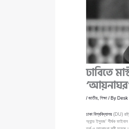
ঢাবিতে মাস
‘আয়নাঘর’ 
/
জাতীয়
,
শিক্ষা
/ By
Desk 
ঢাকা বিশ্ববিদ্যালয়
(DU) রাষ্ট্র
অ্যান্ড ইস্যুজ’ শীর্ষক ফাইনাল
তর্ক ও আলোচনা সৃষ্টি হয়েছে