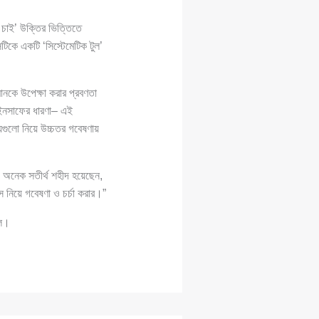
 চাই’ উক্তির ভিত্তিতে
টিকে একটি ‘সিস্টেমেটিক টুল’
মানকে উপেক্ষা করার প্রবণতা
য ইনসাফের ধারণা– এই
ষয়গুলো নিয়ে উচ্চতর গবেষণায়
। অনেক সতীর্থ শহীদ হয়েছেন,
নিয়ে গবেষণা ও চর্চা করার।”
িল।