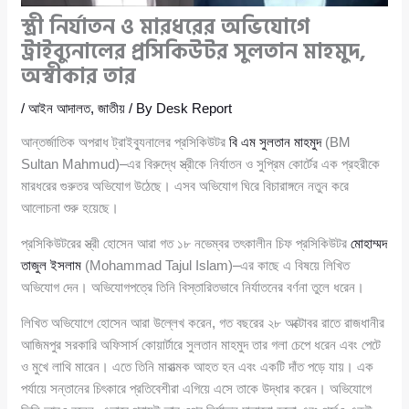
স্ত্রী নির্যাতন ও মারধরের অভিযোগে
ট্রাইব্যুনালের প্রসিকিউটর সুলতান মাহমুদ,
অস্বীকার তার
/
আইন আদালত
,
জাতীয়
/ By
Desk Report
আন্তর্জাতিক অপরাধ ট্রাইব্যুনালের প্রসিকিউটর
বি এম সুলতান মাহমুদ
(BM
Sultan Mahmud)–এর বিরুদ্ধে স্ত্রীকে নির্যাতন ও সুপ্রিম কোর্টের এক প্রহরীকে
মারধরের গুরুতর অভিযোগ উঠেছে। এসব অভিযোগ ঘিরে বিচারাঙ্গনে নতুন করে
আলোচনা শুরু হয়েছে।
প্রসিকিউটরের স্ত্রী হোসেন আরা গত ১৮ নভেম্বর তৎকালীন চিফ প্রসিকিউটর
মোহাম্মদ
তাজুল ইসলাম
(Mohammad Tajul Islam)–এর কাছে এ বিষয়ে লিখিত
অভিযোগ দেন। অভিযোগপত্রে তিনি বিস্তারিতভাবে নির্যাতনের বর্ণনা তুলে ধরেন।
লিখিত অভিযোগে হোসেন আরা উল্লেখ করেন, গত বছরের ২৮ অক্টোবর রাতে রাজধানীর
আজিমপুর সরকারি অফিসার্স কোয়ার্টারে সুলতান মাহমুদ তার গলা চেপে ধরেন এবং পেটে
ও মুখে লাথি মারেন। এতে তিনি মারাত্মক আহত হন এবং একটি দাঁত পড়ে যায়। এক
পর্যায়ে সন্তানের চিৎকারে প্রতিবেশীরা এগিয়ে এসে তাকে উদ্ধার করেন। অভিযোগে