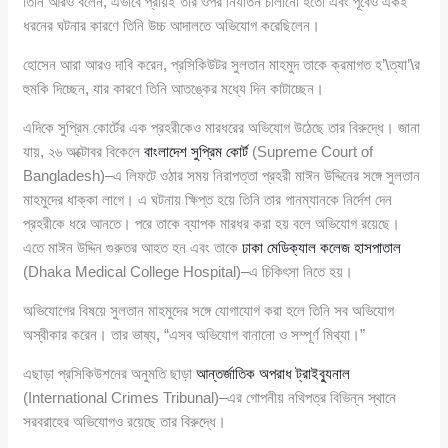
তিনি আরও বলেন, এভাবে প্রায়ই তার ওপর নির্যাতন চালানো হতো এবং পূর্বেও একই
ধরনের ঘটনার কারণে তিনি উচ্চ আদালতে অভিযোগ করেছিলেন।
হোসেন আরা আরও দাবি করেন, প্রসিকিউটর সুলতান মাহমুদ তাকে ক্রমাগত হ’\ত্যা’\র
হুমকি দিচ্ছেন, যার কারণে তিনি আতঙ্কের মধ্যে দিন কাটাচ্ছেন।
এদিকে সুপ্রিম কোর্টের এক প্রহরীকেও মারধরের অভিযোগ উঠেছে তার বিরুদ্ধে। জানা
যায়, ২৬ অক্টোবর বিকেলে
বাংলাদেশ সুপ্রিম কোর্ট
(Supreme Court of
Bangladesh)–এ লিফটে ওঠার সময় নিরাপত্তা প্রহরী মাঈন উদ্দিনের সঙ্গে সুলতান
মাহমুদের ধাক্কা লাগে। এ ঘটনায় ক্ষিপ্ত হয়ে তিনি তার গানম্যানকে নির্দেশ দেন
প্রহরীকে ধরে আনতে। পরে তাকে ব্যাপক মারধর করা হয় বলে অভিযোগ রয়েছে।
এতে মাঈন উদ্দিন গুরুতর আহত হন এবং তাকে
ঢাকা মেডিক্যাল কলেজ হাসপাতাল
(Dhaka Medical College Hospital)–এ চিকিৎসা নিতে হয়।
অভিযোগের বিষয়ে সুলতান মাহমুদের সঙ্গে যোগাযোগ করা হলে তিনি সব অভিযোগ
অস্বীকার করেন। তার ভাষ্য, “এসব অভিযোগ বানানো ও সম্পূর্ণ মিথ্যা।”
এছাড়া প্রসিকিউশনের অনুমতি ছাড়া
আন্তর্জাতিক অপরাধ ট্রাইব্যুনাল
(International Crimes Tribunal)–এর গোপনীয় নথিপত্র বিভিন্ন স্থানে
সরবরাহের অভিযোগও রয়েছে তার বিরুদ্ধে।