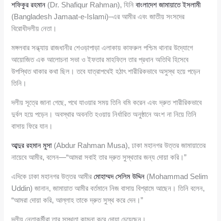
শফিকুর রহমান
(Dr. Shafiqur Rahman), যিনি
বাংলাদেশ জামায়াতে ইসলামী
(Bangladesh Jamaat-e-Islami)–এর আমীর এবং জাতীয় সংসদের
বিরোধীদলীয় নেতা।
মঙ্গলবার সন্ধ্যায় রাজধানীর শেওড়াপাড়া এলাকায় কাফরুল পশ্চিম থানার উদ্যোগে
আয়োজিত এক আলোচনা সভা ও ইফতার মাহফিলে তার প্রধান অতিথি হিসেবে
উপস্থিত থাকার কথা ছিল। তবে যাত্রাপথেই হঠাৎ শারীরিকভাবে অসুস্থ হয়ে পড়েন
তিনি।
দলীয় সূত্রে জানা গেছে, পথে যাওয়ার সময় তিনি বমি করেন এবং দ্রুত শারীরিকভাবে
দুর্বল হয়ে পড়েন। অবস্থার অবনতি হওয়ায় নির্ধারিত অনুষ্ঠানে অংশ না নিয়ে তিনি
বাসায় ফিরে যান।
আব্দুর রহমান মুসা
(Abdur Rahman Musa), ঢাকা মহানগর উত্তর জামায়াতের
নায়েবে আমীর, বলেন—“আমরা সবাই তার দ্রুত সুস্থতার জন্য দোয়া করি।”
এদিকে ঢাকা মহানগর উত্তর আমীর
মোহাম্মদ সেলিম উদ্দিন
(Mohammad Selim
Uddin) জানান, জামায়াত আমীর বর্তমানে নিজ বাসায় বিশ্রামে আছেন। তিনি বলেন,
“আমরা দোয়া করি, আল্লাহ তাকে দ্রুত সুস্থ করে দেন।”
দলীয় নেতাকর্মীরা তার সুস্থতা কামনা করে দোয়া চেয়েছেন।