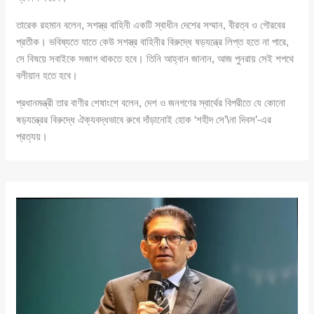
তারেক রহমান বলেন, সশস্ত্র বাহিনী একটি স্বাধীন দেশের সম্মান, বীরত্ব ও গৌরবের
প্রতীক। ভবিষ্যতে যাতে কেউ সশস্ত্র বাহিনীর বিরুদ্ধে ষড়যন্ত্রে লিপ্ত হতে না পারে,
সে বিষয়ে সবাইকে সজাগ থাকতে হবে। তিনি আহ্বান জানান, আজ পুনরায় সেই শপথে
বলীয়ান হতে হবে।
প্রধানমন্ত্রী তার বাণীর শেষাংশে বলেন, দেশ ও জনগণের স্বার্থের বিপরীতে যে কোনো
ষড়যন্ত্রের বিরুদ্ধে ঐক্যবদ্ধভাবে রুখে দাঁড়ানোই হোক ‘শহীদ সে’\না দিবস’-এর
প্রত্যয়।