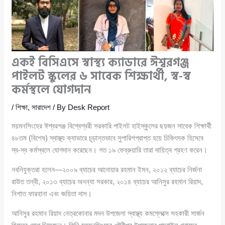
একই বিসিএসে স্বাস্থ্য ক্যাডারে ঈশ্বরগঞ্জ
পাইলট স্কুলের ৬ সাবেক শিক্ষার্থী, স্ব-স্ব
কর্মস্থলে যোগদান
/
শিক্ষা
,
সারাদেশ
/ By
Desk Report
ময়মনসিংহের ঈশ্বরগঞ্জ বিশ্বেশ্বরী সরকারি পাইলট হাইস্কুলের ছয়জন সাবেক শিক্ষার্থী
৪৮তম (বিশেষ) স্বাস্থ্য ক্যাডারে চূড়ান্তভাবে সুপারিশপ্রাপ্ত হয়ে চিকিৎসক হিসেবে
স্ব-স্ব কর্মস্থলে যোগদান করেছেন। গত ১৯ ফেব্রুয়ারি তারা দায়িত্ব গ্রহণ করেন।
নবনিযুক্তরা হলেন—২০০৯ ব্যাচের আনোয়ার রহমান ইমন, ২০১২ ব্যাচের নির্জনা
রাউত তন্বী, ২০১৩ ব্যাচের অনন্যা সরকার, ২০১৪ ব্যাচের আনিসুর রহমান রিয়াদ,
নিশাত ফারহানা এবং জয়িতা দাস।
আনিসুর রহমান রিয়াদ নেত্রকোনার মদন উপজেলা স্বাস্থ্য কমপ্লেক্সে সহকারী সার্জন