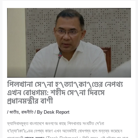
পিলখানা সে’\না হ’\ত্যা’\কা’\ণ্ডের নেপথ্য
এখন বোধগম্য: শহীদ সে’\না দিবসে
প্রধানমন্ত্রীর বাণী
/
জাতীয়
,
রাজনীতি
/ By
Desk Report
ফ্যাসিবাদমুক্ত বাংলাদেশে জনগণের কাছে পিলখানায় সংঘটিত সে’\না
হ’\ত্যা’\কা’\ণ্ডের নেপথ্য কারণ এখন অনেকটাই বোধগম্য বলে মন্তব্য করেছেন