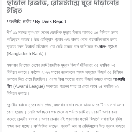
ছাড়াল রিজার্ভ, রেমিট্যান্সে ঘুরে দাঁড়ানোর
ইঙ্গিত
/
অর্থনীতি
,
জাতীয়
/ By
Desk Report
দীর্ঘ ৩৯ মাসের ব্যবধানে দেশের বৈদেশিক মুদ্রার রিজার্ভ আবারও ৩৫ বিলিয়ন ডলার
অতিক্রম করেছে। উচ্চ রেমিট্যান্স প্রবাহ এবং বাজার থেকে ধারাবাহিকভাবে ডলার
ক্রয়ের ফলে রিজার্ভে ইতিবাচক ধারা তৈরি হয়েছে বলে জানিয়েছে
বাংলাদেশ ব্যাংক
(Bangladesh Bank)।
মঙ্গলবার দিনশেষে দেশের মোট বৈদেশিক মুদ্রার রিজার্ভ দাঁড়িয়েছে ৩৫ দশমিক ০৫
বিলিয়ন ডলারে। সর্বশেষ ২০২২ সালের নভেম্বরের প্রথম সপ্তাহে রিজার্ভ ৩৫ বিলিয়ন
ডলারের নিচে নেমে গিয়েছিল। এরপর টানা পতনের ধারায় রিজার্ভ কমতে কমতে
আওয়ামী
লীগ
(Awami League) সরকারের পতনের সময় তা নেমে আসে ২৫ দশমিক ৯২
বিলিয়ন ডলারে।
কেন্দ্রীয় ব্যাংক সূত্রে জানা গেছে, মঙ্গলবার বাজার থেকে আরও ৮ কোটি ৭০ লাখ ডলার
কেনা হয়েছে। চলতি অর্থবছরের শুরু থেকে এ পর্যন্ত মোট ৫৪৭ কোটি ডলার ক্রয়
করেছে কেন্দ্রীয় ব্যাংক। ডলার কেনার এই প্রবণতার ফলেই রিজার্ভে ধারাবাহিক বৃদ্ধি
লক্ষ্য করা যাচ্ছে। সংশ্লিষ্টরা বলছেন, প্রবাসী আয় বা রেমিট্যান্সের উচ্চ প্রবাহ বাজারে