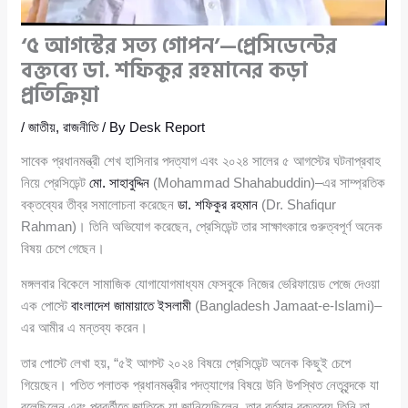
‘৫ আগস্টের সত্য গোপন’—প্রেসিডেন্টের
বক্তব্যে ডা. শফিকুর রহমানের কড়া
প্রতিক্রিয়া
/
জাতীয়
,
রাজনীতি
/ By
Desk Report
সাবেক প্রধানমন্ত্রী শেখ হাসিনার পদত্যাগ এবং ২০২৪ সালের ৫ আগস্টের ঘটনাপ্রবাহ
নিয়ে প্রেসিডেন্ট
মো. সাহাবুদ্দিন
(Mohammad Shahabuddin)–এর সাম্প্রতিক
বক্তব্যের তীব্র সমালোচনা করেছেন
ডা. শফিকুর রহমান
(Dr. Shafiqur
Rahman)। তিনি অভিযোগ করেছেন, প্রেসিডেন্ট তার সাক্ষাৎকারে গুরুত্বপূর্ণ অনেক
বিষয় চেপে গেছেন।
মঙ্গলবার বিকেলে সামাজিক যোগাযোগমাধ্যম ফেসবুকে নিজের ভেরিফায়েড পেজে দেওয়া
এক পোস্টে
বাংলাদেশ জামায়াতে ইসলামী
(Bangladesh Jamaat-e-Islami)–
এর আমীর এ মন্তব্য করেন।
তার পোস্টে লেখা হয়, “৫ই আগস্ট ২০২৪ বিষয়ে প্রেসিডেন্ট অনেক কিছুই চেপে
গিয়েছেন। পতিত পলাতক প্রধানমন্ত্রীর পদত্যাগের বিষয়ে উনি উপস্থিত নেতৃবৃন্দকে যা
বলেছিলেন এবং পরবর্তীতে জাতিকে যা জানিয়েছিলেন, তার বর্তমান বক্তব্যে তিনি তা