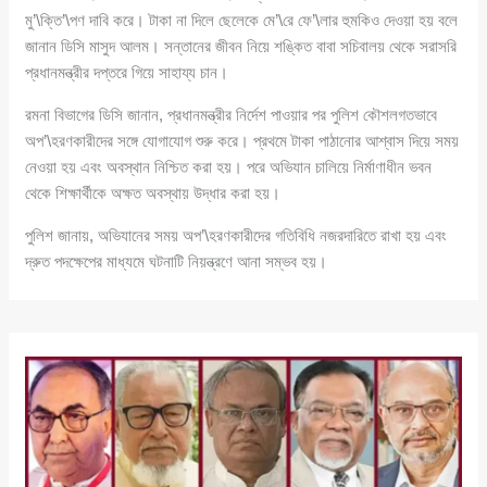
মু’\ক্তি’\পণ দাবি করে। টাকা না দিলে ছেলেকে মে’\রে ফে’\লার হুমকিও দেওয়া হয় বলে
জানান ডিসি মাসুদ আলম। সন্তানের জীবন নিয়ে শঙ্কিত বাবা সচিবালয় থেকে সরাসরি
প্রধানমন্ত্রীর দপ্তরে গিয়ে সাহায্য চান।
রমনা বিভাগের ডিসি জানান, প্রধানমন্ত্রীর নির্দেশ পাওয়ার পর পুলিশ কৌশলগতভাবে
অপ’\হরণকারীদের সঙ্গে যোগাযোগ শুরু করে। প্রথমে টাকা পাঠানোর আশ্বাস দিয়ে সময়
নেওয়া হয় এবং অবস্থান নিশ্চিত করা হয়। পরে অভিযান চালিয়ে নির্মাণাধীন ভবন
থেকে শিক্ষার্থীকে অক্ষত অবস্থায় উদ্ধার করা হয়।
পুলিশ জানায়, অভিযানের সময় অপ’\হরণকারীদের গতিবিধি নজরদারিতে রাখা হয় এবং
দ্রুত পদক্ষেপের মাধ্যমে ঘটনাটি নিয়ন্ত্রণে আনা সম্ভব হয়।