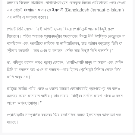
মঙ্গলবার বিকেলে সামাজিক যোগাযোগমাধ্যম ফেসবুকে নিজের ভেরিফায়েড পেজে দেওয়া
এক পোস্টে
বাংলাদেশ জামায়াতে ইসলামী
(Bangladesh Jamaat-e-Islami)–
এর আমীর এ মন্তব্য করেন।
পোস্টে তিনি লেখেন, “৫ই আগস্ট ২০২৪ বিষয়ে প্রেসিডেন্ট অনেক কিছুই চেপে
গিয়েছেন। পতিত পলাতক প্রধানমন্ত্রীর পদত্যাগের বিষয়ে উনি উপস্থিত নেতৃবৃন্দকে যা
বলেছিলেন এবং পরবর্তীতে জাতিকে যা জানিয়েছিলেন, তার বর্তমান বক্তব্যে তিনি তা
স্বীকার করেননি। আর এখন যা বলছেন, সেদিন তার কিছুই তিনি বলেননি।”
ডা. শফিকুর রহমান আরও প্রশ্ন তোলেন, “কোটি-কোটি মানুষ যা শুনলো এবং সেদিন
তিনি যা বললেন আর এখন যা বলছেন—তার হিসেব প্রেসিডেন্ট মিলিয়ে দেবেন কি?
জাতি অবুঝ নয়।”
রাষ্ট্রের সর্বোচ্চ পর্যায় থেকে এ ধরনের আচরণ কোনোভাবেই গ্রহণযোগ্য নয় বলেও
মন্তব্য করেন জামায়াত আমীর। তার ভাষায়, “রাষ্ট্রের সর্বোচ্চ জায়গা থেকে এ রকম
আচরণ অগ্রহণযোগ্য।”
প্রেসিডেন্টের সাম্প্রতিক বক্তব্য ঘিরে রাজনৈতিক অঙ্গনে ইতোমধ্যে আলোচনা শুরু
হয়েছে।