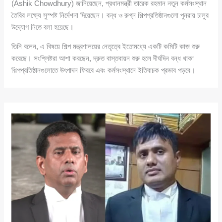
(Ashik Chowdhury) জানিয়েছেন, প্রধানমন্ত্রী তারেক রহমান নতুন কর্মসংস্থান
তৈরির লক্ষ্যে সুস্পষ্ট নির্দেশনা দিয়েছেন। বন্ধ ও রুগ্ন শিল্পপ্রতিষ্ঠানগুলো পুনরায় চালুর
উদ্যোগ নিতে বলা হয়েছে।
তিনি বলেন, এ বিষয়ে শিল্প মন্ত্রণালয়ের নেতৃত্বে ইতোমধ্যে একটি কমিটি কাজ শুরু
করেছে। সংশ্লিষ্টরা আশা করছেন, দ্রুত বাস্তবায়ন শুরু হলে দীর্ঘদিন বন্ধ থাকা
শিল্পপ্রতিষ্ঠানগুলোতে উৎপাদন ফিরবে এবং কর্মসংস্থানে ইতিবাচক প্রভাব পড়বে।