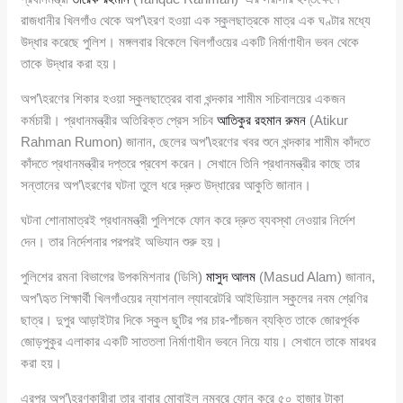
রাজধানীর খিলগাঁও থেকে অপ’\হরণ হওয়া এক স্কুলছাত্রকে মাত্র এক ঘণ্টার মধ্যে
উদ্ধার করেছে পুলিশ। মঙ্গলবার বিকেলে খিলগাঁওয়ের একটি নির্মাণাধীন ভবন থেকে
তাকে উদ্ধার করা হয়।
অপ’\হরণের শিকার হওয়া স্কুলছাত্রের বাবা খন্দকার শামীম সচিবালয়ের একজন
কর্মচারী। প্রধানমন্ত্রীর অতিরিক্ত প্রেস সচিব
আতিকুর রহমান রুমন
(Atikur
Rahman Rumon) জানান, ছেলের অপ’\হরণের খবর শুনে খন্দকার শামীম কাঁদতে
কাঁদতে প্রধানমন্ত্রীর দপ্তরে প্রবেশ করেন। সেখানে তিনি প্রধানমন্ত্রীর কাছে তার
সন্তানের অপ’\হরণের ঘটনা তুলে ধরে দ্রুত উদ্ধারের আকুতি জানান।
ঘটনা শোনামাত্রই প্রধানমন্ত্রী পুলিশকে ফোন করে দ্রুত ব্যবস্থা নেওয়ার নির্দেশ
দেন। তার নির্দেশনার পরপরই অভিযান শুরু হয়।
পুলিশের রমনা বিভাগের উপকমিশনার (ডিসি)
মাসুদ আলম
(Masud Alam) জানান,
অপ’\হৃত শিক্ষার্থী খিলগাঁওয়ের ন্যাশনাল ল্যাবরেটরি আইডিয়াল স্কুলের নবম শ্রেণির
ছাত্র। দুপুর আড়াইটার দিকে স্কুল ছুটির পর চার-পাঁচজন ব্যক্তি তাকে জোরপূর্বক
জোড়পুকুর এলাকার একটি সাততলা নির্মাণাধীন ভবনে নিয়ে যায়। সেখানে তাকে মারধর
করা হয়।
এরপর অপ’\হরণকারীরা তার বাবার মোবাইল নম্বরে ফোন করে ৫০ হাজার টাকা