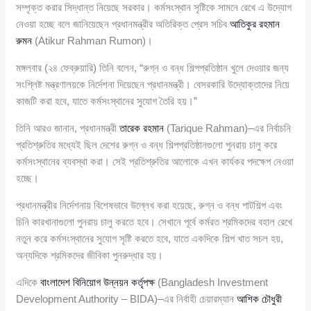
সম্পৃক্ত করার সিদ্ধান্ত নিয়েছে সরকার। কর্মসংস্থান সৃষ্টিকে সামনে রেখে এ উদ্যোগ
নেওয়া হচ্ছে বলে জানিয়েছেন প্রধানমন্ত্রীর অতিরিক্ত প্রেস সচিব
আতিকুর রহমান
রুমন
(Atikur Rahman Rumon)।
মঙ্গলবার (২৪ ফেব্রুয়ারি) তিনি বলেন, “রুগ্ন ও বন্ধ শিল্পপ্রতিষ্ঠান খুলে দেওয়ার জন্য
সংশ্লিষ্ট মন্ত্রণালয়কে নির্দেশনা দিয়েছেন প্রধানমন্ত্রী। বেসরকারি উদ্যোক্তাদের নিয়ে
কাজটি করা হবে, যাতে কর্মসংস্থানের সুযোগ তৈরি হয়।”
তিনি আরও জানান, প্রধানমন্ত্রী
তারেক রহমান
(Tarique Rahman)–এর নির্বাচনি
প্রতিশ্রুতির মধ্যেই ছিল দেশের রুগ্ন ও বন্ধ শিল্পপ্রতিষ্ঠানগুলো পুনরায় চালু করে
কর্মসংস্থানের ব্যবস্থা করা। সেই প্রতিশ্রুতির আলোকে এখন কার্যকর পদক্ষেপ নেওয়া
হচ্ছে।
প্রধানমন্ত্রীর নির্দেশনায় বিশেষভাবে উল্লেখ করা হয়েছে, রুগ্ন ও বন্ধ পাটশিল্প এবং
চিনি কারখানাগুলো পুনরায় চালু করতে হবে। সেখানে পূর্বে কর্মরত শ্রমিকদের বহাল রেখে
নতুন করে কর্মসংস্থানের সুযোগ সৃষ্টি করতে হবে, যাতে একদিকে শিল্প খাত সচল হয়,
অন্যদিকে শ্রমিকদের জীবিকা পুনরুদ্ধার হয়।
এদিকে
বাংলাদেশ বিনিয়োগ উন্নয়ন কর্তৃপক্ষ
(Bangladesh Investment
Development Authority – BIDA)–এর নির্বাহী চেয়ারম্যান
আশিক চৌধুরী