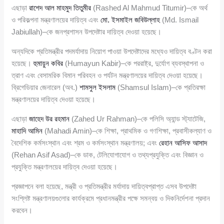
এছাড়া
রাশেদ আল মাহমুদ তিতুমীর
(Rashed Al Mahmud Titumir)–কে অর্থ
ও পরিকল্পনা মন্ত্রণালয়ের দায়িত্ব এবং
মো. ইসমাইল জবিউল্লাহ
(Md. Ismail
Jabiullah)–কে জনপ্রশাসন উপদেষ্টার দায়িত্ব দেওয়া হয়েছে।
অন্যদিকে প্রতিমন্ত্রীর পদমর্যাদায় নিয়োগ পাওয়া উপদেষ্টাদের মধ্যেও দায়িত্ব বণ্টন করা
হয়েছে।
হুমায়ুন কবির
(Humayun Kabir)–কে পররাষ্ট্র, দুর্যোগ ব্যবস্থাপনা ও
ত্রাণ এবং বেসামরিক বিমান পরিবহন ও পর্যটন মন্ত্রণালয়ের দায়িত্ব দেওয়া হয়েছে।
ব্রিগেডিয়ার জেনারেল (অব.)
শামসুল ইসলাম
(Shamsul Islam)–কে প্রতিরক্ষা
মন্ত্রণালয়ের দায়িত্ব দেওয়া হয়েছে।
এছাড়া
জাহেদ উর রহমান
(Zahed Ur Rahman)–কে পলিসি অ্যান্ড স্ট্যাটেজি,
মাহাদি আমিন
(Mahadi Amin)–কে শিক্ষা, প্রাথমিক ও গণশিক্ষা, প্রবাসীকল্যাণ ও
বৈদেশিক কর্মসংস্থান এবং শ্রম ও কর্মসংস্থান মন্ত্রণালয়; এবং
রেহান আসিফ আসাদ
(Rehan Asif Asad)–কে ডাক, টেলিযোগাযোগ ও তথ্যপ্রযুক্তি এবং বিজ্ঞান ও
প্রযুক্তি মন্ত্রণালয়ের দায়িত্ব দেওয়া হয়েছে।
প্রজ্ঞাপনে বলা হয়েছে, মন্ত্রী ও প্রতিমন্ত্রীর মর্যাদায় দায়িত্বপ্রাপ্ত এসব উপদেষ্টা
সংশ্লিষ্ট মন্ত্রণালয়গুলোর কার্যক্রমে প্রধানমন্ত্রীর পক্ষে সমন্বয় ও দিকনির্দেশনা প্রদান
করবেন।