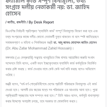
ফ্যামিলি কার্ড সম্পূর্ণ বিনামূল্যে, তথ্য
সংগ্রহে দলীয় নেতাকর্মী নয়: ডা. জাহিদ
হোসেন
/
জাতীয়
,
রাজনীতি
/ By
Desk Report
বিএনপির নির্বাচনী প্রতিশ্রুত ‘ফ্যামিলি কার্ড’ সম্পূর্ণ বিনামূল্যে বিতরণ করা হবে এবং
তথ্য সংগ্রহের কাজে দলীয় কোনো নেতাকর্মী যুক্ত থাকবেন না বলে স্পষ্ট জানিয়েছেন
সমাজকল্যাণ ও মহিলা ও শিশুবিষয়ক মন্ত্রী
ডা. আবু জাফর মোহাম্মদ জাহিদ হোসেন
(Dr. Abu Zafar Mohammad Zahid Hossain)।
মঙ্গলবার (২৪ ফেব্রুয়ারি) সন্ধ্যায় ধানমন্ডিতে নিজ বাসায় আয়োজিত জরুরি সংবাদ
সম্মেলনে তিনি বলেন, একটি মহল ইচ্ছাকৃতভাবে ফ্যামিলি কার্ড কর্মসূচিকে বিতর্কিত
করার চেষ্টা করছে। কার্ড দেওয়ার নামে কেউ কেউ অর্থ দাবি করছে বলেও অভিযোগ
ওঠেছে।
মন্ত্রী বলেন, “ধর্ম-বর্ণ-গোত্রনির্বিশেষে দেশের প্রতিটি পরিবারকে বিনামূল্যে এই কার্ড
দেওয়া হবে। আগামী চার বছরের মধ্যে সব পরিবারকে এর আওতায় আনা হবে। পুরো
প্রক্রিয়াটি স্বচ্ছতার সঙ্গে সম্পন্ন করা হবে।” তিনি আরও বলেন, কর্মসূচি বাধাগ্রস্ত
করার উদ্দেশ্যে অপচেষ্টা চলছে, তবে সরকার তা মোকাবিলা করবে।