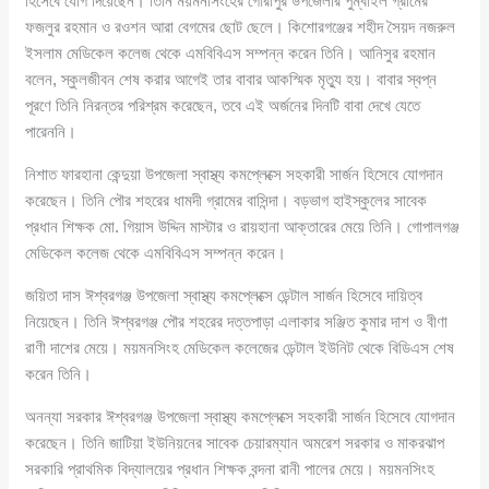
হিসেবে যোগ দিয়েছেন। তিনি ময়মনসিংহের গৌরীপুর উপজেলার পুম্বাইল গ্রামের
ফজলুর রহমান ও রওশন আরা বেগমের ছোট ছেলে। কিশোরগঞ্জের শহীদ সৈয়দ নজরুল
ইসলাম মেডিকেল কলেজ থেকে এমবিবিএস সম্পন্ন করেন তিনি। আনিসুর রহমান
বলেন, স্কুলজীবন শেষ করার আগেই তার বাবার আকস্মিক মৃত্যু হয়। বাবার স্বপ্ন
পূরণে তিনি নিরন্তর পরিশ্রম করেছেন, তবে এই অর্জনের দিনটি বাবা দেখে যেতে
পারেননি।
নিশাত ফারহানা কেন্দুয়া উপজেলা স্বাস্থ্য কমপ্লেক্সে সহকারী সার্জন হিসেবে যোগদান
করেছেন। তিনি পৌর শহরের ধামদী গ্রামের বাসিন্দা। বড়ভাগ হাইস্কুলের সাবেক
প্রধান শিক্ষক মো. গিয়াস উদ্দিন মাস্টার ও রায়হানা আক্তারের মেয়ে তিনি। গোপালগঞ্জ
মেডিকেল কলেজ থেকে এমবিবিএস সম্পন্ন করেন।
জয়িতা দাস ঈশ্বরগঞ্জ উপজেলা স্বাস্থ্য কমপ্লেক্সে ডেন্টাল সার্জন হিসেবে দায়িত্ব
নিয়েছেন। তিনি ঈশ্বরগঞ্জ পৌর শহরের দত্তপাড়া এলাকার সঞ্জিত কুমার দাশ ও বীণা
রাণী দাশের মেয়ে। ময়মনসিংহ মেডিকেল কলেজের ডেন্টাল ইউনিট থেকে বিডিএস শেষ
করেন তিনি।
অনন্যা সরকার ঈশ্বরগঞ্জ উপজেলা স্বাস্থ্য কমপ্লেক্সে সহকারী সার্জন হিসেবে যোগদান
করেছেন। তিনি জাটিয়া ইউনিয়নের সাবেক চেয়ারম্যান অমরেশ সরকার ও মাকরঝাপ
সরকারি প্রাথমিক বিদ্যালয়ের প্রধান শিক্ষক বন্দনা রানী পালের মেয়ে। ময়মনসিংহ