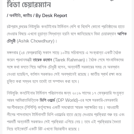
বিডা চেয়ারম্যান
/
অর্থনীতি
,
জাতীয়
/ By
Desk Report
চট্টগ্রাম বন্দরের নিউমুরিং কনটেইনার টার্মিনাল দেশি বা বিদেশি কোনো প্রতিষ্ঠানের হাতে
দেওয়ার বিষয়ে এখনো চূড়ান্ত সিদ্ধান্ত হয়নি বলে জানিয়েছেন বিডা চেয়ারম্যান
আশিক
চৌধুরী
(Ashik Chowdhury)।
মঙ্গলবার (২৪ ফেব্রুয়ারি) সকাল সাড়ে ১০টায় সচিবালয়ে এ সংক্রান্ত একটি বৈঠক
করেন প্রধানমন্ত্রী
তারেক রহমান
(Tarek Rahman)। বৈঠক শেষে সাংবাদিকদের
সঙ্গে কথা বলতে গিয়ে আশিক চৌধুরী বলেন, অন্তর্বর্তী সরকারের সময় যে অবস্থান
নেওয়া হয়েছিল, বর্তমান সরকারও সেই অবস্থানেই রয়েছে। জাতীয় স্বার্থ রক্ষা করে
চুক্তি করা সম্ভব হলে তবেই তা সম্পাদন করা হবে।
নিউমুরিং কনটেইনার টার্মিনাল পরিচালনার জন্য ২০১৯ সালের ১৭ ফেব্রুয়ারি সংযুক্ত
আরব আমিরাতভিত্তিক
ডিপি ওয়ার্ল্ড
(DP World)-এর সঙ্গে সরকারি-বেসরকারি
অংশীদারত্ব (পিপিপি) কর্তৃপক্ষের একটি সমঝোতা স্মারক স্বাক্ষরিত হয়। আওয়ামী
লীগের শাসনামলে টার্মিনালটি ডিপি ওয়ার্ল্ডের হাতে ছেড়ে দেওয়ার প্রক্রিয়া শুরু হয় এবং
পরবর্তী অন্তর্বর্তী সরকারও সেই প্রক্রিয়া এগিয়ে নেয়। তবে এই প্রক্রিয়ার বৈধতা
নিয়ে হাইকোর্টে একটি রিট এখনো বিচারাধীন রয়েছে।