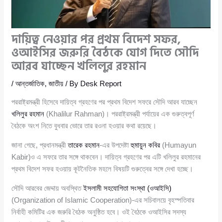
দায়িত্ব নেওয়ার পর প্রথম বিদেশ সফর,
ওআইসির জরুরি বৈঠকে যোগ দিতে সৌদি
আরব যাচ্ছেন খলিলুর রহমান
/
আন্তর্জাতিক
,
জাতীয়
/ By
Desk Report
পররাষ্ট্রমন্ত্রী হিসেবে দায়িত্ব গ্রহণের পর প্রথম বিদেশ সফরে সৌদি আরব যাচ্ছেন
খলিলুর রহমান
(Khalilur Rahman)। পররাষ্ট্রমন্ত্রী পর্যায়ের এক গুরুত্বপূর্ণ
বৈঠকে অংশ নিতে বুধবার ভোরে তার রওনা হওয়ার কথা রয়েছে।
জানা গেছে, প্রধানমন্ত্রী
তারেক রহমান
-এর উপদেষ্টা
হুমায়ুন কবির
(Humayun
Kabir)ও এ সফরে তার সঙ্গে থাকবেন। দায়িত্ব গ্রহণের পর এটি খলিলুর রহমানের
প্রথম বিদেশ সফর হওয়ায় কূটনৈতিক মহলে বিষয়টি গুরুত্বের সঙ্গে দেখা হচ্ছে।
সৌদি আরবের জেদ্দায় অবস্থিত
ইসলামী সহযোগিতা সংস্থা (ওআইসি)
(Organization of Islamic Cooperation)-এর সচিবালয়ে বৃহস্পতিবার
নির্বাহী কমিটির এক জরুরি বৈঠক অনুষ্ঠিত হবে। ওই বৈঠকে ওআইসির সদস্য