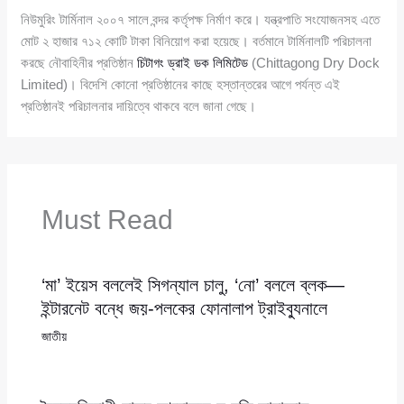
নিউমুরিং টার্মিনাল ২০০৭ সালে বন্দর কর্তৃপক্ষ নির্মাণ করে। যন্ত্রপাতি সংযোজনসহ এতে
মোট ২ হাজার ৭১২ কোটি টাকা বিনিয়োগ করা হয়েছে। বর্তমানে টার্মিনালটি পরিচালনা
করছে নৌবাহিনীর প্রতিষ্ঠান
চিটাগং ড্রাই ডক লিমিটেড
(Chittagong Dry Dock
Limited)। বিদেশি কোনো প্রতিষ্ঠানের কাছে হস্তান্তরের আগে পর্যন্ত এই
প্রতিষ্ঠানই পরিচালনার দায়িত্বে থাকবে বলে জানা গেছে।
Must Read
‘মা’ ইয়েস বললেই সিগন্যাল চালু, ‘নো’ বললে ব্লক—
ইন্টারনেট বন্ধে জয়-পলকের ফোনালাপ ট্রাইব্যুনালে
জাতীয়