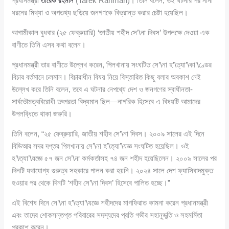
প্রধানমন্ত্রী
তারেক রহমান
(Tarek Rahman)। তিনি বলেন, ওই ঘটনার পর নানা
ধরনের মিথ্যা ও অপতথ্য ছড়িয়ে জনগণকে বিভ্রান্ত করার চেষ্টা হয়েছিল।
আগামীকাল বুধবার (২৫ ফেব্রুয়ারি) ‘জাতীয় শহীদ সে’\না দিবস’ উপলক্ষে দেওয়া এক
বাণীতে তিনি এসব কথা বলেন।
প্রধানমন্ত্রী তার বাণীতে উল্লেখ করেন, পিলখানায় সংঘটিত সে’\না হ’\ত্যা’\কা’\ণ্ডের
বিচার বর্তমানে চলমান। বিচারাধীন বিষয় নিয়ে বিস্তারিত কিছু বলার অবকাশ নেই
উল্লেখ করে তিনি বলেন, তবে এ ঘটনার নেপথ্যে দেশ ও জনগণের স্বাধীনতা-
সার্বভৌমত্ববিরোধী তৎপরতা বিদ্যমান ছিল—নাগরিক হিসেবে এ বিষয়টি আমাদের
উপলব্ধিতে থাকা জরুরি।
তিনি বলেন, “২৫ ফেব্রুয়ারি, জাতীয় শহীদ সে’\না দিবস। ২০০৯ সালের এই দিনে
বিডিআর সদর দপ্তর পিলখানায় সে’\না হ’\ত্যা’\যজ্ঞ সংঘটিত হয়েছিল। ওই
হ’\ত্যা’\যজ্ঞে ৫৭ জন সে’\না কর্মকর্তাসহ ৭৪ জন শহীদ হয়েছিলেন। ২০০৯ সালের পর
দিনটি যথাযোগ্য গুরুত্ব সহকারে পালন করা হয়নি। ২০২৪ সালে দেশ ফ্যাসিবাদমুক্ত
হওয়ার পর থেকে দিনটি ‘শহীদ সে’\না দিবস’ হিসেবে পালিত হচ্ছে।”
এই বিশেষ দিনে সে’\না হ’\ত্যা’\যজ্ঞে শহীদদের মাগফিরাত কামনা করেন প্রধানমন্ত্রী
এবং তাদের শোকসন্তপ্ত পরিবারের সদস্যদের প্রতি গভীর সহানুভূতি ও সহমর্মিতা
প্রকাশ করেন।