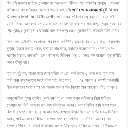
বিএনপি সরকার দায়িত্ব নেওয়ার পর গুরুত্বপূর্ণ বিভিন্ন পদে পরিবর্তন আসছে। গতকাল
সচিবালয়ে সাংবাদিকদের প্রশ্নের জবাবে অর্থমন্ত্রী
আমির খসরু মাহমুদ চৌধুরী
(Amir
Khosru Mahmud Chowdhury) বলেন, পরিবর্তন শুধু বাংলাদেশ ব্যাংকেই
হয়নি, আরও অনেক জায়গায় হচ্ছে এবং তা চলমান থাকবে। তাঁর ভাষ্য, নতুন সরকারের
প্রোগ্রাম, প্রেফারেন্স ও ভাবনার সঙ্গে সামঞ্জস্য রেখে প্রয়োজনীয় পরিবর্তন আনা হবে।
বিগত আওয়ামী লীগ সরকারের শেষ দিকে অর্থনীতির অবস্থা খারাপ হয়ে পড়ে। বৈদেশিক
মুদ্রার রিজার্ভ কমতে থাকে, ডলারের দাম বাড়ে, ব্যাংকে বাড়তে থাকে খে’\লা’\পি ঋণ।
সরকার বিদ্যুৎ, জ্বালানি তেল, গ্যাসসহ বিভিন্ন পণ্য ও সেবার দাম বাড়ালে মূল্যস্ফীতি
আরও তীব্র হয়।
ব্যাংকে লুটপাট, ঋণের নামে টাকা সরিয়ে নেওয়া, অর্থ পাচার ও জোর করে ব্যাংকের
মালিকানা হস্তান্তরের মতো ঘটনা ঘটে সেই সময়। ২০২৪ সালের ৫ আগস্ট আওয়ামী
লীগ সরকারের পতনের পর ১৪ আগস্ট গভর্নর পদে নিয়োগ পান আহসান এইচ মনসুর।
আন্তর্জাতিক মুদ্রা তহবিল (আইএমএফ)-এ কাজ করার অভিজ্ঞতা নিয়ে দায়িত্ব
নেওয়ার পর তিনি ডলারের দাম বাজারভিত্তিক করেন। ডলার বিক্রি বন্ধ করার পরও
রিজার্ভ বাড়াতে সক্ষম হন। সরকার পতনের আগে রিজার্ভ ছিল ২৫ দশমিক ৯২ বিলিয়ন
ডলার, আইএমএফের বিপিএম-৬ পদ্ধতিতে ২০ দশমিক ৪৮ বিলিয়ন ডলার। গত
মঙ্গলবার দিন শেষে রিজার্ভ দাঁড়িয়েছে ৩৫ দশমিক শূন্য ৪ বিলিয়ন ডলার, আইএমএফ