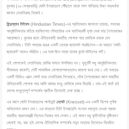
বুধবার (২৬ ফেব্রুয়ারি) মোদি ইসরায়েলে পৌঁছালে তাকে লাল গালিচায় উষ্ণ অভ্যর্থনা
জানান নেতানিয়াহু নিজেই।
হিন্দুস্তান টাইমস
(Hindustan Times)-এর প্রতিবেদনে জানানো হয়েছে, সফরের
আনুষ্ঠানিকতার বাইরে ব্যক্তিগত সৌহার্দ্যের এক ব্যতিক্রমী দৃশ্য দেখা যায় নৈশভোজের
আয়োজনে। বুধবার রাতে ঐতিহ্যবাহী ভারতীয় পোশাক পরে মোদিকে চমকে দেন
নেতানিয়াহু। তিনি পাথরের রঙের একটি নেহেরু জ্যাকেট পরেছিলেন—যা ভারতে ‘মোদি
জ্যাকেট’ নামেও পরিচিত। এর সঙ্গে ছিল লম্বা হাতার কুর্তা-স্টাইলের শার্ট।
এই পোশাকেই নেতানিয়াহু মোদির সামনে উপস্থিত হন। মুহূর্তটি শুধু আনুষ্ঠানিকতায়
সীমাবদ্ধ থাকেনি; সেটি সামাজিক যোগাযোগমাধ্যমেও জায়গা করে নেয়। ওই সময়ের
একটি ভিডিও এক্সে পোস্ট করে নেতানিয়াহু লিখেছেন, যৌথ নৈশভোজের আগে ভারতীয়
ঐতিহ্যবাহী পোশাক পরে আমি আমার বন্ধু মোদিকে চমক দিয়েছি। তার এই বার্তা দুই
দেশের বন্ধুত্বপূর্ণ সম্পর্কের প্রতীক হিসেবেই দেখা হচ্ছে।
এর আগে মোদি ইসরায়েলের পার্লামেন্ট
নেসেট
(Knesset)-এর একটি বিশেষ পূর্ণাঙ্গ
অধিবেশনে ভাষণ দেন। এর মাধ্যমে তিনি ইসরায়েলি সংসদে বক্তৃতা দেওয়া প্রথম
ভারতীয় প্রধানমন্ত্রী হিসেবে নিজের নাম লেখান। এই ভাষণ শুধু কূটনৈতিক দৃষ্টিকোণ
থেকেই নয়, বরং দুই দেশের ঐতিহাসিক সম্পর্কের নতুন অধ্যায় হিসেবেও বিবেচিত