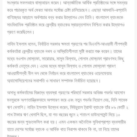
সংস্কার সফলভাবে বাস্তবায়ন করেন। আন্তর্জাতিক আর্থিক প্রতিষ্ঠানের সঙ্গে সমন্বয়
করে পাচারকৃত অর্থ ফেরত আনার সর্বোচ্চ চেষ্টা চালিয়েছেন। এছাড়া আমদানি–রপ্তানি
বাণিজ্যের আড়ালে অর্থপাচার বন্ধ করার উদ্যোগও নেন তিনি। বাংলাদেশ ব্যাংককে
সাংবিধানিক প্রতিষ্ঠান করে কেন্দ্রীয় ব্যাংকের স্বায়ত্তশাসন নিশ্চিত করার উদ্যোগও
গ্রহণ করেছিলেন।
নাহিদ ইসলাম বলেন, নির্বাচিত সরকার ক্ষমতা গ্রহণের পর বিএনপি-আওয়ামী লীগপন্থী
কর্মকর্তারা কেন্দ্রীয় ব্যাংকে দখল ও অস্থিতিশীলতা সৃষ্টি করতে শুরু করেন। তাদের
মধ্যে নওশাদ মোস্তফা, সারোয়ার, মাসুম বিল্লাহ, গোলাম মোস্তফা শ্রাবণসহ কিছু
কর্মকর্তা নেতৃত্ব দেন। এদের মধ্যে মাসুম বিল্লাহ ও গোলাম মোস্তফা শ্রাবণ
আওয়ামীপন্থী নীল দল থেকে নির্বাচন করে বাংলাদেশ ব্যাংকের ওয়েলফেয়ার
অ্যাসোসিয়েশনের সভাপতি ও সাধারণ সম্পাদক নির্বাচিত হয়েছেন।
অসাধু কর্মকর্তাদের বিরুদ্ধে ব্যবস্থা গ্রহণের পরিবর্তে সরকার অভিজ্ঞ গভর্নর আহসান
মনসুরকে অগণতান্ত্রিকভাবে অপসারণ করে এবং নতুন গভর্নর নিয়োগ দেয়, যিনি সাবেক
ঋণ খেলাপি। নাহিদ ইসলাম উল্লেখ করেন, মিউচুয়াল ট্রাস্ট ব্যাংকে তাঁর ৮৯ কোটি ২
লাখ টাকার ঋণ খেলাপি ছিল, যা গত বছরের জুনে ২ শতাংশ ডাউনপেমেন্ট দিয়ে ১০
বছরের জন্য পুনঃতফসিল করা হয়। এমন একজন অনৈতিক সুবিধাপ্রাপ্ত ব্যবসায়ীর
হাতে দেশের সর্বোচ্চ ব্যাংক ও আর্থিক খাত নিরাপদ থাকবে কি না, তা নিয়ে তাদের
উদ্বেগ।