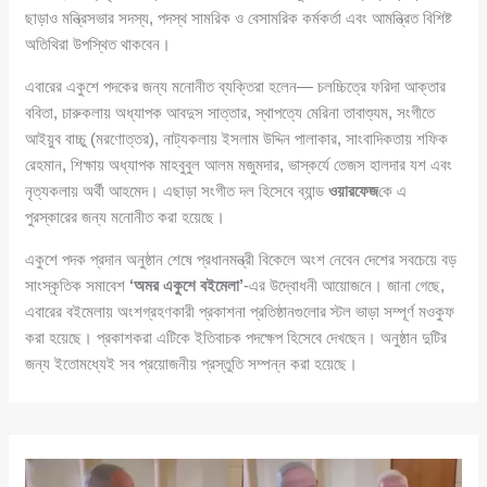
ছাড়াও মন্ত্রিসভার সদস্য, পদস্থ সামরিক ও বেসামরিক কর্মকর্তা এবং আমন্ত্রিত বিশিষ্ট
অতিথিরা উপস্থিত থাকবেন।
এবারের একুশে পদকের জন্য মনোনীত ব্যক্তিরা হলেন— চলচ্চিত্রে ফরিদা আক্তার
ববিতা, চারুকলায় অধ্যাপক আবদুস সাত্তার, স্থাপত্যে মেরিনা তাবাশ্যুম, সংগীতে
আইয়ুব বাচ্চু (মরণোত্তর), নাট্যকলায় ইসলাম উদ্দিন পালাকার, সাংবাদিকতায় শফিক
রেহমান, শিক্ষায় অধ্যাপক মাহবুবুল আলম মজুমদার, ভাস্কর্যে তেজস হালদার যশ এবং
নৃত্যকলায় অর্থী আহমেদ। এছাড়া সংগীত দল হিসেবে ব্যান্ড
ওয়ারফেজ
কে এ
পুরস্কারের জন্য মনোনীত করা হয়েছে।
একুশে পদক প্রদান অনুষ্ঠান শেষে প্রধানমন্ত্রী বিকেলে অংশ নেবেন দেশের সবচেয়ে বড়
সাংস্কৃতিক সমাবেশ
‘অমর একুশে বইমেলা’
-এর উদ্বোধনী আয়োজনে। জানা গেছে,
এবারের বইমেলায় অংশগ্রহণকারী প্রকাশনা প্রতিষ্ঠানগুলোর স্টল ভাড়া সম্পূর্ণ মওকুফ
করা হয়েছে। প্রকাশকরা এটিকে ইতিবাচক পদক্ষেপ হিসেবে দেখছেন। অনুষ্ঠান দুটির
জন্য ইতোমধ্যেই সব প্রয়োজনীয় প্রস্তুতি সম্পন্ন করা হয়েছে।