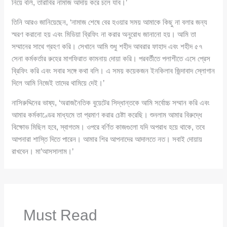
নিয়ে বলি, তারাবির নামাজ আদায় করে চলে যাব।’
তিনি আরও জানিয়েছেন, ‘নামাজ শেষে বের হওয়ার সময় আমাকে কিছু না বলার জন্য
স্মরণ করানো হয় এবং মিডিয়া ব্রিফিং না করার অনুরোধ জানানো হয়। আমি তা
সম্মানের সাথে গ্রহণ করি। সেখানে আমি শুধু শহীদ আবরার ফাহাদ এবং শহীদ ৫৭
সেনা কর্মকর্তার রুহের মাগফিরাত কামনায় দোয়া করি। পরবর্তীতে পলাশীতে এসে প্রেস
ব্রিফিং করি এবং সবার সঙ্গে কথা বলি। এ সময় কয়েকজন ইনকিলাব জিন্দাবাদ স্লোগান
দিলে আমি নিজেই তাদের থামিয়ে দেই।’
নাসিরুদ্দিনের ভাষ্য, ‘অরাজনৈতিক বুয়েটের সিদ্ধান্তকে আমি সর্বোচ্চ সম্মান করি এবং
আমার কর্মকাণ্ডের মাধ্যমে তা প্রমাণ করার চেষ্টা করেছি। শুনলাম আমার বিরুদ্ধে
বিক্ষোভ মিছিল হবে, স্বাগতম। ওপরে বর্ণিত কাজগুলো যদি অপরাধ হয়ে থাকে, তবে
আপনারা শাস্তি দিতে পারেন। আমার শির আপনাদের আদালতে নত। সবাই দোয়ায়
রাখবেন। মা’আসসালাম।’
Must Read