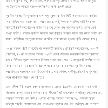
আইন-কানুনের কিছু বিষয় রয়েছে, পরিবর্তনের প্রয়োজন হতে পারে, সামনে মৌসুমি
প্রতিকূলতাও আসতে পারে—সব মিলিয়ে নানা সংকট রয়েছে।
স্থানীয় সরকার বিশ্লেষকদের মতে, শুধু প্রশাসক দিয়ে সিটি করপোরেশনের নাগরিক
সেবা নিশ্চিত করা সম্ভব নয়। কারণ মেয়র, কাউন্সিলর ও সংরক্ষিত কাউন্সিলর পদ
মিলিয়েই সিটি করপোরেশন গঠিত হয়। শুধু মেয়র পদে প্রশাসক বসিয়ে পূর্ণাঙ্গ সেবা
দেওয়া কঠিন। সাবেক স্থানীয় সরকার মন্ত্রণালয়ের সিনিয়র সচিব আবু আলম শহীদ খান
বলেন, কাউন্সিলর পদ শূন্য থাকলে নাগরিক সেবা ব্যাহত হওয়ার ঝুঁকি থেকেই যায়।
২০২৪ সালের পাঁচই আগস্টের পর অন্তর্বর্তী সরকার ১২টি সিটি করপোরেশন, ৩৩০টি
পৌরসভা, ৪৯৭টি উপজেলা পরিষদ ও ৬৪টি জেলা পরিষদের জনপ্রতিনিধিদের অপসারণ
করে। বিভিন্ন স্থানে প্রশাসক নিয়োগ দেওয়া হয়। গত ১২ ফেব্রুয়ারি জাতীয় সংসদ
নির্বাচনের পর ১৭ ফেব্রুয়ারি বিএনপি সরকার গঠন করে। পরে স্থানীয় সরকার
মন্ত্রণালয়ের প্রজ্ঞাপনে ঢাকা উত্তর-দক্ষিণ, নারায়ণগঞ্জ, গাজীপুর, সিলেট ও খুলনায়
নতুন প্রশাসক নিয়োগ দেওয়া হয়।
ঢাকা দক্ষিণ সিটি করপোরেশনের প্রশাসক হয়েছেন বিএনপির চেয়ারপারসনের উপদেষ্টা
পরিষদের সদস্য আবদুস সালাম। ঢাকা উত্তর সিটি করপোরেশনে দায়িত্ব পেয়েছেন মো.
শফিকুল ইসলাম খান মিল্টন। এছাড়া খুলনায় নজরুল ইসলাম মঞ্জু, সিলেটে আব্দুল
কাইয়ুম চৌধুরী, নারায়ণগঞ্জে মো. সাখাওয়াত হোসেন খান এবং গাজীপুরে মো. শওকত