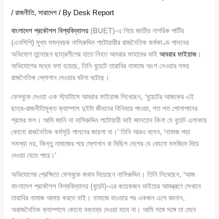
/
রাজনীতি
,
সারাদেশ
/ By
Desk Report
বাংলাদেশ প্রকৌশল বিশ্ববিদ্যালয়
(BUET)-এ গিয়ে জাতীয় নাগরিক পার্টির
(এনসিপি) মুখ্য সমন্বয়ক নাসিরুদ্দিন পাটোয়ারীর রাজনৈতিক কর্মকাণ্ড পালনের
অভিযোগ তুলেছেন ছাত্রলীগের হাতে নিহত আবরার ফাহাদের ভাই
আবরার ফাইয়াজ
।
অভিযোগের মধ্যে বলা হয়েছে, তিনি বুয়েটে তারাবির নামাজে অংশ নেওয়ার সময়
রাজনৈতিক স্লোগান দেওয়ার ঘটনা ঘটেছে।
ফেসবুকে দেওয়া এক স্ট্যাটাসে আবরার ফাইয়াজ লিখেছেন, ‘বুয়েটের আজকের এই
ছাত্র-রাজনীতিমুক্ত ক্যাম্পাস দুইটা জীবনের বিনিময়ে পাওয়া, শত শত পোলাপানের
শ্রমের ফল। আমি জানি না নাসিরুদ্দিন পাটোয়ারী ভাই জানতেন কিনা যে বুয়েট এলাকায়
কোনো রাজনৈতিক কর্মসূচি পালনের জায়গা না।’ তিনি আরও বলেন, ‘নামাজ পড়া
সমস্যা নয়, কিন্তু নামাজের পরে স্লোগান বা মিছিল দেশের যে কোনো মসজিদে দিয়ে
দেওয়া যেতে পারে।’
অভিযোগের প্রেক্ষিতে ফেসবুকে জবাব দিয়েছেন নাসিরুদ্দিন। তিনি লিখেছেন, ‘আজ
বাংলাদেশ প্রকৌশল বিশ্ববিদ্যালয় (বুয়েট)-এর কয়েকজন ভাইয়ের আমন্ত্রণে সেখানে
তারাবির নামাজ আদায় করতে যাই। নামাজে যাওয়ার পর একজন এসে জানান,
অরাজনৈতিক ক্যাম্পাসে কোনো বক্তব্য দেওয়া যাবে না। আমি সঙ্গে সঙ্গে তা মেনে