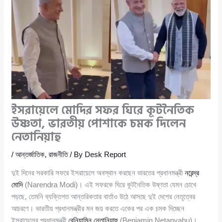
ইসরায়েলে মোদির সফর ঘিরে কূটনৈতিক
উষ্ণতা, ভারতীয় পোশাকে চমক দিলেন
নেতানিয়াহু
/
আন্তর্জাতিক
,
রাজনীতি
/ By
Desk Report
দুই দিনের সরকারি সফরে ইসরায়েলে অবস্থান করছেন ভারতের প্রধানমন্ত্রী
নরেন্দ্র
মোদি
(Narendra Modi)। এই সফরকে ঘিরে কূটনৈতিক উষ্ণতা যেমন চোখে
পড়ছে, তেমনি ব্যক্তিগত আন্তরিকতার বার্তাও উঠে আসছে দুই দেশের নেতৃত্বের
আচরণে। ভারতীয় প্রধানমন্ত্রীর মন জয় করতে একের পর এক চমক দিচ্ছেন
ইসরায়েলের প্রধানমন্ত্রী
বেনিয়ামিন নেতানিয়াহু
(Benjamin Netanyahu)।