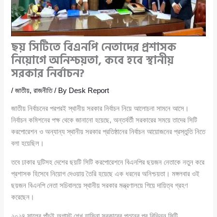
ছয় সিটিতে বিএনপি নেতাদের প্রশাসক
নিয়োগে অনিশ্চয়তা, কবে হবে স্থানীয়
সরকার নির্বাচন?
/
জাতীয়
,
রাজনীতি
/ By
Desk Report
জাতীয় নির্বাচনের পরপরই স্থানীয় সরকার নির্বাচন নিয়ে আলোচনা সামনে আসে।
নির্বাচন কমিশনের পক্ষ থেকে জানানো হয়েছে, অন্তর্বর্তী সরকারের সময়ে তাদের সিটি
করপোরেশন ও অন্যান্য স্থানীয় সরকার প্রতিষ্ঠানের নির্বাচন আয়োজনের প্রস্তুতি নিতে
বলা হয়েছিল।
তবে ঢাকার দুটিসহ দেশের ছয়টি সিটি করপোরেশনে বিএনপির ছয়জন নেতাকে নতুন করে
প্রশাসক হিসেবে নিয়োগ দেওয়ায় তৈরি হয়েছে এক ধরনের অনিশ্চয়তা। মঙ্গলবার ওই
ছয়জন বিএনপি নেতা সচিবালয়ে স্থানীয় সরকার মন্ত্রণালয়ে গিয়ে দায়িত্ব গ্রহণ
করেছেন।
২০২৪ সালের পাঁচই অগাস্ট শেখ হাসিনা সরকারের পতনের পর বিভিন্ন সিটি