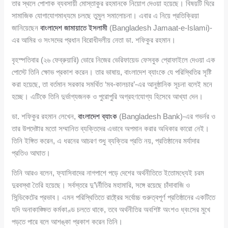
তার স্থলে পোশাক ব্যবসায়ী মোস্তাকুর রহমানকে নিয়োগ দেওয়া হয়েছে। বিষয়টি ঘিরে
সামাজিক যোগাযোগমাধ্যমে চলছে তুমুল সমালোচনা। এবার এ নিয়ে প্রতিক্রিয়া
জানিয়েছেন
বাংলাদেশ জামায়াতে ইসলামী
(Bangladesh Jamaat-e-Islami)-
এর আমির ও সংসদের প্রধান বিরোধীদলীয় নেতা ডা. শফিকুর রহমান।
বৃহস্পতিবার (২৬ ফেব্রুয়ারি) ভোরে নিজের ভেরিফায়েড ফেসবুক প্রোফাইলে দেওয়া এক
পোস্টে তিনি ক্ষোভ প্রকাশ করেন। তার ভাষায়, বাংলাদেশ ব্যাংকে যে পরিস্থিতির সৃষ্টি
করা হয়েছে, তা বর্তমান সরকার সমর্থিত ‘মব-কালচার’-এর আনুষ্ঠানিক সূচনা বলেই মনে
হচ্ছে। এটিকে তিনি দুর্ভাগ্যজনক ও পুরোপুরি অগ্রহণযোগ্য হিসেবে আখ্যা দেন।
ডা. শফিকুর রহমান লেখেন,
বাংলাদেশ ব্যাংক
(Bangladesh Bank)-এর গভর্নর ও
তার উপদেষ্টার মতো সম্মানিত ব্যক্তিদের এভাবে অপমান করার অধিকার কারো নেই।
তিনি ইঙ্গিত করেন, এ ধরনের আচরণ শুধু ব্যক্তির প্রতি নয়, প্রতিষ্ঠানের মর্যাদার
প্রতিও আঘাত।
তিনি আরও বলেন, ফ্যাসিবাদের নাগপাশে পড়ে দেশের অর্থনীতিতে ইতোমধ্যেই চরম
দুরবস্থা তৈরি হয়েছে। সর্বস্তরে দু’\র্নীতির মহামারি, সঙ্গে রয়েছে চাঁদাবাজি ও
সিন্ডিকেটের প্রভাব। এমন পরিস্থিতিতে রাষ্ট্রের সর্বোচ্চ গুরুত্বপূর্ণ প্রতিষ্ঠানের একটিতে
যদি অনাকাঙ্ক্ষিত কর্মকাণ্ড চলতে থাকে, তবে অর্থনীতির অবশিষ্ট অংশও ধ্বংসের মুখে
পড়তে পারে বলে আশঙ্কা প্রকাশ করেন তিনি।