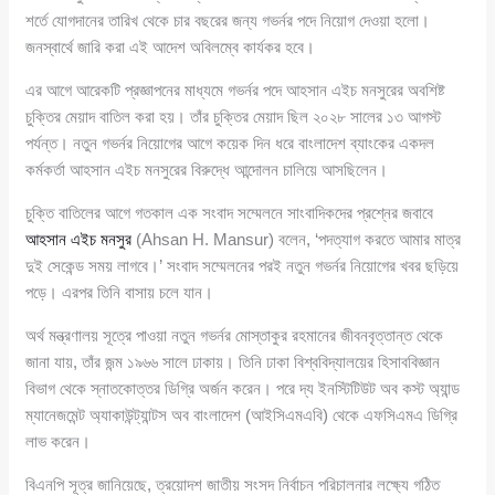
শর্তে যোগদানের তারিখ থেকে চার বছরের জন্য গভর্নর পদে নিয়োগ দেওয়া হলো।
জনস্বার্থে জারি করা এই আদেশ অবিলম্বে কার্যকর হবে।
এর আগে আরেকটি প্রজ্ঞাপনের মাধ্যমে গভর্নর পদে আহসান এইচ মনসুরের অবশিষ্ট
চুক্তির মেয়াদ বাতিল করা হয়। তাঁর চুক্তির মেয়াদ ছিল ২০২৮ সালের ১৩ আগস্ট
পর্যন্ত। নতুন গভর্নর নিয়োগের আগে কয়েক দিন ধরে বাংলাদেশ ব্যাংকের একদল
কর্মকর্তা আহসান এইচ মনসুরের বিরুদ্ধে আন্দোলন চালিয়ে আসছিলেন।
চুক্তি বাতিলের আগে গতকাল এক সংবাদ সম্মেলনে সাংবাদিকদের প্রশ্নের জবাবে
আহসান এইচ মনসুর
(Ahsan H. Mansur) বলেন, ‘পদত্যাগ করতে আমার মাত্র
দুই সেকেন্ড সময় লাগবে।’ সংবাদ সম্মেলনের পরই নতুন গভর্নর নিয়োগের খবর ছড়িয়ে
পড়ে। এরপর তিনি বাসায় চলে যান।
অর্থ মন্ত্রণালয় সূত্রে পাওয়া নতুন গভর্নর মোস্তাকুর রহমানের জীবনবৃত্তান্ত থেকে
জানা যায়, তাঁর জন্ম ১৯৬৬ সালে ঢাকায়। তিনি ঢাকা বিশ্ববিদ্যালয়ের হিসাববিজ্ঞান
বিভাগ থেকে স্নাতকোত্তর ডিগ্রি অর্জন করেন। পরে দ্য ইনস্টিটিউট অব কস্ট অ্যান্ড
ম্যানেজমেন্ট অ্যাকাউন্ট্যান্টস অব বাংলাদেশ (আইসিএমএবি) থেকে এফসিএমএ ডিগ্রি
লাভ করেন।
বিএনপি সূত্র জানিয়েছে, ত্রয়োদশ জাতীয় সংসদ নির্বাচন পরিচালনার লক্ষ্যে গঠিত