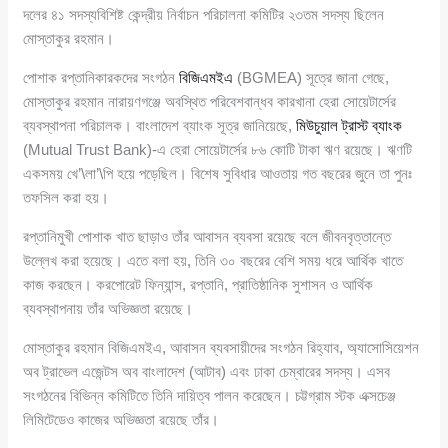
দলের ৪১ সদস্যবিশিষ্ট কেন্দ্রীয় নির্বাচন পরিচালনা কমিটির ২৩তম সদস্য ছিলেন
মোস্তাকুর রহমান।
পোশাক রপ্তানিকারকদের সংগঠন
বিজিএমইএ
(BGMEA) সূত্রে জানা গেছে,
মোস্তাকুর রহমান নারায়ণগঞ্জে অবস্থিত পরিবেশবান্ধব কারখানা হেরা সোয়েটার্সের
ব্যবস্থাপনা পরিচালক। বাংলাদেশ ব্যাংক সূত্র জানিয়েছে,
মিউচুয়াল ট্রাস্ট ব্যাংক
(Mutual Trust Bank)-এ হেরা সোয়েটার্সের ৮৬ কোটি টাকা ঋণ রয়েছে। ঋণটি
একসময় খে’\লা’\পি হয়ে পড়েছিল। বিশেষ সুবিধার আওতায় গত বছরের জুনে তা পুনঃ
তফসিল করা হয়।
রপ্তানিমুখী পোশাক খাত ছাড়াও তাঁর আবাসন ব্যবসা রয়েছে বলে জীবনবৃত্তান্তে
উল্লেখ করা হয়েছে। এতে বলা হয়, তিনি ৩০ বছরের বেশি সময় ধরে আর্থিক খাতে
কাজ করছেন। করপোরেট ফিন্যান্স, রপ্তানি, প্রাতিষ্ঠানিক সুশাসন ও আর্থিক
ব্যবস্থাপনায় তাঁর অভিজ্ঞতা রয়েছে।
মোস্তাকুর রহমান বিজিএমইএ, আবাসন ব্যবসায়ীদের সংগঠন রিহ্যাব, অ্যাসোসিয়েশন
অব ট্রাভেল এজেন্টস অব বাংলাদেশ (আটাব) এবং ঢাকা চেম্বারের সদস্য। এসব
সংগঠনের বিভিন্ন কমিটিতে তিনি দায়িত্ব পালন করেছেন। চট্টগ্রাম স্টক এক্সচেঞ্জ
লিমিটেডেও কাজের অভিজ্ঞতা রয়েছে তাঁর।