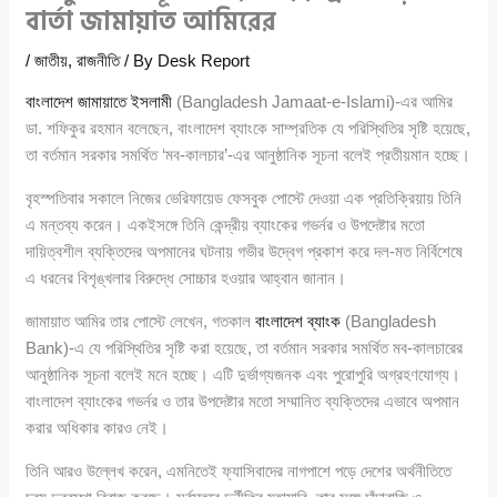
বার্তা জামায়াত আমিরের
/
জাতীয়
,
রাজনীতি
/ By
Desk Report
বাংলাদেশ জামায়াতে ইসলামী
(Bangladesh Jamaat-e-Islami)-এর আমির
ডা. শফিকুর রহমান বলেছেন, বাংলাদেশ ব্যাংকে সাম্প্রতিক যে পরিস্থিতির সৃষ্টি হয়েছে,
তা বর্তমান সরকার সমর্থিত ‘মব-কালচার’-এর আনুষ্ঠানিক সূচনা বলেই প্রতীয়মান হচ্ছে।
বৃহস্পতিবার সকালে নিজের ভেরিফায়েড ফেসবুক পোস্টে দেওয়া এক প্রতিক্রিয়ায় তিনি
এ মন্তব্য করেন। একইসঙ্গে তিনি কেন্দ্রীয় ব্যাংকের গভর্নর ও উপদেষ্টার মতো
দায়িত্বশীল ব্যক্তিদের অপমানের ঘটনায় গভীর উদ্বেগ প্রকাশ করে দল-মত নির্বিশেষে
এ ধরনের বিশৃঙ্খলার বিরুদ্ধে সোচ্চার হওয়ার আহ্বান জানান।
জামায়াত আমির তার পোস্টে লেখেন, গতকাল
বাংলাদেশ ব্যাংক
(Bangladesh
Bank)-এ যে পরিস্থিতির সৃষ্টি করা হয়েছে, তা বর্তমান সরকার সমর্থিত মব-কালচারের
আনুষ্ঠানিক সূচনা বলেই মনে হচ্ছে। এটি দুর্ভাগ্যজনক এবং পুরোপুরি অগ্রহণযোগ্য।
বাংলাদেশ ব্যাংকের গভর্নর ও তার উপদেষ্টার মতো সম্মানিত ব্যক্তিদের এভাবে অপমান
করার অধিকার কারও নেই।
তিনি আরও উল্লেখ করেন, এমনিতেই ফ্যাসিবাদের নাগপাশে পড়ে দেশের অর্থনীতিতে