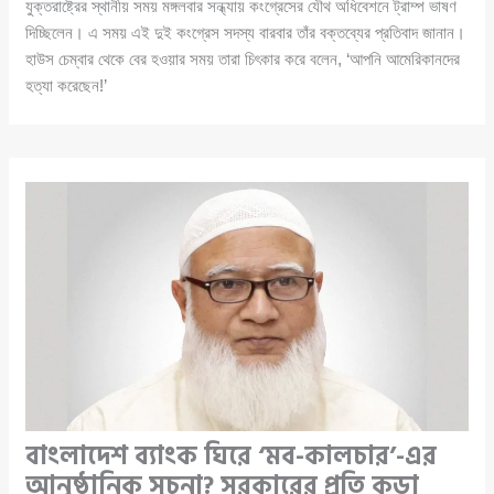
যুক্তরাষ্ট্রের স্থানীয় সময় মঙ্গলবার সন্ধ্যায় কংগ্রেসের যৌথ অধিবেশনে ট্রাম্প ভাষণ
দিচ্ছিলেন। এ সময় এই দুই কংগ্রেস সদস্য বারবার তাঁর বক্তব্যের প্রতিবাদ জানান।
হাউস চেম্বার থেকে বের হওয়ার সময় তারা চিৎকার করে বলেন, ‘আপনি আমেরিকানদের
হত্যা করেছেন!’
বাংলাদেশ ব্যাংক ঘিরে ‘মব-কালচার’-এর
আনুষ্ঠানিক সূচনা? সরকারের প্রতি কড়া