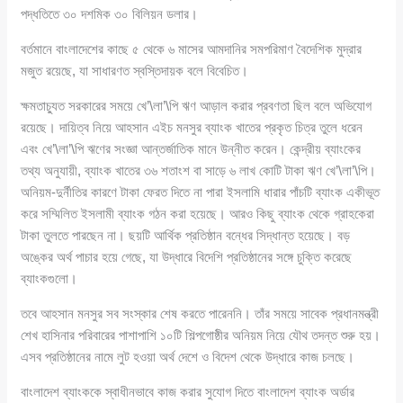
পদ্ধতিতে ৩০ দশমিক ৩০ বিলিয়ন ডলার।
বর্তমানে বাংলাদেশের কাছে ৫ থেকে ৬ মাসের আমদানির সমপরিমাণ বৈদেশিক মুদ্রার
মজুত রয়েছে, যা সাধারণত স্বস্তিদায়ক বলে বিবেচিত।
ক্ষমতাচ্যুত সরকারের সময়ে খে’\লা’\পি ঋণ আড়াল করার প্রবণতা ছিল বলে অভিযোগ
রয়েছে। দায়িত্ব নিয়ে আহসান এইচ মনসুর ব্যাংক খাতের প্রকৃত চিত্র তুলে ধরেন
এবং খে’\লা’\পি ঋণের সংজ্ঞা আন্তর্জাতিক মানে উন্নীত করেন। কেন্দ্রীয় ব্যাংকের
তথ্য অনুযায়ী, ব্যাংক খাতের ৩৬ শতাংশ বা সাড়ে ৬ লাখ কোটি টাকা ঋণ খে’\লা’\পি।
অনিয়ম-দুর্নীতির কারণে টাকা ফেরত দিতে না পারা ইসলামি ধারার পাঁচটি ব্যাংক একীভূত
করে সম্মিলিত ইসলামী ব্যাংক গঠন করা হয়েছে। আরও কিছু ব্যাংক থেকে গ্রাহকেরা
টাকা তুলতে পারছেন না। ছয়টি আর্থিক প্রতিষ্ঠান বন্ধের সিদ্ধান্ত হয়েছে। বড়
অঙ্কের অর্থ পাচার হয়ে গেছে, যা উদ্ধারে বিদেশি প্রতিষ্ঠানের সঙ্গে চুক্তি করেছে
ব্যাংকগুলো।
তবে আহসান মনসুর সব সংস্কার শেষ করতে পারেননি। তাঁর সময়ে সাবেক প্রধানমন্ত্রী
শেখ হাসিনার পরিবারের পাশাপাশি ১০টি শিল্পগোষ্ঠীর অনিয়ম নিয়ে যৌথ তদন্ত শুরু হয়।
এসব প্রতিষ্ঠানের নামে লুট হওয়া অর্থ দেশে ও বিদেশ থেকে উদ্ধারে কাজ চলছে।
বাংলাদেশ ব্যাংককে স্বাধীনভাবে কাজ করার সুযোগ দিতে বাংলাদেশ ব্যাংক অর্ডার