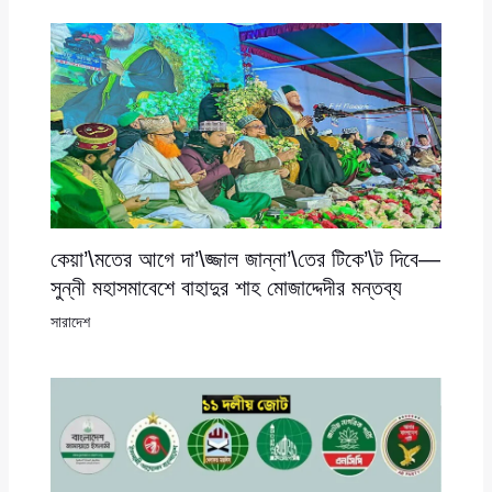
কেয়া’\মতের আগে দা’\জ্জাল জান্না’\তের টিকে’\ট দিবে—
সুন্নী মহাসমাবেশে বাহাদুর শাহ মোজাদ্দেদীর মন্তব্য
সারাদেশ