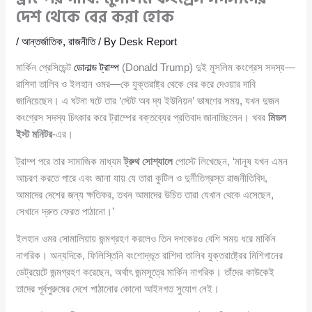
দেশ থেকে বের করা হোক
/
আন্তর্জাতিক
,
রাজনীতি
/ By
Desk Report
মার্কিন প্রেসিডেন্ট
ডোনাল্ড ট্রাম্প
(Donald Trump) দুই মুসলিম কংগ্রেস সদস্য—
রাশিদা তালিব ও ইলহান ওমর—কে যুক্তরাষ্ট্র থেকে বের করে দেওয়ার দাবি
জানিয়েছেন। এ ঘটনা ঘটে তার ‘স্টেট অব দ্য ইউনিয়ন’ ভাষণের সময়, যখন দুজন
কংগ্রেস সদস্য চিৎকার করে ট্রাম্পের বক্তব্যের প্রতিবাদ জানাচ্ছিলেন। খবর
মিডল
ইস্ট মনিটর
-এর।
ট্রাম্প পরে তার সামাজিক মাধ্যম
ট্রুথ সোশ্যালে
পোস্টে লিখেছেন, ‘মানুষ যখন এমন
আচরণ করতে পারে এবং জানা যায় যে তারা কুটিল ও দুর্নীতিগ্রস্ত রাজনীতিবিদ,
আমাদের দেশের জন্য ক্ষতিকর, তখন আমাদের উচিত তারা যেখান থেকে এসেছেন,
সেখানে দ্রুত ফেরত পাঠানো।’
ইলহান ওমর সোমালিয়ায় জন্মগ্রহণ করলেও তিন দশকেরও বেশি সময় ধরে মার্কিন
নাগরিক। অন্যদিকে, ফিলিস্তিনি বংশোদ্ভূত রাশিদা তালিব যুক্তরাষ্ট্রের মিশিগানের
ডেট্রয়েটে জন্মগ্রহণ করেছেন, অর্থাৎ জন্মসূত্রে মার্কিন নাগরিক। তাঁদের কাউকেই
তাদের পূর্বপুরুষের দেশে পাঠানোর কোনো আইনগত সুযোগ নেই।