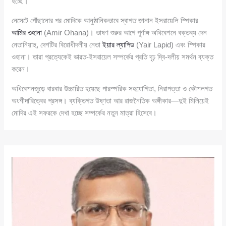
হচ্ছে।
নেসেটে পৌঁছানোর পর মোদিকে আনুষ্ঠানিকভাবে স্বাগত জানান ইসরায়েলি স্পিকার
আমির ওহানা
(Amir Ohana)। ভাষণ শুরুর আগে পূর্ণাঙ্গ অধিবেশনে বক্তব্য দেন
নেতানিয়াহু, দেশটির বিরোধীদলীয় নেতা
ইয়ার ল্যাপিড
(Yair Lapid) এবং স্পিকার
ওহানা। তারা প্রত্যেকেই ভারত-ইসরায়েল সম্পর্কের প্রতি দৃঢ় দ্বি-দলীয় সমর্থন ব্যক্ত
করেন।
অধিবেশনজুড়ে বারবার উচ্চারিত হয়েছে পারস্পরিক সহযোগিতা, নিরাপত্তা ও কৌশলগত
অংশীদারিত্বের প্রসঙ্গ। ব্যক্তিগত উষ্ণতা আর রাজনৈতিক অঙ্গীকার—দুই মিলিয়েই
মোদির এই সফরকে দেখা হচ্ছে সম্পর্কের নতুন মাত্রা হিসেবে।