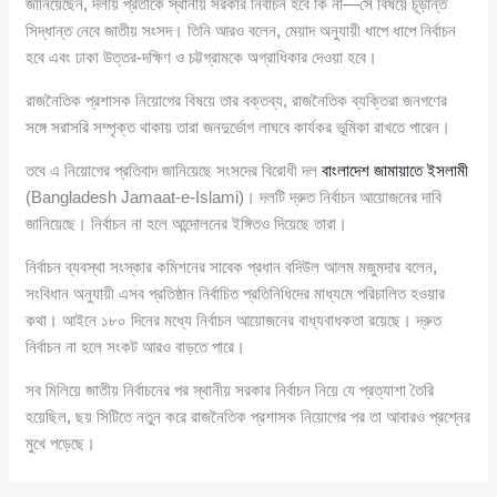
জানিয়েছেন, দলীয় প্রতীকে স্থানীয় সরকার নির্বাচন হবে কি না—সে বিষয়ে চূড়ান্ত
সিদ্ধান্ত নেবে জাতীয় সংসদ। তিনি আরও বলেন, মেয়াদ অনুযায়ী ধাপে ধাপে নির্বাচন
হবে এবং ঢাকা উত্তর-দক্ষিণ ও চট্টগ্রামকে অগ্রাধিকার দেওয়া হবে।
রাজনৈতিক প্রশাসক নিয়োগের বিষয়ে তার বক্তব্য, রাজনৈতিক ব্যক্তিরা জনগণের
সঙ্গে সরাসরি সম্পৃক্ত থাকায় তারা জনদুর্ভোগ লাঘবে কার্যকর ভূমিকা রাখতে পারেন।
তবে এ নিয়োগের প্রতিবাদ জানিয়েছে সংসদের বিরোধী দল
বাংলাদেশ জামায়াতে ইসলামী
(Bangladesh Jamaat-e-Islami)। দলটি দ্রুত নির্বাচন আয়োজনের দাবি
জানিয়েছে। নির্বাচন না হলে আন্দোলনের ইঙ্গিতও দিয়েছে তারা।
নির্বাচন ব্যবস্থা সংস্কার কমিশনের সাবেক প্রধান বদিউল আলম মজুমদার বলেন,
সংবিধান অনুযায়ী এসব প্রতিষ্ঠান নির্বাচিত প্রতিনিধিদের মাধ্যমে পরিচালিত হওয়ার
কথা। আইনে ১৮০ দিনের মধ্যে নির্বাচন আয়োজনের বাধ্যবাধকতা রয়েছে। দ্রুত
নির্বাচন না হলে সংকট আরও বাড়তে পারে।
সব মিলিয়ে জাতীয় নির্বাচনের পর স্থানীয় সরকার নির্বাচন নিয়ে যে প্রত্যাশা তৈরি
হয়েছিল, ছয় সিটিতে নতুন করে রাজনৈতিক প্রশাসক নিয়োগের পর তা আবারও প্রশ্নের
মুখে পড়েছে।