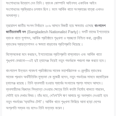
সংশোধনের উদ্যোগ নেন তিনি। ব্যাংক কোম্পানি আইনসহ একাধিক আইন
সংশোধনের প্রক্রিয়াও চলমান ছিল। ফলে আর্থিক খাতে সংস্কারের যাত্রা এখনও
অসমাপ্ত।
ত্রয়োদশ জাতীয় সংসদ নির্বাচনে ২০৯ আসনে বিজয়ী হয়ে ক্ষমতায় এসেছে
বাংলাদেশ
জাতীয়তাবাদী দল
(Bangladesh Nationalist Party)। দলটি তাদের ইশতেহারে
ব্যাংক খাতে সুশাসন, আর্থিক প্রতিষ্ঠানে শৃঙ্খলা ও স্বচ্ছতা নিশ্চিত করা, কেন্দ্রীয়
ব্যাংকের স্বায়ত্তশাসন ও ক্ষমতা বাড়ানোর প্রতিশ্রুতি দিয়েছে।
বিশ্লেষকেরা মনে করছেন, ইশতেহারের প্রতিশ্রুতি বাস্তবায়ন এবং আর্থিক খাতে
শৃঙ্খলা ফেরানো—এই দুই চ্যালেঞ্জ নিয়েই নতুন গভর্নরকে পথচলা শুরু করতে হবে।
বাংলাদেশ উন্নয়ন গবেষণা প্রতিষ্ঠানের সাবেক মহাপরিচালক ও কেন্দ্রীয় ব্যাংকের
সাবেক প্রধান অর্থনীতিবিদ মুস্তফা কে মুজেরী বলেন, নতুন গভর্নরের সামনে বহুমাত্রিক
চ্যালেঞ্জ রয়েছে। তিনি ব্যবসায়ী হওয়ায় স্বার্থের সংঘাতের প্রশ্ন সামনে আসবে।
ব্যবসায়ীদের বিরুদ্ধে সিদ্ধান্ত নেওয়ার ক্ষেত্রে তিনি কতটা নির্মোহ থাকতে পারবেন,
সেটাই হবে দেখার বিষয়। তাঁর মতে, খে’\লা’\পি ঋণ আদায়ে দৃঢ় অবস্থান নেওয়াই হবে
নতুন গভর্নরের ‘অ্যাসিড টেস্ট’। আর্থিক খাতে শৃঙ্খলা ফিরিয়ে আনা ছাড়া দেশের
অগ্রগতি সম্ভব নয় বলেও তিনি মন্তব্য করেন।