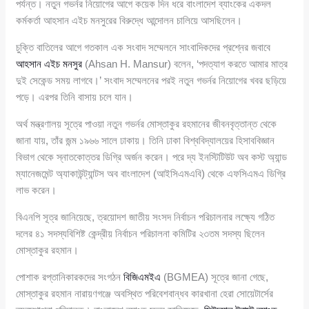
পর্যন্ত। নতুন গভর্নর নিয়োগের আগে কয়েক দিন ধরে বাংলাদেশ ব্যাংকের একদল
কর্মকর্তা আহসান এইচ মনসুরের বিরুদ্ধে আন্দোলন চালিয়ে আসছিলেন।
চুক্তি বাতিলের আগে গতকাল এক সংবাদ সম্মেলনে সাংবাদিকদের প্রশ্নের জবাবে
আহসান এইচ মনসুর
(Ahsan H. Mansur) বলেন, ‘পদত্যাগ করতে আমার মাত্র
দুই সেকেন্ড সময় লাগবে।’ সংবাদ সম্মেলনের পরই নতুন গভর্নর নিয়োগের খবর ছড়িয়ে
পড়ে। এরপর তিনি বাসায় চলে যান।
অর্থ মন্ত্রণালয় সূত্রে পাওয়া নতুন গভর্নর মোস্তাকুর রহমানের জীবনবৃত্তান্ত থেকে
জানা যায়, তাঁর জন্ম ১৯৬৬ সালে ঢাকায়। তিনি ঢাকা বিশ্ববিদ্যালয়ের হিসাববিজ্ঞান
বিভাগ থেকে স্নাতকোত্তর ডিগ্রি অর্জন করেন। পরে দ্য ইনস্টিটিউট অব কস্ট অ্যান্ড
ম্যানেজমেন্ট অ্যাকাউন্ট্যান্টস অব বাংলাদেশ (আইসিএমএবি) থেকে এফসিএমএ ডিগ্রি
লাভ করেন।
বিএনপি সূত্র জানিয়েছে, ত্রয়োদশ জাতীয় সংসদ নির্বাচন পরিচালনার লক্ষ্যে গঠিত
দলের ৪১ সদস্যবিশিষ্ট কেন্দ্রীয় নির্বাচন পরিচালনা কমিটির ২৩তম সদস্য ছিলেন
মোস্তাকুর রহমান।
পোশাক রপ্তানিকারকদের সংগঠন
বিজিএমইএ
(BGMEA) সূত্রে জানা গেছে,
মোস্তাকুর রহমান নারায়ণগঞ্জে অবস্থিত পরিবেশবান্ধব কারখানা হেরা সোয়েটার্সের