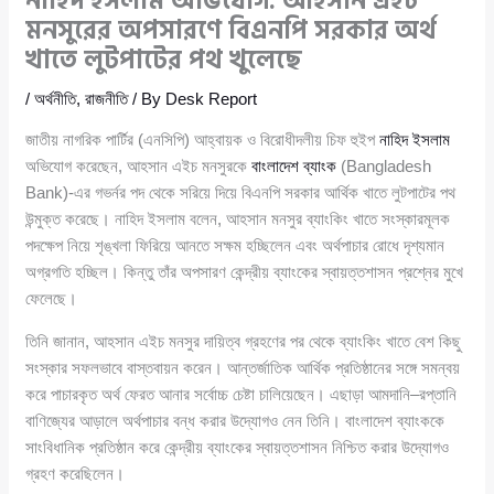
নাহিদ ইসলাম অভিযোগ: আহসান এইচ
মনসুরের অপসারণে বিএনপি সরকার অর্থ
খাতে লুটপাটের পথ খুলেছে
/
অর্থনীতি
,
রাজনীতি
/ By
Desk Report
জাতীয় নাগরিক পার্টির (এনসিপি) আহ্বায়ক ও বিরোধীদলীয় চিফ হুইপ
নাহিদ ইসলাম
অভিযোগ করেছেন, আহসান এইচ মনসুরকে
বাংলাদেশ ব্যাংক
(Bangladesh
Bank)-এর গভর্নর পদ থেকে সরিয়ে দিয়ে বিএনপি সরকার আর্থিক খাতে লুটপাটের পথ
উন্মুক্ত করেছে। নাহিদ ইসলাম বলেন, আহসান মনসুর ব্যাংকিং খাতে সংস্কারমূলক
পদক্ষেপ নিয়ে শৃঙ্খলা ফিরিয়ে আনতে সক্ষম হচ্ছিলেন এবং অর্থপাচার রোধে দৃশ্যমান
অগ্রগতি হচ্ছিল। কিন্তু তাঁর অপসারণ কেন্দ্রীয় ব্যাংকের স্বায়ত্তশাসন প্রশ্নের মুখে
ফেলেছে।
তিনি জানান, আহসান এইচ মনসুর দায়িত্ব গ্রহণের পর থেকে ব্যাংকিং খাতে বেশ কিছু
সংস্কার সফলভাবে বাস্তবায়ন করেন। আন্তর্জাতিক আর্থিক প্রতিষ্ঠানের সঙ্গে সমন্বয়
করে পাচারকৃত অর্থ ফেরত আনার সর্বোচ্চ চেষ্টা চালিয়েছেন। এছাড়া আমদানি–রপ্তানি
বাণিজ্যের আড়ালে অর্থপাচার বন্ধ করার উদ্যোগও নেন তিনি। বাংলাদেশ ব্যাংককে
সাংবিধানিক প্রতিষ্ঠান করে কেন্দ্রীয় ব্যাংকের স্বায়ত্তশাসন নিশ্চিত করার উদ্যোগও
গ্রহণ করেছিলেন।