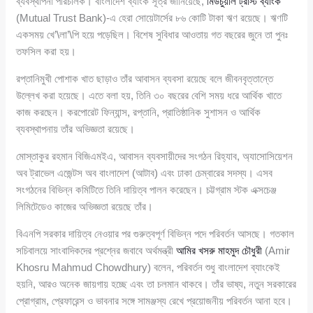
ব্যবস্থাপনা পরিচালক। বাংলাদেশ ব্যাংক সূত্র জানিয়েছে,
মিউচুয়াল ট্রাস্ট ব্যাংক
(Mutual Trust Bank)-এ হেরা সোয়েটার্সের ৮৬ কোটি টাকা ঋণ রয়েছে। ঋণটি
একসময় খে’\লা’\পি হয়ে পড়েছিল। বিশেষ সুবিধার আওতায় গত বছরের জুনে তা পুনঃ
তফসিল করা হয়।
রপ্তানিমুখী পোশাক খাত ছাড়াও তাঁর আবাসন ব্যবসা রয়েছে বলে জীবনবৃত্তান্তে
উল্লেখ করা হয়েছে। এতে বলা হয়, তিনি ৩০ বছরের বেশি সময় ধরে আর্থিক খাতে
কাজ করছেন। করপোরেট ফিন্যান্স, রপ্তানি, প্রাতিষ্ঠানিক সুশাসন ও আর্থিক
ব্যবস্থাপনায় তাঁর অভিজ্ঞতা রয়েছে।
মোস্তাকুর রহমান বিজিএমইএ, আবাসন ব্যবসায়ীদের সংগঠন রিহ্যাব, অ্যাসোসিয়েশন
অব ট্রাভেল এজেন্টস অব বাংলাদেশ (আটাব) এবং ঢাকা চেম্বারের সদস্য। এসব
সংগঠনের বিভিন্ন কমিটিতে তিনি দায়িত্ব পালন করেছেন। চট্টগ্রাম স্টক এক্সচেঞ্জ
লিমিটেডেও কাজের অভিজ্ঞতা রয়েছে তাঁর।
বিএনপি সরকার দায়িত্ব নেওয়ার পর গুরুত্বপূর্ণ বিভিন্ন পদে পরিবর্তন আসছে। গতকাল
সচিবালয়ে সাংবাদিকদের প্রশ্নের জবাবে অর্থমন্ত্রী
আমির খসরু মাহমুদ চৌধুরী
(Amir
Khosru Mahmud Chowdhury) বলেন, পরিবর্তন শুধু বাংলাদেশ ব্যাংকেই
হয়নি, আরও অনেক জায়গায় হচ্ছে এবং তা চলমান থাকবে। তাঁর ভাষ্য, নতুন সরকারের
প্রোগ্রাম, প্রেফারেন্স ও ভাবনার সঙ্গে সামঞ্জস্য রেখে প্রয়োজনীয় পরিবর্তন আনা হবে।