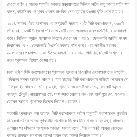
দেওয়া কঠিন। সাবেক স্থানীয় সরকার মন্ত্রণালয়ের সিনিয়র সচিব আবু আলম শহীদ খান
বলেন, কাউন্সিলর পদ শূন্য থাকলে নাগরিক সেবা ব্যাহত হওয়ার ঝুঁকি থেকেই যায়।
২০২৪ সালের পাঁচই আগস্টের পর অন্তর্বর্তী সরকার ১২টি সিটি করপোরেশন, ৩৩০টি
পৌরসভা, ৪৯৭টি উপজেলা পরিষদ ও ৬৪টি জেলা পরিষদের জনপ্রতিনিধিদের অপসারণ
করে। বিভিন্ন স্থানে প্রশাসক নিয়োগ দেওয়া হয়। গত ১২ ফেব্রুয়ারি জাতীয় সংসদ
নির্বাচনের পর ১৭ ফেব্রুয়ারি বিএনপি সরকার গঠন করে। পরে স্থানীয় সরকার
মন্ত্রণালয়ের প্রজ্ঞাপনে ঢাকা উত্তর-দক্ষিণ, নারায়ণগঞ্জ, গাজীপুর, সিলেট ও খুলনায়
নতুন প্রশাসক নিয়োগ দেওয়া হয়।
ঢাকা দক্ষিণ সিটি করপোরেশনের প্রশাসক হয়েছেন বিএনপির চেয়ারপারসনের উপদেষ্টা
পরিষদের সদস্য আবদুস সালাম। ঢাকা উত্তর সিটি করপোরেশনে দায়িত্ব পেয়েছেন মো.
শফিকুল ইসলাম খান মিল্টন। এছাড়া খুলনায় নজরুল ইসলাম মঞ্জু, সিলেটে আব্দুল
কাইয়ুম চৌধুরী, নারায়ণগঞ্জে মো. সাখাওয়াত হোসেন খান এবং গাজীপুরে মো. শওকত
হোসেন সরকার প্রশাসক হিসেবে নিয়োগ পেয়েছেন।
সরকারি প্রজ্ঞাপনে বলা হয়েছে, সিটি করপোরেশন আইন অনুযায়ী করপোরেশন পুনর্গঠন
না হওয়া পর্যন্ত তাদের পূর্ণকালীন প্রশাসক হিসেবে নিয়োগ দেওয়া হয়েছে। দায়িত্ব
নেওয়ার পর দক্ষিণের প্রশাসক আবদুস সালাম বলেন, “প্রধানমন্ত্রী আস্থা রেখেছেন।
কাজের মাধ্যমে জনগণের আস্থা অর্জন করে আমরা নির্বাচনে যাবো।”