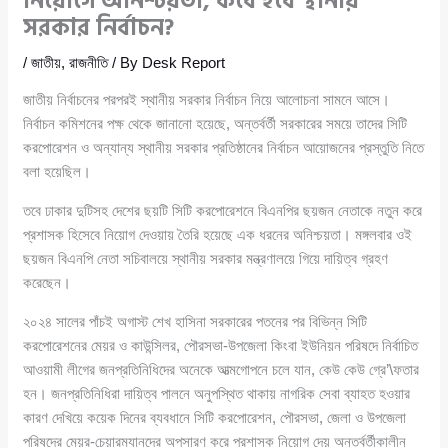
নিয়োগে অনিশ্চয়তা, কবে হবে স্থানীয়
সরকার নির্বাচন?
/
জাতীয়
,
রাজনীতি
/ By
Desk Report
জাতীয় নির্বাচনের পরপরই স্থানীয় সরকার নির্বাচন নিয়ে আলোচনা সামনে আসে।
নির্বাচন কমিশনের পক্ষ থেকে জানানো হয়েছে, অন্তর্বর্তী সরকারের সময়ে তাদের সিটি
করপোরেশন ও অন্যান্য স্থানীয় সরকার প্রতিষ্ঠানের নির্বাচন আয়োজনের প্রস্তুতি নিতে
বলা হয়েছিল।
তবে ঢাকার দুটিসহ দেশের ছয়টি সিটি করপোরেশনে বিএনপির ছয়জন নেতাকে নতুন করে
প্রশাসক হিসেবে নিয়োগ দেওয়ায় তৈরি হয়েছে এক ধরনের অনিশ্চয়তা। মঙ্গলবার ওই
ছয়জন বিএনপি নেতা সচিবালয়ে স্থানীয় সরকার মন্ত্রণালয়ে গিয়ে দায়িত্ব গ্রহণ
করেছেন।
২০২৪ সালের পাঁচই অগাস্ট শেখ হাসিনা সরকারের পতনের পর বিভিন্ন সিটি
করপোরেশনের মেয়র ও কাউন্সিলর, পৌরসভা-উপজেলা কিংবা ইউনিয়ন পরিষদে নির্বাচিত
আওয়ামী লীগের জনপ্রতিনিধিদের অনেকে আত্মগোপনে চলে যান, কেউ কেউ গ্রে’\ফতার
হন। জনপ্রতিনিধিরা দায়িত্ব পালনে অনুপস্থিত থাকায় নাগরিক সেবা ব্যাহত হওয়ার
কারণ দেখিয়ে কয়েক দিনের ব্যবধানে সিটি করপোরেশন, পৌরসভা, জেলা ও উপজেলা
পরিষদের মেয়র-চেয়ারম্যানদের অপসারণ করে প্রশাসক নিয়োগ দেয় অন্তর্বর্তীকালীন