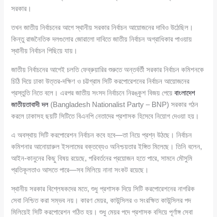
সরকার।
তখন জাতীয় নির্বাচনের আগে স্থানীয় সরকার নির্বাচন আয়োজনের দাবিও উঠেছিল।
কিন্তু রাজনৈতিক দলগুলোর জোরালো দাবিতে জাতীয় নির্বাচন অগ্রাধিকার পাওয়ায়
স্থানীয় নির্বাচন পিছিয়ে যায়।
জাতীয় নির্বাচনের আগেই চলতি ফেব্রুয়ারির শুরুতে অন্তর্বর্তী সরকার নির্বাচন কমিশনকে
চিঠি দিয়ে ঢাকা উত্তর-দক্ষিণ ও চট্টগ্রাম সিটি করপোরেশনের নির্বাচন আয়োজনের
প্রস্তুতি নিতে বলে। এরপর জাতীয় সংসদ নির্বাচনে নিরঙ্কুশ বিজয় পেয়ে
বাংলাদেশ
জাতীয়তাবাদী দল
(Bangladesh Nationalist Party – BNP) সরকার গঠন
করলে ঢাকাসহ ছয়টি সিটিতে বিএনপি নেতাদের প্রশাসক হিসেবে নিয়োগ দেওয়া হয়।
এ অবস্থায় সিটি করপোরেশন নির্বাচন কবে হবে—তা নিয়ে প্রশ্ন উঠছে। নির্বাচন
কমিশনার আনোয়ারুল ইসলামের বক্তব্যেও অনিশ্চয়তার ইঙ্গিত মিলেছে। তিনি বলেন,
আইন-কানুনের কিছু বিষয় রয়েছে, পরিবর্তনের প্রয়োজন হতে পারে, সামনে মৌসুমি
প্রতিকূলতাও আসতে পারে—সব মিলিয়ে নানা সংকট রয়েছে।
স্থানীয় সরকার বিশ্লেষকদের মতে, শুধু প্রশাসক দিয়ে সিটি করপোরেশনের নাগরিক
সেবা নিশ্চিত করা সম্ভব নয়। কারণ মেয়র, কাউন্সিলর ও সংরক্ষিত কাউন্সিলর পদ
মিলিয়েই সিটি করপোরেশন গঠিত হয়। শুধু মেয়র পদে প্রশাসক বসিয়ে পূর্ণাঙ্গ সেবা