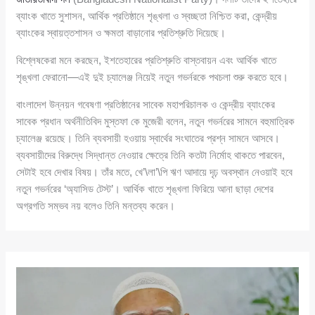
ব্যাংক খাতে সুশাসন, আর্থিক প্রতিষ্ঠানে শৃঙ্খলা ও স্বচ্ছতা নিশ্চিত করা, কেন্দ্রীয়
ব্যাংকের স্বায়ত্তশাসন ও ক্ষমতা বাড়ানোর প্রতিশ্রুতি দিয়েছে।
বিশ্লেষকেরা মনে করছেন, ইশতেহারের প্রতিশ্রুতি বাস্তবায়ন এবং আর্থিক খাতে
শৃঙ্খলা ফেরানো—এই দুই চ্যালেঞ্জ নিয়েই নতুন গভর্নরকে পথচলা শুরু করতে হবে।
বাংলাদেশ উন্নয়ন গবেষণা প্রতিষ্ঠানের সাবেক মহাপরিচালক ও কেন্দ্রীয় ব্যাংকের
সাবেক প্রধান অর্থনীতিবিদ মুস্তফা কে মুজেরী বলেন, নতুন গভর্নরের সামনে বহুমাত্রিক
চ্যালেঞ্জ রয়েছে। তিনি ব্যবসায়ী হওয়ায় স্বার্থের সংঘাতের প্রশ্ন সামনে আসবে।
ব্যবসায়ীদের বিরুদ্ধে সিদ্ধান্ত নেওয়ার ক্ষেত্রে তিনি কতটা নির্মোহ থাকতে পারবেন,
সেটাই হবে দেখার বিষয়। তাঁর মতে, খে’\লা’\পি ঋণ আদায়ে দৃঢ় অবস্থান নেওয়াই হবে
নতুন গভর্নরের ‘অ্যাসিড টেস্ট’। আর্থিক খাতে শৃঙ্খলা ফিরিয়ে আনা ছাড়া দেশের
অগ্রগতি সম্ভব নয় বলেও তিনি মন্তব্য করেন।