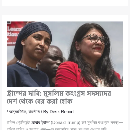
ট্রাম্পের দাবি: মুসলিম কংগ্রেস সদস্যদের
দেশ থেকে বের করা হোক
/
আন্তর্জাতিক
,
রাজনীতি
/ By
Desk Report
মার্কিন প্রেসিডেন্ট
ডোনাল্ড ট্রাম্প
(Donald Trump) দুই মুসলিম কংগ্রেস সদস্য—
রাশিদা তালিব ও ইলহান ওমর—কে যুক্তরাষ্ট্র থেকে বের করে দেওয়ার দাবি