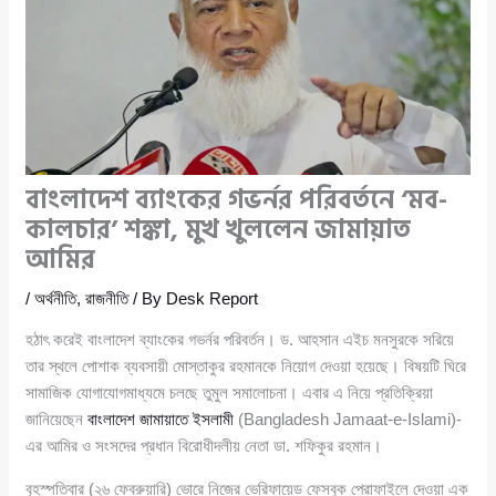
বাংলাদেশ ব্যাংকের গভর্নর পরিবর্তনে ‘মব-
কালচার’ শঙ্কা, মুখ খুললেন জামায়াত
আমির
/
অর্থনীতি
,
রাজনীতি
/ By
Desk Report
হঠাৎ করেই বাংলাদেশ ব্যাংকের গভর্নর পরিবর্তন। ড. আহসান এইচ মনসুরকে সরিয়ে
তার স্থলে পোশাক ব্যবসায়ী মোস্তাকুর রহমানকে নিয়োগ দেওয়া হয়েছে। বিষয়টি ঘিরে
সামাজিক যোগাযোগমাধ্যমে চলছে তুমুল সমালোচনা। এবার এ নিয়ে প্রতিক্রিয়া
জানিয়েছেন
বাংলাদেশ জামায়াতে ইসলামী
(Bangladesh Jamaat-e-Islami)-
এর আমির ও সংসদের প্রধান বিরোধীদলীয় নেতা ডা. শফিকুর রহমান।
বৃহস্পতিবার (২৬ ফেব্রুয়ারি) ভোরে নিজের ভেরিফায়েড ফেসবুক প্রোফাইলে দেওয়া এক