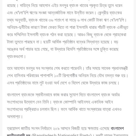
রয়েছে। দায়িত্ব নিয়ে আহসান এইচ মনসুর ব্যাংক খাতের প্রকৃত চিত্র তুলে ধরেন
এবং খে’\লা’\পি ঋণের সংজ্ঞা আন্তর্জাতিক মানে উন্নীত করেন। কেন্দ্রীয় ব্যাংকের
তথ্য অনুযায়ী, ব্যাংক খাতের ৩৬ শতাংশ বা সাড়ে ৬ লাখ কোটি টাকা ঋণ খে’\লা’\পি।
অনিয়ম-দুর্নীতির কারণে টাকা ফেরত দিতে না পারা ইসলামি ধারার পাঁচটি ব্যাংক একীভূত
করে সম্মিলিত ইসলামী ব্যাংক গঠন করা হয়েছে। আরও কিছু ব্যাংক থেকে গ্রাহকেরা
টাকা তুলতে পারছেন না। ছয়টি আর্থিক প্রতিষ্ঠান বন্ধের সিদ্ধান্ত হয়েছে। বড়
অঙ্কের অর্থ পাচার হয়ে গেছে, যা উদ্ধারে বিদেশি প্রতিষ্ঠানের সঙ্গে চুক্তি করেছে
ব্যাংকগুলো।
তবে আহসান মনসুর সব সংস্কার শেষ করতে পারেননি। তাঁর সময়ে সাবেক প্রধানমন্ত্রী
শেখ হাসিনার পরিবারের পাশাপাশি ১০টি শিল্পগোষ্ঠীর অনিয়ম নিয়ে যৌথ তদন্ত শুরু হয়।
এসব প্রতিষ্ঠানের নামে লুট হওয়া অর্থ দেশে ও বিদেশ থেকে উদ্ধারে কাজ চলছে।
বাংলাদেশ ব্যাংককে স্বাধীনভাবে কাজ করার সুযোগ দিতে বাংলাদেশ ব্যাংক অর্ডার
সংশোধনের উদ্যোগ নেন তিনি। ব্যাংক কোম্পানি আইনসহ একাধিক আইন
সংশোধনের প্রক্রিয়াও চলমান ছিল। ফলে আর্থিক খাতে সংস্কারের যাত্রা এখনও
অসমাপ্ত।
ত্রয়োদশ জাতীয় সংসদ নির্বাচনে ২০৯ আসনে বিজয়ী হয়ে ক্ষমতায় এসেছে
বাংলাদেশ
জাতীয়তাবাদী দল
(Bangladesh Nationalist Party)। দলটি তাদের ইশতেহারে