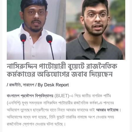
নাসিরুদ্দিন পাটোয়ারী বুয়েটে রাজনৈতিক
কর্মকাণ্ডের অভিযোগের জবাব দিয়েছেন
/
রাজনীতি
,
সারাদেশ
/ By
Desk Report
বাংলাদেশ প্রকৌশল বিশ্ববিদ্যালয়
(BUET)-এ গিয়ে জাতীয় নাগরিক পার্টির
(এনসিপি) মুখ্য সমন্বয়ক নাসিরুদ্দিন পাটোয়ারীর রাজনৈতিক কর্মকাণ্ড পালনের
অভিযোগ তুলেছেন ছাত্রলীগের হাতে নিহত আবরার ফাহাদের ভাই
আবরার ফাইয়াজ
।
অভিযোগের মধ্যে বলা হয়েছে, তিনি বুয়েটে তারাবির নামাজে অংশ নেওয়ার সময়
রাজনৈতিক স্লোগান দেওয়ার ঘটনা ঘটেছে।