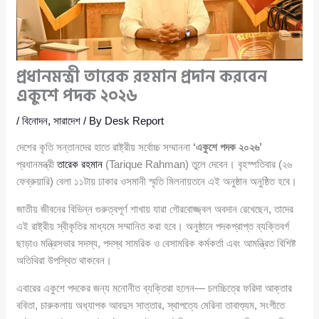
প্রধানমন্ত্রী তারেক রহমান প্রদান করবেন
একুশে পদক ২০২৬
/
বিনোদন
,
সারাদেশ
/ By
Desk Report
দেশের কৃতি সন্তানদের হাতে রাষ্ট্রীয় সর্বোচ্চ সম্মাননা
‘একুশে পদক ২০২৬’
প্রধানমন্ত্রী
তারেক রহমান
(Tarique Rahman) তুলে দেবেন। বৃহস্পতিবার (২৬
ফেব্রুয়ারি) বেলা ১১টায় ঢাকার ওসমানী স্মৃতি মিলনায়তনে এই অনুষ্ঠান অনুষ্ঠিত হবে।
জাতীয় জীবনের বিভিন্ন গুরুত্বপূর্ণ শাখায় যারা গৌরবোজ্জ্বল অবদান রেখেছেন, তাদের
এই রাষ্ট্রীয় স্বীকৃতির মাধ্যমে সম্মানিত করা হবে। অনুষ্ঠানে পদকপ্রাপ্ত ব্যক্তিবর্গ
ছাড়াও মন্ত্রিসভার সদস্য, পদস্থ সামরিক ও বেসামরিক কর্মকর্তা এবং আমন্ত্রিত বিশিষ্ট
অতিথিরা উপস্থিত থাকবেন।
এবারের একুশে পদকের জন্য মনোনীত ব্যক্তিরা হলেন— চলচ্চিত্রে ফরিদা আক্তার
ববিতা, চারুকলায় অধ্যাপক আবদুস সাত্তার, স্থাপত্যে মেরিনা তাবাশ্যুম, সংগীতে