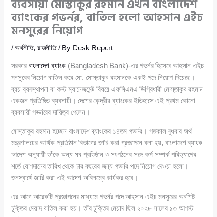
ব্যবসায়ী মোস্তাকুর রহমান এখন বাংলাদেশ
ব্যাংকের গভর্নর, বাতিল হলো আহসান এইচ
মনসুরের নিয়োগ
/
অর্থনীতি
,
রাজনীতি
/ By
Desk Report
সরকার
বাংলাদেশ ব্যাংক
(Bangladesh Bank)-এর গভর্নর হিসেবে আহসান এইচ
মনসুরের নিয়োগ বাতিল করে মো. মোস্তাকুর রহমানকে একই পদে নিয়োগ দিয়েছে।
ব্যয় ব্যবস্থাপনা বা কস্ট ম্যানেজমেন্ট বিষয়ে এফসিএমএ ডিগ্রিধারী মোস্তাকুর রহমান
একজন প্রতিষ্ঠিত ব্যবসায়ী। দেশের কেন্দ্রীয় ব্যাংকের ইতিহাসে এই প্রথম কোনো
ব্যবসায়ী গভর্নরের দায়িত্ব পেলেন।
মোস্তাকুর রহমান হচ্ছেন বাংলাদেশ ব্যাংকের ১৪তম গভর্নর। গতকাল বুধবার অর্থ
মন্ত্রণালয়ের আর্থিক প্রতিষ্ঠান বিভাগের জারি করা প্রজ্ঞাপনে বলা হয়, বাংলাদেশ ব্যাংক
আদেশ অনুযায়ী তাঁকে অন্য সব প্রতিষ্ঠান ও সংগঠনের সঙ্গে কর্ম-সম্পর্ক পরিত্যাগের
শর্তে যোগদানের তারিখ থেকে চার বছরের জন্য গভর্নর পদে নিয়োগ দেওয়া হলো।
জনস্বার্থে জারি করা এই আদেশ অবিলম্বে কার্যকর হবে।
এর আগে আরেকটি প্রজ্ঞাপনের মাধ্যমে গভর্নর পদে আহসান এইচ মনসুরের অবশিষ্ট
চুক্তির মেয়াদ বাতিল করা হয়। তাঁর চুক্তির মেয়াদ ছিল ২০২৮ সালের ১৩ আগস্ট