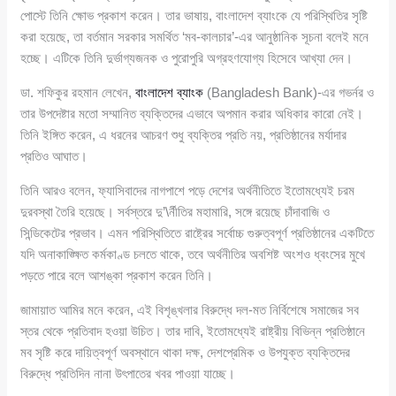
পোস্টে তিনি ক্ষোভ প্রকাশ করেন। তার ভাষায়, বাংলাদেশ ব্যাংকে যে পরিস্থিতির সৃষ্টি
করা হয়েছে, তা বর্তমান সরকার সমর্থিত ‘মব-কালচার’-এর আনুষ্ঠানিক সূচনা বলেই মনে
হচ্ছে। এটিকে তিনি দুর্ভাগ্যজনক ও পুরোপুরি অগ্রহণযোগ্য হিসেবে আখ্যা দেন।
ডা. শফিকুর রহমান লেখেন,
বাংলাদেশ ব্যাংক
(Bangladesh Bank)-এর গভর্নর ও
তার উপদেষ্টার মতো সম্মানিত ব্যক্তিদের এভাবে অপমান করার অধিকার কারো নেই।
তিনি ইঙ্গিত করেন, এ ধরনের আচরণ শুধু ব্যক্তির প্রতি নয়, প্রতিষ্ঠানের মর্যাদার
প্রতিও আঘাত।
তিনি আরও বলেন, ফ্যাসিবাদের নাগপাশে পড়ে দেশের অর্থনীতিতে ইতোমধ্যেই চরম
দুরবস্থা তৈরি হয়েছে। সর্বস্তরে দু’\র্নীতির মহামারি, সঙ্গে রয়েছে চাঁদাবাজি ও
সিন্ডিকেটের প্রভাব। এমন পরিস্থিতিতে রাষ্ট্রের সর্বোচ্চ গুরুত্বপূর্ণ প্রতিষ্ঠানের একটিতে
যদি অনাকাঙ্ক্ষিত কর্মকাণ্ড চলতে থাকে, তবে অর্থনীতির অবশিষ্ট অংশও ধ্বংসের মুখে
পড়তে পারে বলে আশঙ্কা প্রকাশ করেন তিনি।
জামায়াত আমির মনে করেন, এই বিশৃঙ্খলার বিরুদ্ধে দল-মত নির্বিশেষে সমাজের সব
স্তর থেকে প্রতিবাদ হওয়া উচিত। তার দাবি, ইতোমধ্যেই রাষ্ট্রীয় বিভিন্ন প্রতিষ্ঠানে
মব সৃষ্টি করে দায়িত্বপূর্ণ অবস্থানে থাকা দক্ষ, দেশপ্রেমিক ও উপযুক্ত ব্যক্তিদের
বিরুদ্ধে প্রতিদিন নানা উৎপাতের খবর পাওয়া যাচ্ছে।