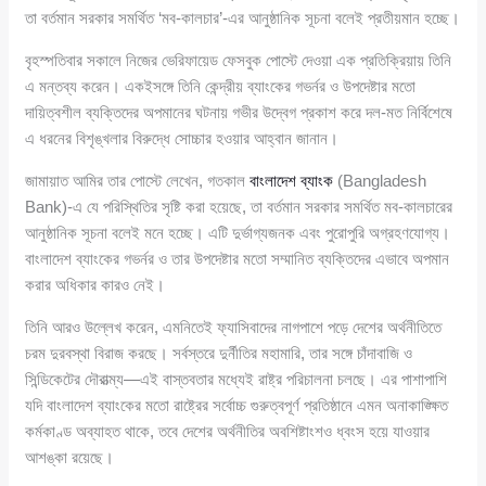
তা বর্তমান সরকার সমর্থিত ‘মব-কালচার’-এর আনুষ্ঠানিক সূচনা বলেই প্রতীয়মান হচ্ছে।
বৃহস্পতিবার সকালে নিজের ভেরিফায়েড ফেসবুক পোস্টে দেওয়া এক প্রতিক্রিয়ায় তিনি
এ মন্তব্য করেন। একইসঙ্গে তিনি কেন্দ্রীয় ব্যাংকের গভর্নর ও উপদেষ্টার মতো
দায়িত্বশীল ব্যক্তিদের অপমানের ঘটনায় গভীর উদ্বেগ প্রকাশ করে দল-মত নির্বিশেষে
এ ধরনের বিশৃঙ্খলার বিরুদ্ধে সোচ্চার হওয়ার আহ্বান জানান।
জামায়াত আমির তার পোস্টে লেখেন, গতকাল
বাংলাদেশ ব্যাংক
(Bangladesh
Bank)-এ যে পরিস্থিতির সৃষ্টি করা হয়েছে, তা বর্তমান সরকার সমর্থিত মব-কালচারের
আনুষ্ঠানিক সূচনা বলেই মনে হচ্ছে। এটি দুর্ভাগ্যজনক এবং পুরোপুরি অগ্রহণযোগ্য।
বাংলাদেশ ব্যাংকের গভর্নর ও তার উপদেষ্টার মতো সম্মানিত ব্যক্তিদের এভাবে অপমান
করার অধিকার কারও নেই।
তিনি আরও উল্লেখ করেন, এমনিতেই ফ্যাসিবাদের নাগপাশে পড়ে দেশের অর্থনীতিতে
চরম দুরবস্থা বিরাজ করছে। সর্বস্তরে দুর্নীতির মহামারি, তার সঙ্গে চাঁদাবাজি ও
সিন্ডিকেটের দৌরাত্ম্য—এই বাস্তবতার মধ্যেই রাষ্ট্র পরিচালনা চলছে। এর পাশাপাশি
যদি বাংলাদেশ ব্যাংকের মতো রাষ্ট্রের সর্বোচ্চ গুরুত্বপূর্ণ প্রতিষ্ঠানে এমন অনাকাঙ্ক্ষিত
কর্মকাণ্ড অব্যাহত থাকে, তবে দেশের অর্থনীতির অবশিষ্টাংশও ধ্বংস হয়ে যাওয়ার
আশঙ্কা রয়েছে।