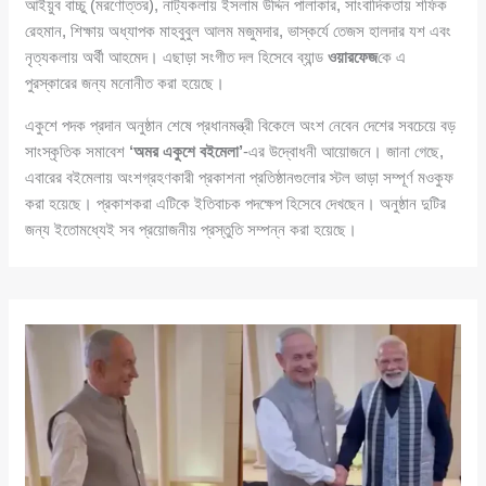
আইয়ুব বাচ্চু (মরণোত্তর), নাট্যকলায় ইসলাম উদ্দিন পালাকার, সাংবাদিকতায় শফিক
রেহমান, শিক্ষায় অধ্যাপক মাহবুবুল আলম মজুমদার, ভাস্কর্যে তেজস হালদার যশ এবং
নৃত্যকলায় অর্থী আহমেদ। এছাড়া সংগীত দল হিসেবে ব্যান্ড
ওয়ারফেজ
কে এ
পুরস্কারের জন্য মনোনীত করা হয়েছে।
একুশে পদক প্রদান অনুষ্ঠান শেষে প্রধানমন্ত্রী বিকেলে অংশ নেবেন দেশের সবচেয়ে বড়
সাংস্কৃতিক সমাবেশ
‘অমর একুশে বইমেলা’
-এর উদ্বোধনী আয়োজনে। জানা গেছে,
এবারের বইমেলায় অংশগ্রহণকারী প্রকাশনা প্রতিষ্ঠানগুলোর স্টল ভাড়া সম্পূর্ণ মওকুফ
করা হয়েছে। প্রকাশকরা এটিকে ইতিবাচক পদক্ষেপ হিসেবে দেখছেন। অনুষ্ঠান দুটির
জন্য ইতোমধ্যেই সব প্রয়োজনীয় প্রস্তুতি সম্পন্ন করা হয়েছে।