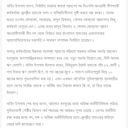
নাহিদ ইসলাম বলেন, নির্বাচিত সরকার ক্ষমতা গ্রহণের পর বিএনপি-আওয়ামী লীগপন্থী
কর্মকর্তারা কেন্দ্রীয় ব্যাংকে দখল ও অস্থিতিশীলতা সৃষ্টি করতে শুরু করেন। তাদের
মধ্যে নওশাদ মোস্তফা, সারোয়ার, মাসুম বিল্লাহ, গোলাম মোস্তফা শ্রাবণসহ কিছু
কর্মকর্তা নেতৃত্ব দেন। এদের মধ্যে মাসুম বিল্লাহ ও গোলাম মোস্তফা শ্রাবণ
আওয়ামীপন্থী নীল দল থেকে নির্বাচন করে বাংলাদেশ ব্যাংকের ওয়েলফেয়ার
অ্যাসোসিয়েশনের সভাপতি ও সাধারণ সম্পাদক নির্বাচিত হয়েছেন।
অসাধু কর্মকর্তাদের বিরুদ্ধে ব্যবস্থা গ্রহণের পরিবর্তে সরকার অভিজ্ঞ গভর্নর আহসান
মনসুরকে অগণতান্ত্রিকভাবে অপসারণ করে এবং নতুন গভর্নর নিয়োগ দেয়, যিনি সাবেক
ঋণ খেলাপি। নাহিদ ইসলাম উল্লেখ করেন, মিউচুয়াল ট্রাস্ট ব্যাংকে তাঁর ৮৯ কোটি ২
লাখ টাকার ঋণ খেলাপি ছিল, যা গত বছরের জুনে ২ শতাংশ ডাউনপেমেন্ট দিয়ে ১০
বছরের জন্য পুনঃতফসিল করা হয়। এমন একজন অনৈতিক সুবিধাপ্রাপ্ত ব্যবসায়ীর
হাতে দেশের সর্বোচ্চ ব্যাংক ও আর্থিক খাত নিরাপদ থাকবে কি না, তা নিয়ে তাদের
উদ্বেগ।
নাহিদ ইসলাম শেষ করে বলেন, আহসান মনসুরের মতো অভিজ্ঞ অর্থনীতিবিদকে সরিয়ে
সুবিধাভোগী গোষ্ঠীর বিদেশে অর্থ পাচারের পথ আবারও সুগম হয়েছে। দেশের অর্থনীতি
রক্ষা করার জন্য সৎ, দক্ষ ও অভিজ্ঞ অর্থনীতিবিদের হাতে কেন্দ্রীয় ব্যাংকের দায়িত্ব
দেয়ার দাবি জানাচ্ছেন তারা।