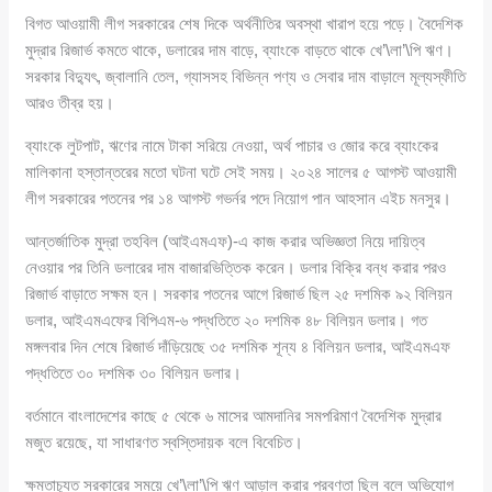
বিগত আওয়ামী লীগ সরকারের শেষ দিকে অর্থনীতির অবস্থা খারাপ হয়ে পড়ে। বৈদেশিক
মুদ্রার রিজার্ভ কমতে থাকে, ডলারের দাম বাড়ে, ব্যাংকে বাড়তে থাকে খে’\লা’\পি ঋণ।
সরকার বিদ্যুৎ, জ্বালানি তেল, গ্যাসসহ বিভিন্ন পণ্য ও সেবার দাম বাড়ালে মূল্যস্ফীতি
আরও তীব্র হয়।
ব্যাংকে লুটপাট, ঋণের নামে টাকা সরিয়ে নেওয়া, অর্থ পাচার ও জোর করে ব্যাংকের
মালিকানা হস্তান্তরের মতো ঘটনা ঘটে সেই সময়। ২০২৪ সালের ৫ আগস্ট আওয়ামী
লীগ সরকারের পতনের পর ১৪ আগস্ট গভর্নর পদে নিয়োগ পান আহসান এইচ মনসুর।
আন্তর্জাতিক মুদ্রা তহবিল (আইএমএফ)-এ কাজ করার অভিজ্ঞতা নিয়ে দায়িত্ব
নেওয়ার পর তিনি ডলারের দাম বাজারভিত্তিক করেন। ডলার বিক্রি বন্ধ করার পরও
রিজার্ভ বাড়াতে সক্ষম হন। সরকার পতনের আগে রিজার্ভ ছিল ২৫ দশমিক ৯২ বিলিয়ন
ডলার, আইএমএফের বিপিএম-৬ পদ্ধতিতে ২০ দশমিক ৪৮ বিলিয়ন ডলার। গত
মঙ্গলবার দিন শেষে রিজার্ভ দাঁড়িয়েছে ৩৫ দশমিক শূন্য ৪ বিলিয়ন ডলার, আইএমএফ
পদ্ধতিতে ৩০ দশমিক ৩০ বিলিয়ন ডলার।
বর্তমানে বাংলাদেশের কাছে ৫ থেকে ৬ মাসের আমদানির সমপরিমাণ বৈদেশিক মুদ্রার
মজুত রয়েছে, যা সাধারণত স্বস্তিদায়ক বলে বিবেচিত।
ক্ষমতাচ্যুত সরকারের সময়ে খে’\লা’\পি ঋণ আড়াল করার প্রবণতা ছিল বলে অভিযোগ