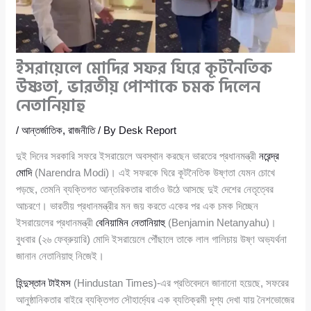
ইসরায়েলে মোদির সফর ঘিরে কূটনৈতিক
উষ্ণতা, ভারতীয় পোশাকে চমক দিলেন
নেতানিয়াহু
/
আন্তর্জাতিক
,
রাজনীতি
/ By
Desk Report
দুই দিনের সরকারি সফরে ইসরায়েলে অবস্থান করছেন ভারতের প্রধানমন্ত্রী
নরেন্দ্র
মোদি
(Narendra Modi)। এই সফরকে ঘিরে কূটনৈতিক উষ্ণতা যেমন চোখে
পড়ছে, তেমনি ব্যক্তিগত আন্তরিকতার বার্তাও উঠে আসছে দুই দেশের নেতৃত্বের
আচরণে। ভারতীয় প্রধানমন্ত্রীর মন জয় করতে একের পর এক চমক দিচ্ছেন
ইসরায়েলের প্রধানমন্ত্রী
বেনিয়ামিন নেতানিয়াহু
(Benjamin Netanyahu)।
বুধবার (২৬ ফেব্রুয়ারি) মোদি ইসরায়েলে পৌঁছালে তাকে লাল গালিচায় উষ্ণ অভ্যর্থনা
জানান নেতানিয়াহু নিজেই।
হিন্দুস্তান টাইমস
(Hindustan Times)-এর প্রতিবেদনে জানানো হয়েছে, সফরের
আনুষ্ঠানিকতার বাইরে ব্যক্তিগত সৌহার্দ্যের এক ব্যতিক্রমী দৃশ্য দেখা যায় নৈশভোজের