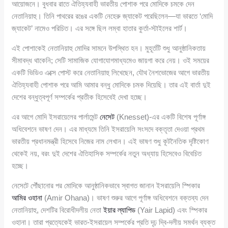
আয়োজনে। বুধবার রাতে ঐতিহ্যবাহী ভারতীয় পোশাক পরে মোদিকে চমকে দেন
নেতানিয়াহু। তিনি পাথরের রঙের একটি নেহেরু জ্যাকেট পরেছিলেন—যা ভারতে ‘মোদি
জ্যাকেট’ নামেও পরিচিত। এর সঙ্গে ছিল লম্বা হাতার কুর্তা-স্টাইলের শার্ট।
এই পোশাকেই নেতানিয়াহু মোদির সামনে উপস্থিত হন। মুহূর্তটি শুধু আনুষ্ঠানিকতায়
সীমাবদ্ধ থাকেনি; সেটি সামাজিক যোগাযোগমাধ্যমেও জায়গা করে নেয়। ওই সময়ের
একটি ভিডিও এক্সে পোস্ট করে নেতানিয়াহু লিখেছেন, যৌথ নৈশভোজের আগে ভারতীয়
ঐতিহ্যবাহী পোশাক পরে আমি আমার বন্ধু মোদিকে চমক দিয়েছি। তার এই বার্তা দুই
দেশের বন্ধুত্বপূর্ণ সম্পর্কের প্রতীক হিসেবেই দেখা হচ্ছে।
এর আগে মোদি ইসরায়েলের পার্লামেন্ট
নেসেট
(Knesset)-এর একটি বিশেষ পূর্ণাঙ্গ
অধিবেশনে ভাষণ দেন। এর মাধ্যমে তিনি ইসরায়েলি সংসদে বক্তৃতা দেওয়া প্রথম
ভারতীয় প্রধানমন্ত্রী হিসেবে নিজের নাম লেখান। এই ভাষণ শুধু কূটনৈতিক দৃষ্টিকোণ
থেকেই নয়, বরং দুই দেশের ঐতিহাসিক সম্পর্কের নতুন অধ্যায় হিসেবেও বিবেচিত
হচ্ছে।
নেসেটে পৌঁছানোর পর মোদিকে আনুষ্ঠানিকভাবে স্বাগত জানান ইসরায়েলি স্পিকার
আমির ওহানা
(Amir Ohana)। ভাষণ শুরুর আগে পূর্ণাঙ্গ অধিবেশনে বক্তব্য দেন
নেতানিয়াহু, দেশটির বিরোধীদলীয় নেতা
ইয়ার ল্যাপিড
(Yair Lapid) এবং স্পিকার
ওহানা। তারা প্রত্যেকেই ভারত-ইসরায়েল সম্পর্কের প্রতি দৃঢ় দ্বি-দলীয় সমর্থন ব্যক্ত