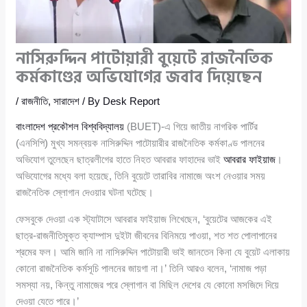
নাসিরুদ্দিন পাটোয়ারী বুয়েটে রাজনৈতিক
কর্মকাণ্ডের অভিযোগের জবাব দিয়েছেন
/
রাজনীতি
,
সারাদেশ
/ By
Desk Report
বাংলাদেশ প্রকৌশল বিশ্ববিদ্যালয়
(BUET)-এ গিয়ে জাতীয় নাগরিক পার্টির
(এনসিপি) মুখ্য সমন্বয়ক নাসিরুদ্দিন পাটোয়ারীর রাজনৈতিক কর্মকাণ্ড পালনের
অভিযোগ তুলেছেন ছাত্রলীগের হাতে নিহত আবরার ফাহাদের ভাই
আবরার ফাইয়াজ
।
অভিযোগের মধ্যে বলা হয়েছে, তিনি বুয়েটে তারাবির নামাজে অংশ নেওয়ার সময়
রাজনৈতিক স্লোগান দেওয়ার ঘটনা ঘটেছে।
ফেসবুকে দেওয়া এক স্ট্যাটাসে আবরার ফাইয়াজ লিখেছেন, ‘বুয়েটের আজকের এই
ছাত্র-রাজনীতিমুক্ত ক্যাম্পাস দুইটা জীবনের বিনিময়ে পাওয়া, শত শত পোলাপানের
শ্রমের ফল। আমি জানি না নাসিরুদ্দিন পাটোয়ারী ভাই জানতেন কিনা যে বুয়েট এলাকায়
কোনো রাজনৈতিক কর্মসূচি পালনের জায়গা না।’ তিনি আরও বলেন, ‘নামাজ পড়া
সমস্যা নয়, কিন্তু নামাজের পরে স্লোগান বা মিছিল দেশের যে কোনো মসজিদে দিয়ে
দেওয়া যেতে পারে।’