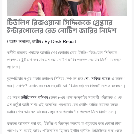
টিউলিপ রিজওয়ানা সিদ্দিককে গ্রেপ্তারে
ইন্টারপোলের রেড নোটিশ জারির নির্দেশ
/
আইন আদালত
,
জাতীয়
/ By
Desk Report
দুর্নীতি মামলায় পলাতক আসামি শেখ রেহানার মেয়ে টিউলিপ রিজওয়ানা সিদ্দিককে
গ্রেপ্তারে ইন্টারপোলের মাধ্যমে রেড নোটিশ জারির পদক্ষেপ নেওয়ার নির্দেশ দিয়েছেন
আদালত।
বৃহস্পতিবার দুপুরে ঢাকার মহানগর সিনিয়র স্পেশাল জজ
মো. সাব্বির ফয়েজ
এ আদেশ
দেন। সংশ্লিষ্ট আদালতের বেঞ্চ সহকারী মো. রিয়াজ হোসেন বিষয়টি নিশ্চিত করেছেন।
এর আগে
দুর্নীতি দমন কমিশন
(দুদক)-এর পক্ষে সংস্থাটির সহকারী পরিচালক এ কে
এম মর্তুজা আলী সাগর এই আসামির গ্রেপ্তারে রেড নোটিশ জারির আবেদন করেন।
শুনানি শেষে আদালত আবেদন মঞ্জুর করে প্রয়োজনীয় পদক্ষেপ নিতে নির্দেশ দেন।
দুদকের আবেদনে বলা হয়, টিউলিপের বিরুদ্ধে ক্ষমতার অপব্যবহার করে কোনো টাকা
পরিশোধ না করেই অবৈধ পারিতোষিক হিসেবে ইস্টার্ন হাউজিং লিমিটেডের কাছ থেকে