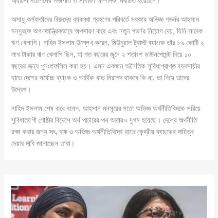
অ্যাসোসিয়েশনের সভাপতি ও সাধারণ সম্পাদক নির্বাচিত হয়েছেন।
অসাধু কর্মকর্তাদের বিরুদ্ধে ব্যবস্থা গ্রহণের পরিবর্তে সরকার অভিজ্ঞ গভর্নর আহসান
মনসুরকে অগণতান্ত্রিকভাবে অপসারণ করে এবং নতুন গভর্নর নিয়োগ দেয়, যিনি সাবেক
ঋণ খেলাপি। নাহিদ ইসলাম উল্লেখ করেন, মিউচুয়াল ট্রাস্ট ব্যাংকে তাঁর ৮৯ কোটি ২
লাখ টাকার ঋণ খেলাপি ছিল, যা গত বছরের জুনে ২ শতাংশ ডাউনপেমেন্ট দিয়ে ১০
বছরের জন্য পুনঃতফসিল করা হয়। এমন একজন অনৈতিক সুবিধাপ্রাপ্ত ব্যবসায়ীর
হাতে দেশের সর্বোচ্চ ব্যাংক ও আর্থিক খাত নিরাপদ থাকবে কি না, তা নিয়ে তাদের
উদ্বেগ।
নাহিদ ইসলাম শেষ করে বলেন, আহসান মনসুরের মতো অভিজ্ঞ অর্থনীতিবিদকে সরিয়ে
সুবিধাভোগী গোষ্ঠীর বিদেশে অর্থ পাচারের পথ আবারও সুগম হয়েছে। দেশের অর্থনীতি
রক্ষা করার জন্য সৎ, দক্ষ ও অভিজ্ঞ অর্থনীতিবিদের হাতে কেন্দ্রীয় ব্যাংকের দায়িত্ব
দেয়ার দাবি জানাচ্ছেন তারা।