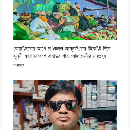
কেয়া’\মতের আগে দা’\জ্জাল জান্না’\তের টিকে’\ট দিবে—
সুন্নী মহাসমাবেশে বাহাদুর শাহ মোজাদ্দেদীর মন্তব্য
সারাদেশ