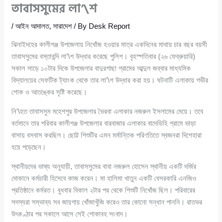
তাবাসসুমের লা’\শ
/
আইন আদালত
,
সারাদেশ
/ By
Desk Report
ঝিনাইদহের কালীগঞ্জ উপজেলায় নিখোঁজ হওয়ার মাত্র একদিনের মাথায় চার বছর বয়সী
তাবাসসুমের বস্তাবন্দি লা’\শ উদ্ধার করেছে পুলিশ। বৃহস্পতিবার (২৬ ফেব্রুয়ারি)
সকাল সাড়ে ১০টার দিকে উপজেলার বাদুরগাছা গ্রামের আব্দুল জব্বার মাধ্যমিক
বিদ্যালয়ের সেফটিক ট্যাংক থেকে তার লা’\শ উদ্ধার করা হয়। ঘটনাটি এলাকায় গভীর
শোক ও আতঙ্কের সৃষ্টি করেছে।
নি’\হত তাবাসসুম মহেশপুর উপজেলার ভৈরবা এলাকার নজরুল ইসলামের মেয়ে। তবে
বর্তমানে তার পরিবার কালীগঞ্জ উপজেলার বারবাজার এলাকার বাদেডিহি গ্রামে ভাড়া
বাসায় বসবাস করছিল। ছোট্ট শিশুটির এমন মর্মান্তিক পরিণতিতে স্বজনরা দিশেহারা
হয়ে পড়েছেন।
স্থানীয়দের ভাষ্য অনুযায়ী, তাবাসসুমের বাবা নজরুল হোসেন স্থানীয় একটি দর্জির
দোকানে কর্মচারী হিসেবে কাজ করেন। মা হালিমা খাতুন একটি বেসরকারি এনজিও
প্রতিষ্ঠানে কর্মরত। বুধবার বিকাল ২টার পর থেকে শিশুটি নিখোঁজ ছিল। পরিবারের
সদস্যরা সম্ভাব্য সব জায়গায় খোঁজাখুঁজি করেও তার কোনো সন্ধান পাননি। রাতভর
উৎকণ্ঠার পর সকালে আসে সেই শোকাবহ সংবাদ।