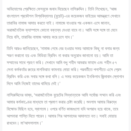
অভিযোগের প্রেক্ষিতে ফেসবুকে জবাব দিয়েছেন নাসিরুদ্দিন। তিনি লিখেছেন, ‘আজ
বাংলাদেশ প্রকৌশল বিশ্ববিদ্যালয় (বুয়েট)-এর কয়েকজন ভাইয়ের আমন্ত্রণে সেখানে
তারাবির নামাজ আদায় করতে যাই। নামাজে যাওয়ার পর একজন এসে জানান,
অরাজনৈতিক ক্যাম্পাসে কোনো বক্তব্য দেওয়া যাবে না। আমি সঙ্গে সঙ্গে তা মেনে
নিয়ে বলি, তারাবির নামাজ আদায় করে চলে যাব।’
তিনি আরও জানিয়েছেন, ‘নামাজ শেষে বের হওয়ার সময় আমাকে কিছু না বলার জন্য
স্মরণ করানো হয় এবং মিডিয়া ব্রিফিং না করার অনুরোধ জানানো হয়। আমি তা
সম্মানের সাথে গ্রহণ করি। সেখানে আমি শুধু শহীদ আবরার ফাহাদ এবং শহীদ ৫৭
সেনা কর্মকর্তার রুহের মাগফিরাত কামনায় দোয়া করি। পরবর্তীতে পলাশীতে এসে প্রেস
ব্রিফিং করি এবং সবার সঙ্গে কথা বলি। এ সময় কয়েকজন ইনকিলাব জিন্দাবাদ স্লোগান
দিলে আমি নিজেই তাদের থামিয়ে দেই।’
নাসিরুদ্দিনের ভাষ্য, ‘অরাজনৈতিক বুয়েটের সিদ্ধান্তকে আমি সর্বোচ্চ সম্মান করি এবং
আমার কর্মকাণ্ডের মাধ্যমে তা প্রমাণ করার চেষ্টা করেছি। শুনলাম আমার বিরুদ্ধে
বিক্ষোভ মিছিল হবে, স্বাগতম। ওপরে বর্ণিত কাজগুলো যদি অপরাধ হয়ে থাকে, তবে
আপনারা শাস্তি দিতে পারেন। আমার শির আপনাদের আদালতে নত। সবাই দোয়ায়
রাখবেন। মা’আসসালাম।’