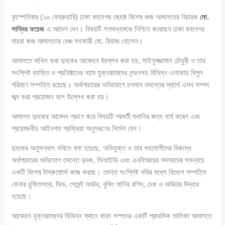
বৃহস্পতিবার (২৬ ফেব্রুয়ারি) ঢাকা মহানগর জ্যেষ্ঠ বিশেষ জজ আদালতের বিচারক
মো.
সাব্বির ফয়েজ
এ আদেশ দেন। বিষয়টি গণমাধ্যমকে নিশ্চিত করেছেন ঢাকা মহানগর
দায়রা জজ আদালতের বেঞ্চ সহকারী মো. রিয়াজ হোসেন।
আদালতে দাখিল করা দুদকের আবেদনে উল্লেখ করা হয়, সাইফুজ্জামান চৌধুরী ও তার
সংশ্লিষ্ট ব্যক্তি ও প্রতিষ্ঠানের নামে যুক্তরাজ্যের লন্ডনসহ বিভিন্ন এলাকায় বিপুল
পরিমাণ সম্পত্তি রয়েছে। অর্থপাচারের অভিযোগে চলমান তদন্তের স্বার্থে এসব সম্পদ
জব্দ করা প্রয়োজন বলে উল্লেখ করা হয়।
আদালত দুদকের আবেদন গ্রহণ করে বিষয়টি পরবর্তী শুনানির জন্য ধার্য করেন এবং
প্রয়োজনীয় আইনগত প্রক্রিয়া অনুসরণের নির্দেশ দেন।
দুদকের অনুসন্ধান নথিতে বলা হয়েছে, অভিযুক্ত ও তার সহযোগীদের বিরুদ্ধে
অর্থপাচারের অভিযোগ তদন্তে দুদক, সিআইডি এবং এনবিআরের সদস্যদের সমন্বয়ে
একটি বিশেষ টাস্কফোর্স কাজ করছে। তদন্ত সংশ্লিষ্ট নথির মধ্যে বিদেশে সম্পত্তি
কেনার চুক্তিপত্র, ডিড, পেমেন্ট অর্ডার, বুকিং মানির রশিদ, চেক ও ভাউচার উদ্ধার
হয়েছে।
আবেদনে যুক্তরাজ্যের বিভিন্ন স্থানে থাকা সম্পদের একটি প্রাথমিক তালিকা আদালতে