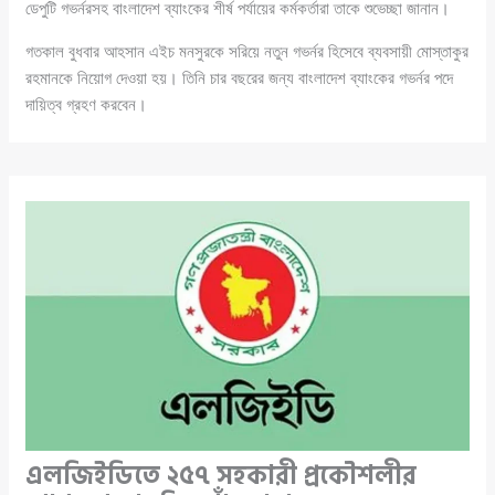
ডেপুটি গভর্নরসহ বাংলাদেশ ব্যাংকের শীর্ষ পর্যায়ের কর্মকর্তারা তাকে শুভেচ্ছা জানান।
গতকাল বুধবার আহসান এইচ মনসুরকে সরিয়ে নতুন গভর্নর হিসেবে ব্যবসায়ী মোস্তাকুর
রহমানকে নিয়োগ দেওয়া হয়। তিনি চার বছরের জন্য বাংলাদেশ ব্যাংকের গভর্নর পদে
দায়িত্ব গ্রহণ করবেন।
এলজিইডিতে ২৫৭ সহকারী প্রকৌশলীর