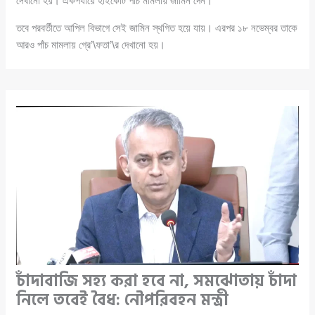
দেখানো হয়। একপর্যায়ে হাইকোর্ট পাঁচ মামলায় জামিন দেন।
তবে পরবর্তীতে আপিল বিভাগে সেই জামিন স্থগিত হয়ে যায়। এরপর ১৮ নভেম্বর তাকে
আরও পাঁচ মামলায় গ্রে’\ফতা’\র দেখানো হয়।
চাঁদাবাজি সহ্য করা হবে না, সমঝোতায় চাঁদা
নিলে তবেই বৈধ: নৌপরিবহন মন্ত্রী