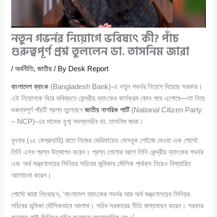
নতুন গভর্নর নিয়োগে ভবিষ্যৎ কী? পাঁচ
গুরুত্বপূর্ণ প্রশ্ন তুললেন ডা. তাসনিম জারা
/
অর্থনীতি
,
জাতীয়
/ By
Desk Report
বাংলাদেশ ব্যাংক
(Bangladesh Bank)-এ নতুন গভর্নর নিয়োগ দিয়েছে সরকার।
এই নিয়োগকে ঘিরে ভবিষ্যতে কেন্দ্রীয় ব্যাংকের কার্যক্রম কোন পথে এগোবে—তা নিয়ে
গুরুত্বপূর্ণ পাঁচটি প্রশ্ন তুলেছেন
জাতীয় নাগরিক পার্টি
(National Citizen Party
– NCP)-এর সাবেক যুগ্ম সদস্যসচিব ডা. তাসনিম জারা।
বুধবার (২৫ ফেব্রুয়ারি) রাতে নিজের ভেরিফায়েড ফেসবুক পেইজে দেওয়া এক পোস্টে
তিনি এসব প্রশ্ন উত্থাপন করেন। প্রশ্ন তোলার আগে তিনি কেন্দ্রীয় ব্যাংকের গভর্নর
এবং অর্থ মন্ত্রণালয়ের সিনিয়র সচিবের ভূমিকার মৌলিক পার্থক্য নিয়েও বিস্তারিত
আলোচনা করেন।
পোস্টে জারা লিখেছেন, ‘বাংলাদেশ ব্যাংকের গভর্নর আর অর্থ মন্ত্রণালয়ের সিনিয়র
সচিবের ভূমিকা মৌলিকভাবে আলাদা। সচিব সরকারের নীতি বাস্তবায়ন করেন। সরকার