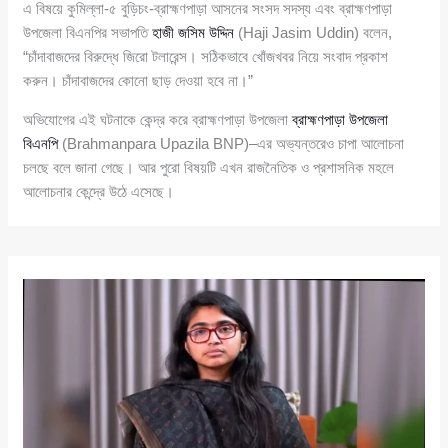
এ বিষয়ে কুমিল্লা-৫ বুড়িচং-ব্রাহ্মণপাড়া আসনের সংসদ সদস্য এবং ব্রাহ্মণপাড়া
উপজেলা বিএনপির সভাপতি
হাজী জসিম উদ্দিন
(Haji Jasim Uddin) বলেন,
“চাঁদাবাজদের বিরুদ্ধে জিরো টলারেন্স। সঠিকভাবে খোঁজখবর নিয়ে সংবাদ প্রকাশ
করুন। চাঁদাবাজদের কোনো ছাড় দেওয়া হবে না।”
অভিযোগের এই ঘটনাকে কেন্দ্র করে ব্রাহ্মণপাড়া উপজেলা
ব্রাহ্মণপাড়া উপজেলা
বিএনপি
(Brahmanpara Upazila BNP)–এর অভ্যন্তরেও চাপা আলোচনা
চলছে বলে জানা গেছে। আর পুরো বিষয়টি এখন রাজনৈতিক ও প্রশাসনিক মহলে
আলোচনার কেন্দ্রে উঠে এসেছে।