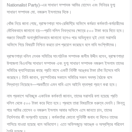
Nationalist Party)–এর সাধারণ সম্পাদক আমির হোসেন এবং সিনিয়র যুগ্ম
সাধারণ সম্পাদক মো. নজরুল ইসলামের দিকে।
খোঁজ নিয়ে জানা গেছে, ব্রাহ্মণপাড়া সাব-রেজিস্ট্রি অফিসে কর্মরত কর্মকর্তা-কর্মচারীদের
মৌখিকভাবে জানানো হয়—প্রতি দলিল নিবন্ধনের ক্ষেত্রে ৫০০ টাকা করে দিতে হবে।
শুরুতে বিষয়টি অনানুষ্ঠানিকভাবে জানানো হলেও পরে অভিযুক্ত দুই নেতা সরাসরি
অফিসে গিয়ে বিষয়টি নিশ্চিত করতে চাপ প্রয়োগ করেছেন বলে দাবি সংশ্লিষ্টদের।
ব্রাহ্মণপাড়া দলিল লেখক সমিতির সাংগঠনিক সম্পাদক জসীম উদ্দীন বলেন, ব্রাহ্মণপাড়া
উপজেলা বিএনপির সাধারণ সম্পাদক এবং যুগ্ম সাধারণ সম্পাদক নজরুল ইসলাম তাদের
সমিতির ক্যাশিয়ারের কাছে প্রতি মাসে একটি নির্দিষ্ট অঙ্কের টাকা চাঁদা হিসেবে দাবি
করেছেন। তিনি জানান, বৃহস্পতিবার সকালে সমিতির সকল সদস্য বৈঠকে বসে
সিদ্ধান্ত নিয়েছেন—পরবর্তীতে এমন দাবি এলে আইনি ব্যবস্থা গ্রহণ করা হবে।
নাম প্রকাশে অনিচ্ছুক একাধিক কর্মকর্তা জানান, তাদের সরাসরি বলা হয়েছে প্রতি
দলিল থেকে ৫০০ টাকা করে দিতে হবে। প্রথমে তারা বিষয়টিকে গুরুত্ব দেননি। কিন্তু
পরে আমির হোসেন ও নজরুল ইসলাম আবার অফিসে এসে জানতে চান, তাদের
নির্দেশনার কী অগ্রগতি হয়েছে। কর্মকর্তারা কোনো সুনির্দিষ্ট জবাব না দিলেও তাদের
শাসিয়ে যাওয়া হয়েছে বলে অভিযোগ। এতে অফিসজুড়ে আতঙ্ক ও অস্বস্তির পরিবেশ
তৈরি হয়েছে।