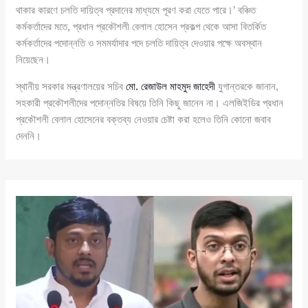
থাকার কারণে চলতি দায়িত্ব প্রদানের মাধ্যমে পূরণ করা যেতে পারে।’ বঞ্চিত
কর্মকর্তাদের মতে, প্রধান প্রকৌশলী বেলাল হোসেন প্রকল্প থেকে আসা বিতর্কিত
কর্মকর্তাদের পদোন্নতি ও সমমর্যাদার পদে চলতি দায়িত্ব দেওয়ার পক্ষে অবস্থান
নিয়েছেন।
স্থানীয় সরকার মন্ত্রণালয়ের সচিব
মো. রেজাউল মাহমুদ জাহেদী
যুগান্তরকে জানান,
সহকারী প্রকৌশলীদের পদোন্নতির বিষয়ে তিনি কিছু জানেন না। এলজিইডির প্রধান
প্রকৌশলী বেলাল হোসেনের বক্তব্য নেওয়ার চেষ্টা করা হলেও তিনি কোনো জবাব
দেননি।