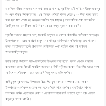
একাধিক দলিল লেখকের সঙ্গে কথা বলে জানা যায়, প্রতিদিন এই অফিসে উল্লেখযোগ্য
সংখ্যক দলিল নিবন্ধিত হয়। সে হিসেবে প্রতিটি দলিল থেকে ৫০০ টাকা করে আদায়
করা হলে মাস শেষে বড় অঙ্কের অর্থ সংগ্রহ সম্ভব। তবে মাসিক মোট কত দলিল
নিবন্ধিত হয়, সে বিষয়ে অফিসিয়াল কোনো তথ্য প্রকাশ করা হয়নি।
স্থানীয় সচেতন মহলের মতে, সরকারি দপ্তরে এ ধরনের চাঁদাবাজির অভিযোগ অত্যন্ত
উদ্বেগজনক। এতে সাধারণ মানুষ শেষ পর্যন্ত আর্থিকভাবে ক্ষতিগ্রস্ত হতে পারেন।
কারণ অতিরিক্ত অর্থের চাপ দলিলগ্রহীতাদের ওপর বর্তাতে পারে, যা সরাসরি
জনভোগান্তি বাড়াবে।
ব্রাহ্মণপাড়া উপজেলা সাব-রেজিস্ট্রার দীপঙ্কর সাহা বলেন, দলিল লেখক সমিতির
কয়েকজন তাকে বিষয়টি অবহিত করেছেন। তিনি স্বীকার করেন, বিএনপির দুজন নেতা
অফিসে এসেছিলেন। তবে এর বেশি কিছু বলতে রাজি হননি।
অভিযুক্ত ব্রাহ্মণপাড়া উপজেলা বিএনপির যুগ্ম সাধারণ সম্পাদক মো. নজরুল
ইসলামকে একাধিকবার ফোন করা হলেও তিনি সাড়া দেননি। একইভাবে সাধারণ
সম্পাদক আমির হোসেনকে ফোন ও হোয়াটসঅ্যাপে বার্তা পাঠানো হলেও তার কোনো
বক্তব্য পাওয়া যায়নি।