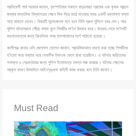
প্রতিবেশী পার্থ সরকার জানান, বৃহস্পতিবার সকালে বাদুরগাছা গ্রামের এক কৃষক আব্দুল
জব্বার মাধ্যমিক বিদ্যালয়ের পেছন দিক দিয়ে মাঠে যাওয়ার সময় একটি রক্তাক্ত বস্তা
পড়ে থাকতে দেখেন। বিষয়টি সন্দেহজনক মনে হলে তিনি দ্রুত পুলিশে খবর দেন। পরে
পুলিশ ঘটনাস্থলে পৌঁছে বস্তা খুলে শিশুটির লা’\শ উদ্ধার করে। উদ্ধার শেষে লা’\শটি
ময়নাতদন্তের জন্য ঝিনাইদহ সদর হাসপাতালের মর্গে পাঠানো হয়েছে।
কালীগঞ্জ থানার ওসি জেল্লাল হোসেন জানান, প্রাথমিকভাবে ধারণা করা হচ্ছে শিশুটিকে
হ’\ত্যা করে বস্তায় ভরে সেফটিক ট্যাংকে ফেলে রাখা হয়েছিল। এ ঘটনায় জড়িতদের
শনাক্ত ও গ্রেফতারের জন্য পুলিশ ইতোমধ্যে তদন্ত শুরু করেছে। ঘটনার পেছনের
প্রকৃত কারণ উদঘাটনে আইনশৃঙ্খলা বাহিনী কাজ করছে বলে তিনি জানান।
Must Read