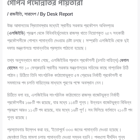
গোপন পদোন্নতির পাঁয়তারা
/
রাজনীতি
,
সারাদেশ
/ By
Desk Report
উচ্চ আদালতের স্থিতাবস্থার মধ্যেই স্থানীয় সরকার প্রকৌশল অধিদপ্তর
(
এলজিইডি
) প্রকল্প থেকে বিধিবহির্ভূতভাবে রাজস্ব খাতে নিয়োগকৃত ২৫৭ সহকারী
প্রকৌশলীকে গোপনে পদোন্নতি দেওয়ার চেষ্টা চলছে। সম্প্রতি এলজিইডি থেকে দুই
দফায় মন্ত্রণালয়ে পদোন্নতির প্রস্তাব পাঠানো হয়েছে।
তথ্য অনুসন্ধানে জানা গেছে, এলজিইডির প্রধান প্রকৌশলী (চলতি দায়িত্ব)
বেলাল
হোসেন
গত ১০ ফেব্রুয়ারি স্থানীয় সরকার মন্ত্রণালয়ের সচিবের কাছে দাপ্তরিক চিঠি
পাঠান। চিঠিতে তিনি সাংগঠনিক কাঠামোভুক্ত ৫ম গ্রেডের নির্বাহী প্রকৌশলী বা
সমমানের পদ চলতি দায়িত্বের মাধ্যমে পূরণের পক্ষে অবস্থান নেন।
চিঠিতে বলা হয়, এলজিইডির সাংগঠনিক কাঠামোতে রাজস্ব বাজেটভুক্ত নির্বাহী
প্রকৌশলীর ১৬৮টি পদ রয়েছে, যার মধ্যে ১১৪টি শূন্য। উন্নয়ন বাজেটভুক্ত বিভিন্ন
প্রকল্পে আরও ১১২টি পদ রয়েছে, যার মধ্যে ১৬টি পূর্ণ। সব মিলিয়ে বর্তমানে ২১০টি পদ
শূন্য রয়েছে।
প্রস্তাবনায় উল্লেখ করা হয়, ‘ইতোপূর্বে ৩৩৩ জনের পদোন্নতি দেওয়া হয়েছে।
জ্যেষ্ঠতা নিয়ে মামলা চলায় পদোন্নতি দেওয়া সম্ভব হয়নি। পদগুলো দীর্ঘদিন শূন্য