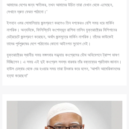
আমাদের দেশের জন্য ক্ষতিকর, তখন আমাদের উচিত তারা যেখান থেকে এসেছেন,
সেখানে দ্রুত ফেরত পাঠানো।’
ইলহান ওমর সোমালিয়ায় জন্মগ্রহণ করলেও তিন দশকেরও বেশি সময় ধরে মার্কিন
নাগরিক। অন্যদিকে, ফিলিস্তিনি বংশোদ্ভূত রাশিদা তালিব যুক্তরাষ্ট্রের মিশিগানের
ডেট্রয়েটে জন্মগ্রহণ করেছেন, অর্থাৎ জন্মসূত্রে মার্কিন নাগরিক। তাঁদের কাউকেই
তাদের পূর্বপুরুষের দেশে পাঠানোর কোনো আইনগত সুযোগ নেই।
যুক্তরাষ্ট্রের স্থানীয় সময় মঙ্গলবার সন্ধ্যায় কংগ্রেসের যৌথ অধিবেশনে ট্রাম্প ভাষণ
দিচ্ছিলেন। এ সময় এই দুই কংগ্রেস সদস্য বারবার তাঁর বক্তব্যের প্রতিবাদ জানান।
হাউস চেম্বার থেকে বের হওয়ার সময় তারা চিৎকার করে বলেন, ‘আপনি আমেরিকানদের
হত্যা করেছেন!’