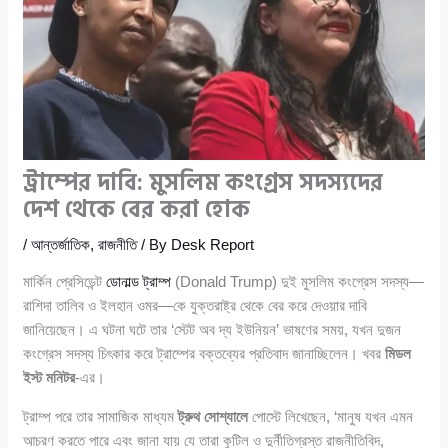
ট্রাম্পের দাবি: মুসলিম কংগ্রেস সদস্যদের
দেশ থেকে বের করা হোক
/
আন্তর্জাতিক
,
রাজনীতি
/ By
Desk Report
মার্কিন প্রেসিডেন্ট
ডোনাল্ড ট্রাম্প
(Donald Trump) দুই মুসলিম কংগ্রেস সদস্য—
রাশিদা তালিব ও ইলহান ওমর—কে যুক্তরাষ্ট্র থেকে বের করে দেওয়ার দাবি
জানিয়েছেন। এ ঘটনা ঘটে তার ‘স্টেট অব দ্য ইউনিয়ন’ ভাষণের সময়, যখন দুজন
কংগ্রেস সদস্য চিৎকার করে ট্রাম্পের বক্তব্যের প্রতিবাদ জানাচ্ছিলেন। খবর
মিডল
ইস্ট মনিটর
-এর।
ট্রাম্প পরে তার সামাজিক মাধ্যম
ট্রুথ সোশ্যালে
পোস্টে লিখেছেন, ‘মানুষ যখন এমন
আচরণ করতে পারে এবং জানা যায় যে তারা কুটিল ও দুর্নীতিগ্রস্ত রাজনীতিবিদ,