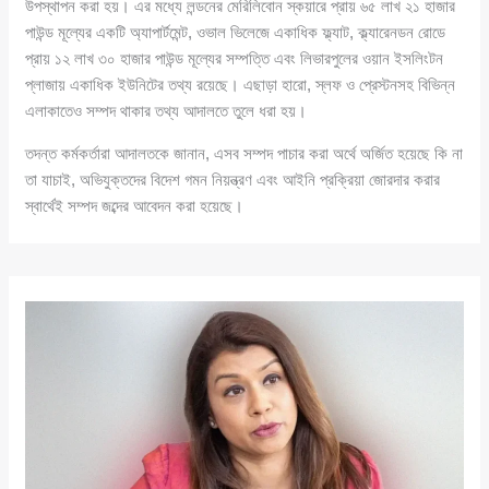
উপস্থাপন করা হয়। এর মধ্যে লন্ডনের মেরিলিবোন স্কয়ারে প্রায় ৬৫ লাখ ২১ হাজার
পাউন্ড মূল্যের একটি অ্যাপার্টমেন্ট, ওভাল ভিলেজে একাধিক ফ্ল্যাট, ক্ল্যারেনডন রোডে
প্রায় ১২ লাখ ৩০ হাজার পাউন্ড মূল্যের সম্পত্তি এবং লিভারপুলের ওয়ান ইসলিংটন
প্লাজায় একাধিক ইউনিটের তথ্য রয়েছে। এছাড়া হারো, স্লফ ও প্রেস্টনসহ বিভিন্ন
এলাকাতেও সম্পদ থাকার তথ্য আদালতে তুলে ধরা হয়।
তদন্ত কর্মকর্তারা আদালতকে জানান, এসব সম্পদ পাচার করা অর্থে অর্জিত হয়েছে কি না
তা যাচাই, অভিযুক্তদের বিদেশ গমন নিয়ন্ত্রণ এবং আইনি প্রক্রিয়া জোরদার করার
স্বার্থেই সম্পদ জব্দের আবেদন করা হয়েছে।