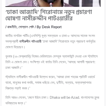
‘ঢাকা আজাদি’ শিরোনামে নতুন প্রচারণা
ঘোষণা নাসীরুদ্দীন পাটওয়ারীর
/
রাজনীতি
,
সোস্যাল পোষ্ট
/ By
Desk Report
জাতীয় নাগরিক পার্টির (এনসিপি) মুখ্য সমন্বয়ক ও ঢাকা-৮ আসনের সাবেক সংসদ
সদস্যপ্রার্থী
নাসীরুদ্দীন পাটওয়ারী
‘ঢাকা আজাদি’ শিরোনামে নতুন প্রচারণা কর্মসূচির
ঘোষণা দিয়েছেন।
বুধবার (২৬ ফেব্রুয়ারি) নিজের ভেরিফায়েড ফেসবুক অ্যাকাউন্টে দেওয়া এক স্ট্যাটাসে
তিনি এ ঘোষণা দেন। সংক্ষিপ্ত ওই বার্তায় তিনি লেখেন, ‘আসছে আগামী প্রচারণা:
ঢাকা আজাদি।’
স্ট্যাটাসে নাসীরুদ্দীন পাটওয়ারী উল্লেখ করেন, ‘আমরা ঢাকা শহরের প্রতিটি ওয়ার্ডে
যাবো, মানুষের কথা শুনছি, সমাজ গুছিয়ে নেব, দুর্নীতি, অন্যায়, অব্যবস্থাপনার
বিরুদ্ধে লড়াই করব।’
তিনি আরও লেখেন, ‘জেগে উঠবে ঢাকা। Dhaka will be Azad. বাংলাদেশের সুন্দর
ভবিষ্যতের জন্য।’