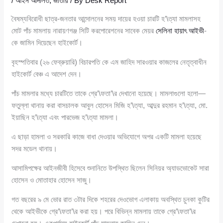
/
আইন আদালত
,
জাতীয়
/ By
Desk Report
বৈষম্যবিরোধী ছাত্র-জনতার আন্দোলনের সময় দায়ের হওয়া চারটি হ’\ত্যা মামলাসহ
মোট পাঁচ মামলায় নারায়ণগঞ্জ সিটি করপোরেশনের সাবেক মেয়র
সেলিনা হায়াৎ আইভী
-
কে জামিন দিয়েছেন হাইকোর্ট।
বৃহস্পতিবার (২৬ ফেব্রুয়ারি) বিচারপতি কে এম জাহিদ সারওয়ার কাজলের নেতৃত্বাধীন
হাইকোর্ট বেঞ্চ এ আদেশ দেন।
পাঁচ মামলার মধ্যে চারটিতে তাকে গ্রে’\ফতা’\র দেখানো হয়েছে। মামলাগুলো হলো—
ফতুল্লা থানায় করা বাসচালক আবুল হোসেন মিজি হ’\ত্যা, আব্দুর রহমান হ’\ত্যা, মো.
ইয়াছিন হ’\ত্যা এবং পারভেজ হ’\ত্যা মামলা।
এ ছাড়া হামলা ও সরকারি কাজে বাধা দেওয়ার অভিযোগে অপর একটি মামলা হয়েছে
সদর মডেল থানায়।
আসামিপক্ষের আইনজীবী হিসেবে শুনানিতে উপস্থিত ছিলেন সিনিয়র অ্যাডভোকেট সারা
হোসেন ও মোতাহার হোসেন সাজু।
গত বছরের ৯ মে ভোর রাত ৩টার দিকে শহরের দেওভোগ এলাকায় অবস্থিত চুনকা কুটির
থেকে আইভীকে গ্রে’\ফতা’\র করা হয়। পরে বিভিন্ন মামলায় তাকে গ্রে’\ফতা’\র