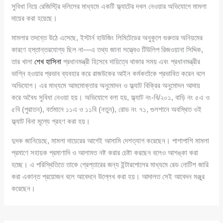
সুবিধা নিয়ে রেজিস্ট্রি দলিলের মাধ্যমে একটি ফ্ল্যাটের দখল নেওয়ার অভিযোগে মামলা
দায়ের করা হয়েছে।
মামলার তদন্তে উঠে এসেছে, ইস্টার্ন হাউজিং লিমিটেডের অনুকূলে গুরুতর অনিয়মের
কারণে হস্তান্তরযোগ্য ছিল না—এ তথ্য জানা সত্ত্বেও টিউলিপ রিজওয়ানা সিদ্দিক,
তার খালা
শেখ হাসিনা
প্রধানমন্ত্রী হিসেবে দায়িত্বে থাকার সময় এবং প্রধানমন্ত্রীর
ভাগ্নি হওয়ার প্রভাব ব্যবহার করে রাজউকের আইন কর্মকর্তাকে প্রভাবিত করেন বলে
অভিযোগ। এর মাধ্যমে আমমোক্তার অনুমোদন ও ফ্ল্যাট বিক্রির অনুমোদন আদায়
করে অবৈধ সুবিধা নেওয়া হয়। অভিযোগে বলা হয়, ফ্ল্যাট নং-বি/২০১, বাড়ি নং ৫এ ও
৫বি (পুরাতন), বর্তমানে ১১এ ও ১১বি (নতুন), রোড নং ৭১, গুলশানে অবস্থিত ওই
ফ্ল্যাট বিনা মূল্যে গ্রহণ করা হয়।
দুদক জানিয়েছে, মামলা দায়েরের আগেই আসামি দেশত্যাগ করেছেন। পাশাপাশি মামলা
প্রমাণে সহায়ক প্রমাণাদি ও আলামত নষ্ট করার চেষ্টা করছেন বলেও আশঙ্কা করা
হচ্ছে। এ পরিস্থিতিতে তাকে গ্রেপ্তারের জন্য ইন্টারপোলের মাধ্যমে রেড নোটিশ জারি
করা একান্ত প্রয়োজন বলে আবেদনে উল্লেখ করা হয়। আদালত সেই আবেদন মঞ্জুর
করেছেন।