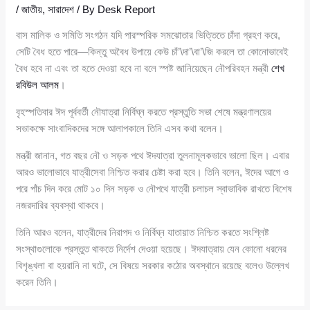
/
জাতীয়
,
সারাদেশ
/ By
Desk Report
বাস মালিক ও সমিতি সংগঠন যদি পারস্পরিক সমঝোতার ভিত্তিতে চাঁদা গ্রহণ করে,
সেটি বৈধ হতে পারে—কিন্তু অবৈধ উপায়ে কেউ চাঁ’\দা’\বা’\জি করলে তা কোনোভাবেই
বৈধ হবে না এবং তা হতে দেওয়া হবে না বলে স্পষ্ট জানিয়েছেন নৌপরিবহন মন্ত্রী
শেখ
রবিউল আলম
।
বৃহস্পতিবার ঈদ পূর্ববর্তী নৌযাত্রা নির্বিঘ্ন করতে প্রস্তুতি সভা শেষে মন্ত্রণালয়ের
সভাকক্ষে সাংবাদিকদের সঙ্গে আলাপকালে তিনি এসব কথা বলেন।
মন্ত্রী জানান, গত বছর নৌ ও সড়ক পথে ঈদযাত্রা তুলনামূলকভাবে ভালো ছিল। এবার
আরও ভালোভাবে যাত্রীসেবা নিশ্চিত করার চেষ্টা করা হবে। তিনি বলেন, ঈদের আগে ও
পরে পাঁচ দিন করে মোট ১০ দিন সড়ক ও নৌপথে যাত্রী চলাচল স্বাভাবিক রাখতে বিশেষ
নজরদারির ব্যবস্থা থাকবে।
তিনি আরও বলেন, যাত্রীদের নিরাপদ ও নির্বিঘ্ন যাতায়াত নিশ্চিত করতে সংশ্লিষ্ট
সংস্থাগুলোকে প্রস্তুত থাকতে নির্দেশ দেওয়া হয়েছে। ঈদযাত্রায় যেন কোনো ধরনের
বিশৃঙ্খলা বা হয়রানি না ঘটে, সে বিষয়ে সরকার কঠোর অবস্থানে রয়েছে বলেও উল্লেখ
করেন তিনি।