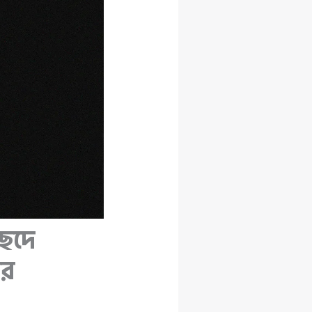
ছেদে
ের