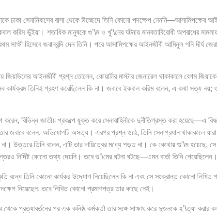
 জিয়াকে ঢাকা সেনানিবাসের বাসা থেকে উচ্ছেদে তিনি কোনো পদক্ষেপ নেননি—আসামিপক্ষের আ
বাল করিম ভূঁইয়া। শতাধিক মানুষকে গু’\ম ও খু’\নের ঘটনায় মানবতাবিরোধী অপরাধের মামল
রথম সাক্ষী হিসেবে জবানবন্দি দেন তিনি। পরে আসামিপক্ষের আইনজীবী আমিনুল গনি দীর্ঘ জ
রায় জিয়াউলের আইনজীবী প্রশ্ন তোলেন, কোয়ার্টার মাস্টার জেনারেল থাকাকালে বেগম জিয়াকে
 সব কার্যক্রম তিনিই গ্রহণ করেছিলেন কি না। জবাবে ইকবাল করিম বলেন, এ কথা সত্য নয়;
করেন, বিভিন্ন জাতীয় প্রকল্পে যুক্ত করে সেনাবাহিনীকে দুর্নীতিগ্রস্ত করা হয়েছে—এ বিষ
ার জবাবে বলেন, অভিযোগটি অসত্য। এরপর প্রশ্ন ওঠে, তিনি সেনাপ্রধান থাকাকালে যারা গ
া। উত্তরে তিনি বলেন, এটি তার দায়িত্বের মধ্যে পড়ত না। কে কোথায় গু’\ম হয়েছে, সে বিষয়
দপ্তরও নির্দিষ্ট কোনো তথ্য দেয়নি। তবে গু’\মের ঘটনা ঘটছে—এমন বার্তা তিনি পেয়েছিলেন
্কৃতি বন্ধে তিনি কোনো কার্যকর উদ্যোগ নিয়েছিলেন কি না এবং সে সংক্রান্ত কোনো লিখিত 
পদক্ষেপ নিয়েছেন, তবে লিখিত কোনো প্রমাণপত্র তার কাছে নেই।
ব থেকে প্রত্যাবর্তনের পর এক কনিষ্ঠ কর্মকর্তা তার সঙ্গে সাক্ষাৎ করে দুজনকে হ’\ত্যা কর