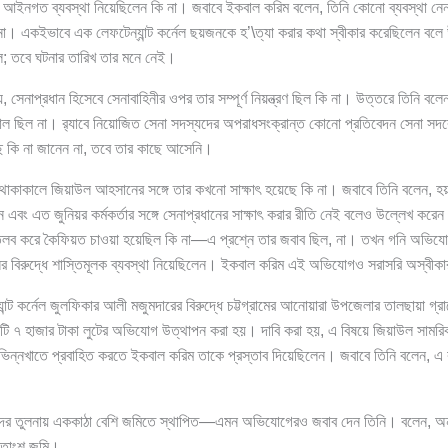
 আইনগত ব্যবস্থা নিয়েছিলেন কি না। জবাবে ইকবাল করিম বলেন, তিনি কোনো ব্যবস্থা নেন
া। একইভাবে এক লেফটেন্যান্ট কর্নেল ছয়জনকে হ’\ত্যা করার কথা স্বীকার করেছিলেন বলে
ল; তবে ঘটনার তারিখ তার মনে নেই।
েনাপ্রধান হিসেবে সেনাবাহিনীর ওপর তার সম্পূর্ণ নিয়ন্ত্রণ ছিল কি না। উত্তরে তিনি বলেন,
্রোল ছিল না। র‌্যাবে নিয়োজিত সেনা সদস্যদের অপরাধসংক্রান্ত কোনো প্রতিবেদন সেনা স
ে কি না জানেন না, তবে তার কাছে আসেনি।
ন থাকাকালে জিয়াউল আহসানের সঙ্গে তার কখনো সাক্ষাৎ হয়েছে কি না। জবাবে তিনি বলেন, হ
েন এবং এত জুনিয়র কর্মকর্তার সঙ্গে সেনাপ্রধানের সাক্ষাৎ করার রীতি নেই বলেও উল্লেখ করে
ব করে কৈফিয়ত চাওয়া হয়েছিল কি না—এ প্রশ্নে তার জবাব ছিল, না। তখন গনি অভিযো
 বিরুদ্ধে শাস্তিমূলক ব্যবস্থা নিয়েছিলেন। ইকবাল করিম এই অভিযোগও সরাসরি অস্বীক
ান্ট কর্নেল জুলফিকার আলী মজুমদারের বিরুদ্ধে চট্টগ্রামের আনোয়ারা উপজেলার তালছায়া গ
ি ৭ হাজার টাকা লুটের অভিযোগ উত্থাপন করা হয়। দাবি করা হয়, এ বিষয়ে জিয়াউল সামরিক 
ভিন্নখাতে প্রবাহিত করতে ইকবাল করিম তাকে প্রস্তাব দিয়েছিলেন। জবাবে তিনি বলেন, এ
ের তুলনায় এককাঠা বেশি জমিতে স্থাপিত—এমন অভিযোগেরও জবাব দেন তিনি। বলেন, অন্
শতাংশ জমি।