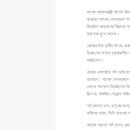
সাবেক প্রধানমন্ত্রী খালেদা
করেছেন সাবেক সেনাপ্রধান ইক
জিয়াউল আহসানের বিরুদ্ধে প্
প্রশ্নের মুখে ফেলেন।
রোববার টানা তৃতীয় দিনের জে
উচ্ছেদের লক্ষ্যে প্রয়োজনীয়
করছিলেন।
জেরার একপর্যায়ে গনি অভিযোগ 
বলেছেন। সাবেক সেনাপ্রধান ত
কোনো পদক্ষেপ নিয়েছিলেন কি ন
ছিল না; সামরিক গোয়েন্দা পরি
গনি জানতে চান, গু’\মের সংস
করিমের ভাষ্য, তিনি অসংখ্য 
আরেক প্রশ্নে গনি বলেন, র‍্যা