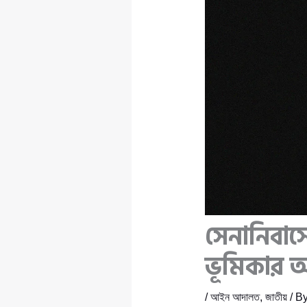
সেনানিবাস
ভূমিকার 
/
আইন আদালত
,
জাতীয়
/ B