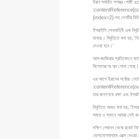
ইরান সমর্থিত সশস্ত্র গোষ্
:contentReference[oai
{index=2}-সহ দেশটির বিভিন্
ইসরাইলি সেনাবাহিনী এক বিবৃ
হানছে। বিবৃতিতে বলা হয়, ‘হ
দেওয়া হবে।’
আল-জাজিরার প্রতিবেদনে বলা 
বিস্ফোরণের শব্দ শোনা গেছে।
এর আগে ইরানের সর্বোচ্চ 
:contentReference[oaicit
তার জনগণকে রক্ষা এবং ইসরা
বিবৃতিতে আরও বলা হয়, ‘ইসর
সময়ে ও স্থানে আমরা সেই জ
দক্ষিণ লেবানন থেকে রকেট ন
যোগাযোগমাধ্যম এক্সে দেওয়া এ