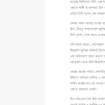
তথ্যের ভিত্তিতে তিনি কোনো
কোনো সাক্ষী বা আলামত ছিল ন
চাইলে তিনি বলেন, নাম কামরু
জেরায় আরও জানতে চাওয়া হয়, স
ছিল, কিন্তু অপারেশনাল কন্ট
তিনি বলেন, সেনা সদরে এসেছ
গনি প্রশ্ন করেন, সেনাপ্রধা
জিয়াউল জুনিয়র কর্মকর্তা ছিল
ওঠা অভিযোগে তাকে কখনো তল
আক্রোশ থেকে তিনি জিয়াউলের
জেরার আরেক পর্যায়ে লেফটেন্য
বাড়িতে অভিযান চালিয়ে ২ কোট
দাখিল করেছিলেন এবং তদন্ত 
কোনো প্রস্তাব দেননি।
ডিওএইচএসে তার বাসা অন্যদ
দেওয়া হয়েছে ৪ দশমিক ৮৭ 