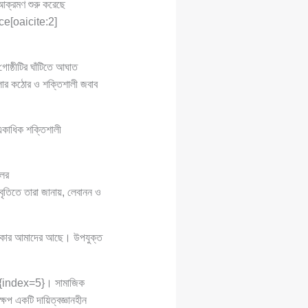
আক্রমণ শুরু করেছে
ce[oaicite:2]
োষ্ঠীটির ঘাঁটিতে আঘাত
মলার কঠোর ও শক্তিশালী জবাব
একাধিক শক্তিশালী
লের
তিতে তারা জানায়, লেবানন ও
অধিকার আমাদের আছে। উপযুক্ত
:5]{index=5}। সামাজিক
েপ একটি দায়িত্বজ্ঞানহীন