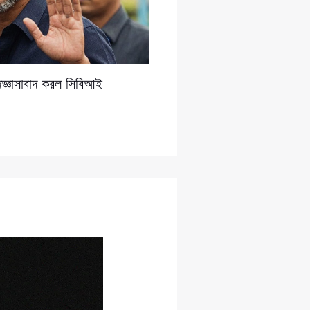
িজ্ঞাসাবাদ করল সিবিআই