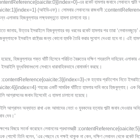
ঠী :contentReference[oaicite:0]{index=0}-এর রকেট হামলার জবাবে লেবাননে পাল্টা 
cite:1]{index=1} (আইডিএফ)। সোমবার লেবাননের রাজধানী :contentReferen
ন এলাকায় হিজবুল্লাহর লক্ষ্যবস্তুতে হামলা চালানো হয়।
তিতে জানায়, উত্তর ইসরাইলে হিজবুল্লাহর বড় ধরনের রকেট হামলার পর তারা ‘লেবাননজুড়ে’ গ
িজবুল্লাহকে ইসরাইল রাষ্ট্রের জন্য কোনো হুমকি তৈরি করার সুযোগ দেওয়া হবে না। এই হা
হয়েছে, হিজবুল্লাহর শক্ত ঘাঁটি হিসেবে পরিচিত বৈরুতের দক্ষিণ শহরতলি দাহিয়েহ এলাকায় 
 ইসরাইলি যুদ্ধবিমানগুলো সেখানে ধারাবাহিকভাবে বোমাবর্ষণ করছে।
নেতা :contentReference[oaicite:3]{index=3}-কে হত্যার প্রতিশোধ নিতে ইসরাই
e:4]{index=4} শহরের একটি সামরিক ঘাঁটিতে হামলার দাবি করে হিজবুল্লাহ। এক বিবৃ
ইলি আগ্রাসনের জবাব হিসেবেই এ হামলা চালানো হয়েছে।
াইলি আগ্রাসন অব্যাহত রাখা এবং আমাদের নেতা ও যুবকদের হত্যার পাল্টা জবাব দেওয়ার 
বাব দেব।’
িক্ষেপের বিষয়ে সতর্ক করেছেন লেবাননের প্রধানমন্ত্রী :contentReference[oaicite
ক পোস্টে তিনি বলেন, ‘এর পেছনে যে পক্ষই থাকুক না কেন, দক্ষিণ লেবানন থেকে রকেট নিক্ষ