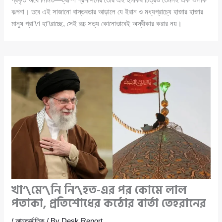
কল্পনা। তবে এই সাজানো বাস্তবতার আড়ালে যে ইরান ও মধ্যপ্রাচ্যে হাজার হাজার
মানুষ প্রা’\ণ হা’\রাচ্ছে, সেই রূঢ় সত্য কোনোভাবেই অস্বীকার করার নয়।
খা’\মে’\নি নি’\হত-এর পর কোমে লাল
পতাকা, প্রতিশোধের কঠোর বার্তা তেহরানের
/
আন্তর্জাতিক
/ By
Desk Report