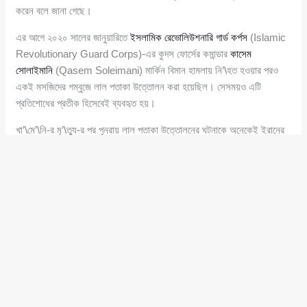
করেন বলে জানা গেছে।
এর আগে ২০২০ সালের জানুয়ারিতে
ইসলামিক রেভোলিউশনারি গার্ড কর্পস
(Islamic
Revolutionary Guard Corps)-এর কুদস ফোর্সের কমান্ডার
কাসেম
সোলাইমানি
(Qasem Soleimani) মার্কিন বিমান হামলায় নি’\হত হওয়ার পরও
একই মসজিদের গম্বুজে লাল পতাকা উত্তোলন করা হয়েছিল। সেসময়ও এটি
প্রতিশোধের প্রতীক হিসেবেই ব্যবহৃত হয়।
খা’\মে’\নি-র মৃ’\ত্যু-র পর পুনরায় লাল পতাকা উত্তোলনের ঘটনাকে অনেকেই ইরানের
পক্ষ থেকে কঠোর বার্তা হিসেবে দেখছেন। বিভিন্ন গণমাধ্যমের প্রতিবেদনে বলা হয়েছে,
মধ্যপ্রাচ্যে উত্তেজনা বাড়ার প্রেক্ষাপটে কোম শহরের এই প্রতীকী পদক্ষেপ খা’\মে’\নি-
র সমর্থকদের মধ্যে ক্ষোভ ও প্রতিশোধস্পৃহাকে প্রতিফলিত করেছে।
শনিবার ইরানে ইসরাইল-মার্কিন যৌথ হামলার সময় তেহরানে এক বিমান হামলায়
খা’\মে’\নি নি’\হত হন বলে জানানো হয়েছে। চলমান হামলায় ইরানের সর্বোচ্চ নেতা
আয়াতুল্লাহ খা’\মে’\নি-সহ প্রায় শতাধিক নি’\হত হন। এর পরপরই ইরান
যুক্তরাষ্ট্রের ঘাঁটি লক্ষ্য করে মধ্যপ্রাচ্যজুড়ে হামলা চালায় এবং ইসরাইলের দিকেও
ক্ষেপণাস্ত্র নিক্ষেপ করে।