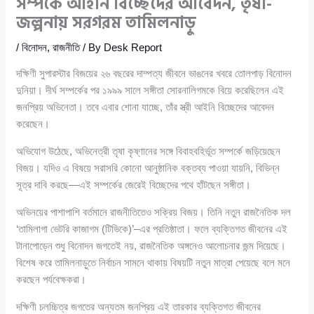
সম্পর্কে আইনি বিচ্ছেদের আবেদন, তৃষা-
জল্পনায় সরগরম তামিলনাড়ু
/
বিনোদন
,
রাজনীতি
/ By
Desk Report
দক্ষিণী সুপারস্টার বিজয়ের ২৬ বছরের দাম্পত্য জীবনে ভাঙনের খবরে তোলপাড় বিনোদন
দুনিয়া। দীর্ঘ সম্পর্কের পর ১৯৯৯ সালে সঙ্গীতা সোরনালিগমকে বিয়ে করেছিলেন এই
জনপ্রিয় অভিনেতা। তবে এবার শোনা যাচ্ছে, তাঁর স্ত্রী আইনি বিচ্ছেদের আবেদন
করেছেন।
অভিযোগ উঠেছে, অভিনেত্রী তৃষা কৃষ্ণানের সঙ্গে বিবাহবহির্ভূত সম্পর্কে জড়িয়েছেন
বিজয়। যদিও এ বিষয়ে সরাসরি কোনো আনুষ্ঠানিক বক্তব্য পাওয়া যায়নি, বিভিন্ন
সূত্র দাবি করছে—এই সম্পর্কের জেরেই বিচ্ছেদের পথে হাঁটছেন সঙ্গীতা।
অভিনয়ের পাশাপাশি বর্তমানে রাজনীতিতেও সক্রিয় বিজয়। তিনি নতুন রাজনৈতিক দল
‘তামিলাগা ভেটরি কাজাগম (টিভিকে)’–এর প্রতিষ্ঠাতা। ফলে ব্যক্তিগত জীবনের এই
টানাপোড়েন শুধু বিনোদন জগতেই নয়, রাজনৈতিক অঙ্গনেও আলোচনার জন্ম দিয়েছে।
বিশেষ করে তামিলনাড়ুতে নির্বাচন সামনে থাকায় বিষয়টি নতুন মাত্রা পেয়েছে বলে মনে
করছেন পর্যবেক্ষকরা।
দক্ষিণী চলচ্চিত্র জগতের অন্যতম জনপ্রিয় এই তারকার ব্যক্তিগত জীবনের