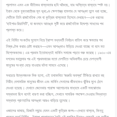
প্রশাসন এমন এক ভীতিকর বাস্তবতার ছবি আঁকছে, যার অস্তিত্ব বাস্তবে স্পষ্ট নয়।
ইরান থেকে যুক্তরাষ্ট্রের মূল ভূখণ্ডে ক্ষেপণাস্ত্র হামলার যে আশঙ্কা তুলে ধরা হচ্ছে,
সেটিকে তিনি রাজনৈতিক গেম বা কৃত্রিম বাস্তবতা হিসেবে দেখছেন—এক ধরনের
‘হাইপার-রিয়ালিটি’, যা জনমনে আতঙ্ক সৃষ্টি করে রাজনৈতিক উদ্দেশ্য সাধনের পথ
প্রশস্ত করে।
এই নির্মিত সংকটের সুযোগ নিয়ে ট্রাম্প মধ্যবর্তী নির্বাচন বাতিল করে ক্ষমতার পথ
নিষ্কণ্টক করার চেষ্টা করছেন—এমন আশঙ্কাও উড়িয়ে দেওয়া যাচ্ছে না বলে মত
বিশ্লেষকদের। এর প্রভাব ইতোমধ্যেই মার্কিন সমাজে পড়তে শুরু করেছে। ১৯৩০-এর
দশকের মহামন্দার পর এই প্রথমবারের মতো দেশটিতে অভিবাসীর চেয়ে দেশত্যাগী
মানুষের সংখ্যা বেড়ে যাওয়ার ঘটনা সামনে এসেছে।
সবচেয়ে উদ্বেগজনক দিক হলো, এই তথাকথিত ‘জরুরি অবস্থা’ টিকিয়ে রাখতে বহু
নিরীহ বেসামরিক মানুষের জীবন এবং মার্কিন সেনাদের জীবনকেও ঝুঁকির মুখে ঠেলে
দেওয়া হয়েছে। যেখানে জেনেভায় পরোক্ষ আলোচনার মাধ্যমে একটি সমঝোতার
সম্ভাবনা ছিল বলেই ধারণা করা হচ্ছিল, সেখানে সামরিক পদক্ষেপ নেওয়ার সিদ্ধান্ত
সম্ভাব্য প্রাণহানির আশঙ্কা আরও বাড়িয়ে তুলেছে।
ওজালের ভাষায়, ডিজনি ল্যান্ড যেমন একটি কৃত্রিম জগৎ—দেখতে বাস্তব, কিন্তু
প্রকৃত অর্থে নির্মিত—ট্রাম্প প্রশাসনের তৈরি এই হুমকির চিত্রও তেমনই এক অলীক