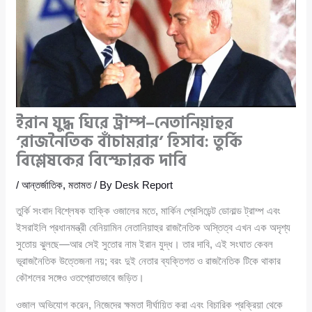
ইরান যুদ্ধ ঘিরে ট্রাম্প–নেতানিয়াহুর
‘রাজনৈতিক বাঁচামরার’ হিসাব: তুর্কি
বিশ্লেষকের বিস্ফোরক দাবি
/
আন্তর্জাতিক
,
মতামত
/ By
Desk Report
তুর্কি সংবাদ বিশ্লেষক হাক্কি ওজালের মতে, মার্কিন প্রেসিডেন্ট ডোনাল্ড ট্রাম্প এবং
ইসরাইলি প্রধানমন্ত্রী বেনিয়ামিন নেতানিয়াহুর রাজনৈতিক অস্তিত্ব এখন এক অদৃশ্য
সুতোয় ঝুলছে—আর সেই সুতোর নাম ইরান যুদ্ধ। তার দাবি, এই সংঘাত কেবল
ভূরাজনৈতিক উত্তেজনা নয়; বরং দুই নেতার ব্যক্তিগত ও রাজনৈতিক টিকে থাকার
কৌশলের সঙ্গেও ওতপ্রোতভাবে জড়িত।
ওজাল অভিযোগ করেন, নিজেদের ক্ষমতা দীর্ঘায়িত করা এবং বিচারিক প্রক্রিয়া থেকে