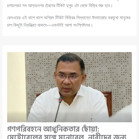
চলাচলরত সব আন্তঃনগর ট্রেনের টিকিট দুপুর ২টা থেকে বিক্রি শুরু হবে।
রেলওয়ের এই ধাপে ধাপে অগ্রিম টিকিট বিক্রির সিদ্ধান্তে ঈদযাত্রায় ঘরমুখো মানুষের
চাপ কিছুটা নিয়ন্ত্রিত থাকবে—এমনটাই আশা সংশ্লিষ্টদের।
গণপরিবহনে আধুনিকতার ছোঁয়া:
মেট্রোরেলের সঙ্গে মনোরেল, নারীদের জন্য