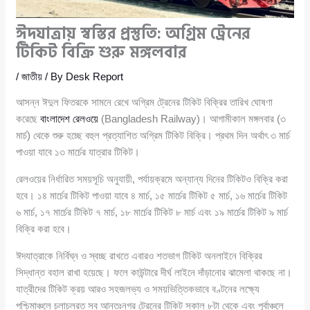
ঈদযাত্রায় স্বস্তির প্রস্তুতি: অগ্রিম ট্রেনের
টিকিট বিক্রি শুরু মঙ্গলবার
/
জাতীয়
/ By
Desk Report
আসন্ন ঈদুল ফিতরকে সামনে রেখে অগ্রিম ট্রেনের টিকিট বিক্রির তারিখ ঘোষণা
করেছে
বাংলাদেশ রেলওয়ে
(Bangladesh Railway)। আগামীকাল মঙ্গলবার (৩
মার্চ) থেকে শুরু হচ্ছে বহুল প্রত্যাশিত অগ্রিম টিকিট বিক্রি। প্রথম দিন অর্থাৎ ৩ মার্চ
পাওয়া যাবে ১৩ মার্চের যাত্রার টিকিট।
রেলওয়ের নির্ধারিত সময়সূচি অনুযায়ী, পর্যায়ক্রমে অন্যান্য দিনের টিকিটও বিক্রি করা
হবে। ১৪ মার্চের টিকিট পাওয়া যাবে ৪ মার্চ, ১৫ মার্চের টিকিট ৫ মার্চ, ১৬ মার্চের টিকিট
৬ মার্চ, ১৭ মার্চের টিকিট ৭ মার্চ, ১৮ মার্চের টিকিট ৮ মার্চ এবং ১৯ মার্চের টিকিট ৯ মার্চ
বিক্রি করা হবে।
ঈদযাত্রাকে নির্বিঘ্ন ও স্বচ্ছ রাখতে এবারও শতভাগ টিকিট অনলাইনে বিক্রির
সিদ্ধান্ত বহাল রাখা হয়েছে। ফলে কাউন্টারে দীর্ঘ লাইনে দাঁড়ানোর ঝামেলা থাকছে না।
যাত্রীদের টিকিট ক্রয় আরও সহজলভ্য ও সময়ভিত্তিকভাবে বণ্টনের লক্ষ্যে
পশ্চিমাঞ্চলে চলাচলরত সব আন্তঃনগর ট্রেনের টিকিট সকাল ৮টা থেকে এবং পূর্বাঞ্চলে