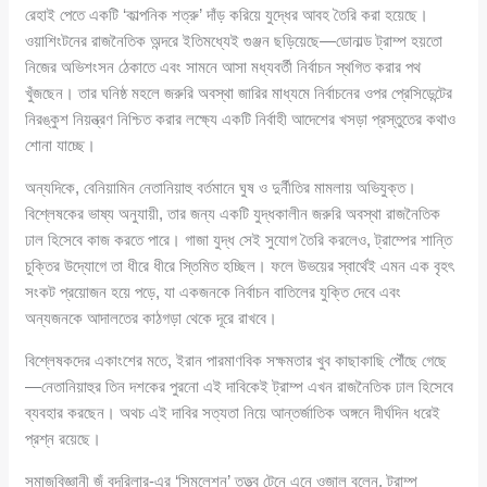
রেহাই পেতে একটি ‘কাল্পনিক শত্রু’ দাঁড় করিয়ে যুদ্ধের আবহ তৈরি করা হয়েছে।
ওয়াশিংটনের রাজনৈতিক অন্দরে ইতিমধ্যেই গুঞ্জন ছড়িয়েছে—ডোনাল্ড ট্রাম্প হয়তো
নিজের অভিশংসন ঠেকাতে এবং সামনে আসা মধ্যবর্তী নির্বাচন স্থগিত করার পথ
খুঁজছেন। তার ঘনিষ্ঠ মহলে জরুরি অবস্থা জারির মাধ্যমে নির্বাচনের ওপর প্রেসিডেন্টের
নিরঙ্কুশ নিয়ন্ত্রণ নিশ্চিত করার লক্ষ্যে একটি নির্বাহী আদেশের খসড়া প্রস্তুতের কথাও
শোনা যাচ্ছে।
অন্যদিকে, বেনিয়ামিন নেতানিয়াহু বর্তমানে ঘুষ ও দুর্নীতির মামলায় অভিযুক্ত।
বিশ্লেষকের ভাষ্য অনুযায়ী, তার জন্য একটি যুদ্ধকালীন জরুরি অবস্থা রাজনৈতিক
ঢাল হিসেবে কাজ করতে পারে। গাজা যুদ্ধ সেই সুযোগ তৈরি করলেও, ট্রাম্পের শান্তি
চুক্তির উদ্যোগে তা ধীরে ধীরে স্তিমিত হচ্ছিল। ফলে উভয়ের স্বার্থেই এমন এক বৃহৎ
সংকট প্রয়োজন হয়ে পড়ে, যা একজনকে নির্বাচন বাতিলের যুক্তি দেবে এবং
অন্যজনকে আদালতের কাঠগড়া থেকে দূরে রাখবে।
বিশ্লেষকদের একাংশের মতে, ইরান পারমাণবিক সক্ষমতার খুব কাছাকাছি পৌঁছে গেছে
—নেতানিয়াহুর তিন দশকের পুরনো এই দাবিকেই ট্রাম্প এখন রাজনৈতিক ঢাল হিসেবে
ব্যবহার করছেন। অথচ এই দাবির সত্যতা নিয়ে আন্তর্জাতিক অঙ্গনে দীর্ঘদিন ধরেই
প্রশ্ন রয়েছে।
সমাজবিজ্ঞানী জঁ বদরিলার-এর ‘সিমুলেশন’ তত্ত্ব টেনে এনে ওজাল বলেন, ট্রাম্প