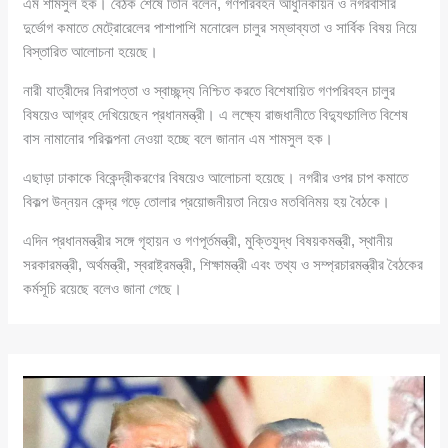
এম শামসুল হক। বৈঠক শেষে তিনি বলেন, গণপরিবহন আধুনিকায়ন ও নগরবাসীর
দুর্ভোগ কমাতে মেট্রোরেলের পাশাপাশি মনোরেল চালুর সম্ভাব্যতা ও সার্বিক বিষয় নিয়ে
বিস্তারিত আলোচনা হয়েছে।
নারী যাত্রীদের নিরাপত্তা ও স্বাচ্ছন্দ্য নিশ্চিত করতে বিশেষায়িত গণপরিবহন চালুর
বিষয়েও আগ্রহ দেখিয়েছেন প্রধানমন্ত্রী। এ লক্ষ্যে রাজধানীতে বিদ্যুৎচালিত বিশেষ
বাস নামানোর পরিকল্পনা নেওয়া হচ্ছে বলে জানান এম শামসুল হক।
এছাড়া ঢাকাকে বিকেন্দ্রীকরণের বিষয়েও আলোচনা হয়েছে। নগরীর ওপর চাপ কমাতে
বিকল্প উন্নয়ন কেন্দ্র গড়ে তোলার প্রয়োজনীয়তা নিয়েও মতবিনিময় হয় বৈঠকে।
এদিন প্রধানমন্ত্রীর সঙ্গে গৃহায়ন ও গণপূর্তমন্ত্রী, মুক্তিযুদ্ধ বিষয়কমন্ত্রী, স্থানীয়
সরকারমন্ত্রী, অর্থমন্ত্রী, স্বরাষ্ট্রমন্ত্রী, শিক্ষামন্ত্রী এবং তথ্য ও সম্প্রচারমন্ত্রীর বৈঠকের
কর্মসূচি রয়েছে বলেও জানা গেছে।