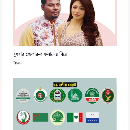
বুধবার জেফার-রাফসানের বিয়ে
বিনোদন