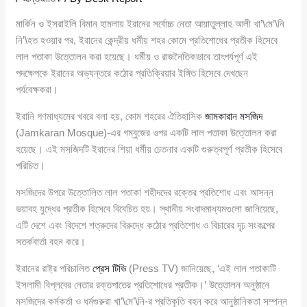
মার্কিন ও ইসরাইলি বিমান হামলায় ইরানের সর্বোচ্চ নেতা আয়াতুল্লাহ আলী খা’\মে’\নি
নি’\হত হওয়ার পর, ইরানের কেন্দ্রীয় ধর্মীয় শহর কোমে প্রতিশোধের প্রতীক হিসেবে
লাল পতাকা উত্তোলন করা হয়েছে। ধর্মীয় ও রাজনৈতিকভাবে তাৎপর্যপূর্ণ এই
পদক্ষেপকে ইরানের অভ্যন্তরে কঠোর প্রতিক্রিয়ার ইঙ্গিত হিসেবে দেখছেন
পর্যবেক্ষকরা।
ইরানি গণমাধ্যমের খবরে বলা হয়, কোম শহরের ঐতিহাসিক
জামকারান মসজিদ
(Jamkaran Mosque)-এর গম্বুজের ওপর একটি লাল পতাকা উত্তোলন করা
হয়েছে। এই মসজিদটি ইরানের শিয়া ধর্মীয় চেতনার একটি গুরুত্বপূর্ণ প্রতীক হিসেবে
পরিচিত।
মসজিদের উপরে উত্তোলিত লাল পতাকা শহীদদের রক্তের প্রতিশোধ এবং আসন্ন
ভয়াবহ যুদ্ধের প্রতীক হিসেবে বিবেচিত হয়। স্থানীয় সংবাদমাধ্যমগুলো জানিয়েছে,
এটি দেশে এবং বিদেশে শত্রুদের বিরুদ্ধে কঠোর প্রতিশোধ ও বিচারের দৃঢ় সংকল্পের
সতর্কবার্তা বহন করে।
ইরানের রাষ্ট্র পরিচালিত
প্রেস টিভি
(Press TV) জানিয়েছে, ‘এই লাল পতাকাটি
ইসলামী বিপ্লবের নেতার রক্তপাতের প্রতিশোধের প্রতীক।’ উত্তোলন অনুষ্ঠানে
মসজিদের কর্মকর্তা ও ধর্মগুরুরা খা’\মে’\নি-র প্রতিকৃতি বহন করে আনুষ্ঠানিকতা সম্পন্ন