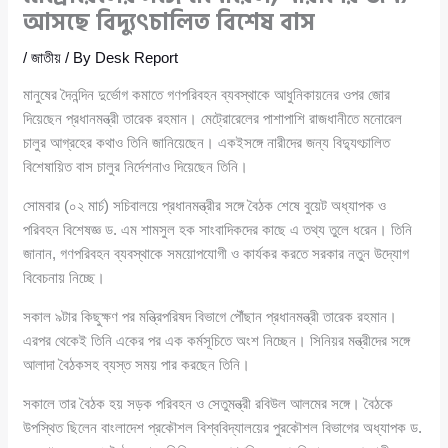
আসছে বিদ্যুৎচালিত বিশেষ বাস
/
জাতীয়
/ By
Desk Report
মানুষের দৈনন্দিন দুর্ভোগ কমাতে গণপরিবহন ব্যবস্থাকে আধুনিকায়নের ওপর জোর
দিয়েছেন প্রধানমন্ত্রী তারেক রহমান। মেট্রোরেলের পাশাপাশি রাজধানীতে মনোরেল
চালুর আগ্রহের কথাও তিনি জানিয়েছেন। একইসঙ্গে নারীদের জন্য বিদ্যুৎচালিত
বিশেষায়িত বাস চালুর নির্দেশনাও দিয়েছেন তিনি।
সোমবার (০২ মার্চ) সচিবালয়ে প্রধানমন্ত্রীর সঙ্গে বৈঠক শেষে বুয়েট অধ্যাপক ও
পরিবহন বিশেষজ্ঞ ড. এম শামসুল হক সাংবাদিকদের কাছে এ তথ্য তুলে ধরেন। তিনি
জানান, গণপরিবহন ব্যবস্থাকে সময়োপযোগী ও কার্যকর করতে সরকার নতুন উদ্যোগ
বিবেচনায় নিচ্ছে।
সকাল ৯টার কিছুক্ষণ পর মন্ত্রিপরিষদ বিভাগে পৌঁছান প্রধানমন্ত্রী তারেক রহমান।
এরপর থেকেই তিনি একের পর এক কর্মসূচিতে অংশ নিচ্ছেন। সিনিয়র মন্ত্রীদের সঙ্গে
আলাদা বৈঠকসহ ব্যস্ত সময় পার করছেন তিনি।
সকালে তার বৈঠক হয় সড়ক পরিবহন ও সেতুমন্ত্রী রবিউল আলমের সঙ্গে। বৈঠকে
উপস্থিত ছিলেন বাংলাদেশ প্রকৌশল বিশ্ববিদ্যালয়ের পুরকৌশল বিভাগের অধ্যাপক ড.