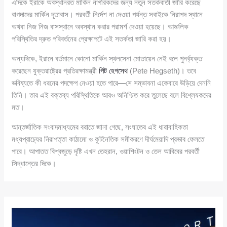
এদিকে ইরাকে অবস্থানরত মার্কিন নাগরিকদের জন্য নতুন সতর্কবার্তা জারি করেছে
বাগদাদের মার্কিন দূতাবাস। পরবর্তী নির্দেশ না দেওয়া পর্যন্ত সবাইকে নিরাপদ স্থানে
অথবা নিজ নিজ বাসস্থানে অবস্থান করার পরামর্শ দেওয়া হয়েছে। আঞ্চলিক
পরিস্থিতির দ্রুত পরিবর্তনের প্রেক্ষাপটে এই সতর্কতা জারি করা হয়।
অন্যদিকে, ইরানে বর্তমানে কোনো মার্কিন স্থলসেনা মোতায়েন নেই বলে পুনর্ব্যক্ত
করেছেন যুক্তরাষ্ট্রের প্রতিরক্ষামন্ত্রী
পিট হেগসেথ
(Pete Hegseth)। তবে
ভবিষ্যতে কী ধরনের পদক্ষেপ নেওয়া হতে পারে—সে সম্ভাবনা একেবারে উড়িয়ে দেননি
তিনি। তার এই বক্তব্য পরিস্থিতিকে আরও অনিশ্চিত করে তুলেছে বলে বিশ্লেষকদের
মত।
আন্তর্জাতিক সংবাদমাধ্যমের বরাতে জানা গেছে, সংঘাতের এই ধারাবাহিকতা
মধ্যপ্রাচ্যের নিরাপত্তা কাঠামো ও কূটনৈতিক সমীকরণে দীর্ঘমেয়াদি প্রভাব ফেলতে
পারে। আপাতত বিশ্বজুড়ে দৃষ্টি এখন তেহরান, ওয়াশিংটন ও তেল আবিবের পরবর্তী
সিদ্ধান্তের দিকে।