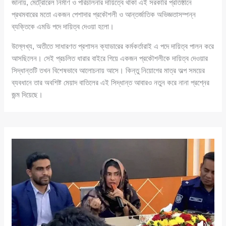
জানায়, মেট্রোরেল নির্মাণ ও পরিচালনার দায়িত্বে থাকা এই সরকারি প্রতিষ্ঠানে
প্রথমবারের মতো একজন পেশাদার প্রকৌশলী ও আন্তর্জাতিক অভিজ্ঞতাসম্পন্ন
ব্যক্তিকে এমডি পদে দায়িত্ব দেওয়া হলো।
উল্লেখ্য, অতীতে সাধারণত প্রশাসন ক্যাডারের কর্মকর্তারাই এ পদে দায়িত্ব পালন করে
আসছিলেন। সেই প্রচলিত ধারার বাইরে গিয়ে একজন প্রকৌশলীকে দায়িত্ব দেওয়ার
সিদ্ধান্তটি তখন বিশেষভাবে আলোচনায় আসে। কিন্তু নিয়োগের মাত্র অল্প সময়ের
ব্যবধানে তার অবশিষ্ট মেয়াদ বাতিলের এই সিদ্ধান্ত আবারও নতুন করে নানা প্রশ্নের
জন্ম দিয়েছে।