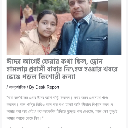
ঈদের আগেই ফেরার কথা ছিল, ড্রোন
হামলায় প্রবাসী বাবার নি’\হত হওয়ার খবরে
ভেঙে পড়ল কিশোরী কন্যা
/
আন্তর্জাতিক
/ By
Desk Report
“বাবা বলেছিলেন এবার ঈদের আগে বাড়ি ফিরবেন। সবার জন্য একসাথে শপিং
করবেন। কাল পর্যন্ত ভিডিও কলে কত কথা হলো! আমি কীভাবে বিশ্বাস করব যে
আমার বাবা আর নেই? গত কয়েকদিন টিভিতে যুদ্ধের খবর দেখতাম, আজ সেই যুদ্ধই
আমার বাবাকে কেড়ে নিল।”