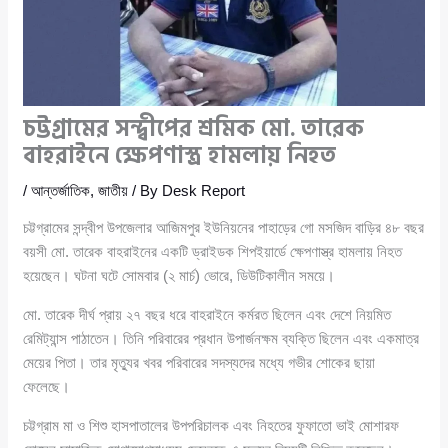
চট্টগ্রামের সন্দ্বীপের শ্রমিক মো. তারেক
বাহরাইনে ক্ষেপণাস্ত্র হামলায় নিহত
/
আন্তর্জাতিক
,
জাতীয়
/ By
Desk Report
চট্টগ্রামের সন্দ্বীপ উপজেলার আজিমপুর ইউনিয়নের পাহাড়ের গো মসজিদ বাড়ির ৪৮ বছর
বয়সী মো. তারেক বাহরাইনের একটি ড্রাইডক শিপইয়ার্ডে ক্ষেপণাস্ত্র হামলায় নিহত
হয়েছেন। ঘটনা ঘটে সোমবার (২ মার্চ) ভোরে, ডিউটিকালীন সময়ে।
মো. তারেক দীর্ঘ প্রায় ২৭ বছর ধরে বাহরাইনে কর্মরত ছিলেন এবং দেশে নিয়মিত
রেমিট্যান্স পাঠাতেন। তিনি পরিবারের প্রধান উপার্জনক্ষম ব্যক্তি ছিলেন এবং একমাত্র
মেয়ের পিতা। তার মৃত্যুর খবর পরিবারের সদস্যদের মধ্যে গভীর শোকের ছায়া
ফেলেছে।
চট্টগ্রাম মা ও শিশু হাসপাতালের উপপরিচালক এবং নিহতের ফুফাতো ভাই মোশারফ