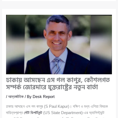
ঢাকায় আসছেন এস পল কাপুর, কৌশলগত
সম্পর্ক জোরদারে যুক্তরাষ্ট্রের নতুন বার্তা
/
আন্তর্জাতিক
/ By
Desk Report
ঢাকায় আসছেন এস পল কাপুর (S Paul Kapur)। দক্ষিণ ও মধ্য এশিয়া বিষয়ক
দায়িত্বপ্রাপ্ত
স্টেট ডিপার্টমেন্ট
(US State Department)-এর অ্যাসিস্ট্যান্ট