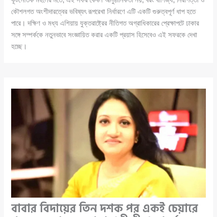
কৌশলগত অংশীদারত্বের ভবিষ্যৎ রূপরেখা নির্ধারণে এটি একটি গুরুত্বপূর্ণ ধাপ হতে
পারে। দক্ষিণ ও মধ্য এশিয়ায় যুক্তরাষ্ট্রের নীতিগত অগ্রাধিকারের প্রেক্ষাপটে ঢাকার
সঙ্গে সম্পর্ককে নতুনভাবে সংজ্ঞায়িত করার একটি প্রয়াস হিসেবেও এই সফরকে দেখা
হচ্ছে।
বাবার বিদায়ের তিন দশক পর একই চেয়ারে