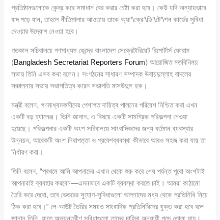
প্রতিষ্ঠানগুলোকে কেন্দ্র করে সমাধান বের করার চেষ্টা করা হবে। কেউ যদি অন্যায়ভাবে
বাদ পড়ে যান, তাহলে নীতিমালার আওতায় তাকে অ্য়া’\ক্রে’\ডি’\টে’\শন কার্ডের সুবিধা
দেওয়ার উদ্যোগ নেওয়া হবে।
গতকাল সচিবালয়ে গণমাধ্যম কেন্দ্রে বাংলাদেশ সেক্রেটারিয়েট রিপোর্টার্স ফোরাম
(
Bangladesh Secretariat Reporters Forum
) আয়োজিত মতবিনিময়
সভায় তিনি এসব কথা বলেন। সংগঠনের সাধারণ সম্পাদক উবায়দুল্লাহ বাদলের
সঞ্চালনায় সভায় সভাপতিত্ব করেন সভাপতি মাসউদুল হক।
মন্ত্রী বলেন, গণমাধ্যমকর্মীদের পেশাগত দায়িত্ব পালনের পরিবেশ নিশ্চিত করা এখন
একটি বড় চ্যালেঞ্জ। তিনি জানান, এ বিষয়ে একটি সামগ্রিক পরিকল্পনা নেওয়া
হয়েছে। পরিকল্পনার একটি অংশ সচিবালয়ে সাংবাদিকদের জন্য বর্তমান ব্যবস্থার
উন্নয়ন, আরেকটি অংশ নিরাপত্তা ও প্রবেশব্যবস্থা কীভাবে আরও সহজ করা যায় তা
নির্ধারণ করা।
তিনি বলেন, “প্রথমে আমি আপনাদের এখান থেকে শুরু করে শেষ পর্যন্ত পুরো অংশটাই
আপনারাই ব্যবহার করবেন—এমনভাবে একটি ব্যবস্থা করতে চাই। আমরা কাঠামো
তৈরি করে দেবো, তবে ভেতরের সুযোগ-সুবিধাগুলো আপনাদের মধ্য থেকে প্রতিনিধি নিয়ে
ঠিক করা হবে।” লে-আউট তৈরির সময়ও সাংবাদিক প্রতিনিধিদের যুক্ত করা হবে বলে
জানান তিনি, যাতে অভ্যন্তরীণ সুবিধাগুলো তাদের চাহিদা অনুযায়ী গড়ে তোলা যায়।