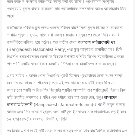
দমন কমিশন সংস্কার কমিশনের সদস্য করা হয় তাকে। প্রশাসনিক সংস্কার
প্রক্রিয়ায় যুক্ত থাকার অভিজ্ঞতা তার প্রাতিষ্ঠানিক সক্ষমতাকে আরও আলোচনায় নিয়ে
আসে।
রাজনৈতিক পরিবারে জন্ম হলেও শুরুতে সক্রিয় রাজনীতিতে যুক্ত ছিলেন না ফারজানা
শারমিন পুতুল। ২০১৬ সালে বাবা ফজলুর রহমানের মৃত্যুর পর থেকে তিনি সরাসরি
রাজনীতিতে সক্রিয় হয়ে ওঠেন। পরে নাটোর জেলা
বাংলাদেশ জাতীয়তাবাদী দল
(Bangladesh Nationalist Party)-এর যুগ্ম আহ্বায়ক মনোনীত হন। তিনি
বিএনপি চেয়ারপারসনের বৈদেশিক বিষয়ক উপদেষ্টা কমিটির বিশেষ সহকারীদের একজন।
পাশাপাশি দলটির মানবাধিকার কমিটি ও মিডিয়া সেল কমিটিতেও কাজ করেছেন।
এবার নাটোর-১ আসন থেকে বিএনপির প্রার্থী হিসেবে প্রথমবারের মতো সংসদ সদস্য
নির্বাচিত হন ফারজানা শারমিন। তবে এই পথ তার জন্য মোটেই সহজ ছিল না।
জামায়াতের প্রার্থী ও বিএনপির বিদ্রোহী প্রার্থীর পাশাপাশি তার প্রতিদ্বন্দ্বী ছিলেন নিজ
ভাই ইয়াসির আরশাদও। যদিও এক পর্যায়ে ভাই মাঠ ছেড়ে দেন, তবুও
বাংলাদেশ
জামায়াতে ইসলামী
(Bangladesh Jamaat-e-Islami)-র প্রার্থী আবুল কালাম
আজাদ এবং নিজ দলের বহিষ্কৃত নেতা তাইফুল ইসলামের সঙ্গে হাড্ডাহাড্ডি লড়াই করে
১২ হাজার ভোটের ব্যবধানে বিজয়ী হন তিনি।
প্রথমবার এমপি হয়েই দুটি মন্ত্রণালয়ের দায়িত্ব পাওয়া তার রাজনৈতিক ক্যারিয়ারে এক