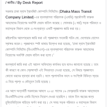
/
জাতীয়
/ By
Desk Report
সরকার ঢাকা ম্যাস ট্রানজিট কোম্পানি লিমিটেড (
Dhaka Mass Transit
Company Limited
)-এর ব্যবস্থাপনা পরিচালক (এমডি) প্রকৌশলী ফারুক
আহমেদের নিয়োগের অবশিষ্ট মেয়াদ বাতিল করেছে। সোমবার (২ মার্চ) সড়ক পরিবহন ও
মহাসড়ক বিভাগ থেকে এ-সংক্রান্ত একটি প্রজ্ঞাপন জারি করা হয়।
রাষ্ট্রপতির আদেশক্রমে জারি করা ওই প্রজ্ঞাপনে সহকারী সচিব মো. দেলোয়ার হোসেন
স্বাক্ষর করেন। প্রজ্ঞাপনে স্পষ্ট ভাষায় উল্লেখ করা হয়েছে, ‘ঢাকা ম্যাস ট্রানজিট
কোম্পানি লিমিটেড (ডিএমটিসিএল)-এর ব্যবস্থাপনা পরিচালক ফারুক আহমেদের
নিয়োগের অবশিষ্ট মেয়াদ বাতিল করা হলো।’
জনস্বার্থে জারি করা এই আদেশ অবিলম্বে কার্যকর হবে বলেও জানানো হয়েছে। তবে
কী কারণে বা কোন প্রেক্ষাপটে এই সিদ্ধান্ত নেওয়া হয়েছে, সে বিষয়ে প্রজ্ঞাপনে
কোনো ধরনের ব্যাখ্যা রাখা হয়নি। ফলে প্রশাসনিক মহল ও সংশ্লিষ্ট বিভিন্ন স্তরে
এ নিয়ে প্রশ্ন ও কৌতূহল তৈরি হয়েছে।
এর আগে অন্তর্বর্তী সরকারের আমলে ২০২৫ সালের ১৯ ফেব্রুয়ারি ফারুক আহমেদকে
ডিএমটিসিএলের এমডি হিসেবে নিয়োগ দেওয়া হয়েছিল। তাকে তিন বছরের জন্য
চুক্তিভিত্তিক দায়িত্ব অর্পণ করা হয়। সে সময় সড়ক পরিবহন ও মহাসড়ক বিভাগ