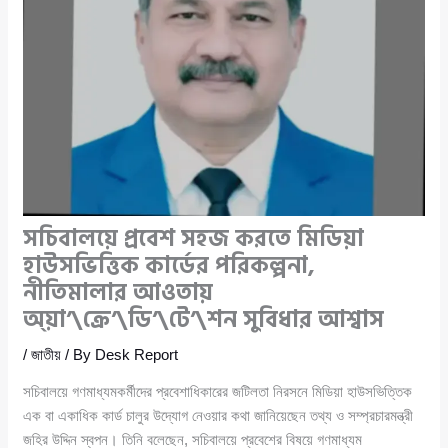
সচিবালয়ে প্রবেশ সহজ করতে মিডিয়া
হাউসভিত্তিক কার্ডের পরিকল্পনা,
নীতিমালার আওতায়
অ্য়া’\ক্রে’\ডি’\টে’\শন সুবিধার আশ্বাস
/
জাতীয়
/ By
Desk Report
সচিবালয়ে গণমাধ্যমকর্মীদের প্রবেশাধিকারের জটিলতা নিরসনে মিডিয়া হাউসভিত্তিক
এক বা একাধিক কার্ড চালুর উদ্যোগ নেওয়ার কথা জানিয়েছেন তথ্য ও সম্প্রচারমন্ত্রী
জহির উদ্দিন স্বপন। তিনি বলেছেন, সচিবালয়ে প্রবেশের বিষয়ে গণমাধ্যম