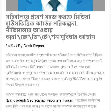
সচিবালয়ে প্রবেশ সহজ করতে মিডিয়া
হাউসভিত্তিক কার্ডের পরিকল্পনা,
নীতিমালার আওতায়
অ্য়া’\ক্রে’\ডি’\টে’\শন সুবিধার আশ্বাস
/
জাতীয়
/ By
Desk Report
সচিবালয়ে গণমাধ্যমকর্মীদের প্রবেশাধিকারের জটিলতা নিরসনে মিডিয়া হাউসভিত্তিক
এক বা একাধিক কার্ড চালুর উদ্যোগ নেওয়ার কথা জানিয়েছেন তথ্য ও সম্প্রচারমন্ত্রী
জহির উদ্দিন স্বপন। তিনি বলেছেন, সচিবালয়ে প্রবেশের বিষয়ে গণমাধ্যম
প্রতিষ্ঠানগুলোকে কেন্দ্র করে সমাধান বের করার চেষ্টা করা হবে। কেউ যদি অন্যায়ভাবে
বাদ পড়ে যান, তাহলে নীতিমালার আওতায় তাকে অ্য়া’\ক্রে’\ডি’\টে’\শন কার্ডের সুবিধা
দেওয়ার উদ্যোগ নেওয়া হবে।
গতকাল সচিবালয়ে গণমাধ্যম কেন্দ্রে বাংলাদেশ সেক্রেটারিয়েট রিপোর্টার্স ফোরাম
(
Bangladesh Secretariat Reporters Forum
) আয়োজিত মতবিনিময়
সভায় তিনি এসব কথা বলেন। সংগঠনের সাধারণ সম্পাদক উবায়দুল্লাহ বাদলের