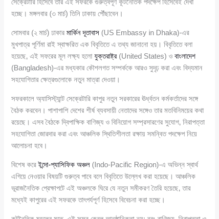
সেক্রেটারি হিসেবে তার এই সফরকে গুরুত্বপূর্ণ কূটনৈতিক পদক্ষেপ হিসেবেই দেখা
হচ্ছে। মঙ্গলবার (৩ মার্চ) তিনি ঢাকায় পৌঁছাবেন।
সোমবার (২ মার্চ) ঢাকার
মার্কিন দূতাবাস
(US Embassy in Dhaka)-এর
মুখপাত্র পূর্ণিমা রাই স্বাক্ষরিত এক বিবৃতিতে এ তথ্য জানানো হয়। বিবৃতিতে বলা
হয়েছে, এই সফরের মূল লক্ষ্য হলো
যুক্তরাষ্ট্র
(United States) ও
বাংলাদেশ
(Bangladesh)-এর মধ্যকার কৌশলগত সম্পর্ককে আরও সুদৃঢ় করা এবং বিদ্যমান
সহযোগিতার ক্ষেত্রগুলোকে নতুন মাত্রা দেওয়া।
সফরকালে অ্যাসিস্ট্যান্ট সেক্রেটারি কাপুর নতুন সরকারের ঊর্ধ্বতন কর্মকর্তাদের সঙ্গে
বৈঠক করবেন। পাশাপাশি দেশের শীর্ষ ব্যবসায়ী নেতাদের সঙ্গেও তার মতবিনিময়ের কথা
রয়েছে। এসব বৈঠকে দ্বিপাক্ষিক বাণিজ্য ও বিনিয়োগ সম্প্রসারণের সুযোগ, নিরাপত্তা
সহযোগিতা জোরদার করা এবং আঞ্চলিক স্থিতিশীলতা রক্ষায় সমন্বিত পদক্ষেপ নিয়ে
আলোচনা হবে।
বিশেষ করে
ইন্দো-প্যাসিফিক অঞ্চল
(Indo-Pacific Region)-এ অভিন্ন স্বার্থ
এগিয়ে নেওয়ার বিষয়টি গুরুত্ব পাবে বলে বিবৃতিতে উল্লেখ করা হয়েছে। আঞ্চলিক
ভূরাজনৈতিক প্রেক্ষাপটে এই অঞ্চলকে ঘিরে যে নতুন সমীকরণ তৈরি হয়েছে, তার
মধ্যেই কাপুরের এই সফরকে তাৎপর্যপূর্ণ হিসেবে বিবেচনা করা হচ্ছে।
কূটনৈতিক মহলের মতে, এই সফর কেবল আনুষ্ঠানিকতা নয়; বরং বাণিজ্য, নিরাপত্তা ও