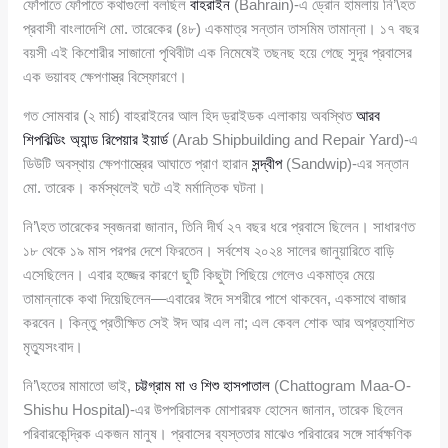
ফোঁপাতে ফোঁপাতে কথাগুলো বলছিল
বাহরাইন
(Bahrain)-এ ড্রোন হামলায় নি’\হত
প্রবাসী বাংলাদেশি মো. তারেকের (৪৮) একমাত্র সন্তান তাসমিম তামান্না। ১৭ বছর
বয়সী এই কিশোরীর সাজানো পৃথিবীটা এক নিমেষেই তছনছ হয়ে গেছে সুদূর প্রবাসের
এক ভয়াবহ ক্ষেপণাস্ত্র বিস্ফোরণে।
গত সোমবার (২ মার্চ) বাহরাইনের আল হিদ ড্রাইডক এলাকায় অবস্থিত
আরব
শিপবিল্ডিং অ্যান্ড রিপেয়ার ইয়ার্ড
(Arab Shipbuilding and Repair Yard)-এ
ডিউটি অবস্থায় ক্ষেপণাস্ত্রের আঘাতে প্রাণ হারান
সন্দ্বীপ
(Sandwip)-এর সন্তান
মো. তারেক। কর্মস্থলেই ঘটে এই মর্মান্তিক ঘটনা।
নি’\হত তারেকের স্বজনরা জানান, তিনি দীর্ঘ ২৭ বছর ধরে প্রবাসে ছিলেন। সাধারণত
১৮ থেকে ১৯ মাস পরপর দেশে ফিরতেন। সর্বশেষ ২০২৪ সালের জানুয়ারিতে বাড়ি
এসেছিলেন। এবার হজ্জের কারণে ছুটি কিছুটা পিছিয়ে গেলেও একমাত্র মেয়ে
তামান্নাকে কথা দিয়েছিলেন—এবারের ঈদে সশরীরে পাশে থাকবেন, একসাথে বাজার
করবেন। কিন্তু প্রতীক্ষিত সেই ঈদ আর এল না; এল কেবল শোক আর অপ্রত্যাশিত
মৃত্যুসংবাদ।
নি’\হতের মামাতো ভাই,
চট্টগ্রাম মা ও শিশু হাসপাতাল
(Chattogram Maa-O-
Shishu Hospital)-এর উপপরিচালক মোশাররফ হোসেন জানান, তারেক ছিলেন
পরিবারকেন্দ্রিক একজন মানুষ। প্রবাসের ব্যস্ততার মাঝেও পরিবারের সঙ্গে সার্বক্ষণিক