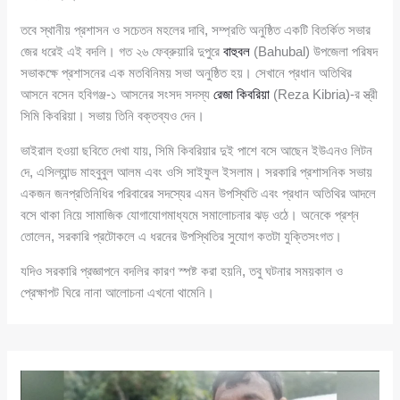
তবে স্থানীয় প্রশাসন ও সচেতন মহলের দাবি, সম্প্রতি অনুষ্ঠিত একটি বিতর্কিত সভার
জের ধরেই এই বদলি। গত ২৬ ফেব্রুয়ারি দুপুরে
বাহুবল
(Bahubal) উপজেলা পরিষদ
সভাকক্ষে প্রশাসনের এক মতবিনিময় সভা অনুষ্ঠিত হয়। সেখানে প্রধান অতিথির
আসনে বসেন হবিগঞ্জ-১ আসনের সংসদ সদস্য
রেজা কিবরিয়া
(Reza Kibria)-র স্ত্রী
সিমি কিবরিয়া। সভায় তিনি বক্তব্যও দেন।
ভাইরাল হওয়া ছবিতে দেখা যায়, সিমি কিবরিয়ার দুই পাশে বসে আছেন ইউএনও লিটন
দে, এসিল্যান্ড মাহবুবুল আলম এবং ওসি সাইফুল ইসলাম। সরকারি প্রশাসনিক সভায়
একজন জনপ্রতিনিধির পরিবারের সদস্যের এমন উপস্থিতি এবং প্রধান অতিথির আদলে
বসে থাকা নিয়ে সামাজিক যোগাযোগমাধ্যমে সমালোচনার ঝড় ওঠে। অনেকে প্রশ্ন
তোলেন, সরকারি প্রটোকলে এ ধরনের উপস্থিতির সুযোগ কতটা যুক্তিসংগত।
যদিও সরকারি প্রজ্ঞাপনে বদলির কারণ স্পষ্ট করা হয়নি, তবু ঘটনার সময়কাল ও
প্রেক্ষাপট ঘিরে নানা আলোচনা এখনো থামেনি।