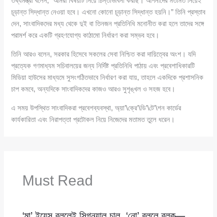
তথ্যমন্ত্রী বলেন, “আমরা বিষয়টি নিয়ে চিন্তাভাবনা করছি। আপনাদের মতামত নিয়েই
চূড়ান্ত সিদ্ধান্ত নেওয়া হবে। এখনো কোনো চূড়ান্ত সিদ্ধান্ত হয়নি।” তিনি প্রস্তাব
দেন, সাংবাদিকদের মধ্য থেকে দুই বা তিনজন প্রতিনিধি মনোনীত করা হলে তাদের সঙ্গে
পরামর্শ করে একটি গ্রহণযোগ্য কাঠামো নির্ধারণ করা সম্ভব হবে।
তিনি আরও বলেন, সরকার হিসেবে সকলের সেবা নিশ্চিত করা দায়িত্বের অংশ। যদি
প্রত্যেক গণমাধ্যম সচিবালয়ের জন্য নির্দিষ্ট প্রতিনিধি পাঠায় এবং প্রবেশাধিকারটি
মিডিয়া হাউসের মাধ্যমে সুসংগঠিতভাবে নির্ধারণ করা যায়, তাহলে একদিকে প্রশাসনিক
চাপ কমবে, অন্যদিকে সাংবাদিকদের কাজও আরও সুশৃঙ্খল ও সহজ হবে।
এ সময় উপস্থিত সাংবাদিকরা প্রবেশব্যবস্থা, অ্য়া’\ক্রে’\ডি’\টে’\শন কার্ডের
কার্যকারিতা এবং নিরাপত্তা প্রটোকল নিয়ে নিজেদের মতামত তুলে ধরেন।
Must Read
‘মা’ ইয়েস বললেই সিগন্যাল চালু, ‘নো’ বললে ব্লক—