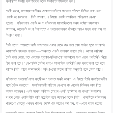
সঞ্চালনায় সভায় সভাপতিত্ব করেন সভাপতি মাসউদুল হক।
মন্ত্রী বলেন, গণমাধ্যমকর্মীদের পেশাগত দায়িত্ব পালনের পরিবেশ নিশ্চিত করা এখন
একটি বড় চ্যালেঞ্জ। তিনি জানান, এ বিষয়ে একটি সামগ্রিক পরিকল্পনা নেওয়া
হয়েছে। পরিকল্পনার একটি অংশ সচিবালয়ে সাংবাদিকদের জন্য বর্তমান ব্যবস্থার
উন্নয়ন, আরেকটি অংশ নিরাপত্তা ও প্রবেশব্যবস্থা কীভাবে আরও সহজ করা যায় তা
নির্ধারণ করা।
তিনি বলেন, “প্রথমে আমি আপনাদের এখান থেকে শুরু করে শেষ পর্যন্ত পুরো অংশটাই
আপনারাই ব্যবহার করবেন—এমনভাবে একটি ব্যবস্থা করতে চাই। আমরা কাঠামো
তৈরি করে দেবো, তবে ভেতরের সুযোগ-সুবিধাগুলো আপনাদের মধ্য থেকে প্রতিনিধি নিয়ে
ঠিক করা হবে।” লে-আউট তৈরির সময়ও সাংবাদিক প্রতিনিধিদের যুক্ত করা হবে বলে
জানান তিনি, যাতে অভ্যন্তরীণ সুবিধাগুলো তাদের চাহিদা অনুযায়ী গড়ে তোলা যায়।
সচিবালয়ে প্রবেশাধিকার সহজীকরণ প্রসঙ্গে মন্ত্রী জানান, এ বিষয়ে তিনি স্বরাষ্ট্রমন্ত্রীর
সঙ্গে বৈঠক করেছেন। স্বরাষ্ট্রমন্ত্রী দায়িত্ব নেওয়ার পর থেকেই বিভিন্ন কাজ নিয়ে
ব্যস্ত রয়েছেন। এরই মধ্যে অগ্নিসংযোগের একটি দুর্ঘটনার পর প্রধান উপদেষ্টার
দপ্তর থেকে একটি নীতি জারি হয়েছিল বলে উল্লেখ করেন তিনি। পরবর্তীতে সচিবালয়ে
প্রবেশের ক্ষেত্রে এক্সেস পাশের একটি শর্ত আরোপ করা হয়, যা এখনো বহাল রয়েছে।