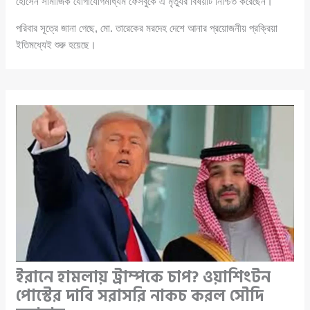
হোসেন সামাজিক যোগাযোগমাধ্যম ফেসবুকে এ মৃত্যুর বিষয়টি নিশ্চিত করেছেন।
পরিবার সূত্রে জানা গেছে, মো. তারেকের মরদেহ দেশে আনার প্রয়োজনীয় প্রক্রিয়া
ইতিমধ্যেই শুরু হয়েছে।
ইরানে হামলায় ট্রাম্পকে চাপ? ওয়াশিংটন
পোস্টের দাবি সরাসরি নাকচ করল সৌদি