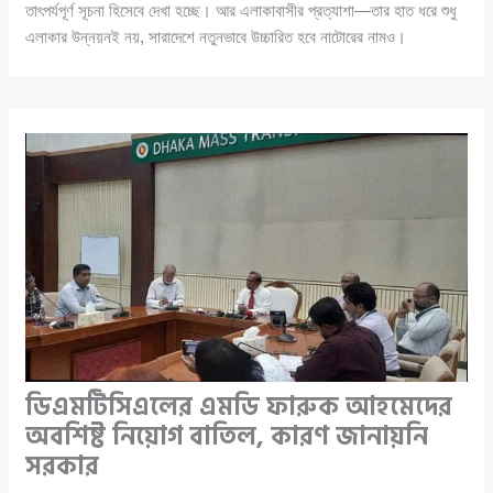
তাৎপর্যপূর্ণ সূচনা হিসেবে দেখা হচ্ছে। আর এলাকাবাসীর প্রত্যাশা—তার হাত ধরে শুধু
এলাকার উন্নয়নই নয়, সারাদেশে নতুনভাবে উচ্চারিত হবে নাটোরের নামও।
ডিএমটিসিএলের এমডি ফারুক আহমেদের
অবশিষ্ট নিয়োগ বাতিল, কারণ জানায়নি
সরকার