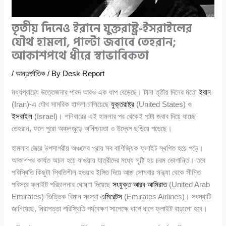
তৃতীয় দিনেও ইরানে যুক্তরাষ্ট্র-ইসরাইলের
যৌথ হামলা, পাল্টা জবাবে তেহরান;
আকাশপথে ধীরে স্বাভাবিকতা
/
আন্তর্জাতিক
/ By
Desk Report
মধ্যপ্রাচ্যে উত্তেজনার পারদ আরও এক ধাপ বেড়েছে। টানা তৃতীয় দিনের মতো
ইরান
(Iran)-এ যৌথ সামরিক হামলা চালিয়েছে
যুক্তরাষ্ট্র
(United States) ও
ইসরাইল
(Israel)। শনিবারের এই হামলার পর থেকেই পাল্টা জবাব দিয়ে যাচ্ছে
তেহরান, ফলে পুরো অঞ্চলজুড়ে অনিশ্চয়তা ও উদ্বেগ ছড়িয়ে পড়েছে।
হামলার জেরে উপসাগরীয় অঞ্চলের প্রায় সব বাণিজ্যিক ফ্লাইট স্থগিত হয়ে পড়ে।
আকাশপথ কার্যত অচল হয়ে যাওয়ায় যাত্রীদের মধ্যে সৃষ্টি হয় চরম ভোগান্তি। তবে
পরিস্থিতি কিছুটা স্থিতিশীল হওয়ার ইঙ্গিত দিয়ে আজ সোমবার সন্ধ্যা থেকে সীমিত
পরিসরে ফ্লাইট পরিচালনার ঘোষণা দিয়েছে
সংযুক্ত আরব আমিরাত
(United Arab
Emirates)-ভিত্তিক বিমান সংস্থা
এমিরেটস
(Emirates Airlines)। সংস্থাটি
জানিয়েছে, নিরাপত্তা পরিস্থিতি পর্যবেক্ষণ সাপেক্ষে ধাপে ধাপে ফ্লাইট বাড়ানো হবে।