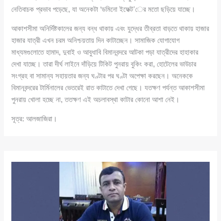
নেতিবাচক প্রভাব পড়েছে, যা অনেকটা ‘ডমিনো ইফেক্ট’ের মতো ছড়িয়ে যাচ্ছে।
আকাশসীমা অনির্দিষ্টকালের জন্য বন্ধ থাকায় এবং যুদ্ধের তীব্রতা বাড়তে থাকায় হাজার
হাজার যাত্রী এখন চরম অনিশ্চয়তায় দিন কাটাচ্ছেন। সামাজিক যোগাযোগ
মাধ্যমগুলোতে হামাদ, দুবাই ও আবুধাবি বিমানবন্দরে আটকা পড়া যাত্রীদের হাহাকার
দেখা যাচ্ছে। তারা দীর্ঘ লাইনে দাঁড়িয়ে টিকিট পুনরায় বুকিং করা, হোটেলের ভাউচার
সংগ্রহ বা সামান্য সহায়তার জন্য ঘণ্টার পর ঘণ্টা অপেক্ষা করছেন। অনেককে
বিমানবন্দরের টার্মিনালের ভেতরেই রাত কাটাতে দেখা গেছে। যতক্ষণ পর্যন্ত আকাশসীমা
পুনরায় খোলা হচ্ছে না, ততক্ষণ এই অচলাবস্থা কাটার কোনো আশা নেই।
সূত্র: আলজাজিরা।