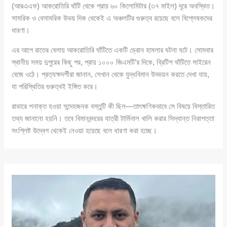
(আরএএফ) আকরোতিরি ঘাঁটি থেকে প্রায় ৬০ কিলোমিটার (৩৭ মাইল) দূরে অবস্থিত।
সামরিক ও বেসামরিক উভয় দিক থেকেই এ অঞ্চলটির গুরুত্ব রয়েছে বলে বিশ্লেষকদের
ধারণা।
এর আগে রাতের বেলায় আকরোতিরি ঘাঁটিতে একটি ড্রোন হামলার ঘটনা ঘটে। সোমবার
স্থানীয় সময় দুপুরের কিছু পর, প্রায় ১০০০ জিএমটি’র দিকে, ব্রিটিশ ঘাঁটিতে সাইরেন
বেজে ওঠে। প্রত্যক্ষদর্শীরা জানান, সেখান থেকে যুদ্ধবিমান উড্ডয়ন করতে দেখা যায়,
যা পরিস্থিতির গুরুত্বই ইঙ্গিত করে।
রাডারে শনাক্ত হওয়া সন্দেহজনক বস্তুটি কী ছিল—তাৎক্ষণিকভাবে সে বিষয়ে বিস্তারিত
তথ্য জানানো হয়নি। তবে বিমানবন্দরের যাত্রী টার্মিনাল খালি করার সিদ্ধান্ত নিরাপত্তা
সংশ্লিষ্ট উদ্বেগ থেকেই নেওয়া হয়েছে বলে ধারণা করা হচ্ছে।