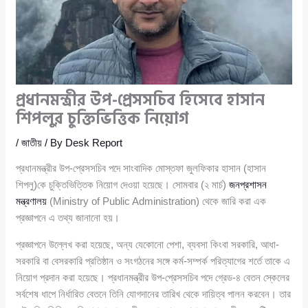
প্রধানমন্ত্রীর উপ-প্রেসসচিব হিসেবে হাসান
শিপলুর চুক্তিভিত্তিক নিয়োগ
/
জাতীয়
/ By
Desk Report
প্রধানমন্ত্রীর উপ-প্রেসসচিব পদে সাংবাদিক মোস্তফা জুলফিকার হাসান (হাসান
শিপলু)কে চুক্তিভিত্তিক নিয়োগ দেওয়া হয়েছে। সোমবার (২ মার্চ)
জনপ্রশাসন
মন্ত্রণালয়
(Ministry of Public Administration) থেকে জারি করা এক
প্রজ্ঞাপনে এ তথ্য জানানো হয়।
প্রজ্ঞাপনে উল্লেখ করা হয়েছে, অন্য যেকোনো পেশা, ব্যবসা কিংবা সরকারি, আধা-
সরকারি বা বেসরকারি প্রতিষ্ঠান ও সংগঠনের সঙ্গে কর্ম-সম্পর্ক পরিত্যাগের শর্তে তাকে এ
নিয়োগ প্রদান করা হয়েছে। প্রধানমন্ত্রীর উপ-প্রেসসচিব পদে গ্রেড-৪ বেতন স্কেলের
সর্বশেষ ধাপে নির্ধারিত বেতনে তিনি যোগদানের তারিখ থেকে দায়িত্ব পালন করবেন। তার