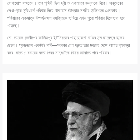
যোগাযোগ রাখতেন। তার পৃথিবী ছিল স্ত্রী ও একমাত্র কন্যাকে ঘিরে। সন্তানের
লেখাপড়ার সুবিধার্থে পরিবার নিয়ে থাকতেন চট্টগ্রাম নগরীর হালিশহর এলাকায়।
পরিবারের একমাত্র উপার্জনক্ষম ব্যক্তিকে হারিয়ে এখন পুরো পরিবার দিশেহারা হয়ে
পড়েছে।
মো. তারেক সন্দ্বীপের আজিমপুর ইউনিয়নের পাহাড়েরগো বাড়ির মৃত ছায়েদুল হকের
ছেলে। স্বজনদের একটাই দাবি—সরকার যেন দ্রুত তার মরদেহ দেশে আনার ব্যবস্থা
করে, যাতে শেষবারের মতো প্রিয় মানুষটিকে বিদায় জানাতে পারে পরিবার।