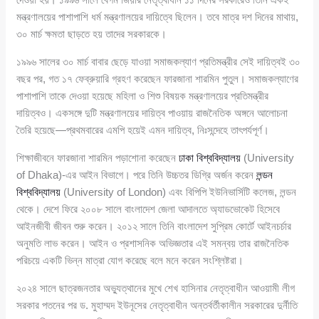
মন্ত্রণালয়ের পাশাপাশি ধর্ম মন্ত্রণালয়ের দায়িত্বে ছিলেন। তবে মাত্র দশ দিনের মাথায়,
৩০ মার্চ ক্ষমতা ছাড়তে হয় তাদের সরকারকে।
১৯৯৬ সালের ৩০ মার্চ বাবার ছেড়ে যাওয়া সমাজকল্যাণ প্রতিমন্ত্রীর সেই দায়িত্বই ৩০
বছর পর, গত ১৭ ফেব্রুয়ারি গ্রহণ করেছেন ফারজানা শারমিন পুতুল। সমাজকল্যাণের
পাশাপাশি তাকে দেওয়া হয়েছে মহিলা ও শিশু বিষয়ক মন্ত্রণালয়ের প্রতিমন্ত্রীর
দায়িত্বও। একসঙ্গে দুটি মন্ত্রণালয়ের দায়িত্ব পাওয়ায় রাজনৈতিক অঙ্গনে আলোচনা
তৈরি হয়েছে—প্রথমবারের এমপি হয়েই এমন দায়িত্ব, নিঃসন্দেহে তাৎপর্যপূর্ণ।
শিক্ষাজীবনে ফারজানা শারমিন পড়াশোনা করেছেন
ঢাকা বিশ্ববিদ্যালয়
(University
of Dhaka)-এর আইন বিভাগে। পরে তিনি উচ্চতর ডিগ্রি অর্জন করেন
লন্ডন
বিশ্ববিদ্যালয়
(University of London) এবং বিপিপি ইউনিভার্সিটি কলেজ, লন্ডন
থেকে। দেশে ফিরে ২০০৮ সালে বাংলাদেশ জেলা আদালতে অ্যাডভোকেট হিসেবে
আইনজীবী জীবন শুরু করেন। ২০১২ সালে তিনি বাংলাদেশ সুপ্রিম কোর্টে আইনচর্চার
অনুমতি লাভ করেন। আইন ও প্রশাসনিক অভিজ্ঞতার এই সমন্বয় তার রাজনৈতিক
পরিচয়ে একটি ভিন্ন মাত্রা যোগ করেছে বলে মনে করেন সংশ্লিষ্টরা।
২০২৪ সালে ছাত্রজনতার অভ্যুত্থানের মুখে শেখ হাসিনার নেতৃত্বাধীন আওয়ামী লীগ
সরকার পতনের পর ড. মুহাম্মদ ইউনূসের নেতৃত্বাধীন অন্তর্বর্তীকালীন সরকারের দুর্নীতি