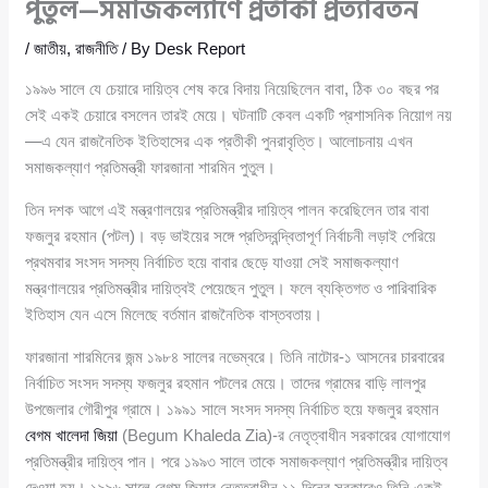
পুতুল—সমাজকল্যাণে প্রতীকী প্রত্যাবর্তন
/
জাতীয়
,
রাজনীতি
/ By
Desk Report
১৯৯৬ সালে যে চেয়ারে দায়িত্ব শেষ করে বিদায় নিয়েছিলেন বাবা, ঠিক ৩০ বছর পর
সেই একই চেয়ারে বসলেন তারই মেয়ে। ঘটনাটি কেবল একটি প্রশাসনিক নিয়োগ নয়
—এ যেন রাজনৈতিক ইতিহাসের এক প্রতীকী পুনরাবৃত্তি। আলোচনায় এখন
সমাজকল্যাণ প্রতিমন্ত্রী ফারজানা শারমিন পুতুল।
তিন দশক আগে এই মন্ত্রণালয়ের প্রতিমন্ত্রীর দায়িত্ব পালন করেছিলেন তার বাবা
ফজলুর রহমান (পটল)। বড় ভাইয়ের সঙ্গে প্রতিদ্বন্দ্বিতাপূর্ণ নির্বাচনী লড়াই পেরিয়ে
প্রথমবার সংসদ সদস্য নির্বাচিত হয়ে বাবার ছেড়ে যাওয়া সেই সমাজকল্যাণ
মন্ত্রণালয়ের প্রতিমন্ত্রীর দায়িত্বই পেয়েছেন পুতুল। ফলে ব্যক্তিগত ও পারিবারিক
ইতিহাস যেন এসে মিলেছে বর্তমান রাজনৈতিক বাস্তবতায়।
ফারজানা শারমিনের জন্ম ১৯৮৪ সালের নভেম্বরে। তিনি নাটোর-১ আসনের চারবারের
নির্বাচিত সংসদ সদস্য ফজলুর রহমান পটলের মেয়ে। তাদের গ্রামের বাড়ি লালপুর
উপজেলার গৌরীপুর গ্রামে। ১৯৯১ সালে সংসদ সদস্য নির্বাচিত হয়ে ফজলুর রহমান
বেগম খালেদা জিয়া
(Begum Khaleda Zia)-র নেতৃত্বাধীন সরকারের যোগাযোগ
প্রতিমন্ত্রীর দায়িত্ব পান। পরে ১৯৯৩ সালে তাকে সমাজকল্যাণ প্রতিমন্ত্রীর দায়িত্ব
দেওয়া হয়। ১৯৯৬ সালে বেগম জিয়ার নেতৃত্বাধীন ১১ দিনের সরকারেও তিনি একই