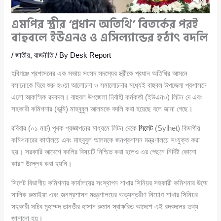
এমপির স্ত্রীর ‘প্রধান অতিথি’ বিতর্কের পরই
বাহুবলে ইউএনও ও এসিল্যান্ডের হঠাৎ বদলি
/
জাতীয়
,
রাজনীতি
/ By
Desk Report
হবিগঞ্জে প্রশাসনের এক সভায় সংসদ সদস্যের স্ত্রীকে প্রধান অতিথির আসনে
বসানোকে ঘিরে শুরু হওয়া আলোচনা ও সমালোচনার মধ্যেই বাহুবল উপজেলা প্রশাসনে
এলো আকস্মিক রদবদল। বাহুবল উপজেলা নির্বাহী কর্মকর্তা (ইউএনও) লিটন দে এবং
সহকারী কমিশনার (ভূমি) মাহবুবুল আলমকে বদলি করা হয়েছে বলে জানা গেছে।
রবিবার (০১ মার্চ) পৃথক প্রজ্ঞাপনের মাধ্যমে লিটন দেকে
সিলেট
(Sylhet) বিভাগীয়
কমিশনারের কার্যালয়ে এবং মাহবুবুল আলমকে জনপ্রশাসন মন্ত্রণালয়ে সংযুক্ত করা
হয়। সরকারি আদেশে বদলির বিষয়টি নিশ্চিত করা হলেও এর পেছনে নির্দিষ্ট কোনো
কারণ উল্লেখ করা হয়নি।
সিলেট বিভাগীয় কমিশনার কার্যালয়ের সংস্থাপন শাখার সিনিয়র সহকারী কমিশনার উম্মে
সালিক রুমাইয়া এবং জনপ্রশাসন মন্ত্রণালয়ের অভ্যন্তরীণ নিয়োগ শাখার সিনিয়র
সহকারী সচিব মুহাম্মদ তানভীর হাসান রুমান স্বাক্ষরিত আদেশে এই রদবদলের তথ্য
জানানো হয়।