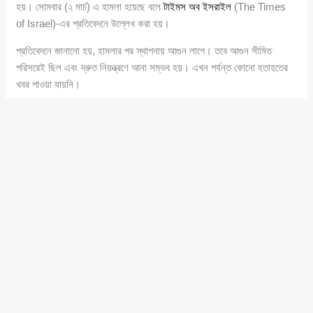
হয়। সোমবার (২ মার্চ) এ হামলা হয়েছে বলে
টাইমস অব ইসরাইল
(The Times
of Israel)-এর প্রতিবেদনে উল্লেখ করা হয়।
প্রতিবেদনে জানানো হয়, হামলার পর স্থাপনায় আগুন লাগে। তবে আগুন সীমিত
পরিসরেই ছিল এবং দ্রুত নিয়ন্ত্রণে আনা সম্ভব হয়। এখন পর্যন্ত কোনো হতাহতের
খবর পাওয়া যায়নি।
রাস তানুরা সৌদি আরবের পূর্বাঞ্চলীয় উপকূলে অবস্থিত মধ্যপ্রাচ্যের বৃহত্তম তেল
শোধনাগারগুলোর একটি। জ্বালানি অবকাঠামোয় এ ধরনের হামলার ঘটনায় মধ্যপ্রাচ্যে
চলমান উত্তেজনা আরও বিস্তৃত হওয়ার আশঙ্কা তৈরি হয়েছে।
প্রসঙ্গত, ‘ফলস ফ্ল্যাগ’ বা মিথ্যা পতাকা কৌশল এমন এক ধরনের গোপন অভিযান,
যেখানে প্রকৃত হামলাকারী নিজেকে আড়ালে রেখে অন্য কোনো পক্ষের ওপর দায়
চাপানোর চেষ্টা করে। এর লক্ষ্য হতে পারে সামরিক পদক্ষেপের অজুহাত তৈরি করা,
জনমতকে বিভ্রান্ত করা কিংবা কৌশলগত সুবিধা আদায় করা। এ ধরনের অভিযানে
প্রকৃত দায়ী পক্ষকে চিহ্নিত করা জটিল হয়ে পড়ে এবং আঞ্চলিক উত্তেজনা আরও
ঘনীভূত হওয়ার ঝুঁকি বাড়ে।