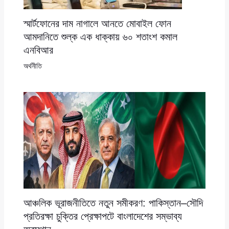
স্মার্টফোনের দাম নাগালে আনতে মোবাইল ফোন
আমদানিতে শুল্ক এক ধাক্কায় ৬০ শতাংশ কমাল
এনবিআর
অর্থনীতি
আঞ্চলিক ভূরাজনীতিতে নতুন সমীকরণ: পাকিস্তান–সৌদি
প্রতিরক্ষা চুক্তির প্রেক্ষাপটে বাংলাদেশের সম্ভাব্য