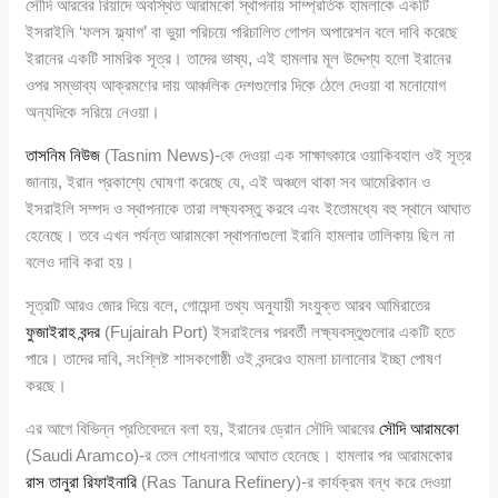
সৌদি আরবের রিয়াদে অবস্থিত আরামকো স্থাপনায় সাম্প্রতিক হামলাকে একটি
ইসরাইলি ‘ফলস ফ্ল্যাগ’ বা ভুয়া পরিচয়ে পরিচালিত গোপন অপারেশন বলে দাবি করেছে
ইরানের একটি সামরিক সূত্র। তাদের ভাষ্য, এই হামলার মূল উদ্দেশ্য হলো ইরানের
ওপর সম্ভাব্য আক্রমণের দায় আঞ্চলিক দেশগুলোর দিকে ঠেলে দেওয়া বা মনোযোগ
অন্যদিকে সরিয়ে নেওয়া।
তাসনিম নিউজ
(Tasnim News)-কে দেওয়া এক সাক্ষাৎকারে ওয়াকিবহাল ওই সূত্র
জানায়, ইরান প্রকাশ্যে ঘোষণা করেছে যে, এই অঞ্চলে থাকা সব আমেরিকান ও
ইসরাইলি সম্পদ ও স্থাপনাকে তারা লক্ষ্যবস্তু করবে এবং ইতোমধ্যে বহু স্থানে আঘাত
হেনেছে। তবে এখন পর্যন্ত আরামকো স্থাপনাগুলো ইরানি হামলার তালিকায় ছিল না
বলেও দাবি করা হয়।
সূত্রটি আরও জোর দিয়ে বলে, গোয়েন্দা তথ্য অনুযায়ী সংযুক্ত আরব আমিরাতের
ফুজাইরাহ বন্দর
(Fujairah Port) ইসরাইলের পরবর্তী লক্ষ্যবস্তুগুলোর একটি হতে
পারে। তাদের দাবি, সংশ্লিষ্ট শাসকগোষ্ঠী ওই বন্দরেও হামলা চালানোর ইচ্ছা পোষণ
করছে।
এর আগে বিভিন্ন প্রতিবেদনে বলা হয়, ইরানের ড্রোন সৌদি আরবের
সৌদি আরামকো
(Saudi Aramco)-র তেল শোধনাগারে আঘাত হেনেছে। হামলার পর আরামকোর
রাস তানুরা রিফাইনারি
(Ras Tanura Refinery)-র কার্যক্রম বন্ধ করে দেওয়া