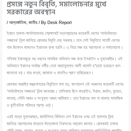
প্রসঙ্গে নতুন বিবৃতি, সমালোচনার মুখে
সরকারের অবস্থান
/
আন্তর্জাতিক
,
জাতীয়
/ By
Desk Report
ইরানে হামলা-পালটাহামলার প্রেক্ষাপটে মধ্যপ্রাচ্যের কয়েকটি দেশের ‘সার্বভৌমত্ব
লঙ্ঘনের’ নিন্দা জানিয়ে রোববার বিবৃতি দেয় সরকার। তবে সেই বিবৃতিতে সাতটি দেশের
নাম উল্লেখ থাকলেও ইরানকে রাখা হয়নি। এ নিয়ে শুরু হয় আলোচনা ও সমালোচনা।
শনিবার ইরানজুড়ে বড় ধরনের সামরিক অভিযান শুরু করে ইসরাইল ও যুক্তরাষ্ট্র। ওই
অভিযানে ইরানের সর্বোচ্চ ধর্মীয় নেতা আয়াতুল্লাহ আলী খামেনি হ’\ত্যা হয়েছেন বলে
জানানো হয়। তার কন্যা, জামাতা ও নাতনিও প্রাণ হারিয়েছেন।
রোববার পররাষ্ট্র মন্ত্রণালয়ের বিবৃতিতে বলা হয়, বাংলাদেশ ওই অঞ্চলের কয়েকটি দেশের
‘সার্বভৌমত্ব লঙ্ঘনের’ নিন্দা জানাচ্ছে। তালিকায় ছিল বাহরাইন, ইরাক, জর্ডান, কুয়েত,
কাতার, সৌদি আরব ও সংযুক্ত আরব আমিরাত। তবে ইরানের নাম না থাকায় সামাজিক
ও কূটনৈতিক পরিসরে প্রশ্ন ওঠে।
এরই মধ্যে যুক্তরাজ্য, জার্মানিসহ বিভিন্ন দেশ ইরানের ওপর এই হামলার নিন্দা
জানিয়ে আলোচনার মাধ্যমে উত্তেজনা নিরসনের আহ্বান জানায়। রোববারই ঢাকায়
সৌদি আরব, কাতার, কুয়েত ও সংযুক্ত আরব আমিরাত দূতাবাসের প্রতিনিধিরা পররাষ্ট্র