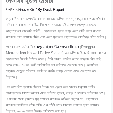
নেতাসহ দুজন গ্রেপ্তার
/
আইন আদালত
,
জাতীয়
/ By
Desk Report
রংপুরে সিগন্যাল অপারেটর ক্যাবল ওয়ানের অফিসে হামলা, ভাঙচুর ও হ’ত্যার হু’মকির
অভিযোগে করা মামলায় বিএনপির অঙ্গ সংগঠনের দুই নেতাকে গ্রেপ্তার করেছে
আইনশৃঙ্খলা রক্ষাকারী বাহিনী। গ্রেপ্তাররা হলেন রংপুর জেলা তাঁতী দলের সাধারণ
সম্পাদক মুরাদ কায়সার মিঠুন এবং জেলা যুবদলের সহসম্পাদক তামজিদুর রশিদ গালিব।
সোমবার রাত ১১টার দিকে
রংপুর মেট্রোপলিটন কোতোয়ালি থানা
(Rangpur
Metropolitan Kotwali Police Station)-এর অফিসার ইনচার্জ আজাদ রহমান
গ্রেপ্তারের বিষয়টি নিশ্চিত করেন। তিনি জানান, নগরীর কামাল কাছনার নিজ বাড়ি
থেকে র‌্যাব-১৩-এর একটি আভিযানিক দল গালিবকে গ্রেপ্তার করে। অন্যদিকে
মহানগর গোয়েন্দা পুলিশের একটি দল নগরীর নুরপুর এলাকা থেকে গ্রেপ্তার করে
মিঠুনকে।
এর আগে ডিশ ব্যবসার ফিডের নিয়ন্ত্রণকে কেন্দ্র করে রোববার সন্ধ্যায় নগরীর
প্রেসক্লাবের সামনে ক্যাবল ওয়ান অফিসে হামলা, ভাঙচুর ও হ’ত্যার অভিযোগ ওঠে।
এ ঘটনায় জেলা যুবদলের যুগ্ম সাধারণ সম্পাদক আকিবুল রহমান মনু, সহসাধারণ
সম্পাদক তামজিদুর রশিদ গালিব এবং তাঁতী দলের সাধারণ সম্পাদক মুরাদ কায়সার
মিঠুনসহ ১০-১২ জনের বিরুদ্ধে অভিযোগ করা হয়।