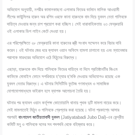
অভিযোগ অনুযায়ী, নগরীর কামালকাছনা এলাকার ফিডের বর্তমান মালিক আওয়ামী
লীগের কাউন্সিলর হারুন অর রশিদ ওরফে কানা হারুনকে বাদ দিয়ে যুবদল নেতা গালিবকে
দায়িত্ব দেওয়ার জন্য চাপ প্রয়োগ করা হচ্ছিল। সেই ধারাবাহিকতায় ২৩ ফেব্রুয়ারি
ওই এলাকার ডিশ লাইন কেটে দেওয়া হয়।
এর পরিপ্রেক্ষিতে ২৮ ফেব্রুয়ারি কানা হারুনের স্ত্রী সংবাদ সম্মেলন করে বিচার দাবি
করেন। ওই ঘটনার জের ধরে ক্যাবল ওয়ান অফিসে হামলা চালানো হয় এবং ম্যানেজার
পরাগকে মারধরের অভিযোগ ওঠে মিঠুনের বিরুদ্ধে।
এছাড়া, হারুনকে বাদ দিয়ে গালিবকে ফিডের দায়িত্ব না দিলে প্রতিষ্ঠানটির জিএম
কাফিকে মোবাইল ফোনে সপরিবারে হ’ত্যার হু’মকি দেওয়ার অভিযোগও রয়েছে এক
যুবদল নেতার বিরুদ্ধে। এ ঘটনার সিসিটিভি ফুটেজ গণমাধ্যম ও সামাজিক
যোগাযোগমাধ্যমে ভাইরাল হলে ব্যাপক আলোচনা তৈরি হয়।
ঘটনার পর ক্যাবল ওয়ান কর্তৃপক্ষ কোতোয়ালি থানায় পৃথক দুটি মামলা দায়ের করে।
সেই মামলাতেই মিঠুন ও গালিবকে গ্রেপ্তার করা হয়েছে। ঘটনা প্রকাশ্যে আসার
পরপরই
বাংলাদেশ জাতীয়তাবাদী যুবদল
(Jatiyatabadi Jubo Dal)-এর কেন্দ্রীয়
কমিটি মনু ও গালিবকে দলের সব পদপদবি থেকে বহিষ্কার করে।