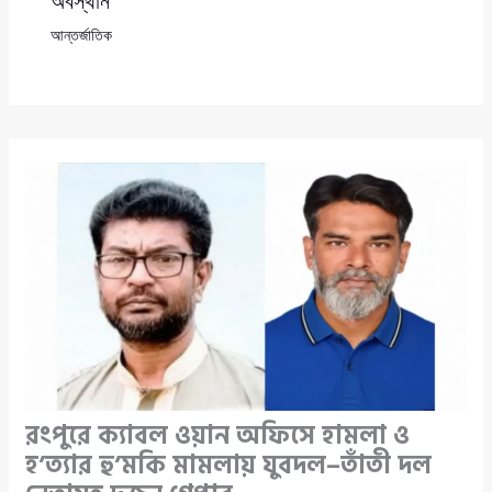
অবস্থান
আন্তর্জাতিক
রংপুরে ক্যাবল ওয়ান অফিসে হামলা ও
হ’ত্যার হু’মকি মামলায় যুবদল–তাঁতী দল