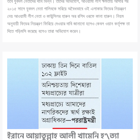
তবে যুবদল নেতাদের দাবি ভিন্ন। তাদের অভিযোগ, আওয়ামী লীগ ক্ষমতায় আসার পর
২০১৫ সালে যুবদল নেতা গালিবকে সরিয়ে অবৈধভাবে ওই এলাকার ফিডের নিয়ন্ত্রণ
নেয় আওয়ামী লীগ নেতা ও কাউন্সিলর হারুন অর রশিদ ওরফে কানা হারুন। নিয়ম
অনুযায়ী ফিডের নিয়ন্ত্রণ ফিরিয়ে দেওয়ার দাবি জানানো হলেও কেবল ওয়ান কর্তৃপক্ষ তা
দিতে গড়িমসি করেছে বলেও তারা অভিযোগ করেন।
ইরানে আয়াতুল্লাহ আলী খামেনি হ’\ত্যা