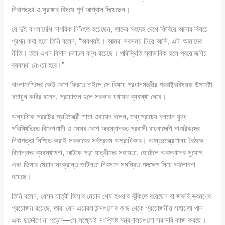
নিরাপত্তা ও সুরক্ষার বিষয়ে পূর্ণ আশ্বাস দিয়েছেন।
যে দুই বাংলাদেশি নাগরিক নি’\হত হয়েছেন, তাদের মরদেহ দেশে ফিরিয়ে আনার বিষয়ে
প্রশ্ন করা হলে তিনি বলেন, “অবশ্যই। আমরা সবসময় নিয়ে আসি, এটা আমাদের
নীতি। তবে এখন বিমান চলাচল বন্ধ রয়েছে। পরিস্থিতি স্বাভাবিক হলে প্রয়োজনীয়
ব্যবস্থা নেওয়া হবে।”
বাংলাদেশিদের কেউ দেশে ফিরতে চাইলে সে বিষয়ে প্রধানমন্ত্রীর পররাষ্ট্রবিষয়ক উপদেষ্টা
হুমায়ুন কবির বলেন, প্রয়োজন হলে সরকার যথাযথ ব্যবস্থা নেবে।
অন্যদিকে পররাষ্ট্র প্রতিমন্ত্রী শামা ওবায়েদ বলেন, মধ্যপ্রাচ্যে চলমান যুদ্ধ
পরিস্থিতিতে বিদেশগামী ও সেসব দেশে অবস্থানরত প্রবাসী বাংলাদেশি নাগরিকদের
নিরাপত্তা নিশ্চিত করাই সরকারের সর্বপ্রথম অগ্রাধিকার। আন্তঃমন্ত্রণালয় বৈঠকে
বিমানবন্দর ব্যবস্থাপনা, আটকে পড়া যাত্রীদের সহায়তা, হোটেলে অবস্থানের সুযোগ
এবং ভিসার মেয়াদ সংক্রান্ত জটিলতা নিরসনে সমন্বিত পদক্ষেপ নিয়ে আলোচনা
হয়েছে।
তিনি বলেন, যেসব যাত্রী ভিসার মেয়াদ শেষ হওয়ার ঝুঁকিতে রয়েছেন বা জরুরি ভ্রমণের
প্রয়োজন রয়েছে, তারা যেন এয়ারলাইন্সগুলোর কাছ থেকে প্রয়োজনীয় সহায়তা পান
এবং দুর্ভোগে না পড়েন—সে লক্ষ্যেই সংশ্লিষ্ট মন্ত্রণালয়গুলো সরাসরি কাজ করছে।