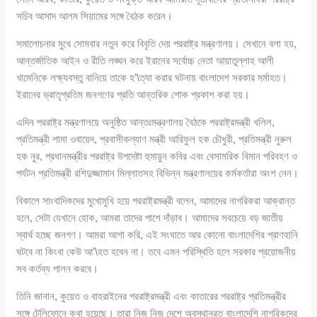
সচিব আসাদ আলম সিয়ামের সঙ্গে বৈঠক করেন।
সমালোচনার মুখে সোমবার নতুন করে বিবৃতি দেয় পররাষ্ট্র মন্ত্রণালয়। সেখানে বলা হয়,
আন্তর্জাতিক আইন ও রীতি লঙ্ঘন করে ইরানের সর্বোচ্চ নেতা আয়াতুল্লাহ আলী
খামেনিকে লক্ষ্যবস্তু বানিয়ে তাকে হ’\ত্যা করার ঘটনায় বাংলাদেশ সরকার মর্মাহত।
ইরানের ভ্রাতৃপ্রতিম জনগণের প্রতি আন্তরিক শোক প্রকাশ করা হয়।
এদিন পররাষ্ট্র মন্ত্রণালয়ে অনুষ্ঠিত আন্তঃমন্ত্রণালয় বৈঠকে পররাষ্ট্রমন্ত্রী খলিল,
প্রতিমন্ত্রী শামা ওবায়েদ, প্রবাসীকল্যাণ মন্ত্রী আরিফুল হক চৌধুরী, প্রতিমন্ত্রী নুরুল
হক নুর, প্রধানমন্ত্রীর পররাষ্ট্র উপদেষ্টা হুমায়ুন কবির এবং বেসামরিক বিমান পরিবহণ ও
পর্যটন প্রতিমন্ত্রী রশিদুজ্জামান মিল্লাতসহ বিভিন্ন মন্ত্রণালয়ের কর্মকর্তারা অংশ নেন।
বিকালে সাংবাদিকদের মুখোমুখি হয়ে পররাষ্ট্রমন্ত্রী বলেন, আমাদের নাগরিকরা আক্রান্ত
হলে, সেটা যেখানে হোক, আমরা তাদের পাশে দাঁড়াব। আমাদের সবচেয়ে বড় জাতীয়
স্বার্থ হচ্ছে জনগণ। আমরা আশা করি, এই সংঘাতে আর কোনো বাংলাদেশির প্রাণহানি
ঘটবে না কিংবা কেউ আ’\হত হবেন না। তবে এমন পরিস্থিতি হলে সরকার প্রয়োজনীয়
সব কর্তব্য পালন করবে।
তিনি জানান, কুয়েত ও বাহরাইনের পররাষ্ট্রমন্ত্রী এবং কাতারের পররাষ্ট্র প্রতিমন্ত্রীর
সঙ্গে টেলিফোনে কথা হয়েছে। তারা নিজ নিজ দেশে অবস্থানরত বাংলাদেশি নাগরিকদের