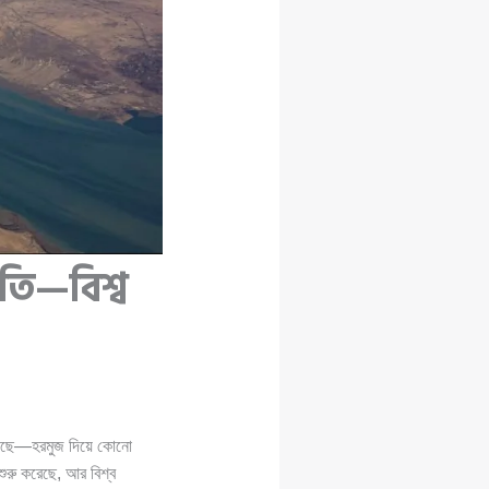
গতি—বিশ্ব
 দিয়েছে—হরমুজ দিয়ে কোনো
ুরু করেছে, আর বিশ্ব