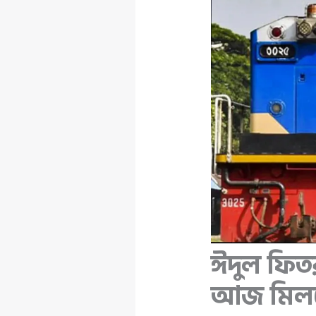
ঈদুল ফিতরক
আজ মিলছে 