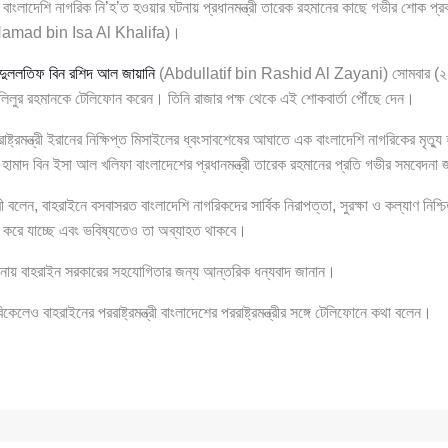
এক বাংলাদেশি নাগরিক নি’হ’ত হওয়ার ঘটনায় প্রধানমন্ত্রী তারেক রহমানের কাছে গভীর শোক প্
amad bin Isa Al Khalifa)।
্দুললতিফ বিন রশিদ আল জায়ানি
(Abdullatif bin Rashid Al Zayani) সোমবার (২ মার
 ড. খলিলুর রহমানকে টেলিফোন করেন। তিনি রাজার পক্ষ থেকে এই শোকবার্তা পৌঁছে দেন।
্ট্রমন্ত্রী ইরানের নিক্ষিপ্ত মিসাইলের ধ্বংসাবশেষের আঘাতে এক বাংলাদেশি নাগরিকের মৃত্যু
 হামাদ বিন ইসা আল খলিফা বাংলাদেশের প্রধানমন্ত্রী তারেক রহমানের প্রতি গভীর সমবেদনা
ত্রী বলেন, বাহরাইনে বসবাসরত বাংলাদেশি নাগরিকদের সার্বিক নিরাপত্তা, সুরক্ষা ও কল্যাণ নিশ
ণ করে যাচ্ছে এবং ভবিষ্যতেও তা অব্যাহত থাকবে।
 এ ঘটনায় বাহরাইন সরকারের সহযোগিতার জন্য আন্তরিক ধন্যবাদ জানান।
লেও বাহরাইনের পররাষ্ট্রমন্ত্রী বাংলাদেশের পররাষ্ট্রমন্ত্রীর সঙ্গে টেলিফোনে কথা বলেন।