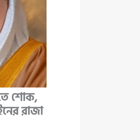
হ’তে শোক,
াইনের রাজা