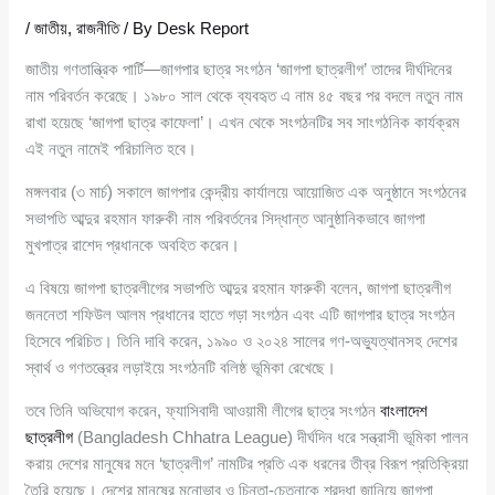
/
জাতীয়
,
রাজনীতি
/ By
Desk Report
জাতীয় গণতান্ত্রিক পার্টি—জাগপার ছাত্র সংগঠন ‘জাগপা ছাত্রলীগ’ তাদের দীর্ঘদিনের
নাম পরিবর্তন করেছে। ১৯৮০ সাল থেকে ব্যবহৃত এ নাম ৪৫ বছর পর বদলে নতুন নাম
রাখা হয়েছে ‘জাগপা ছাত্র কাফেলা’। এখন থেকে সংগঠনটির সব সাংগঠনিক কার্যক্রম
এই নতুন নামেই পরিচালিত হবে।
মঙ্গলবার (৩ মার্চ) সকালে জাগপার কেন্দ্রীয় কার্যালয়ে আয়োজিত এক অনুষ্ঠানে সংগঠনের
সভাপতি আব্দুর রহমান ফারুকী নাম পরিবর্তনের সিদ্ধান্ত আনুষ্ঠানিকভাবে জাগপা
মুখপাত্র রাশেদ প্রধানকে অবহিত করেন।
এ বিষয়ে জাগপা ছাত্রলীগের সভাপতি আব্দুর রহমান ফারুকী বলেন, জাগপা ছাত্রলীগ
জননেতা শফিউল আলম প্রধানের হাতে গড়া সংগঠন এবং এটি জাগপার ছাত্র সংগঠন
হিসেবে পরিচিত। তিনি দাবি করেন, ১৯৯০ ও ২০২৪ সালের গণ-অভ্যুত্থানসহ দেশের
স্বার্থ ও গণতন্ত্রের লড়াইয়ে সংগঠনটি বলিষ্ঠ ভূমিকা রেখেছে।
তবে তিনি অভিযোগ করেন, ফ্যাসিবাদী আওয়ামী লীগের ছাত্র সংগঠন
বাংলাদেশ
ছাত্রলীগ
(Bangladesh Chhatra League) দীর্ঘদিন ধরে সন্ত্রাসী ভূমিকা পালন
করায় দেশের মানুষের মনে ‘ছাত্রলীগ’ নামটির প্রতি এক ধরনের তীব্র বিরূপ প্রতিক্রিয়া
তৈরি হয়েছে। দেশের মানুষের মনোভাব ও চিন্তা-চেতনাকে শ্রদ্ধা জানিয়ে জাগপা