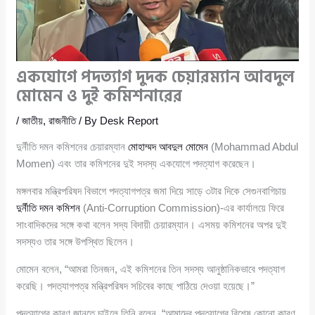
একযোগে পদত্যাগ দুদক চেয়ারম্যান আবদুল
মোমেন ও দুই কমিশনারের
/
জাতীয়
,
রাজনীতি
/ By
Desk Report
দুর্নীতি দমন কমিশনের চেয়ারম্যান
মোহাম্মদ আবদুল মোমেন
(Mohammad Abdul
Momen) এবং তার কমিশনের দুই সদস্য একযোগে পদত্যাগ করেছেন।
মঙ্গলবার মন্ত্রিপরিষদ বিভাগে পদত্যাগপত্র জমা দিয়ে সাড়ে ৩টার দিকে সেগুনবাগিচায়
দুর্নীতি দমন কমিশন
(Anti-Corruption Commission)-এর কার্যালয়ে ফিরে
সাংবাদিকদের সঙ্গে কথা বলেন সদ্য বিদায়ী চেয়ারম্যান। এসময় কমিশনের অপর দুই
সদস্যও তার সঙ্গে উপস্থিত ছিলেন।
মোমেন বলেন, “আমরা তিনজন, এই কমিশনের তিন সদস্য আনুষ্ঠানিকভাবে পদত্যাগ
করেছি। পদত্যাগপত্র মন্ত্রিপরিষদ সচিবের কাছে পাঠিয়ে দেওয়া হয়েছে।”
পদত্যাগের কারণ জানতে চাইলে তিনি বলেন, “আমাদের পদত্যাগের বিশেষ কোনো কারণ