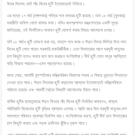
ঈদের দিনসহ মোট পাঁচ দিনের ছুটি ইতোমধ্যেই নিশ্চিত।
এর মধ্যে ১৭ মার্চ (মঙ্গলবার) পবিত্র শবে কদরের ছুটি রয়েছে। তবে ১৮ মার্চ (বুধবার)
যথারীতি অফিস খোলা থাকার কথা। যদিও জনপ্রশাসন মন্ত্রণালয়ের একটি সূত্র
জানিয়েছে, ওই দিনটিকেও সাধারণ ছুটি ঘোষণা করার বিষয়ে আলোচনা চলছে।
যদি ১৮ মার্চও ছুটি ঘোষণা করা হয়, তাহলে শবে কদর ও ঈদুল ফিতর মিলিয়ে টানা সাত
দিনের ছুটি পেতে পারেন সরকারি চাকরিজীবীরা। এতে ঈদযাত্রার আগে ঘরমুখী মানুষের
চাপ কিছুটা হলেও কমবে বলে মনে করছেন সংশ্লিষ্টরা। দীর্ঘ ছুটি পেলে মানুষ স্বস্তিতে
বাড়ি ফিরতে পারবেন—এমন প্রত্যাশাও রয়েছে।
জানা গেছে, আগামী বৃহস্পতিবার মন্ত্রিপরিষদ বিভাগের সভায় এ বিষয়ে চূড়ান্ত সিদ্ধান্ত
নেওয়া হতে পারে। ঈদুল ফিতরের ছুটি বাড়ানোর প্রস্তাব ইতোমধ্যেই মন্ত্রিপরিষদে
পাঠানো হয়েছে এবং পরবর্তী বৈঠকে বিষয়টি আলোচনায় উঠতে পারে।
বার্ষিক ছুটির ক্যালেন্ডারে ঈদুল ফিতরে পাঁচ দিনের ছুটি নির্ধারিত থাকলেও, বাস্তব
পরিস্থিতি বিবেচনায় ছুটি বৃদ্ধির প্রস্তাব এসেছে। প্রতি বছর ঈদে ঘরমুখী মানুষের চাপ
সামলাতে পরিবহন ব্যবস্থা হিমশিম খায়। সংশ্লিষ্টদের ধারণা, ছুটি দীর্ঘ হলে ঈদযাত্রার
চাপ কিছুটা কমবে এবং সড়ক দুর্ঘটনার ঝুঁকিও হ্রাস পাবে।
এমন বাস্তবতা সামনে রেখেই ছুটি বাড়ানোর প্রস্তাব দেওয়া হয়েছে বলে সংশ্লিষ্ট সূত্র