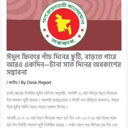
ঈদুল ফিতরে পাঁচ দিনের ছুটি, বাড়তে পারে
আরও একদিন—টানা সাত দিনের অবকাশের
সম্ভাবনা
/
জাতীয়
/ By
Desk Report
চলতি বছরের নির্ধারিত ছুটির তালিকা অনুযায়ী, আগামী ২১ মার্চ পবিত্র ঈদুল ফিতরের
দিন সাধারণ ছুটি থাকবে। সরকারি ক্যালেন্ডারে এ দিনটি লাল চিহ্নিত থাকলেও, ঈদকে
ঘিরে ছুটির পরিধি আরও বাড়ার আভাস মিলছে।
আগামী ১৯ ও ২০ মার্চ ঈদুল ফিতরের আগে দুই দিন এবং ২২ ও ২৩ মার্চ ঈদের পরের
দুই দিন নির্বাহী আদেশে ছুটি নির্ধারিত রয়েছে। অর্থাৎ আগে-পরে মিলিয়ে চার দিন এবং