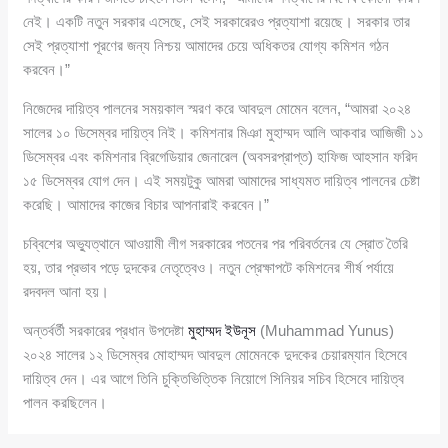
নেই। একটি নতুন সরকার এসেছে, সেই সরকারেরও প্রত্যাশা রয়েছে। সরকার তার
সেই প্রত্যাশা পূরণের জন্য নিশ্চয় আমাদের চেয়ে অধিকতর যোগ্য কমিশন গঠন
করবেন।”
নিজেদের দায়িত্ব পালনের সময়কাল স্মরণ করে আবদুল মোমেন বলেন, “আমরা ২০২৪
সালের ১০ ডিসেম্বর দায়িত্ব নিই। কমিশনার মিঞা মুহাম্মদ আলি আকবার আজিজী ১১
ডিসেম্বর এবং কমিশনার ব্রিগেডিয়ার জেনারেল (অবসরপ্রাপ্ত) হাফিজ আহসান ফরিদ
১৫ ডিসেম্বর যোগ দেন। এই সময়টুকু আমরা আমাদের সাধ্যমত দায়িত্ব পালনের চেষ্টা
করেছি। আমাদের কাজের বিচার আপনারাই করবেন।”
চব্বিশের অভ্যুত্থানে আওয়ামী লীগ সরকারের পতনের পর পরিবর্তনের যে স্রোত তৈরি
হয়, তার প্রভাব পড়ে দুদকের নেতৃত্বেও। নতুন প্রেক্ষাপটে কমিশনের শীর্ষ পর্যায়ে
রদবদল আনা হয়।
অন্তর্বর্তী সরকারের প্রধান উপদেষ্টা
মুহাম্মদ ইউনূস
(Muhammad Yunus)
২০২৪ সালের ১২ ডিসেম্বর মোহাম্মদ আবদুল মোমেনকে দুদকের চেয়ারম্যান হিসেবে
দায়িত্ব দেন। এর আগে তিনি চুক্তিভিত্তিক নিয়োগে সিনিয়র সচিব হিসেবে দায়িত্ব
পালন করছিলেন।
এর দুই দিন আগে, ১০ ডিসেম্বর অবসরপ্রাপ্ত জেলা জজ মিঞা মুহাম্মদ আলি আকবার