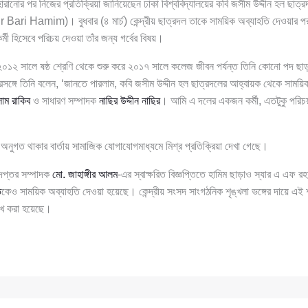
 হারানোর পর নিজের প্রতিক্রিয়া জানিয়েছেন ঢাকা বিশ্ববিদ্যালয়ের কবি জসীম উদ্দীন হল ছাত
ri Hamim)। বুধবার (৪ মার্চ) কেন্দ্রীয় ছাত্রদল তাকে সাময়িক অব্যাহতি দেওয়ার পর
মী হিসেবে পরিচয় দেওয়া তাঁর জন্য গর্বের বিষয়।
২০১২ সালে ষষ্ঠ শ্রেণি থেকে শুরু করে ২০১৭ সালে কলেজ জীবন পর্যন্ত তিনি কোনো পদ ছা
্রসঙ্গে তিনি বলেন, ‘জানতে পারলাম, কবি জসীম উদ্দীন হল ছাত্রদলের আহ্বায়ক থেকে সাময়িক 
াম রাকিব
ও সাধারণ সম্পাদক
নাছির উদ্দীন নাছির
। আমি এ দলের একজন কর্মী, এতটুকু পরিচয়ই
অনুগত থাকার বার্তায় সামাজিক যোগাযোগমাধ্যমে মিশ্র প্রতিক্রিয়া দেখা গেছে।
 দপ্তর সম্পাদক
মো. জাহাঙ্গীর আলম
-এর স্বাক্ষরিত বিজ্ঞপ্তিতে হামিম ছাড়াও স্যার এ এফ র
ি
কেও সাময়িক অব্যাহতি দেওয়া হয়েছে। কেন্দ্রীয় সংসদ সাংগঠনিক শৃঙ্খলা ভঙ্গের দায়ে এই শ
লেখ করা হয়েছে।