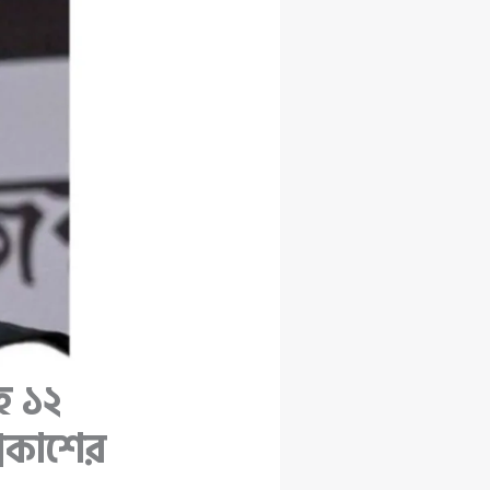
হ ১২
প্রকাশের