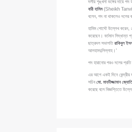
দলীয় শৃঙ্খলা ভঙ্গের দায়ে পদ
বারী হামিম
(Sheikh Tanvir Ba
বলেন, পদ না থাকলেও দলের কর্
হামিম পোস্টে উল্লেখ করেন, 
করেছেন। বর্তমান সিদ্ধান্ত প
ছাত্রদল সভাপতি
রাকিবুল ইসল
আলহামদুলিল্লাহ।’
পদ হারানোর পরও দলের প্রতি 
এর আগে একই দিনে কেন্দ্রীয়
সচিব
মো. মাহদীজ্জামান জ্যোত
করেছে বলে বিজ্ঞপ্তিতে উল্