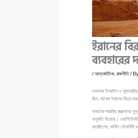
ইরানের বিরু
ব্যবহারের 
/
আন্তর্জাতিক
,
রাজনীতি
/ B
দখলদার ইসরাইল ও যুক্তরাষ্ট্র
ছিল, সাবেক ইরানের মিত্র ভা
ভারতের পররাষ্ট্র মন্ত্রণালয় যু
অনুমতি দিয়েছে। ওয়াশিংটনভিত
করেছিলেন, মার্কিন নৌবাহিনী ভ