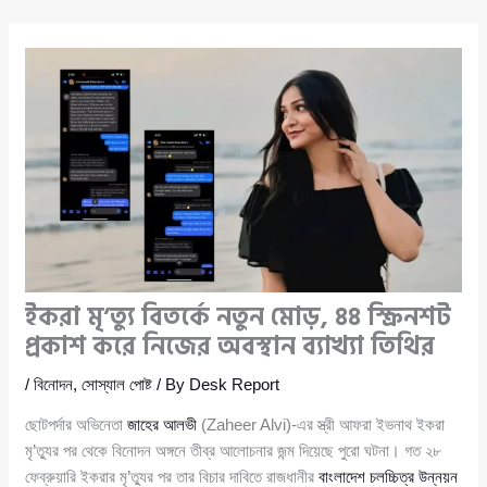
ইকরা মৃ’ত্যু বিতর্কে নতুন মোড়, ৪৪ স্ক্রিনশট
প্রকাশ করে নিজের অবস্থান ব্যাখ্যা তিথির
/
বিনোদন
,
সোস্যাল পোষ্ট
/ By
Desk Report
ছোটপর্দার অভিনেতা
জাহের আলভী
(Zaheer Alvi)-এর স্ত্রী আফরা ইভনাথ ইকরা
মৃ’ত্যুর পর থেকে বিনোদন অঙ্গনে তীব্র আলোচনার জন্ম দিয়েছে পুরো ঘটনা। গত ২৮
ফেব্রুয়ারি ইকরার মৃ’ত্যুর পর তার বিচার দাবিতে রাজধানীর
বাংলাদেশ চলচ্চিত্র উন্নয়ন