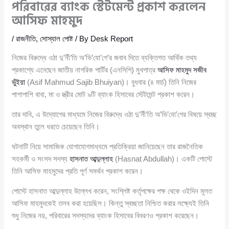
পরিবারের ব্যাংক স্টেটমেন্ট প্রকাশ করলেন
আসিফ মাহমুদ
/
রাজনীতি
,
সোস্যাল পোষ্ট
/ By
Desk Report
নিজের বিরুদ্ধে ওঠা দু’র্নী’তি অ’ভি’যো’গে’র জবাব দিতে ব্যক্তিগত আর্থিক তথ্য
প্রকাশ্যে এনেছেন জাতীয় নাগরিক পার্টির (এনসিপি) মুখপাত্র
আসিফ মাহমুদ সজীব
ভুঁইয়া
(Asif Mahmud Sajib Bhuiyan)। বুধবার (৪ মার্চ) তিনি নিজের
পাশাপাশি বাবা, মা ও স্ত্রীর মোট ৯টি ব্যাংক হিসাবের স্টেটমেন্ট প্রকাশ করেন।
তার দাবি, এ উদ্যোগের মাধ্যমে নিজের বিরুদ্ধে ওঠা দু’র্নী’তি অ’ভি’যো’গের বিষয়ে স্বচ্ছ
অবস্থান তুলে ধরতে চেয়েছেন তিনি।
ঘটনাটি নিয়ে সামাজিক যোগাযোগমাধ্যমে প্রতিক্রিয়া জানিয়েছেন তার রাজনৈতিক
সহকর্মী ও সংসদ সদস্য
হাসনাত আব্দুল্লাহ
(Hasnat Abdullah)। একটি পোস্টে
তিনি আসিফ মাহমুদের প্রতি পূর্ণ সমর্থন প্রকাশ করেন।
পোস্টে হাসনাত আব্দুল্লাহ উল্লেখ করেন, সংশ্লিষ্ট কর্তৃপক্ষের পক্ষ থেকে ওইদিন মূলত
আসিফ মাহমুদকেই তলব করা হয়েছিল। কিন্তু স্বচ্ছতা নিশ্চিত করার লক্ষ্যেই তিনি
শুধু নিজের নয়, পরিবারের সদস্যদের ব্যাংক হিসাবের বিবরণও প্রকাশ করেছেন।