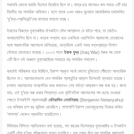
সরাসরি কোনো হুমকি হিসেবে বিবেচিত ছিল না। মাত্র ছয় মাসেরও কম সময়ে এটি তার
দ্বিতীয় বড় সামরিক অভিযান। ফলে তাকে এখন আরও দৃঢ়ভাবে আমেরিকার তথাকথিত
‘যু’\দ্ধ-প্রেসিডেন্ট’দের কাতারে বসানো হচ্ছে।
ইরানের বিরুদ্ধে যুক্তরাষ্ট্র–ইসরাইল যৌথ আগ্রাসন যে ঘটতে পারে, তা মোটেও
অপ্রত্যাশিত ছিল না। কয়েক সপ্তাহ ধরে একদিকে ওয়াশিংটন প্রকাশ্যে তেহরানের
সঙ্গে পারমাণবিক আলোচনা চালিয়েছে, অন্যদিকে একই সময় মধ্যপ্রাচ্যে বিশাল
নৌবহর মোতায়েন করেছে। ২০০৩ সালে
ইরাক যুদ্ধ
(Iraq War) শুরুর পর থেকে
এটি ছিল ওই অঞ্চলে যুক্তরাষ্ট্রের সবচেয়ে বড় সামরিক সমাবেশ।
ক্রমেই পরিষ্কার হয়ে উঠছিল, ট্রাম্প প্রকৃত অর্থে কোনো চুক্তিতে পৌঁছাতে আন্তরিক
ছিলেন না। আলোচনাগুলো যেন সামরিক প্রস্তুতির আড়াল হিসেবেই ব্যবহৃত হয়েছে।
চলমান আলোচনায় অগ্রগতির খবর থাকলেও শেষ পর্যন্ত আক্রমণ শুরু করা হয়। জানা
যায়, এই যু’\দ্ধ শুরু করার সিদ্ধান্ত এবং কূটনৈতিক আলোচনার পথ ছেড়ে দেওয়ার
পেছনে ইসরাইলি প্রধানমন্ত্রী
বেনিয়ামিন নেতানিয়াহু
(Benjamin Netanyahu)-
এর অবিরাম চাপ বড় ভূমিকা রেখেছিল। পাশাপাশি ট্রাম্প ভেনেজুয়েলায় নিজের কথিত
‘সাফল্য’ থেকেও প্রভাবিত হয়েছিলেন।
মিডিয়ার বিভিন্ন প্রতিবেদনে বলা হয়েছে, গত বছরের ডিসেম্বরে যুক্তরাষ্ট্র ও ইসরাইল
একটি যৌথ যু’\দ্ধ পরিকল্পনায় সম্মত হয়েছিল। যার লক্ষ্য ছিল শুধু সামরিক স্থাপনাই