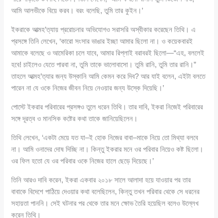
আমি আলভীকে বিয়ে করব। বরং বলেছি, তুমি তার কুইন।’
ইকরাকে আত্মহ’ত্যায় প্ররোচনার অভিযোগও সরাসরি অস্বীকার করেছেন তিথি। এ
প্রসঙ্গে তিনি লেখেন, ‘কারো সংসার ভাঙার ইচ্ছা আমার ছিলো না। ও কয়েকবারই
আমাকে বলেছে ও আমেরিকা চলে যাবে, আমার রিপ্লাই বরাবরই ছিলো—“এহ, বললেই
হবে! চাইলেও যেতে পারবা না, তুমি তাকে ভালোবাসো। তুমি রানি, তুমি তার রানি।”
তাহলে আত্মহ’ত্যার জন্য উস্কানি আমি কেমন করে দিব? আর যাই বলেন, এইটা বলতে
পারেন না যে ওকে নিজের জীবন নিয়ে নেওয়ার জন্য উস্কে দিয়েছি।’
পোস্টে ইকরার পরিবারের প্রসঙ্গও তুলে ধরেন তিথি। তার দাবি, ইকরা নিজেই পরিবারের
সঙ্গে দূরত্ব ও মানসিক কষ্টের কথা তাকে জানিয়েছিলেন।
তিথি লেখেন, ‘একটা মেয়ে যত যা–ই হোক নিজের বাবা–মাকে নিয়ে তো মিথ্যা বলবে
না। আমি ওনাদের দোষ দিচ্ছি না। কিন্তু ইকরার মনে ওর পরিবার নিয়েও কষ্ট ছিলো।
ওর ফিল হতো যে ওর পরিবার ওকে নিজের হালে ছেড়ে দিয়েছে।’
তিনি আরও দাবি করেন, ইকরা একবার ২০১৮ সালে আলাদা হয়ে যাওয়ার পর তার
বাবাকে বিদেশে পাঠিয়ে দেওয়ার কথা বলেছিলেন, কিন্তু তখন পরিবার থেকে সে ধরনের
সহায়তা পাননি। সেই ঘটনার পর থেকে তার মনে ক্ষোভ তৈরি হয়েছিল বলেও উল্লেখ
করেন তিথি।