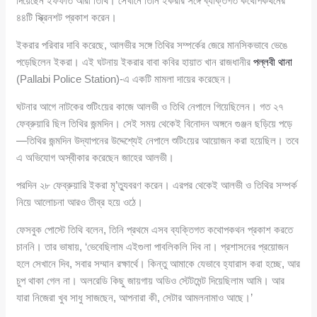
দিয়েছেন ইফফাত আরা তিথি। সেখানে তিনি ইকরার সঙ্গে ব্যক্তিগত কথোপকথনের
৪৪টি স্ক্রিনশট প্রকাশ করেন।
ইকরার পরিবার দাবি করেছে, আলভীর সঙ্গে তিথির সম্পর্কের জেরে মানসিকভাবে ভেঙে
পড়েছিলেন ইকরা। এই ঘটনায় ইকরার বাবা কবির হায়াত খান রাজধানীর
পল্লবী থানা
(Pallabi Police Station)-এ একটি মামলা দায়ের করেছেন।
ঘটনার আগে নাটকের শুটিংয়ের কাজে আলভী ও তিথি নেপালে গিয়েছিলেন। গত ২৭
ফেব্রুয়ারি ছিল তিথির জন্মদিন। সেই সময় থেকেই বিনোদন অঙ্গনে গুঞ্জন ছড়িয়ে পড়ে
—তিথির জন্মদিন উদ্‌যাপনের উদ্দেশ্যেই নেপালে শুটিংয়ের আয়োজন করা হয়েছিল। তবে
এ অভিযোগ অস্বীকার করেছেন জাহের আলভী।
পরদিন ২৮ ফেব্রুয়ারি ইকরা মৃ’ত্যুবরণ করেন। এরপর থেকেই আলভী ও তিথির সম্পর্ক
নিয়ে আলোচনা আরও তীব্র হয়ে ওঠে।
ফেসবুক পোস্টে তিথি বলেন, তিনি প্রথমে এসব ব্যক্তিগত কথোপকথন প্রকাশ করতে
চাননি। তার ভাষায়, ‘ভেবেছিলাম এইগুলা পাবলিকলি দিব না। প্রশাসনের প্রয়োজন
হলে সেখানে দিব, সবার সম্মান রক্ষার্থে। কিন্তু আমাকে যেভাবে হ্যারাস করা হচ্ছে, আর
চুপ থাকা গেল না। অলরেডি কিছু জায়গায় অডিও স্টেটমেন্ট দিয়েছিলাম আমি। আর
যারা নিজেরা খুব সাধু সাজছেন, আপনারা কী, সেটার আমলনামাও আছে।’