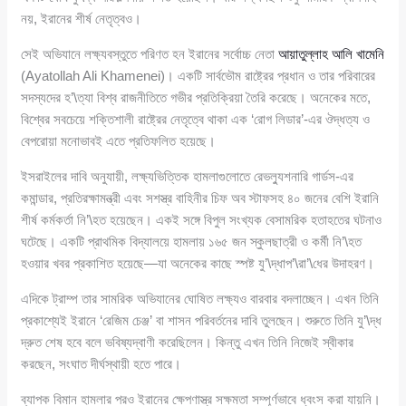
নয়, ইরানের শীর্ষ নেতৃত্বও।
সেই অভিযানে লক্ষ্যবস্তুতে পরিণত হন ইরানের সর্বোচ্চ নেতা
আয়াতুল্লাহ আলি খামেনি
(Ayatollah Ali Khamenei)। একটি সার্বভৌম রাষ্ট্রের প্রধান ও তার পরিবারের
সদস্যদের হ’\ত্যা বিশ্ব রাজনীতিতে গভীর প্রতিক্রিয়া তৈরি করেছে। অনেকের মতে,
বিশ্বের সবচেয়ে শক্তিশালী রাষ্ট্রের নেতৃত্বে থাকা এক ‘রোগ লিডার’-এর ঔদ্ধত্য ও
বেপরোয়া মনোভাবই এতে প্রতিফলিত হয়েছে।
ইসরাইলের দাবি অনুযায়ী, লক্ষ্যভিত্তিক হামলাগুলোতে রেভল্যুশনারি গার্ডস-এর
কমান্ডার, প্রতিরক্ষামন্ত্রী এবং সশস্ত্র বাহিনীর চিফ অব স্টাফসহ ৪০ জনের বেশি ইরানি
শীর্ষ কর্মকর্তা নি’\হত হয়েছেন। একই সঙ্গে বিপুল সংখ্যক বেসামরিক হতাহতের ঘটনাও
ঘটেছে। একটি প্রাথমিক বিদ্যালয়ে হামলায় ১৬৫ জন স্কুলছাত্রী ও কর্মী নি’\হত
হওয়ার খবর প্রকাশিত হয়েছে—যা অনেকের কাছে স্পষ্ট যু’\দ্ধাপ’\রা’\ধের উদাহরণ।
এদিকে ট্রাম্প তার সামরিক অভিযানের ঘোষিত লক্ষ্যও বারবার বদলাচ্ছেন। এখন তিনি
প্রকাশ্যেই ইরানে ‘রেজিম চেঞ্জ’ বা শাসন পরিবর্তনের দাবি তুলছেন। শুরুতে তিনি যু’\দ্ধ
দ্রুত শেষ হবে বলে ভবিষ্যদ্বাণী করেছিলেন। কিন্তু এখন তিনি নিজেই স্বীকার
করছেন, সংঘাত দীর্ঘস্থায়ী হতে পারে।
ব্যাপক বিমান হামলার পরও ইরানের ক্ষেপণাস্ত্র সক্ষমতা সম্পূর্ণভাবে ধ্বংস করা যায়নি।