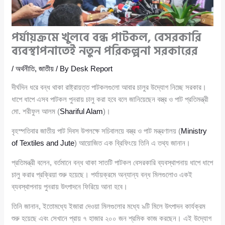
পর্যায়ক্রমে খুলবে বন্ধ পাটকল, বেসরকারি
ব্যবস্থাপনাতেই নতুন পরিকল্পনা সরকারের
/
অর্থনীতি
,
জাতীয়
/ By
Desk Report
দীর্ঘদিন ধরে বন্ধ থাকা রাষ্ট্রায়ত্ত পাটকলগুলো আবার চালুর উদ্যোগ নিচ্ছে সরকার।
ধাপে ধাপে এসব পাটকল পুনরায় চালু করা হবে বলে জানিয়েছেন বস্ত্র ও পাট প্রতিমন্ত্রী
মো. শরীফুল আলম (
Shariful Alam
)।
বৃহস্পতিবার জাতীয় পাট দিবস উপলক্ষে সচিবালয়ে বস্ত্র ও পাট মন্ত্রণালয় (
Ministry
of Textiles and Jute
) আয়োজিত এক ব্রিফিংয়ে তিনি এ তথ্য জানান।
প্রতিমন্ত্রী বলেন, বর্তমানে বন্ধ থাকা সাতটি পাটকল বেসরকারি ব্যবস্থাপনায় ধাপে ধাপে
চালু করার প্রক্রিয়া শুরু হয়েছে। পর্যায়ক্রমে অন্যান্য বন্ধ মিলগুলোও একই
ব্যবস্থাপনায় পুনরায় উৎপাদনে ফিরিয়ে আনা হবে।
তিনি জানান, ইতোমধ্যে ইজারা দেওয়া মিলগুলোর মধ্যে ৯টি মিলে উৎপাদন কার্যক্রম
শুরু হয়েছে এবং সেখানে প্রায় ৭ হাজার ২০০ জন শ্রমিক কাজ করছেন। এই উদ্যোগ