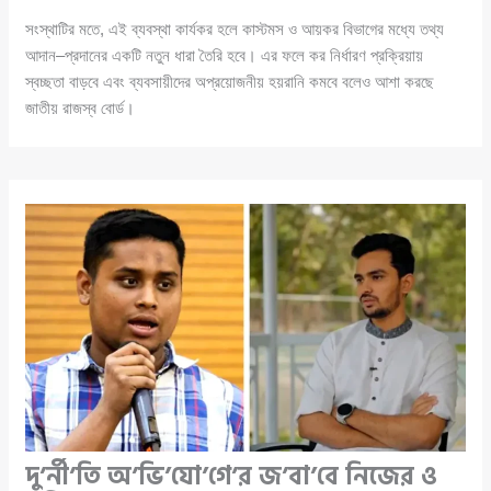
সংস্থাটির মতে, এই ব্যবস্থা কার্যকর হলে কাস্টমস ও আয়কর বিভাগের মধ্যে তথ্য
আদান–প্রদানের একটি নতুন ধারা তৈরি হবে। এর ফলে কর নির্ধারণ প্রক্রিয়ায়
স্বচ্ছতা বাড়বে এবং ব্যবসায়ীদের অপ্রয়োজনীয় হয়রানি কমবে বলেও আশা করছে
জাতীয় রাজস্ব বোর্ড।
দু’র্নী’তি অ’ভি’যো’গে’র জ’বা’বে নিজের ও