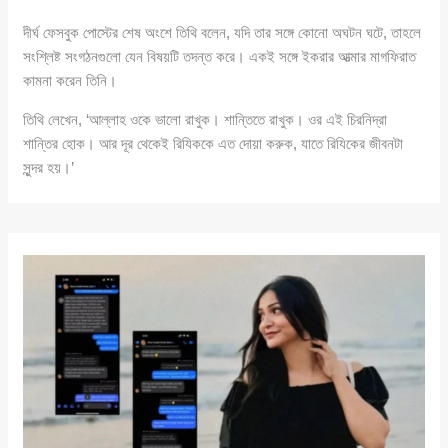
দীর্ঘ ফেসবুক পোস্টের শেষ অংশে তিথি বলেন, যদি তার সঙ্গে কোনো অঘটন ঘটে, তাহলে
সংশ্লিষ্ট সংগঠনগুলো যেন বিষয়টি তদন্ত করে। একই সঙ্গে ইকরার আত্মার মাগফিরাত
কামনা করেন তিনি।
তিথি লেখেন, ‘আল্লাহ ওকে ভালো রাখুক। শান্তিতে রাখুক। ওর এই চিরনিদ্রা
শান্তির হোক। আর দূর থেকেই রিযিককে এত দোয়া করুক, যাতে রিযিকের জীবনটা
সুন্দর হয়।’