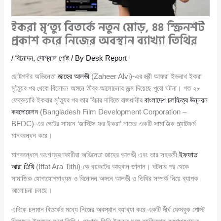
ইকরা মৃ’ত্যু বিতর্কে নতুন মোড়, ৪৪ স্ক্রিনশট
প্রকাশ করে নিজের অবস্থান ব্যাখ্যা তিথির
/
বিনোদন
,
সোস্যাল পোষ্ট
/ By
Desk Report
ছোটপর্দার অভিনেতা
জাহের আলভী
(Zaheer Alvi)-এর স্ত্রী আফরা ইভনাথ ইকরা
মৃ’ত্যুর পর থেকে বিনোদন অঙ্গনে তীব্র আলোচনার জন্ম দিয়েছে পুরো ঘটনা। গত ২৮
ফেব্রুয়ারি ইকরার মৃ’ত্যুর পর তার বিচার দাবিতে রাজধানীর
বাংলাদেশ চলচ্চিত্র উন্নয়ন
করপোরেশন
(Bangladesh Film Development Corporation –
BFDC)-এর গেটের সামনে ‘জাস্টিস ফর ইকরা’ নামের একটি সামাজিক প্ল্যাটফর্ম
মানববন্ধন করে।
মানববন্ধনে অংশগ্রহণকারীরা অভিনেতা জাহের আলভী এবং তার সহকর্মী
ইফফাত
আরা তিথি
(Iffat Ara Tithi)-কে বয়কটের আহ্বান জানান। ঘটনার পর থেকে
সামাজিক যোগাযোগমাধ্যম ও বিনোদন অঙ্গনে আলভী ও তিথির সম্পর্ক নিয়ে ব্যাপক
আলোচনা চলছে।
এদিকে চলমান বিতর্কের মধ্যে নিজের অবস্থান ব্যাখ্যা করে একটি দীর্ঘ ফেসবুক পোস্ট