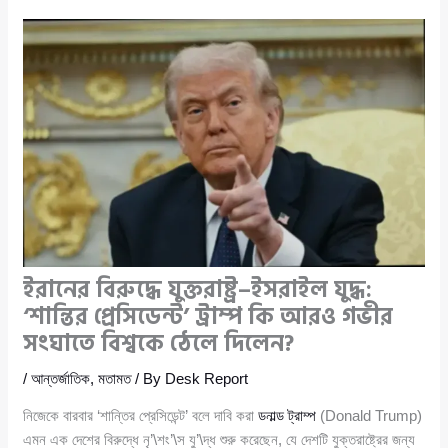
ইরানের বিরুদ্ধে যুক্তরাষ্ট্র–ইসরাইল যুদ্ধ:
‘শান্তির প্রেসিডেন্ট’ ট্রাম্প কি আরও গভীর
সংঘাতে বিশ্বকে ঠেলে দিলেন?
/
আন্তর্জাতিক
,
মতামত
/ By
Desk Report
নিজেকে বারবার ‘শান্তির প্রেসিডেন্ট’ বলে দাবি করা
ডনাল্ড ট্রাম্প
(Donald Trump)
এমন এক দেশের বিরুদ্ধে নৃ’\শং’\স যু’\দ্ধ শুরু করেছেন, যে দেশটি যুক্তরাষ্ট্রের জন্য