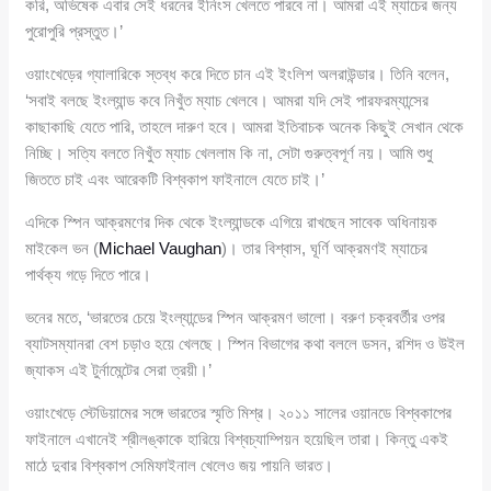
করি, অভিষেক এবার সেই ধরনের ইনিংস খেলতে পারবে না। আমরা এই ম্যাচের জন্য
পুরোপুরি প্রস্তুত।’
ওয়াংখেড়ের গ্যালারিকে স্তব্ধ করে দিতে চান এই ইংলিশ অলরাউন্ডার। তিনি বলেন,
‘সবাই বলছে ইংল্যান্ড কবে নিখুঁত ম্যাচ খেলবে। আমরা যদি সেই পারফরম্যান্সের
কাছাকাছি যেতে পারি, তাহলে দারুণ হবে। আমরা ইতিবাচক অনেক কিছুই সেখান থেকে
নিচ্ছি। সত্যি বলতে নিখুঁত ম্যাচ খেললাম কি না, সেটা গুরুত্বপূর্ণ নয়। আমি শুধু
জিততে চাই এবং আরেকটি বিশ্বকাপ ফাইনালে যেতে চাই।’
এদিকে স্পিন আক্রমণের দিক থেকে ইংল্যান্ডকে এগিয়ে রাখছেন সাবেক অধিনায়ক
মাইকেল ভন (
Michael Vaughan
)। তার বিশ্বাস, ঘূর্ণি আক্রমণই ম্যাচের
পার্থক্য গড়ে দিতে পারে।
ভনের মতে, ‘ভারতের চেয়ে ইংল্যান্ডের স্পিন আক্রমণ ভালো। বরুণ চক্রবর্তীর ওপর
ব্যাটসম্যানরা বেশ চড়াও হয়ে খেলছে। স্পিন বিভাগের কথা বললে ডসন, রশিদ ও উইল
জ্যাকস এই টুর্নামেন্টের সেরা ত্রয়ী।’
ওয়াংখেড়ে স্টেডিয়ামের সঙ্গে ভারতের স্মৃতি মিশ্র। ২০১১ সালের ওয়ানডে বিশ্বকাপের
ফাইনালে এখানেই শ্রীলঙ্কাকে হারিয়ে বিশ্বচ্যাম্পিয়ন হয়েছিল তারা। কিন্তু একই
মাঠে দুবার বিশ্বকাপ সেমিফাইনাল খেলেও জয় পায়নি ভারত।