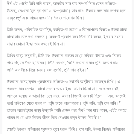
দীর্ঘ ওই পোস্টে তিথি দাবি করেন, আলভীর সঙ্গে তার সম্পর্ক নিয়ে যেসব অভিযোগ
উঠেছে, সেগুলো ‘ভুল ব্যাখ্যা’ ও ‘অপপ্রচার’। তার দাবি, ইকরার সঙ্গে তার সম্পর্ক ছিল
বন্ধুত্বপূর্ণ এবং তাদের মধ্যে নিয়মিত যোগাযোগও ছিল।
তিনি বলেন, পারিবারিক অশান্তি, ব্যক্তিগত হতাশা ও ডিপ্রেশনের বিষয়েও ইকরা মাঝে
মাঝে তার সঙ্গে কথা বলতেন। স্ক্রিনশট প্রকাশ করে তিথি দাবি করেন, ইকরার সংসার
ভাঙার কোনো ইচ্ছা তার কখনোই ছিল না।
তিথির ভাষ্য অনুযায়ী, তিনি বরং ইকরাকে কাজের মধ্যে সক্রিয় থাকতে এবং নিজের
পায়ে দাঁড়াতে উৎসাহ দিতেন। তিনি লেখেন, ‘আমি কখনো বলিনি তুমি ডিভোর্স দাও,
আমি আলভীকে বিয়ে করব। বরং বলেছি, তুমি তার কুইন।’
ইকরাকে আত্মহ’ত্যায় প্ররোচনার অভিযোগও সরাসরি অস্বীকার করেছেন তিথি। এ
প্রসঙ্গে তিনি লেখেন, ‘কারো সংসার ভাঙার ইচ্ছা আমার ছিলো না। ও কয়েকবারই
আমাকে বলেছে ও আমেরিকা চলে যাবে, আমার রিপ্লাই বরাবরই ছিলো—“এহ, বললেই
হবে! চাইলেও যেতে পারবা না, তুমি তাকে ভালোবাসো। তুমি রানি, তুমি তার রানি।”
তাহলে আত্মহ’ত্যার জন্য উস্কানি আমি কেমন করে দিব? আর যাই বলেন, এইটা বলতে
পারেন না যে ওকে নিজের জীবন নিয়ে নেওয়ার জন্য উস্কে দিয়েছি।’
পোস্টে ইকরার পরিবারের প্রসঙ্গও তুলে ধরেন তিথি। তার দাবি, ইকরা নিজেই পরিবারের