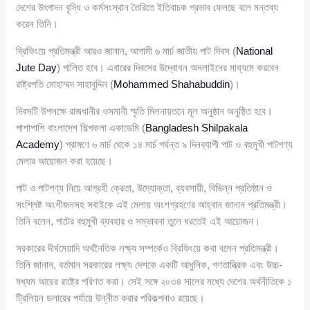
দেশের উৎপাদন বৃদ্ধি ও কর্মসংস্থান তৈরিতে ইতিবাচক প্রভাব ফেলছে বলে মন্তব্য
করেন তিনি।
ব্রিফিংয়ে প্রতিমন্ত্রী আরও জানান, আগামী ৬ মার্চ জাতীয় পাট দিবস (
National
Jute Day
) পালিত হবে। এবারের দিবসের উদ্বোধন অনলাইনের মাধ্যমে করবেন
রাষ্ট্রপতি মোহাম্মদ সাহাবুদ্দিন (
Mohammed Shahabuddin
)।
দিবসটি উপলক্ষে রাজধানীর ওসমানী স্মৃতি মিলনায়তনে মূল অনুষ্ঠান অনুষ্ঠিত হবে।
পাশাপাশি বাংলাদেশ শিল্পকলা একাডেমি (
Bangladesh Shilpakala
Academy
) প্রাঙ্গণে ৬ মার্চ থেকে ১৪ মার্চ পর্যন্ত ৯ দিনব্যাপী পাট ও বহুমুখী পাটপণ্য
মেলার আয়োজন করা হয়েছে।
পাট ও পাটপণ্য নিয়ে আগ্রহী ক্রেতা, উদ্যোক্তা, ব্যবসায়ী, বিভিন্ন প্রতিষ্ঠান ও
সংশ্লিষ্ট অংশীজনসহ সবাইকে এই মেলায় অংশগ্রহণের আহ্বান জানান প্রতিমন্ত্রী।
তিনি বলেন, পাটের বহুমুখী ব্যবহার ও সম্ভাবনা তুলে ধরতেই এই আয়োজন।
সরকারের দীর্ঘমেয়াদি অর্থনৈতিক লক্ষ্য সম্পর্কেও ব্রিফিংয়ে কথা বলেন প্রতিমন্ত্রী।
তিনি জানান, বর্তমান সরকারের লক্ষ্য দেশকে একটি আধুনিক, গণতান্ত্রিক এবং উচ্চ-
মধ্যম আয়ের রাষ্ট্রে পরিণত করা। সেই সঙ্গে ২০৩৪ সালের মধ্যে দেশের অর্থনীতিকে ১
ট্রিলিয়ন ডলারের পর্যায়ে উন্নীত করার পরিকল্পনাও রয়েছে।