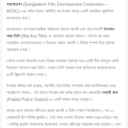
করপোরেশন
(Bangladesh Film Development Corporation –
BFDC)-এর গেটের সামনে ‘জাস্টিস ফর ইকরা’ নামের একটি সামাজিক প্ল্যাটফর্ম
মানববন্ধন করে।
মানববন্ধনে অংশগ্রহণকারীরা অভিনেতা জাহের আলভী এবং তার সহকর্মী
ইফফাত
আরা তিথি
(Iffat Ara Tithi)-কে বয়কটের আহ্বান জানান। ঘটনার পর থেকে
সামাজিক যোগাযোগমাধ্যম ও বিনোদন অঙ্গনে আলভী ও তিথির সম্পর্ক নিয়ে ব্যাপক
আলোচনা চলছে।
এদিকে চলমান বিতর্কের মধ্যে নিজের অবস্থান ব্যাখ্যা করে একটি দীর্ঘ ফেসবুক পোস্ট
দিয়েছেন ইফফাত আরা তিথি। সেখানে তিনি ইকরার সঙ্গে ব্যক্তিগত কথোপকথনের
৪৪টি স্ক্রিনশট প্রকাশ করেন।
ইকরার পরিবার দাবি করেছে, আলভীর সঙ্গে তিথির সম্পর্কের জেরে মানসিকভাবে ভেঙে
পড়েছিলেন ইকরা। এই ঘটনায় ইকরার বাবা কবির হায়াত খান রাজধানীর
পল্লবী থানা
(Pallabi Police Station)-এ একটি মামলা দায়ের করেছেন।
ঘটনার আগে নাটকের শুটিংয়ের কাজে আলভী ও তিথি নেপালে গিয়েছিলেন। গত ২৭
ফেব্রুয়ারি ছিল তিথির জন্মদিন। সেই সময় থেকেই বিনোদন অঙ্গনে গুঞ্জন ছড়িয়ে পড়ে
—তিথির জন্মদিন উদ্‌যাপনের উদ্দেশ্যেই নেপালে শুটিংয়ের আয়োজন করা হয়েছিল। তবে