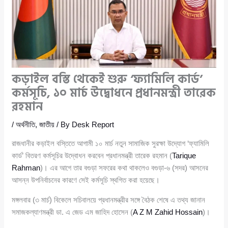
কড়াইল বস্তি থেকেই শুরু ‘ফ্যামিলি কার্ড’
কর্মসূচি, ১০ মার্চ উদ্বোধনে প্রধানমন্ত্রী তারেক
রহমান
/
অর্থনীতি
,
জাতীয়
/ By
Desk Report
রাজধানীর কড়াইল বস্তিতে আগামী ১০ মার্চ নতুন সামাজিক সুরক্ষা উদ্যোগ ‘ফ্যামিলি
কার্ড’ বিতরণ কর্মসূচির উদ্বোধন করবেন প্রধানমন্ত্রী তারেক রহমান (
Tarique
Rahman
)। এর আগে তার বগুড়া সফরের কথা থাকলেও বগুড়া-৬ (সদর) আসনের
আসন্ন উপনির্বাচনের কারণে সেই কর্মসূচি স্থগিত করা হয়েছে।
মঙ্গলবার (৩ মার্চ) বিকেলে সচিবালয়ে প্রধানমন্ত্রীর সঙ্গে বৈঠক শেষে এ তথ্য জানান
সমাজকল্যাণমন্ত্রী ডা. এ জেড এম জাহিদ হোসেন (
A Z M Zahid Hossain
)।