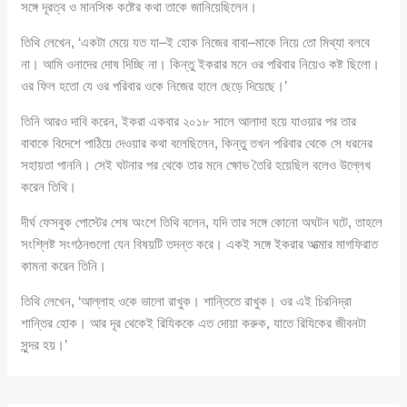
সঙ্গে দূরত্ব ও মানসিক কষ্টের কথা তাকে জানিয়েছিলেন।
তিথি লেখেন, ‘একটা মেয়ে যত যা–ই হোক নিজের বাবা–মাকে নিয়ে তো মিথ্যা বলবে
না। আমি ওনাদের দোষ দিচ্ছি না। কিন্তু ইকরার মনে ওর পরিবার নিয়েও কষ্ট ছিলো।
ওর ফিল হতো যে ওর পরিবার ওকে নিজের হালে ছেড়ে দিয়েছে।’
তিনি আরও দাবি করেন, ইকরা একবার ২০১৮ সালে আলাদা হয়ে যাওয়ার পর তার
বাবাকে বিদেশে পাঠিয়ে দেওয়ার কথা বলেছিলেন, কিন্তু তখন পরিবার থেকে সে ধরনের
সহায়তা পাননি। সেই ঘটনার পর থেকে তার মনে ক্ষোভ তৈরি হয়েছিল বলেও উল্লেখ
করেন তিথি।
দীর্ঘ ফেসবুক পোস্টের শেষ অংশে তিথি বলেন, যদি তার সঙ্গে কোনো অঘটন ঘটে, তাহলে
সংশ্লিষ্ট সংগঠনগুলো যেন বিষয়টি তদন্ত করে। একই সঙ্গে ইকরার আত্মার মাগফিরাত
কামনা করেন তিনি।
তিথি লেখেন, ‘আল্লাহ ওকে ভালো রাখুক। শান্তিতে রাখুক। ওর এই চিরনিদ্রা
শান্তির হোক। আর দূর থেকেই রিযিককে এত দোয়া করুক, যাতে রিযিকের জীবনটা
সুন্দর হয়।’