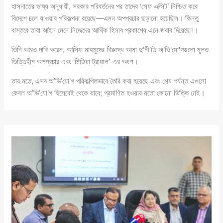
হাসনাতের ভাষ্য অনুযায়ী, সরকার পরিবর্তনের পর তাদের ‘সেফ এক্সিট’ নিশ্চিত করে
বিদেশে চলে যাওয়ার পরিকল্পনা রয়েছে—এমন অপপ্রচার ছড়ানো হয়েছিল। কিন্তু
বাস্তবে তারা আইন মেনে নিজেদের আর্থিক হিসাব প্রকাশ্যে এনে জবাব দিয়েছেন।
তিনি আরও দাবি করেন, আসিফ মাহমুদের বিরুদ্ধে আনা দু’র্নী’তি অ’ভি’যো’গগুলো মূলত
ভিত্তিহীন অপপ্রচার এবং ‘মিডিয়া ট্রায়াল’-এর অংশ।
তার মতে, এসব অ’ভি’যো’গ পরিকল্পিতভাবে তৈরি করা হয়েছে এবং শেষ পর্যন্ত এগুলো
কেবল অ’ভি’যো’গ হিসেবেই থেকে যাবে; প্রমাণিত হওয়ার মতো কোনো ভিত্তি নেই।