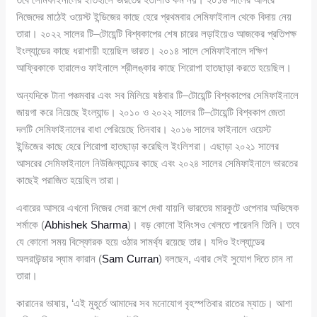
নিজেদের মাঠেই ওয়েস্ট ইন্ডিজের কাছে হেরে প্রথমবার সেমিফাইনাল থেকে বিদায় নেয়
তারা। ২০২২ সালের টি–টোয়েন্টি বিশ্বকাপের শেষ চারের লড়াইয়েও আজকের প্রতিপক্ষ
ইংল্যান্ডের কাছে ধরাশায়ী হয়েছিল ভারত। ২০১৪ সালে সেমিফাইনালে দক্ষিণ
আফ্রিকাকে হারালেও ফাইনালে শ্রীলঙ্কার কাছে শিরোপা হাতছাড়া করতে হয়েছিল।
অন্যদিকে টানা পঞ্চমবার এবং সব মিলিয়ে ষষ্ঠবার টি–টোয়েন্টি বিশ্বকাপের সেমিফাইনালে
জায়গা করে নিয়েছে ইংল্যান্ড। ২০১০ ও ২০২২ সালের টি–টোয়েন্টি বিশ্বকাপ জেতা
দলটি সেমিফাইনালের বাধা পেরিয়েছে তিনবার। ২০১৬ সালের ফাইনালে ওয়েস্ট
ইন্ডিজের কাছে হেরে শিরোপা হাতছাড়া করেছিল ইংলিশরা। এছাড়া ২০২১ সালের
আসরের সেমিফাইনালে নিউজিল্যান্ডের কাছে এবং ২০২৪ সালের সেমিফাইনালে ভারতের
কাছেই পরাজিত হয়েছিল তারা।
এবারের আসরে এখনো নিজের সেরা রূপে দেখা যায়নি ভারতের মারকুটে ওপেনার অভিষেক
শর্মাকে (
Abhishek Sharma
)। বড় কোনো ইনিংসও খেলতে পারেননি তিনি। তবে
যে কোনো সময় বিস্ফোরক হয়ে ওঠার সামর্থ্য রয়েছে তার। যদিও ইংল্যান্ডের
অলরাউন্ডার স্যাম কারান (
Sam Curran
) বলছেন, এবার সেই সুযোগ দিতে চান না
তারা।
কারানের ভাষায়, ‘এই মুহূর্তে আমাদের সব মনোযোগ বৃহস্পতিবার রাতের ম্যাচে। আশা