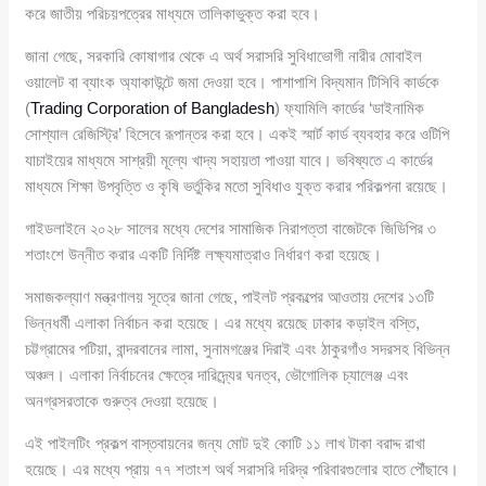
করে জাতীয় পরিচয়পত্রের মাধ্যমে তালিকাভুক্ত করা হবে।
জানা গেছে, সরকারি কোষাগার থেকে এ অর্থ সরাসরি সুবিধাভোগী নারীর মোবাইল
ওয়ালেট বা ব্যাংক অ্যাকাউন্টে জমা দেওয়া হবে। পাশাপাশি বিদ্যমান টিসিবি কার্ডকে
(
Trading Corporation of Bangladesh
) ফ্যামিলি কার্ডের ‘ডাইনামিক
সোশ্যাল রেজিস্ট্রি’ হিসেবে রূপান্তর করা হবে। একই স্মার্ট কার্ড ব্যবহার করে ওটিপি
যাচাইয়ের মাধ্যমে সাশ্রয়ী মূল্যে খাদ্য সহায়তা পাওয়া যাবে। ভবিষ্যতে এ কার্ডের
মাধ্যমে শিক্ষা উপবৃত্তি ও কৃষি ভর্তুকির মতো সুবিধাও যুক্ত করার পরিকল্পনা রয়েছে।
গাইডলাইনে ২০২৮ সালের মধ্যে দেশের সামাজিক নিরাপত্তা বাজেটকে জিডিপির ৩
শতাংশে উন্নীত করার একটি নির্দিষ্ট লক্ষ্যমাত্রাও নির্ধারণ করা হয়েছে।
সমাজকল্যাণ মন্ত্রণালয় সূত্রে জানা গেছে, পাইলট প্রকল্পের আওতায় দেশের ১৩টি
ভিন্নধর্মী এলাকা নির্বাচন করা হয়েছে। এর মধ্যে রয়েছে ঢাকার কড়াইল বস্তি,
চট্টগ্রামের পটিয়া, বান্দরবানের লামা, সুনামগঞ্জের দিরাই এবং ঠাকুরগাঁও সদরসহ বিভিন্ন
অঞ্চল। এলাকা নির্বাচনের ক্ষেত্রে দারিদ্র্যের ঘনত্ব, ভৌগোলিক চ্যালেঞ্জ এবং
অনগ্রসরতাকে গুরুত্ব দেওয়া হয়েছে।
এই পাইলটিং প্রকল্প বাস্তবায়নের জন্য মোট দুই কোটি ১১ লাখ টাকা বরাদ্দ রাখা
হয়েছে। এর মধ্যে প্রায় ৭৭ শতাংশ অর্থ সরাসরি দরিদ্র পরিবারগুলোর হাতে পৌঁছাবে।