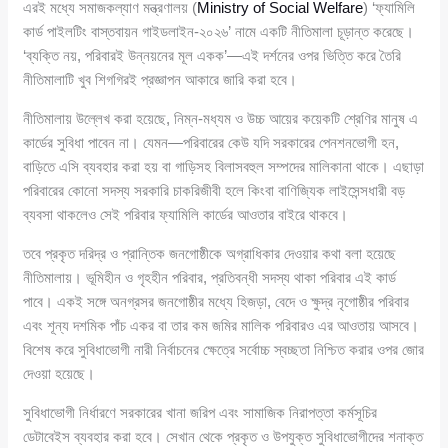
এরই মধ্যে সমাজকল্যাণ মন্ত্রণালয় (
Ministry of Social Welfare
) ‘ফ্যামিলি
কার্ড পাইলটিং বাস্তবায়ন গাইডলাইন-২০২৬’ নামে একটি নীতিমালা চূড়ান্ত করেছে।
‘ব্যক্তি নয়, পরিবারই উন্নয়নের মূল একক’—এই দর্শনের ওপর ভিত্তি করে তৈরি
নীতিমালাটি খুব শিগগিরই প্রজ্ঞাপন আকারে জারি করা হবে।
নীতিমালায় উল্লেখ করা হয়েছে, নিম্ন-মধ্যম ও উচ্চ আয়ের কয়েকটি শ্রেণির মানুষ এ
কার্ডের সুবিধা পাবেন না। যেমন—পরিবারের কেউ যদি সরকারের পেনশনভোগী হন,
বাড়িতে এসি ব্যবহার করা হয় বা গাড়িসহ বিলাসবহুল সম্পদের মালিকানা থাকে। এছাড়া
পরিবারের কোনো সদস্য সরকারি চাকরিজীবী হলে কিংবা বাণিজ্যিক লাইসেন্সধারী বড়
ব্যবসা থাকলেও সেই পরিবার ফ্যামিলি কার্ডের আওতার বাইরে থাকবে।
তবে প্রকৃত দরিদ্র ও প্রান্তিক জনগোষ্ঠীকে অগ্রাধিকার দেওয়ার কথা বলা হয়েছে
নীতিমালায়। ভূমিহীন ও গৃহহীন পরিবার, প্রতিবন্ধী সদস্য থাকা পরিবার এই কার্ড
পাবে। একই সঙ্গে অনগ্রসর জনগোষ্ঠীর মধ্যে হিজড়া, বেদে ও ক্ষুদ্র নৃগোষ্ঠীর পরিবার
এবং শূন্য দশমিক পাঁচ একর বা তার কম জমির মালিক পরিবারও এর আওতায় আসবে।
বিশেষ করে সুবিধাভোগী নারী নির্বাচনের ক্ষেত্রে সর্বোচ্চ স্বচ্ছতা নিশ্চিত করার ওপর জোর
দেওয়া হয়েছে।
সুবিধাভোগী নির্ধারণে সরকারের খানা জরিপ এবং সামাজিক নিরাপত্তা কর্মসূচির
ডেটাবেইস ব্যবহার করা হবে। সেখান থেকে প্রকৃত ও উপযুক্ত সুবিধাভোগীদের শনাক্ত