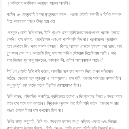
এ অভিযোগ অস্বীকার করেছেন জাহের আলভী।
পরদিন ২৮ ফেব্রুয়ারি ইকরা মৃ’ত্যুবরণ করেন। এরপর থেকেই আলভী ও তিথির সম্পর্ক
নিয়ে আলোচনা আরও তীব্র হয়ে ওঠে।
ফেসবুক পোস্টে তিথি বলেন, তিনি প্রথমে এসব ব্যক্তিগত কথোপকথন প্রকাশ করতে
চাননি। তার ভাষায়, ‘ভেবেছিলাম এইগুলা পাবলিকলি দিব না। প্রশাসনের প্রয়োজন
হলে সেখানে দিব, সবার সম্মান রক্ষার্থে। কিন্তু আমাকে যেভাবে হ্যারাস করা হচ্ছে, আর
চুপ থাকা গেল না। অলরেডি কিছু জায়গায় অডিও স্টেটমেন্ট দিয়েছিলাম আমি। আর
যারা নিজেরা খুব সাধু সাজছেন, আপনারা কী, সেটার আমলনামাও আছে।’
দীর্ঘ ওই পোস্টে তিথি দাবি করেন, আলভীর সঙ্গে তার সম্পর্ক নিয়ে যেসব অভিযোগ
উঠেছে, সেগুলো ‘ভুল ব্যাখ্যা’ ও ‘অপপ্রচার’। তার দাবি, ইকরার সঙ্গে তার সম্পর্ক ছিল
বন্ধুত্বপূর্ণ এবং তাদের মধ্যে নিয়মিত যোগাযোগও ছিল।
তিনি বলেন, পারিবারিক অশান্তি, ব্যক্তিগত হতাশা ও ডিপ্রেশনের বিষয়েও ইকরা মাঝে
মাঝে তার সঙ্গে কথা বলতেন। স্ক্রিনশট প্রকাশ করে তিথি দাবি করেন, ইকরার সংসার
ভাঙার কোনো ইচ্ছা তার কখনোই ছিল না।
তিথির ভাষ্য অনুযায়ী, তিনি বরং ইকরাকে কাজের মধ্যে সক্রিয় থাকতে এবং নিজের
পায়ে দাঁড়াতে উৎসাহ দিতেন। তিনি লেখেন, ‘আমি কখনো বলিনি তুমি ডিভোর্স দাও,