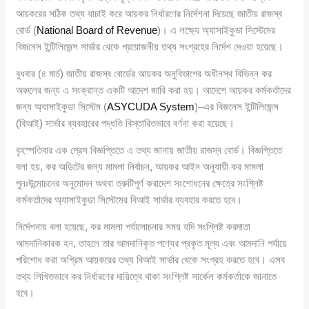
আয়করের সঠিক তথ্য যাচাই করে আয়কর নির্ধারণের নির্দেশনা দিয়েছে জাতীয় রাজস্ব
বোর্ড (
National Board of Revenue
)। এ লক্ষ্যে অ্যাসাইকুডা সিস্টেমের
বিজনেস ইন্টিলিজেন্স সার্ভার থেকে প্রয়োজনীয় তথ্য সংগ্রহের নির্দেশ দেওয়া হয়েছে।
বুধবার (৪ মার্চ) জাতীয় রাজস্ব বোর্ডের আয়কর অনুবিভাগের অধীনস্থ বিভিন্ন কর
অঞ্চলের জন্য এ সংক্রান্ত একটি আদেশ জারি করা হয়। আদেশে আয়কর কর্মকর্তাদের
জন্য অ্যাসাইকুডা সিস্টেম (
ASYCUDA System
)–এর বিজনেস ইন্টিলিজেন্স
(বিআই) সার্ভার ব্যবহারের পদ্ধতি বিস্তারিতভাবে বর্ণনা করা হয়েছে।
বৃহস্পতিবার এক প্রেস বিজ্ঞপ্তিতে এ তথ্য জানায় জাতীয় রাজস্ব বোর্ড। বিজ্ঞপ্তিতে
বলা হয়, কর অডিটের জন্য মামলা নির্বাচন, আয়কর আইন অনুযায়ী কর মামলা
পুনঃউন্মোচনের অনুমোদন অথবা ত্রুটিপূর্ণ করাদেশ সংশোধনের ক্ষেত্রে সংশ্লিষ্ট
কর্মকর্তাদের অ্যাসাইকুডা সিস্টেমের বিআই সার্ভার ব্যবহার করতে হবে।
নির্দেশনায় বলা হয়েছে, কর মামলা পর্যালোচনার সময় যদি সংশ্লিষ্ট করদাতা
আমদানিকারক হন, তাহলে তার আমদানিকৃত পণ্যের প্রকৃত মূল্য এবং আমদানি পর্যায়ে
পরিশোধ করা অগ্রিম আয়করের তথ্য বিআই সার্ভার থেকে সংগ্রহ করতে হবে। এসব
তথ্য লিখিতভাবে কর নির্ধারণের দায়িত্বে থাকা সংশ্লিষ্ট সার্কেল কর্মকর্তাকে জানাতে
হবে।