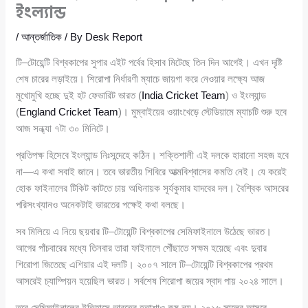
ইংল্যান্ড
/
আন্তর্জাতিক
/ By
Desk Report
টি–টোয়েন্টি বিশ্বকাপের সুপার এইট পর্বের হিসাব মিটেছে তিন দিন আগেই। এখন দৃষ্টি
শেষ চারের লড়াইয়ে। শিরোপা নির্ধারণী ম্যাচে জায়গা করে নেওয়ার লক্ষ্যে আজ
মুখোমুখি হচ্ছে দুই হট ফেভারিট ভারত (
India Cricket Team
) ও ইংল্যান্ড
(
England Cricket Team
)। মুম্বাইয়ের ওয়াংখেড়ে স্টেডিয়ামে ম্যাচটি শুরু হবে
আজ সন্ধ্যা ৭টা ৩০ মিনিটে।
প্রতিপক্ষ হিসেবে ইংল্যান্ড নিঃসন্দেহে কঠিন। শক্তিশালী এই দলকে হারানো সহজ হবে
না—এ কথা সবাই জানে। তবে ভারতীয় শিবিরে আত্মবিশ্বাসের কমতি নেই। যে করেই
হোক ফাইনালের টিকিট কাটতে চায় অধিনায়ক সূর্যকুমার যাদবের দল। বৈশ্বিক আসরের
পরিসংখ্যানও অনেকটাই ভারতের পক্ষেই কথা বলছে।
সব মিলিয়ে এ নিয়ে ছয়বার টি–টোয়েন্টি বিশ্বকাপের সেমিফাইনালে উঠেছে ভারত।
আগের পাঁচবারের মধ্যে তিনবার তারা ফাইনালে পৌঁছাতে সক্ষম হয়েছে এবং দুবার
শিরোপা জিতেছে এশিয়ার এই দলটি। ২০০৭ সালে টি–টোয়েন্টি বিশ্বকাপের প্রথম
আসরেই চ্যাম্পিয়ন হয়েছিল ভারত। সর্বশেষ শিরোপা জয়ের স্বাদ পায় ২০২৪ সালে।
তবে সেমিফাইনালের ইতিহাসে ভারতের হতাশাও কম নয়। ২০১৬ সালের আসরে