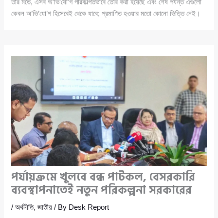
তার মতে, এসব অ’ভি’যো’গ পরিকল্পিতভাবে তৈরি করা হয়েছে এবং শেষ পর্যন্ত এগুলো
কেবল অ’ভি’যো’গ হিসেবেই থেকে যাবে; প্রমাণিত হওয়ার মতো কোনো ভিত্তি নেই।
পর্যায়ক্রমে খুলবে বন্ধ পাটকল, বেসরকারি
ব্যবস্থাপনাতেই নতুন পরিকল্পনা সরকারের
/
অর্থনীতি
,
জাতীয়
/ By
Desk Report