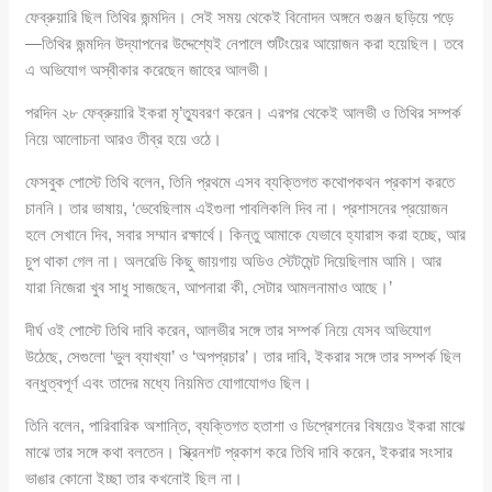
ফেব্রুয়ারি ছিল তিথির জন্মদিন। সেই সময় থেকেই বিনোদন অঙ্গনে গুঞ্জন ছড়িয়ে পড়ে
—তিথির জন্মদিন উদ্‌যাপনের উদ্দেশ্যেই নেপালে শুটিংয়ের আয়োজন করা হয়েছিল। তবে
এ অভিযোগ অস্বীকার করেছেন জাহের আলভী।
পরদিন ২৮ ফেব্রুয়ারি ইকরা মৃ’ত্যুবরণ করেন। এরপর থেকেই আলভী ও তিথির সম্পর্ক
নিয়ে আলোচনা আরও তীব্র হয়ে ওঠে।
ফেসবুক পোস্টে তিথি বলেন, তিনি প্রথমে এসব ব্যক্তিগত কথোপকথন প্রকাশ করতে
চাননি। তার ভাষায়, ‘ভেবেছিলাম এইগুলা পাবলিকলি দিব না। প্রশাসনের প্রয়োজন
হলে সেখানে দিব, সবার সম্মান রক্ষার্থে। কিন্তু আমাকে যেভাবে হ্যারাস করা হচ্ছে, আর
চুপ থাকা গেল না। অলরেডি কিছু জায়গায় অডিও স্টেটমেন্ট দিয়েছিলাম আমি। আর
যারা নিজেরা খুব সাধু সাজছেন, আপনারা কী, সেটার আমলনামাও আছে।’
দীর্ঘ ওই পোস্টে তিথি দাবি করেন, আলভীর সঙ্গে তার সম্পর্ক নিয়ে যেসব অভিযোগ
উঠেছে, সেগুলো ‘ভুল ব্যাখ্যা’ ও ‘অপপ্রচার’। তার দাবি, ইকরার সঙ্গে তার সম্পর্ক ছিল
বন্ধুত্বপূর্ণ এবং তাদের মধ্যে নিয়মিত যোগাযোগও ছিল।
তিনি বলেন, পারিবারিক অশান্তি, ব্যক্তিগত হতাশা ও ডিপ্রেশনের বিষয়েও ইকরা মাঝে
মাঝে তার সঙ্গে কথা বলতেন। স্ক্রিনশট প্রকাশ করে তিথি দাবি করেন, ইকরার সংসার
ভাঙার কোনো ইচ্ছা তার কখনোই ছিল না।