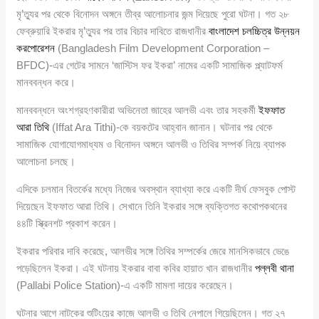
মৃ’ত্যুর পর থেকে বিনোদন অঙ্গনে তীব্র আলোচনার জন্ম দিয়েছে পুরো ঘটনা। গত ২৮
ফেব্রুয়ারি ইকরার মৃ’ত্যুর পর তার বিচার দাবিতে রাজধানীর
বাংলাদেশ চলচ্চিত্র উন্নয়ন
করপোরেশন
(Bangladesh Film Development Corporation –
BFDC)-এর গেটের সামনে ‘জাস্টিস ফর ইকরা’ নামের একটি সামাজিক প্ল্যাটফর্ম
মানববন্ধন করে।
মানববন্ধনে অংশগ্রহণকারীরা অভিনেতা জাহের আলভী এবং তার সহকর্মী
ইফফাত
আরা তিথি
(Iffat Ara Tithi)-কে বয়কটের আহ্বান জানান। ঘটনার পর থেকে
সামাজিক যোগাযোগমাধ্যম ও বিনোদন অঙ্গনে আলভী ও তিথির সম্পর্ক নিয়ে ব্যাপক
আলোচনা চলছে।
এদিকে চলমান বিতর্কের মধ্যে নিজের অবস্থান ব্যাখ্যা করে একটি দীর্ঘ ফেসবুক পোস্ট
দিয়েছেন ইফফাত আরা তিথি। সেখানে তিনি ইকরার সঙ্গে ব্যক্তিগত কথোপকথনের
৪৪টি স্ক্রিনশট প্রকাশ করেন।
ইকরার পরিবার দাবি করেছে, আলভীর সঙ্গে তিথির সম্পর্কের জেরে মানসিকভাবে ভেঙে
পড়েছিলেন ইকরা। এই ঘটনায় ইকরার বাবা কবির হায়াত খান রাজধানীর
পল্লবী থানা
(Pallabi Police Station)-এ একটি মামলা দায়ের করেছেন।
ঘটনার আগে নাটকের শুটিংয়ের কাজে আলভী ও তিথি নেপালে গিয়েছিলেন। গত ২৭