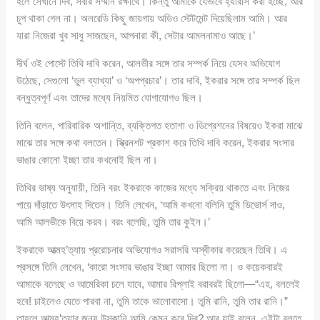
হলে সেখানে দিব, সবার সম্মান রক্ষার্থে। কিন্তু আমাকে যেভাবে হ্যারাস করা হচ্ছে, আর
চুপ থাকা গেল না। অলরেডি কিছু জায়গায় অডিও স্টেটমেন্ট দিয়েছিলাম আমি। আর
যারা নিজেরা খুব সাধু সাজছেন, আপনারা কী, সেটার আমলনামাও আছে।’
দীর্ঘ ওই পোস্টে তিথি দাবি করেন, আলভীর সঙ্গে তার সম্পর্ক নিয়ে যেসব অভিযোগ
উঠেছে, সেগুলো ‘ভুল ব্যাখ্যা’ ও ‘অপপ্রচার’। তার দাবি, ইকরার সঙ্গে তার সম্পর্ক ছিল
বন্ধুত্বপূর্ণ এবং তাদের মধ্যে নিয়মিত যোগাযোগও ছিল।
তিনি বলেন, পারিবারিক অশান্তি, ব্যক্তিগত হতাশা ও ডিপ্রেশনের বিষয়েও ইকরা মাঝে
মাঝে তার সঙ্গে কথা বলতেন। স্ক্রিনশট প্রকাশ করে তিথি দাবি করেন, ইকরার সংসার
ভাঙার কোনো ইচ্ছা তার কখনোই ছিল না।
তিথির ভাষ্য অনুযায়ী, তিনি বরং ইকরাকে কাজের মধ্যে সক্রিয় থাকতে এবং নিজের
পায়ে দাঁড়াতে উৎসাহ দিতেন। তিনি লেখেন, ‘আমি কখনো বলিনি তুমি ডিভোর্স দাও,
আমি আলভীকে বিয়ে করব। বরং বলেছি, তুমি তার কুইন।’
ইকরাকে আত্মহ’ত্যায় প্ররোচনার অভিযোগও সরাসরি অস্বীকার করেছেন তিথি। এ
প্রসঙ্গে তিনি লেখেন, ‘কারো সংসার ভাঙার ইচ্ছা আমার ছিলো না। ও কয়েকবারই
আমাকে বলেছে ও আমেরিকা চলে যাবে, আমার রিপ্লাই বরাবরই ছিলো—“এহ, বললেই
হবে! চাইলেও যেতে পারবা না, তুমি তাকে ভালোবাসো। তুমি রানি, তুমি তার রানি।”
তাহলে আত্মহ’ত্যার জন্য উস্কানি আমি কেমন করে দিব? আর যাই বলেন, এইটা বলতে