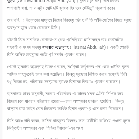
ভুঁইয়া
(Asif Mahmud Sajib Bhuiyan)। বুধবার (৪ মার্চ) তিনি নিজের
পাশাপাশি বাবা, মা ও স্ত্রীর মোট ৯টি ব্যাংক হিসাবের স্টেটমেন্ট প্রকাশ করেন।
তার দাবি, এ উদ্যোগের মাধ্যমে নিজের বিরুদ্ধে ওঠা দু’র্নী’তি অ’ভি’যো’গের বিষয়ে স্বচ্ছ
অবস্থান তুলে ধরতে চেয়েছেন তিনি।
ঘটনাটি নিয়ে সামাজিক যোগাযোগমাধ্যমে প্রতিক্রিয়া জানিয়েছেন তার রাজনৈতিক
সহকর্মী ও সংসদ সদস্য
হাসনাত আব্দুল্লাহ
(Hasnat Abdullah)। একটি পোস্টে
তিনি আসিফ মাহমুদের প্রতি পূর্ণ সমর্থন প্রকাশ করেন।
পোস্টে হাসনাত আব্দুল্লাহ উল্লেখ করেন, সংশ্লিষ্ট কর্তৃপক্ষের পক্ষ থেকে ওইদিন মূলত
আসিফ মাহমুদকেই তলব করা হয়েছিল। কিন্তু স্বচ্ছতা নিশ্চিত করার লক্ষ্যেই তিনি
শুধু নিজের নয়, পরিবারের সদস্যদের ব্যাংক হিসাবের বিবরণও প্রকাশ করেছেন।
হাসনাতের ভাষ্য অনুযায়ী, সরকার পরিবর্তনের পর তাদের ‘সেফ এক্সিট’ নিশ্চিত করে
বিদেশে চলে যাওয়ার পরিকল্পনা রয়েছে—এমন অপপ্রচার ছড়ানো হয়েছিল। কিন্তু
বাস্তবে তারা আইন মেনে নিজেদের আর্থিক হিসাব প্রকাশ্যে এনে জবাব দিয়েছেন।
তিনি আরও দাবি করেন, আসিফ মাহমুদের বিরুদ্ধে আনা দু’র্নী’তি অ’ভি’যো’গগুলো মূলত
ভিত্তিহীন অপপ্রচার এবং ‘মিডিয়া ট্রায়াল’-এর অংশ।