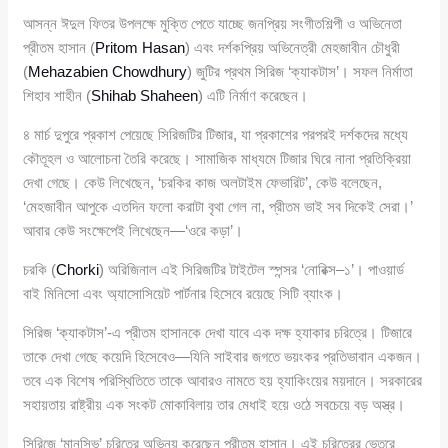
আসন্ন ঈদুল ফিতর উপলক্ষে মুক্তি পেতে যাচ্ছে জনপ্রিয় সংগীতশিল্পী ও অভিনেতা
প্রীতম হাসান (
Pritom Hasan
) এবং দর্শকপ্রিয় অভিনেত্রী মেহজাবীন চৌধুরী
(
Mehazabien Chowdhury
) জুটির প্রথম সিরিজ ‘ক্যাকটাস’। সফল নির্মাতা
শিহাব শাহীন (
Shihab Shaheen
) এটি নির্মাণ করেছেন।
৪ মার্চ দুপুরে প্রকাশ পেয়েছে সিরিজটির টিজার, যা প্রকাশের পরপরই দর্শকদের মধ্যে
কৌতূহল ও আলোচনা তৈরি করেছে। সামাজিক মাধ্যমে টিজার ঘিরে নানা প্রতিক্রিয়া
দেখা গেছে। কেউ লিখেছেন, ‘চরকির কাজ অলটাইম ফেভারিট’, কেউ বলেছেন,
‘মেহজাবীন আপুকে এতদিন ফলো করাটা বৃথা গেল না, প্রীতম ভাই সব দিকেই সেরা।’
আবার কেউ সংক্ষেপেই লিখেছেন—‘ওরে কড়া’।
চরকি (
Chorki
) অরিজিনাল এই সিরিজটির টাইটেল স্পন্সর ‘নোরিক্স–১’। পাওয়ার্ড
বাই মিনিসো এবং অ্যাসোসিয়েট পার্টনার হিসেবে রয়েছে সিটি ব্যাংক।
সিরিজ ‘ক্যাকটাস’-এ প্রীতম হাসানকে দেখা যাবে এক দক্ষ হ্যাকার চরিত্রে। টিজারে
তাকে দেখা গেছে কয়েদি হিসেবেও—যিনি সাইবার জগতে ভয়ংকর প্রতিভাবান একজন।
তবে এক বিশেষ পরিস্থিতিতে তাকে আবারও নামতে হয় হ্যাকিংয়ের ময়দানে। সরকারের
সহায়তায় রাষ্ট্রীয় এক সংকট মোকাবিলায় তার মেধাই হয়ে ওঠে সবচেয়ে বড় অস্ত্র।
সিরিজে ‘মানসিভ’ চরিত্রে অভিনয় করেছেন প্রীতম হাসান। এই চরিত্রের ভেতরে