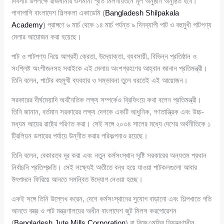
দিবসটি উপলক্ষে রাজধানীর ওসমানী স্মৃতি মিলনায়তনে মূল অনুষ্ঠান অনুষ্ঠিত হবে।
পাশাপাশি বাংলাদেশ শিল্পকলা একাডেমি (
Bangladesh Shilpakala
Academy
) প্রাঙ্গণে ৬ মার্চ থেকে ১৪ মার্চ পর্যন্ত ৯ দিনব্যাপী পাট ও বহুমুখী পাটপণ্য
মেলার আয়োজন করা হয়েছে।
পাট ও পাটপণ্য নিয়ে আগ্রহী ক্রেতা, উদ্যোক্তা, ব্যবসায়ী, বিভিন্ন প্রতিষ্ঠান ও
সংশ্লিষ্ট অংশীজনসহ সবাইকে এই মেলায় অংশগ্রহণের আহ্বান জানান প্রতিমন্ত্রী।
তিনি বলেন, পাটের বহুমুখী ব্যবহার ও সম্ভাবনা তুলে ধরতেই এই আয়োজন।
সরকারের দীর্ঘমেয়াদি অর্থনৈতিক লক্ষ্য সম্পর্কেও ব্রিফিংয়ে কথা বলেন প্রতিমন্ত্রী।
তিনি জানান, বর্তমান সরকারের লক্ষ্য দেশকে একটি আধুনিক, গণতান্ত্রিক এবং উচ্চ-
মধ্যম আয়ের রাষ্ট্রে পরিণত করা। সেই সঙ্গে ২০৩৪ সালের মধ্যে দেশের অর্থনীতিকে ১
ট্রিলিয়ন ডলারের পর্যায়ে উন্নীত করার পরিকল্পনাও রয়েছে।
তিনি বলেন, বেকারত্ব দূর করা এবং নতুন কর্মসংস্থান সৃষ্টি সরকারের অন্যতম প্রধান
নির্বাচনি প্রতিশ্রুতি। সেই লক্ষ্যেই অতীতে বন্ধ হয়ে যাওয়া পাটকলগুলো আবার
উৎপাদনে ফিরিয়ে আনতে সমন্বিত উদ্যোগ নেওয়া হচ্ছে।
একই সঙ্গে তিনি উল্লেখ করেন, দেশে কর্মসংস্থানের সুযোগ বাড়ানো এবং শিল্পখাতে গতি
আনতে বস্ত্র ও পাট মন্ত্রণালয়ের অধীন বাংলাদেশ জুট মিলস করপোরেশন
(
Bangladesh Jute Mills Corporation
) বা বিজেএমসির নিয়ন্ত্রণাধীন