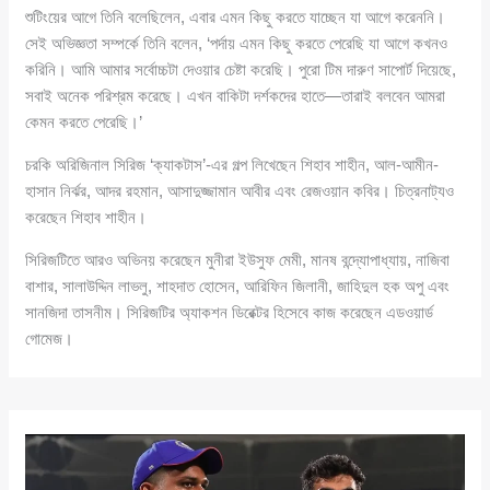
শুটিংয়ের আগে তিনি বলেছিলেন, এবার এমন কিছু করতে যাচ্ছেন যা আগে করেননি।
সেই অভিজ্ঞতা সম্পর্কে তিনি বলেন, ‘পর্দায় এমন কিছু করতে পেরেছি যা আগে কখনও
করিনি। আমি আমার সর্বোচ্চটা দেওয়ার চেষ্টা করেছি। পুরো টিম দারুণ সাপোর্ট দিয়েছে,
সবাই অনেক পরিশ্রম করেছে। এখন বাকিটা দর্শকদের হাতে—তারাই বলবেন আমরা
কেমন করতে পেরেছি।’
চরকি অরিজিনাল সিরিজ ‘ক্যাকটাস’-এর গল্প লিখেছেন শিহাব শাহীন, আল-আমীন-
হাসান নির্ঝর, আদর রহমান, আসাদুজ্জামান আবীর এবং রেজওয়ান কবির। চিত্রনাট্যও
করেছেন শিহাব শাহীন।
সিরিজটিতে আরও অভিনয় করেছেন মুনীরা ইউসুফ মেমী, মানষ বন্দ্যোপাধ্যায়, নাজিবা
বাশার, সালাউদ্দিন লাভলু, শাহদাত হোসেন, আরিফিন জিলানী, জাহিদুল হক অপু এবং
সানজিদা তাসনীম। সিরিজটির অ্যাকশন ডিরেক্টর হিসেবে কাজ করেছেন এডওয়ার্ড
গোমেজ।