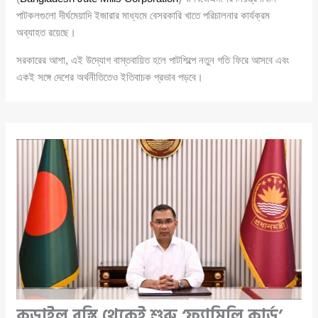
পাটকলগুলো দীর্ঘমেয়াদি ইজারার মাধ্যমে বেসরকারি খাতে পরিচালনার কার্যক্রম
অব্যাহত রয়েছে।
সরকারের আশা, এই উদ্যোগ বাস্তবায়িত হলে পাটশিল্পে নতুন গতি ফিরে আসবে এবং
একই সঙ্গে দেশের অর্থনীতিতেও ইতিবাচক প্রভাব পড়বে।
কড়াইল বস্তি থেকেই শুরু ‘ফ্যামিলি কার্ড’