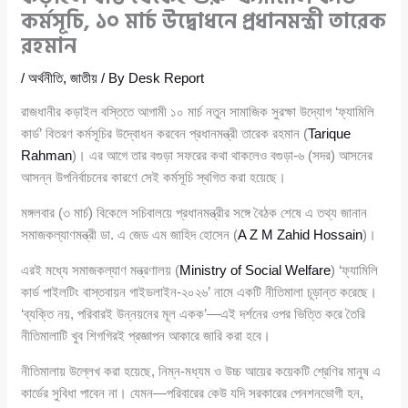
কর্মসূচি, ১০ মার্চ উদ্বোধনে প্রধানমন্ত্রী তারেক
রহমান
/
অর্থনীতি
,
জাতীয়
/ By
Desk Report
রাজধানীর কড়াইল বস্তিতে আগামী ১০ মার্চ নতুন সামাজিক সুরক্ষা উদ্যোগ ‘ফ্যামিলি
কার্ড’ বিতরণ কর্মসূচির উদ্বোধন করবেন প্রধানমন্ত্রী তারেক রহমান (
Tarique
Rahman
)। এর আগে তার বগুড়া সফরের কথা থাকলেও বগুড়া-৬ (সদর) আসনের
আসন্ন উপনির্বাচনের কারণে সেই কর্মসূচি স্থগিত করা হয়েছে।
মঙ্গলবার (৩ মার্চ) বিকেলে সচিবালয়ে প্রধানমন্ত্রীর সঙ্গে বৈঠক শেষে এ তথ্য জানান
সমাজকল্যাণমন্ত্রী ডা. এ জেড এম জাহিদ হোসেন (
A Z M Zahid Hossain
)।
এরই মধ্যে সমাজকল্যাণ মন্ত্রণালয় (
Ministry of Social Welfare
) ‘ফ্যামিলি
কার্ড পাইলটিং বাস্তবায়ন গাইডলাইন-২০২৬’ নামে একটি নীতিমালা চূড়ান্ত করেছে।
‘ব্যক্তি নয়, পরিবারই উন্নয়নের মূল একক’—এই দর্শনের ওপর ভিত্তি করে তৈরি
নীতিমালাটি খুব শিগগিরই প্রজ্ঞাপন আকারে জারি করা হবে।
নীতিমালায় উল্লেখ করা হয়েছে, নিম্ন-মধ্যম ও উচ্চ আয়ের কয়েকটি শ্রেণির মানুষ এ
কার্ডের সুবিধা পাবেন না। যেমন—পরিবারের কেউ যদি সরকারের পেনশনভোগী হন,