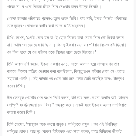
পারেন না যে ওকে নিজের জীবন নিয়ে নেওয়ার জন্য উস্কে দিয়েছি।’
পোস্টে ইকরার পরিবারের প্রসঙ্গও তুলে ধরেন তিথি। তার দাবি, ইকরা নিজেই পরিবারের
সঙ্গে দূরত্ব ও মানসিক কষ্টের কথা তাকে জানিয়েছিলেন।
তিথি লেখেন, ‘একটা মেয়ে যত যা–ই হোক নিজের বাবা–মাকে নিয়ে তো মিথ্যা বলবে
না। আমি ওনাদের দোষ দিচ্ছি না। কিন্তু ইকরার মনে ওর পরিবার নিয়েও কষ্ট ছিলো।
ওর ফিল হতো যে ওর পরিবার ওকে নিজের হালে ছেড়ে দিয়েছে।’
তিনি আরও দাবি করেন, ইকরা একবার ২০১৮ সালে আলাদা হয়ে যাওয়ার পর তার
বাবাকে বিদেশে পাঠিয়ে দেওয়ার কথা বলেছিলেন, কিন্তু তখন পরিবার থেকে সে ধরনের
সহায়তা পাননি। সেই ঘটনার পর থেকে তার মনে ক্ষোভ তৈরি হয়েছিল বলেও উল্লেখ
করেন তিথি।
দীর্ঘ ফেসবুক পোস্টের শেষ অংশে তিথি বলেন, যদি তার সঙ্গে কোনো অঘটন ঘটে, তাহলে
সংশ্লিষ্ট সংগঠনগুলো যেন বিষয়টি তদন্ত করে। একই সঙ্গে ইকরার আত্মার মাগফিরাত
কামনা করেন তিনি।
তিথি লেখেন, ‘আল্লাহ ওকে ভালো রাখুক। শান্তিতে রাখুক। ওর এই চিরনিদ্রা
শান্তির হোক। আর দূর থেকেই রিযিককে এত দোয়া করুক, যাতে রিযিকের জীবনটা