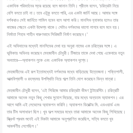
একাধিক পরিবর্তনের স্তর রয়েছে বলে জানান তিনি। প্রীতম বলেন, ‘চরিত্রটা নিয়ে
বেশি বলতে চাই না। তবে এটুকু বলতে পারি, এর একটা জার্নি আছে। আমার সঙ্গে
দর্শকরাও সেই জার্নিতে শামিল হবেন বলে আশা করি। মানসিভ হ্যাকার হলেও তার
কাজের পেছনে একটা উদ্দেশ্য থাকে। সেটাও দর্শকদের ভালো লাগবে বলে মনে হয়।
নির্মাতা শিহাব শাহীন দারুণভাবে সিরিজটি নির্মাণ করেছেন।’
এই অভিযানের মধ্যেই মানসিভের দেখা হয় অনুরা নামের এক চরিত্রের সঙ্গে। এ
ভূমিকায় অভিনয় করেছেন মেহজাবীন চৌধুরী। টিজারে তাকে দেখা গেছে একেবারে নতুন
অবতারে—অ্যাকশন লুকে এবং একাধিক অ্যাকশন দৃশ্যে।
মেহজাবীনের এই রূপ ইতোমধ্যেই দর্শকদের মধ্যে বাড়িয়েছে উত্তেজনা। শক্তিশালী,
আত্মবিশ্বাসী ও রহস্যময় উপস্থিতি নিয়ে গল্পে তিনি যোগ করেছেন ভিন্ন মাত্রা।
মেহজাবীন চৌধুরী বলেন, ‘এই সিরিজে আমার চরিত্রটা ভীষণ ইন্টারেস্টিং। চরিত্রটি
আমাকে অনেক নতুন কিছু শেখার সুযোগ দিয়েছে, যার মধ্যে অন্যতম অ্যাকশন। এর
আগে আমি এই লেভেলের অ্যাকশন করিনি। অ্যাকশন ডিরেক্টর মি. এডওয়ার্ড এবং
তার টিম অসাধারণ ছিল। খুব অল্প সময়ের মধ্যে তারা আমাকে অনেক কিছু শিখিয়েছে।
স্ক্রিপ্ট প্রথম শুনেই এই দিকটা আমাকে অনুপ্রাণিত করেছিল, সত্যি বলতে খুব
আকর্ষণীয় লেগেছিল।’