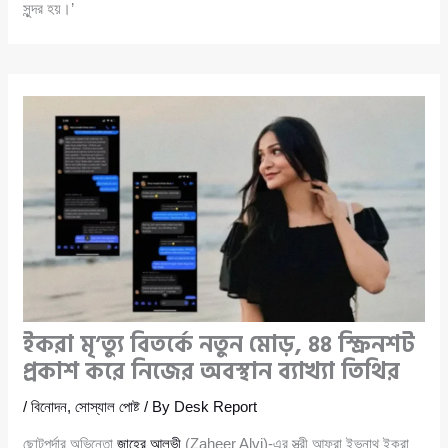
সুন্দর হয়।’
ইকরা মৃ’ত্যু বিতর্কে নতুন মোড়, ৪৪ স্ক্রিনশট
প্রকাশ করে নিজের অবস্থান ব্যাখ্যা তিথির
/
বিনোদন
,
সোস্যাল পোষ্ট
/ By
Desk Report
ছোটপর্দার অভিনেতা
জাহের আলভী
(Zaheer Alvi)-এর স্ত্রী আফরা ইভনাথ ইকরা