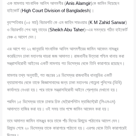
এক মামলায় সাংবাদিক আনিস আলমগীর (
Anis Alamgir
)কে জামিন দিয়েছেন
হাইকোর্ট (
High Court Division of Bangladesh
)।
বৃহস্পতিবার (০৫ মার্চ) বিচারপতি কে এম জাহিদ সারওয়ার (
K M Zahid Sarwar
)
ও বিচারপতি শেখ আবু তাহের (
Sheikh Abu Taher
)–এর সমন্বয়ে গঠিত হাইকোর্ট
বেঞ্চ এ আদেশ দেন।
এর আগে গত ২২ জানুয়ারি সাংবাদিক আনিস আলমগীরের জামিন আবেদন নামঞ্জুর
করেছিলেন ঢাকা মহানগর দায়রা জজ আদালত। রাজধানীর উত্তরা পশ্চিম থানায় করা
সন্ত্রাসবিরোধী আইনের একটি মামলায় গত ডিসেম্বর থেকে তিনি কারাগারে রয়েছেন।
মামলার তথ্য অনুযায়ী, গত বছরের ১৪ ডিসেম্বর রাজধানীর ধানমন্ডির একটি
ব্যায়ামাগার থেকে তাকে জিজ্ঞাসাবাদের জন্য ঢাকা মহানগর গোয়েন্দা পুলিশের (ডিবি)
কার্যালয়ে নেওয়া হয়। পরে তাকে সন্ত্রাসবিরোধী আইনে গ্রেপ্তার দেখানো হয়।
পরদিন ১৫ ডিসেম্বর তাকে ঢাকার চিফ মেট্রোপলিটন ম্যাজিস্ট্রেট (সিএমএম)
আদালতে হাজির করা হয়। ওই সময় তার পক্ষে জামিন আবেদন করা হয়।
তবে আদালত জামিন নামঞ্জুর করে তাকে পাঁচ দিনের রিমান্ডে পাঠানোর আদেশ দেন।
রিমান্ড শেষে ২০ ডিসেম্বর তাকে কারাগারে পাঠানো হয়। এরপর থেকে তিনি কারাগারেই
ছিলেন।