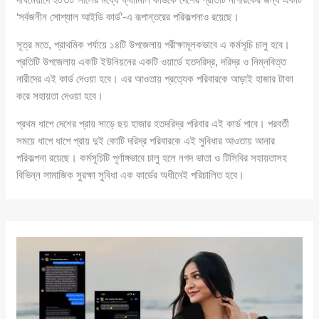
‘সর্বজনীন সোশ্যাল আইডি কার্ড’-এ রূপান্তরের পরিকল্পনাও রয়েছে।
সূত্র মতে, প্রাথমিক পর্যায়ে ১৪টি উপজেলায় পরীক্ষামূলকভাবে এ কর্মসূচি চালু হবে।
প্রতিটি উপজেলায় একটি ইউনিয়নের একটি ওয়ার্ডে হতদরিদ্র, দরিদ্র ও নিম্নবিত্ত
নারীদের এই কার্ড দেওয়া হবে। এর আওতায় প্রত্যেক পরিবারকে আড়াই হাজার টাকা
করে সহায়তা দেওয়া হবে।
প্রথম ধাপে দেশের প্রায় সাড়ে ছয় হাজার হতদরিদ্র পরিবার এই কার্ড পাবে। পরবর্তী
সময়ে ধাপে ধাপে প্রায় দুই কোটি দরিদ্র পরিবারকে এই সুবিধার আওতায় আনার
পরিকল্পনা রয়েছে। কর্মসূচিটি পূর্ণাঙ্গভাবে চালু হলে নগদ ভাতা ও টিসিবির সহায়তাসহ
বিভিন্ন সামাজিক সুরক্ষা সুবিধা এক কার্ডের অধীনেই পরিচালিত হবে।