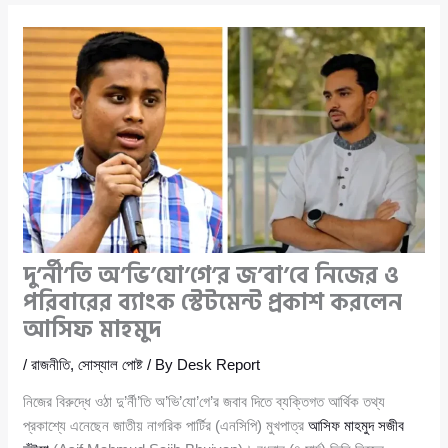
দু’র্নী’তি অ’ভি’যো’গে’র জ’বা’বে নিজের ও
পরিবারের ব্যাংক স্টেটমেন্ট প্রকাশ করলেন
আসিফ মাহমুদ
/
রাজনীতি
,
সোস্যাল পোষ্ট
/ By
Desk Report
নিজের বিরুদ্ধে ওঠা দু’র্নী’তি অ’ভি’যো’গে’র জবাব দিতে ব্যক্তিগত আর্থিক তথ্য
প্রকাশ্যে এনেছেন জাতীয় নাগরিক পার্টির (এনসিপি) মুখপাত্র
আসিফ মাহমুদ সজীব