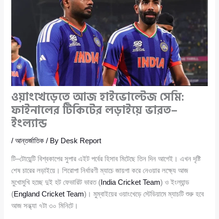
ওয়াংখেড়েতে আজ হাইভোল্টেজ সেমি:
ফাইনালের টিকিটের লড়াইয়ে ভারত–
ইংল্যান্ড
/
আন্তর্জাতিক
/ By
Desk Report
টি–টোয়েন্টি বিশ্বকাপের সুপার এইট পর্বের হিসাব মিটেছে তিন দিন আগেই। এখন দৃষ্টি
শেষ চারের লড়াইয়ে। শিরোপা নির্ধারণী ম্যাচে জায়গা করে নেওয়ার লক্ষ্যে আজ
মুখোমুখি হচ্ছে দুই হট ফেভারিট ভারত (
India Cricket Team
) ও ইংল্যান্ড
(
England Cricket Team
)। মুম্বাইয়ের ওয়াংখেড়ে স্টেডিয়ামে ম্যাচটি শুরু হবে
আজ সন্ধ্যা ৭টা ৩০ মিনিটে।