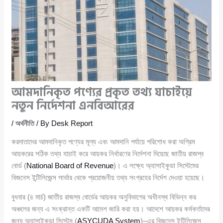
আমদানিকৃত পণ্যের প্রকৃত তথ্য যাচাইয়ে
নতুন নির্দেশনা এনবিআরের
/
অর্থনীতি
/ By
Desk Report
করদাতাদের আমদানিকৃত পণ্যের মূল্য এবং আমদানি পর্যায়ে পরিশোধ করা অগ্রিম
আয়করের সঠিক তথ্য যাচাই করে আয়কর নির্ধারণের নির্দেশনা দিয়েছে জাতীয় রাজস্ব
বোর্ড (
National Board of Revenue
)। এ লক্ষ্যে অ্যাসাইকুডা সিস্টেমের
বিজনেস ইন্টিলিজেন্স সার্ভার থেকে প্রয়োজনীয় তথ্য সংগ্রহের নির্দেশ দেওয়া হয়েছে।
বুধবার (৪ মার্চ) জাতীয় রাজস্ব বোর্ডের আয়কর অনুবিভাগের অধীনস্থ বিভিন্ন কর
অঞ্চলের জন্য এ সংক্রান্ত একটি আদেশ জারি করা হয়। আদেশে আয়কর কর্মকর্তাদের
জন্য অ্যাসাইকুডা সিস্টেম (
ASYCUDA System
)–এর বিজনেস ইন্টিলিজেন্স