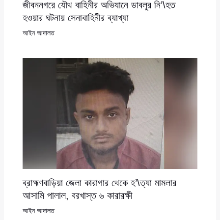
জীবননগরে যৌথ বাহিনীর অভিযানে ডাবলুর নি’\হত
হওয়ার ঘটনায় সেনাবাহিনীর ব্যাখ্যা
আইন আদালত
ব্রাহ্মণবাড়িয়া জেলা কারাগার থেকে হ’\ত্যা মামলার
আসামি পালাল, বরখাস্ত ৬ কারারক্ষী
আইন আদালত