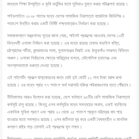
মাধ্যমে শিক্ষা উপবৃত্তি ও কৃষি ভর্তুকির মতো সুবিধাও যুক্ত করার পরিকল্পনা রয়েছে।
গাইডলাইনে ২০২৮ সালের মধ্যে দেশের সামাজিক নিরাপত্তা বাজেটকে জিডিপির ৩
শতাংশে উন্নীত করার একটি নির্দিষ্ট লক্ষ্যমাত্রাও নির্ধারণ করা হয়েছে।
সমাজকল্যাণ মন্ত্রণালয় সূত্রে জানা গেছে, পাইলট প্রকল্পের আওতায় দেশের ১৩টি
ভিন্নধর্মী এলাকা নির্বাচন করা হয়েছে। এর মধ্যে রয়েছে ঢাকার কড়াইল বস্তি,
চট্টগ্রামের পটিয়া, বান্দরবানের লামা, সুনামগঞ্জের দিরাই এবং ঠাকুরগাঁও সদরসহ বিভিন্ন
অঞ্চল। এলাকা নির্বাচনের ক্ষেত্রে দারিদ্র্যের ঘনত্ব, ভৌগোলিক চ্যালেঞ্জ এবং
অনগ্রসরতাকে গুরুত্ব দেওয়া হয়েছে।
এই পাইলটিং প্রকল্প বাস্তবায়নের জন্য মোট দুই কোটি ১১ লাখ টাকা বরাদ্দ রাখা
হয়েছে। এর মধ্যে প্রায় ৭৭ শতাংশ অর্থ সরাসরি দরিদ্র পরিবারগুলোর হাতে পৌঁছাবে।
নীতিমালায় আরও উল্লেখ করা হয়েছে, দেশে বর্তমানে ৯৫টির বেশি সামাজিক নিরাপত্তা
কর্মসূচি চালু রয়েছে। কিন্তু এসব কর্মসূচির মধ্যে সমন্বয়ের অভাব, একই ব্যক্তির
একাধিক সুবিধা গ্রহণ এবং প্রায় ২২ থেকে ২৫ শতাংশ প্রকৃত দরিদ্রের বাদ পড়ে
যাওয়ার মতো সমস্যাও রয়েছে। এসব জটিলতা দূর করে একটি বৈষম্যহীন ও মানবিক
কল্যাণ রাষ্ট্র গড়ে তোলাই এই প্রকল্পের মূল লক্ষ্য।
দীর্ঘমেয়াদে ২০৩০ সালের মধ্যে ফ্যামিলি কার্ডকে দেশের প্রতিটি নাগরিকের জন্য একটি