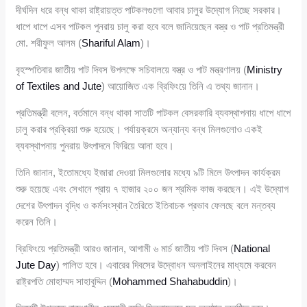
দীর্ঘদিন ধরে বন্ধ থাকা রাষ্ট্রায়ত্ত পাটকলগুলো আবার চালুর উদ্যোগ নিচ্ছে সরকার।
ধাপে ধাপে এসব পাটকল পুনরায় চালু করা হবে বলে জানিয়েছেন বস্ত্র ও পাট প্রতিমন্ত্রী
মো. শরীফুল আলম (
Shariful Alam
)।
বৃহস্পতিবার জাতীয় পাট দিবস উপলক্ষে সচিবালয়ে বস্ত্র ও পাট মন্ত্রণালয় (
Ministry
of Textiles and Jute
) আয়োজিত এক ব্রিফিংয়ে তিনি এ তথ্য জানান।
প্রতিমন্ত্রী বলেন, বর্তমানে বন্ধ থাকা সাতটি পাটকল বেসরকারি ব্যবস্থাপনায় ধাপে ধাপে
চালু করার প্রক্রিয়া শুরু হয়েছে। পর্যায়ক্রমে অন্যান্য বন্ধ মিলগুলোও একই
ব্যবস্থাপনায় পুনরায় উৎপাদনে ফিরিয়ে আনা হবে।
তিনি জানান, ইতোমধ্যে ইজারা দেওয়া মিলগুলোর মধ্যে ৯টি মিলে উৎপাদন কার্যক্রম
শুরু হয়েছে এবং সেখানে প্রায় ৭ হাজার ২০০ জন শ্রমিক কাজ করছেন। এই উদ্যোগ
দেশের উৎপাদন বৃদ্ধি ও কর্মসংস্থান তৈরিতে ইতিবাচক প্রভাব ফেলছে বলে মন্তব্য
করেন তিনি।
ব্রিফিংয়ে প্রতিমন্ত্রী আরও জানান, আগামী ৬ মার্চ জাতীয় পাট দিবস (
National
Jute Day
) পালিত হবে। এবারের দিবসের উদ্বোধন অনলাইনের মাধ্যমে করবেন
রাষ্ট্রপতি মোহাম্মদ সাহাবুদ্দিন (
Mohammed Shahabuddin
)।