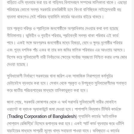
বাড়িতে এসি ব্যবহার করা হয় বা গাড়িসহ বিলাসবহুল সম্পদের মালিকানা থাকে। এছাড়া
পরিবারের কোনো সদস্য সরকারি চাকরিজীবী হলে কিংবা বাণিজ্যিক লাইসেন্সধারী বড়
ব্যবসা থাকলেও সেই পরিবার ফ্যামিলি কার্ডের আওতার বাইরে থাকবে।
তবে প্রকৃত দরিদ্র ও প্রান্তিক জনগোষ্ঠীকে অগ্রাধিকার দেওয়ার কথা বলা হয়েছে
নীতিমালায়। ভূমিহীন ও গৃহহীন পরিবার, প্রতিবন্ধী সদস্য থাকা পরিবার এই কার্ড
পাবে। একই সঙ্গে অনগ্রসর জনগোষ্ঠীর মধ্যে হিজড়া, বেদে ও ক্ষুদ্র নৃগোষ্ঠীর পরিবার
এবং শূন্য দশমিক পাঁচ একর বা তার কম জমির মালিক পরিবারও এর আওতায় আসবে।
বিশেষ করে সুবিধাভোগী নারী নির্বাচনের ক্ষেত্রে সর্বোচ্চ স্বচ্ছতা নিশ্চিত করার ওপর জোর
দেওয়া হয়েছে।
সুবিধাভোগী নির্ধারণে সরকারের খানা জরিপ এবং সামাজিক নিরাপত্তা কর্মসূচির
ডেটাবেইস ব্যবহার করা হবে। সেখান থেকে প্রকৃত ও উপযুক্ত সুবিধাভোগীদের শনাক্ত
করে জাতীয় পরিচয়পত্রের মাধ্যমে তালিকাভুক্ত করা হবে।
জানা গেছে, সরকারি কোষাগার থেকে এ অর্থ সরাসরি সুবিধাভোগী নারীর মোবাইল
ওয়ালেট বা ব্যাংক অ্যাকাউন্টে জমা দেওয়া হবে। পাশাপাশি বিদ্যমান টিসিবি কার্ডকে
(
Trading Corporation of Bangladesh
) ফ্যামিলি কার্ডের ‘ডাইনামিক
সোশ্যাল রেজিস্ট্রি’ হিসেবে রূপান্তর করা হবে। একই স্মার্ট কার্ড ব্যবহার করে ওটিপি
যাচাইয়ের মাধ্যমে সাশ্রয়ী মূল্যে খাদ্য সহায়তা পাওয়া যাবে। ভবিষ্যতে এ কার্ডের