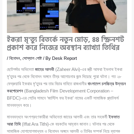
ইকরা মৃ’ত্যু বিতর্কে নতুন মোড়, ৪৪ স্ক্রিনশট
প্রকাশ করে নিজের অবস্থান ব্যাখ্যা তিথির
/
বিনোদন
,
সোস্যাল পোষ্ট
/ By
Desk Report
ছোটপর্দার অভিনেতা
জাহের আলভী
(Zaheer Alvi)-এর স্ত্রী আফরা ইভনাথ ইকরা
মৃ’ত্যুর পর থেকে বিনোদন অঙ্গনে তীব্র আলোচনার জন্ম দিয়েছে পুরো ঘটনা। গত ২৮
ফেব্রুয়ারি ইকরার মৃ’ত্যুর পর তার বিচার দাবিতে রাজধানীর
বাংলাদেশ চলচ্চিত্র উন্নয়ন
করপোরেশন
(Bangladesh Film Development Corporation –
BFDC)-এর গেটের সামনে ‘জাস্টিস ফর ইকরা’ নামের একটি সামাজিক প্ল্যাটফর্ম
মানববন্ধন করে।
মানববন্ধনে অংশগ্রহণকারীরা অভিনেতা জাহের আলভী এবং তার সহকর্মী
ইফফাত
আরা তিথি
(Iffat Ara Tithi)-কে বয়কটের আহ্বান জানান। ঘটনার পর থেকে
সামাজিক যোগাযোগমাধ্যম ও বিনোদন অঙ্গনে আলভী ও তিথির সম্পর্ক নিয়ে ব্যাপক