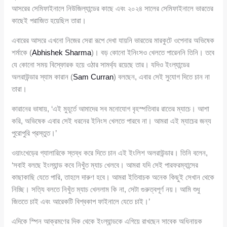
আসরের সেমিফাইনালে নিউজিল্যান্ডের কাছে এবং ২০২৪ সালের সেমিফাইনালে ভারতের
কাছেই পরাজিত হয়েছিল তারা।
এবারের আসরে এখনো নিজের সেরা রূপে দেখা যায়নি ভারতের মারকুটে ওপেনার অভিষেক
শর্মাকে (
Abhishek Sharma
)। বড় কোনো ইনিংসও খেলতে পারেননি তিনি। তবে
যে কোনো সময় বিস্ফোরক হয়ে ওঠার সামর্থ্য রয়েছে তার। যদিও ইংল্যান্ডের
অলরাউন্ডার স্যাম কারান (
Sam Curran
) বলছেন, এবার সেই সুযোগ দিতে চান না
তারা।
কারানের ভাষায়, ‘এই মুহূর্তে আমাদের সব মনোযোগ বৃহস্পতিবার রাতের ম্যাচে। আশা
করি, অভিষেক এবার সেই ধরনের ইনিংস খেলতে পারবে না। আমরা এই ম্যাচের জন্য
পুরোপুরি প্রস্তুত।’
ওয়াংখেড়ের গ্যালারিকে স্তব্ধ করে দিতে চান এই ইংলিশ অলরাউন্ডার। তিনি বলেন,
‘সবাই বলছে ইংল্যান্ড কবে নিখুঁত ম্যাচ খেলবে। আমরা যদি সেই পারফরম্যান্সের
কাছাকাছি যেতে পারি, তাহলে দারুণ হবে। আমরা ইতিবাচক অনেক কিছুই সেখান থেকে
নিচ্ছি। সত্যি বলতে নিখুঁত ম্যাচ খেললাম কি না, সেটা গুরুত্বপূর্ণ নয়। আমি শুধু
জিততে চাই এবং আরেকটি বিশ্বকাপ ফাইনালে যেতে চাই।’
এদিকে স্পিন আক্রমণের দিক থেকে ইংল্যান্ডকে এগিয়ে রাখছেন সাবেক অধিনায়ক