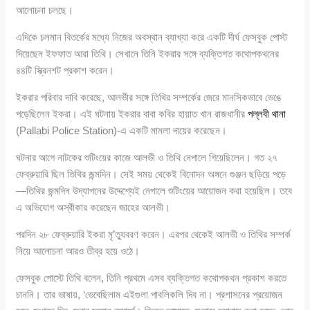
আলোচনা চলছে।
এদিকে চলমান বিতর্কের মধ্যে নিজের অবস্থান ব্যাখ্যা করে একটি দীর্ঘ ফেসবুক পোস্ট
দিয়েছেন ইফফাত আরা তিথি। সেখানে তিনি ইকরার সঙ্গে ব্যক্তিগত কথোপকথনের
৪৪টি স্ক্রিনশট প্রকাশ করেন।
ইকরার পরিবার দাবি করেছে, আলভীর সঙ্গে তিথির সম্পর্কের জেরে মানসিকভাবে ভেঙে
পড়েছিলেন ইকরা। এই ঘটনায় ইকরার বাবা কবির হায়াত খান রাজধানীর
পল্লবী থানা
(Pallabi Police Station)-এ একটি মামলা দায়ের করেছেন।
ঘটনার আগে নাটকের শুটিংয়ের কাজে আলভী ও তিথি নেপালে গিয়েছিলেন। গত ২৭
ফেব্রুয়ারি ছিল তিথির জন্মদিন। সেই সময় থেকেই বিনোদন অঙ্গনে গুঞ্জন ছড়িয়ে পড়ে
—তিথির জন্মদিন উদ্‌যাপনের উদ্দেশ্যেই নেপালে শুটিংয়ের আয়োজন করা হয়েছিল। তবে
এ অভিযোগ অস্বীকার করেছেন জাহের আলভী।
পরদিন ২৮ ফেব্রুয়ারি ইকরা মৃ’ত্যুবরণ করেন। এরপর থেকেই আলভী ও তিথির সম্পর্ক
নিয়ে আলোচনা আরও তীব্র হয়ে ওঠে।
ফেসবুক পোস্টে তিথি বলেন, তিনি প্রথমে এসব ব্যক্তিগত কথোপকথন প্রকাশ করতে
চাননি। তার ভাষায়, ‘ভেবেছিলাম এইগুলা পাবলিকলি দিব না। প্রশাসনের প্রয়োজন