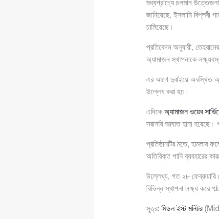
মধ্যপ্রাচ্যে চলমান উত্তেজনা
জানিয়েছে, ইসলামি বিপ্লবী গার
চালিয়েছে।
প্রতিবেদন অনুযায়ী, তেহরানের
অ্যামাজন স্থাপনাকে লক্ষ্য
এর আগে দুবাইয়ে অবস্থিত অ্
উল্লেখ করা হয়।
এদিকে
অ্যামাজন ওয়েব সার্ভি
সরাসরি আঘাত হানা হয়েছে। পা
প্রতিষ্ঠানটির মতে, হামলার 
অতিরিক্ত পানি ব্যবহারের ক
উল্লেখ্য, গত ২৮ ফেব্রুয়ারি 
বিভিন্ন স্থাপনা লক্ষ্য করে 
সূত্র:
মিডল ইস্ট মনিটর
(Mid