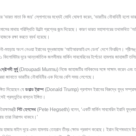
 ‘ভারত মাতা কি জয়’ স্লোগানের মধ্যেই মোদি ঘোষণা করেন, ‘ভারতীয় নৌবাহিনী হলো ভ
ঁচ মাসের মাথায় পরিস্থিতি উল্টো প্রশ্নের জন্ম দিয়েছে। কারণ ভারত মহাসাগরের তথাকথিত 
াহাজকে রক্ষা করতে ব্যর্থ হয়েছে।
ে নৌ-মহড়ায় অংশ নেওয়া ইরানের যুদ্ধজাহাজ ‘আইআরআইএস ডেনা’ দেশে ফিরছিল। শ্রীলঙ্কার
 ৮১ কিলোমিটার দূরে আন্তর্জাতিক জলসীমায় মার্কিন সাবমেরিনের টর্পেডো হামলায় জাহাজটি তল
ি
দ্রৌপদী মুর্মু
(Droupadi Murmu) নিজে জাহাজটির নাবিকদের সঙ্গে সাক্ষাৎ করেন এবং ত
ক্রিয়া জানাতে ভারতীয় নৌবাহিনীর এক দিনের বেশি সময় লেগেছে।
ইঙ্গিত দিয়েছেন যে
ডনাল্ড ট্রাম্প
(Donald Trump) প্রশাসন ইরানের বিরুদ্ধে যুদ্ধ সম্প্রসার
ই প্রস্তুতির বাস্তব ইঙ্গিত।
িরক্ষামন্ত্রী
পিট হেগসেথ
(Pete Hegseth) বলেন, ‘একটি মার্কিন সাবমেরিন ইরানি যুদ্ধজ
ায় তারা নিরাপদ থাকবে।’
ার হাজার মাইল দূরে এমন হামলায় তেহরান তীব্র ক্ষোভ প্রকাশ করেছে। ইরান বিশেষভা