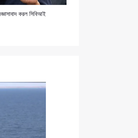
িজ্ঞাসাবাদ করল সিবিআই