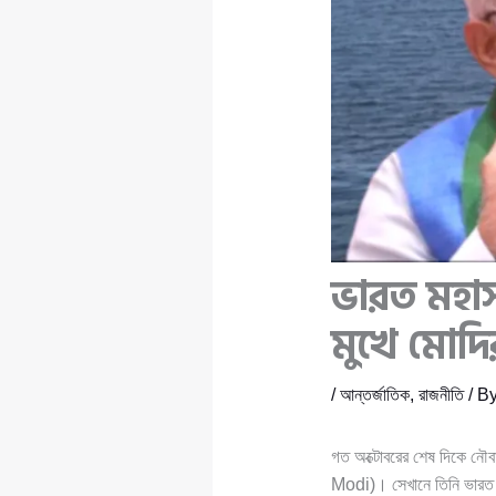
ভারত মহাসা
মুখে মোদি
/
আন্তর্জাতিক
,
রাজনীতি
/ B
গত অক্টোবরের শেষ দিকে নৌবা
Modi)। সেখানে তিনি ভারত মহ