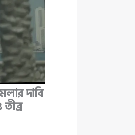
ামলার দাবি
তীব্র