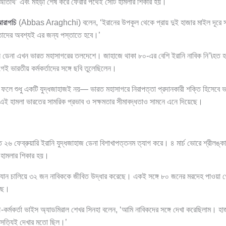
 ‘অতিথি’ এবং মহড়া শেষ করে ফেরার পথেই সেটি হামলার শিকার হয়।
আরাগচি
(Abbas Araghchi) বলেন, ‘ইরানের উপকূল থেকে প্রায় দুই হাজার মাইল দূরে সমুদ্র
তাদের অবশ্যই এর জন্য পস্তাতে হবে।’
না এখন ভারত মহাসাগরের তলদেশে। জাহাজে থাকা ৮০-এর বেশি ইরানি নাবিক নি’\হত 
 ভারতীয় কর্মকর্তাদের সঙ্গে ছবি তুলেছিলেন।
ফলে শুধু একটি যুদ্ধজাহাজই নয়— ভারত মহাসাগরে নিরাপত্তা প্রদানকারী শক্তি হিসেবে ভা
এই হামলা ভারতের সামরিক প্রভাব ও সক্ষমতার সীমাবদ্ধতাও সামনে এনে দিয়েছে।
৬ ফেব্রুয়ারি ইরানি যুদ্ধজাহাজ ডেনা বিশাখাপত্তনম ত্যাগ করে। ৪ মার্চ ভোরে শ্রীলঙ্কার
 হামলার শিকার হয়।
র অভিযান চালিয়ে ৩২ জন নাবিককে জীবিত উদ্ধার করেছে। একই সঙ্গে ৮০ জনের মরদেহ পাওয়
েছে।
র্মকর্তা ভাইস অ্যাডমিরাল শেখর সিনহা বলেন, ‘আমি নাবিকদের সঙ্গে দেখা করেছিলাম। হা
 সত্যিই দেখার মতো ছিল।’