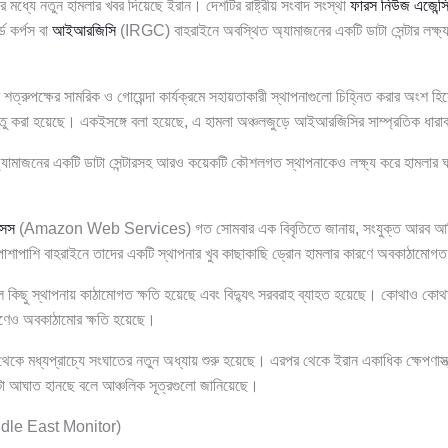
র মধ্যে নতুন হামলার খবর দিয়েছে ইরান। দেশটির রাষ্ট্রীয় সংবাদ সংস্থা
ফারস নিউজ এজেন্স
্ড কর্পস বা
আইআরজিসি
(IRGC) বাহরাইনে অবস্থিত অ্যামাজনের একটি ডাটা সেন্টার লক্ষ্য
 শত্রুপক্ষের সামরিক ও গোয়েন্দা কার্যক্রমে সহায়তাকারী স্থাপনাগুলো চিহ্নিত করার অংশ হ
বস্তু করা হয়েছে। একইসঙ্গে বলা হয়েছে, এ হামলা অঞ্চলজুড়ে আইআরজিসির সাম্প্রতিক ধা
যামাজনের একটি ডাটা সেন্টারসহ আরও কয়েকটি কৌশলগত স্থাপনাকেও লক্ষ্য করে হামলার ঘ
সেস
(Amazon Web Services) গত সোমবার এক বিবৃতিতে জানায়, সংযুক্ত আরব আমিরা
শাপাশি বাহরাইনে তাদের একটি স্থাপনার খুব কাছাকাছি ড্রোন হামলার কারণে অবকাঠামোগত
ফলে কিছু স্থাপনায় কাঠামোগত ক্ষতি হয়েছে এবং বিদ্যুৎ সরবরাহ ব্যাহত হয়েছে। কোথাও ক
ারণেও অবকাঠামোর ক্ষতি হয়েছে।
থেকে মধ্যপ্রাচ্যে সংঘাতের নতুন অধ্যায় শুরু হয়েছে। এরপর থেকে ইরান একাধিক ক্ষেপণাস্ত্
পাল্টা আঘাত হানছে বলে আঞ্চলিক সূত্রগুলো জানিয়েছে।
dle East Monitor)