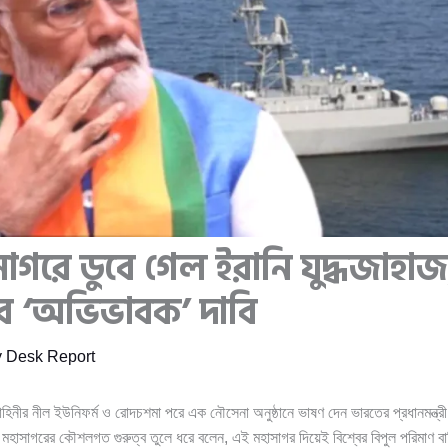
গরে ডুবে গেল ইরানি যুদ্ধজাহাজ, প
র ‘অভিভাবক’ দাবি
y
Desk Report
হিনীর নীল ইউনিফর্ম ও রোদচশমা পরে এক নৌসেনা অনুষ্ঠানে ভাষণ দেন ভারতের প্রধানমন্ত্র
াসাগরের কৌশলগত গুরুত্ব তুলে ধরে বলেন, এই মহাসাগর দিয়েই বিশ্বের বিপুল পরিমাণ বাণ