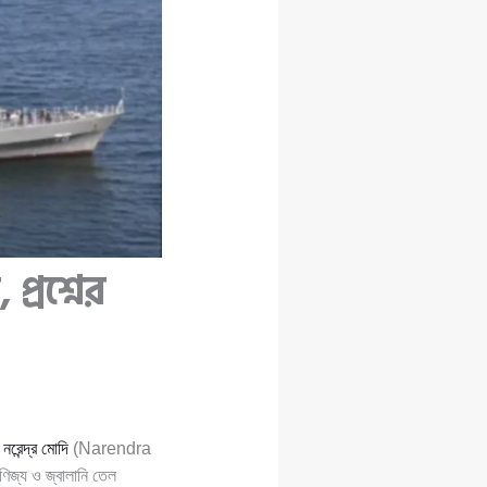
্রশ্নের
ী
নরেন্দ্র মোদি
(Narendra
িজ্য ও জ্বালানি তেল