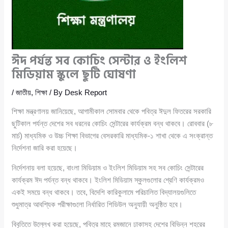
ঈদ পর্যন্ত সব কোচিং সেন্টার ও ইংলিশ
মিডিয়াম স্কুলে ছুটি ঘোষণা
/
জাতীয়
,
শিক্ষা
/ By
Desk Report
শিক্ষা মন্ত্রণালয় জানিয়েছে, আগামীকাল সোমবার থেকে পবিত্র ঈদুল ফিতরের সরকারি
ছুটিকাল পর্যন্ত দেশের সব ধরনের কোচিং সেন্টারের কার্যক্রম বন্ধ থাকবে। রোববার (৮
মার্চ) মাধ্যমিক ও উচ্চ শিক্ষা বিভাগের বেসরকারি মাধ্যমিক-১ শাখা থেকে এ সংক্রান্ত
নির্দেশনা জারি করা হয়েছে।
নির্দেশনায় বলা হয়েছে, বাংলা মিডিয়াম ও ইংলিশ মিডিয়াম সহ সব কোচিং সেন্টারের
কার্যক্রম ঈদ পর্যন্ত বন্ধ থাকবে। ইংলিশ মিডিয়াম স্কুলগুলোর শ্রেণি কার্যক্রমও
একই সময়ে বন্ধ থাকবে। তবে, বিদেশি কারিকুলামে পরিচালিত বিদ্যালয়গুলিতে
শুধুমাত্র আবশ্যিক পরীক্ষাগুলো নির্ধারিত শিডিউল অনুযায়ী অনুষ্ঠিত হবে।
বিবৃতিতে উল্লেখ করা হয়েছে, পবিত্র মাহে রমজানে ঢাকাসহ দেশের বিভিন্ন শহরের