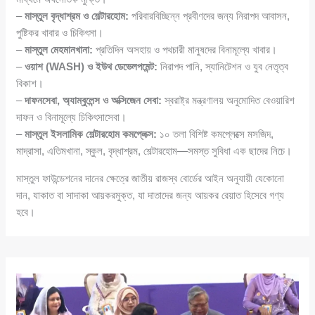
–
মাস্তুল বৃদ্ধাশ্রম ও শেল্টারহোম:
পরিবারবিচ্ছিন্ন প্রবীণদের জন্য নিরাপদ আবাসন,
পুষ্টিকর খাবার ও চিকিৎসা।
–
মাস্তুল মেহমানখানা:
প্রতিদিন অসহায় ও পথচারী মানুষদের বিনামূল্যে খাবার।
–
ওয়াশ (WASH) ও ইউথ ডেভেলপমেন্ট:
নিরাপদ পানি, স্যানিটেশন ও যুব নেতৃত্ব
বিকাশ।
–
দাফনসেবা, অ্যাম্বুলেন্স ও অক্সিজেন সেবা:
স্বরাষ্ট্র মন্ত্রণালয় অনুমোদিত বেওয়ারিশ
দাফন ও বিনামূল্যে চিকিৎসাসেবা।
–
মাস্তুল ইসলামিক শেল্টারহোম কমপ্লেক্স:
১০ তলা বিশিষ্ট কমপ্লেক্সে মসজিদ,
মাদ্রাসা, এতিমখানা, স্কুল, বৃদ্ধাশ্রম, শেল্টারহোম—সমস্ত সুবিধা এক ছাদের নিচে।
মাস্তুল ফাউন্ডেশনের দানের ক্ষেত্রে জাতীয় রাজস্ব বোর্ডের আইন অনুযায়ী যেকোনো
দান, যাকাত বা সাদাকা আয়করমুক্ত, যা দাতাদের জন্য আয়কর রেয়াত হিসেবে গণ্য
হবে।