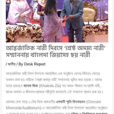
আন্তর্জাতিক নারী দিবসে ‘শ্রেষ্ঠ অদম্য নারী’
সম্মাননায় খালেদা জিয়াসহ ছয় নারী
/
জাতীয়
/ By
Desk Report
আন্তর্জাতিক নারী দিবস উপলক্ষে আয়োজিত এক অনুষ্ঠানে দেশের বিভিন্ন ক্ষেত্রে
অবদান রাখা ছয় নারীকে ‘শ্রেষ্ঠ অদম্য নারী’ সম্মাননায় ভূষিত করা হয়েছে। তাদের
মধ্যে রয়েছেন
খালেদা জিয়া
(Khaleda Zia) সহ আরও পাঁচজন সংগ্রামী নারী,
যাদের অবদান ও জীবনসংগ্রামকে স্বীকৃতি জানাতেই এই সম্মাননা প্রদান করা হয়।
রোববার বেলা সাড়ে ১১টার দিকে রাজধানীর
ওসমানী স্মৃতি মিলনায়তন
(Osmani
Memorial Auditorium)-এ আন্তর্জাতিক নারী দিবস উপলক্ষে আয়োজিত অনুষ্ঠানে
এ সম্মাননা তুলে দেওয়া হয়। অনুষ্ঠানের আয়োজন করে
মহিলা ও শিশুবিষয়ক মন্ত্রণালয়