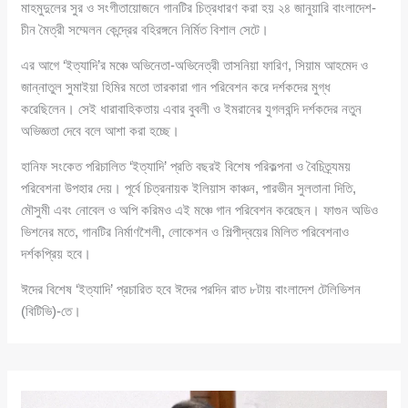
মাহমুদুলের সুর ও সংগীতায়োজনে গানটির চিত্রধারণ করা হয় ২৪ জানুয়ারি বাংলাদেশ-
চীন মৈত্রী সম্মেলন কেন্দ্রের বহিরঙ্গনে নির্মিত বিশাল সেটে।
এর আগে ‘ইত্যাদি’র মঞ্চে অভিনেতা-অভিনেত্রী তাসনিয়া ফারিণ, সিয়াম আহমেদ ও
জান্নাতুল সুমাইয়া হিমির মতো তারকারা গান পরিবেশন করে দর্শকদের মুগ্ধ
করেছিলেন। সেই ধারাবাহিকতায় এবার বুবলী ও ইমরানের যুগলবন্দি দর্শকদের নতুন
অভিজ্ঞতা দেবে বলে আশা করা হচ্ছে।
হানিফ সংকেত পরিচালিত ‘ইত্যাদি’ প্রতি বছরই বিশেষ পরিকল্পনা ও বৈচিত্র্যময়
পরিবেশনা উপহার দেয়। পূর্বে চিত্রনায়ক ইলিয়াস কাঞ্চন, পারভীন সুলতানা দিতি,
মৌসুমী এবং নোবেল ও অপি করিমও এই মঞ্চে গান পরিবেশন করেছেন। ফাগুন অডিও
ভিশনের মতে, গানটির নির্মাণশৈলী, লোকেশন ও শিল্পীদ্বয়ের মিলিত পরিবেশনাও
দর্শকপ্রিয় হবে।
ঈদের বিশেষ ‘ইত্যাদি’ প্রচারিত হবে ঈদের পরদিন রাত ৮টায় বাংলাদেশ টেলিভিশন
(বিটিভি)-তে।