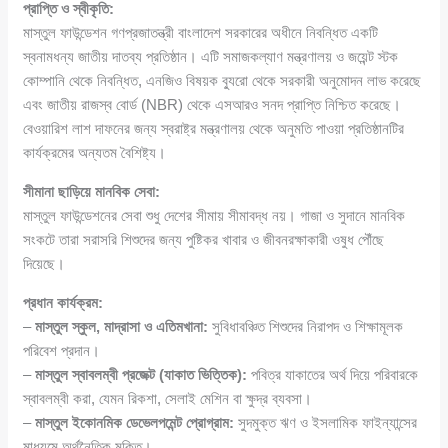
প্রাপ্তি ও স্বীকৃতি:
মাস্তুল ফাউন্ডেশন গণপ্রজাতন্ত্রী বাংলাদেশ সরকারের অধীনে নিবন্ধিত একটি
স্বনামধন্য জাতীয় দাতব্য প্রতিষ্ঠান। এটি সমাজকল্যাণ মন্ত্রণালয় ও জয়েন্ট স্টক
কোম্পানি থেকে নিবন্ধিত, এনজিও বিষয়ক ব্যুরো থেকে সরকারী অনুমোদন লাভ করেছে
এবং জাতীয় রাজস্ব বোর্ড (NBR) থেকে এসআরও সনদ প্রাপ্তি নিশ্চিত করেছে।
বেওয়ারিশ লাশ দাফনের জন্য স্বরাষ্ট্র মন্ত্রণালয় থেকে অনুমতি পাওয়া প্রতিষ্ঠানটির
কার্যক্রমের অন্যতম বৈশিষ্ট্য।
সীমানা ছাড়িয়ে মানবিক সেবা:
মাস্তুল ফাউন্ডেশনের সেবা শুধু দেশের সীমায় সীমাবদ্ধ নয়। গাজা ও সুদানে মানবিক
সংকটে তারা সরাসরি শিশুদের জন্য পুষ্টিকর খাবার ও জীবনরক্ষাকারী ওষুধ পৌঁছে
দিয়েছে।
প্রধান কার্যক্রম:
–
মাস্তুল স্কুল, মাদ্রাসা ও এতিমখানা:
সুবিধাবঞ্চিত শিশুদের নিরাপদ ও শিক্ষামূলক
পরিবেশ প্রদান।
–
মাস্তুল স্বাবলম্বী প্রজেক্ট (যাকাত ভিত্তিক):
পবিত্র যাকাতের অর্থ দিয়ে পরিবারকে
স্বাবলম্বী করা, যেমন রিকশা, সেলাই মেশিন বা ক্ষুদ্র ব্যবসা।
–
মাস্তুল ইকোনমিক ডেভেলপমেন্ট প্রোগ্রাম:
সুদমুক্ত ঋণ ও ইসলামিক ফাইন্যান্সের
মাধ্যমে অর্থনৈতিক মুক্তি।