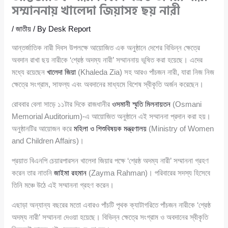
সম্মাননায় খালেদা জিয়াসহ ছয় নারী
/
জাতীয়
/ By
Desk Report
আন্তর্জাতিক নারী দিবস উপলক্ষে আয়োজিত এক অনুষ্ঠানে দেশের বিভিন্ন ক্ষেত্রে
অবদান রাখা ছয় নারীকে ‘শ্রেষ্ঠ অদম্য নারী’ সম্মাননায় ভূষিত করা হয়েছে। এদের
মধ্যে রয়েছেন
খালেদা জিয়া
(Khaleda Zia) সহ আরও পাঁচজন নারী, যারা নিজ নিজ
ক্ষেত্রে সংগ্রাম, সাফল্য এবং অবদানের মাধ্যমে বিশেষ স্বীকৃতি অর্জন করেছেন।
রোববার বেলা সাড়ে ১১টার দিকে রাজধানীর
ওসমানী স্মৃতি মিলনায়তন
(Osmani
Memorial Auditorium)-এ আয়োজিত অনুষ্ঠানে এই সম্মাননা প্রদান করা হয়।
অনুষ্ঠানটির আয়োজন করে
মহিলা ও শিশুবিষয়ক মন্ত্রণালয়
(Ministry of Women
and Children Affairs)।
প্রয়াত বিএনপি চেয়ারপারসন খালেদা জিয়ার পক্ষে ‘শ্রেষ্ঠ অদম্য নারী’ সম্মাননা গ্রহণ
করেন তার নাতনি
জাইমা রহমান
(Zayma Rahman)। পরিবারের সদস্য হিসেবে
তিনি মঞ্চে উঠে এই সম্মাননা গ্রহণ করেন।
এছাড়া অন্যান্য বছরের মতো এবারও পাঁচটি পৃথক ক্যাটাগরিতে পাঁচজন নারীকে ‘শ্রেষ্ঠ
অদম্য নারী’ সম্মাননা দেওয়া হয়েছে। বিভিন্ন ক্ষেত্রে সংগ্রাম ও অবদানের স্বীকৃতি