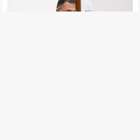
হাসিমুখে ‘চলেন যুদ্ধে যাই’—দিন শুরু
করেছেন প্রধানমন্ত্রী তারেক রহমান
/
জাতীয়
,
রাজনীতি
/ By
Desk Report
প্রধানমন্ত্রী তারেক রহমান সপ্তাহের প্রথম কার্যদিবসের শুরু করেছেন এক ব্যতিক্রমী
মন্তব্যের মধ্য দিয়ে। রোববার (৮ মার্চ) সকালে রাজধানীর গুলশানের বাসভবন থেকে
সচিবালয়ের উদ্দেশ্যে বের হওয়ার সময় তিনি ব্যক্তিগত কর্মকর্তা ও নিরাপত্তাকর্মীদের
দিকে তাকিয়ে হাসিমুখে বলেন, “চলেন যুদ্ধে যাই।”
প্রধানমন্ত্রীর অতিরিক্ত প্রেস সচিব আতিকুর রহমান রুমন জানান, সকাল ৮টা ৪২