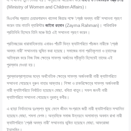
(Ministry of Women and Children Affairs)।
বিএনপির প্রয়াত চেয়ারপারসন খালেদা জিয়ার পক্ষে ‘শ্রেষ্ঠ অদম্য নারী’ সম্মাননা গ্রহণ
করেন তার নাতনি ব্যারিস্টার
জাইমা রহমান
(Zayma Rahman)। পারিবারিক
প্রতিনিধি হিসেবে তিনি মঞ্চে উঠে এই সম্মাননা গ্রহণ করেন।
প্রতিবছরের ধারাবাহিকতায় এবারও পাঁচটি ভিন্ন ক্যাটাগরিতে পাঁচজন নারীকে ‘শ্রেষ্ঠ
অদম্য নারী’ সম্মাননায় ভূষিত করা হয়েছে। সমাজের নানা প্রতিকূলতা ও চ্যালেঞ্জ
অতিক্রম করে নিজ নিজ ক্ষেত্রে সাফল্য অর্জনের স্বীকৃতি হিসেবেই তাদের এই
পুরস্কার দেওয়া হয়।
পুরস্কারপ্রাপ্তদের মধ্যে অর্থনৈতিক ক্ষেত্রে সাফল্য অর্জনকারী নারী ক্যাটাগরিতে
সম্মাননা পেয়েছেন নুরুন নাহার আক্তার। শিক্ষা ও চাকরিক্ষেত্রে সাফল্য অর্জনকারী
নারী ক্যাটাগরিতে নির্বাচিত হয়েছেন মোছা. ববিতা খাতুন। সফল জননী নারী
ক্যাটাগরিতে সম্মাননা পেয়েছেন নুরবানু কবীর।
এ ছাড়া নির্যাতনের দুঃস্বপ্ন মুছে ফেলে জীবন সংগ্রামে জয়ী নারী ক্যাটাগরিতে সম্মানিত
হয়েছেন মোছা. শমলা বেগম। অন্যদিকে সমাজ উন্নয়নে অসামান্য অবদান রাখা নারী
ক্যাটাগরিতে ‘শ্রেষ্ঠ অদম্য নারী’ সম্মাননায় ভূষিত হয়েছেন মোছা. আফরোজা
ইয়াসমিন।