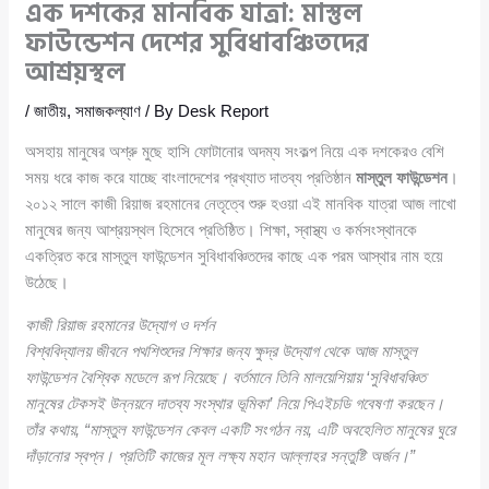
এক দশকের মানবিক যাত্রা: মাস্তুল
ফাউন্ডেশন দেশের সুবিধাবঞ্চিতদের
আশ্রয়স্থল
/
জাতীয়
,
সমাজকল্যাণ
/ By
Desk Report
অসহায় মানুষের অশ্রু মুছে হাসি ফোটানোর অদম্য সংকল্প নিয়ে এক দশকেরও বেশি
সময় ধরে কাজ করে যাচ্ছে বাংলাদেশের প্রখ্যাত দাতব্য প্রতিষ্ঠান
মাস্তুল ফাউন্ডেশন
।
২০১২ সালে কাজী রিয়াজ রহমানের নেতৃত্বে শুরু হওয়া এই মানবিক যাত্রা আজ লাখো
মানুষের জন্য আশ্রয়স্থল হিসেবে প্রতিষ্ঠিত। শিক্ষা, স্বাস্থ্য ও কর্মসংস্থানকে
একত্রিত করে মাস্তুল ফাউন্ডেশন সুবিধাবঞ্চিতদের কাছে এক পরম আস্থার নাম হয়ে
উঠেছে।
কাজী রিয়াজ রহমানের উদ্যোগ ও দর্শন
বিশ্ববিদ্যালয় জীবনে পথশিশুদের শিক্ষার জন্য ক্ষুদ্র উদ্যোগ থেকে আজ মাস্তুল
ফাউন্ডেশন বৈশ্বিক মডেলে রূপ নিয়েছে। বর্তমানে তিনি মালয়েশিয়ায় ‘সুবিধাবঞ্চিত
মানুষের টেকসই উন্নয়নে দাতব্য সংস্থার ভূমিকা’ নিয়ে পিএইচডি গবেষণা করছেন।
তাঁর কথায়,
“মাস্তুল ফাউন্ডেশন কেবল একটি সংগঠন নয়, এটি অবহেলিত মানুষের ঘুরে
দাঁড়ানোর স্বপ্ন। প্রতিটি কাজের মূল লক্ষ্য মহান আল্লাহর সন্তুষ্টি অর্জন।”