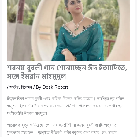
শবনম বুবলী গান শোনাচ্ছেন ঈদ ইত্যাদিতে,
সঙ্গে ইমরান মাহমুদুল
/
জাতীয়
,
বিনোদন
/ By
Desk Report
চিত্রনায়িকা শবনম বুবলী এবার গায়িকা হিসেবে হাজির হচ্ছেন। জনপ্রিয় ম্যাগাজিন
অনুষ্ঠান ‘ইত্যাদি’র ঈদ বিশেষ আয়োজনে তিনি গান পরিবেশন করবেন, সঙ্গে থাকছেন
সংগীতশিল্পী ইমরান মাহমুদুল।
আয়োজক সূত্র জানিয়েছে, পেশাদার কণ্ঠশিল্পী না হলেও বুবলী গানটি অত্যন্ত
সুন্দরভাবে গেয়েছেন। প্রখ্যাত গীতিকবি কবির বকুলের লেখা কথায় এবং ইমরান